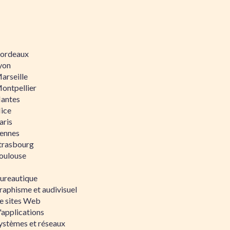
 Bordeaux
Lyon
Marseille
Montpellier
Nantes
Nice
aris
Rennes
Strasbourg
Toulouse
bureautique
raphisme et audivisuel
e sites Web
'applications
ystèmes et réseaux