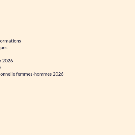
formations
ques
on 2026
e
ssionnelle femmes-hommes 2026