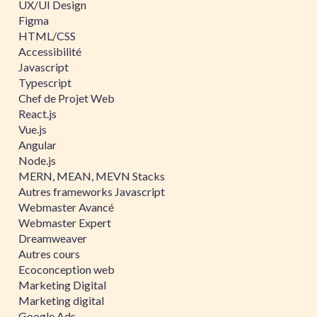
UX/UI Design
Figma
HTML/CSS
Accessibilité
Javascript
Typescript
Chef de Projet Web
React.js
Vue.js
Angular
Node.js
MERN, MEAN, MEVN Stacks
Autres frameworks Javascript
Webmaster Avancé
Webmaster Expert
Dreamweaver
Autres cours
Ecoconception web
Marketing Digital
Marketing digital
Google Ads