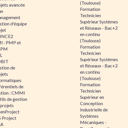
(Toulouse)
ojets avancée
Formation
an
Technicien
nagement
Supérieur Systèmes
stion d'équipe
et Réseaux - Bac+2
jet
en continu
INCE2
(Toulouse)
I : PMP et
Formation
APM
Technicien
IL
Supérieur Systèmes
BIT
et Réseaux - Bac+2
stion de
en continu
jets
(Toulouse)
formatiques
Formation
érentiels de
Technicien
stion : CMMI
Supérieur en
ils de gestion
Conception
projets
Industrielle de
enProject
Systèmes
 Project
Mécaniques -
RA