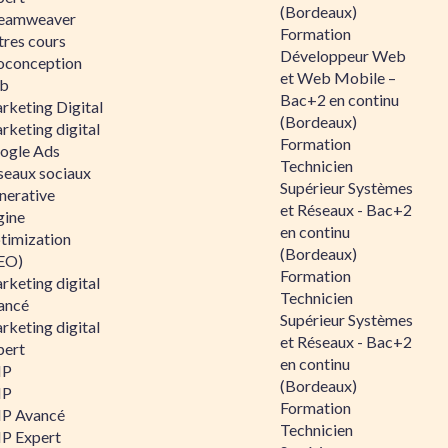
(Bordeaux)
eamweaver
Formation
tres cours
Développeur Web
oconception
et Web Mobile –
b
Bac+2 en continu
rketing Digital
(Bordeaux)
rketing digital
Formation
ogle Ads
Technicien
seaux sociaux
Supérieur Systèmes
nerative
et Réseaux - Bac+2
gine
en continu
timization
(Bordeaux)
EO)
Formation
rketing digital
Technicien
ancé
Supérieur Systèmes
rketing digital
et Réseaux - Bac+2
pert
en continu
HP
(Bordeaux)
HP
Formation
P Avancé
Technicien
P Expert