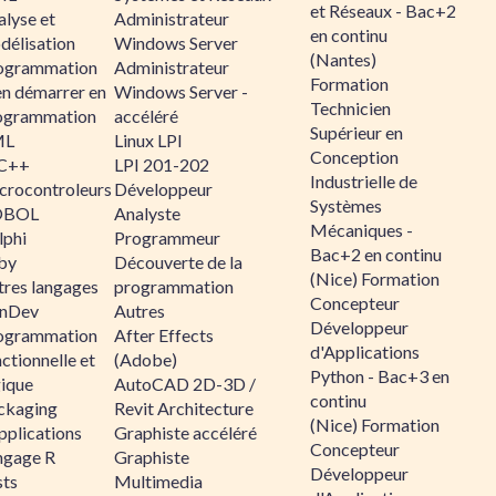
et Réseaux - Bac+2
alyse et
Administrateur
en continu
délisation
Windows Server
(Nantes)
ogrammation
Administrateur
Formation
en démarrer en
Windows Server -
Technicien
ogrammation
accéléré
Supérieur en
ML
Linux LPI
Conception
C++
LPI 201-202
Industrielle de
crocontroleurs
Développeur
Systèmes
OBOL
Analyste
Mécaniques -
lphi
Programmeur
Bac+2 en continu
by
Découverte de la
(Nice) Formation
tres langages
programmation
Concepteur
nDev
Autres
Développeur
ogrammation
After Effects
d'Applications
ctionnelle et
(Adobe)
Python - Bac+3 en
gique
AutoCAD 2D-3D /
continu
ckaging
Revit Architecture
(Nice) Formation
pplications
Graphiste accéléré
Concepteur
ngage R
Graphiste
Développeur
sts
Multimedia