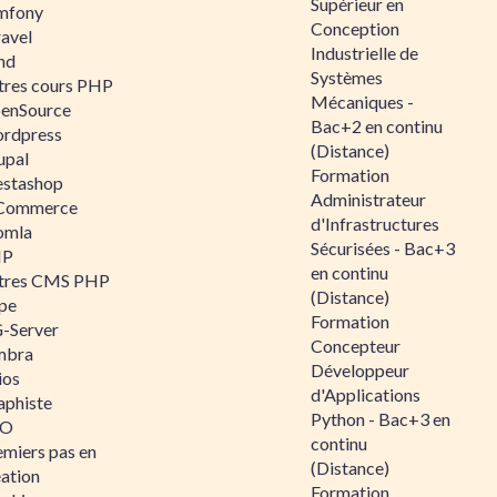
Supérieur en
mfony
Conception
ravel
Industrielle de
nd
Systèmes
tres cours PHP
Mécaniques -
enSource
Bac+2 en continu
rdpress
(Distance)
upal
Formation
estashop
Administrateur
Commerce
d'Infrastructures
omla
Sécurisées - Bac+3
IP
en continu
tres CMS PHP
(Distance)
pe
Formation
-Server
Concepteur
mbra
Développeur
ios
d'Applications
aphiste
Python - Bac+3 en
AO
continu
emiers pas en
(Distance)
éation
Formation