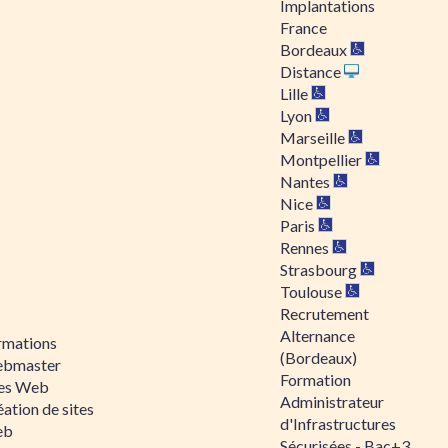
Implantations
France
Bordeaux
Distance
Lille
Lyon
Marseille
Montpellier
Nantes
Nice
Paris
Rennes
Strasbourg
Toulouse
Recrutement
Alternance
rmations
(Bordeaux)
bmaster
Formation
tes Web
Administrateur
ation de sites
d'Infrastructures
eb
Sécurisées - Bac+3