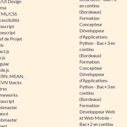
/UI Design
en continu
gma
(Bordeaux)
ML/CSS
Formation
essibilité
Concepteur
vascript
Développeur
pescript
d'Applications
ef de Projet
Python - Bac+3 en
eb
continu
ct.js
(Bordeaux)
.js
Formation
gular
Concepteur
de.js
Développeur
RN, MEAN,
d'Applications
VN Stacks
Python - Bac+3 en
tres
continu
ameworks
(Bordeaux)
vascript
Formation
bmaster
Développeur Web
ancé
et Web Mobile –
bmaster
Bac+2 en continu
pert