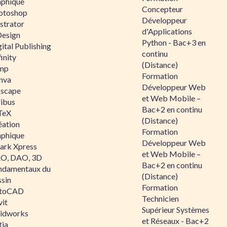
aphique
Concepteur
otoshop
Développeur
ustrator
d'Applications
Design
Python - Bac+3 en
ital Publishing
continu
inity
(Distance)
mp
Formation
nva
Développeur Web
kscape
et Web Mobile –
ribus
Bac+2 en continu
TeX
(Distance)
éation
Formation
aphique
Développeur Web
ark Xpress
et Web Mobile –
O, DAO, 3D
Bac+2 en continu
ndamentaux du
(Distance)
ssin
Formation
toCAD
Technicien
vit
Supérieur Systèmes
lidworks
et Réseaux - Bac+2
tia