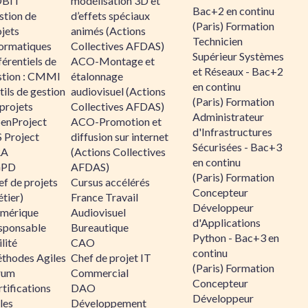
BIT
modélisation 3D et
Bac+2 en continu
stion de
d’effets spéciaux
(Paris) Formation
jets
animés (Actions
Technicien
formatiques
Collectives AFDAS)
Supérieur Systèmes
érentiels de
ACO-Montage et
et Réseaux - Bac+2
stion : CMMI
étalonnage
en continu
ils de gestion
audiovisuel (Actions
(Paris) Formation
projets
Collectives AFDAS)
Administrateur
enProject
ACO-Promotion et
d'Infrastructures
 Project
diffusion sur internet
Sécurisées - Bac+3
RA
(Actions Collectives
en continu
GPD
AFDAS)
(Paris) Formation
f de projets
Cursus accélérés
Concepteur
tier)
France Travail
Développeur
mérique
Audiovisuel
d'Applications
sponsable
Bureautique
Python - Bac+3 en
lité
CAO
continu
thodes Agiles
Chef de projet IT
(Paris) Formation
rum
Commercial
Concepteur
tifications
DAO
Développeur
les
Développement