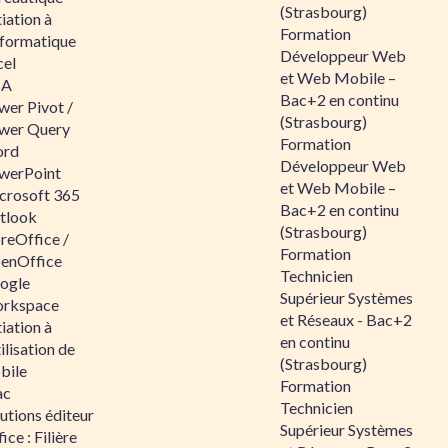
(Strasbourg)
tiation à
Formation
nformatique
Développeur Web
cel
et Web Mobile –
BA
Bac+2 en continu
wer Pivot /
(Strasbourg)
wer Query
Formation
rd
Développeur Web
werPoint
et Web Mobile –
crosoft 365
Bac+2 en continu
tlook
(Strasbourg)
reOffice /
Formation
enOffice
Technicien
ogle
Supérieur Systèmes
rkspace
et Réseaux - Bac+2
tiation à
en continu
tilisation de
(Strasbourg)
bile
Formation
ac
Technicien
utions éditeur
Supérieur Systèmes
ice : Filière