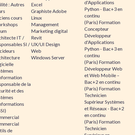
d'Applications
lité : Autres
Excel
Python - Bac+3 en
urs
Graphiste Adobe
continu
ciens cours
Linux
(Paris) Formation
rkshops
Management
Concepteur
rum
Marketing digital
Développeur
hitecte IT /
Revit
d'Applications
sponsables SI /
UX/UI Design
Python - Bac+3 en
cideurs
Web
continu
chitecture
Windows Server
(Paris) Formation
icielle
Développeur Web
stèmes
et Web Mobile –
information
Bac+2 en continu
sponsable de la
(Paris) Formation
urité et des
Technicien
stèmes
Supérieur Systèmes
informations
et Réseaux - Bac+2
SI)
en continu
mmercial
(Paris) Formation
mmercial
Technicien
ils de
Supérieur en