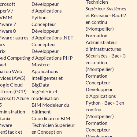
Technicien
crosoft
Développeur
Supérieur Systèmes
perV /
d'Applications
et Réseaux - Bac+2
CVMM
Python
en continu
ware 7
Concepteur
(Montpellier)
ware 8
Développeur
Formation
ware : autres
d'Applications .NET
Administrateur
urs
Concepteur
d'Infrastructures
rix
Développeur
Sécurisées - Bac+3
oud Computing
d'Applications PHP
en continu
oud
Mastere
(Montpellier)
azon Web
Applications
Formation
rvices (AWS)
Intelligentes et
Concepteur
ogle Cloud
BigData
Développeur
atform (GCP)
Ingénierie et
d'Applications
crosoft Azure
modélisation
Python - Bac+3 en
5
BIM Modeleur du
continu
ministration
bâtiment
(Montpellier)
tanix
Coordinateur BIM
Formation
ware
Technicien Supérieur
Concepteur
enStack et
en Conception
Développeur