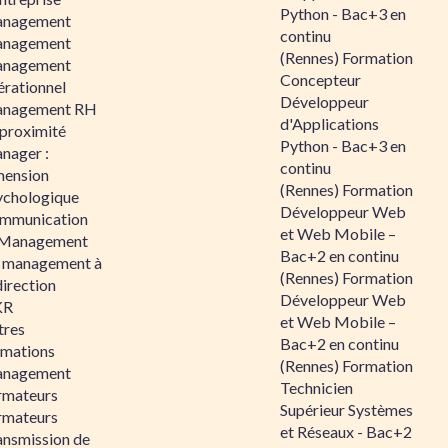
Python - Bac+3 en
nagement
continu
nagement
(Rennes) Formation
nagement
Concepteur
érationnel
Développeur
nagement RH
d'Applications
 proximité
Python - Bac+3 en
nager :
continu
mension
(Rennes) Formation
ychologique
Développeur Web
mmunication
et Web Mobile –
 Management
Bac+2 en continu
 management à
(Rennes) Formation
direction
Développeur Web
KR
et Web Mobile –
tres
Bac+2 en continu
rmations
(Rennes) Formation
nagement
Technicien
rmateurs
Supérieur Systèmes
rmateurs
et Réseaux - Bac+2
ansmission de