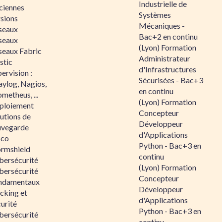
Industrielle de
ciennes
Systèmes
rsions
Mécaniques -
seaux
Bac+2 en continu
seaux
(Lyon) Formation
seaux Fabric
Administrateur
stic
d'Infrastructures
ervision :
Sécurisées - Bac+3
aylog, Nagios,
en continu
metheus, ...
(Lyon) Formation
ploiement
Concepteur
utions de
Développeur
uvegarde
d'Applications
sco
Python - Bac+3 en
ormshield
continu
bersécurité
(Lyon) Formation
bersécurité
Concepteur
ndamentaux
Développeur
cking et
d'Applications
urité
Python - Bac+3 en
bersécurité
continu