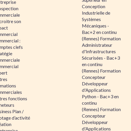
ntreprise
Conception
ospection
Industrielle de
mmerciale
Systèmes
croitre son
Mécaniques -
pact
Bac+2 en continu
mmercial
(Rennes) Formation
mmercial :
Administrateur
mptes clefs
d'Infrastructures
atégie
Sécurisées - Bac+3
mmerciale
en continu
mmercial
(Rennes) Formation
pert
Concepteur
tres
Développeur
rmations
d'Applications
mmerciales
Python - Bac+3 en
tres fonctions
continu
heteurs
(Rennes) Formation
iness Plan /
Concepteur
otage d’activité
Développeur
éation
d'Applications
ntreprise