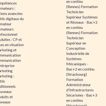
en continu
mpétences
(Rennes) Formation
rmateurs :
Technicien
tions avancées
Supérieur Systèmes
ils digitaux du
et Réseaux - Bac+2
rmateur
en continu
rmateurs
(Rennes) Formation
ofessionnel
Technicien
dultes : CP et
Supérieur en
es en situation
Conception
rketing et
Industrielle de
mmunication
Systèmes
mmunication
Mécaniques -
ntreprise
Bac+2 en continu
rketing
(Strasbourg)
rketing :
Formation
ils
Administrateur
ditionnels
d'Infrastructures
uveaux
Sécurisées - Bac+3
duits et
en continu
uveaux
(Strasbourg)