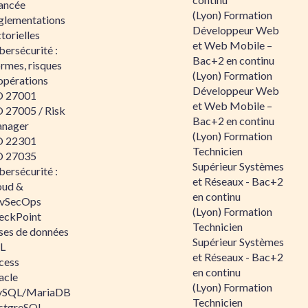
ancée
(Lyon) Formation
glementations
Développeur Web
torielles
et Web Mobile –
ersécurité :
Bac+2 en continu
rmes, risques
(Lyon) Formation
opérations
Développeur Web
O 27001
et Web Mobile –
O 27005 / Risk
Bac+2 en continu
nager
(Lyon) Formation
O 22301
Technicien
O 27035
Supérieur Systèmes
ersécurité :
et Réseaux - Bac+2
oud &
en continu
vSecOps
(Lyon) Formation
eckPoint
Technicien
ses de données
Supérieur Systèmes
L
et Réseaux - Bac+2
cess
en continu
acle
(Lyon) Formation
SQL/MariaDB
Technicien
stgreSQL