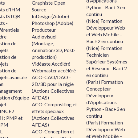
d'Applications
sts
Graphiste Open
Python - Bac+3 en
sts d'IHM
Source
continu
sts ISTQB
InDesign (Adobe)
(Nice) Formation
ts -
Photoshop (Adobe)
Développeur Web
érentiels
Producteur
et Web Mobile –
dre
Audiovisuel
Bac+2 en continu
stion de
(Montage,
(Nice) Formation
jets
Animation/3D, Post-
Technicien
stion de
production)
Supérieur Systèmes
jets
Vidéaste Accéléré
et Réseaux - Bac+2
stion de
Webmaster accéléré
en continu
ojets avancée
ACO-CAO/DAO -
(Paris) Formation
an
2D/3D pour la régie
Concepteur
nagement
(Actions Collectives
Développeur
stion d'équipe
AFDAS)
d'Applications
jet
ACO-Compositing et
Python - Bac+3 en
INCE2
effets spéciaux
continu
I : PMP et
(Actions Collectives
(Paris) Formation
APM
AFDAS)
Développeur Web
IL
ACO-Conception et
et Web Mobile –