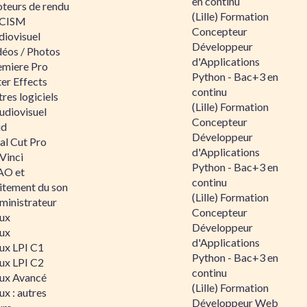
en continu
teurs de rendu
(Lille) Formation
CISM
Concepteur
diovisuel
Développeur
déos / Photos
d'Applications
emiere Pro
Python - Bac+3 en
er Effects
continu
res logiciels
(Lille) Formation
udiovisuel
Concepteur
id
Développeur
al Cut Pro
d'Applications
Vinci
Python - Bac+3 en
O et
continu
aitement du son
(Lille) Formation
ministrateur
Concepteur
nux
Développeur
nux
d'Applications
nux LPI C1
Python - Bac+3 en
nux LPI C2
continu
nux Avancé
(Lille) Formation
ux : autres
Développeur Web