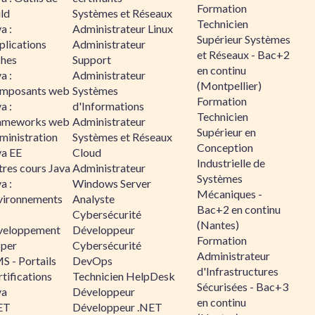
Formation
ld
Systèmes et Réseaux
Technicien
a :
Administrateur Linux
Supérieur Systèmes
plications
Administrateur
et Réseaux - Bac+2
ches
Support
en continu
a :
Administrateur
(Montpellier)
mposants web
Systèmes
Formation
a :
d'Informations
Technicien
ameworks web
Administrateur
Supérieur en
ministration
Systèmes et Réseaux
Conception
va EE
Cloud
Industrielle de
tres cours Java
Administrateur
Systèmes
a :
Windows Server
Mécaniques -
vironnements
Analyste
Bac+2 en continu
Cybersécurité
(Nantes)
veloppement
Développeur
Formation
sper
Cybersécurité
Administrateur
S - Portails
DevOps
d'Infrastructures
tifications
Technicien HelpDesk
Sécurisées - Bac+3
va
Développeur
en continu
ET
Développeur .NET