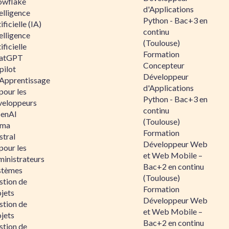
owflake
d'Applications
elligence
Python - Bac+3 en
ificielle (IA)
continu
elligence
(Toulouse)
ificielle
Formation
atGPT
Concepteur
pilot
Développeur
 Apprentissage
d'Applications
pour les
Python - Bac+3 en
veloppeurs
continu
enAI
(Toulouse)
ama
Formation
stral
Développeur Web
pour les
et Web Mobile –
ministrateurs
Bac+2 en continu
stèmes
(Toulouse)
stion de
Formation
jets
Développeur Web
stion de
et Web Mobile –
jets
Bac+2 en continu
stion de