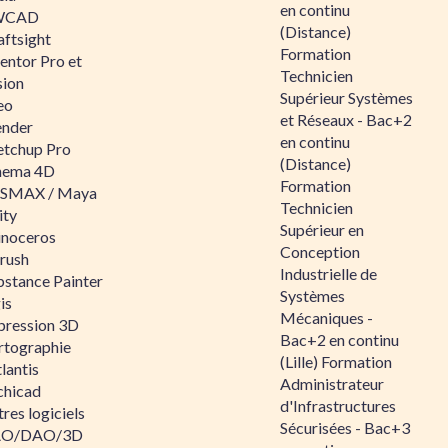
en continu
WCAD
(Distance)
aftsight
Formation
entor Pro et
Technicien
sion
Supérieur Systèmes
eo
et Réseaux - Bac+2
ender
en continu
etchup Pro
(Distance)
nema 4D
Formation
SMAX / Maya
Technicien
ity
Supérieur en
inoceros
Conception
rush
Industrielle de
bstance Painter
Systèmes
is
Mécaniques -
pression 3D
Bac+2 en continu
rtographie
(Lille) Formation
lantis
Administrateur
chicad
d'Infrastructures
res logiciels
Sécurisées - Bac+3
O/DAO/3D