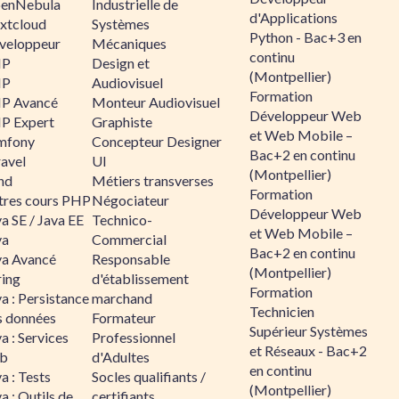
enNebula
Industrielle de
d'Applications
xtcloud
Systèmes
Python - Bac+3 en
veloppeur
Mécaniques
continu
HP
Design et
(Montpellier)
HP
Audiovisuel
Formation
P Avancé
Monteur Audiovisuel
Développeur Web
P Expert
Graphiste
et Web Mobile –
mfony
Concepteur Designer
Bac+2 en continu
ravel
UI
(Montpellier)
nd
Métiers transverses
Formation
tres cours PHP
Négociateur
Développeur Web
a SE / Java EE
Technico-
et Web Mobile –
va
Commercial
Bac+2 en continu
va Avancé
Responsable
(Montpellier)
ring
d'établissement
Formation
a : Persistance
marchand
Technicien
s données
Formateur
Supérieur Systèmes
a : Services
Professionnel
et Réseaux - Bac+2
b
d'Adultes
en continu
a : Tests
Socles qualifiants /
(Montpellier)
a : Outils de
certifiants