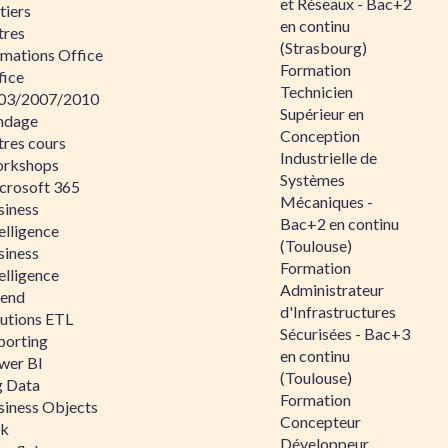
et Réseaux - Bac+2
tiers
en continu
tres
(Strasbourg)
rmations Office
Formation
fice
Technicien
03/2007/2010
Supérieur en
ndage
Conception
tres cours
Industrielle de
rkshops
Systèmes
crosoft 365
Mécaniques -
siness
Bac+2 en continu
elligence
(Toulouse)
siness
Formation
elligence
Administrateur
lend
d'Infrastructures
lutions ETL
Sécurisées - Bac+3
porting
en continu
wer BI
(Toulouse)
g Data
Formation
siness Objects
Concepteur
ik
Développeur