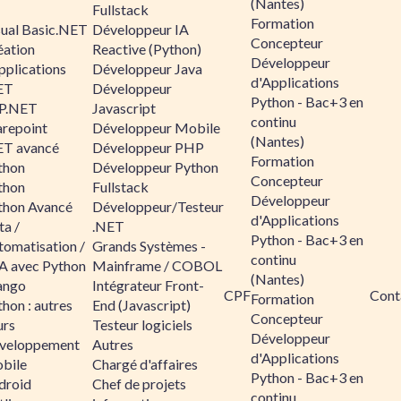
(Nantes)
Fullstack
Formation
sual Basic.NET
Développeur IA
Concepteur
éation
Reactive (Python)
Développeur
pplications
Développeur Java
d'Applications
ET
Développeur
Python - Bac+3 en
P.NET
Javascript
continu
arepoint
Développeur Mobile
(Nantes)
ET avancé
Développeur PHP
Formation
thon
Développeur Python
Concepteur
thon
Fullstack
Développeur
thon Avancé
Développeur/Testeur
d'Applications
ta /
.NET
Python - Bac+3 en
tomatisation /
Grands Systèmes -
continu
A avec Python
Mainframe / COBOL
(Nantes)
ango
Intégrateur Front-
CPF
Cont
Formation
hon : autres
End (Javascript)
Concepteur
urs
Testeur logiciels
Développeur
veloppement
Autres
d'Applications
bile
Chargé d'affaires
Python - Bac+3 en
droid
Chef de projets
continu