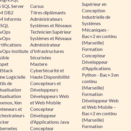
Supérieur en
 SQL Server
Cursus
Conception
M DB2
Titres diplômants
Industrielle de
M Informix
Administrateurs
Systèmes
SQL
Systèmes et Réseaux
Mécaniques -
vOps
Technicien Supérieur
Bac+2 en continu
vOps
Systèmes et Réseaux
(Marseille)
tifications
Administrateur
Formation
vOps Institute
d'Infrastructures
Concepteur
sible
Sécurisées
Développeur
ppet
Mastere
d'Applications
ltStack
CyberSécurité et
Python - Bac+3 en
ne Logicielle
Haute Disponibilité
continu
ils de
Concepteurs et
(Marseille)
tualisation
Développeurs
Formation
tualisation
Développeurs Web
Développeur Web
oxmox, Xen
et Web Mobile
et Web Mobile –
nteneurs et
Concepteur
Bac+2 en continu
chestrateurs
Développeur
(Marseille)
cker
d'Applications Java
Formation
bernetes
Concepteur