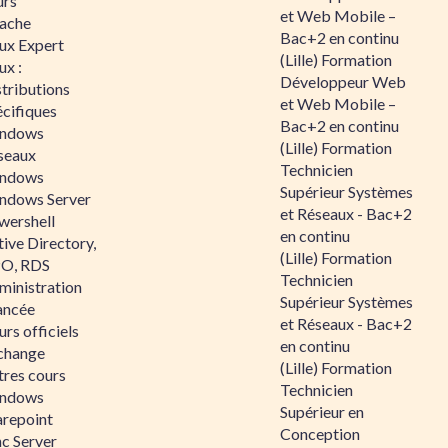
urs
et Web Mobile –
ache
Bac+2 en continu
nux Expert
(Lille) Formation
ux :
Développeur Web
tributions
et Web Mobile –
écifiques
Bac+2 en continu
ndows
(Lille) Formation
seaux
Technicien
ndows
Supérieur Systèmes
ndows Server
et Réseaux - Bac+2
wershell
en continu
ive Directory,
(Lille) Formation
O, RDS
Technicien
ministration
Supérieur Systèmes
ancée
et Réseaux - Bac+2
rs officiels
en continu
change
(Lille) Formation
tres cours
Technicien
ndows
Supérieur en
arepoint
Conception
nc Server