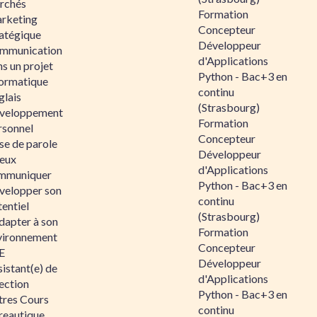
rchés
Formation
rketing
Concepteur
ratégique
Développeur
mmunication
d'Applications
s un projet
Python - Bac+3 en
formatique
continu
glais
(Strasbourg)
veloppement
Formation
rsonnel
Concepteur
se de parole
Développeur
eux
d'Applications
mmuniquer
Python - Bac+3 en
velopper son
continu
entiel
(Strasbourg)
dapter à son
Formation
vironnement
Concepteur
E
Développeur
istant(e) de
d'Applications
ection
Python - Bac+3 en
tres Cours
continu
reautique