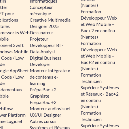
lin
informatiques
(Nantes)
tter
Concepteur
Formation
ET pour
mécanique
Développeur Web
lications
Creative Multimedia
et Web Mobile –
biles
Designer 2025
Bac+2 en continu
ameworks Web
Dessinateur
(Nantes)
bile
Projeteur
Formation
one et Swift
Développeur BI -
Développeur Web
ndows Mobile
Data Analyst
et Web Mobile –
 Code / Low
Digital Business
Bac+2 en continu
de
Developer
(Nantes)
ogle AppSheet
Monteur Intégrateur
Formation
 Code / Low
de contenus e-
Technicien
de
learning
Supérieur Systèmes
ndamentaux
Prépa Bac +2
et Réseaux - Bac+2
bble
Graphiste
en continu
n
Prépa Bac +2
(Nantes)
bflow
Monteur audiovisuel
Formation
wer Platform
UX/UI Designer
Technicien
ie Logiciel
Autres cursus
Supérieur Systèmes
ML
Systèmes et Réseaux