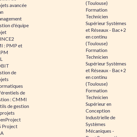
(Toulouse)
ojets avancée
Formation
an
Technicien
nagement
Supérieur Systèmes
stion d'équipe
et Réseaux - Bac+2
jet
en continu
INCE2
(Toulouse)
I : PMP et
Formation
APM
Technicien
IL
Supérieur Systèmes
BIT
et Réseaux - Bac+2
stion de
en continu
jets
(Toulouse)
formatiques
Formation
érentiels de
Technicien
stion : CMMI
Supérieur en
ils de gestion
Conception
projets
Industrielle de
enProject
Systèmes
 Project
Mécaniques -
RA