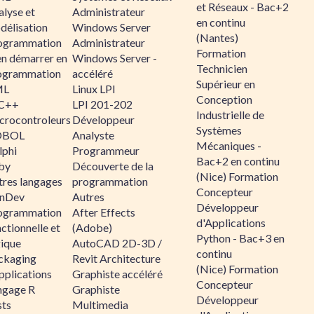
et Réseaux - Bac+2
alyse et
Administrateur
en continu
délisation
Windows Server
(Nantes)
ogrammation
Administrateur
Formation
en démarrer en
Windows Server -
Technicien
ogrammation
accéléré
Supérieur en
ML
Linux LPI
Conception
C++
LPI 201-202
Industrielle de
crocontroleurs
Développeur
Systèmes
OBOL
Analyste
Mécaniques -
lphi
Programmeur
Bac+2 en continu
by
Découverte de la
(Nice) Formation
tres langages
programmation
Concepteur
nDev
Autres
Développeur
ogrammation
After Effects
d'Applications
ctionnelle et
(Adobe)
Python - Bac+3 en
gique
AutoCAD 2D-3D /
continu
ckaging
Revit Architecture
(Nice) Formation
pplications
Graphiste accéléré
Concepteur
ngage R
Graphiste
Développeur
sts
Multimedia