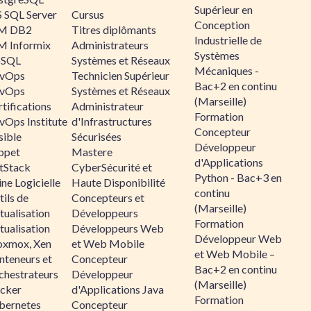
Supérieur en
 SQL Server
Cursus
Conception
M DB2
Titres diplômants
Industrielle de
M Informix
Administrateurs
Systèmes
SQL
Systèmes et Réseaux
Mécaniques -
vOps
Technicien Supérieur
Bac+2 en continu
vOps
Systèmes et Réseaux
(Marseille)
tifications
Administrateur
Formation
vOps Institute
d'Infrastructures
Concepteur
sible
Sécurisées
Développeur
ppet
Mastere
d'Applications
ltStack
CyberSécurité et
Python - Bac+3 en
ne Logicielle
Haute Disponibilité
continu
ils de
Concepteurs et
(Marseille)
tualisation
Développeurs
Formation
tualisation
Développeurs Web
Développeur Web
oxmox, Xen
et Web Mobile
et Web Mobile –
nteneurs et
Concepteur
Bac+2 en continu
chestrateurs
Développeur
(Marseille)
cker
d'Applications Java
Formation
bernetes
Concepteur