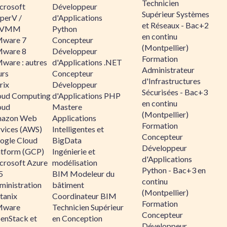
Technicien
crosoft
Développeur
Supérieur Systèmes
perV /
d'Applications
et Réseaux - Bac+2
CVMM
Python
en continu
ware 7
Concepteur
(Montpellier)
ware 8
Développeur
Formation
ware : autres
d'Applications .NET
Administrateur
urs
Concepteur
d'Infrastructures
rix
Développeur
Sécurisées - Bac+3
oud Computing
d'Applications PHP
en continu
oud
Mastere
(Montpellier)
azon Web
Applications
Formation
rvices (AWS)
Intelligentes et
Concepteur
ogle Cloud
BigData
Développeur
atform (GCP)
Ingénierie et
d'Applications
crosoft Azure
modélisation
Python - Bac+3 en
5
BIM Modeleur du
continu
ministration
bâtiment
(Montpellier)
tanix
Coordinateur BIM
Formation
ware
Technicien Supérieur
Concepteur
enStack et
en Conception
Développeur