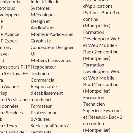
enNebula
Industrielle de
d'Applications
xtcloud
Systèmes
Python - Bac+3 en
veloppeur
Mécaniques
continu
HP
Design et
(Montpellier)
HP
Audiovisuel
Formation
P Avancé
Monteur Audiovisuel
Développeur Web
P Expert
Graphiste
et Web Mobile –
mfony
Concepteur Designer
Bac+2 en continu
ravel
UI
(Montpellier)
nd
Métiers transverses
Formation
tres cours PHP
Négociateur
Développeur Web
a SE / Java EE
Technico-
et Web Mobile –
va
Commercial
Bac+2 en continu
va Avancé
Responsable
(Montpellier)
ring
d'établissement
Formation
a : Persistance
marchand
Technicien
s données
Formateur
Supérieur Systèmes
a : Services
Professionnel
et Réseaux - Bac+2
b
d'Adultes
en continu
a : Tests
Socles qualifiants /
(Montpellier)
a : Outils de
certifiants