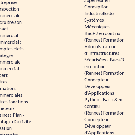
ntreprise
Conception
ospection
Industrielle de
mmerciale
Systèmes
croitre son
Mécaniques -
pact
Bac+2 en continu
mmercial
(Rennes) Formation
mmercial :
Administrateur
mptes clefs
d'Infrastructures
atégie
Sécurisées - Bac+3
mmerciale
en continu
mmercial
(Rennes) Formation
pert
Concepteur
tres
Développeur
rmations
d'Applications
mmerciales
Python - Bac+3 en
tres fonctions
continu
heteurs
(Rennes) Formation
iness Plan /
Concepteur
otage d’activité
Développeur
éation
d'Applications
ntreprise