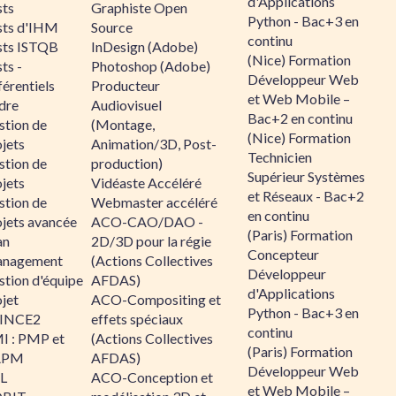
d'Applications
sts
Graphiste Open
Python - Bac+3 en
sts d'IHM
Source
continu
sts ISTQB
InDesign (Adobe)
(Nice) Formation
ts -
Photoshop (Adobe)
Développeur Web
érentiels
Producteur
et Web Mobile –
dre
Audiovisuel
Bac+2 en continu
stion de
(Montage,
(Nice) Formation
jets
Animation/3D, Post-
Technicien
stion de
production)
Supérieur Systèmes
jets
Vidéaste Accéléré
et Réseaux - Bac+2
stion de
Webmaster accéléré
en continu
ojets avancée
ACO-CAO/DAO -
(Paris) Formation
an
2D/3D pour la régie
Concepteur
nagement
(Actions Collectives
Développeur
stion d'équipe
AFDAS)
d'Applications
jet
ACO-Compositing et
Python - Bac+3 en
INCE2
effets spéciaux
continu
I : PMP et
(Actions Collectives
(Paris) Formation
APM
AFDAS)
Développeur Web
IL
ACO-Conception et
et Web Mobile –