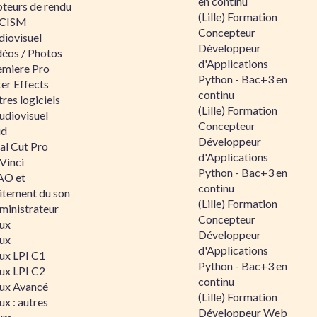
en continu
teurs de rendu
(Lille) Formation
CISM
Concepteur
diovisuel
Développeur
déos / Photos
d'Applications
emiere Pro
Python - Bac+3 en
er Effects
continu
res logiciels
(Lille) Formation
udiovisuel
Concepteur
id
Développeur
al Cut Pro
d'Applications
Vinci
Python - Bac+3 en
O et
continu
aitement du son
(Lille) Formation
ministrateur
Concepteur
nux
Développeur
nux
d'Applications
nux LPI C1
Python - Bac+3 en
nux LPI C2
continu
nux Avancé
(Lille) Formation
ux : autres
Développeur Web