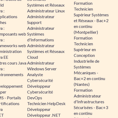
Formation
ld
Systèmes et Réseaux
Technicien
a :
Administrateur Linux
Supérieur Systèmes
plications
Administrateur
et Réseaux - Bac+2
ches
Support
en continu
a :
Administrateur
(Montpellier)
mposants web
Systèmes
Formation
a :
d'Informations
Technicien
ameworks web
Administrateur
Supérieur en
ministration
Systèmes et Réseaux
Conception
va EE
Cloud
Industrielle de
tres cours Java
Administrateur
Systèmes
a :
Windows Server
Mécaniques -
vironnements
Analyste
Bac+2 en continu
Cybersécurité
(Nantes)
veloppement
Développeur
Formation
sper
Cybersécurité
Administrateur
S - Portails
DevOps
d'Infrastructures
tifications
Technicien HelpDesk
Sécurisées - Bac+3
va
Développeur
en continu
ET
Développeur .NET