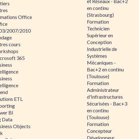
et Réseaux - Bac+2
tiers
en continu
tres
(Strasbourg)
rmations Office
Formation
fice
Technicien
03/2007/2010
Supérieur en
ndage
Conception
tres cours
Industrielle de
rkshops
Systèmes
crosoft 365
Mécaniques -
siness
Bac+2 en continu
elligence
(Toulouse)
siness
Formation
elligence
Administrateur
lend
d'Infrastructures
lutions ETL
Sécurisées - Bac+3
porting
en continu
wer BI
(Toulouse)
g Data
Formation
siness Objects
Concepteur
ik
Développeur