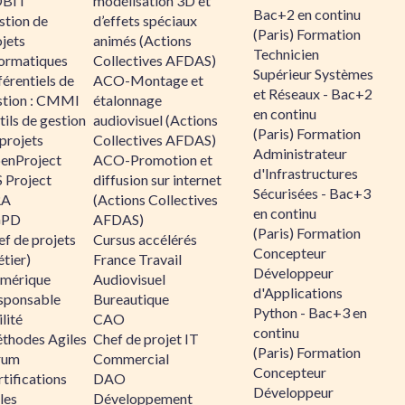
BIT
modélisation 3D et
Bac+2 en continu
stion de
d’effets spéciaux
(Paris) Formation
jets
animés (Actions
Technicien
formatiques
Collectives AFDAS)
Supérieur Systèmes
érentiels de
ACO-Montage et
et Réseaux - Bac+2
stion : CMMI
étalonnage
en continu
ils de gestion
audiovisuel (Actions
(Paris) Formation
projets
Collectives AFDAS)
Administrateur
enProject
ACO-Promotion et
d'Infrastructures
 Project
diffusion sur internet
Sécurisées - Bac+3
RA
(Actions Collectives
en continu
GPD
AFDAS)
(Paris) Formation
f de projets
Cursus accélérés
Concepteur
tier)
France Travail
Développeur
mérique
Audiovisuel
d'Applications
sponsable
Bureautique
Python - Bac+3 en
lité
CAO
continu
thodes Agiles
Chef de projet IT
(Paris) Formation
rum
Commercial
Concepteur
tifications
DAO
Développeur
les
Développement