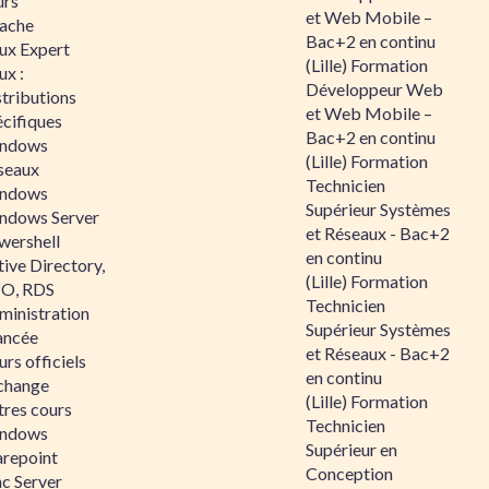
urs
et Web Mobile –
ache
Bac+2 en continu
nux Expert
(Lille) Formation
ux :
Développeur Web
tributions
et Web Mobile –
écifiques
Bac+2 en continu
ndows
(Lille) Formation
seaux
Technicien
ndows
Supérieur Systèmes
ndows Server
et Réseaux - Bac+2
wershell
en continu
ive Directory,
(Lille) Formation
O, RDS
Technicien
ministration
Supérieur Systèmes
ancée
et Réseaux - Bac+2
rs officiels
en continu
change
(Lille) Formation
tres cours
Technicien
ndows
Supérieur en
arepoint
Conception
nc Server