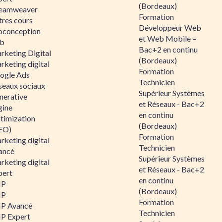
(Bordeaux)
eamweaver
Formation
tres cours
Développeur Web
oconception
et Web Mobile –
b
Bac+2 en continu
rketing Digital
(Bordeaux)
rketing digital
Formation
ogle Ads
Technicien
seaux sociaux
Supérieur Systèmes
nerative
et Réseaux - Bac+2
gine
en continu
timization
(Bordeaux)
EO)
Formation
rketing digital
Technicien
ancé
Supérieur Systèmes
rketing digital
et Réseaux - Bac+2
pert
en continu
HP
(Bordeaux)
HP
Formation
P Avancé
Technicien
P Expert