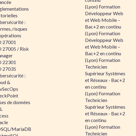
ancée
(Lyon) Formation
glementations
Développeur Web
torielles
et Web Mobile –
ersécurité :
Bac+2 en continu
rmes, risques
(Lyon) Formation
opérations
Développeur Web
O 27001
et Web Mobile –
O 27005 / Risk
Bac+2 en continu
nager
(Lyon) Formation
O 22301
Technicien
O 27035
Supérieur Systèmes
ersécurité :
et Réseaux - Bac+2
oud &
en continu
vSecOps
(Lyon) Formation
eckPoint
Technicien
ses de données
Supérieur Systèmes
L
et Réseaux - Bac+2
cess
en continu
acle
(Lyon) Formation
SQL/MariaDB
Technicien
stgreSQL