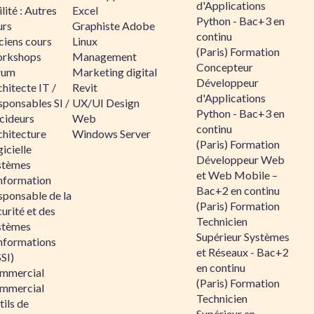
d'Applications
lité : Autres
Excel
Python - Bac+3 en
urs
Graphiste Adobe
continu
ciens cours
Linux
(Paris) Formation
rkshops
Management
Concepteur
rum
Marketing digital
Développeur
hitecte IT /
Revit
d'Applications
sponsables SI /
UX/UI Design
Python - Bac+3 en
cideurs
Web
continu
chitecture
Windows Server
(Paris) Formation
icielle
Développeur Web
stèmes
et Web Mobile –
information
Bac+2 en continu
sponsable de la
(Paris) Formation
urité et des
Technicien
stèmes
Supérieur Systèmes
informations
et Réseaux - Bac+2
SI)
en continu
mmercial
(Paris) Formation
mmercial
Technicien
ils de
Supérieur en