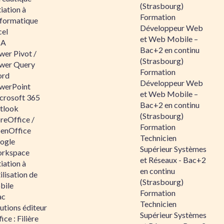
(Strasbourg)
tiation à
Formation
nformatique
Développeur Web
cel
et Web Mobile –
BA
Bac+2 en continu
wer Pivot /
(Strasbourg)
wer Query
Formation
rd
Développeur Web
werPoint
et Web Mobile –
crosoft 365
Bac+2 en continu
tlook
(Strasbourg)
reOffice /
Formation
enOffice
Technicien
ogle
Supérieur Systèmes
rkspace
et Réseaux - Bac+2
tiation à
en continu
tilisation de
(Strasbourg)
bile
Formation
ac
Technicien
utions éditeur
Supérieur Systèmes
ice : Filière