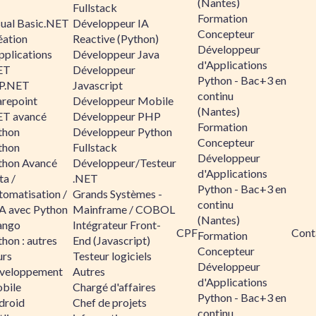
(Nantes)
Fullstack
Formation
sual Basic.NET
Développeur IA
Concepteur
éation
Reactive (Python)
Développeur
pplications
Développeur Java
d'Applications
ET
Développeur
Python - Bac+3 en
P.NET
Javascript
continu
arepoint
Développeur Mobile
(Nantes)
ET avancé
Développeur PHP
Formation
thon
Développeur Python
Concepteur
thon
Fullstack
Développeur
thon Avancé
Développeur/Testeur
d'Applications
ta /
.NET
Python - Bac+3 en
tomatisation /
Grands Systèmes -
continu
A avec Python
Mainframe / COBOL
(Nantes)
ango
Intégrateur Front-
CPF
Cont
Formation
hon : autres
End (Javascript)
Concepteur
urs
Testeur logiciels
Développeur
veloppement
Autres
d'Applications
bile
Chargé d'affaires
Python - Bac+3 en
droid
Chef de projets
continu