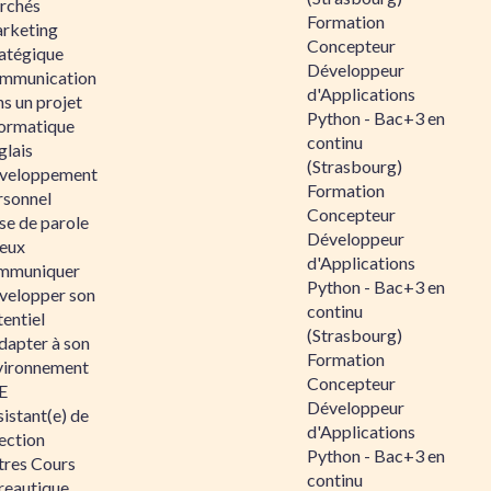
rchés
Formation
rketing
Concepteur
ratégique
Développeur
mmunication
d'Applications
s un projet
Python - Bac+3 en
formatique
continu
glais
(Strasbourg)
veloppement
Formation
rsonnel
Concepteur
se de parole
Développeur
eux
d'Applications
mmuniquer
Python - Bac+3 en
velopper son
continu
entiel
(Strasbourg)
dapter à son
Formation
vironnement
Concepteur
E
Développeur
istant(e) de
d'Applications
ection
Python - Bac+3 en
tres Cours
continu
reautique