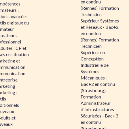
en continu
mpétences
(Rennes) Formation
rmateurs :
Technicien
tions avancées
Supérieur Systèmes
ils digitaux du
et Réseaux - Bac+2
rmateur
en continu
rmateurs
(Rennes) Formation
ofessionnel
Technicien
dultes : CP et
Supérieur en
es en situation
Conception
rketing et
Industrielle de
mmunication
Systèmes
mmunication
Mécaniques -
ntreprise
Bac+2 en continu
rketing
(Strasbourg)
rketing :
Formation
ils
Administrateur
ditionnels
d'Infrastructures
uveaux
Sécurisées - Bac+3
duits et
en continu
uveaux
(Strasbourg)