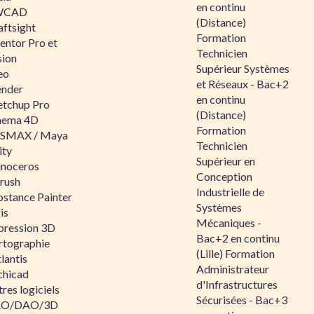
en continu
WCAD
(Distance)
aftsight
Formation
entor Pro et
Technicien
sion
Supérieur Systèmes
eo
et Réseaux - Bac+2
ender
en continu
etchup Pro
(Distance)
nema 4D
Formation
SMAX / Maya
Technicien
ity
Supérieur en
inoceros
Conception
rush
Industrielle de
bstance Painter
Systèmes
is
Mécaniques -
pression 3D
Bac+2 en continu
rtographie
(Lille) Formation
lantis
Administrateur
chicad
d'Infrastructures
res logiciels
Sécurisées - Bac+3
O/DAO/3D