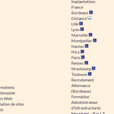
Implantations
France
Bordeaux
Distance
Lille
Lyon
Marseille
Montpellier
Nantes
Nice
Paris
Rennes
Strasbourg
Toulouse
Recrutement
Alternance
rmations
(Bordeaux)
bmaster
Formation
tes Web
Administrateur
ation de sites
d'Infrastructures
eb
Sécurisées - Bac+3