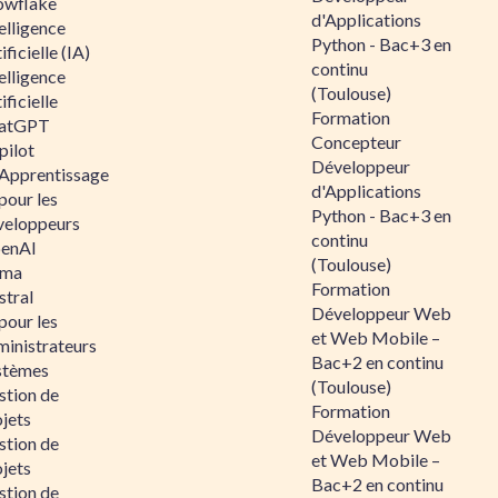
owflake
d'Applications
elligence
Python - Bac+3 en
ificielle (IA)
continu
elligence
(Toulouse)
ificielle
Formation
atGPT
Concepteur
pilot
Développeur
 Apprentissage
d'Applications
pour les
Python - Bac+3 en
veloppeurs
continu
enAI
(Toulouse)
ama
Formation
stral
Développeur Web
pour les
et Web Mobile –
ministrateurs
Bac+2 en continu
stèmes
(Toulouse)
stion de
Formation
jets
Développeur Web
stion de
et Web Mobile –
jets
Bac+2 en continu
stion de