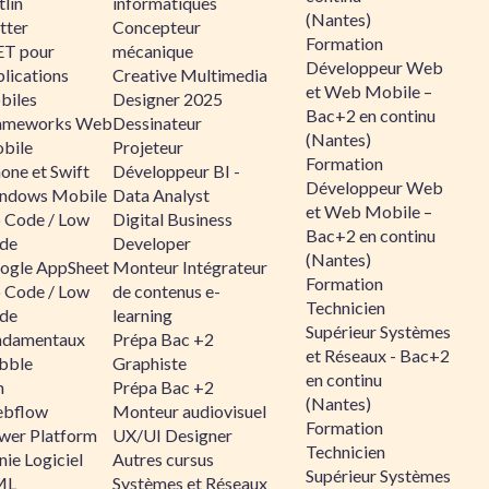
lin
informatiques
(Nantes)
tter
Concepteur
Formation
ET pour
mécanique
Développeur Web
lications
Creative Multimedia
et Web Mobile –
biles
Designer 2025
Bac+2 en continu
ameworks Web
Dessinateur
(Nantes)
bile
Projeteur
Formation
one et Swift
Développeur BI -
Développeur Web
ndows Mobile
Data Analyst
et Web Mobile –
 Code / Low
Digital Business
Bac+2 en continu
de
Developer
(Nantes)
ogle AppSheet
Monteur Intégrateur
Formation
 Code / Low
de contenus e-
Technicien
de
learning
Supérieur Systèmes
ndamentaux
Prépa Bac +2
et Réseaux - Bac+2
bble
Graphiste
en continu
n
Prépa Bac +2
(Nantes)
bflow
Monteur audiovisuel
Formation
wer Platform
UX/UI Designer
Technicien
ie Logiciel
Autres cursus
Supérieur Systèmes
ML
Systèmes et Réseaux