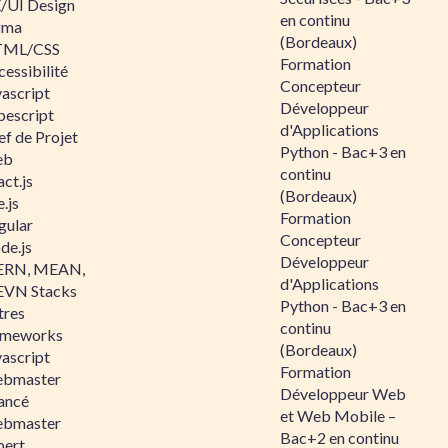
/UI Design
en continu
gma
(Bordeaux)
ML/CSS
Formation
essibilité
Concepteur
vascript
Développeur
pescript
d'Applications
ef de Projet
Python - Bac+3 en
eb
continu
ct.js
(Bordeaux)
.js
Formation
gular
Concepteur
de.js
Développeur
RN, MEAN,
d'Applications
VN Stacks
Python - Bac+3 en
tres
continu
ameworks
(Bordeaux)
vascript
Formation
bmaster
Développeur Web
ancé
et Web Mobile –
bmaster
Bac+2 en continu
pert