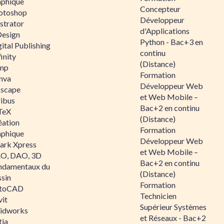
aphique
Concepteur
otoshop
Développeur
ustrator
d'Applications
Design
Python - Bac+3 en
ital Publishing
continu
inity
(Distance)
mp
Formation
nva
Développeur Web
kscape
et Web Mobile –
ribus
Bac+2 en continu
TeX
(Distance)
éation
Formation
aphique
Développeur Web
ark Xpress
et Web Mobile –
O, DAO, 3D
Bac+2 en continu
ndamentaux du
(Distance)
ssin
Formation
toCAD
Technicien
vit
Supérieur Systèmes
lidworks
et Réseaux - Bac+2
tia