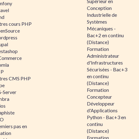
Supérieur en
mfony
Conception
ravel
Industrielle de
nd
Systèmes
tres cours PHP
Mécaniques -
enSource
Bac+2 en continu
rdpress
(Distance)
upal
Formation
estashop
Administrateur
Commerce
d'Infrastructures
omla
Sécurisées - Bac+3
IP
en continu
tres CMS PHP
(Distance)
pe
Formation
-Server
Concepteur
mbra
Développeur
ios
d'Applications
aphiste
Python - Bac+3 en
AO
continu
emiers pas en
(Distance)
éation
Formation