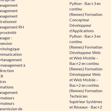
Python - Bac+3 en
nagement
continu
nagement
(Rennes) Formation
nagement
Concepteur
érationnel
Développeur
nagement RH
d'Applications
 proximité
Python - Bac+3 en
nager :
continu
mension
(Rennes) Formation
ychologique
Développeur Web
mmunication
et Web Mobile –
 Management
Bac+2 en continu
 management à
(Rennes) Formation
direction
Développeur Web
KR
et Web Mobile –
tres
Bac+2 en continu
rmations
(Rennes) Formation
nagement
Technicien
rmateurs
Supérieur Systèmes
rmateurs
et Réseaux - Bac+2
ansmission de