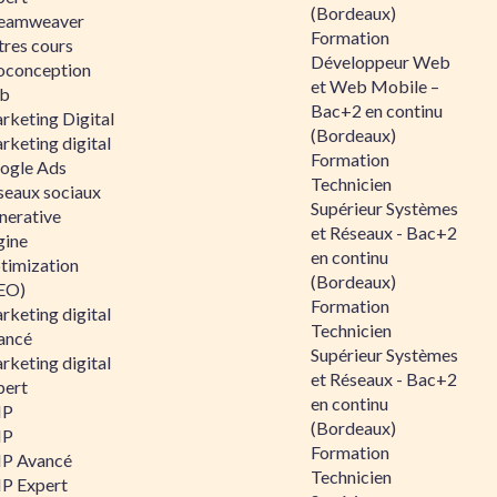
(Bordeaux)
eamweaver
Formation
tres cours
Développeur Web
oconception
et Web Mobile –
b
Bac+2 en continu
rketing Digital
(Bordeaux)
rketing digital
Formation
ogle Ads
Technicien
seaux sociaux
Supérieur Systèmes
nerative
et Réseaux - Bac+2
gine
en continu
timization
(Bordeaux)
EO)
Formation
rketing digital
Technicien
ancé
Supérieur Systèmes
rketing digital
et Réseaux - Bac+2
pert
en continu
HP
(Bordeaux)
HP
Formation
P Avancé
Technicien
P Expert