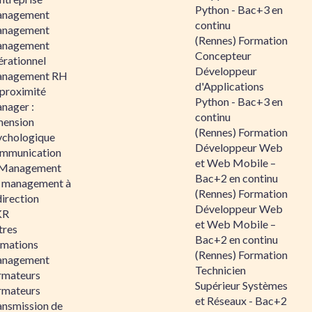
Python - Bac+3 en
nagement
continu
nagement
(Rennes) Formation
nagement
Concepteur
érationnel
Développeur
nagement RH
d'Applications
 proximité
Python - Bac+3 en
nager :
continu
mension
(Rennes) Formation
ychologique
Développeur Web
mmunication
et Web Mobile –
 Management
Bac+2 en continu
 management à
(Rennes) Formation
direction
Développeur Web
KR
et Web Mobile –
tres
Bac+2 en continu
rmations
(Rennes) Formation
nagement
Technicien
rmateurs
Supérieur Systèmes
rmateurs
et Réseaux - Bac+2
ansmission de