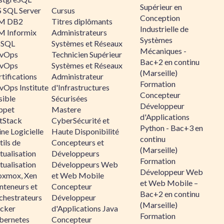
Supérieur en
 SQL Server
Cursus
Conception
M DB2
Titres diplômants
Industrielle de
M Informix
Administrateurs
Systèmes
SQL
Systèmes et Réseaux
Mécaniques -
vOps
Technicien Supérieur
Bac+2 en continu
vOps
Systèmes et Réseaux
(Marseille)
tifications
Administrateur
Formation
vOps Institute
d'Infrastructures
Concepteur
sible
Sécurisées
Développeur
ppet
Mastere
d'Applications
ltStack
CyberSécurité et
Python - Bac+3 en
ne Logicielle
Haute Disponibilité
continu
ils de
Concepteurs et
(Marseille)
tualisation
Développeurs
Formation
tualisation
Développeurs Web
Développeur Web
oxmox, Xen
et Web Mobile
et Web Mobile –
nteneurs et
Concepteur
Bac+2 en continu
chestrateurs
Développeur
(Marseille)
cker
d'Applications Java
Formation
bernetes
Concepteur