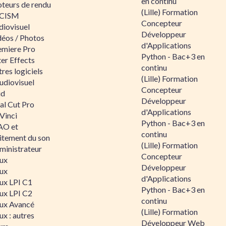
en continu
teurs de rendu
(Lille) Formation
CISM
Concepteur
diovisuel
Développeur
déos / Photos
d'Applications
emiere Pro
Python - Bac+3 en
er Effects
continu
res logiciels
(Lille) Formation
udiovisuel
Concepteur
id
Développeur
al Cut Pro
d'Applications
Vinci
Python - Bac+3 en
O et
continu
aitement du son
(Lille) Formation
ministrateur
Concepteur
nux
Développeur
nux
d'Applications
nux LPI C1
Python - Bac+3 en
nux LPI C2
continu
nux Avancé
(Lille) Formation
ux : autres
Développeur Web