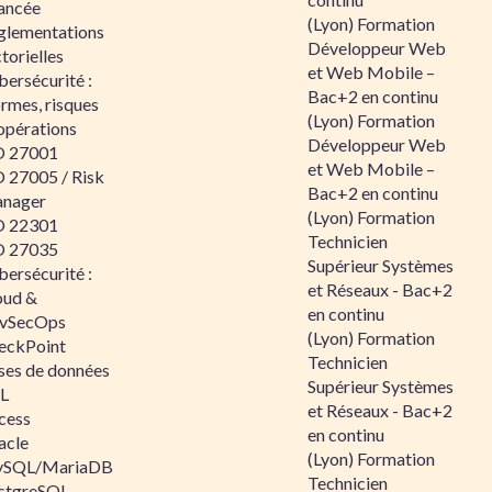
ancée
(Lyon) Formation
glementations
Développeur Web
torielles
et Web Mobile –
ersécurité :
Bac+2 en continu
rmes, risques
(Lyon) Formation
opérations
Développeur Web
O 27001
et Web Mobile –
O 27005 / Risk
Bac+2 en continu
nager
(Lyon) Formation
O 22301
Technicien
O 27035
Supérieur Systèmes
ersécurité :
et Réseaux - Bac+2
oud &
en continu
vSecOps
(Lyon) Formation
eckPoint
Technicien
ses de données
Supérieur Systèmes
L
et Réseaux - Bac+2
cess
en continu
acle
(Lyon) Formation
SQL/MariaDB
Technicien
stgreSQL