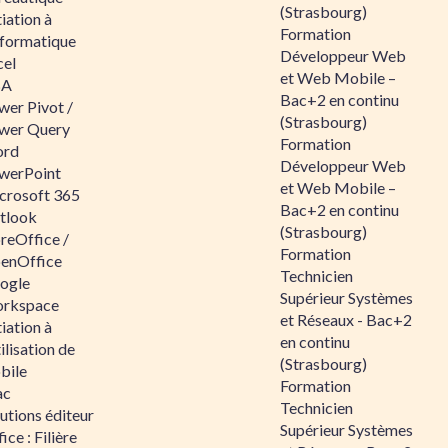
(Strasbourg)
tiation à
Formation
nformatique
Développeur Web
cel
et Web Mobile –
BA
Bac+2 en continu
wer Pivot /
(Strasbourg)
wer Query
Formation
rd
Développeur Web
werPoint
et Web Mobile –
crosoft 365
Bac+2 en continu
tlook
(Strasbourg)
reOffice /
Formation
enOffice
Technicien
ogle
Supérieur Systèmes
rkspace
et Réseaux - Bac+2
tiation à
en continu
tilisation de
(Strasbourg)
bile
Formation
ac
Technicien
utions éditeur
Supérieur Systèmes
ice : Filière