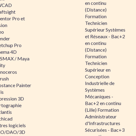
en continu
WCAD
(Distance)
aftsight
Formation
entor Pro et
Technicien
sion
Supérieur Systèmes
eo
et Réseaux - Bac+2
ender
en continu
etchup Pro
(Distance)
nema 4D
Formation
SMAX / Maya
Technicien
ity
Supérieur en
inoceros
Conception
rush
Industrielle de
bstance Painter
Systèmes
is
Mécaniques -
pression 3D
Bac+2 en continu
rtographie
(Lille) Formation
lantis
Administrateur
chicad
d'Infrastructures
res logiciels
Sécurisées - Bac+3
O/DAO/3D