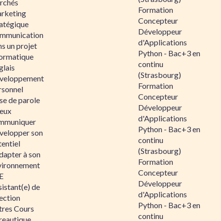
rchés
Formation
rketing
Concepteur
ratégique
Développeur
mmunication
d'Applications
s un projet
Python - Bac+3 en
formatique
continu
glais
(Strasbourg)
veloppement
Formation
rsonnel
Concepteur
se de parole
Développeur
eux
d'Applications
mmuniquer
Python - Bac+3 en
velopper son
continu
entiel
(Strasbourg)
dapter à son
Formation
vironnement
Concepteur
E
Développeur
istant(e) de
d'Applications
ection
Python - Bac+3 en
tres Cours
continu
reautique