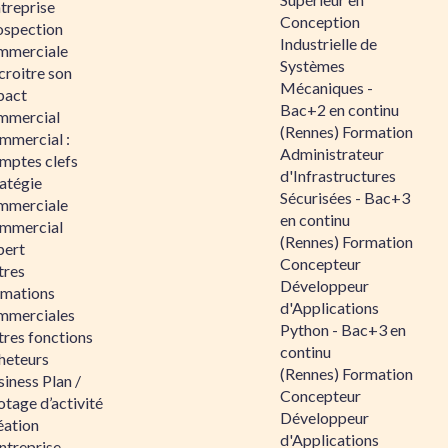
ntreprise
Conception
ospection
Industrielle de
mmerciale
Systèmes
croitre son
Mécaniques -
pact
Bac+2 en continu
mmercial
(Rennes) Formation
mmercial :
Administrateur
mptes clefs
d'Infrastructures
atégie
Sécurisées - Bac+3
mmerciale
en continu
mmercial
(Rennes) Formation
pert
Concepteur
tres
Développeur
rmations
d'Applications
mmerciales
Python - Bac+3 en
tres fonctions
continu
heteurs
(Rennes) Formation
iness Plan /
Concepteur
otage d’activité
Développeur
éation
d'Applications
ntreprise