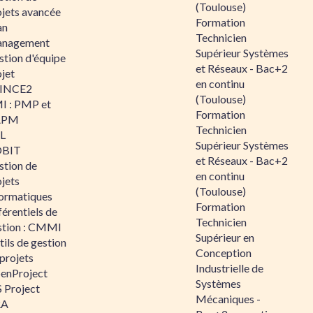
(Toulouse)
ojets avancée
Formation
an
Technicien
nagement
Supérieur Systèmes
stion d'équipe
et Réseaux - Bac+2
jet
en continu
INCE2
(Toulouse)
I : PMP et
Formation
APM
Technicien
IL
Supérieur Systèmes
BIT
et Réseaux - Bac+2
stion de
en continu
jets
(Toulouse)
formatiques
Formation
érentiels de
Technicien
stion : CMMI
Supérieur en
ils de gestion
Conception
projets
Industrielle de
enProject
Systèmes
 Project
Mécaniques -
RA