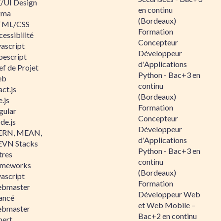
/UI Design
en continu
gma
(Bordeaux)
ML/CSS
Formation
essibilité
Concepteur
vascript
Développeur
pescript
d'Applications
ef de Projet
Python - Bac+3 en
eb
continu
ct.js
(Bordeaux)
.js
Formation
gular
Concepteur
de.js
Développeur
RN, MEAN,
d'Applications
VN Stacks
Python - Bac+3 en
tres
continu
ameworks
(Bordeaux)
vascript
Formation
bmaster
Développeur Web
ancé
et Web Mobile –
bmaster
Bac+2 en continu
pert