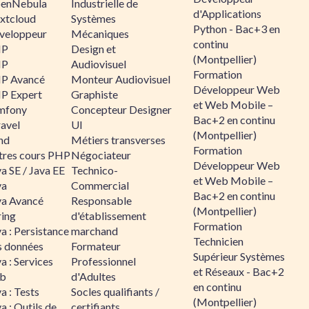
enNebula
Industrielle de
d'Applications
xtcloud
Systèmes
Python - Bac+3 en
veloppeur
Mécaniques
continu
HP
Design et
(Montpellier)
HP
Audiovisuel
Formation
P Avancé
Monteur Audiovisuel
Développeur Web
P Expert
Graphiste
et Web Mobile –
mfony
Concepteur Designer
Bac+2 en continu
ravel
UI
(Montpellier)
nd
Métiers transverses
Formation
tres cours PHP
Négociateur
Développeur Web
a SE / Java EE
Technico-
et Web Mobile –
va
Commercial
Bac+2 en continu
va Avancé
Responsable
(Montpellier)
ring
d'établissement
Formation
a : Persistance
marchand
Technicien
s données
Formateur
Supérieur Systèmes
a : Services
Professionnel
et Réseaux - Bac+2
b
d'Adultes
en continu
a : Tests
Socles qualifiants /
(Montpellier)
a : Outils de
certifiants