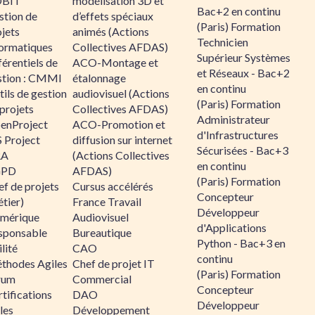
BIT
modélisation 3D et
Bac+2 en continu
stion de
d’effets spéciaux
(Paris) Formation
jets
animés (Actions
Technicien
formatiques
Collectives AFDAS)
Supérieur Systèmes
érentiels de
ACO-Montage et
et Réseaux - Bac+2
stion : CMMI
étalonnage
en continu
ils de gestion
audiovisuel (Actions
(Paris) Formation
projets
Collectives AFDAS)
Administrateur
enProject
ACO-Promotion et
d'Infrastructures
 Project
diffusion sur internet
Sécurisées - Bac+3
RA
(Actions Collectives
en continu
GPD
AFDAS)
(Paris) Formation
f de projets
Cursus accélérés
Concepteur
tier)
France Travail
Développeur
mérique
Audiovisuel
d'Applications
sponsable
Bureautique
Python - Bac+3 en
lité
CAO
continu
thodes Agiles
Chef de projet IT
(Paris) Formation
rum
Commercial
Concepteur
tifications
DAO
Développeur
les
Développement