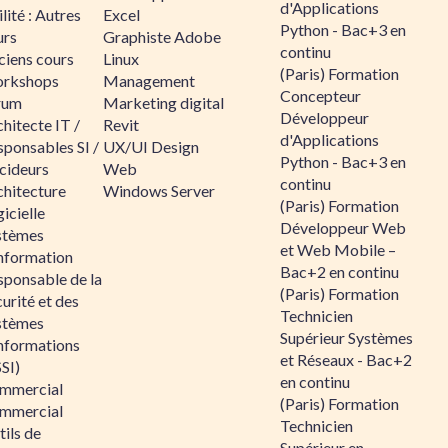
d'Applications
lité : Autres
Excel
Python - Bac+3 en
urs
Graphiste Adobe
continu
ciens cours
Linux
(Paris) Formation
rkshops
Management
Concepteur
rum
Marketing digital
Développeur
hitecte IT /
Revit
d'Applications
sponsables SI /
UX/UI Design
Python - Bac+3 en
cideurs
Web
continu
chitecture
Windows Server
(Paris) Formation
icielle
Développeur Web
stèmes
et Web Mobile –
information
Bac+2 en continu
sponsable de la
(Paris) Formation
urité et des
Technicien
stèmes
Supérieur Systèmes
informations
et Réseaux - Bac+2
SI)
en continu
mmercial
(Paris) Formation
mmercial
Technicien
ils de
Supérieur en