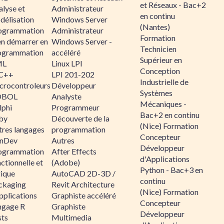
et Réseaux - Bac+2
alyse et
Administrateur
en continu
délisation
Windows Server
(Nantes)
ogrammation
Administrateur
Formation
en démarrer en
Windows Server -
Technicien
ogrammation
accéléré
Supérieur en
ML
Linux LPI
Conception
C++
LPI 201-202
Industrielle de
crocontroleurs
Développeur
Systèmes
OBOL
Analyste
Mécaniques -
lphi
Programmeur
Bac+2 en continu
by
Découverte de la
(Nice) Formation
tres langages
programmation
Concepteur
nDev
Autres
Développeur
ogrammation
After Effects
d'Applications
ctionnelle et
(Adobe)
Python - Bac+3 en
gique
AutoCAD 2D-3D /
continu
ckaging
Revit Architecture
(Nice) Formation
pplications
Graphiste accéléré
Concepteur
ngage R
Graphiste
Développeur
sts
Multimedia