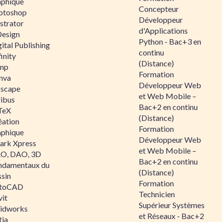
aphique
Concepteur
otoshop
Développeur
ustrator
d'Applications
Design
Python - Bac+3 en
ital Publishing
continu
inity
(Distance)
mp
Formation
nva
Développeur Web
kscape
et Web Mobile –
ribus
Bac+2 en continu
TeX
(Distance)
éation
Formation
aphique
Développeur Web
ark Xpress
et Web Mobile –
O, DAO, 3D
Bac+2 en continu
ndamentaux du
(Distance)
ssin
Formation
toCAD
Technicien
vit
Supérieur Systèmes
lidworks
et Réseaux - Bac+2
tia