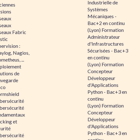
Industrielle de
ciennes
Systèmes
rsions
Mécaniques -
seaux
Bac+2 en continu
seaux
(Lyon) Formation
seaux Fabric
Administrateur
stic
d'Infrastructures
ervision :
Sécurisées - Bac+3
aylog, Nagios,
en continu
metheus, ...
(Lyon) Formation
ploiement
Concepteur
utions de
Développeur
uvegarde
d'Applications
sco
Python - Bac+3 en
ormshield
continu
bersécurité
(Lyon) Formation
bersécurité
Concepteur
ndamentaux
Développeur
cking et
d'Applications
urité
Python - Bac+3 en
bersécurité
continu