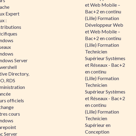
urs
et Web Mobile –
ache
Bac+2 en continu
nux Expert
(Lille) Formation
ux :
Développeur Web
tributions
et Web Mobile –
écifiques
Bac+2 en continu
ndows
(Lille) Formation
seaux
Technicien
ndows
Supérieur Systèmes
ndows Server
et Réseaux - Bac+2
wershell
en continu
ive Directory,
(Lille) Formation
O, RDS
Technicien
ministration
Supérieur Systèmes
ancée
et Réseaux - Bac+2
rs officiels
en continu
change
(Lille) Formation
tres cours
Technicien
ndows
Supérieur en
arepoint
Conception
nc Server