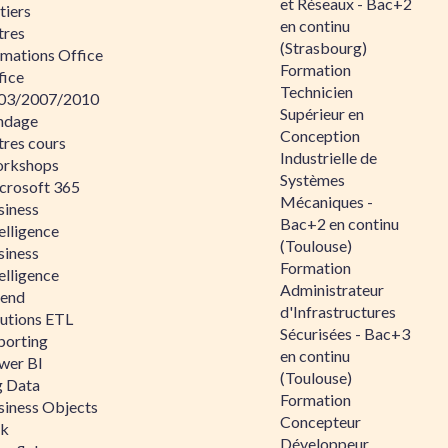
et Réseaux - Bac+2
tiers
en continu
tres
(Strasbourg)
rmations Office
Formation
fice
Technicien
03/2007/2010
Supérieur en
ndage
Conception
tres cours
Industrielle de
rkshops
Systèmes
crosoft 365
Mécaniques -
siness
Bac+2 en continu
elligence
(Toulouse)
siness
Formation
elligence
Administrateur
lend
d'Infrastructures
lutions ETL
Sécurisées - Bac+3
porting
en continu
wer BI
(Toulouse)
g Data
Formation
siness Objects
Concepteur
ik
Développeur