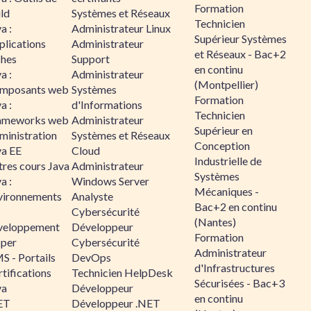
Formation
ld
Systèmes et Réseaux
Technicien
a :
Administrateur Linux
Supérieur Systèmes
plications
Administrateur
et Réseaux - Bac+2
ches
Support
en continu
a :
Administrateur
(Montpellier)
mposants web
Systèmes
Formation
a :
d'Informations
Technicien
ameworks web
Administrateur
Supérieur en
ministration
Systèmes et Réseaux
Conception
va EE
Cloud
Industrielle de
tres cours Java
Administrateur
Systèmes
a :
Windows Server
Mécaniques -
vironnements
Analyste
Bac+2 en continu
Cybersécurité
(Nantes)
veloppement
Développeur
Formation
sper
Cybersécurité
Administrateur
S - Portails
DevOps
d'Infrastructures
tifications
Technicien HelpDesk
Sécurisées - Bac+3
va
Développeur
en continu
ET
Développeur .NET