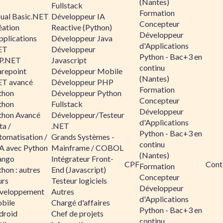
(Nantes)
Fullstack
Formation
sual Basic.NET
Développeur IA
Concepteur
éation
Reactive (Python)
Développeur
pplications
Développeur Java
d'Applications
ET
Développeur
Python - Bac+3 en
P.NET
Javascript
continu
arepoint
Développeur Mobile
(Nantes)
ET avancé
Développeur PHP
Formation
thon
Développeur Python
Concepteur
thon
Fullstack
Développeur
thon Avancé
Développeur/Testeur
d'Applications
ta /
.NET
Python - Bac+3 en
tomatisation /
Grands Systèmes -
continu
A avec Python
Mainframe / COBOL
(Nantes)
ango
Intégrateur Front-
CPF
Cont
Formation
hon : autres
End (Javascript)
Concepteur
urs
Testeur logiciels
Développeur
veloppement
Autres
d'Applications
bile
Chargé d'affaires
Python - Bac+3 en
droid
Chef de projets
continu