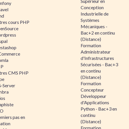
Supérieur en
mfony
Conception
ravel
Industrielle de
nd
Systèmes
tres cours PHP
Mécaniques -
enSource
Bac+2 en continu
rdpress
(Distance)
upal
Formation
estashop
Administrateur
Commerce
d'Infrastructures
omla
Sécurisées - Bac+3
IP
en continu
tres CMS PHP
(Distance)
pe
Formation
-Server
Concepteur
mbra
Développeur
ios
d'Applications
aphiste
Python - Bac+3 en
AO
continu
emiers pas en
(Distance)
éation
Formation