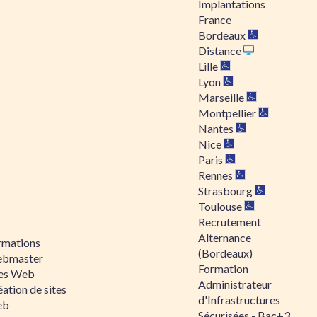
Implantations
France
Bordeaux
Distance
Lille
Lyon
Marseille
Montpellier
Nantes
Nice
Paris
Rennes
Strasbourg
Toulouse
Recrutement
Alternance
rmations
(Bordeaux)
bmaster
Formation
tes Web
Administrateur
ation de sites
d'Infrastructures
eb
Sécurisées - Bac+3