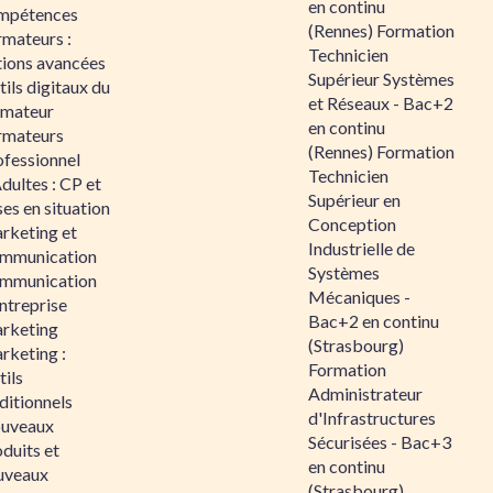
en continu
mpétences
(Rennes) Formation
rmateurs :
Technicien
tions avancées
Supérieur Systèmes
ils digitaux du
et Réseaux - Bac+2
rmateur
en continu
rmateurs
(Rennes) Formation
ofessionnel
Technicien
dultes : CP et
Supérieur en
es en situation
Conception
rketing et
Industrielle de
mmunication
Systèmes
mmunication
Mécaniques -
ntreprise
Bac+2 en continu
rketing
(Strasbourg)
rketing :
Formation
ils
Administrateur
ditionnels
d'Infrastructures
uveaux
Sécurisées - Bac+3
duits et
en continu
uveaux
(Strasbourg)