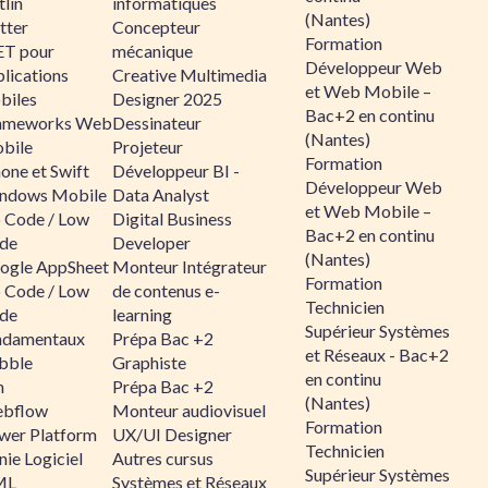
lin
informatiques
(Nantes)
tter
Concepteur
Formation
ET pour
mécanique
Développeur Web
lications
Creative Multimedia
et Web Mobile –
biles
Designer 2025
Bac+2 en continu
ameworks Web
Dessinateur
(Nantes)
bile
Projeteur
Formation
one et Swift
Développeur BI -
Développeur Web
ndows Mobile
Data Analyst
et Web Mobile –
 Code / Low
Digital Business
Bac+2 en continu
de
Developer
(Nantes)
ogle AppSheet
Monteur Intégrateur
Formation
 Code / Low
de contenus e-
Technicien
de
learning
Supérieur Systèmes
ndamentaux
Prépa Bac +2
et Réseaux - Bac+2
bble
Graphiste
en continu
n
Prépa Bac +2
(Nantes)
bflow
Monteur audiovisuel
Formation
wer Platform
UX/UI Designer
Technicien
ie Logiciel
Autres cursus
Supérieur Systèmes
ML
Systèmes et Réseaux