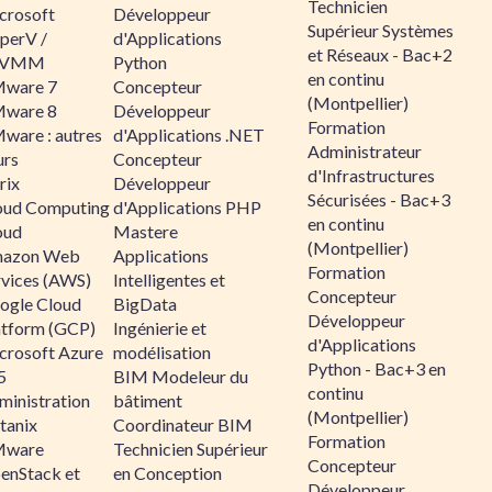
Technicien
crosoft
Développeur
Supérieur Systèmes
perV /
d'Applications
et Réseaux - Bac+2
CVMM
Python
en continu
ware 7
Concepteur
(Montpellier)
ware 8
Développeur
Formation
ware : autres
d'Applications .NET
Administrateur
urs
Concepteur
d'Infrastructures
rix
Développeur
Sécurisées - Bac+3
oud Computing
d'Applications PHP
en continu
oud
Mastere
(Montpellier)
azon Web
Applications
Formation
rvices (AWS)
Intelligentes et
Concepteur
ogle Cloud
BigData
Développeur
atform (GCP)
Ingénierie et
d'Applications
crosoft Azure
modélisation
Python - Bac+3 en
5
BIM Modeleur du
continu
ministration
bâtiment
(Montpellier)
tanix
Coordinateur BIM
Formation
ware
Technicien Supérieur
Concepteur
enStack et
en Conception
Développeur