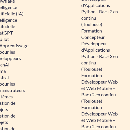
owflake
d'Applications
elligence
Python - Bac+3 en
ificielle (IA)
continu
elligence
(Toulouse)
ificielle
Formation
atGPT
Concepteur
pilot
Développeur
 Apprentissage
d'Applications
pour les
Python - Bac+3 en
veloppeurs
continu
enAI
(Toulouse)
ama
Formation
stral
Développeur Web
pour les
et Web Mobile –
ministrateurs
Bac+2 en continu
stèmes
(Toulouse)
stion de
Formation
jets
Développeur Web
stion de
et Web Mobile –
jets
Bac+2 en continu
stion de