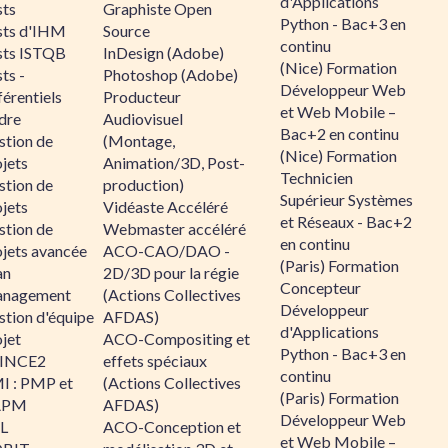
d'Applications
sts
Graphiste Open
Python - Bac+3 en
sts d'IHM
Source
continu
sts ISTQB
InDesign (Adobe)
(Nice) Formation
ts -
Photoshop (Adobe)
Développeur Web
érentiels
Producteur
et Web Mobile –
dre
Audiovisuel
Bac+2 en continu
stion de
(Montage,
(Nice) Formation
jets
Animation/3D, Post-
Technicien
stion de
production)
Supérieur Systèmes
jets
Vidéaste Accéléré
et Réseaux - Bac+2
stion de
Webmaster accéléré
en continu
ojets avancée
ACO-CAO/DAO -
(Paris) Formation
an
2D/3D pour la régie
Concepteur
nagement
(Actions Collectives
Développeur
stion d'équipe
AFDAS)
d'Applications
jet
ACO-Compositing et
Python - Bac+3 en
INCE2
effets spéciaux
continu
I : PMP et
(Actions Collectives
(Paris) Formation
APM
AFDAS)
Développeur Web
IL
ACO-Conception et
et Web Mobile –