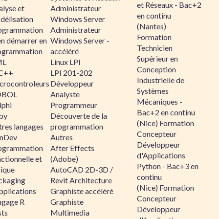
et Réseaux - Bac+2
alyse et
Administrateur
en continu
délisation
Windows Server
(Nantes)
ogrammation
Administrateur
Formation
en démarrer en
Windows Server -
Technicien
ogrammation
accéléré
Supérieur en
ML
Linux LPI
Conception
C++
LPI 201-202
Industrielle de
crocontroleurs
Développeur
Systèmes
OBOL
Analyste
Mécaniques -
lphi
Programmeur
Bac+2 en continu
by
Découverte de la
(Nice) Formation
tres langages
programmation
Concepteur
nDev
Autres
Développeur
ogrammation
After Effects
d'Applications
ctionnelle et
(Adobe)
Python - Bac+3 en
gique
AutoCAD 2D-3D /
continu
ckaging
Revit Architecture
(Nice) Formation
pplications
Graphiste accéléré
Concepteur
ngage R
Graphiste
Développeur
sts
Multimedia