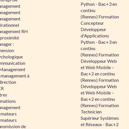
Python - Bac+3 en
nagement
continu
nagement
(Rennes) Formation
nagement
Concepteur
érationnel
Développeur
nagement RH
d'Applications
 proximité
Python - Bac+3 en
nager :
continu
mension
(Rennes) Formation
ychologique
Développeur Web
mmunication
et Web Mobile –
 Management
Bac+2 en continu
 management à
(Rennes) Formation
direction
Développeur Web
KR
et Web Mobile –
tres
Bac+2 en continu
rmations
(Rennes) Formation
nagement
Technicien
rmateurs
Supérieur Systèmes
rmateurs
et Réseaux - Bac+2
ansmission de