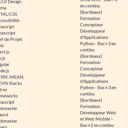
/UI Design
en continu
gma
(Bordeaux)
ML/CSS
Formation
essibilité
Concepteur
vascript
Développeur
pescript
d'Applications
ef de Projet
Python - Bac+3 en
eb
continu
ct.js
(Bordeaux)
.js
Formation
gular
Concepteur
de.js
Développeur
RN, MEAN,
d'Applications
VN Stacks
Python - Bac+3 en
tres
continu
ameworks
(Bordeaux)
vascript
Formation
bmaster
Développeur Web
ancé
et Web Mobile –
bmaster
Bac+2 en continu
pert