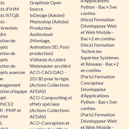
d'Applications
sts
Graphiste Open
Python - Bac+3 en
sts d'IHM
Source
continu
sts ISTQB
InDesign (Adobe)
(Nice) Formation
ts -
Photoshop (Adobe)
Développeur Web
érentiels
Producteur
et Web Mobile –
dre
Audiovisuel
Bac+2 en continu
stion de
(Montage,
(Nice) Formation
jets
Animation/3D, Post-
Technicien
stion de
production)
Supérieur Systèmes
jets
Vidéaste Accéléré
et Réseaux - Bac+2
stion de
Webmaster accéléré
en continu
ojets avancée
ACO-CAO/DAO -
(Paris) Formation
an
2D/3D pour la régie
Concepteur
nagement
(Actions Collectives
Développeur
stion d'équipe
AFDAS)
d'Applications
jet
ACO-Compositing et
Python - Bac+3 en
INCE2
effets spéciaux
continu
I : PMP et
(Actions Collectives
(Paris) Formation
APM
AFDAS)
Développeur Web
IL
ACO-Conception et
et Web Mobile –