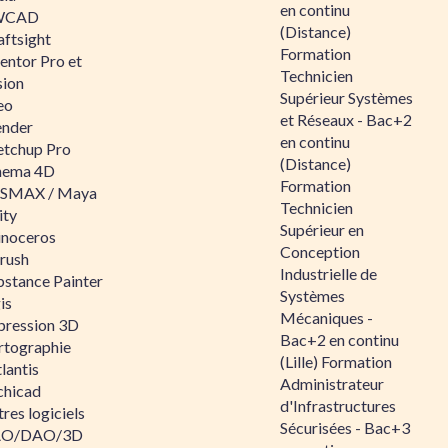
en continu
WCAD
(Distance)
aftsight
Formation
entor Pro et
Technicien
sion
Supérieur Systèmes
eo
et Réseaux - Bac+2
ender
en continu
etchup Pro
(Distance)
nema 4D
Formation
SMAX / Maya
Technicien
ity
Supérieur en
inoceros
Conception
rush
Industrielle de
bstance Painter
Systèmes
is
Mécaniques -
pression 3D
Bac+2 en continu
rtographie
(Lille) Formation
lantis
Administrateur
chicad
d'Infrastructures
res logiciels
Sécurisées - Bac+3
O/DAO/3D