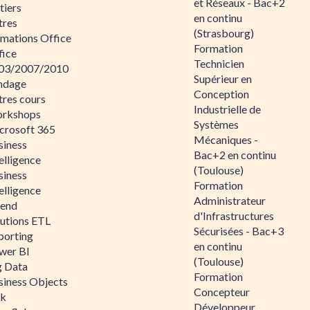
et Réseaux - Bac+2
tiers
en continu
tres
(Strasbourg)
rmations Office
Formation
fice
Technicien
03/2007/2010
Supérieur en
ndage
Conception
tres cours
Industrielle de
rkshops
Systèmes
crosoft 365
Mécaniques -
siness
Bac+2 en continu
elligence
(Toulouse)
siness
Formation
elligence
Administrateur
lend
d'Infrastructures
lutions ETL
Sécurisées - Bac+3
porting
en continu
wer BI
(Toulouse)
g Data
Formation
siness Objects
Concepteur
ik
Développeur