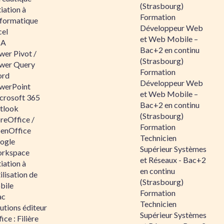
(Strasbourg)
tiation à
Formation
nformatique
Développeur Web
cel
et Web Mobile –
BA
Bac+2 en continu
wer Pivot /
(Strasbourg)
wer Query
Formation
rd
Développeur Web
werPoint
et Web Mobile –
crosoft 365
Bac+2 en continu
tlook
(Strasbourg)
reOffice /
Formation
enOffice
Technicien
ogle
Supérieur Systèmes
rkspace
et Réseaux - Bac+2
tiation à
en continu
tilisation de
(Strasbourg)
bile
Formation
ac
Technicien
utions éditeur
Supérieur Systèmes
ice : Filière