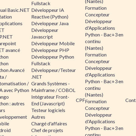
(Nantes)
Fullstack
Formation
sual Basic.NET
Développeur IA
Concepteur
éation
Reactive (Python)
Développeur
pplications
Développeur Java
d'Applications
ET
Développeur
Python - Bac+3 en
P.NET
Javascript
continu
arepoint
Développeur Mobile
(Nantes)
ET avancé
Développeur PHP
Formation
thon
Développeur Python
Concepteur
thon
Fullstack
Développeur
thon Avancé
Développeur/Testeur
d'Applications
ta /
.NET
Python - Bac+3 en
tomatisation /
Grands Systèmes -
continu
A avec Python
Mainframe / COBOL
(Nantes)
ango
Intégrateur Front-
CPF
Cont
Formation
hon : autres
End (Javascript)
Concepteur
urs
Testeur logiciels
Développeur
veloppement
Autres
d'Applications
bile
Chargé d'affaires
Python - Bac+3 en
droid
Chef de projets
continu