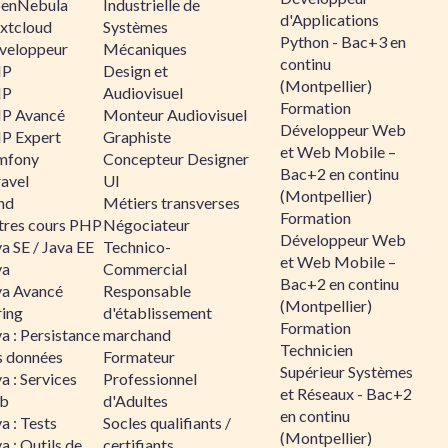
enNebula
Industrielle de
d'Applications
xtcloud
Systèmes
Python - Bac+3 en
veloppeur
Mécaniques
continu
HP
Design et
(Montpellier)
HP
Audiovisuel
Formation
P Avancé
Monteur Audiovisuel
Développeur Web
P Expert
Graphiste
et Web Mobile –
mfony
Concepteur Designer
Bac+2 en continu
ravel
UI
(Montpellier)
nd
Métiers transverses
Formation
tres cours PHP
Négociateur
Développeur Web
a SE / Java EE
Technico-
et Web Mobile –
va
Commercial
Bac+2 en continu
va Avancé
Responsable
(Montpellier)
ring
d'établissement
Formation
a : Persistance
marchand
Technicien
s données
Formateur
Supérieur Systèmes
a : Services
Professionnel
et Réseaux - Bac+2
b
d'Adultes
en continu
a : Tests
Socles qualifiants /
(Montpellier)
a : Outils de
certifiants