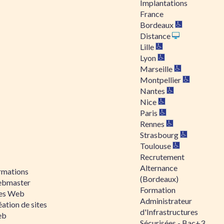
Implantations
France
Bordeaux
Distance
Lille
Lyon
Marseille
Montpellier
Nantes
Nice
Paris
Rennes
Strasbourg
Toulouse
Recrutement
Alternance
rmations
(Bordeaux)
bmaster
Formation
tes Web
Administrateur
ation de sites
d'Infrastructures
eb
Sécurisées - Bac+3