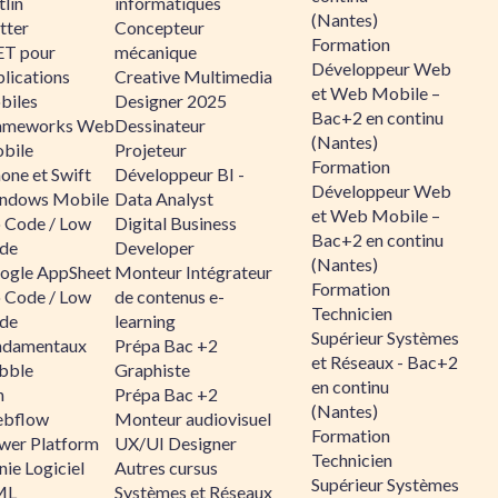
lin
informatiques
(Nantes)
tter
Concepteur
Formation
ET pour
mécanique
Développeur Web
lications
Creative Multimedia
et Web Mobile –
biles
Designer 2025
Bac+2 en continu
ameworks Web
Dessinateur
(Nantes)
bile
Projeteur
Formation
one et Swift
Développeur BI -
Développeur Web
ndows Mobile
Data Analyst
et Web Mobile –
 Code / Low
Digital Business
Bac+2 en continu
de
Developer
(Nantes)
ogle AppSheet
Monteur Intégrateur
Formation
 Code / Low
de contenus e-
Technicien
de
learning
Supérieur Systèmes
ndamentaux
Prépa Bac +2
et Réseaux - Bac+2
bble
Graphiste
en continu
n
Prépa Bac +2
(Nantes)
bflow
Monteur audiovisuel
Formation
wer Platform
UX/UI Designer
Technicien
ie Logiciel
Autres cursus
Supérieur Systèmes
ML
Systèmes et Réseaux