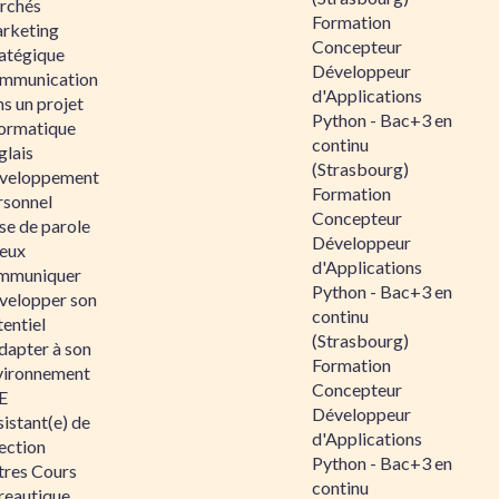
rchés
Formation
rketing
Concepteur
ratégique
Développeur
mmunication
d'Applications
s un projet
Python - Bac+3 en
formatique
continu
glais
(Strasbourg)
veloppement
Formation
rsonnel
Concepteur
se de parole
Développeur
eux
d'Applications
mmuniquer
Python - Bac+3 en
velopper son
continu
entiel
(Strasbourg)
dapter à son
Formation
vironnement
Concepteur
E
Développeur
istant(e) de
d'Applications
ection
Python - Bac+3 en
tres Cours
continu
reautique