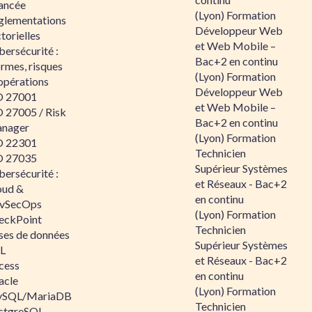
ancée
(Lyon) Formation
glementations
Développeur Web
torielles
et Web Mobile –
ersécurité :
Bac+2 en continu
rmes, risques
(Lyon) Formation
opérations
Développeur Web
O 27001
et Web Mobile –
O 27005 / Risk
Bac+2 en continu
nager
(Lyon) Formation
O 22301
Technicien
O 27035
Supérieur Systèmes
ersécurité :
et Réseaux - Bac+2
oud &
en continu
vSecOps
(Lyon) Formation
eckPoint
Technicien
ses de données
Supérieur Systèmes
L
et Réseaux - Bac+2
cess
en continu
acle
(Lyon) Formation
SQL/MariaDB
Technicien
stgreSQL