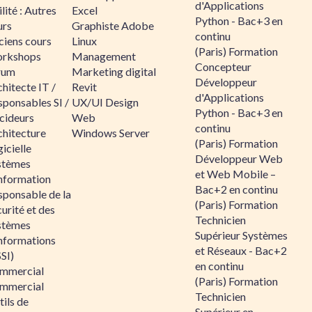
d'Applications
lité : Autres
Excel
Python - Bac+3 en
urs
Graphiste Adobe
continu
ciens cours
Linux
(Paris) Formation
rkshops
Management
Concepteur
rum
Marketing digital
Développeur
hitecte IT /
Revit
d'Applications
sponsables SI /
UX/UI Design
Python - Bac+3 en
cideurs
Web
continu
chitecture
Windows Server
(Paris) Formation
icielle
Développeur Web
stèmes
et Web Mobile –
information
Bac+2 en continu
sponsable de la
(Paris) Formation
urité et des
Technicien
stèmes
Supérieur Systèmes
informations
et Réseaux - Bac+2
SI)
en continu
mmercial
(Paris) Formation
mmercial
Technicien
ils de
Supérieur en