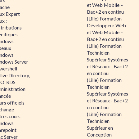
urs
et Web Mobile –
ache
Bac+2 en continu
nux Expert
(Lille) Formation
ux :
Développeur Web
tributions
et Web Mobile –
écifiques
Bac+2 en continu
ndows
(Lille) Formation
seaux
Technicien
ndows
Supérieur Systèmes
ndows Server
et Réseaux - Bac+2
wershell
en continu
ive Directory,
(Lille) Formation
O, RDS
Technicien
ministration
Supérieur Systèmes
ancée
et Réseaux - Bac+2
rs officiels
en continu
change
(Lille) Formation
tres cours
Technicien
ndows
Supérieur en
arepoint
Conception
nc Server