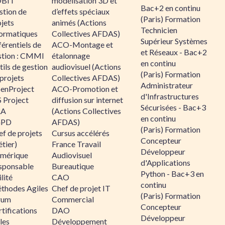
BIT
modélisation 3D et
Bac+2 en continu
stion de
d’effets spéciaux
(Paris) Formation
jets
animés (Actions
Technicien
formatiques
Collectives AFDAS)
Supérieur Systèmes
érentiels de
ACO-Montage et
et Réseaux - Bac+2
stion : CMMI
étalonnage
en continu
ils de gestion
audiovisuel (Actions
(Paris) Formation
projets
Collectives AFDAS)
Administrateur
enProject
ACO-Promotion et
d'Infrastructures
 Project
diffusion sur internet
Sécurisées - Bac+3
RA
(Actions Collectives
en continu
GPD
AFDAS)
(Paris) Formation
f de projets
Cursus accélérés
Concepteur
tier)
France Travail
Développeur
mérique
Audiovisuel
d'Applications
sponsable
Bureautique
Python - Bac+3 en
lité
CAO
continu
thodes Agiles
Chef de projet IT
(Paris) Formation
rum
Commercial
Concepteur
tifications
DAO
Développeur
les
Développement