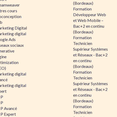
(Bordeaux)
eamweaver
Formation
tres cours
Développeur Web
oconception
et Web Mobile –
b
Bac+2 en continu
rketing Digital
(Bordeaux)
rketing digital
Formation
ogle Ads
Technicien
seaux sociaux
Supérieur Systèmes
nerative
et Réseaux - Bac+2
gine
en continu
timization
(Bordeaux)
EO)
Formation
rketing digital
Technicien
ancé
Supérieur Systèmes
rketing digital
et Réseaux - Bac+2
pert
en continu
HP
(Bordeaux)
HP
Formation
P Avancé
Technicien
P Expert