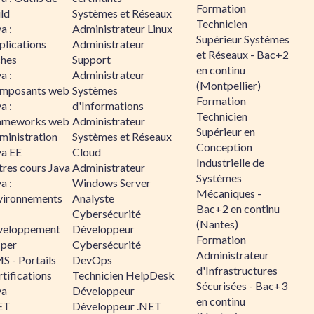
Formation
ld
Systèmes et Réseaux
Technicien
a :
Administrateur Linux
Supérieur Systèmes
plications
Administrateur
et Réseaux - Bac+2
ches
Support
en continu
a :
Administrateur
(Montpellier)
mposants web
Systèmes
Formation
a :
d'Informations
Technicien
ameworks web
Administrateur
Supérieur en
ministration
Systèmes et Réseaux
Conception
va EE
Cloud
Industrielle de
tres cours Java
Administrateur
Systèmes
a :
Windows Server
Mécaniques -
vironnements
Analyste
Bac+2 en continu
Cybersécurité
(Nantes)
veloppement
Développeur
Formation
sper
Cybersécurité
Administrateur
S - Portails
DevOps
d'Infrastructures
tifications
Technicien HelpDesk
Sécurisées - Bac+3
va
Développeur
en continu
ET
Développeur .NET