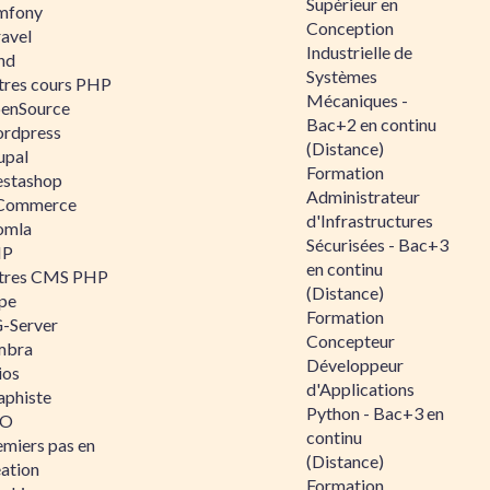
Supérieur en
mfony
Conception
ravel
Industrielle de
nd
Systèmes
tres cours PHP
Mécaniques -
enSource
Bac+2 en continu
rdpress
(Distance)
upal
Formation
estashop
Administrateur
Commerce
d'Infrastructures
omla
Sécurisées - Bac+3
IP
en continu
tres CMS PHP
(Distance)
pe
Formation
-Server
Concepteur
mbra
Développeur
ios
d'Applications
aphiste
Python - Bac+3 en
AO
continu
emiers pas en
(Distance)
éation
Formation