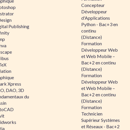
aphique
Concepteur
otoshop
Développeur
ustrator
d'Applications
Design
Python - Bac+3 en
ital Publishing
continu
inity
(Distance)
mp
Formation
nva
Développeur Web
kscape
et Web Mobile –
ribus
Bac+2 en continu
TeX
(Distance)
éation
Formation
aphique
Développeur Web
ark Xpress
et Web Mobile –
O, DAO, 3D
Bac+2 en continu
ndamentaux du
(Distance)
ssin
Formation
toCAD
Technicien
vit
Supérieur Systèmes
lidworks
et Réseaux - Bac+2
tia