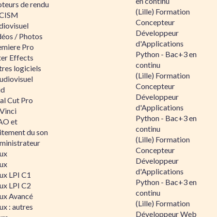
en continu
teurs de rendu
(Lille) Formation
CISM
Concepteur
diovisuel
Développeur
déos / Photos
d'Applications
emiere Pro
Python - Bac+3 en
er Effects
continu
res logiciels
(Lille) Formation
udiovisuel
Concepteur
id
Développeur
al Cut Pro
d'Applications
Vinci
Python - Bac+3 en
O et
continu
aitement du son
(Lille) Formation
ministrateur
Concepteur
nux
Développeur
nux
d'Applications
nux LPI C1
Python - Bac+3 en
nux LPI C2
continu
nux Avancé
(Lille) Formation
ux : autres
Développeur Web