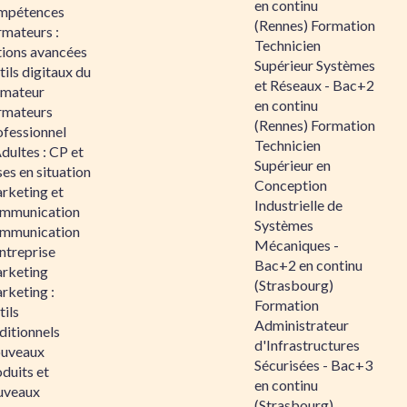
en continu
mpétences
(Rennes) Formation
rmateurs :
Technicien
tions avancées
Supérieur Systèmes
ils digitaux du
et Réseaux - Bac+2
rmateur
en continu
rmateurs
(Rennes) Formation
ofessionnel
Technicien
dultes : CP et
Supérieur en
es en situation
Conception
rketing et
Industrielle de
mmunication
Systèmes
mmunication
Mécaniques -
ntreprise
Bac+2 en continu
rketing
(Strasbourg)
rketing :
Formation
ils
Administrateur
ditionnels
d'Infrastructures
uveaux
Sécurisées - Bac+3
duits et
en continu
uveaux
(Strasbourg)