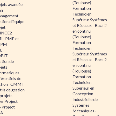
(Toulouse)
ojets avancée
Formation
an
Technicien
nagement
Supérieur Systèmes
stion d'équipe
et Réseaux - Bac+2
jet
en continu
INCE2
(Toulouse)
I : PMP et
Formation
APM
Technicien
IL
Supérieur Systèmes
BIT
et Réseaux - Bac+2
stion de
en continu
jets
(Toulouse)
formatiques
Formation
érentiels de
Technicien
stion : CMMI
Supérieur en
ils de gestion
Conception
projets
Industrielle de
enProject
Systèmes
 Project
Mécaniques -
RA