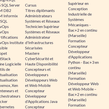
Supérieur en
 SQL Server
Cursus
Conception
M DB2
Titres diplômants
Industrielle de
M Informix
Administrateurs
Systèmes
SQL
Systèmes et Réseaux
Mécaniques -
vOps
Technicien Supérieur
Bac+2 en continu
vOps
Systèmes et Réseaux
(Marseille)
tifications
Administrateur
Formation
vOps Institute
d'Infrastructures
Concepteur
sible
Sécurisées
Développeur
ppet
Mastere
d'Applications
ltStack
CyberSécurité et
Python - Bac+3 en
ne Logicielle
Haute Disponibilité
continu
ils de
Concepteurs et
(Marseille)
tualisation
Développeurs
Formation
tualisation
Développeurs Web
Développeur Web
oxmox, Xen
et Web Mobile
et Web Mobile –
nteneurs et
Concepteur
Bac+2 en continu
chestrateurs
Développeur
(Marseille)
cker
d'Applications Java
Formation
bernetes
Concepteur