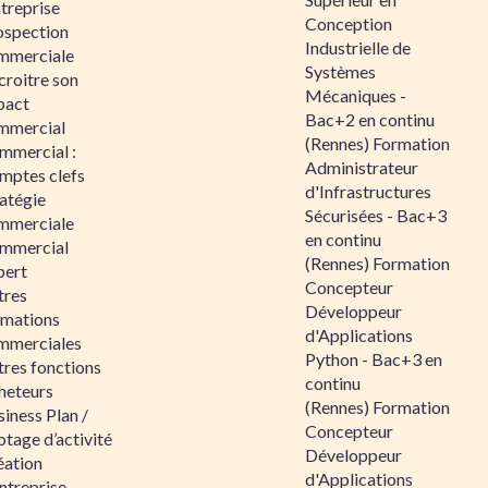
ntreprise
Conception
ospection
Industrielle de
mmerciale
Systèmes
croitre son
Mécaniques -
pact
Bac+2 en continu
mmercial
(Rennes) Formation
mmercial :
Administrateur
mptes clefs
d'Infrastructures
atégie
Sécurisées - Bac+3
mmerciale
en continu
mmercial
(Rennes) Formation
pert
Concepteur
tres
Développeur
rmations
d'Applications
mmerciales
Python - Bac+3 en
tres fonctions
continu
heteurs
(Rennes) Formation
iness Plan /
Concepteur
otage d’activité
Développeur
éation
d'Applications
ntreprise