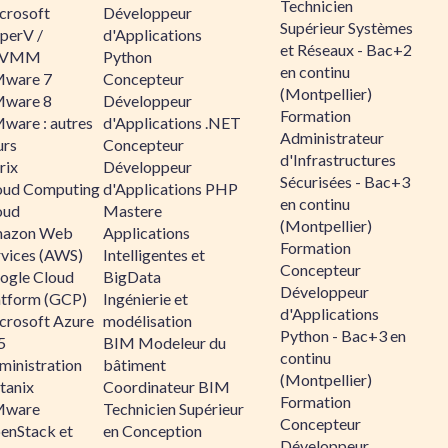
Technicien
crosoft
Développeur
Supérieur Systèmes
perV /
d'Applications
et Réseaux - Bac+2
CVMM
Python
en continu
ware 7
Concepteur
(Montpellier)
ware 8
Développeur
Formation
ware : autres
d'Applications .NET
Administrateur
urs
Concepteur
d'Infrastructures
rix
Développeur
Sécurisées - Bac+3
oud Computing
d'Applications PHP
en continu
oud
Mastere
(Montpellier)
azon Web
Applications
Formation
rvices (AWS)
Intelligentes et
Concepteur
ogle Cloud
BigData
Développeur
atform (GCP)
Ingénierie et
d'Applications
crosoft Azure
modélisation
Python - Bac+3 en
5
BIM Modeleur du
continu
ministration
bâtiment
(Montpellier)
tanix
Coordinateur BIM
Formation
ware
Technicien Supérieur
Concepteur
enStack et
en Conception
Développeur