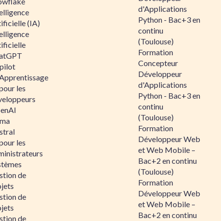
owflake
d'Applications
elligence
Python - Bac+3 en
ificielle (IA)
continu
elligence
(Toulouse)
ificielle
Formation
atGPT
Concepteur
pilot
Développeur
 Apprentissage
d'Applications
pour les
Python - Bac+3 en
veloppeurs
continu
enAI
(Toulouse)
ama
Formation
stral
Développeur Web
pour les
et Web Mobile –
ministrateurs
Bac+2 en continu
stèmes
(Toulouse)
stion de
Formation
jets
Développeur Web
stion de
et Web Mobile –
jets
Bac+2 en continu
stion de