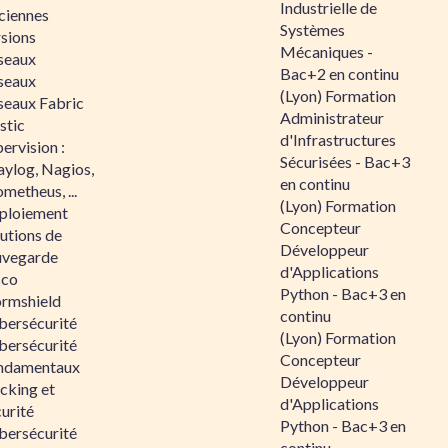
Industrielle de
ciennes
Systèmes
rsions
Mécaniques -
seaux
Bac+2 en continu
seaux
(Lyon) Formation
seaux Fabric
Administrateur
stic
d'Infrastructures
ervision :
Sécurisées - Bac+3
aylog, Nagios,
en continu
metheus, ...
(Lyon) Formation
ploiement
Concepteur
utions de
Développeur
uvegarde
d'Applications
sco
Python - Bac+3 en
ormshield
continu
bersécurité
(Lyon) Formation
bersécurité
Concepteur
ndamentaux
Développeur
cking et
d'Applications
urité
Python - Bac+3 en
bersécurité
continu