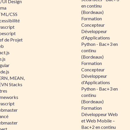
/UI Design
en continu
gma
(Bordeaux)
ML/CSS
Formation
essibilité
Concepteur
vascript
Développeur
pescript
d'Applications
ef de Projet
Python - Bac+3 en
eb
continu
ct.js
(Bordeaux)
.js
Formation
gular
Concepteur
de.js
Développeur
RN, MEAN,
d'Applications
VN Stacks
Python - Bac+3 en
tres
continu
ameworks
(Bordeaux)
vascript
Formation
bmaster
Développeur Web
ancé
et Web Mobile –
bmaster
Bac+2 en continu
pert