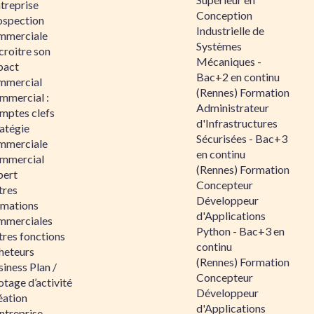
ntreprise
Conception
ospection
Industrielle de
mmerciale
Systèmes
croitre son
Mécaniques -
pact
Bac+2 en continu
mmercial
(Rennes) Formation
mmercial :
Administrateur
mptes clefs
d'Infrastructures
atégie
Sécurisées - Bac+3
mmerciale
en continu
mmercial
(Rennes) Formation
pert
Concepteur
tres
Développeur
rmations
d'Applications
mmerciales
Python - Bac+3 en
tres fonctions
continu
heteurs
(Rennes) Formation
iness Plan /
Concepteur
otage d’activité
Développeur
éation
d'Applications
ntreprise