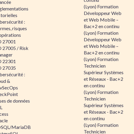
ancée
(Lyon) Formation
glementations
Développeur Web
torielles
et Web Mobile –
ersécurité :
Bac+2 en continu
rmes, risques
(Lyon) Formation
opérations
Développeur Web
O 27001
et Web Mobile –
O 27005 / Risk
Bac+2 en continu
nager
(Lyon) Formation
O 22301
Technicien
O 27035
Supérieur Systèmes
ersécurité :
et Réseaux - Bac+2
oud &
en continu
vSecOps
(Lyon) Formation
eckPoint
Technicien
ses de données
Supérieur Systèmes
L
et Réseaux - Bac+2
cess
en continu
acle
(Lyon) Formation
SQL/MariaDB
Technicien
stgreSQL