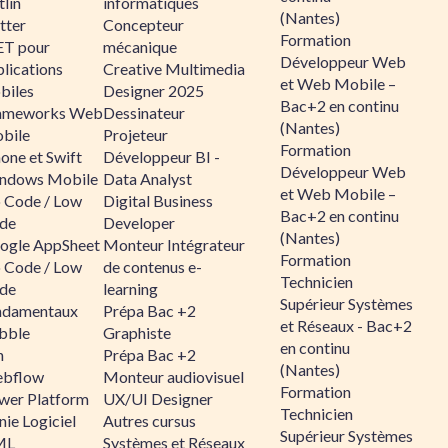
lin
informatiques
(Nantes)
tter
Concepteur
Formation
ET pour
mécanique
Développeur Web
lications
Creative Multimedia
et Web Mobile –
biles
Designer 2025
Bac+2 en continu
ameworks Web
Dessinateur
(Nantes)
bile
Projeteur
Formation
one et Swift
Développeur BI -
Développeur Web
ndows Mobile
Data Analyst
et Web Mobile –
 Code / Low
Digital Business
Bac+2 en continu
de
Developer
(Nantes)
ogle AppSheet
Monteur Intégrateur
Formation
 Code / Low
de contenus e-
Technicien
de
learning
Supérieur Systèmes
ndamentaux
Prépa Bac +2
et Réseaux - Bac+2
bble
Graphiste
en continu
n
Prépa Bac +2
(Nantes)
bflow
Monteur audiovisuel
Formation
wer Platform
UX/UI Designer
Technicien
ie Logiciel
Autres cursus
Supérieur Systèmes
ML
Systèmes et Réseaux