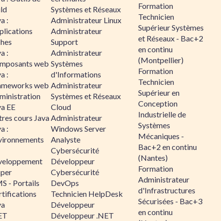
Formation
ld
Systèmes et Réseaux
Technicien
a :
Administrateur Linux
Supérieur Systèmes
plications
Administrateur
et Réseaux - Bac+2
ches
Support
en continu
a :
Administrateur
(Montpellier)
mposants web
Systèmes
Formation
a :
d'Informations
Technicien
ameworks web
Administrateur
Supérieur en
ministration
Systèmes et Réseaux
Conception
va EE
Cloud
Industrielle de
tres cours Java
Administrateur
Systèmes
a :
Windows Server
Mécaniques -
vironnements
Analyste
Bac+2 en continu
Cybersécurité
(Nantes)
veloppement
Développeur
Formation
sper
Cybersécurité
Administrateur
S - Portails
DevOps
d'Infrastructures
tifications
Technicien HelpDesk
Sécurisées - Bac+3
va
Développeur
en continu
ET
Développeur .NET