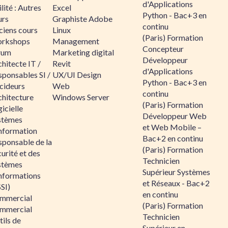
d'Applications
lité : Autres
Excel
Python - Bac+3 en
urs
Graphiste Adobe
continu
ciens cours
Linux
(Paris) Formation
rkshops
Management
Concepteur
rum
Marketing digital
Développeur
hitecte IT /
Revit
d'Applications
sponsables SI /
UX/UI Design
Python - Bac+3 en
cideurs
Web
continu
chitecture
Windows Server
(Paris) Formation
icielle
Développeur Web
stèmes
et Web Mobile –
information
Bac+2 en continu
sponsable de la
(Paris) Formation
urité et des
Technicien
stèmes
Supérieur Systèmes
informations
et Réseaux - Bac+2
SI)
en continu
mmercial
(Paris) Formation
mmercial
Technicien
ils de
Supérieur en