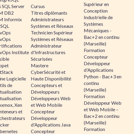
Supérieur en
 SQL Server
Cursus
Conception
M DB2
Titres diplômants
Industrielle de
M Informix
Administrateurs
Systèmes
SQL
Systèmes et Réseaux
Mécaniques -
vOps
Technicien Supérieur
Bac+2 en continu
vOps
Systèmes et Réseaux
(Marseille)
tifications
Administrateur
Formation
vOps Institute
d'Infrastructures
Concepteur
sible
Sécurisées
Développeur
ppet
Mastere
d'Applications
ltStack
CyberSécurité et
Python - Bac+3 en
ne Logicielle
Haute Disponibilité
continu
ils de
Concepteurs et
(Marseille)
tualisation
Développeurs
Formation
tualisation
Développeurs Web
Développeur Web
oxmox, Xen
et Web Mobile
et Web Mobile –
nteneurs et
Concepteur
Bac+2 en continu
chestrateurs
Développeur
(Marseille)
cker
d'Applications Java
Formation
bernetes
Concepteur