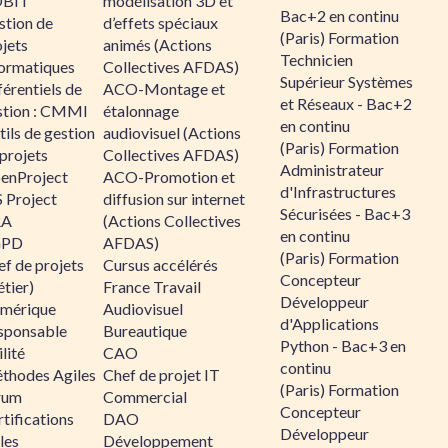
BIT
modélisation 3D et
Bac+2 en continu
stion de
d’effets spéciaux
(Paris) Formation
jets
animés (Actions
Technicien
formatiques
Collectives AFDAS)
Supérieur Systèmes
érentiels de
ACO-Montage et
et Réseaux - Bac+2
stion : CMMI
étalonnage
en continu
ils de gestion
audiovisuel (Actions
(Paris) Formation
projets
Collectives AFDAS)
Administrateur
enProject
ACO-Promotion et
d'Infrastructures
 Project
diffusion sur internet
Sécurisées - Bac+3
RA
(Actions Collectives
en continu
GPD
AFDAS)
(Paris) Formation
f de projets
Cursus accélérés
Concepteur
tier)
France Travail
Développeur
mérique
Audiovisuel
d'Applications
sponsable
Bureautique
Python - Bac+3 en
lité
CAO
continu
thodes Agiles
Chef de projet IT
(Paris) Formation
rum
Commercial
Concepteur
tifications
DAO
Développeur
les
Développement