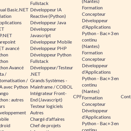
(Nantes)
Fullstack
Formation
sual Basic.NET
Développeur IA
Concepteur
éation
Reactive (Python)
Développeur
pplications
Développeur Java
d'Applications
ET
Développeur
Python - Bac+3 en
P.NET
Javascript
continu
arepoint
Développeur Mobile
(Nantes)
ET avancé
Développeur PHP
Formation
thon
Développeur Python
Concepteur
thon
Fullstack
Développeur
thon Avancé
Développeur/Testeur
d'Applications
ta /
.NET
Python - Bac+3 en
tomatisation /
Grands Systèmes -
continu
A avec Python
Mainframe / COBOL
(Nantes)
ango
Intégrateur Front-
CPF
Cont
Formation
hon : autres
End (Javascript)
Concepteur
urs
Testeur logiciels
Développeur
veloppement
Autres
d'Applications
bile
Chargé d'affaires
Python - Bac+3 en
droid
Chef de projets
continu