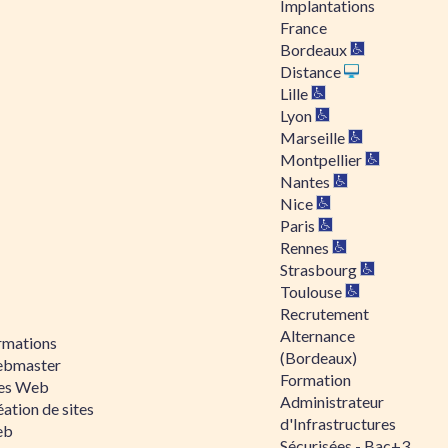
Implantations
France
Bordeaux
Distance
Lille
Lyon
Marseille
Montpellier
Nantes
Nice
Paris
Rennes
Strasbourg
Toulouse
Recrutement
Alternance
rmations
(Bordeaux)
bmaster
Formation
tes Web
Administrateur
ation de sites
d'Infrastructures
eb
Sécurisées - Bac+3