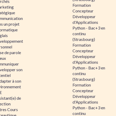
rchés
Formation
rketing
Concepteur
ratégique
Développeur
mmunication
d'Applications
s un projet
Python - Bac+3 en
formatique
continu
glais
(Strasbourg)
veloppement
Formation
rsonnel
Concepteur
se de parole
Développeur
eux
d'Applications
mmuniquer
Python - Bac+3 en
velopper son
continu
entiel
(Strasbourg)
dapter à son
Formation
vironnement
Concepteur
E
Développeur
istant(e) de
d'Applications
ection
Python - Bac+3 en
tres Cours
continu
reautique