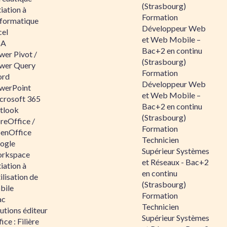
(Strasbourg)
tiation à
Formation
nformatique
Développeur Web
cel
et Web Mobile –
BA
Bac+2 en continu
wer Pivot /
(Strasbourg)
wer Query
Formation
rd
Développeur Web
werPoint
et Web Mobile –
crosoft 365
Bac+2 en continu
tlook
(Strasbourg)
reOffice /
Formation
enOffice
Technicien
ogle
Supérieur Systèmes
rkspace
et Réseaux - Bac+2
tiation à
en continu
tilisation de
(Strasbourg)
bile
Formation
ac
Technicien
utions éditeur
Supérieur Systèmes
ice : Filière