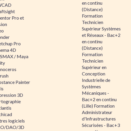
en continu
WCAD
(Distance)
aftsight
Formation
entor Pro et
Technicien
sion
Supérieur Systèmes
eo
et Réseaux - Bac+2
ender
en continu
etchup Pro
(Distance)
nema 4D
Formation
SMAX / Maya
Technicien
ity
Supérieur en
inoceros
Conception
rush
Industrielle de
bstance Painter
Systèmes
is
Mécaniques -
pression 3D
Bac+2 en continu
rtographie
(Lille) Formation
lantis
Administrateur
chicad
d'Infrastructures
res logiciels
Sécurisées - Bac+3
O/DAO/3D