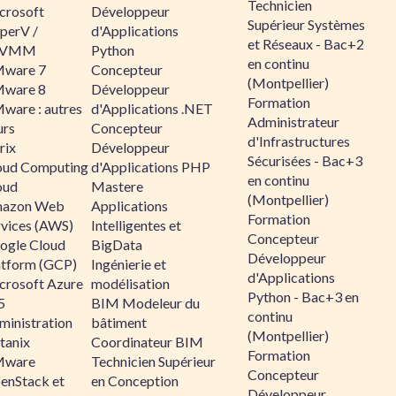
Technicien
crosoft
Développeur
Supérieur Systèmes
perV /
d'Applications
et Réseaux - Bac+2
CVMM
Python
en continu
ware 7
Concepteur
(Montpellier)
ware 8
Développeur
Formation
ware : autres
d'Applications .NET
Administrateur
urs
Concepteur
d'Infrastructures
rix
Développeur
Sécurisées - Bac+3
oud Computing
d'Applications PHP
en continu
oud
Mastere
(Montpellier)
azon Web
Applications
Formation
rvices (AWS)
Intelligentes et
Concepteur
ogle Cloud
BigData
Développeur
atform (GCP)
Ingénierie et
d'Applications
crosoft Azure
modélisation
Python - Bac+3 en
5
BIM Modeleur du
continu
ministration
bâtiment
(Montpellier)
tanix
Coordinateur BIM
Formation
ware
Technicien Supérieur
Concepteur
enStack et
en Conception
Développeur