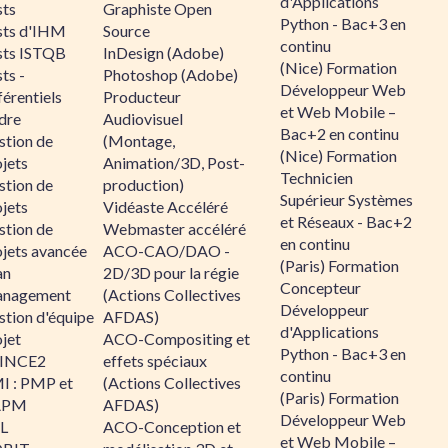
d'Applications
sts
Graphiste Open
Python - Bac+3 en
sts d'IHM
Source
continu
sts ISTQB
InDesign (Adobe)
(Nice) Formation
ts -
Photoshop (Adobe)
Développeur Web
érentiels
Producteur
et Web Mobile –
dre
Audiovisuel
Bac+2 en continu
stion de
(Montage,
(Nice) Formation
jets
Animation/3D, Post-
Technicien
stion de
production)
Supérieur Systèmes
jets
Vidéaste Accéléré
et Réseaux - Bac+2
stion de
Webmaster accéléré
en continu
ojets avancée
ACO-CAO/DAO -
(Paris) Formation
an
2D/3D pour la régie
Concepteur
nagement
(Actions Collectives
Développeur
stion d'équipe
AFDAS)
d'Applications
jet
ACO-Compositing et
Python - Bac+3 en
INCE2
effets spéciaux
continu
I : PMP et
(Actions Collectives
(Paris) Formation
APM
AFDAS)
Développeur Web
IL
ACO-Conception et
et Web Mobile –