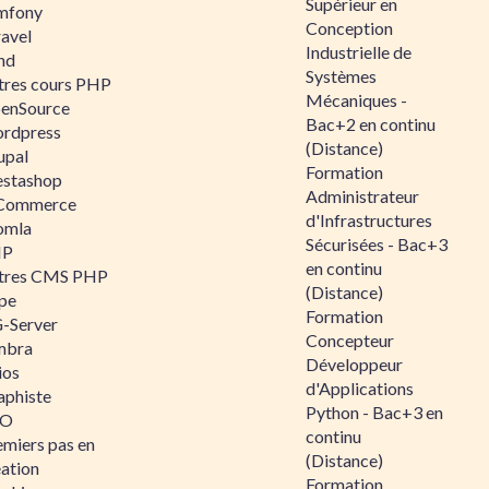
Supérieur en
mfony
Conception
ravel
Industrielle de
nd
Systèmes
tres cours PHP
Mécaniques -
enSource
Bac+2 en continu
rdpress
(Distance)
upal
Formation
estashop
Administrateur
Commerce
d'Infrastructures
omla
Sécurisées - Bac+3
IP
en continu
tres CMS PHP
(Distance)
pe
Formation
-Server
Concepteur
mbra
Développeur
ios
d'Applications
aphiste
Python - Bac+3 en
AO
continu
emiers pas en
(Distance)
éation
Formation