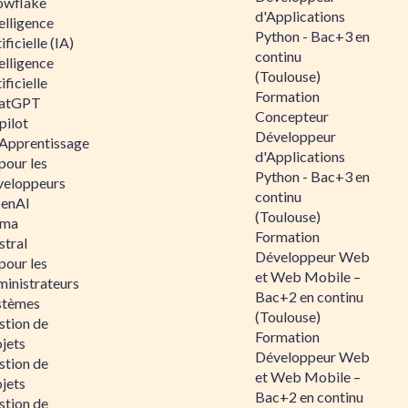
owflake
d'Applications
elligence
Python - Bac+3 en
ificielle (IA)
continu
elligence
(Toulouse)
ificielle
Formation
atGPT
Concepteur
pilot
Développeur
 Apprentissage
d'Applications
pour les
Python - Bac+3 en
veloppeurs
continu
enAI
(Toulouse)
ama
Formation
stral
Développeur Web
pour les
et Web Mobile –
ministrateurs
Bac+2 en continu
stèmes
(Toulouse)
stion de
Formation
jets
Développeur Web
stion de
et Web Mobile –
jets
Bac+2 en continu
stion de