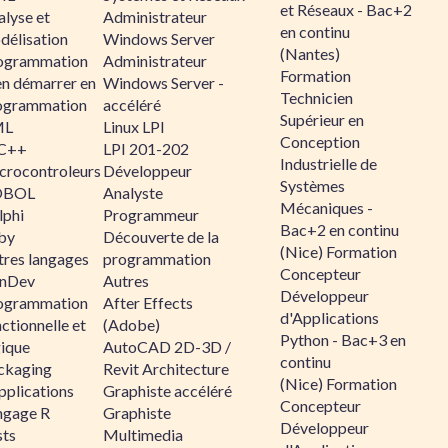
et Réseaux - Bac+2
alyse et
Administrateur
en continu
délisation
Windows Server
(Nantes)
ogrammation
Administrateur
Formation
en démarrer en
Windows Server -
Technicien
ogrammation
accéléré
Supérieur en
ML
Linux LPI
Conception
C++
LPI 201-202
Industrielle de
crocontroleurs
Développeur
Systèmes
OBOL
Analyste
Mécaniques -
lphi
Programmeur
Bac+2 en continu
by
Découverte de la
(Nice) Formation
tres langages
programmation
Concepteur
nDev
Autres
Développeur
ogrammation
After Effects
d'Applications
ctionnelle et
(Adobe)
Python - Bac+3 en
gique
AutoCAD 2D-3D /
continu
ckaging
Revit Architecture
(Nice) Formation
pplications
Graphiste accéléré
Concepteur
ngage R
Graphiste
Développeur
sts
Multimedia