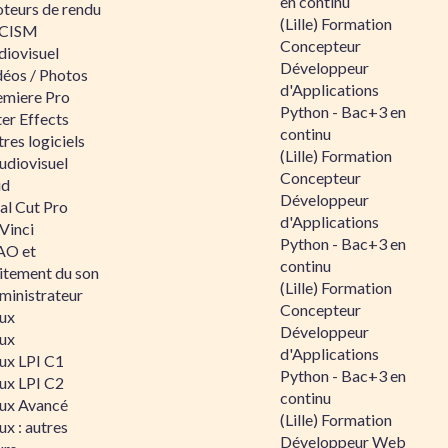
en continu
teurs de rendu
(Lille) Formation
CISM
Concepteur
diovisuel
Développeur
déos / Photos
d'Applications
emiere Pro
Python - Bac+3 en
er Effects
continu
res logiciels
(Lille) Formation
udiovisuel
Concepteur
id
Développeur
al Cut Pro
d'Applications
Vinci
Python - Bac+3 en
O et
continu
aitement du son
(Lille) Formation
ministrateur
Concepteur
nux
Développeur
nux
d'Applications
nux LPI C1
Python - Bac+3 en
nux LPI C2
continu
nux Avancé
(Lille) Formation
ux : autres
Développeur Web