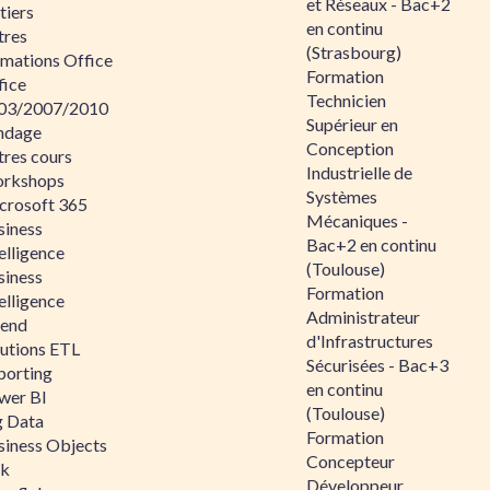
et Réseaux - Bac+2
tiers
en continu
tres
(Strasbourg)
rmations Office
Formation
fice
Technicien
03/2007/2010
Supérieur en
ndage
Conception
tres cours
Industrielle de
rkshops
Systèmes
crosoft 365
Mécaniques -
siness
Bac+2 en continu
elligence
(Toulouse)
siness
Formation
elligence
Administrateur
lend
d'Infrastructures
lutions ETL
Sécurisées - Bac+3
porting
en continu
wer BI
(Toulouse)
g Data
Formation
siness Objects
Concepteur
ik
Développeur