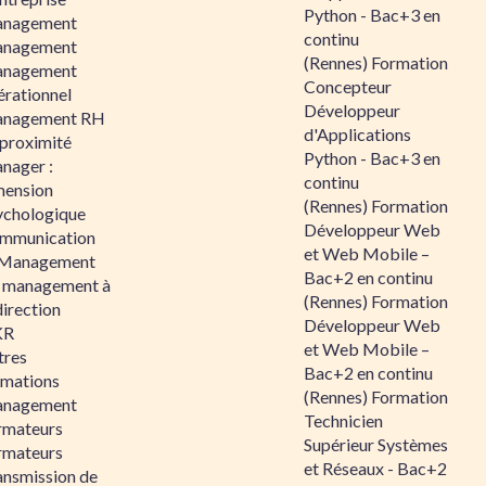
Python - Bac+3 en
nagement
continu
nagement
(Rennes) Formation
nagement
Concepteur
érationnel
Développeur
nagement RH
d'Applications
 proximité
Python - Bac+3 en
nager :
continu
mension
(Rennes) Formation
ychologique
Développeur Web
mmunication
et Web Mobile –
 Management
Bac+2 en continu
 management à
(Rennes) Formation
direction
Développeur Web
KR
et Web Mobile –
tres
Bac+2 en continu
rmations
(Rennes) Formation
nagement
Technicien
rmateurs
Supérieur Systèmes
rmateurs
et Réseaux - Bac+2
ansmission de