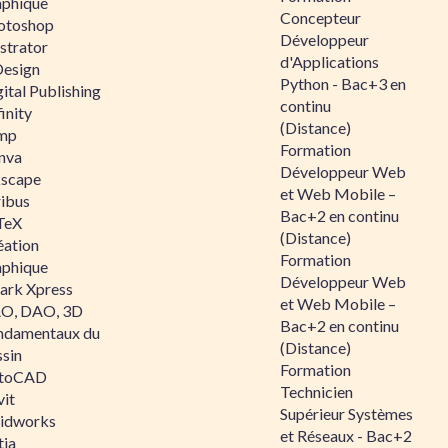
aphique
Concepteur
otoshop
Développeur
ustrator
d'Applications
Design
Python - Bac+3 en
ital Publishing
continu
inity
(Distance)
mp
Formation
nva
Développeur Web
kscape
et Web Mobile –
ribus
Bac+2 en continu
TeX
(Distance)
éation
Formation
aphique
Développeur Web
ark Xpress
et Web Mobile –
O, DAO, 3D
Bac+2 en continu
ndamentaux du
(Distance)
ssin
Formation
toCAD
Technicien
vit
Supérieur Systèmes
lidworks
et Réseaux - Bac+2
tia