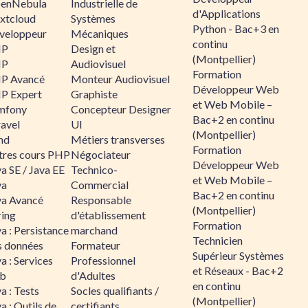
enNebula
Industrielle de
d'Applications
xtcloud
Systèmes
Python - Bac+3 en
veloppeur
Mécaniques
continu
HP
Design et
(Montpellier)
HP
Audiovisuel
Formation
P Avancé
Monteur Audiovisuel
Développeur Web
P Expert
Graphiste
et Web Mobile –
mfony
Concepteur Designer
Bac+2 en continu
ravel
UI
(Montpellier)
nd
Métiers transverses
Formation
tres cours PHP
Négociateur
Développeur Web
a SE / Java EE
Technico-
et Web Mobile –
va
Commercial
Bac+2 en continu
va Avancé
Responsable
(Montpellier)
ring
d'établissement
Formation
a : Persistance
marchand
Technicien
s données
Formateur
Supérieur Systèmes
a : Services
Professionnel
et Réseaux - Bac+2
b
d'Adultes
en continu
a : Tests
Socles qualifiants /
(Montpellier)
a : Outils de
certifiants