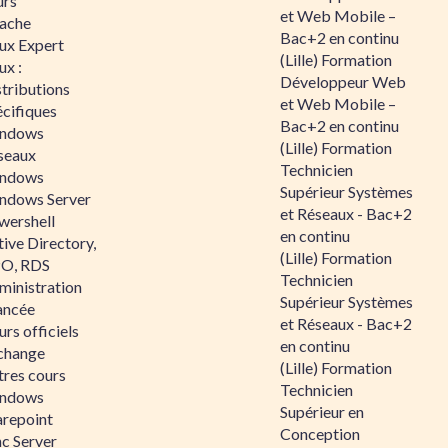
urs
et Web Mobile –
ache
Bac+2 en continu
nux Expert
(Lille) Formation
ux :
Développeur Web
tributions
et Web Mobile –
écifiques
Bac+2 en continu
ndows
(Lille) Formation
seaux
Technicien
ndows
Supérieur Systèmes
ndows Server
et Réseaux - Bac+2
wershell
en continu
ive Directory,
(Lille) Formation
O, RDS
Technicien
ministration
Supérieur Systèmes
ancée
et Réseaux - Bac+2
rs officiels
en continu
change
(Lille) Formation
tres cours
Technicien
ndows
Supérieur en
arepoint
Conception
nc Server