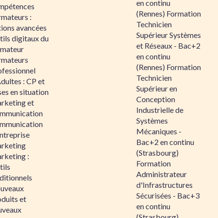
en continu
mpétences
(Rennes) Formation
rmateurs :
Technicien
tions avancées
Supérieur Systèmes
ils digitaux du
et Réseaux - Bac+2
rmateur
en continu
rmateurs
(Rennes) Formation
ofessionnel
Technicien
dultes : CP et
Supérieur en
es en situation
Conception
rketing et
Industrielle de
mmunication
Systèmes
mmunication
Mécaniques -
ntreprise
Bac+2 en continu
rketing
(Strasbourg)
rketing :
Formation
ils
Administrateur
ditionnels
d'Infrastructures
uveaux
Sécurisées - Bac+3
duits et
en continu
uveaux
(Strasbourg)