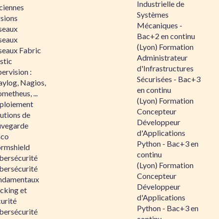
Industrielle de
ciennes
Systèmes
rsions
Mécaniques -
seaux
Bac+2 en continu
seaux
(Lyon) Formation
seaux Fabric
Administrateur
stic
d'Infrastructures
ervision :
Sécurisées - Bac+3
aylog, Nagios,
en continu
metheus, ...
(Lyon) Formation
ploiement
Concepteur
utions de
Développeur
uvegarde
d'Applications
sco
Python - Bac+3 en
ormshield
continu
bersécurité
(Lyon) Formation
bersécurité
Concepteur
ndamentaux
Développeur
cking et
d'Applications
urité
Python - Bac+3 en
bersécurité
continu