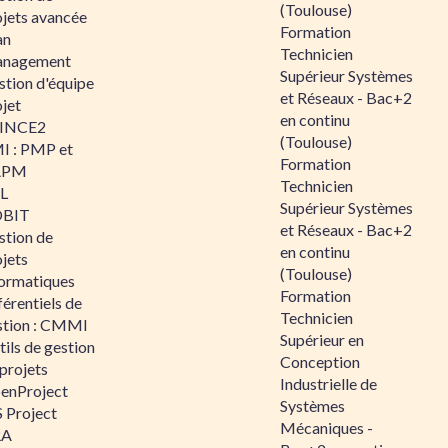
(Toulouse)
ojets avancée
Formation
an
Technicien
nagement
Supérieur Systèmes
stion d'équipe
et Réseaux - Bac+2
jet
en continu
INCE2
(Toulouse)
I : PMP et
Formation
APM
Technicien
IL
Supérieur Systèmes
BIT
et Réseaux - Bac+2
stion de
en continu
jets
(Toulouse)
formatiques
Formation
érentiels de
Technicien
stion : CMMI
Supérieur en
ils de gestion
Conception
projets
Industrielle de
enProject
Systèmes
 Project
Mécaniques -
RA