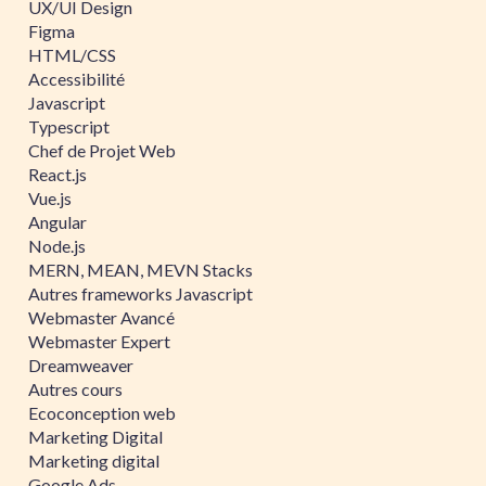
UX/UI Design
Figma
HTML/CSS
Accessibilité
Javascript
Typescript
Chef de Projet Web
React.js
Vue.js
Angular
Node.js
MERN, MEAN, MEVN Stacks
Autres frameworks Javascript
Webmaster Avancé
Webmaster Expert
Dreamweaver
Autres cours
Ecoconception web
Marketing Digital
Marketing digital
Google Ads