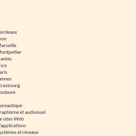
 Bordeaux
Lyon
Marseille
Montpellier
Nantes
Nice
aris
Rennes
Strasbourg
Toulouse
bureautique
raphisme et audivisuel
e sites Web
'applications
ystèmes et réseaux