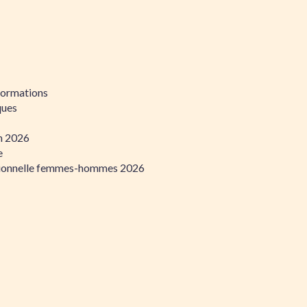
formations
ques
on 2026
e
ssionnelle femmes-hommes 2026