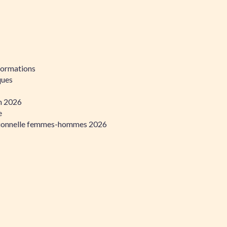
formations
ques
on 2026
e
ssionnelle femmes-hommes 2026