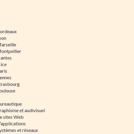
 Bordeaux
Lyon
Marseille
Montpellier
Nantes
Nice
aris
Rennes
Strasbourg
Toulouse
bureautique
raphisme et audivisuel
e sites Web
'applications
ystèmes et réseaux