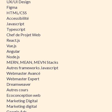
UX/UI Design
Figma
HTML/CSS
Accessibilité
Javascript
Typescript
Chef de Projet Web
React.js
Vue.js
Angular
Node.js
MERN, MEAN, MEVN Stacks
Autres frameworks Javascript
Webmaster Avancé
Webmaster Expert
Dreamweaver
Autres cours
Ecoconception web
Marketing Digital
Marketing digital
Google Ads