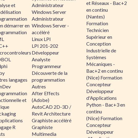
et Réseaux - Bac+2
alyse et
Administrateur
en continu
délisation
Windows Server
(Nantes)
ogrammation
Administrateur
Formation
en démarrer en
Windows Server -
Technicien
ogrammation
accéléré
Supérieur en
ML
Linux LPI
Conception
C++
LPI 201-202
Industrielle de
crocontroleurs
Développeur
Systèmes
OBOL
Analyste
Mécaniques -
lphi
Programmeur
Bac+2 en continu
by
Découverte de la
(Nice) Formation
tres langages
programmation
Concepteur
nDev
Autres
Développeur
ogrammation
After Effects
d'Applications
ctionnelle et
(Adobe)
Python - Bac+3 en
gique
AutoCAD 2D-3D /
continu
ckaging
Revit Architecture
(Nice) Formation
pplications
Graphiste accéléré
Concepteur
ngage R
Graphiste
Développeur
sts
Multimedia