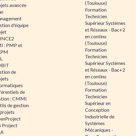
(Toulouse)
ojets avancée
Formation
an
Technicien
nagement
Supérieur Systèmes
stion d'équipe
et Réseaux - Bac+2
jet
en continu
INCE2
(Toulouse)
I : PMP et
Formation
APM
Technicien
IL
Supérieur Systèmes
BIT
et Réseaux - Bac+2
stion de
en continu
jets
(Toulouse)
formatiques
Formation
érentiels de
Technicien
stion : CMMI
Supérieur en
ils de gestion
Conception
projets
Industrielle de
enProject
Systèmes
 Project
Mécaniques -
RA