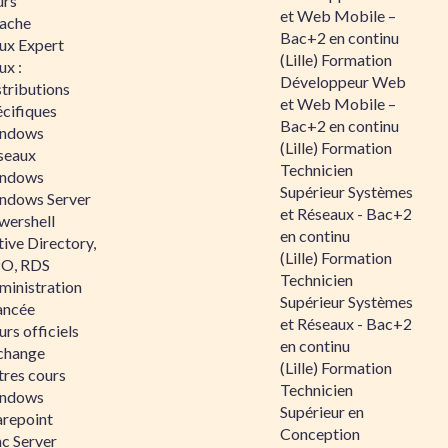
urs
et Web Mobile –
ache
Bac+2 en continu
nux Expert
(Lille) Formation
ux :
Développeur Web
tributions
et Web Mobile –
écifiques
Bac+2 en continu
ndows
(Lille) Formation
seaux
Technicien
ndows
Supérieur Systèmes
ndows Server
et Réseaux - Bac+2
wershell
en continu
ive Directory,
(Lille) Formation
O, RDS
Technicien
ministration
Supérieur Systèmes
ancée
et Réseaux - Bac+2
rs officiels
en continu
change
(Lille) Formation
tres cours
Technicien
ndows
Supérieur en
arepoint
Conception
nc Server