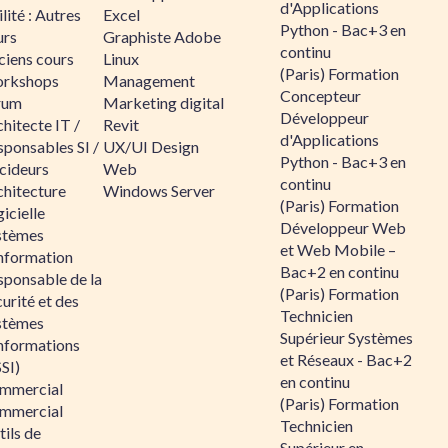
d'Applications
lité : Autres
Excel
Python - Bac+3 en
urs
Graphiste Adobe
continu
ciens cours
Linux
(Paris) Formation
rkshops
Management
Concepteur
rum
Marketing digital
Développeur
hitecte IT /
Revit
d'Applications
sponsables SI /
UX/UI Design
Python - Bac+3 en
cideurs
Web
continu
chitecture
Windows Server
(Paris) Formation
icielle
Développeur Web
stèmes
et Web Mobile –
information
Bac+2 en continu
sponsable de la
(Paris) Formation
urité et des
Technicien
stèmes
Supérieur Systèmes
informations
et Réseaux - Bac+2
SI)
en continu
mmercial
(Paris) Formation
mmercial
Technicien
ils de
Supérieur en