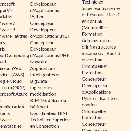
Technicien
crosoft
Développeur
Supérieur Systèmes
perV /
d'Applications
et Réseaux - Bac+2
CVMM
Python
en continu
ware 7
Concepteur
(Montpellier)
ware 8
Développeur
Formation
ware : autres
d'Applications .NET
Administrateur
urs
Concepteur
d'Infrastructures
rix
Développeur
Sécurisées - Bac+3
oud Computing
d'Applications PHP
en continu
oud
Mastere
(Montpellier)
azon Web
Applications
Formation
rvices (AWS)
Intelligentes et
Concepteur
ogle Cloud
BigData
Développeur
atform (GCP)
Ingénierie et
d'Applications
crosoft Azure
modélisation
Python - Bac+3 en
5
BIM Modeleur du
continu
ministration
bâtiment
(Montpellier)
tanix
Coordinateur BIM
Formation
ware
Technicien Supérieur
Concepteur
enStack et
en Conception
Développeur