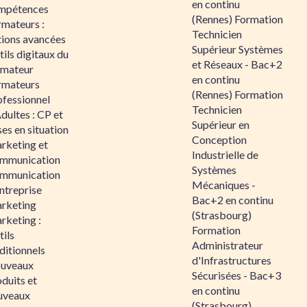
en continu
mpétences
(Rennes) Formation
rmateurs :
Technicien
tions avancées
Supérieur Systèmes
ils digitaux du
et Réseaux - Bac+2
rmateur
en continu
rmateurs
(Rennes) Formation
ofessionnel
Technicien
dultes : CP et
Supérieur en
es en situation
Conception
rketing et
Industrielle de
mmunication
Systèmes
mmunication
Mécaniques -
ntreprise
Bac+2 en continu
rketing
(Strasbourg)
rketing :
Formation
ils
Administrateur
ditionnels
d'Infrastructures
uveaux
Sécurisées - Bac+3
duits et
en continu
uveaux
(Strasbourg)