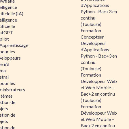
owflake
d'Applications
elligence
Python - Bac+3 en
ificielle (IA)
continu
elligence
(Toulouse)
ificielle
Formation
atGPT
Concepteur
pilot
Développeur
 Apprentissage
d'Applications
pour les
Python - Bac+3 en
veloppeurs
continu
enAI
(Toulouse)
ama
Formation
stral
Développeur Web
pour les
et Web Mobile –
ministrateurs
Bac+2 en continu
stèmes
(Toulouse)
stion de
Formation
jets
Développeur Web
stion de
et Web Mobile –
jets
Bac+2 en continu
stion de