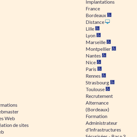
Implantations
France
Bordeaux
Distance
Lille
Lyon
Marseille
Montpellier
Nantes
Nice
Paris
Rennes
Strasbourg
Toulouse
Recrutement
Alternance
rmations
(Bordeaux)
bmaster
Formation
tes Web
Administrateur
ation de sites
d'Infrastructures
eb
Sécurisées - Bac+3