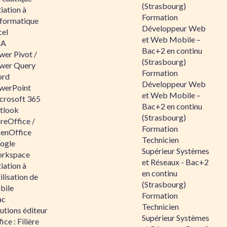
(Strasbourg)
tiation à
Formation
nformatique
Développeur Web
cel
et Web Mobile –
BA
Bac+2 en continu
wer Pivot /
(Strasbourg)
wer Query
Formation
rd
Développeur Web
werPoint
et Web Mobile –
crosoft 365
Bac+2 en continu
tlook
(Strasbourg)
reOffice /
Formation
enOffice
Technicien
ogle
Supérieur Systèmes
rkspace
et Réseaux - Bac+2
tiation à
en continu
tilisation de
(Strasbourg)
bile
Formation
ac
Technicien
utions éditeur
Supérieur Systèmes
ice : Filière