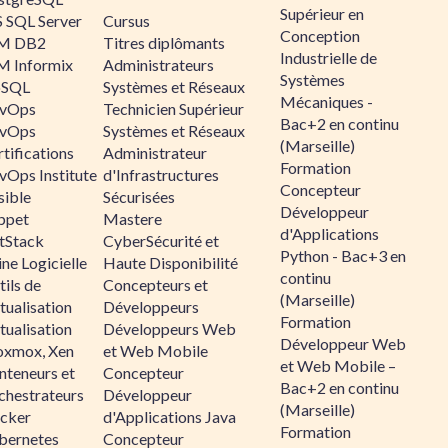
Supérieur en
 SQL Server
Cursus
Conception
M DB2
Titres diplômants
Industrielle de
M Informix
Administrateurs
Systèmes
SQL
Systèmes et Réseaux
Mécaniques -
vOps
Technicien Supérieur
Bac+2 en continu
vOps
Systèmes et Réseaux
(Marseille)
tifications
Administrateur
Formation
vOps Institute
d'Infrastructures
Concepteur
sible
Sécurisées
Développeur
ppet
Mastere
d'Applications
ltStack
CyberSécurité et
Python - Bac+3 en
ne Logicielle
Haute Disponibilité
continu
ils de
Concepteurs et
(Marseille)
tualisation
Développeurs
Formation
tualisation
Développeurs Web
Développeur Web
oxmox, Xen
et Web Mobile
et Web Mobile –
nteneurs et
Concepteur
Bac+2 en continu
chestrateurs
Développeur
(Marseille)
cker
d'Applications Java
Formation
bernetes
Concepteur