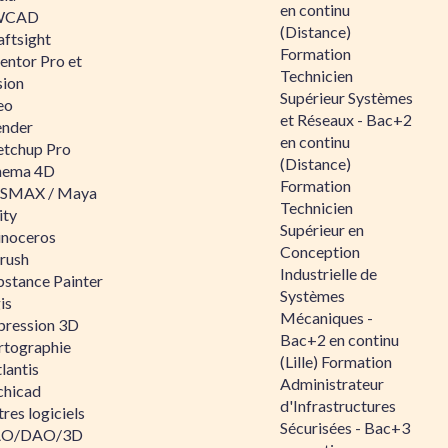
en continu
WCAD
(Distance)
aftsight
Formation
entor Pro et
Technicien
sion
Supérieur Systèmes
eo
et Réseaux - Bac+2
ender
en continu
etchup Pro
(Distance)
nema 4D
Formation
SMAX / Maya
Technicien
ity
Supérieur en
inoceros
Conception
rush
Industrielle de
bstance Painter
Systèmes
is
Mécaniques -
pression 3D
Bac+2 en continu
rtographie
(Lille) Formation
lantis
Administrateur
chicad
d'Infrastructures
res logiciels
Sécurisées - Bac+3
O/DAO/3D