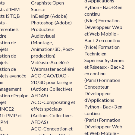
d'Applications
sts
Graphiste Open
Python - Bac+3 en
sts d'IHM
Source
continu
sts ISTQB
InDesign (Adobe)
(Nice) Formation
ts -
Photoshop (Adobe)
Développeur Web
érentiels
Producteur
et Web Mobile –
dre
Audiovisuel
Bac+2 en continu
stion de
(Montage,
(Nice) Formation
jets
Animation/3D, Post-
Technicien
stion de
production)
Supérieur Systèmes
jets
Vidéaste Accéléré
et Réseaux - Bac+2
stion de
Webmaster accéléré
en continu
ojets avancée
ACO-CAO/DAO -
(Paris) Formation
an
2D/3D pour la régie
Concepteur
nagement
(Actions Collectives
Développeur
stion d'équipe
AFDAS)
d'Applications
jet
ACO-Compositing et
Python - Bac+3 en
INCE2
effets spéciaux
continu
I : PMP et
(Actions Collectives
(Paris) Formation
APM
AFDAS)
Développeur Web
IL
ACO-Conception et
et Web Mobile –