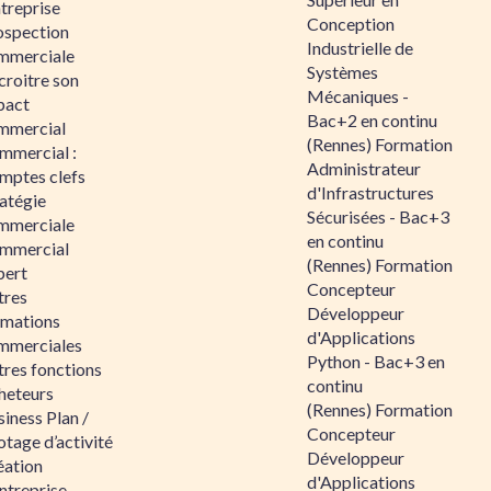
ntreprise
Conception
ospection
Industrielle de
mmerciale
Systèmes
croitre son
Mécaniques -
pact
Bac+2 en continu
mmercial
(Rennes) Formation
mmercial :
Administrateur
mptes clefs
d'Infrastructures
atégie
Sécurisées - Bac+3
mmerciale
en continu
mmercial
(Rennes) Formation
pert
Concepteur
tres
Développeur
rmations
d'Applications
mmerciales
Python - Bac+3 en
tres fonctions
continu
heteurs
(Rennes) Formation
iness Plan /
Concepteur
otage d’activité
Développeur
éation
d'Applications
ntreprise