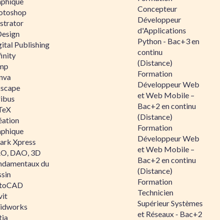
aphique
Concepteur
otoshop
Développeur
ustrator
d'Applications
Design
Python - Bac+3 en
ital Publishing
continu
inity
(Distance)
mp
Formation
nva
Développeur Web
kscape
et Web Mobile –
ribus
Bac+2 en continu
TeX
(Distance)
éation
Formation
aphique
Développeur Web
ark Xpress
et Web Mobile –
O, DAO, 3D
Bac+2 en continu
ndamentaux du
(Distance)
ssin
Formation
toCAD
Technicien
vit
Supérieur Systèmes
lidworks
et Réseaux - Bac+2
tia