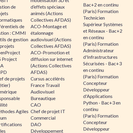
BIT
modélisation 3D et
Bac+2 en continu
stion de
d’effets spéciaux
(Paris) Formation
jets
animés (Actions
Technicien
formatiques
Collectives AFDAS)
Supérieur Systèmes
érentiels de
ACO-Montage et
et Réseaux - Bac+2
stion : CMMI
étalonnage
en continu
ils de gestion
audiovisuel (Actions
(Paris) Formation
projets
Collectives AFDAS)
Administrateur
enProject
ACO-Promotion et
d'Infrastructures
 Project
diffusion sur internet
Sécurisées - Bac+3
RA
(Actions Collectives
en continu
GPD
AFDAS)
(Paris) Formation
f de projets
Cursus accélérés
Concepteur
tier)
France Travail
Développeur
mérique
Audiovisuel
d'Applications
sponsable
Bureautique
Python - Bac+3 en
lité
CAO
continu
thodes Agiles
Chef de projet IT
(Paris) Formation
rum
Commercial
Concepteur
tifications
DAO
Développeur
les
Développement