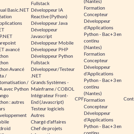
(Nantes)
Fullstack
Formation
sual Basic.NET
Développeur IA
Concepteur
éation
Reactive (Python)
Développeur
pplications
Développeur Java
d'Applications
ET
Développeur
Python - Bac+3 en
P.NET
Javascript
continu
arepoint
Développeur Mobile
(Nantes)
ET avancé
Développeur PHP
Formation
thon
Développeur Python
Concepteur
thon
Fullstack
Développeur
thon Avancé
Développeur/Testeur
d'Applications
ta /
.NET
Python - Bac+3 en
tomatisation /
Grands Systèmes -
continu
A avec Python
Mainframe / COBOL
(Nantes)
ango
Intégrateur Front-
CPF
Cont
Formation
hon : autres
End (Javascript)
Concepteur
urs
Testeur logiciels
Développeur
veloppement
Autres
d'Applications
bile
Chargé d'affaires
Python - Bac+3 en
droid
Chef de projets
continu