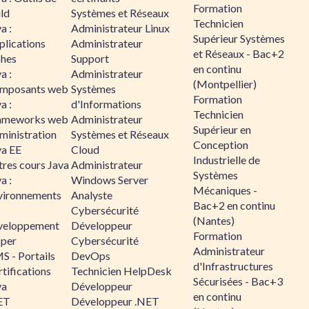
Formation
ld
Systèmes et Réseaux
Technicien
a :
Administrateur Linux
Supérieur Systèmes
plications
Administrateur
et Réseaux - Bac+2
ches
Support
en continu
a :
Administrateur
(Montpellier)
mposants web
Systèmes
Formation
a :
d'Informations
Technicien
ameworks web
Administrateur
Supérieur en
ministration
Systèmes et Réseaux
Conception
va EE
Cloud
Industrielle de
tres cours Java
Administrateur
Systèmes
a :
Windows Server
Mécaniques -
vironnements
Analyste
Bac+2 en continu
Cybersécurité
(Nantes)
veloppement
Développeur
Formation
sper
Cybersécurité
Administrateur
S - Portails
DevOps
d'Infrastructures
tifications
Technicien HelpDesk
Sécurisées - Bac+3
va
Développeur
en continu
ET
Développeur .NET