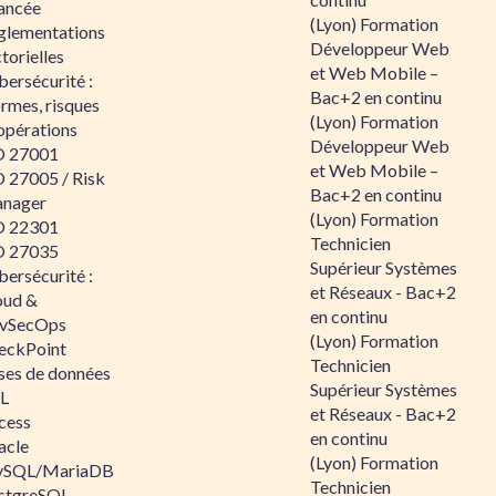
ancée
(Lyon) Formation
glementations
Développeur Web
torielles
et Web Mobile –
ersécurité :
Bac+2 en continu
rmes, risques
(Lyon) Formation
opérations
Développeur Web
O 27001
et Web Mobile –
O 27005 / Risk
Bac+2 en continu
nager
(Lyon) Formation
O 22301
Technicien
O 27035
Supérieur Systèmes
ersécurité :
et Réseaux - Bac+2
oud &
en continu
vSecOps
(Lyon) Formation
eckPoint
Technicien
ses de données
Supérieur Systèmes
L
et Réseaux - Bac+2
cess
en continu
acle
(Lyon) Formation
SQL/MariaDB
Technicien
stgreSQL