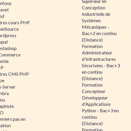
Supérieur en
mfony
Conception
ravel
Industrielle de
nd
Systèmes
tres cours PHP
Mécaniques -
enSource
Bac+2 en continu
rdpress
(Distance)
upal
Formation
estashop
Administrateur
Commerce
d'Infrastructures
omla
Sécurisées - Bac+3
IP
en continu
tres CMS PHP
(Distance)
pe
Formation
-Server
Concepteur
mbra
Développeur
ios
d'Applications
aphiste
Python - Bac+3 en
AO
continu
emiers pas en
(Distance)
éation
Formation