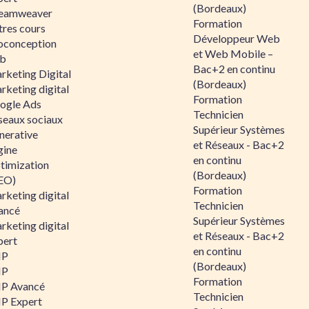
(Bordeaux)
eamweaver
Formation
tres cours
Développeur Web
oconception
et Web Mobile –
b
Bac+2 en continu
rketing Digital
(Bordeaux)
rketing digital
Formation
ogle Ads
Technicien
seaux sociaux
Supérieur Systèmes
nerative
et Réseaux - Bac+2
gine
en continu
timization
(Bordeaux)
EO)
Formation
rketing digital
Technicien
ancé
Supérieur Systèmes
rketing digital
et Réseaux - Bac+2
pert
en continu
HP
(Bordeaux)
HP
Formation
P Avancé
Technicien
P Expert