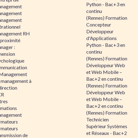
Python - Bac+3 en
nagement
continu
nagement
(Rennes) Formation
nagement
Concepteur
érationnel
Développeur
nagement RH
d'Applications
 proximité
Python - Bac+3 en
nager :
continu
mension
(Rennes) Formation
ychologique
Développeur Web
mmunication
et Web Mobile –
 Management
Bac+2 en continu
 management à
(Rennes) Formation
direction
Développeur Web
KR
et Web Mobile –
tres
Bac+2 en continu
rmations
(Rennes) Formation
nagement
Technicien
rmateurs
Supérieur Systèmes
rmateurs
et Réseaux - Bac+2
ansmission de