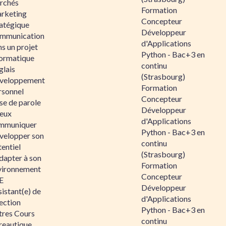
rchés
Formation
rketing
Concepteur
ratégique
Développeur
mmunication
d'Applications
s un projet
Python - Bac+3 en
formatique
continu
glais
(Strasbourg)
veloppement
Formation
rsonnel
Concepteur
se de parole
Développeur
eux
d'Applications
mmuniquer
Python - Bac+3 en
velopper son
continu
entiel
(Strasbourg)
dapter à son
Formation
vironnement
Concepteur
E
Développeur
istant(e) de
d'Applications
ection
Python - Bac+3 en
tres Cours
continu
reautique