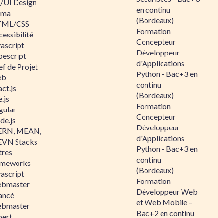
/UI Design
en continu
gma
(Bordeaux)
ML/CSS
Formation
essibilité
Concepteur
vascript
Développeur
pescript
d'Applications
ef de Projet
Python - Bac+3 en
eb
continu
ct.js
(Bordeaux)
.js
Formation
gular
Concepteur
de.js
Développeur
RN, MEAN,
d'Applications
VN Stacks
Python - Bac+3 en
tres
continu
ameworks
(Bordeaux)
vascript
Formation
bmaster
Développeur Web
ancé
et Web Mobile –
bmaster
Bac+2 en continu
pert