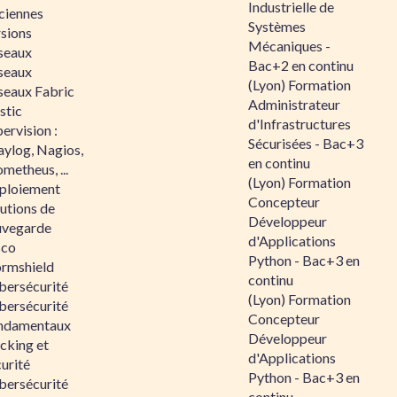
Industrielle de
ciennes
Systèmes
rsions
Mécaniques -
seaux
Bac+2 en continu
seaux
(Lyon) Formation
seaux Fabric
Administrateur
stic
d'Infrastructures
ervision :
Sécurisées - Bac+3
aylog, Nagios,
en continu
metheus, ...
(Lyon) Formation
ploiement
Concepteur
utions de
Développeur
uvegarde
d'Applications
sco
Python - Bac+3 en
ormshield
continu
bersécurité
(Lyon) Formation
bersécurité
Concepteur
ndamentaux
Développeur
cking et
d'Applications
urité
Python - Bac+3 en
bersécurité
continu