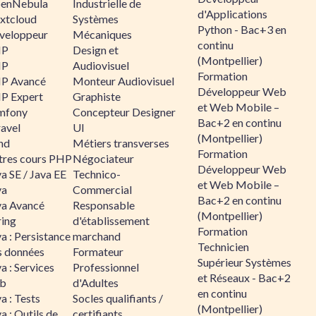
enNebula
Industrielle de
d'Applications
xtcloud
Systèmes
Python - Bac+3 en
veloppeur
Mécaniques
continu
HP
Design et
(Montpellier)
HP
Audiovisuel
Formation
P Avancé
Monteur Audiovisuel
Développeur Web
P Expert
Graphiste
et Web Mobile –
mfony
Concepteur Designer
Bac+2 en continu
ravel
UI
(Montpellier)
nd
Métiers transverses
Formation
tres cours PHP
Négociateur
Développeur Web
a SE / Java EE
Technico-
et Web Mobile –
va
Commercial
Bac+2 en continu
va Avancé
Responsable
(Montpellier)
ring
d'établissement
Formation
a : Persistance
marchand
Technicien
s données
Formateur
Supérieur Systèmes
a : Services
Professionnel
et Réseaux - Bac+2
b
d'Adultes
en continu
a : Tests
Socles qualifiants /
(Montpellier)
a : Outils de
certifiants