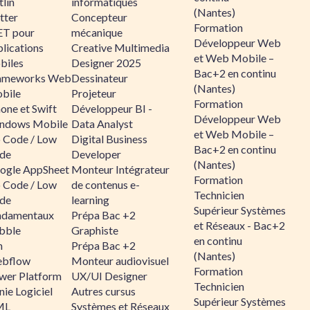
lin
informatiques
(Nantes)
tter
Concepteur
Formation
ET pour
mécanique
Développeur Web
lications
Creative Multimedia
et Web Mobile –
biles
Designer 2025
Bac+2 en continu
ameworks Web
Dessinateur
(Nantes)
bile
Projeteur
Formation
one et Swift
Développeur BI -
Développeur Web
ndows Mobile
Data Analyst
et Web Mobile –
 Code / Low
Digital Business
Bac+2 en continu
de
Developer
(Nantes)
ogle AppSheet
Monteur Intégrateur
Formation
 Code / Low
de contenus e-
Technicien
de
learning
Supérieur Systèmes
ndamentaux
Prépa Bac +2
et Réseaux - Bac+2
bble
Graphiste
en continu
n
Prépa Bac +2
(Nantes)
bflow
Monteur audiovisuel
Formation
wer Platform
UX/UI Designer
Technicien
ie Logiciel
Autres cursus
Supérieur Systèmes
ML
Systèmes et Réseaux