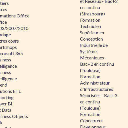
et Réseaux - Bac+2
tiers
en continu
tres
(Strasbourg)
rmations Office
Formation
fice
Technicien
03/2007/2010
Supérieur en
ndage
Conception
tres cours
Industrielle de
rkshops
Systèmes
crosoft 365
Mécaniques -
siness
Bac+2 en continu
elligence
(Toulouse)
siness
Formation
elligence
Administrateur
lend
d'Infrastructures
lutions ETL
Sécurisées - Bac+3
porting
en continu
wer BI
(Toulouse)
g Data
Formation
siness Objects
Concepteur
ik
Développeur