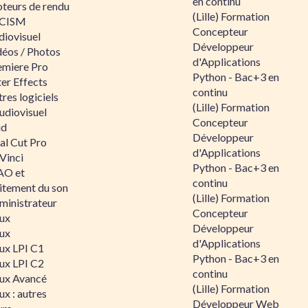
en continu
teurs de rendu
(Lille) Formation
CISM
Concepteur
diovisuel
Développeur
déos / Photos
d'Applications
emiere Pro
Python - Bac+3 en
er Effects
continu
res logiciels
(Lille) Formation
udiovisuel
Concepteur
id
Développeur
al Cut Pro
d'Applications
Vinci
Python - Bac+3 en
O et
continu
aitement du son
(Lille) Formation
ministrateur
Concepteur
nux
Développeur
nux
d'Applications
nux LPI C1
Python - Bac+3 en
nux LPI C2
continu
nux Avancé
(Lille) Formation
ux : autres
Développeur Web