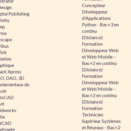
ustrator
Concepteur
Design
Développeur
ital Publishing
d'Applications
inity
Python - Bac+3 en
mp
continu
nva
(Distance)
kscape
Formation
ribus
Développeur Web
TeX
et Web Mobile –
éation
Bac+2 en continu
aphique
(Distance)
ark Xpress
Formation
O, DAO, 3D
Développeur Web
ndamentaux du
et Web Mobile –
ssin
Bac+2 en continu
toCAD
(Distance)
vit
Formation
lidworks
Technicien
tia
Supérieur Systèmes
WCAD
et Réseaux - Bac+2
aftsight