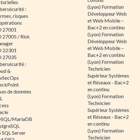
torielles
(Lyon) Formation
ersécurité :
Développeur Web
rmes, risques
et Web Mobile –
opérations
Bac+2 en continu
O 27001
(Lyon) Formation
O 27005 / Risk
Développeur Web
nager
et Web Mobile –
O 22301
Bac+2 en continu
O 27035
(Lyon) Formation
ersécurité :
Technicien
oud &
Supérieur Systèmes
vSecOps
et Réseaux - Bac+2
eckPoint
en continu
ses de données
(Lyon) Formation
L
Technicien
cess
Supérieur Systèmes
acle
et Réseaux - Bac+2
SQL/MariaDB
en continu
stgreSQL
(Lyon) Formation
 SQL Server
Technicien
M DB2