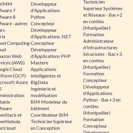
Technicien
CVMM
Développeur
Supérieur Systèmes
ware 7
d'Applications
et Réseaux - Bac+2
ware 8
Python
en continu
ware : autres
Concepteur
(Montpellier)
urs
Développeur
Formation
rix
d'Applications .NET
Administrateur
oud Computing
Concepteur
d'Infrastructures
oud
Développeur
Sécurisées - Bac+3
azon Web
d'Applications PHP
en continu
rvices (AWS)
Mastere
(Montpellier)
ogle Cloud
Applications
Formation
atform (GCP)
Intelligentes et
Concepteur
crosoft Azure
BigData
Développeur
5
Ingénierie et
d'Applications
ministration
modélisation
Python - Bac+3 en
tanix
BIM Modeleur du
continu
ware
bâtiment
(Montpellier)
enStack et
Coordinateur BIM
Formation
enNebula
Technicien Supérieur
Concepteur
xtcloud
en Conception
Développeur