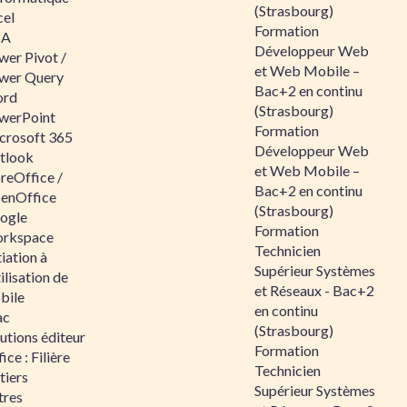
(Strasbourg)
cel
Formation
BA
Développeur Web
wer Pivot /
et Web Mobile –
wer Query
Bac+2 en continu
rd
(Strasbourg)
werPoint
Formation
crosoft 365
Développeur Web
tlook
et Web Mobile –
reOffice /
Bac+2 en continu
enOffice
(Strasbourg)
ogle
Formation
rkspace
Technicien
tiation à
Supérieur Systèmes
tilisation de
et Réseaux - Bac+2
bile
en continu
ac
(Strasbourg)
utions éditeur
Formation
ice : Filière
Technicien
tiers
Supérieur Systèmes
tres