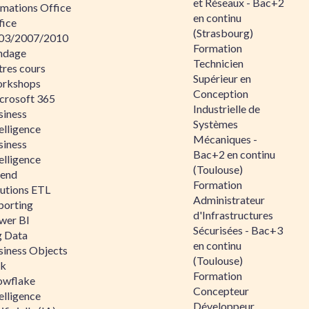
et Réseaux - Bac+2
rmations Office
en continu
fice
(Strasbourg)
03/2007/2010
Formation
ndage
Technicien
tres cours
Supérieur en
rkshops
Conception
crosoft 365
Industrielle de
siness
Systèmes
elligence
Mécaniques -
siness
Bac+2 en continu
elligence
(Toulouse)
lend
Formation
lutions ETL
Administrateur
porting
d'Infrastructures
wer BI
Sécurisées - Bac+3
g Data
en continu
siness Objects
(Toulouse)
ik
Formation
owflake
Concepteur
elligence
Développeur