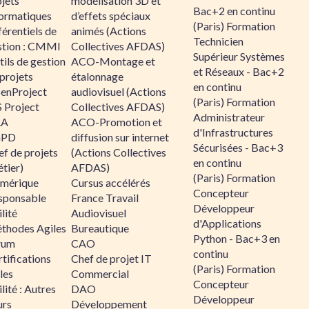
jets
modélisation 3D et
Bac+2 en continu
formatiques
d’effets spéciaux
(Paris) Formation
érentiels de
animés (Actions
Technicien
stion : CMMI
Collectives AFDAS)
Supérieur Systèmes
ils de gestion
ACO-Montage et
et Réseaux - Bac+2
projets
étalonnage
en continu
enProject
audiovisuel (Actions
(Paris) Formation
 Project
Collectives AFDAS)
Administrateur
RA
ACO-Promotion et
d'Infrastructures
GPD
diffusion sur internet
Sécurisées - Bac+3
f de projets
(Actions Collectives
en continu
tier)
AFDAS)
(Paris) Formation
mérique
Cursus accélérés
Concepteur
sponsable
France Travail
Développeur
lité
Audiovisuel
d'Applications
thodes Agiles
Bureautique
Python - Bac+3 en
rum
CAO
continu
tifications
Chef de projet IT
(Paris) Formation
les
Commercial
Concepteur
lité : Autres
DAO
Développeur
urs
Développement