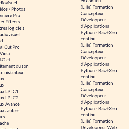
en continu
diovisuel
(Lille) Formation
déos / Photos
Concepteur
emiere Pro
Développeur
er Effects
d'Applications
res logiciels
Python - Bac+3 en
udiovisuel
continu
id
(Lille) Formation
al Cut Pro
Concepteur
Vinci
Développeur
O et
d'Applications
aitement du son
Python - Bac+3 en
ministrateur
continu
nux
(Lille) Formation
nux
Concepteur
nux LPI C1
Développeur
nux LPI C2
d'Applications
nux Avancé
Python - Bac+3 en
ux : autres
continu
urs
(Lille) Formation
ache
Développeur Web