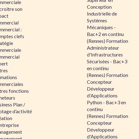
mmerciale
Conception
croitre son
Industrielle de
pact
Systèmes
mmercial
Mécaniques -
mmercial :
Bac+2 en continu
mptes clefs
(Rennes) Formation
atégie
Administrateur
mmerciale
d'Infrastructures
mmercial
Sécurisées - Bac+3
pert
en continu
tres
(Rennes) Formation
rmations
Concepteur
mmerciales
Développeur
tres fonctions
d'Applications
heteurs
Python - Bac+3 en
iness Plan /
continu
otage d’activité
(Rennes) Formation
éation
Concepteur
ntreprise
Développeur
nagement
d'Applications
nagement