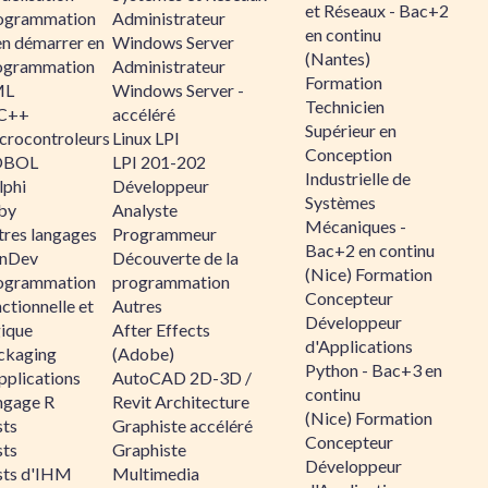
et Réseaux - Bac+2
ogrammation
Administrateur
en continu
en démarrer en
Windows Server
(Nantes)
ogrammation
Administrateur
Formation
ML
Windows Server -
Technicien
C++
accéléré
Supérieur en
crocontroleurs
Linux LPI
Conception
OBOL
LPI 201-202
Industrielle de
lphi
Développeur
Systèmes
by
Analyste
Mécaniques -
tres langages
Programmeur
Bac+2 en continu
nDev
Découverte de la
(Nice) Formation
ogrammation
programmation
Concepteur
ctionnelle et
Autres
Développeur
gique
After Effects
d'Applications
ckaging
(Adobe)
Python - Bac+3 en
pplications
AutoCAD 2D-3D /
continu
ngage R
Revit Architecture
(Nice) Formation
sts
Graphiste accéléré
Concepteur
sts
Graphiste
Développeur
sts d'IHM
Multimedia