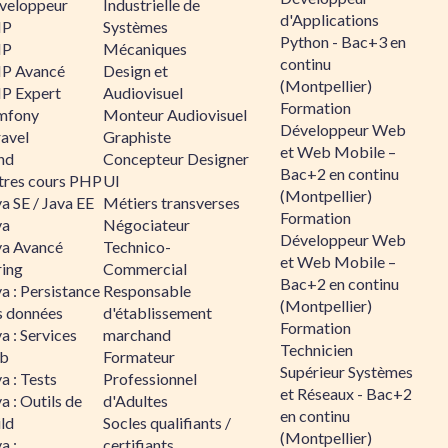
veloppeur
Industrielle de
d'Applications
HP
Systèmes
Python - Bac+3 en
HP
Mécaniques
continu
P Avancé
Design et
(Montpellier)
P Expert
Audiovisuel
Formation
mfony
Monteur Audiovisuel
Développeur Web
ravel
Graphiste
et Web Mobile –
nd
Concepteur Designer
Bac+2 en continu
tres cours PHP
UI
(Montpellier)
a SE / Java EE
Métiers transverses
Formation
va
Négociateur
Développeur Web
va Avancé
Technico-
et Web Mobile –
ring
Commercial
Bac+2 en continu
a : Persistance
Responsable
(Montpellier)
s données
d'établissement
Formation
a : Services
marchand
Technicien
b
Formateur
Supérieur Systèmes
a : Tests
Professionnel
et Réseaux - Bac+2
a : Outils de
d'Adultes
en continu
ld
Socles qualifiants /
(Montpellier)
a :
certifiants