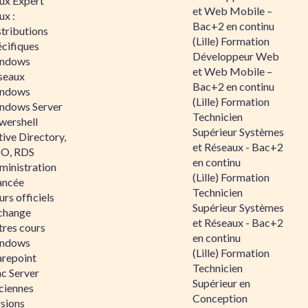
nux Expert
et Web Mobile –
ux :
Bac+2 en continu
tributions
(Lille) Formation
écifiques
Développeur Web
ndows
et Web Mobile –
seaux
Bac+2 en continu
ndows
(Lille) Formation
ndows Server
Technicien
wershell
Supérieur Systèmes
ive Directory,
et Réseaux - Bac+2
O, RDS
en continu
ministration
(Lille) Formation
ancée
Technicien
rs officiels
Supérieur Systèmes
change
et Réseaux - Bac+2
tres cours
en continu
ndows
(Lille) Formation
arepoint
Technicien
nc Server
Supérieur en
ciennes
Conception
rsions