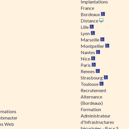
Implantations
France
Bordeaux
Distance
Lille
Lyon
Marseille
Montpellier
Nantes
Nice
Paris
Rennes
Strasbourg
Toulouse
Recrutement
Alternance
(Bordeaux)
Formation
rmations
Administrateur
bmaster
d'Infrastructures
tes Web
Sécurisées - Bac+3