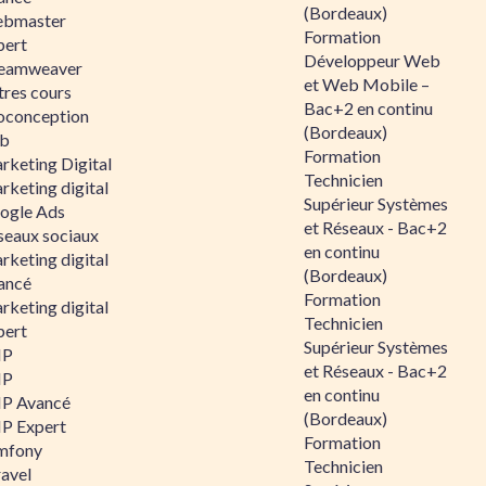
(Bordeaux)
bmaster
Formation
pert
Développeur Web
eamweaver
et Web Mobile –
tres cours
Bac+2 en continu
oconception
(Bordeaux)
b
Formation
rketing Digital
Technicien
rketing digital
Supérieur Systèmes
ogle Ads
et Réseaux - Bac+2
seaux sociaux
en continu
rketing digital
(Bordeaux)
ancé
Formation
rketing digital
Technicien
pert
Supérieur Systèmes
HP
et Réseaux - Bac+2
HP
en continu
P Avancé
(Bordeaux)
P Expert
Formation
mfony
Technicien
ravel