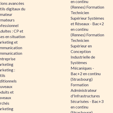
en continu
tions avancées
(Rennes) Formation
ils digitaux du
Technicien
rmateur
Supérieur Systèmes
rmateurs
et Réseaux - Bac+2
ofessionnel
en continu
dultes : CP et
(Rennes) Formation
es en situation
Technicien
rketing et
Supérieur en
mmunication
Conception
mmunication
Industrielle de
ntreprise
Systèmes
rketing
Mécaniques -
rketing :
Bac+2 en continu
ils
(Strasbourg)
ditionnels
Formation
uveaux
Administrateur
duits et
d'Infrastructures
uveaux
Sécurisées - Bac+3
rchés
en continu
rketing
(Strasbourg)