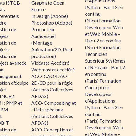
d'Applications
sts ISTQB
Graphiste Open
Python - Bac+3 en
ts -
Source
continu
érentiels
InDesign (Adobe)
(Nice) Formation
dre
Photoshop (Adobe)
Développeur Web
stion de
Producteur
et Web Mobile –
jets
Audiovisuel
Bac+2 en continu
stion de
(Montage,
(Nice) Formation
jets
Animation/3D, Post-
Technicien
stion de
production)
Supérieur Systèmes
ojets avancée
Vidéaste Accéléré
et Réseaux - Bac+2
an
Webmaster accéléré
en continu
nagement
ACO-CAO/DAO -
(Paris) Formation
stion d'équipe
2D/3D pour la régie
Concepteur
jet
(Actions Collectives
Développeur
INCE2
AFDAS)
d'Applications
I : PMP et
ACO-Compositing et
Python - Bac+3 en
APM
effets spéciaux
continu
IL
(Actions Collectives
(Paris) Formation
BIT
AFDAS)
Développeur Web
stion de
ACO-Conception et
et Web Mobile –