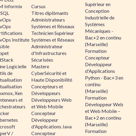
Supérieur en
M Informix
Cursus
Conception
SQL
Titres diplômants
Industrielle de
vOps
Administrateurs
Systèmes
vOps
Systèmes et Réseaux
Mécaniques -
tifications
Technicien Supérieur
Bac+2 en continu
vOps Institute
Systèmes et Réseaux
(Marseille)
sible
Administrateur
Formation
ppet
d'Infrastructures
Concepteur
ltStack
Sécurisées
Développeur
ne Logicielle
Mastere
d'Applications
ils de
CyberSécurité et
Python - Bac+3 en
tualisation
Haute Disponibilité
continu
tualisation
Concepteurs et
(Marseille)
oxmox, Xen
Développeurs
Formation
nteneurs et
Développeurs Web
Développeur Web
chestrateurs
et Web Mobile
et Web Mobile –
cker
Concepteur
Bac+2 en continu
bernetes
Développeur
(Marseille)
crosoft
d'Applications Java
Formation
perV /
Concepteur