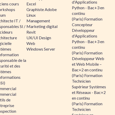
d'Applications
ciens cours
Excel
Python - Bac+3 en
rkshops
Graphiste Adobe
continu
rum
Linux
(Paris) Formation
hitecte IT /
Management
Concepteur
sponsables SI /
Marketing digital
Développeur
cideurs
Revit
d'Applications
chitecture
UX/UI Design
Python - Bac+3 en
icielle
Web
continu
stèmes
Windows Server
(Paris) Formation
information
Développeur Web
sponsable de la
et Web Mobile –
urité et des
Bac+2 en continu
stèmes
(Paris) Formation
informations
Technicien
SI)
Supérieur Systèmes
mmercial
et Réseaux - Bac+2
mmercial
en continu
ils de
(Paris) Formation
ntreprise
Technicien
ospection
Supérieur en