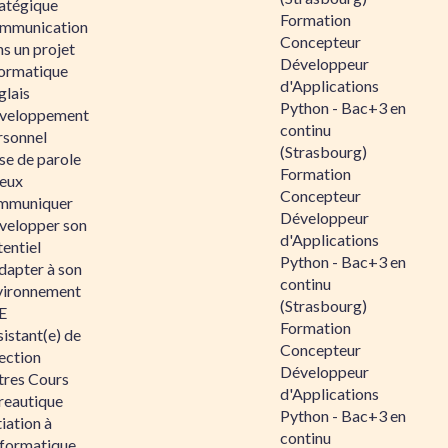
ratégique
Formation
mmunication
Concepteur
s un projet
Développeur
formatique
d'Applications
glais
Python - Bac+3 en
veloppement
continu
rsonnel
(Strasbourg)
se de parole
Formation
eux
Concepteur
mmuniquer
Développeur
velopper son
d'Applications
entiel
Python - Bac+3 en
dapter à son
continu
vironnement
(Strasbourg)
E
Formation
istant(e) de
Concepteur
ection
Développeur
tres Cours
d'Applications
reautique
Python - Bac+3 en
tiation à
continu
nformatique