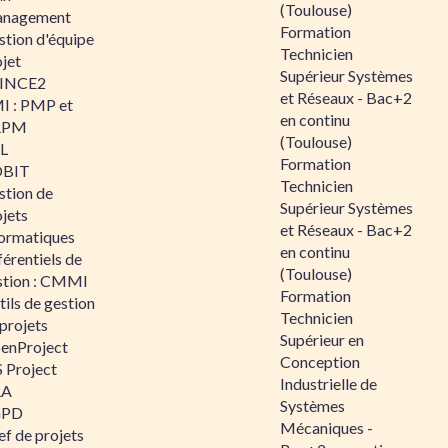
(Toulouse)
nagement
Formation
stion d'équipe
Technicien
jet
Supérieur Systèmes
INCE2
et Réseaux - Bac+2
I : PMP et
en continu
APM
(Toulouse)
IL
Formation
BIT
Technicien
stion de
Supérieur Systèmes
jets
et Réseaux - Bac+2
formatiques
en continu
érentiels de
(Toulouse)
stion : CMMI
Formation
ils de gestion
Technicien
projets
Supérieur en
enProject
Conception
 Project
Industrielle de
RA
Systèmes
GPD
Mécaniques -
f de projets