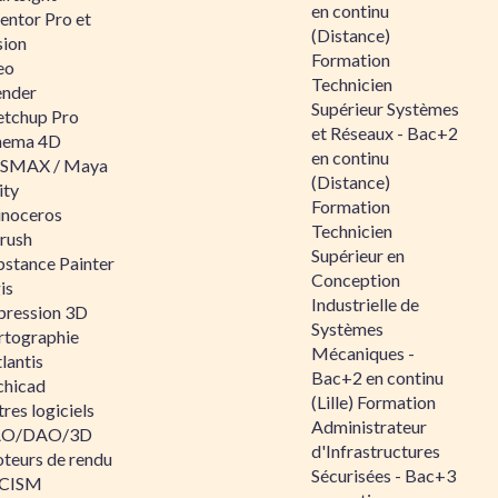
en continu
entor Pro et
(Distance)
sion
Formation
eo
Technicien
ender
Supérieur Systèmes
etchup Pro
et Réseaux - Bac+2
nema 4D
en continu
SMAX / Maya
(Distance)
ity
Formation
inoceros
Technicien
rush
Supérieur en
bstance Painter
Conception
is
Industrielle de
pression 3D
Systèmes
rtographie
Mécaniques -
lantis
Bac+2 en continu
chicad
(Lille) Formation
res logiciels
Administrateur
O/DAO/3D
d'Infrastructures
teurs de rendu
Sécurisées - Bac+3
CISM