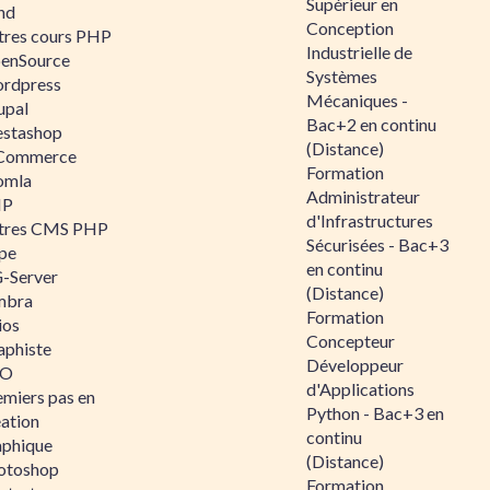
Supérieur en
nd
Conception
tres cours PHP
Industrielle de
enSource
Systèmes
rdpress
Mécaniques -
upal
Bac+2 en continu
estashop
(Distance)
Commerce
Formation
omla
Administrateur
IP
d'Infrastructures
tres CMS PHP
Sécurisées - Bac+3
pe
en continu
-Server
(Distance)
mbra
Formation
ios
Concepteur
aphiste
Développeur
AO
d'Applications
emiers pas en
Python - Bac+3 en
éation
continu
aphique
(Distance)
otoshop
Formation