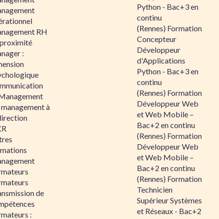
Python - Bac+3 en
nagement
continu
érationnel
(Rennes) Formation
nagement RH
Concepteur
 proximité
Développeur
nager :
d'Applications
mension
Python - Bac+3 en
ychologique
continu
mmunication
(Rennes) Formation
 Management
Développeur Web
 management à
et Web Mobile –
direction
Bac+2 en continu
KR
(Rennes) Formation
tres
Développeur Web
rmations
et Web Mobile –
nagement
Bac+2 en continu
rmateurs
(Rennes) Formation
rmateurs
Technicien
ansmission de
Supérieur Systèmes
mpétences
et Réseaux - Bac+2
rmateurs :