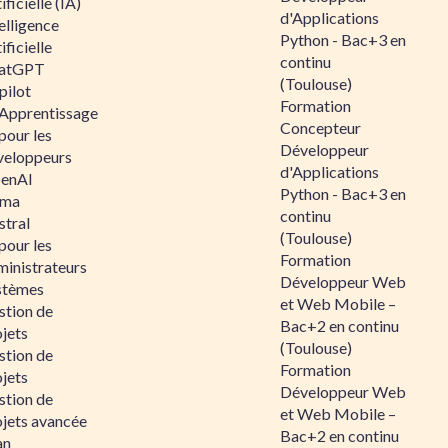
ificielle (IA)
d'Applications
elligence
Python - Bac+3 en
ificielle
continu
atGPT
(Toulouse)
pilot
Formation
 Apprentissage
Concepteur
pour les
Développeur
veloppeurs
d'Applications
enAI
Python - Bac+3 en
ama
continu
stral
(Toulouse)
pour les
Formation
ministrateurs
Développeur Web
stèmes
et Web Mobile –
stion de
Bac+2 en continu
jets
(Toulouse)
stion de
Formation
jets
Développeur Web
stion de
et Web Mobile –
ojets avancée
Bac+2 en continu
an