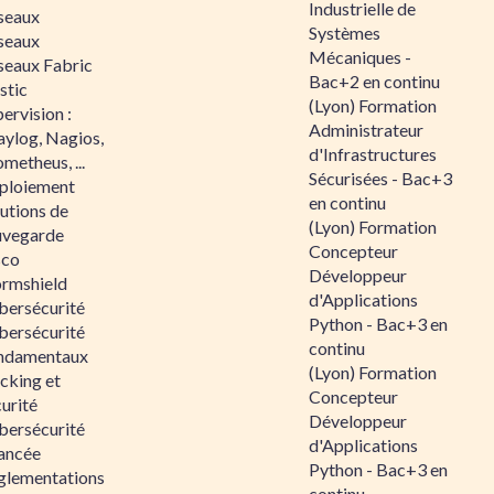
Industrielle de
seaux
Systèmes
seaux
Mécaniques -
seaux Fabric
Bac+2 en continu
stic
(Lyon) Formation
ervision :
Administrateur
aylog, Nagios,
d'Infrastructures
metheus, ...
Sécurisées - Bac+3
ploiement
en continu
utions de
(Lyon) Formation
uvegarde
Concepteur
sco
Développeur
ormshield
d'Applications
bersécurité
Python - Bac+3 en
bersécurité
continu
ndamentaux
(Lyon) Formation
cking et
Concepteur
urité
Développeur
bersécurité
d'Applications
ancée
Python - Bac+3 en
glementations
continu