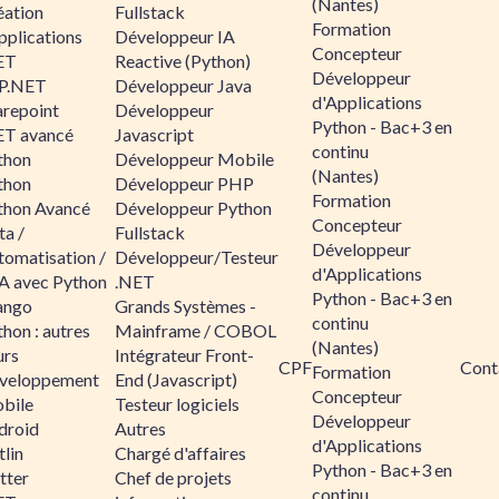
(Nantes)
éation
Fullstack
Formation
pplications
Développeur IA
Concepteur
ET
Reactive (Python)
Développeur
P.NET
Développeur Java
d'Applications
arepoint
Développeur
Python - Bac+3 en
ET avancé
Javascript
continu
thon
Développeur Mobile
(Nantes)
thon
Développeur PHP
Formation
thon Avancé
Développeur Python
Concepteur
ta /
Fullstack
Développeur
tomatisation /
Développeur/Testeur
d'Applications
A avec Python
.NET
Python - Bac+3 en
ango
Grands Systèmes -
continu
hon : autres
Mainframe / COBOL
(Nantes)
urs
Intégrateur Front-
CPF
Cont
Formation
veloppement
End (Javascript)
Concepteur
bile
Testeur logiciels
Développeur
droid
Autres
d'Applications
lin
Chargé d'affaires
Python - Bac+3 en
tter
Chef de projets
continu