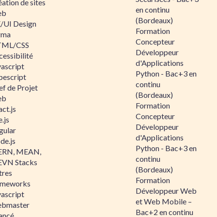
ation de sites
en continu
eb
(Bordeaux)
/UI Design
Formation
gma
Concepteur
ML/CSS
Développeur
essibilité
d'Applications
vascript
Python - Bac+3 en
pescript
continu
ef de Projet
(Bordeaux)
eb
Formation
ct.js
Concepteur
.js
Développeur
gular
d'Applications
de.js
Python - Bac+3 en
RN, MEAN,
continu
VN Stacks
(Bordeaux)
tres
Formation
ameworks
Développeur Web
vascript
et Web Mobile –
bmaster
Bac+2 en continu
ancé