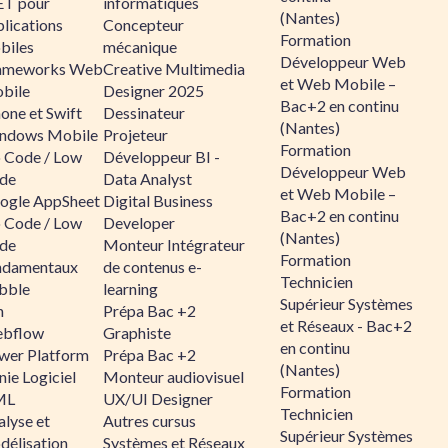
ET pour
informatiques
(Nantes)
lications
Concepteur
Formation
biles
mécanique
Développeur Web
ameworks Web
Creative Multimedia
et Web Mobile –
bile
Designer 2025
Bac+2 en continu
one et Swift
Dessinateur
(Nantes)
ndows Mobile
Projeteur
Formation
 Code / Low
Développeur BI -
Développeur Web
de
Data Analyst
et Web Mobile –
ogle AppSheet
Digital Business
Bac+2 en continu
 Code / Low
Developer
(Nantes)
de
Monteur Intégrateur
Formation
ndamentaux
de contenus e-
Technicien
bble
learning
Supérieur Systèmes
n
Prépa Bac +2
et Réseaux - Bac+2
bflow
Graphiste
en continu
wer Platform
Prépa Bac +2
(Nantes)
ie Logiciel
Monteur audiovisuel
Formation
ML
UX/UI Designer
Technicien
alyse et
Autres cursus
Supérieur Systèmes
délisation
Systèmes et Réseaux