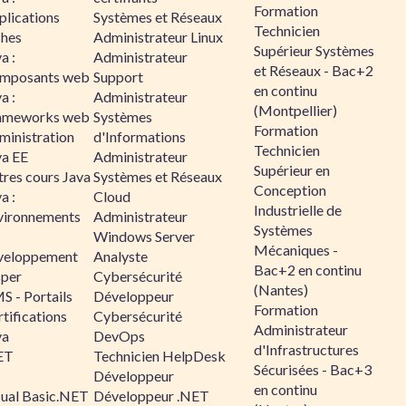
Formation
plications
Systèmes et Réseaux
Technicien
ches
Administrateur Linux
Supérieur Systèmes
a :
Administrateur
et Réseaux - Bac+2
mposants web
Support
en continu
a :
Administrateur
(Montpellier)
ameworks web
Systèmes
Formation
ministration
d'Informations
Technicien
va EE
Administrateur
Supérieur en
tres cours Java
Systèmes et Réseaux
Conception
a :
Cloud
Industrielle de
vironnements
Administrateur
Systèmes
Windows Server
Mécaniques -
veloppement
Analyste
Bac+2 en continu
sper
Cybersécurité
(Nantes)
S - Portails
Développeur
Formation
tifications
Cybersécurité
Administrateur
va
DevOps
d'Infrastructures
ET
Technicien HelpDesk
Sécurisées - Bac+3
Développeur
en continu
sual Basic.NET
Développeur .NET