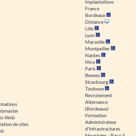
Implantations
France
Bordeaux
Distance
Lille
Lyon
Marseille
Montpellier
Nantes
Nice
Paris
Rennes
Strasbourg
Toulouse
Recrutement
Alternance
rmations
(Bordeaux)
bmaster
Formation
tes Web
Administrateur
ation de sites
d'Infrastructures
eb
Sécurisées - Bac+3