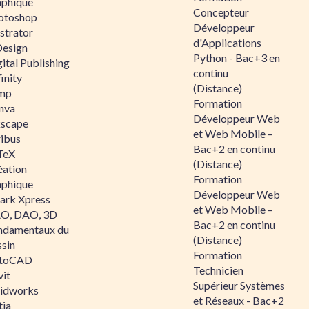
aphique
Concepteur
otoshop
Développeur
ustrator
d'Applications
Design
Python - Bac+3 en
ital Publishing
continu
inity
(Distance)
mp
Formation
nva
Développeur Web
kscape
et Web Mobile –
ribus
Bac+2 en continu
TeX
(Distance)
éation
Formation
aphique
Développeur Web
ark Xpress
et Web Mobile –
O, DAO, 3D
Bac+2 en continu
ndamentaux du
(Distance)
ssin
Formation
toCAD
Technicien
vit
Supérieur Systèmes
lidworks
et Réseaux - Bac+2
tia