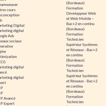
(Bordeaux)
eamweaver
Formation
tres cours
Développeur Web
oconception
et Web Mobile –
b
Bac+2 en continu
rketing Digital
(Bordeaux)
rketing digital
Formation
ogle Ads
Technicien
seaux sociaux
Supérieur Systèmes
nerative
et Réseaux - Bac+2
gine
en continu
timization
(Bordeaux)
EO)
Formation
rketing digital
Technicien
ancé
Supérieur Systèmes
rketing digital
et Réseaux - Bac+2
pert
en continu
HP
(Bordeaux)
HP
Formation
P Avancé
Technicien
P Expert