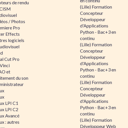
en continu
teurs de rendu
(Lille) Formation
CISM
Concepteur
diovisuel
Développeur
déos / Photos
d'Applications
emiere Pro
Python - Bac+3 en
er Effects
continu
res logiciels
(Lille) Formation
udiovisuel
Concepteur
id
Développeur
al Cut Pro
d'Applications
Vinci
Python - Bac+3 en
O et
continu
aitement du son
(Lille) Formation
ministrateur
Concepteur
nux
Développeur
nux
d'Applications
nux LPI C1
Python - Bac+3 en
nux LPI C2
continu
nux Avancé
(Lille) Formation
ux : autres
Développeur Web