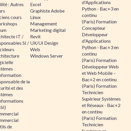
d'Applications
lité : Autres
Excel
Python - Bac+3 en
urs
Graphiste Adobe
continu
ciens cours
Linux
(Paris) Formation
rkshops
Management
Concepteur
rum
Marketing digital
Développeur
hitecte IT /
Revit
d'Applications
sponsables SI /
UX/UI Design
Python - Bac+3 en
cideurs
Web
continu
chitecture
Windows Server
(Paris) Formation
icielle
Développeur Web
stèmes
et Web Mobile –
information
Bac+2 en continu
sponsable de la
(Paris) Formation
urité et des
Technicien
stèmes
Supérieur Systèmes
informations
et Réseaux - Bac+2
SI)
en continu
mmercial
(Paris) Formation
mmercial
Technicien
ils de
Supérieur en