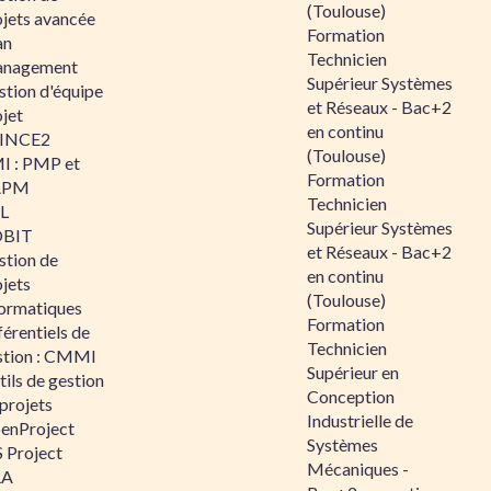
(Toulouse)
ojets avancée
Formation
an
Technicien
nagement
Supérieur Systèmes
stion d'équipe
et Réseaux - Bac+2
jet
en continu
INCE2
(Toulouse)
I : PMP et
Formation
APM
Technicien
IL
Supérieur Systèmes
BIT
et Réseaux - Bac+2
stion de
en continu
jets
(Toulouse)
formatiques
Formation
érentiels de
Technicien
stion : CMMI
Supérieur en
ils de gestion
Conception
projets
Industrielle de
enProject
Systèmes
 Project
Mécaniques -
RA