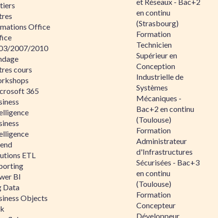
et Réseaux - Bac+2
tiers
en continu
tres
(Strasbourg)
rmations Office
Formation
fice
Technicien
03/2007/2010
Supérieur en
ndage
Conception
tres cours
Industrielle de
rkshops
Systèmes
crosoft 365
Mécaniques -
siness
Bac+2 en continu
elligence
(Toulouse)
siness
Formation
elligence
Administrateur
lend
d'Infrastructures
lutions ETL
Sécurisées - Bac+3
porting
en continu
wer BI
(Toulouse)
g Data
Formation
siness Objects
Concepteur
ik
Développeur