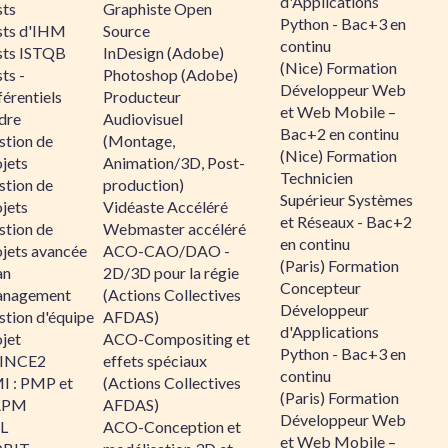
d'Applications
sts
Graphiste Open
Python - Bac+3 en
sts d'IHM
Source
continu
sts ISTQB
InDesign (Adobe)
(Nice) Formation
ts -
Photoshop (Adobe)
Développeur Web
érentiels
Producteur
et Web Mobile –
dre
Audiovisuel
Bac+2 en continu
stion de
(Montage,
(Nice) Formation
jets
Animation/3D, Post-
Technicien
stion de
production)
Supérieur Systèmes
jets
Vidéaste Accéléré
et Réseaux - Bac+2
stion de
Webmaster accéléré
en continu
ojets avancée
ACO-CAO/DAO -
(Paris) Formation
an
2D/3D pour la régie
Concepteur
nagement
(Actions Collectives
Développeur
stion d'équipe
AFDAS)
d'Applications
jet
ACO-Compositing et
Python - Bac+3 en
INCE2
effets spéciaux
continu
I : PMP et
(Actions Collectives
(Paris) Formation
APM
AFDAS)
Développeur Web
IL
ACO-Conception et
et Web Mobile –