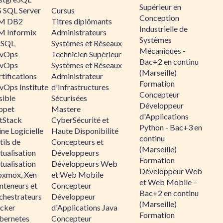
Supérieur en
 SQL Server
Cursus
Conception
M DB2
Titres diplômants
Industrielle de
M Informix
Administrateurs
Systèmes
SQL
Systèmes et Réseaux
Mécaniques -
vOps
Technicien Supérieur
Bac+2 en continu
vOps
Systèmes et Réseaux
(Marseille)
tifications
Administrateur
Formation
vOps Institute
d'Infrastructures
Concepteur
sible
Sécurisées
Développeur
ppet
Mastere
d'Applications
ltStack
CyberSécurité et
Python - Bac+3 en
ne Logicielle
Haute Disponibilité
continu
ils de
Concepteurs et
(Marseille)
tualisation
Développeurs
Formation
tualisation
Développeurs Web
Développeur Web
oxmox, Xen
et Web Mobile
et Web Mobile –
nteneurs et
Concepteur
Bac+2 en continu
chestrateurs
Développeur
(Marseille)
cker
d'Applications Java
Formation
bernetes
Concepteur