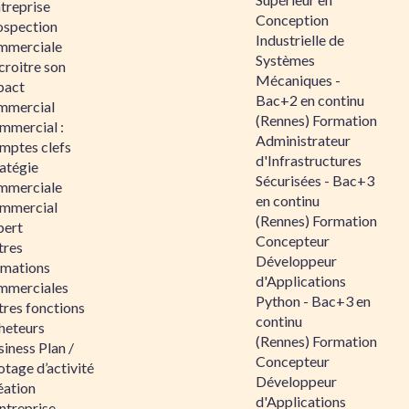
ntreprise
Conception
ospection
Industrielle de
mmerciale
Systèmes
croitre son
Mécaniques -
pact
Bac+2 en continu
mmercial
(Rennes) Formation
mmercial :
Administrateur
mptes clefs
d'Infrastructures
atégie
Sécurisées - Bac+3
mmerciale
en continu
mmercial
(Rennes) Formation
pert
Concepteur
tres
Développeur
rmations
d'Applications
mmerciales
Python - Bac+3 en
tres fonctions
continu
heteurs
(Rennes) Formation
iness Plan /
Concepteur
otage d’activité
Développeur
éation
d'Applications
ntreprise