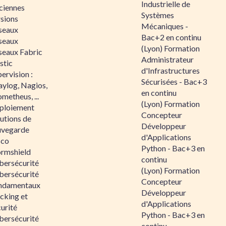
Industrielle de
ciennes
Systèmes
rsions
Mécaniques -
seaux
Bac+2 en continu
seaux
(Lyon) Formation
seaux Fabric
Administrateur
stic
d'Infrastructures
ervision :
Sécurisées - Bac+3
aylog, Nagios,
en continu
metheus, ...
(Lyon) Formation
ploiement
Concepteur
utions de
Développeur
uvegarde
d'Applications
sco
Python - Bac+3 en
ormshield
continu
bersécurité
(Lyon) Formation
bersécurité
Concepteur
ndamentaux
Développeur
cking et
d'Applications
urité
Python - Bac+3 en
bersécurité
continu