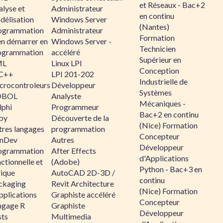
et Réseaux - Bac+2
alyse et
Administrateur
en continu
délisation
Windows Server
(Nantes)
ogrammation
Administrateur
Formation
en démarrer en
Windows Server -
Technicien
ogrammation
accéléré
Supérieur en
ML
Linux LPI
Conception
C++
LPI 201-202
Industrielle de
crocontroleurs
Développeur
Systèmes
OBOL
Analyste
Mécaniques -
lphi
Programmeur
Bac+2 en continu
by
Découverte de la
(Nice) Formation
tres langages
programmation
Concepteur
nDev
Autres
Développeur
ogrammation
After Effects
d'Applications
ctionnelle et
(Adobe)
Python - Bac+3 en
gique
AutoCAD 2D-3D /
continu
ckaging
Revit Architecture
(Nice) Formation
pplications
Graphiste accéléré
Concepteur
ngage R
Graphiste
Développeur
sts
Multimedia