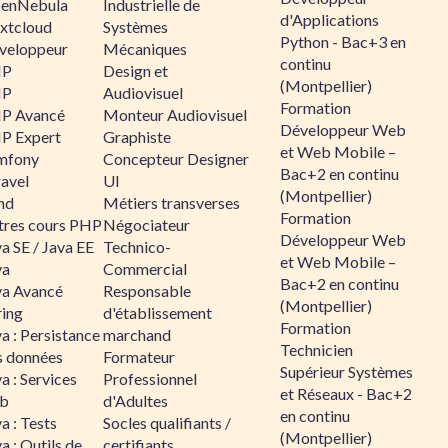
enNebula
Industrielle de
d'Applications
xtcloud
Systèmes
Python - Bac+3 en
veloppeur
Mécaniques
continu
HP
Design et
(Montpellier)
HP
Audiovisuel
Formation
P Avancé
Monteur Audiovisuel
Développeur Web
P Expert
Graphiste
et Web Mobile –
mfony
Concepteur Designer
Bac+2 en continu
ravel
UI
(Montpellier)
nd
Métiers transverses
Formation
tres cours PHP
Négociateur
Développeur Web
a SE / Java EE
Technico-
et Web Mobile –
va
Commercial
Bac+2 en continu
va Avancé
Responsable
(Montpellier)
ring
d'établissement
Formation
a : Persistance
marchand
Technicien
s données
Formateur
Supérieur Systèmes
a : Services
Professionnel
et Réseaux - Bac+2
b
d'Adultes
en continu
a : Tests
Socles qualifiants /
(Montpellier)
a : Outils de
certifiants