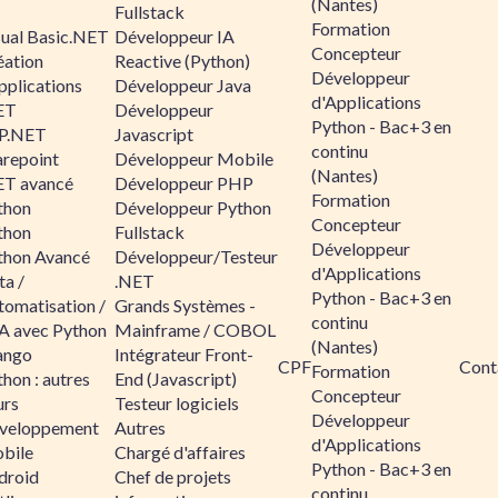
(Nantes)
Fullstack
Formation
sual Basic.NET
Développeur IA
Concepteur
éation
Reactive (Python)
Développeur
pplications
Développeur Java
d'Applications
ET
Développeur
Python - Bac+3 en
P.NET
Javascript
continu
arepoint
Développeur Mobile
(Nantes)
ET avancé
Développeur PHP
Formation
thon
Développeur Python
Concepteur
thon
Fullstack
Développeur
thon Avancé
Développeur/Testeur
d'Applications
ta /
.NET
Python - Bac+3 en
tomatisation /
Grands Systèmes -
continu
A avec Python
Mainframe / COBOL
(Nantes)
ango
Intégrateur Front-
CPF
Cont
Formation
hon : autres
End (Javascript)
Concepteur
urs
Testeur logiciels
Développeur
veloppement
Autres
d'Applications
bile
Chargé d'affaires
Python - Bac+3 en
droid
Chef de projets
continu