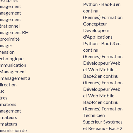
Python - Bac+3 en
nagement
continu
nagement
(Rennes) Formation
nagement
Concepteur
érationnel
Développeur
nagement RH
d'Applications
 proximité
Python - Bac+3 en
nager :
continu
mension
(Rennes) Formation
ychologique
Développeur Web
mmunication
et Web Mobile –
 Management
Bac+2 en continu
 management à
(Rennes) Formation
direction
Développeur Web
KR
et Web Mobile –
tres
Bac+2 en continu
rmations
(Rennes) Formation
nagement
Technicien
rmateurs
Supérieur Systèmes
rmateurs
et Réseaux - Bac+2
ansmission de