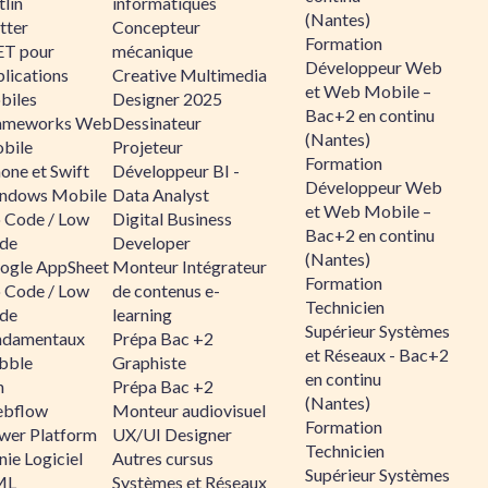
lin
informatiques
(Nantes)
tter
Concepteur
Formation
ET pour
mécanique
Développeur Web
lications
Creative Multimedia
et Web Mobile –
biles
Designer 2025
Bac+2 en continu
ameworks Web
Dessinateur
(Nantes)
bile
Projeteur
Formation
one et Swift
Développeur BI -
Développeur Web
ndows Mobile
Data Analyst
et Web Mobile –
 Code / Low
Digital Business
Bac+2 en continu
de
Developer
(Nantes)
ogle AppSheet
Monteur Intégrateur
Formation
 Code / Low
de contenus e-
Technicien
de
learning
Supérieur Systèmes
ndamentaux
Prépa Bac +2
et Réseaux - Bac+2
bble
Graphiste
en continu
n
Prépa Bac +2
(Nantes)
bflow
Monteur audiovisuel
Formation
wer Platform
UX/UI Designer
Technicien
ie Logiciel
Autres cursus
Supérieur Systèmes
ML
Systèmes et Réseaux