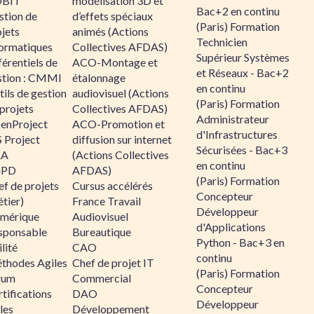
BIT
modélisation 3D et
Bac+2 en continu
stion de
d’effets spéciaux
(Paris) Formation
jets
animés (Actions
Technicien
formatiques
Collectives AFDAS)
Supérieur Systèmes
érentiels de
ACO-Montage et
et Réseaux - Bac+2
stion : CMMI
étalonnage
en continu
ils de gestion
audiovisuel (Actions
(Paris) Formation
projets
Collectives AFDAS)
Administrateur
enProject
ACO-Promotion et
d'Infrastructures
 Project
diffusion sur internet
Sécurisées - Bac+3
RA
(Actions Collectives
en continu
GPD
AFDAS)
(Paris) Formation
f de projets
Cursus accélérés
Concepteur
tier)
France Travail
Développeur
mérique
Audiovisuel
d'Applications
sponsable
Bureautique
Python - Bac+3 en
lité
CAO
continu
thodes Agiles
Chef de projet IT
(Paris) Formation
rum
Commercial
Concepteur
tifications
DAO
Développeur
les
Développement