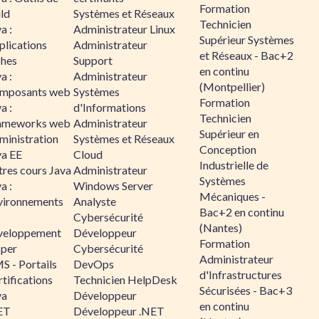
Formation
ld
Systèmes et Réseaux
Technicien
a :
Administrateur Linux
Supérieur Systèmes
plications
Administrateur
et Réseaux - Bac+2
ches
Support
en continu
a :
Administrateur
(Montpellier)
mposants web
Systèmes
Formation
a :
d'Informations
Technicien
ameworks web
Administrateur
Supérieur en
ministration
Systèmes et Réseaux
Conception
va EE
Cloud
Industrielle de
tres cours Java
Administrateur
Systèmes
a :
Windows Server
Mécaniques -
vironnements
Analyste
Bac+2 en continu
Cybersécurité
(Nantes)
veloppement
Développeur
Formation
sper
Cybersécurité
Administrateur
S - Portails
DevOps
d'Infrastructures
tifications
Technicien HelpDesk
Sécurisées - Bac+3
va
Développeur
en continu
ET
Développeur .NET