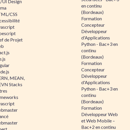
/UI Design
en continu
gma
(Bordeaux)
ML/CSS
Formation
essibilité
Concepteur
vascript
Développeur
pescript
d'Applications
ef de Projet
Python - Bac+3 en
eb
continu
ct.js
(Bordeaux)
.js
Formation
gular
Concepteur
de.js
Développeur
RN, MEAN,
d'Applications
VN Stacks
Python - Bac+3 en
tres
continu
ameworks
(Bordeaux)
vascript
Formation
bmaster
Développeur Web
ancé
et Web Mobile –
bmaster
Bac+2 en continu
pert