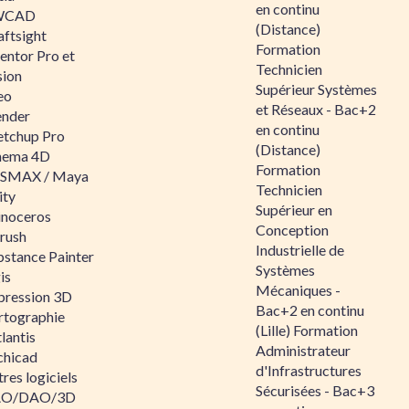
en continu
WCAD
(Distance)
aftsight
Formation
entor Pro et
Technicien
sion
Supérieur Systèmes
eo
et Réseaux - Bac+2
ender
en continu
etchup Pro
(Distance)
nema 4D
Formation
SMAX / Maya
Technicien
ity
Supérieur en
inoceros
Conception
rush
Industrielle de
bstance Painter
Systèmes
is
Mécaniques -
pression 3D
Bac+2 en continu
rtographie
(Lille) Formation
lantis
Administrateur
chicad
d'Infrastructures
res logiciels
Sécurisées - Bac+3
O/DAO/3D