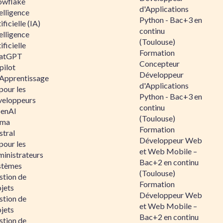
owflake
d'Applications
elligence
Python - Bac+3 en
ificielle (IA)
continu
elligence
(Toulouse)
ificielle
Formation
atGPT
Concepteur
pilot
Développeur
 Apprentissage
d'Applications
pour les
Python - Bac+3 en
veloppeurs
continu
enAI
(Toulouse)
ama
Formation
stral
Développeur Web
pour les
et Web Mobile –
ministrateurs
Bac+2 en continu
stèmes
(Toulouse)
stion de
Formation
jets
Développeur Web
stion de
et Web Mobile –
jets
Bac+2 en continu
stion de