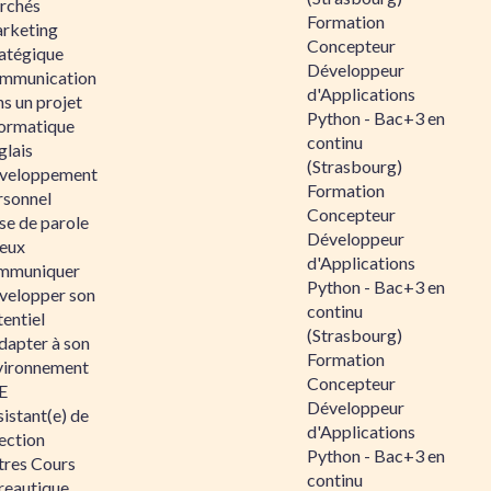
rchés
Formation
rketing
Concepteur
ratégique
Développeur
mmunication
d'Applications
s un projet
Python - Bac+3 en
formatique
continu
glais
(Strasbourg)
veloppement
Formation
rsonnel
Concepteur
se de parole
Développeur
eux
d'Applications
mmuniquer
Python - Bac+3 en
velopper son
continu
entiel
(Strasbourg)
dapter à son
Formation
vironnement
Concepteur
E
Développeur
istant(e) de
d'Applications
ection
Python - Bac+3 en
tres Cours
continu
reautique