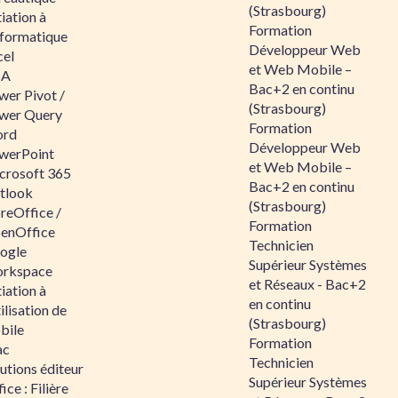
(Strasbourg)
tiation à
Formation
nformatique
Développeur Web
cel
et Web Mobile –
BA
Bac+2 en continu
wer Pivot /
(Strasbourg)
wer Query
Formation
rd
Développeur Web
werPoint
et Web Mobile –
crosoft 365
Bac+2 en continu
tlook
(Strasbourg)
reOffice /
Formation
enOffice
Technicien
ogle
Supérieur Systèmes
rkspace
et Réseaux - Bac+2
tiation à
en continu
tilisation de
(Strasbourg)
bile
Formation
ac
Technicien
utions éditeur
Supérieur Systèmes
ice : Filière