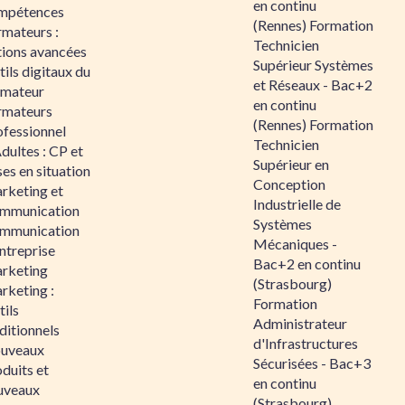
en continu
mpétences
(Rennes) Formation
rmateurs :
Technicien
tions avancées
Supérieur Systèmes
ils digitaux du
et Réseaux - Bac+2
rmateur
en continu
rmateurs
(Rennes) Formation
ofessionnel
Technicien
dultes : CP et
Supérieur en
es en situation
Conception
rketing et
Industrielle de
mmunication
Systèmes
mmunication
Mécaniques -
ntreprise
Bac+2 en continu
rketing
(Strasbourg)
rketing :
Formation
ils
Administrateur
ditionnels
d'Infrastructures
uveaux
Sécurisées - Bac+3
duits et
en continu
uveaux
(Strasbourg)