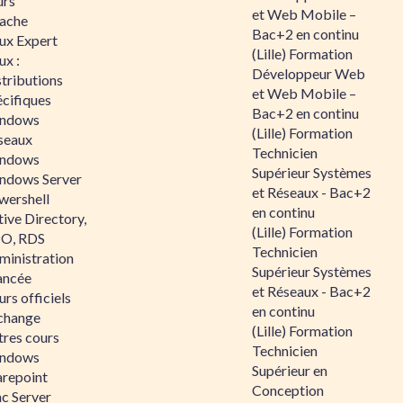
urs
et Web Mobile –
ache
Bac+2 en continu
nux Expert
(Lille) Formation
ux :
Développeur Web
tributions
et Web Mobile –
écifiques
Bac+2 en continu
ndows
(Lille) Formation
seaux
Technicien
ndows
Supérieur Systèmes
ndows Server
et Réseaux - Bac+2
wershell
en continu
ive Directory,
(Lille) Formation
O, RDS
Technicien
ministration
Supérieur Systèmes
ancée
et Réseaux - Bac+2
rs officiels
en continu
change
(Lille) Formation
tres cours
Technicien
ndows
Supérieur en
arepoint
Conception
nc Server