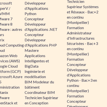
Technicien
crosoft
Développeur
Supérieur Systèmes
perV /
d'Applications
et Réseaux - Bac+2
CVMM
Python
en continu
ware 7
Concepteur
(Montpellier)
ware 8
Développeur
Formation
ware : autres
d'Applications .NET
Administrateur
urs
Concepteur
d'Infrastructures
rix
Développeur
Sécurisées - Bac+3
oud Computing
d'Applications PHP
en continu
oud
Mastere
(Montpellier)
azon Web
Applications
Formation
rvices (AWS)
Intelligentes et
Concepteur
ogle Cloud
BigData
Développeur
atform (GCP)
Ingénierie et
d'Applications
crosoft Azure
modélisation
Python - Bac+3 en
5
BIM Modeleur du
continu
ministration
bâtiment
(Montpellier)
tanix
Coordinateur BIM
Formation
ware
Technicien Supérieur
Concepteur
enStack et
en Conception
Développeur