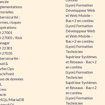
ancée
(Lyon) Formation
glementations
Développeur Web
torielles
et Web Mobile –
ersécurité :
Bac+2 en continu
rmes, risques
(Lyon) Formation
opérations
Développeur Web
O 27001
et Web Mobile –
O 27005 / Risk
Bac+2 en continu
nager
(Lyon) Formation
O 22301
Technicien
O 27035
Supérieur Systèmes
ersécurité :
et Réseaux - Bac+2
oud &
en continu
vSecOps
(Lyon) Formation
eckPoint
Technicien
ses de données
Supérieur Systèmes
L
et Réseaux - Bac+2
cess
en continu
acle
(Lyon) Formation
SQL/MariaDB
Technicien
stgreSQL