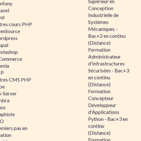
Supérieur en
mfony
Conception
ravel
Industrielle de
nd
Systèmes
tres cours PHP
Mécaniques -
enSource
Bac+2 en continu
rdpress
(Distance)
upal
Formation
estashop
Administrateur
Commerce
d'Infrastructures
omla
Sécurisées - Bac+3
IP
en continu
tres CMS PHP
(Distance)
pe
Formation
-Server
Concepteur
mbra
Développeur
ios
d'Applications
aphiste
Python - Bac+3 en
AO
continu
emiers pas en
(Distance)
éation
Formation