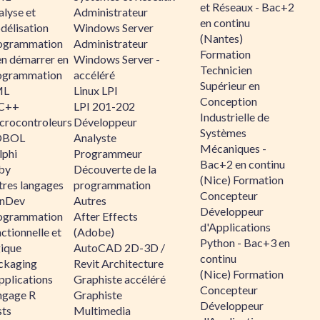
et Réseaux - Bac+2
alyse et
Administrateur
en continu
délisation
Windows Server
(Nantes)
ogrammation
Administrateur
Formation
en démarrer en
Windows Server -
Technicien
ogrammation
accéléré
Supérieur en
ML
Linux LPI
Conception
C++
LPI 201-202
Industrielle de
crocontroleurs
Développeur
Systèmes
OBOL
Analyste
Mécaniques -
lphi
Programmeur
Bac+2 en continu
by
Découverte de la
(Nice) Formation
tres langages
programmation
Concepteur
nDev
Autres
Développeur
ogrammation
After Effects
d'Applications
ctionnelle et
(Adobe)
Python - Bac+3 en
gique
AutoCAD 2D-3D /
continu
ckaging
Revit Architecture
(Nice) Formation
pplications
Graphiste accéléré
Concepteur
ngage R
Graphiste
Développeur
sts
Multimedia