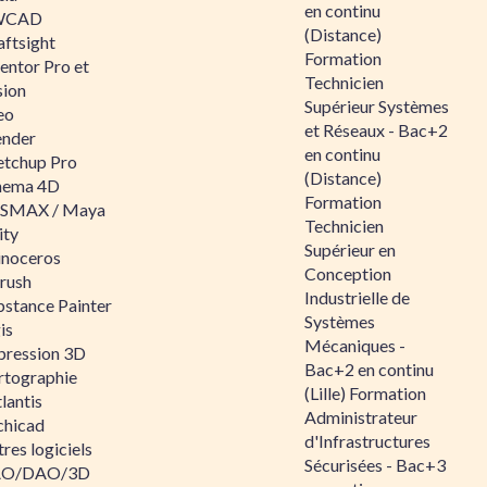
en continu
WCAD
(Distance)
aftsight
Formation
entor Pro et
Technicien
sion
Supérieur Systèmes
eo
et Réseaux - Bac+2
ender
en continu
etchup Pro
(Distance)
nema 4D
Formation
SMAX / Maya
Technicien
ity
Supérieur en
inoceros
Conception
rush
Industrielle de
bstance Painter
Systèmes
is
Mécaniques -
pression 3D
Bac+2 en continu
rtographie
(Lille) Formation
lantis
Administrateur
chicad
d'Infrastructures
res logiciels
Sécurisées - Bac+3
O/DAO/3D