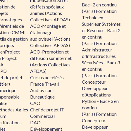
BIT
modélisation 3D et
Bac+2 en continu
stion de
d’effets spéciaux
(Paris) Formation
jets
animés (Actions
Technicien
formatiques
Collectives AFDAS)
Supérieur Systèmes
érentiels de
ACO-Montage et
et Réseaux - Bac+2
stion : CMMI
étalonnage
en continu
ils de gestion
audiovisuel (Actions
(Paris) Formation
projets
Collectives AFDAS)
Administrateur
enProject
ACO-Promotion et
d'Infrastructures
 Project
diffusion sur internet
Sécurisées - Bac+3
RA
(Actions Collectives
en continu
GPD
AFDAS)
(Paris) Formation
f de projets
Cursus accélérés
Concepteur
tier)
France Travail
Développeur
mérique
Audiovisuel
d'Applications
sponsable
Bureautique
Python - Bac+3 en
lité
CAO
continu
thodes Agiles
Chef de projet IT
(Paris) Formation
rum
Commercial
Concepteur
tifications
DAO
Développeur
les
Développement