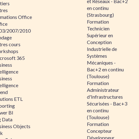
et Réseaux - Bac+2
tiers
en continu
tres
(Strasbourg)
rmations Office
Formation
fice
Technicien
03/2007/2010
Supérieur en
ndage
Conception
tres cours
Industrielle de
rkshops
Systèmes
crosoft 365
Mécaniques -
siness
Bac+2 en continu
elligence
(Toulouse)
siness
Formation
elligence
Administrateur
lend
d'Infrastructures
lutions ETL
Sécurisées - Bac+3
porting
en continu
wer BI
(Toulouse)
g Data
Formation
siness Objects
Concepteur
ik
Développeur