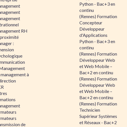
Python - Bac+3 en
nagement
continu
nagement
(Rennes) Formation
nagement
Concepteur
érationnel
Développeur
nagement RH
d'Applications
 proximité
Python - Bac+3 en
nager :
continu
mension
(Rennes) Formation
ychologique
Développeur Web
mmunication
et Web Mobile –
 Management
Bac+2 en continu
 management à
(Rennes) Formation
direction
Développeur Web
KR
et Web Mobile –
tres
Bac+2 en continu
rmations
(Rennes) Formation
nagement
Technicien
rmateurs
Supérieur Systèmes
rmateurs
et Réseaux - Bac+2
ansmission de