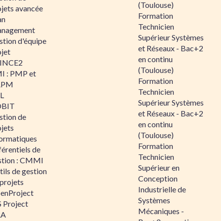
(Toulouse)
ojets avancée
Formation
an
Technicien
nagement
Supérieur Systèmes
stion d'équipe
et Réseaux - Bac+2
jet
en continu
INCE2
(Toulouse)
I : PMP et
Formation
APM
Technicien
IL
Supérieur Systèmes
BIT
et Réseaux - Bac+2
stion de
en continu
jets
(Toulouse)
formatiques
Formation
érentiels de
Technicien
stion : CMMI
Supérieur en
ils de gestion
Conception
projets
Industrielle de
enProject
Systèmes
 Project
Mécaniques -
RA