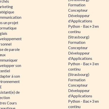
rchés
Formation
rketing
Concepteur
ratégique
Développeur
mmunication
d'Applications
s un projet
Python - Bac+3 en
formatique
continu
glais
(Strasbourg)
veloppement
Formation
rsonnel
Concepteur
se de parole
Développeur
eux
d'Applications
mmuniquer
Python - Bac+3 en
velopper son
continu
entiel
(Strasbourg)
dapter à son
Formation
vironnement
Concepteur
E
Développeur
istant(e) de
d'Applications
ection
Python - Bac+3 en
tres Cours
continu
reautique