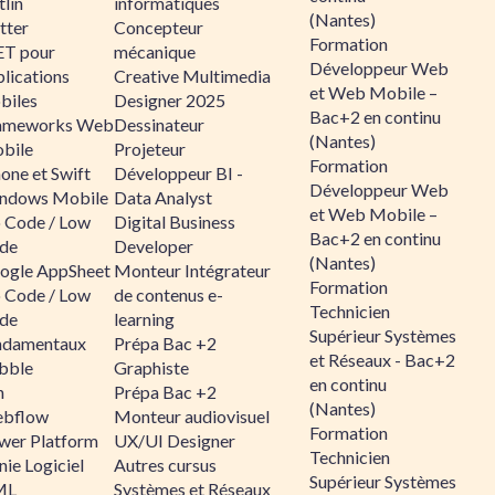
lin
informatiques
(Nantes)
tter
Concepteur
Formation
ET pour
mécanique
Développeur Web
lications
Creative Multimedia
et Web Mobile –
biles
Designer 2025
Bac+2 en continu
ameworks Web
Dessinateur
(Nantes)
bile
Projeteur
Formation
one et Swift
Développeur BI -
Développeur Web
ndows Mobile
Data Analyst
et Web Mobile –
 Code / Low
Digital Business
Bac+2 en continu
de
Developer
(Nantes)
ogle AppSheet
Monteur Intégrateur
Formation
 Code / Low
de contenus e-
Technicien
de
learning
Supérieur Systèmes
ndamentaux
Prépa Bac +2
et Réseaux - Bac+2
bble
Graphiste
en continu
n
Prépa Bac +2
(Nantes)
bflow
Monteur audiovisuel
Formation
wer Platform
UX/UI Designer
Technicien
ie Logiciel
Autres cursus
Supérieur Systèmes
ML
Systèmes et Réseaux