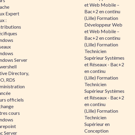
urs
et Web Mobile –
ache
Bac+2 en continu
nux Expert
(Lille) Formation
ux :
Développeur Web
tributions
et Web Mobile –
écifiques
Bac+2 en continu
ndows
(Lille) Formation
seaux
Technicien
ndows
Supérieur Systèmes
ndows Server
et Réseaux - Bac+2
wershell
en continu
ive Directory,
(Lille) Formation
O, RDS
Technicien
ministration
Supérieur Systèmes
ancée
et Réseaux - Bac+2
rs officiels
en continu
change
(Lille) Formation
tres cours
Technicien
ndows
Supérieur en
arepoint
Conception
nc Server