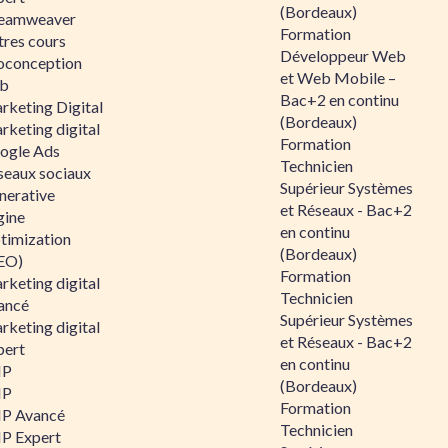
(Bordeaux)
eamweaver
Formation
tres cours
Développeur Web
oconception
et Web Mobile –
b
Bac+2 en continu
rketing Digital
(Bordeaux)
rketing digital
Formation
ogle Ads
Technicien
seaux sociaux
Supérieur Systèmes
nerative
et Réseaux - Bac+2
gine
en continu
timization
(Bordeaux)
EO)
Formation
rketing digital
Technicien
ancé
Supérieur Systèmes
rketing digital
et Réseaux - Bac+2
pert
en continu
HP
(Bordeaux)
HP
Formation
P Avancé
Technicien
P Expert