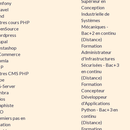
Supérieur en
mfony
Conception
ravel
Industrielle de
nd
Systèmes
tres cours PHP
Mécaniques -
enSource
Bac+2 en continu
rdpress
(Distance)
upal
Formation
estashop
Administrateur
Commerce
d'Infrastructures
omla
Sécurisées - Bac+3
IP
en continu
tres CMS PHP
(Distance)
pe
Formation
-Server
Concepteur
mbra
Développeur
ios
d'Applications
aphiste
Python - Bac+3 en
AO
continu
emiers pas en
(Distance)
éation
Formation