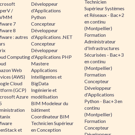
Technicien
crosoft
Développeur
Supérieur Systèmes
perV /
d'Applications
et Réseaux - Bac+2
CVMM
Python
en continu
ware 7
Concepteur
(Montpellier)
ware 8
Développeur
Formation
ware : autres
d'Applications .NET
Administrateur
urs
Concepteur
d'Infrastructures
rix
Développeur
Sécurisées - Bac+3
oud Computing
d'Applications PHP
en continu
oud
Mastere
(Montpellier)
azon Web
Applications
Formation
rvices (AWS)
Intelligentes et
Concepteur
ogle Cloud
BigData
Développeur
atform (GCP)
Ingénierie et
d'Applications
crosoft Azure
modélisation
Python - Bac+3 en
5
BIM Modeleur du
continu
ministration
bâtiment
(Montpellier)
tanix
Coordinateur BIM
Formation
ware
Technicien Supérieur
Concepteur
enStack et
en Conception
Développeur