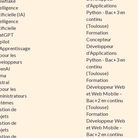
owflake
d'Applications
elligence
Python - Bac+3 en
ificielle (IA)
continu
elligence
(Toulouse)
ificielle
Formation
atGPT
Concepteur
pilot
Développeur
 Apprentissage
d'Applications
pour les
Python - Bac+3 en
veloppeurs
continu
enAI
(Toulouse)
ama
Formation
stral
Développeur Web
pour les
et Web Mobile –
ministrateurs
Bac+2 en continu
stèmes
(Toulouse)
stion de
Formation
jets
Développeur Web
stion de
et Web Mobile –
jets
Bac+2 en continu
stion de