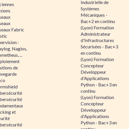
Industrielle de
ciennes
Systèmes
rsions
Mécaniques -
seaux
Bac+2 en continu
seaux
(Lyon) Formation
seaux Fabric
Administrateur
stic
d'Infrastructures
ervision :
Sécurisées - Bac+3
aylog, Nagios,
en continu
metheus, ...
(Lyon) Formation
ploiement
Concepteur
utions de
Développeur
uvegarde
d'Applications
sco
Python - Bac+3 en
ormshield
continu
bersécurité
(Lyon) Formation
bersécurité
Concepteur
ndamentaux
Développeur
cking et
d'Applications
urité
Python - Bac+3 en
bersécurité
continu