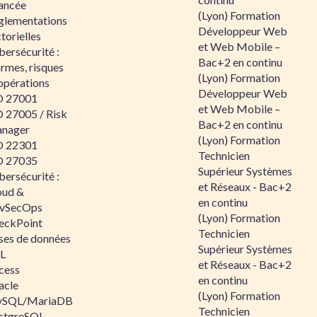
ancée
(Lyon) Formation
glementations
Développeur Web
torielles
et Web Mobile –
ersécurité :
Bac+2 en continu
rmes, risques
(Lyon) Formation
opérations
Développeur Web
O 27001
et Web Mobile –
O 27005 / Risk
Bac+2 en continu
nager
(Lyon) Formation
O 22301
Technicien
O 27035
Supérieur Systèmes
ersécurité :
et Réseaux - Bac+2
oud &
en continu
vSecOps
(Lyon) Formation
eckPoint
Technicien
ses de données
Supérieur Systèmes
L
et Réseaux - Bac+2
cess
en continu
acle
(Lyon) Formation
SQL/MariaDB
Technicien
stgreSQL