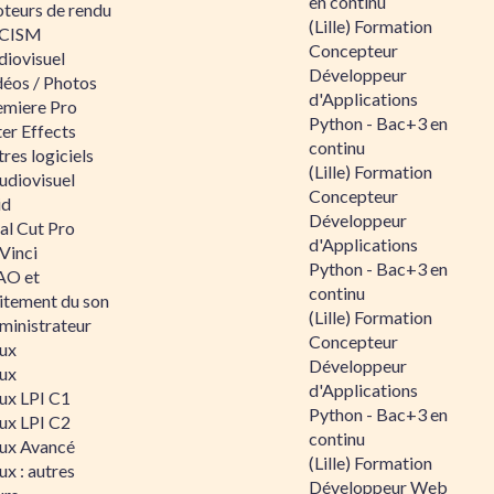
en continu
teurs de rendu
(Lille) Formation
CISM
Concepteur
diovisuel
Développeur
déos / Photos
d'Applications
emiere Pro
Python - Bac+3 en
er Effects
continu
res logiciels
(Lille) Formation
udiovisuel
Concepteur
id
Développeur
al Cut Pro
d'Applications
Vinci
Python - Bac+3 en
O et
continu
aitement du son
(Lille) Formation
ministrateur
Concepteur
nux
Développeur
nux
d'Applications
nux LPI C1
Python - Bac+3 en
nux LPI C2
continu
nux Avancé
(Lille) Formation
ux : autres
Développeur Web