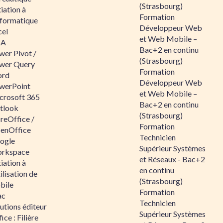
(Strasbourg)
tiation à
Formation
nformatique
Développeur Web
cel
et Web Mobile –
BA
Bac+2 en continu
wer Pivot /
(Strasbourg)
wer Query
Formation
rd
Développeur Web
werPoint
et Web Mobile –
crosoft 365
Bac+2 en continu
tlook
(Strasbourg)
reOffice /
Formation
enOffice
Technicien
ogle
Supérieur Systèmes
rkspace
et Réseaux - Bac+2
tiation à
en continu
tilisation de
(Strasbourg)
bile
Formation
ac
Technicien
utions éditeur
Supérieur Systèmes
ice : Filière