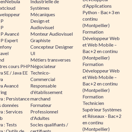
enNebula
Industrielle de
d'Applications
xtcloud
Systèmes
Python - Bac+3 en
veloppeur
Mécaniques
continu
HP
Design et
(Montpellier)
HP
Audiovisuel
Formation
P Avancé
Monteur Audiovisuel
Développeur Web
P Expert
Graphiste
et Web Mobile –
mfony
Concepteur Designer
Bac+2 en continu
ravel
UI
(Montpellier)
nd
Métiers transverses
Formation
tres cours PHP
Négociateur
Développeur Web
a SE / Java EE
Technico-
et Web Mobile –
va
Commercial
Bac+2 en continu
va Avancé
Responsable
(Montpellier)
ring
d'établissement
Formation
a : Persistance
marchand
Technicien
s données
Formateur
Supérieur Systèmes
a : Services
Professionnel
et Réseaux - Bac+2
b
d'Adultes
en continu
a : Tests
Socles qualifiants /
(Montpellier)
a : Outils de
certifiants