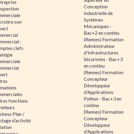
ntreprise
Conception
ospection
Industrielle de
mmerciale
Systèmes
croitre son
Mécaniques -
pact
Bac+2 en continu
mmercial
(Rennes) Formation
mmercial :
Administrateur
mptes clefs
d'Infrastructures
atégie
Sécurisées - Bac+3
mmerciale
en continu
mmercial
(Rennes) Formation
pert
Concepteur
tres
Développeur
rmations
d'Applications
mmerciales
Python - Bac+3 en
tres fonctions
continu
heteurs
(Rennes) Formation
iness Plan /
Concepteur
otage d’activité
Développeur
éation
d'Applications
ntreprise