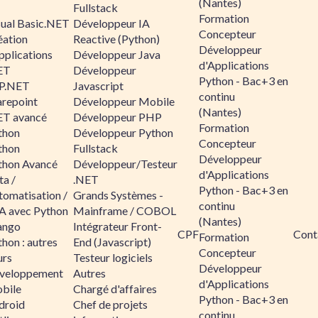
(Nantes)
Fullstack
Formation
sual Basic.NET
Développeur IA
Concepteur
éation
Reactive (Python)
Développeur
pplications
Développeur Java
d'Applications
ET
Développeur
Python - Bac+3 en
P.NET
Javascript
continu
arepoint
Développeur Mobile
(Nantes)
ET avancé
Développeur PHP
Formation
thon
Développeur Python
Concepteur
thon
Fullstack
Développeur
thon Avancé
Développeur/Testeur
d'Applications
ta /
.NET
Python - Bac+3 en
tomatisation /
Grands Systèmes -
continu
A avec Python
Mainframe / COBOL
(Nantes)
ango
Intégrateur Front-
CPF
Cont
Formation
hon : autres
End (Javascript)
Concepteur
urs
Testeur logiciels
Développeur
veloppement
Autres
d'Applications
bile
Chargé d'affaires
Python - Bac+3 en
droid
Chef de projets
continu