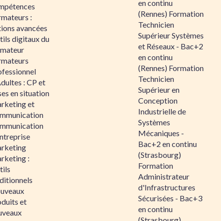
en continu
mpétences
(Rennes) Formation
rmateurs :
Technicien
tions avancées
Supérieur Systèmes
ils digitaux du
et Réseaux - Bac+2
rmateur
en continu
rmateurs
(Rennes) Formation
ofessionnel
Technicien
dultes : CP et
Supérieur en
es en situation
Conception
rketing et
Industrielle de
mmunication
Systèmes
mmunication
Mécaniques -
ntreprise
Bac+2 en continu
rketing
(Strasbourg)
rketing :
Formation
ils
Administrateur
ditionnels
d'Infrastructures
uveaux
Sécurisées - Bac+3
duits et
en continu
uveaux
(Strasbourg)