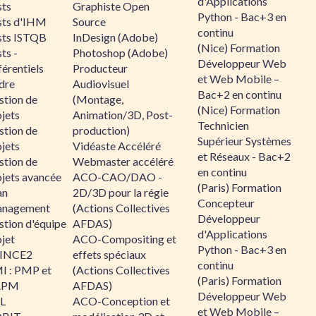
d'Applications
sts
Graphiste Open
Python - Bac+3 en
sts d'IHM
Source
continu
sts ISTQB
InDesign (Adobe)
(Nice) Formation
ts -
Photoshop (Adobe)
Développeur Web
érentiels
Producteur
et Web Mobile –
dre
Audiovisuel
Bac+2 en continu
stion de
(Montage,
(Nice) Formation
jets
Animation/3D, Post-
Technicien
stion de
production)
Supérieur Systèmes
jets
Vidéaste Accéléré
et Réseaux - Bac+2
stion de
Webmaster accéléré
en continu
ojets avancée
ACO-CAO/DAO -
(Paris) Formation
an
2D/3D pour la régie
Concepteur
nagement
(Actions Collectives
Développeur
stion d'équipe
AFDAS)
d'Applications
jet
ACO-Compositing et
Python - Bac+3 en
INCE2
effets spéciaux
continu
I : PMP et
(Actions Collectives
(Paris) Formation
APM
AFDAS)
Développeur Web
IL
ACO-Conception et
et Web Mobile –