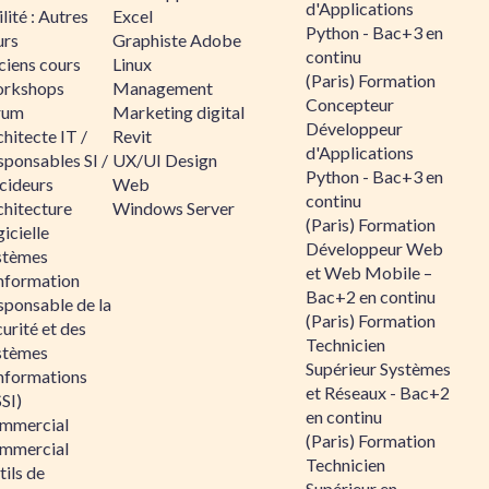
d'Applications
lité : Autres
Excel
Python - Bac+3 en
urs
Graphiste Adobe
continu
ciens cours
Linux
(Paris) Formation
rkshops
Management
Concepteur
rum
Marketing digital
Développeur
hitecte IT /
Revit
d'Applications
sponsables SI /
UX/UI Design
Python - Bac+3 en
cideurs
Web
continu
chitecture
Windows Server
(Paris) Formation
icielle
Développeur Web
stèmes
et Web Mobile –
information
Bac+2 en continu
sponsable de la
(Paris) Formation
urité et des
Technicien
stèmes
Supérieur Systèmes
informations
et Réseaux - Bac+2
SI)
en continu
mmercial
(Paris) Formation
mmercial
Technicien
ils de
Supérieur en