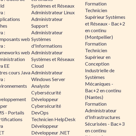
Formation
ld
Systèmes et Réseaux
Technicien
a :
Administrateur Linux
Supérieur Systèmes
plications
Administrateur
et Réseaux - Bac+2
ches
Support
en continu
a :
Administrateur
(Montpellier)
mposants web
Systèmes
Formation
a :
d'Informations
Technicien
ameworks web
Administrateur
Supérieur en
ministration
Systèmes et Réseaux
Conception
va EE
Cloud
Industrielle de
tres cours Java
Administrateur
Systèmes
a :
Windows Server
Mécaniques -
vironnements
Analyste
Bac+2 en continu
Cybersécurité
(Nantes)
veloppement
Développeur
Formation
sper
Cybersécurité
Administrateur
S - Portails
DevOps
d'Infrastructures
tifications
Technicien HelpDesk
Sécurisées - Bac+3
va
Développeur
en continu
ET
Développeur .NET