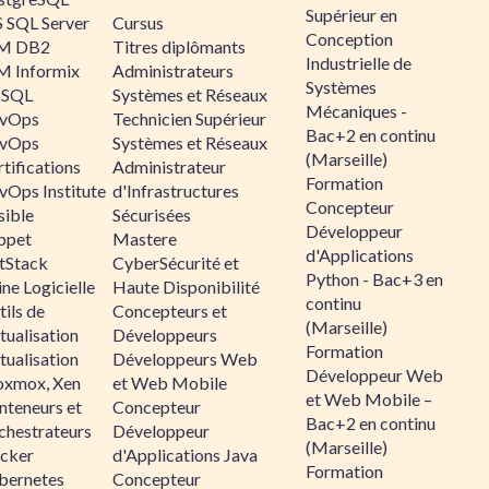
Supérieur en
 SQL Server
Cursus
Conception
M DB2
Titres diplômants
Industrielle de
M Informix
Administrateurs
Systèmes
SQL
Systèmes et Réseaux
Mécaniques -
vOps
Technicien Supérieur
Bac+2 en continu
vOps
Systèmes et Réseaux
(Marseille)
tifications
Administrateur
Formation
vOps Institute
d'Infrastructures
Concepteur
sible
Sécurisées
Développeur
ppet
Mastere
d'Applications
ltStack
CyberSécurité et
Python - Bac+3 en
ne Logicielle
Haute Disponibilité
continu
ils de
Concepteurs et
(Marseille)
tualisation
Développeurs
Formation
tualisation
Développeurs Web
Développeur Web
oxmox, Xen
et Web Mobile
et Web Mobile –
nteneurs et
Concepteur
Bac+2 en continu
chestrateurs
Développeur
(Marseille)
cker
d'Applications Java
Formation
bernetes
Concepteur