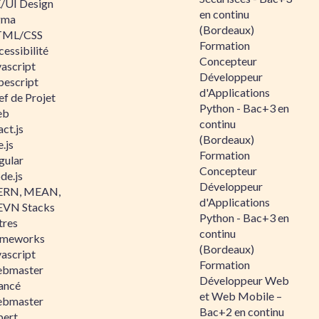
/UI Design
en continu
gma
(Bordeaux)
ML/CSS
Formation
essibilité
Concepteur
vascript
Développeur
pescript
d'Applications
ef de Projet
Python - Bac+3 en
eb
continu
ct.js
(Bordeaux)
.js
Formation
gular
Concepteur
de.js
Développeur
RN, MEAN,
d'Applications
VN Stacks
Python - Bac+3 en
tres
continu
ameworks
(Bordeaux)
vascript
Formation
bmaster
Développeur Web
ancé
et Web Mobile –
bmaster
Bac+2 en continu
pert