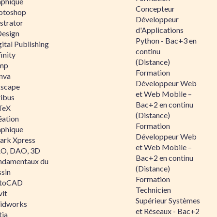
aphique
Concepteur
otoshop
Développeur
ustrator
d'Applications
Design
Python - Bac+3 en
ital Publishing
continu
inity
(Distance)
mp
Formation
nva
Développeur Web
kscape
et Web Mobile –
ribus
Bac+2 en continu
TeX
(Distance)
éation
Formation
aphique
Développeur Web
ark Xpress
et Web Mobile –
O, DAO, 3D
Bac+2 en continu
ndamentaux du
(Distance)
ssin
Formation
toCAD
Technicien
vit
Supérieur Systèmes
lidworks
et Réseaux - Bac+2
tia