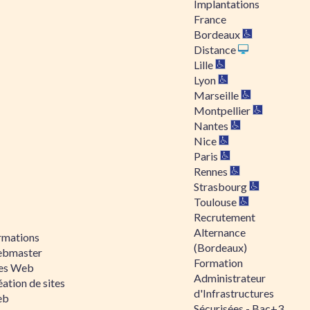
Implantations
France
Bordeaux
Distance
Lille
Lyon
Marseille
Montpellier
Nantes
Nice
Paris
Rennes
Strasbourg
Toulouse
Recrutement
Alternance
rmations
(Bordeaux)
bmaster
Formation
tes Web
Administrateur
ation de sites
d'Infrastructures
eb
Sécurisées - Bac+3