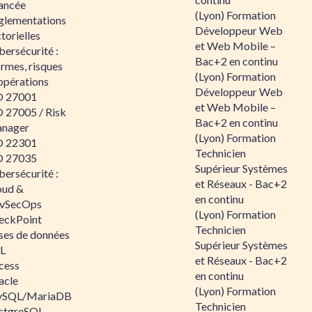
ancée
(Lyon) Formation
glementations
Développeur Web
torielles
et Web Mobile –
ersécurité :
Bac+2 en continu
rmes, risques
(Lyon) Formation
opérations
Développeur Web
O 27001
et Web Mobile –
O 27005 / Risk
Bac+2 en continu
nager
(Lyon) Formation
O 22301
Technicien
O 27035
Supérieur Systèmes
ersécurité :
et Réseaux - Bac+2
oud &
en continu
vSecOps
(Lyon) Formation
eckPoint
Technicien
ses de données
Supérieur Systèmes
L
et Réseaux - Bac+2
cess
en continu
acle
(Lyon) Formation
SQL/MariaDB
Technicien
stgreSQL