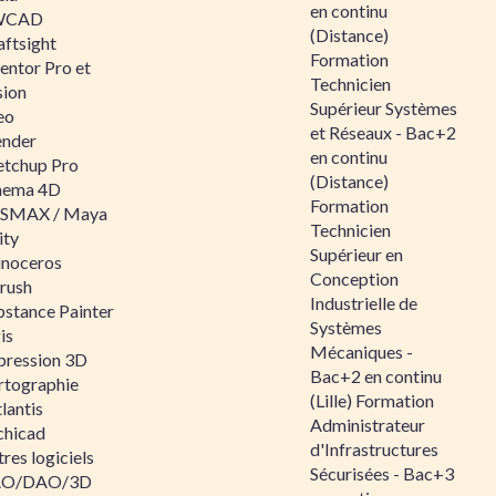
en continu
WCAD
(Distance)
aftsight
Formation
entor Pro et
Technicien
sion
Supérieur Systèmes
eo
et Réseaux - Bac+2
ender
en continu
etchup Pro
(Distance)
nema 4D
Formation
SMAX / Maya
Technicien
ity
Supérieur en
inoceros
Conception
rush
Industrielle de
bstance Painter
Systèmes
is
Mécaniques -
pression 3D
Bac+2 en continu
rtographie
(Lille) Formation
lantis
Administrateur
chicad
d'Infrastructures
res logiciels
Sécurisées - Bac+3
O/DAO/3D