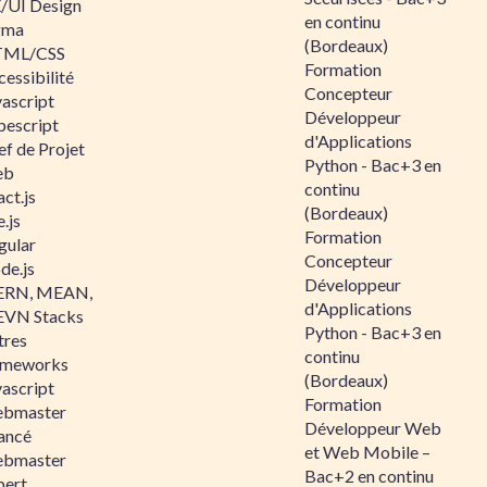
/UI Design
en continu
gma
(Bordeaux)
ML/CSS
Formation
essibilité
Concepteur
vascript
Développeur
pescript
d'Applications
ef de Projet
Python - Bac+3 en
eb
continu
ct.js
(Bordeaux)
.js
Formation
gular
Concepteur
de.js
Développeur
RN, MEAN,
d'Applications
VN Stacks
Python - Bac+3 en
tres
continu
ameworks
(Bordeaux)
vascript
Formation
bmaster
Développeur Web
ancé
et Web Mobile –
bmaster
Bac+2 en continu
pert