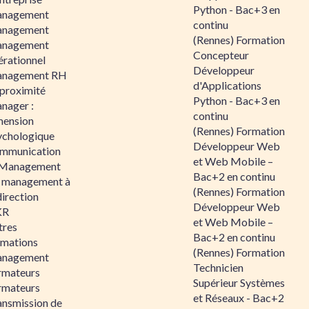
Python - Bac+3 en
nagement
continu
nagement
(Rennes) Formation
nagement
Concepteur
érationnel
Développeur
nagement RH
d'Applications
 proximité
Python - Bac+3 en
nager :
continu
mension
(Rennes) Formation
ychologique
Développeur Web
mmunication
et Web Mobile –
 Management
Bac+2 en continu
 management à
(Rennes) Formation
direction
Développeur Web
KR
et Web Mobile –
tres
Bac+2 en continu
rmations
(Rennes) Formation
nagement
Technicien
rmateurs
Supérieur Systèmes
rmateurs
et Réseaux - Bac+2
ansmission de