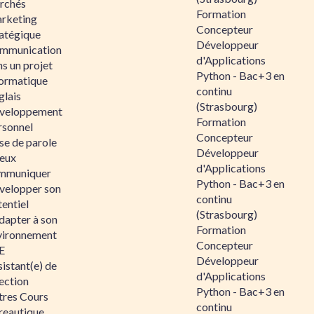
rchés
Formation
rketing
Concepteur
ratégique
Développeur
mmunication
d'Applications
s un projet
Python - Bac+3 en
formatique
continu
glais
(Strasbourg)
veloppement
Formation
rsonnel
Concepteur
se de parole
Développeur
eux
d'Applications
mmuniquer
Python - Bac+3 en
velopper son
continu
entiel
(Strasbourg)
dapter à son
Formation
vironnement
Concepteur
E
Développeur
istant(e) de
d'Applications
ection
Python - Bac+3 en
tres Cours
continu
reautique