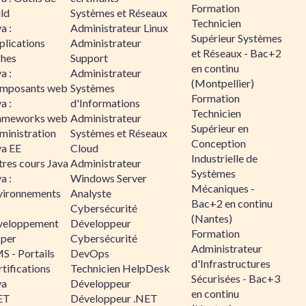
Formation
ld
Systèmes et Réseaux
Technicien
a :
Administrateur Linux
Supérieur Systèmes
plications
Administrateur
et Réseaux - Bac+2
ches
Support
en continu
a :
Administrateur
(Montpellier)
mposants web
Systèmes
Formation
a :
d'Informations
Technicien
ameworks web
Administrateur
Supérieur en
ministration
Systèmes et Réseaux
Conception
va EE
Cloud
Industrielle de
tres cours Java
Administrateur
Systèmes
a :
Windows Server
Mécaniques -
vironnements
Analyste
Bac+2 en continu
Cybersécurité
(Nantes)
veloppement
Développeur
Formation
sper
Cybersécurité
Administrateur
S - Portails
DevOps
d'Infrastructures
tifications
Technicien HelpDesk
Sécurisées - Bac+3
va
Développeur
en continu
ET
Développeur .NET