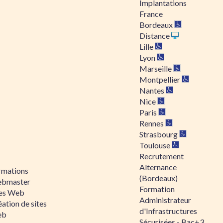
Implantations
France
Bordeaux
Distance
Lille
Lyon
Marseille
Montpellier
Nantes
Nice
Paris
Rennes
Strasbourg
Toulouse
Recrutement
Alternance
rmations
(Bordeaux)
bmaster
Formation
tes Web
Administrateur
ation de sites
d'Infrastructures
eb
Sécurisées - Bac+3