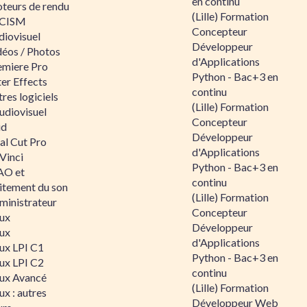
en continu
teurs de rendu
(Lille) Formation
CISM
Concepteur
diovisuel
Développeur
déos / Photos
d'Applications
emiere Pro
Python - Bac+3 en
er Effects
continu
res logiciels
(Lille) Formation
udiovisuel
Concepteur
id
Développeur
al Cut Pro
d'Applications
Vinci
Python - Bac+3 en
O et
continu
aitement du son
(Lille) Formation
ministrateur
Concepteur
nux
Développeur
nux
d'Applications
nux LPI C1
Python - Bac+3 en
nux LPI C2
continu
nux Avancé
(Lille) Formation
ux : autres
Développeur Web