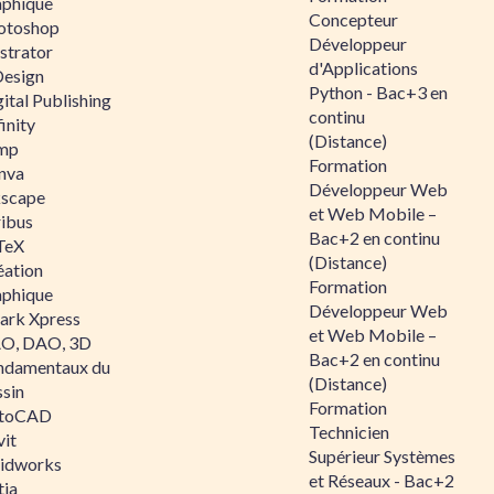
aphique
Concepteur
otoshop
Développeur
ustrator
d'Applications
Design
Python - Bac+3 en
ital Publishing
continu
inity
(Distance)
mp
Formation
nva
Développeur Web
kscape
et Web Mobile –
ribus
Bac+2 en continu
TeX
(Distance)
éation
Formation
aphique
Développeur Web
ark Xpress
et Web Mobile –
O, DAO, 3D
Bac+2 en continu
ndamentaux du
(Distance)
ssin
Formation
toCAD
Technicien
vit
Supérieur Systèmes
lidworks
et Réseaux - Bac+2
tia