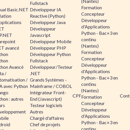
(Nantes)
Fullstack
Formation
sual Basic.NET
Développeur IA
Concepteur
éation
Reactive (Python)
Développeur
pplications
Développeur Java
d'Applications
ET
Développeur
Python - Bac+3 en
P.NET
Javascript
continu
arepoint
Développeur Mobile
(Nantes)
ET avancé
Développeur PHP
Formation
thon
Développeur Python
Concepteur
thon
Fullstack
Développeur
thon Avancé
Développeur/Testeur
d'Applications
ta /
.NET
Python - Bac+3 en
tomatisation /
Grands Systèmes -
continu
A avec Python
Mainframe / COBOL
(Nantes)
ango
Intégrateur Front-
CPF
Cont
Formation
hon : autres
End (Javascript)
Concepteur
urs
Testeur logiciels
Développeur
veloppement
Autres
d'Applications
bile
Chargé d'affaires
Python - Bac+3 en
droid
Chef de projets
continu