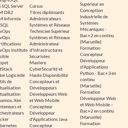
Supérieur en
 SQL Server
Cursus
Conception
M DB2
Titres diplômants
Industrielle de
M Informix
Administrateurs
Systèmes
SQL
Systèmes et Réseaux
Mécaniques -
vOps
Technicien Supérieur
Bac+2 en continu
vOps
Systèmes et Réseaux
(Marseille)
tifications
Administrateur
Formation
vOps Institute
d'Infrastructures
Concepteur
sible
Sécurisées
Développeur
ppet
Mastere
d'Applications
ltStack
CyberSécurité et
Python - Bac+3 en
ne Logicielle
Haute Disponibilité
continu
ils de
Concepteurs et
(Marseille)
tualisation
Développeurs
Formation
tualisation
Développeurs Web
Développeur Web
oxmox, Xen
et Web Mobile
et Web Mobile –
nteneurs et
Concepteur
Bac+2 en continu
chestrateurs
Développeur
(Marseille)
cker
d'Applications Java
Formation
bernetes
Concepteur