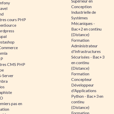
Supérieur en
mfony
Conception
ravel
Industrielle de
nd
Systèmes
tres cours PHP
Mécaniques -
enSource
Bac+2 en continu
rdpress
(Distance)
upal
Formation
estashop
Administrateur
Commerce
d'Infrastructures
omla
Sécurisées - Bac+3
IP
en continu
tres CMS PHP
(Distance)
pe
Formation
-Server
Concepteur
mbra
Développeur
ios
d'Applications
aphiste
Python - Bac+3 en
AO
continu
emiers pas en
(Distance)
éation
Formation