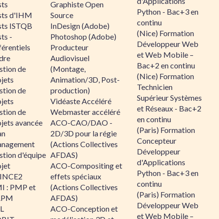
d'Applications
sts
Graphiste Open
Python - Bac+3 en
sts d'IHM
Source
continu
sts ISTQB
InDesign (Adobe)
(Nice) Formation
ts -
Photoshop (Adobe)
Développeur Web
érentiels
Producteur
et Web Mobile –
dre
Audiovisuel
Bac+2 en continu
stion de
(Montage,
(Nice) Formation
jets
Animation/3D, Post-
Technicien
stion de
production)
Supérieur Systèmes
jets
Vidéaste Accéléré
et Réseaux - Bac+2
stion de
Webmaster accéléré
en continu
ojets avancée
ACO-CAO/DAO -
(Paris) Formation
an
2D/3D pour la régie
Concepteur
nagement
(Actions Collectives
Développeur
stion d'équipe
AFDAS)
d'Applications
jet
ACO-Compositing et
Python - Bac+3 en
INCE2
effets spéciaux
continu
I : PMP et
(Actions Collectives
(Paris) Formation
APM
AFDAS)
Développeur Web
IL
ACO-Conception et
et Web Mobile –