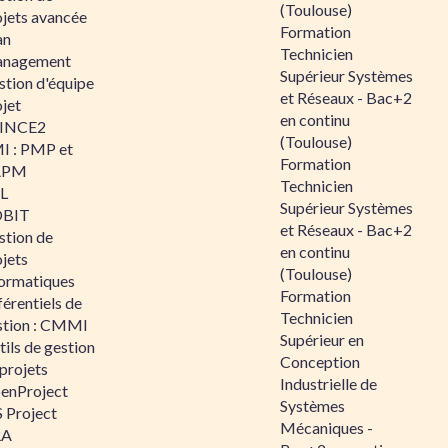
(Toulouse)
ojets avancée
Formation
an
Technicien
nagement
Supérieur Systèmes
stion d'équipe
et Réseaux - Bac+2
jet
en continu
INCE2
(Toulouse)
I : PMP et
Formation
APM
Technicien
IL
Supérieur Systèmes
BIT
et Réseaux - Bac+2
stion de
en continu
jets
(Toulouse)
formatiques
Formation
érentiels de
Technicien
stion : CMMI
Supérieur en
ils de gestion
Conception
projets
Industrielle de
enProject
Systèmes
 Project
Mécaniques -
RA