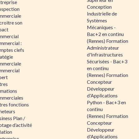
ntreprise
Conception
ospection
Industrielle de
mmerciale
Systèmes
croitre son
Mécaniques -
pact
Bac+2 en continu
mmercial
(Rennes) Formation
mmercial :
Administrateur
mptes clefs
d'Infrastructures
atégie
Sécurisées - Bac+3
mmerciale
en continu
mmercial
(Rennes) Formation
pert
Concepteur
tres
Développeur
rmations
d'Applications
mmerciales
Python - Bac+3 en
tres fonctions
continu
heteurs
(Rennes) Formation
iness Plan /
Concepteur
otage d’activité
Développeur
éation
d'Applications
ntreprise