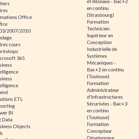
et Réseaux - Bac+2
tiers
en continu
tres
(Strasbourg)
rmations Office
Formation
fice
Technicien
03/2007/2010
Supérieur en
ndage
Conception
tres cours
Industrielle de
rkshops
Systèmes
crosoft 365
Mécaniques -
siness
Bac+2 en continu
elligence
(Toulouse)
siness
Formation
elligence
Administrateur
lend
d'Infrastructures
lutions ETL
Sécurisées - Bac+3
porting
en continu
wer BI
(Toulouse)
g Data
Formation
siness Objects
Concepteur
ik
Développeur