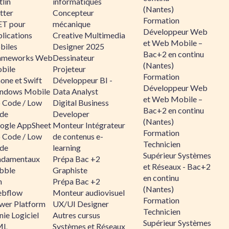
lin
informatiques
(Nantes)
tter
Concepteur
Formation
ET pour
mécanique
Développeur Web
lications
Creative Multimedia
et Web Mobile –
biles
Designer 2025
Bac+2 en continu
ameworks Web
Dessinateur
(Nantes)
bile
Projeteur
Formation
one et Swift
Développeur BI -
Développeur Web
ndows Mobile
Data Analyst
et Web Mobile –
 Code / Low
Digital Business
Bac+2 en continu
de
Developer
(Nantes)
ogle AppSheet
Monteur Intégrateur
Formation
 Code / Low
de contenus e-
Technicien
de
learning
Supérieur Systèmes
ndamentaux
Prépa Bac +2
et Réseaux - Bac+2
bble
Graphiste
en continu
n
Prépa Bac +2
(Nantes)
bflow
Monteur audiovisuel
Formation
wer Platform
UX/UI Designer
Technicien
ie Logiciel
Autres cursus
Supérieur Systèmes
ML
Systèmes et Réseaux