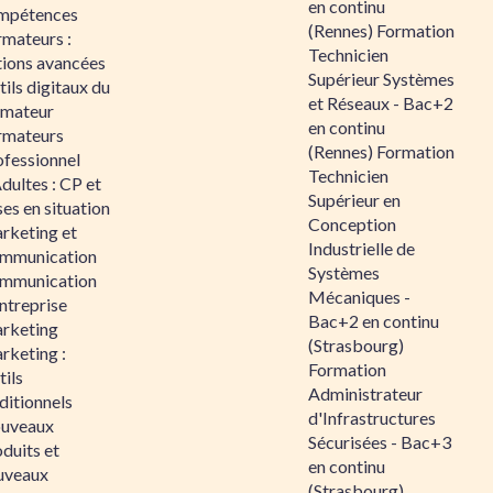
en continu
mpétences
(Rennes) Formation
rmateurs :
Technicien
tions avancées
Supérieur Systèmes
ils digitaux du
et Réseaux - Bac+2
rmateur
en continu
rmateurs
(Rennes) Formation
ofessionnel
Technicien
dultes : CP et
Supérieur en
es en situation
Conception
rketing et
Industrielle de
mmunication
Systèmes
mmunication
Mécaniques -
ntreprise
Bac+2 en continu
rketing
(Strasbourg)
rketing :
Formation
ils
Administrateur
ditionnels
d'Infrastructures
uveaux
Sécurisées - Bac+3
duits et
en continu
uveaux
(Strasbourg)