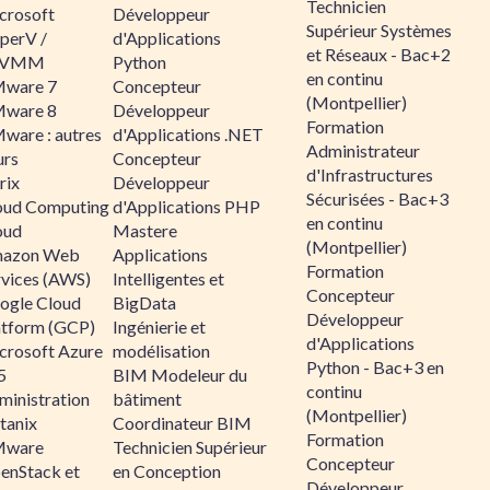
Technicien
crosoft
Développeur
Supérieur Systèmes
perV /
d'Applications
et Réseaux - Bac+2
CVMM
Python
en continu
ware 7
Concepteur
(Montpellier)
ware 8
Développeur
Formation
ware : autres
d'Applications .NET
Administrateur
urs
Concepteur
d'Infrastructures
rix
Développeur
Sécurisées - Bac+3
oud Computing
d'Applications PHP
en continu
oud
Mastere
(Montpellier)
azon Web
Applications
Formation
rvices (AWS)
Intelligentes et
Concepteur
ogle Cloud
BigData
Développeur
atform (GCP)
Ingénierie et
d'Applications
crosoft Azure
modélisation
Python - Bac+3 en
5
BIM Modeleur du
continu
ministration
bâtiment
(Montpellier)
tanix
Coordinateur BIM
Formation
ware
Technicien Supérieur
Concepteur
enStack et
en Conception
Développeur