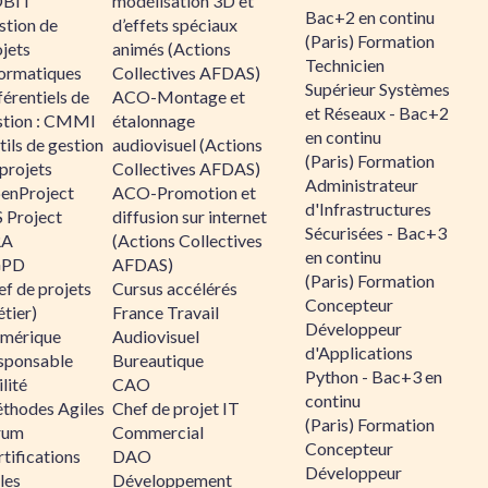
BIT
modélisation 3D et
Bac+2 en continu
stion de
d’effets spéciaux
(Paris) Formation
jets
animés (Actions
Technicien
formatiques
Collectives AFDAS)
Supérieur Systèmes
érentiels de
ACO-Montage et
et Réseaux - Bac+2
stion : CMMI
étalonnage
en continu
ils de gestion
audiovisuel (Actions
(Paris) Formation
projets
Collectives AFDAS)
Administrateur
enProject
ACO-Promotion et
d'Infrastructures
 Project
diffusion sur internet
Sécurisées - Bac+3
RA
(Actions Collectives
en continu
GPD
AFDAS)
(Paris) Formation
f de projets
Cursus accélérés
Concepteur
tier)
France Travail
Développeur
mérique
Audiovisuel
d'Applications
sponsable
Bureautique
Python - Bac+3 en
lité
CAO
continu
thodes Agiles
Chef de projet IT
(Paris) Formation
rum
Commercial
Concepteur
tifications
DAO
Développeur
les
Développement