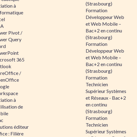
(Strasbourg)
tiation à
Formation
nformatique
Développeur Web
cel
et Web Mobile –
BA
Bac+2 en continu
wer Pivot /
(Strasbourg)
wer Query
Formation
rd
Développeur Web
werPoint
et Web Mobile –
crosoft 365
Bac+2 en continu
tlook
(Strasbourg)
reOffice /
Formation
enOffice
Technicien
ogle
Supérieur Systèmes
rkspace
et Réseaux - Bac+2
tiation à
en continu
tilisation de
(Strasbourg)
bile
Formation
ac
Technicien
utions éditeur
Supérieur Systèmes
ice : Filière