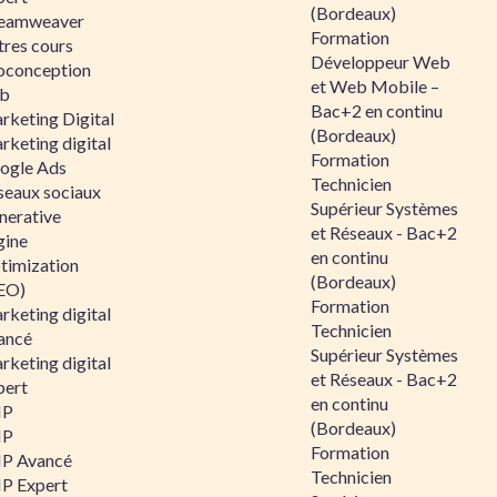
(Bordeaux)
eamweaver
Formation
tres cours
Développeur Web
oconception
et Web Mobile –
b
Bac+2 en continu
rketing Digital
(Bordeaux)
rketing digital
Formation
ogle Ads
Technicien
seaux sociaux
Supérieur Systèmes
nerative
et Réseaux - Bac+2
gine
en continu
timization
(Bordeaux)
EO)
Formation
rketing digital
Technicien
ancé
Supérieur Systèmes
rketing digital
et Réseaux - Bac+2
pert
en continu
HP
(Bordeaux)
HP
Formation
P Avancé
Technicien
P Expert