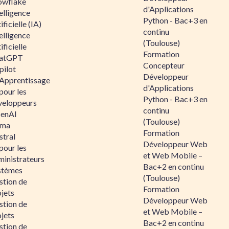
owflake
d'Applications
elligence
Python - Bac+3 en
ificielle (IA)
continu
elligence
(Toulouse)
ificielle
Formation
atGPT
Concepteur
pilot
Développeur
 Apprentissage
d'Applications
pour les
Python - Bac+3 en
veloppeurs
continu
enAI
(Toulouse)
ama
Formation
stral
Développeur Web
pour les
et Web Mobile –
ministrateurs
Bac+2 en continu
stèmes
(Toulouse)
stion de
Formation
jets
Développeur Web
stion de
et Web Mobile –
jets
Bac+2 en continu
stion de