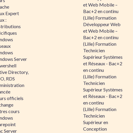
urs
et Web Mobile –
ache
Bac+2 en continu
nux Expert
(Lille) Formation
ux :
Développeur Web
tributions
et Web Mobile –
écifiques
Bac+2 en continu
ndows
(Lille) Formation
seaux
Technicien
ndows
Supérieur Systèmes
ndows Server
et Réseaux - Bac+2
wershell
en continu
ive Directory,
(Lille) Formation
O, RDS
Technicien
ministration
Supérieur Systèmes
ancée
et Réseaux - Bac+2
rs officiels
en continu
change
(Lille) Formation
tres cours
Technicien
ndows
Supérieur en
arepoint
Conception
nc Server