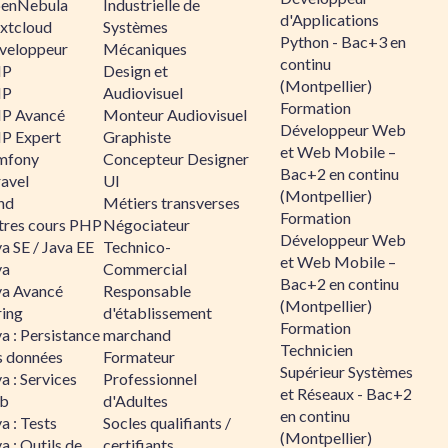
enNebula
Industrielle de
d'Applications
xtcloud
Systèmes
Python - Bac+3 en
veloppeur
Mécaniques
continu
HP
Design et
(Montpellier)
HP
Audiovisuel
Formation
P Avancé
Monteur Audiovisuel
Développeur Web
P Expert
Graphiste
et Web Mobile –
mfony
Concepteur Designer
Bac+2 en continu
ravel
UI
(Montpellier)
nd
Métiers transverses
Formation
tres cours PHP
Négociateur
Développeur Web
a SE / Java EE
Technico-
et Web Mobile –
va
Commercial
Bac+2 en continu
va Avancé
Responsable
(Montpellier)
ring
d'établissement
Formation
a : Persistance
marchand
Technicien
s données
Formateur
Supérieur Systèmes
a : Services
Professionnel
et Réseaux - Bac+2
b
d'Adultes
en continu
a : Tests
Socles qualifiants /
(Montpellier)
a : Outils de
certifiants