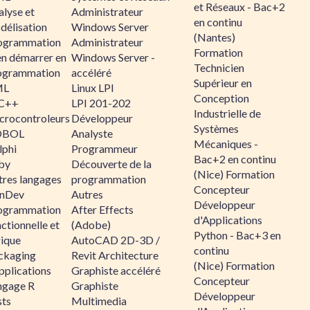
et Réseaux - Bac+2
alyse et
Administrateur
en continu
délisation
Windows Server
(Nantes)
ogrammation
Administrateur
Formation
en démarrer en
Windows Server -
Technicien
ogrammation
accéléré
Supérieur en
ML
Linux LPI
Conception
C++
LPI 201-202
Industrielle de
crocontroleurs
Développeur
Systèmes
OBOL
Analyste
Mécaniques -
lphi
Programmeur
Bac+2 en continu
by
Découverte de la
(Nice) Formation
tres langages
programmation
Concepteur
nDev
Autres
Développeur
ogrammation
After Effects
d'Applications
ctionnelle et
(Adobe)
Python - Bac+3 en
gique
AutoCAD 2D-3D /
continu
ckaging
Revit Architecture
(Nice) Formation
pplications
Graphiste accéléré
Concepteur
ngage R
Graphiste
Développeur
sts
Multimedia