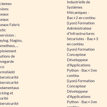
Industrielle de
ciennes
Systèmes
rsions
Mécaniques -
seaux
Bac+2 en continu
seaux
(Lyon) Formation
seaux Fabric
Administrateur
stic
d'Infrastructures
ervision :
Sécurisées - Bac+3
aylog, Nagios,
en continu
metheus, ...
(Lyon) Formation
ploiement
Concepteur
utions de
Développeur
uvegarde
d'Applications
sco
Python - Bac+3 en
ormshield
continu
bersécurité
(Lyon) Formation
bersécurité
Concepteur
ndamentaux
Développeur
cking et
d'Applications
urité
Python - Bac+3 en
bersécurité
continu