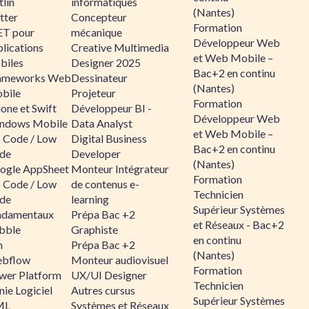
lin
informatiques
(Nantes)
tter
Concepteur
Formation
ET pour
mécanique
Développeur Web
lications
Creative Multimedia
et Web Mobile –
biles
Designer 2025
Bac+2 en continu
ameworks Web
Dessinateur
(Nantes)
bile
Projeteur
Formation
one et Swift
Développeur BI -
Développeur Web
ndows Mobile
Data Analyst
et Web Mobile –
 Code / Low
Digital Business
Bac+2 en continu
de
Developer
(Nantes)
ogle AppSheet
Monteur Intégrateur
Formation
 Code / Low
de contenus e-
Technicien
de
learning
Supérieur Systèmes
ndamentaux
Prépa Bac +2
et Réseaux - Bac+2
bble
Graphiste
en continu
n
Prépa Bac +2
(Nantes)
bflow
Monteur audiovisuel
Formation
wer Platform
UX/UI Designer
Technicien
ie Logiciel
Autres cursus
Supérieur Systèmes
ML
Systèmes et Réseaux