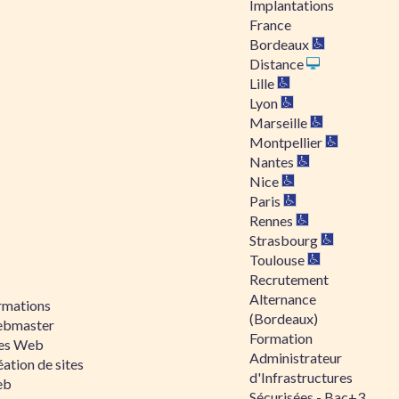
Implantations
France
Bordeaux
Distance
Lille
Lyon
Marseille
Montpellier
Nantes
Nice
Paris
Rennes
Strasbourg
Toulouse
Recrutement
Alternance
rmations
(Bordeaux)
bmaster
Formation
tes Web
Administrateur
ation de sites
d'Infrastructures
eb
Sécurisées - Bac+3