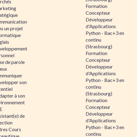
rchés
Formation
rketing
Concepteur
ratégique
Développeur
mmunication
d'Applications
s un projet
Python - Bac+3 en
formatique
continu
glais
(Strasbourg)
veloppement
Formation
rsonnel
Concepteur
se de parole
Développeur
eux
d'Applications
mmuniquer
Python - Bac+3 en
velopper son
continu
entiel
(Strasbourg)
dapter à son
Formation
vironnement
Concepteur
E
Développeur
istant(e) de
d'Applications
ection
Python - Bac+3 en
tres Cours
continu
reautique