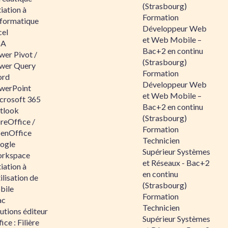
(Strasbourg)
tiation à
Formation
nformatique
Développeur Web
cel
et Web Mobile –
BA
Bac+2 en continu
wer Pivot /
(Strasbourg)
wer Query
Formation
rd
Développeur Web
werPoint
et Web Mobile –
crosoft 365
Bac+2 en continu
tlook
(Strasbourg)
reOffice /
Formation
enOffice
Technicien
ogle
Supérieur Systèmes
rkspace
et Réseaux - Bac+2
tiation à
en continu
tilisation de
(Strasbourg)
bile
Formation
ac
Technicien
utions éditeur
Supérieur Systèmes
ice : Filière