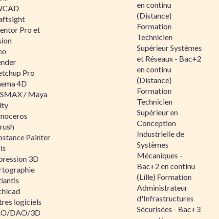
en continu
WCAD
(Distance)
aftsight
Formation
entor Pro et
Technicien
sion
Supérieur Systèmes
eo
et Réseaux - Bac+2
ender
en continu
etchup Pro
(Distance)
nema 4D
Formation
SMAX / Maya
Technicien
ity
Supérieur en
inoceros
Conception
rush
Industrielle de
bstance Painter
Systèmes
is
Mécaniques -
pression 3D
Bac+2 en continu
rtographie
(Lille) Formation
lantis
Administrateur
chicad
d'Infrastructures
res logiciels
Sécurisées - Bac+3
O/DAO/3D