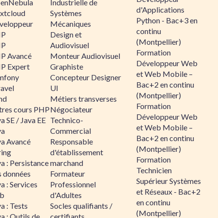
enNebula
Industrielle de
d'Applications
xtcloud
Systèmes
Python - Bac+3 en
veloppeur
Mécaniques
continu
HP
Design et
(Montpellier)
HP
Audiovisuel
Formation
P Avancé
Monteur Audiovisuel
Développeur Web
P Expert
Graphiste
et Web Mobile –
mfony
Concepteur Designer
Bac+2 en continu
ravel
UI
(Montpellier)
nd
Métiers transverses
Formation
tres cours PHP
Négociateur
Développeur Web
a SE / Java EE
Technico-
et Web Mobile –
va
Commercial
Bac+2 en continu
va Avancé
Responsable
(Montpellier)
ring
d'établissement
Formation
a : Persistance
marchand
Technicien
s données
Formateur
Supérieur Systèmes
a : Services
Professionnel
et Réseaux - Bac+2
b
d'Adultes
en continu
a : Tests
Socles qualifiants /
(Montpellier)
a : Outils de
certifiants