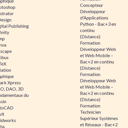
aphique
Concepteur
otoshop
Développeur
ustrator
d'Applications
Design
Python - Bac+3 en
ital Publishing
continu
inity
(Distance)
mp
Formation
nva
Développeur Web
kscape
et Web Mobile –
ribus
Bac+2 en continu
TeX
(Distance)
éation
Formation
aphique
Développeur Web
ark Xpress
et Web Mobile –
O, DAO, 3D
Bac+2 en continu
ndamentaux du
(Distance)
ssin
Formation
toCAD
Technicien
vit
Supérieur Systèmes
lidworks
et Réseaux - Bac+2
tia