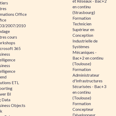
et Réseaux - Bac+2
tiers
en continu
tres
(Strasbourg)
rmations Office
Formation
fice
Technicien
03/2007/2010
Supérieur en
ndage
Conception
tres cours
Industrielle de
rkshops
Systèmes
crosoft 365
Mécaniques -
siness
Bac+2 en continu
elligence
(Toulouse)
siness
Formation
elligence
Administrateur
lend
d'Infrastructures
lutions ETL
Sécurisées - Bac+3
porting
en continu
wer BI
(Toulouse)
g Data
Formation
siness Objects
Concepteur
ik
Développeur