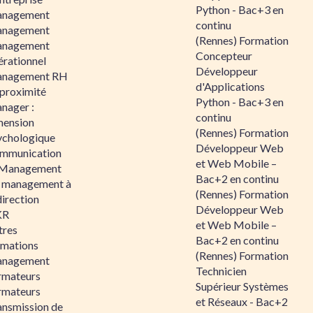
Python - Bac+3 en
nagement
continu
nagement
(Rennes) Formation
nagement
Concepteur
érationnel
Développeur
nagement RH
d'Applications
 proximité
Python - Bac+3 en
nager :
continu
mension
(Rennes) Formation
ychologique
Développeur Web
mmunication
et Web Mobile –
 Management
Bac+2 en continu
 management à
(Rennes) Formation
direction
Développeur Web
KR
et Web Mobile –
tres
Bac+2 en continu
rmations
(Rennes) Formation
nagement
Technicien
rmateurs
Supérieur Systèmes
rmateurs
et Réseaux - Bac+2
ansmission de