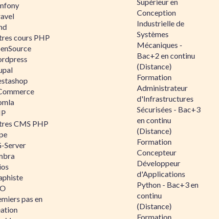
Supérieur en
mfony
Conception
ravel
Industrielle de
nd
Systèmes
tres cours PHP
Mécaniques -
enSource
Bac+2 en continu
rdpress
(Distance)
upal
Formation
estashop
Administrateur
Commerce
d'Infrastructures
omla
Sécurisées - Bac+3
IP
en continu
tres CMS PHP
(Distance)
pe
Formation
-Server
Concepteur
mbra
Développeur
ios
d'Applications
aphiste
Python - Bac+3 en
AO
continu
emiers pas en
(Distance)
éation
Formation