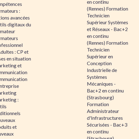
en continu
mpétences
(Rennes) Formation
rmateurs :
Technicien
tions avancées
Supérieur Systèmes
ils digitaux du
et Réseaux - Bac+2
rmateur
en continu
rmateurs
(Rennes) Formation
ofessionnel
Technicien
dultes : CP et
Supérieur en
es en situation
Conception
rketing et
Industrielle de
mmunication
Systèmes
mmunication
Mécaniques -
ntreprise
Bac+2 en continu
rketing
(Strasbourg)
rketing :
Formation
ils
Administrateur
ditionnels
d'Infrastructures
uveaux
Sécurisées - Bac+3
duits et
en continu
uveaux
(Strasbourg)