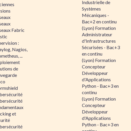
Industrielle de
ciennes
Systèmes
rsions
Mécaniques -
seaux
Bac+2 en continu
seaux
(Lyon) Formation
seaux Fabric
Administrateur
stic
d'Infrastructures
ervision :
Sécurisées - Bac+3
aylog, Nagios,
en continu
metheus, ...
(Lyon) Formation
ploiement
Concepteur
utions de
Développeur
uvegarde
d'Applications
sco
Python - Bac+3 en
ormshield
continu
bersécurité
(Lyon) Formation
bersécurité
Concepteur
ndamentaux
Développeur
cking et
d'Applications
urité
Python - Bac+3 en
bersécurité
continu