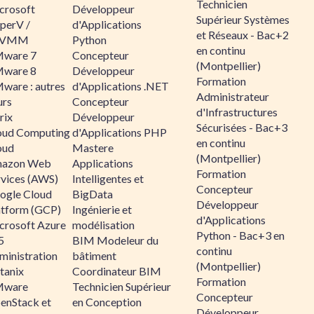
Technicien
crosoft
Développeur
Supérieur Systèmes
perV /
d'Applications
et Réseaux - Bac+2
CVMM
Python
en continu
ware 7
Concepteur
(Montpellier)
ware 8
Développeur
Formation
ware : autres
d'Applications .NET
Administrateur
urs
Concepteur
d'Infrastructures
rix
Développeur
Sécurisées - Bac+3
oud Computing
d'Applications PHP
en continu
oud
Mastere
(Montpellier)
azon Web
Applications
Formation
rvices (AWS)
Intelligentes et
Concepteur
ogle Cloud
BigData
Développeur
atform (GCP)
Ingénierie et
d'Applications
crosoft Azure
modélisation
Python - Bac+3 en
5
BIM Modeleur du
continu
ministration
bâtiment
(Montpellier)
tanix
Coordinateur BIM
Formation
ware
Technicien Supérieur
Concepteur
enStack et
en Conception
Développeur