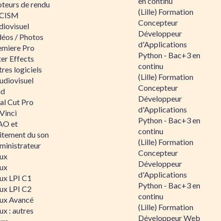
en continu
teurs de rendu
(Lille) Formation
CISM
Concepteur
diovisuel
Développeur
déos / Photos
d'Applications
emiere Pro
Python - Bac+3 en
er Effects
continu
res logiciels
(Lille) Formation
udiovisuel
Concepteur
id
Développeur
al Cut Pro
d'Applications
Vinci
Python - Bac+3 en
O et
continu
aitement du son
(Lille) Formation
ministrateur
Concepteur
nux
Développeur
nux
d'Applications
nux LPI C1
Python - Bac+3 en
nux LPI C2
continu
nux Avancé
(Lille) Formation
ux : autres
Développeur Web