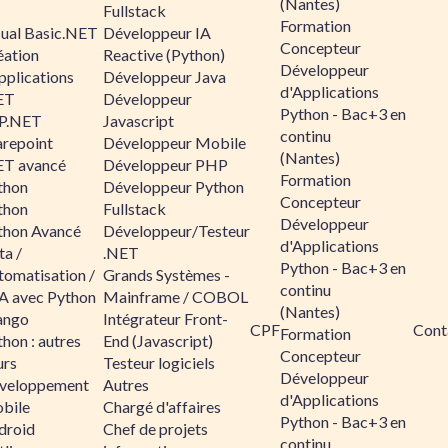
(Nantes)
Fullstack
Formation
sual Basic.NET
Développeur IA
Concepteur
éation
Reactive (Python)
Développeur
pplications
Développeur Java
d'Applications
ET
Développeur
Python - Bac+3 en
P.NET
Javascript
continu
arepoint
Développeur Mobile
(Nantes)
ET avancé
Développeur PHP
Formation
thon
Développeur Python
Concepteur
thon
Fullstack
Développeur
thon Avancé
Développeur/Testeur
d'Applications
ta /
.NET
Python - Bac+3 en
tomatisation /
Grands Systèmes -
continu
A avec Python
Mainframe / COBOL
(Nantes)
ango
Intégrateur Front-
CPF
Cont
Formation
hon : autres
End (Javascript)
Concepteur
urs
Testeur logiciels
Développeur
veloppement
Autres
d'Applications
bile
Chargé d'affaires
Python - Bac+3 en
droid
Chef de projets
continu