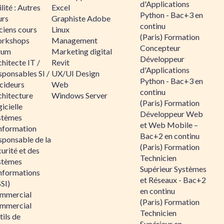
d'Applications
lité : Autres
Excel
Python - Bac+3 en
urs
Graphiste Adobe
continu
ciens cours
Linux
(Paris) Formation
rkshops
Management
Concepteur
rum
Marketing digital
Développeur
hitecte IT /
Revit
d'Applications
sponsables SI /
UX/UI Design
Python - Bac+3 en
cideurs
Web
continu
chitecture
Windows Server
(Paris) Formation
icielle
Développeur Web
stèmes
et Web Mobile –
information
Bac+2 en continu
sponsable de la
(Paris) Formation
urité et des
Technicien
stèmes
Supérieur Systèmes
informations
et Réseaux - Bac+2
SI)
en continu
mmercial
(Paris) Formation
mmercial
Technicien
ils de
Supérieur en