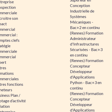
ntreprise
Conception
ospection
Industrielle de
mmerciale
Systèmes
croitre son
Mécaniques -
pact
Bac+2 en continu
mmercial
(Rennes) Formation
mmercial :
Administrateur
mptes clefs
d'Infrastructures
atégie
Sécurisées - Bac+3
mmerciale
en continu
mmercial
(Rennes) Formation
pert
Concepteur
tres
Développeur
rmations
d'Applications
mmerciales
Python - Bac+3 en
tres fonctions
continu
heteurs
(Rennes) Formation
iness Plan /
Concepteur
otage d’activité
Développeur
éation
d'Applications
ntreprise