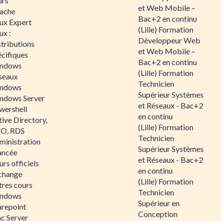
urs
et Web Mobile –
ache
Bac+2 en continu
nux Expert
(Lille) Formation
ux :
Développeur Web
tributions
et Web Mobile –
écifiques
Bac+2 en continu
ndows
(Lille) Formation
seaux
Technicien
ndows
Supérieur Systèmes
ndows Server
et Réseaux - Bac+2
wershell
en continu
ive Directory,
(Lille) Formation
O, RDS
Technicien
ministration
Supérieur Systèmes
ancée
et Réseaux - Bac+2
rs officiels
en continu
change
(Lille) Formation
tres cours
Technicien
ndows
Supérieur en
arepoint
Conception
nc Server