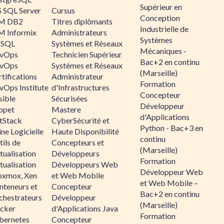
Supérieur en
 SQL Server
Cursus
Conception
M DB2
Titres diplômants
Industrielle de
M Informix
Administrateurs
Systèmes
SQL
Systèmes et Réseaux
Mécaniques -
vOps
Technicien Supérieur
Bac+2 en continu
vOps
Systèmes et Réseaux
(Marseille)
tifications
Administrateur
Formation
vOps Institute
d'Infrastructures
Concepteur
sible
Sécurisées
Développeur
ppet
Mastere
d'Applications
ltStack
CyberSécurité et
Python - Bac+3 en
ne Logicielle
Haute Disponibilité
continu
ils de
Concepteurs et
(Marseille)
tualisation
Développeurs
Formation
tualisation
Développeurs Web
Développeur Web
oxmox, Xen
et Web Mobile
et Web Mobile –
nteneurs et
Concepteur
Bac+2 en continu
chestrateurs
Développeur
(Marseille)
cker
d'Applications Java
Formation
bernetes
Concepteur