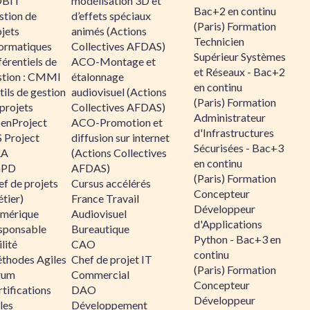
BIT
modélisation 3D et
Bac+2 en continu
stion de
d’effets spéciaux
(Paris) Formation
jets
animés (Actions
Technicien
formatiques
Collectives AFDAS)
Supérieur Systèmes
érentiels de
ACO-Montage et
et Réseaux - Bac+2
stion : CMMI
étalonnage
en continu
ils de gestion
audiovisuel (Actions
(Paris) Formation
projets
Collectives AFDAS)
Administrateur
enProject
ACO-Promotion et
d'Infrastructures
 Project
diffusion sur internet
Sécurisées - Bac+3
RA
(Actions Collectives
en continu
GPD
AFDAS)
(Paris) Formation
f de projets
Cursus accélérés
Concepteur
tier)
France Travail
Développeur
mérique
Audiovisuel
d'Applications
sponsable
Bureautique
Python - Bac+3 en
lité
CAO
continu
thodes Agiles
Chef de projet IT
(Paris) Formation
rum
Commercial
Concepteur
tifications
DAO
Développeur
les
Développement