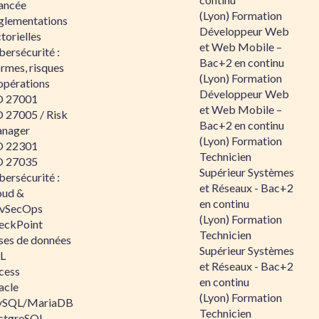
ancée
(Lyon) Formation
glementations
Développeur Web
torielles
et Web Mobile –
ersécurité :
Bac+2 en continu
rmes, risques
(Lyon) Formation
opérations
Développeur Web
O 27001
et Web Mobile –
O 27005 / Risk
Bac+2 en continu
nager
(Lyon) Formation
O 22301
Technicien
O 27035
Supérieur Systèmes
ersécurité :
et Réseaux - Bac+2
oud &
en continu
vSecOps
(Lyon) Formation
eckPoint
Technicien
ses de données
Supérieur Systèmes
L
et Réseaux - Bac+2
cess
en continu
acle
(Lyon) Formation
SQL/MariaDB
Technicien
stgreSQL