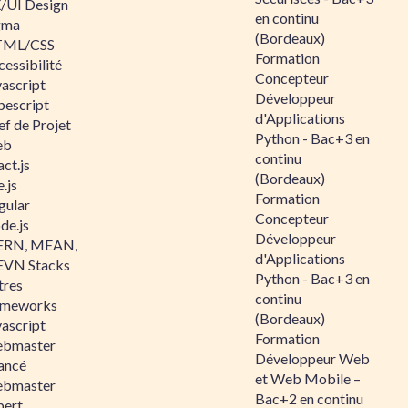
/UI Design
en continu
gma
(Bordeaux)
ML/CSS
Formation
essibilité
Concepteur
vascript
Développeur
pescript
d'Applications
ef de Projet
Python - Bac+3 en
eb
continu
ct.js
(Bordeaux)
.js
Formation
gular
Concepteur
de.js
Développeur
RN, MEAN,
d'Applications
VN Stacks
Python - Bac+3 en
tres
continu
ameworks
(Bordeaux)
vascript
Formation
bmaster
Développeur Web
ancé
et Web Mobile –
bmaster
Bac+2 en continu
pert