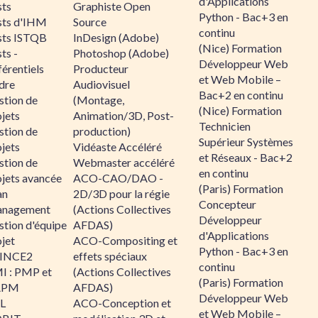
d'Applications
sts
Graphiste Open
Python - Bac+3 en
sts d'IHM
Source
continu
sts ISTQB
InDesign (Adobe)
(Nice) Formation
ts -
Photoshop (Adobe)
Développeur Web
érentiels
Producteur
et Web Mobile –
dre
Audiovisuel
Bac+2 en continu
stion de
(Montage,
(Nice) Formation
jets
Animation/3D, Post-
Technicien
stion de
production)
Supérieur Systèmes
jets
Vidéaste Accéléré
et Réseaux - Bac+2
stion de
Webmaster accéléré
en continu
ojets avancée
ACO-CAO/DAO -
(Paris) Formation
an
2D/3D pour la régie
Concepteur
nagement
(Actions Collectives
Développeur
stion d'équipe
AFDAS)
d'Applications
jet
ACO-Compositing et
Python - Bac+3 en
INCE2
effets spéciaux
continu
I : PMP et
(Actions Collectives
(Paris) Formation
APM
AFDAS)
Développeur Web
IL
ACO-Conception et
et Web Mobile –