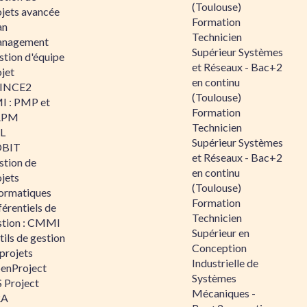
(Toulouse)
ojets avancée
Formation
an
Technicien
nagement
Supérieur Systèmes
stion d'équipe
et Réseaux - Bac+2
jet
en continu
INCE2
(Toulouse)
I : PMP et
Formation
APM
Technicien
IL
Supérieur Systèmes
BIT
et Réseaux - Bac+2
stion de
en continu
jets
(Toulouse)
formatiques
Formation
érentiels de
Technicien
stion : CMMI
Supérieur en
ils de gestion
Conception
projets
Industrielle de
enProject
Systèmes
 Project
Mécaniques -
RA