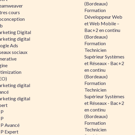
(Bordeaux)
eamweaver
Formation
tres cours
Développeur Web
oconception
et Web Mobile –
b
Bac+2 en continu
rketing Digital
(Bordeaux)
rketing digital
Formation
ogle Ads
Technicien
seaux sociaux
Supérieur Systèmes
nerative
et Réseaux - Bac+2
gine
en continu
timization
(Bordeaux)
EO)
Formation
rketing digital
Technicien
ancé
Supérieur Systèmes
rketing digital
et Réseaux - Bac+2
pert
en continu
HP
(Bordeaux)
HP
Formation
P Avancé
Technicien
P Expert