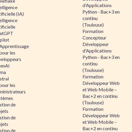
owflake
d'Applications
elligence
Python - Bac+3 en
ificielle (IA)
continu
elligence
(Toulouse)
ificielle
Formation
atGPT
Concepteur
pilot
Développeur
 Apprentissage
d'Applications
pour les
Python - Bac+3 en
veloppeurs
continu
enAI
(Toulouse)
ama
Formation
stral
Développeur Web
pour les
et Web Mobile –
ministrateurs
Bac+2 en continu
stèmes
(Toulouse)
stion de
Formation
jets
Développeur Web
stion de
et Web Mobile –
jets
Bac+2 en continu
stion de