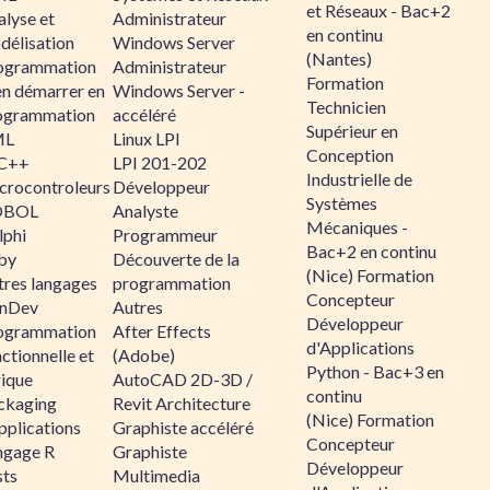
et Réseaux - Bac+2
alyse et
Administrateur
en continu
délisation
Windows Server
(Nantes)
ogrammation
Administrateur
Formation
en démarrer en
Windows Server -
Technicien
ogrammation
accéléré
Supérieur en
ML
Linux LPI
Conception
C++
LPI 201-202
Industrielle de
crocontroleurs
Développeur
Systèmes
OBOL
Analyste
Mécaniques -
lphi
Programmeur
Bac+2 en continu
by
Découverte de la
(Nice) Formation
tres langages
programmation
Concepteur
nDev
Autres
Développeur
ogrammation
After Effects
d'Applications
ctionnelle et
(Adobe)
Python - Bac+3 en
gique
AutoCAD 2D-3D /
continu
ckaging
Revit Architecture
(Nice) Formation
pplications
Graphiste accéléré
Concepteur
ngage R
Graphiste
Développeur
sts
Multimedia