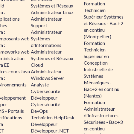
Formation
ld
Systèmes et Réseaux
Technicien
a :
Administrateur Linux
Supérieur Systèmes
plications
Administrateur
et Réseaux - Bac+2
ches
Support
en continu
a :
Administrateur
(Montpellier)
mposants web
Systèmes
Formation
a :
d'Informations
Technicien
ameworks web
Administrateur
Supérieur en
ministration
Systèmes et Réseaux
Conception
va EE
Cloud
Industrielle de
tres cours Java
Administrateur
Systèmes
a :
Windows Server
Mécaniques -
vironnements
Analyste
Bac+2 en continu
Cybersécurité
(Nantes)
veloppement
Développeur
Formation
sper
Cybersécurité
Administrateur
S - Portails
DevOps
d'Infrastructures
tifications
Technicien HelpDesk
Sécurisées - Bac+3
va
Développeur
en continu
ET
Développeur .NET