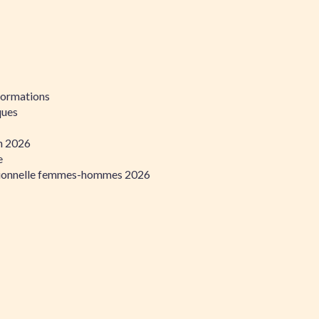
formations
ques
on 2026
e
ssionnelle femmes-hommes 2026