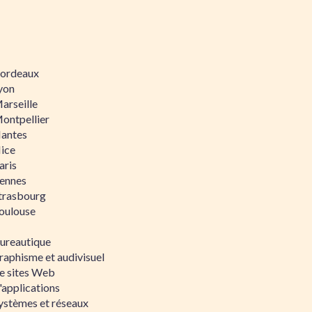
 Bordeaux
Lyon
Marseille
Montpellier
Nantes
Nice
aris
Rennes
Strasbourg
Toulouse
bureautique
raphisme et audivisuel
e sites Web
'applications
ystèmes et réseaux