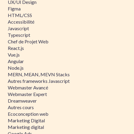
UX/UI Design
Figma
HTML/CSS
Accessibilité
Javascript
Typescript
Chef de Projet Web
React.js
Vue.js
Angular
Node.js
MERN, MEAN, MEVN Stacks
Autres frameworks Javascript
Webmaster Avancé
Webmaster Expert
Dreamweaver
Autres cours
Ecoconception web
Marketing Digital
Marketing digital
Google Ads