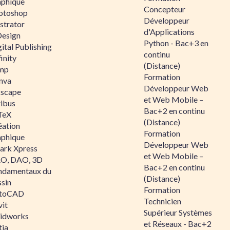
aphique
Concepteur
otoshop
Développeur
ustrator
d'Applications
Design
Python - Bac+3 en
ital Publishing
continu
inity
(Distance)
mp
Formation
nva
Développeur Web
kscape
et Web Mobile –
ribus
Bac+2 en continu
TeX
(Distance)
éation
Formation
aphique
Développeur Web
ark Xpress
et Web Mobile –
O, DAO, 3D
Bac+2 en continu
ndamentaux du
(Distance)
ssin
Formation
toCAD
Technicien
vit
Supérieur Systèmes
lidworks
et Réseaux - Bac+2
tia