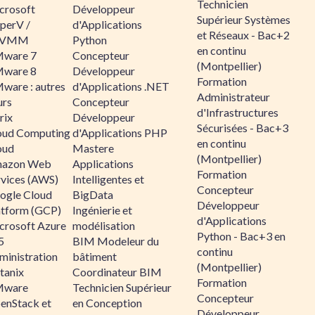
Technicien
crosoft
Développeur
Supérieur Systèmes
perV /
d'Applications
et Réseaux - Bac+2
CVMM
Python
en continu
ware 7
Concepteur
(Montpellier)
ware 8
Développeur
Formation
ware : autres
d'Applications .NET
Administrateur
urs
Concepteur
d'Infrastructures
rix
Développeur
Sécurisées - Bac+3
oud Computing
d'Applications PHP
en continu
oud
Mastere
(Montpellier)
azon Web
Applications
Formation
rvices (AWS)
Intelligentes et
Concepteur
ogle Cloud
BigData
Développeur
atform (GCP)
Ingénierie et
d'Applications
crosoft Azure
modélisation
Python - Bac+3 en
5
BIM Modeleur du
continu
ministration
bâtiment
(Montpellier)
tanix
Coordinateur BIM
Formation
ware
Technicien Supérieur
Concepteur
enStack et
en Conception
Développeur