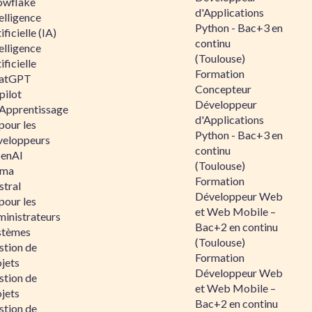
owflake
d'Applications
elligence
Python - Bac+3 en
ificielle (IA)
continu
elligence
(Toulouse)
ificielle
Formation
atGPT
Concepteur
pilot
Développeur
 Apprentissage
d'Applications
pour les
Python - Bac+3 en
veloppeurs
continu
enAI
(Toulouse)
ama
Formation
stral
Développeur Web
pour les
et Web Mobile –
ministrateurs
Bac+2 en continu
stèmes
(Toulouse)
stion de
Formation
jets
Développeur Web
stion de
et Web Mobile –
jets
Bac+2 en continu
stion de