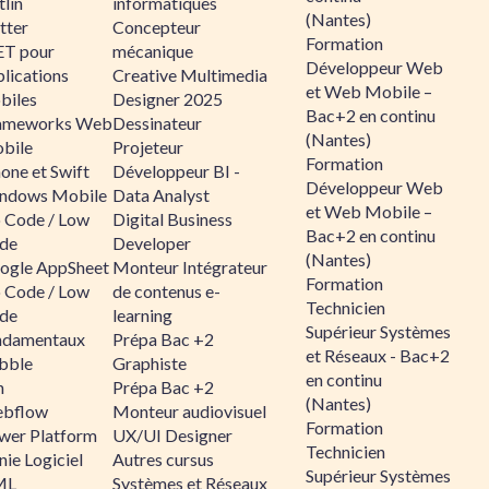
lin
informatiques
(Nantes)
tter
Concepteur
Formation
ET pour
mécanique
Développeur Web
lications
Creative Multimedia
et Web Mobile –
biles
Designer 2025
Bac+2 en continu
ameworks Web
Dessinateur
(Nantes)
bile
Projeteur
Formation
one et Swift
Développeur BI -
Développeur Web
ndows Mobile
Data Analyst
et Web Mobile –
 Code / Low
Digital Business
Bac+2 en continu
de
Developer
(Nantes)
ogle AppSheet
Monteur Intégrateur
Formation
 Code / Low
de contenus e-
Technicien
de
learning
Supérieur Systèmes
ndamentaux
Prépa Bac +2
et Réseaux - Bac+2
bble
Graphiste
en continu
n
Prépa Bac +2
(Nantes)
bflow
Monteur audiovisuel
Formation
wer Platform
UX/UI Designer
Technicien
ie Logiciel
Autres cursus
Supérieur Systèmes
ML
Systèmes et Réseaux