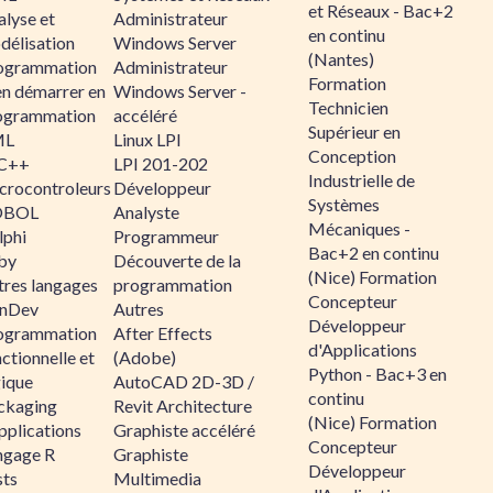
et Réseaux - Bac+2
alyse et
Administrateur
en continu
délisation
Windows Server
(Nantes)
ogrammation
Administrateur
Formation
en démarrer en
Windows Server -
Technicien
ogrammation
accéléré
Supérieur en
ML
Linux LPI
Conception
C++
LPI 201-202
Industrielle de
crocontroleurs
Développeur
Systèmes
OBOL
Analyste
Mécaniques -
lphi
Programmeur
Bac+2 en continu
by
Découverte de la
(Nice) Formation
tres langages
programmation
Concepteur
nDev
Autres
Développeur
ogrammation
After Effects
d'Applications
ctionnelle et
(Adobe)
Python - Bac+3 en
gique
AutoCAD 2D-3D /
continu
ckaging
Revit Architecture
(Nice) Formation
pplications
Graphiste accéléré
Concepteur
ngage R
Graphiste
Développeur
sts
Multimedia