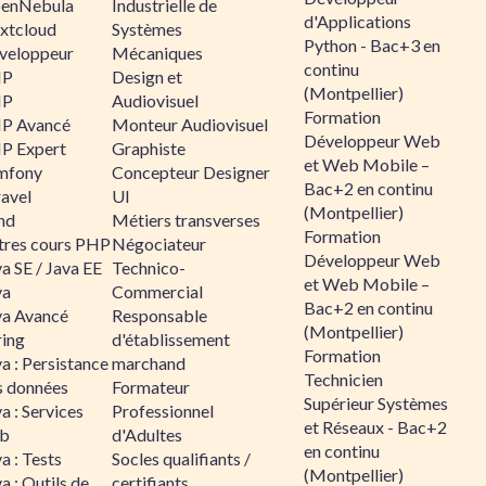
enNebula
Industrielle de
d'Applications
xtcloud
Systèmes
Python - Bac+3 en
veloppeur
Mécaniques
continu
HP
Design et
(Montpellier)
HP
Audiovisuel
Formation
P Avancé
Monteur Audiovisuel
Développeur Web
P Expert
Graphiste
et Web Mobile –
mfony
Concepteur Designer
Bac+2 en continu
ravel
UI
(Montpellier)
nd
Métiers transverses
Formation
tres cours PHP
Négociateur
Développeur Web
a SE / Java EE
Technico-
et Web Mobile –
va
Commercial
Bac+2 en continu
va Avancé
Responsable
(Montpellier)
ring
d'établissement
Formation
a : Persistance
marchand
Technicien
s données
Formateur
Supérieur Systèmes
a : Services
Professionnel
et Réseaux - Bac+2
b
d'Adultes
en continu
a : Tests
Socles qualifiants /
(Montpellier)
a : Outils de
certifiants