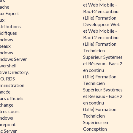
urs
et Web Mobile –
ache
Bac+2 en continu
nux Expert
(Lille) Formation
ux :
Développeur Web
tributions
et Web Mobile –
écifiques
Bac+2 en continu
ndows
(Lille) Formation
seaux
Technicien
ndows
Supérieur Systèmes
ndows Server
et Réseaux - Bac+2
wershell
en continu
ive Directory,
(Lille) Formation
O, RDS
Technicien
ministration
Supérieur Systèmes
ancée
et Réseaux - Bac+2
rs officiels
en continu
change
(Lille) Formation
tres cours
Technicien
ndows
Supérieur en
arepoint
Conception
nc Server