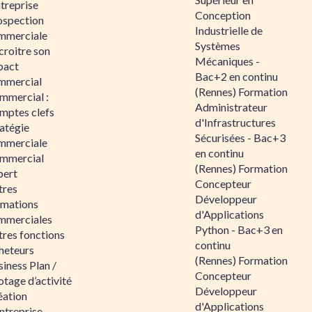
ntreprise
Conception
ospection
Industrielle de
mmerciale
Systèmes
croitre son
Mécaniques -
pact
Bac+2 en continu
mmercial
(Rennes) Formation
mmercial :
Administrateur
mptes clefs
d'Infrastructures
atégie
Sécurisées - Bac+3
mmerciale
en continu
mmercial
(Rennes) Formation
pert
Concepteur
tres
Développeur
rmations
d'Applications
mmerciales
Python - Bac+3 en
tres fonctions
continu
heteurs
(Rennes) Formation
iness Plan /
Concepteur
otage d’activité
Développeur
éation
d'Applications
ntreprise