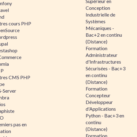
Supérieur en
mfony
Conception
ravel
Industrielle de
nd
Systèmes
tres cours PHP
Mécaniques -
enSource
Bac+2 en continu
rdpress
(Distance)
upal
Formation
estashop
Administrateur
Commerce
d'Infrastructures
omla
Sécurisées - Bac+3
IP
en continu
tres CMS PHP
(Distance)
pe
Formation
-Server
Concepteur
mbra
Développeur
ios
d'Applications
aphiste
Python - Bac+3 en
AO
continu
emiers pas en
(Distance)
éation
Formation