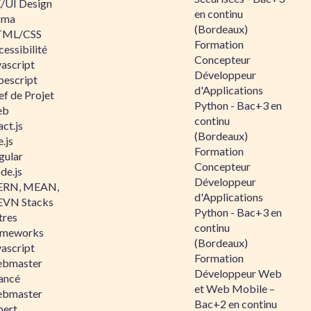
/UI Design
en continu
gma
(Bordeaux)
ML/CSS
Formation
essibilité
Concepteur
vascript
Développeur
pescript
d'Applications
ef de Projet
Python - Bac+3 en
eb
continu
ct.js
(Bordeaux)
.js
Formation
gular
Concepteur
de.js
Développeur
RN, MEAN,
d'Applications
VN Stacks
Python - Bac+3 en
tres
continu
ameworks
(Bordeaux)
vascript
Formation
bmaster
Développeur Web
ancé
et Web Mobile –
bmaster
Bac+2 en continu
pert