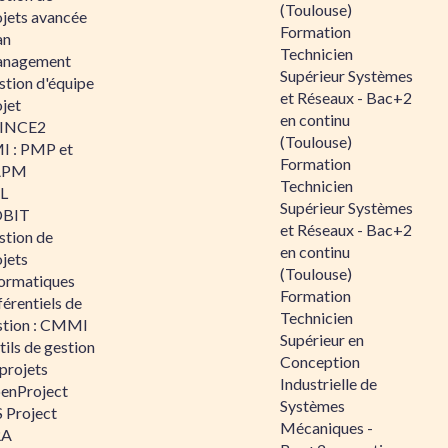
(Toulouse)
ojets avancée
Formation
an
Technicien
nagement
Supérieur Systèmes
stion d'équipe
et Réseaux - Bac+2
jet
en continu
INCE2
(Toulouse)
I : PMP et
Formation
APM
Technicien
IL
Supérieur Systèmes
BIT
et Réseaux - Bac+2
stion de
en continu
jets
(Toulouse)
formatiques
Formation
érentiels de
Technicien
stion : CMMI
Supérieur en
ils de gestion
Conception
projets
Industrielle de
enProject
Systèmes
 Project
Mécaniques -
RA