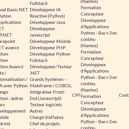
(Nantes)
Fullstack
Formation
sual Basic.NET
Développeur IA
Concepteur
éation
Reactive (Python)
Développeur
pplications
Développeur Java
d'Applications
ET
Développeur
Python - Bac+3 en
P.NET
Javascript
continu
arepoint
Développeur Mobile
(Nantes)
ET avancé
Développeur PHP
Formation
thon
Développeur Python
Concepteur
thon
Fullstack
Développeur
thon Avancé
Développeur/Testeur
d'Applications
ta /
.NET
Python - Bac+3 en
tomatisation /
Grands Systèmes -
continu
A avec Python
Mainframe / COBOL
(Nantes)
ango
Intégrateur Front-
CPF
Cont
Formation
hon : autres
End (Javascript)
Concepteur
urs
Testeur logiciels
Développeur
veloppement
Autres
d'Applications
bile
Chargé d'affaires
Python - Bac+3 en
droid
Chef de projets
continu