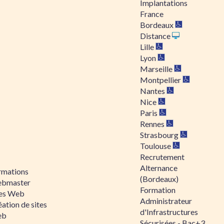
Implantations
France
Bordeaux
Distance
Lille
Lyon
Marseille
Montpellier
Nantes
Nice
Paris
Rennes
Strasbourg
Toulouse
Recrutement
Alternance
rmations
(Bordeaux)
bmaster
Formation
tes Web
Administrateur
ation de sites
d'Infrastructures
eb
Sécurisées - Bac+3