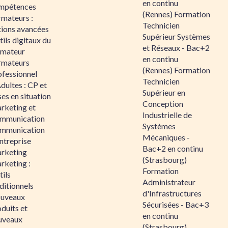
en continu
mpétences
(Rennes) Formation
rmateurs :
Technicien
tions avancées
Supérieur Systèmes
ils digitaux du
et Réseaux - Bac+2
rmateur
en continu
rmateurs
(Rennes) Formation
ofessionnel
Technicien
dultes : CP et
Supérieur en
es en situation
Conception
rketing et
Industrielle de
mmunication
Systèmes
mmunication
Mécaniques -
ntreprise
Bac+2 en continu
rketing
(Strasbourg)
rketing :
Formation
ils
Administrateur
ditionnels
d'Infrastructures
uveaux
Sécurisées - Bac+3
duits et
en continu
uveaux
(Strasbourg)