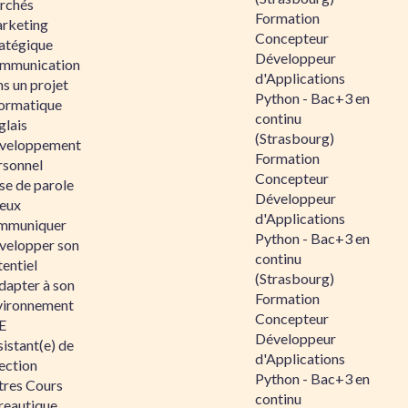
rchés
Formation
rketing
Concepteur
ratégique
Développeur
mmunication
d'Applications
s un projet
Python - Bac+3 en
formatique
continu
glais
(Strasbourg)
veloppement
Formation
rsonnel
Concepteur
se de parole
Développeur
eux
d'Applications
mmuniquer
Python - Bac+3 en
velopper son
continu
entiel
(Strasbourg)
dapter à son
Formation
vironnement
Concepteur
E
Développeur
istant(e) de
d'Applications
ection
Python - Bac+3 en
tres Cours
continu
reautique