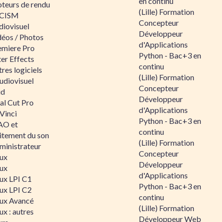
en continu
teurs de rendu
(Lille) Formation
CISM
Concepteur
diovisuel
Développeur
déos / Photos
d'Applications
emiere Pro
Python - Bac+3 en
er Effects
continu
res logiciels
(Lille) Formation
udiovisuel
Concepteur
id
Développeur
al Cut Pro
d'Applications
Vinci
Python - Bac+3 en
O et
continu
aitement du son
(Lille) Formation
ministrateur
Concepteur
nux
Développeur
nux
d'Applications
nux LPI C1
Python - Bac+3 en
nux LPI C2
continu
nux Avancé
(Lille) Formation
ux : autres
Développeur Web