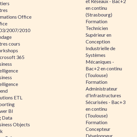
et Réseaux - Bac+2
tiers
en continu
tres
(Strasbourg)
rmations Office
Formation
fice
Technicien
03/2007/2010
Supérieur en
ndage
Conception
tres cours
Industrielle de
rkshops
Systèmes
crosoft 365
Mécaniques -
siness
Bac+2 en continu
elligence
(Toulouse)
siness
Formation
elligence
Administrateur
lend
d'Infrastructures
lutions ETL
Sécurisées - Bac+3
porting
en continu
wer BI
(Toulouse)
g Data
Formation
siness Objects
Concepteur
ik
Développeur