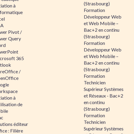
(Strasbourg)
tiation à
Formation
nformatique
Développeur Web
cel
et Web Mobile –
BA
Bac+2 en continu
wer Pivot /
(Strasbourg)
wer Query
Formation
rd
Développeur Web
werPoint
et Web Mobile –
crosoft 365
Bac+2 en continu
tlook
(Strasbourg)
reOffice /
Formation
enOffice
Technicien
ogle
Supérieur Systèmes
rkspace
et Réseaux - Bac+2
tiation à
en continu
tilisation de
(Strasbourg)
bile
Formation
ac
Technicien
utions éditeur
Supérieur Systèmes
ice : Filière