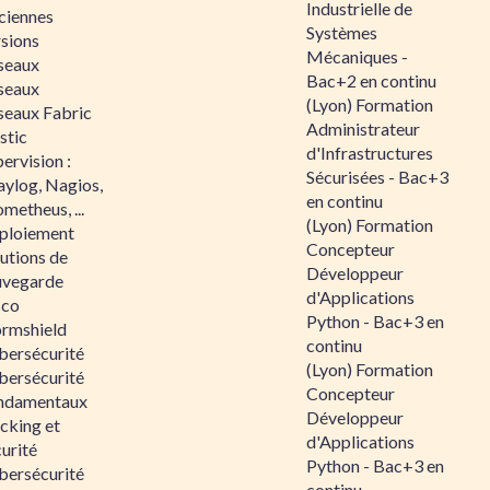
Industrielle de
ciennes
Systèmes
rsions
Mécaniques -
seaux
Bac+2 en continu
seaux
(Lyon) Formation
seaux Fabric
Administrateur
stic
d'Infrastructures
ervision :
Sécurisées - Bac+3
aylog, Nagios,
en continu
metheus, ...
(Lyon) Formation
ploiement
Concepteur
utions de
Développeur
uvegarde
d'Applications
sco
Python - Bac+3 en
ormshield
continu
bersécurité
(Lyon) Formation
bersécurité
Concepteur
ndamentaux
Développeur
cking et
d'Applications
urité
Python - Bac+3 en
bersécurité
continu