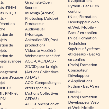
d'Applications
sts
Graphiste Open
Python - Bac+3 en
sts d'IHM
Source
continu
sts ISTQB
InDesign (Adobe)
(Nice) Formation
ts -
Photoshop (Adobe)
Développeur Web
érentiels
Producteur
et Web Mobile –
dre
Audiovisuel
Bac+2 en continu
stion de
(Montage,
(Nice) Formation
jets
Animation/3D, Post-
Technicien
stion de
production)
Supérieur Systèmes
jets
Vidéaste Accéléré
et Réseaux - Bac+2
stion de
Webmaster accéléré
en continu
ojets avancée
ACO-CAO/DAO -
(Paris) Formation
an
2D/3D pour la régie
Concepteur
nagement
(Actions Collectives
Développeur
stion d'équipe
AFDAS)
d'Applications
jet
ACO-Compositing et
Python - Bac+3 en
INCE2
effets spéciaux
continu
I : PMP et
(Actions Collectives
(Paris) Formation
APM
AFDAS)
Développeur Web
IL
ACO-Conception et
et Web Mobile –