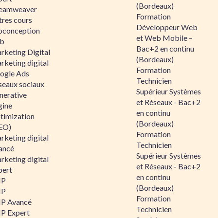
(Bordeaux)
eamweaver
Formation
tres cours
Développeur Web
oconception
et Web Mobile –
b
Bac+2 en continu
rketing Digital
(Bordeaux)
rketing digital
Formation
ogle Ads
Technicien
seaux sociaux
Supérieur Systèmes
nerative
et Réseaux - Bac+2
gine
en continu
timization
(Bordeaux)
EO)
Formation
rketing digital
Technicien
ancé
Supérieur Systèmes
rketing digital
et Réseaux - Bac+2
pert
en continu
HP
(Bordeaux)
HP
Formation
P Avancé
Technicien
P Expert