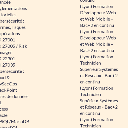
ancée
(Lyon) Formation
glementations
Développeur Web
torielles
et Web Mobile –
ersécurité :
Bac+2 en continu
rmes, risques
(Lyon) Formation
opérations
Développeur Web
O 27001
et Web Mobile –
O 27005 / Risk
Bac+2 en continu
nager
(Lyon) Formation
O 22301
Technicien
O 27035
Supérieur Systèmes
ersécurité :
et Réseaux - Bac+2
oud &
en continu
vSecOps
(Lyon) Formation
eckPoint
Technicien
ses de données
Supérieur Systèmes
L
et Réseaux - Bac+2
cess
en continu
acle
(Lyon) Formation
SQL/MariaDB
Technicien
stgreSQL