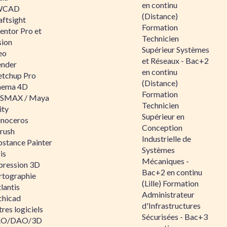
en continu
WCAD
(Distance)
aftsight
Formation
entor Pro et
Technicien
sion
Supérieur Systèmes
eo
et Réseaux - Bac+2
ender
en continu
etchup Pro
(Distance)
nema 4D
Formation
SMAX / Maya
Technicien
ity
Supérieur en
inoceros
Conception
rush
Industrielle de
bstance Painter
Systèmes
is
Mécaniques -
pression 3D
Bac+2 en continu
rtographie
(Lille) Formation
lantis
Administrateur
chicad
d'Infrastructures
res logiciels
Sécurisées - Bac+3
O/DAO/3D