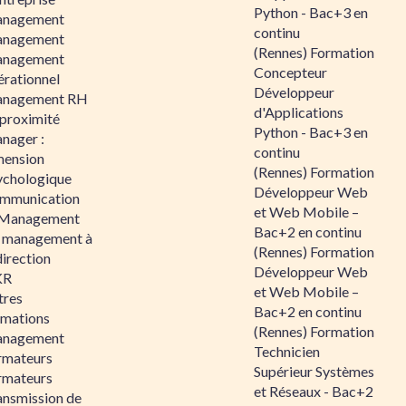
Python - Bac+3 en
nagement
continu
nagement
(Rennes) Formation
nagement
Concepteur
érationnel
Développeur
nagement RH
d'Applications
 proximité
Python - Bac+3 en
nager :
continu
mension
(Rennes) Formation
ychologique
Développeur Web
mmunication
et Web Mobile –
 Management
Bac+2 en continu
 management à
(Rennes) Formation
direction
Développeur Web
KR
et Web Mobile –
tres
Bac+2 en continu
rmations
(Rennes) Formation
nagement
Technicien
rmateurs
Supérieur Systèmes
rmateurs
et Réseaux - Bac+2
ansmission de