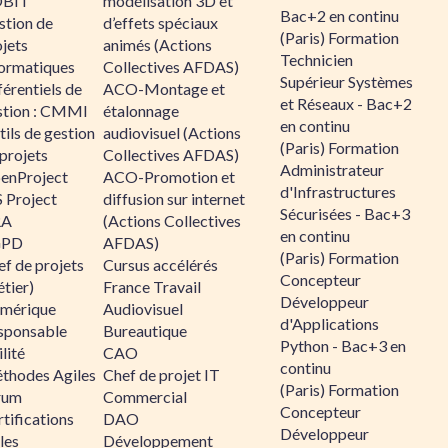
BIT
modélisation 3D et
Bac+2 en continu
stion de
d’effets spéciaux
(Paris) Formation
jets
animés (Actions
Technicien
formatiques
Collectives AFDAS)
Supérieur Systèmes
érentiels de
ACO-Montage et
et Réseaux - Bac+2
stion : CMMI
étalonnage
en continu
ils de gestion
audiovisuel (Actions
(Paris) Formation
projets
Collectives AFDAS)
Administrateur
enProject
ACO-Promotion et
d'Infrastructures
 Project
diffusion sur internet
Sécurisées - Bac+3
RA
(Actions Collectives
en continu
GPD
AFDAS)
(Paris) Formation
f de projets
Cursus accélérés
Concepteur
tier)
France Travail
Développeur
mérique
Audiovisuel
d'Applications
sponsable
Bureautique
Python - Bac+3 en
lité
CAO
continu
thodes Agiles
Chef de projet IT
(Paris) Formation
rum
Commercial
Concepteur
tifications
DAO
Développeur
les
Développement