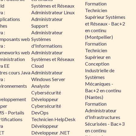
Formation
ld
Systèmes et Réseaux
Technicien
a :
Administrateur Linux
Supérieur Systèmes
plications
Administrateur
et Réseaux - Bac+2
ches
Support
en continu
a :
Administrateur
(Montpellier)
mposants web
Systèmes
Formation
a :
d'Informations
Technicien
ameworks web
Administrateur
Supérieur en
ministration
Systèmes et Réseaux
Conception
va EE
Cloud
Industrielle de
tres cours Java
Administrateur
Systèmes
a :
Windows Server
Mécaniques -
vironnements
Analyste
Bac+2 en continu
Cybersécurité
(Nantes)
veloppement
Développeur
Formation
sper
Cybersécurité
Administrateur
S - Portails
DevOps
d'Infrastructures
tifications
Technicien HelpDesk
Sécurisées - Bac+3
va
Développeur
en continu
ET
Développeur .NET