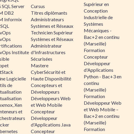
Supérieur en
 SQL Server
Cursus
Conception
M DB2
Titres diplômants
Industrielle de
M Informix
Administrateurs
Systèmes
SQL
Systèmes et Réseaux
Mécaniques -
vOps
Technicien Supérieur
Bac+2 en continu
vOps
Systèmes et Réseaux
(Marseille)
tifications
Administrateur
Formation
vOps Institute
d'Infrastructures
Concepteur
sible
Sécurisées
Développeur
ppet
Mastere
d'Applications
ltStack
CyberSécurité et
Python - Bac+3 en
ne Logicielle
Haute Disponibilité
continu
ils de
Concepteurs et
(Marseille)
tualisation
Développeurs
Formation
tualisation
Développeurs Web
Développeur Web
oxmox, Xen
et Web Mobile
et Web Mobile –
nteneurs et
Concepteur
Bac+2 en continu
chestrateurs
Développeur
(Marseille)
cker
d'Applications Java
Formation
bernetes
Concepteur