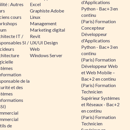
d'Applications
lité : Autres
Excel
Python - Bac+3 en
urs
Graphiste Adobe
continu
ciens cours
Linux
(Paris) Formation
rkshops
Management
Concepteur
rum
Marketing digital
Développeur
hitecte IT /
Revit
d'Applications
sponsables SI /
UX/UI Design
Python - Bac+3 en
cideurs
Web
continu
chitecture
Windows Server
(Paris) Formation
icielle
Développeur Web
stèmes
et Web Mobile –
information
Bac+2 en continu
sponsable de la
(Paris) Formation
urité et des
Technicien
stèmes
Supérieur Systèmes
informations
et Réseaux - Bac+2
SI)
en continu
mmercial
(Paris) Formation
mmercial
Technicien
ils de
Supérieur en