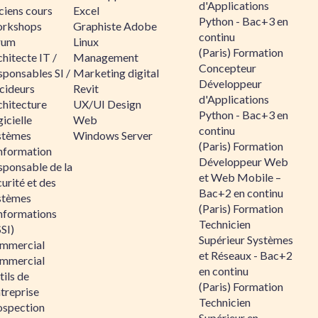
d'Applications
ciens cours
Excel
Python - Bac+3 en
rkshops
Graphiste Adobe
continu
rum
Linux
(Paris) Formation
hitecte IT /
Management
Concepteur
sponsables SI /
Marketing digital
Développeur
cideurs
Revit
d'Applications
chitecture
UX/UI Design
Python - Bac+3 en
icielle
Web
continu
stèmes
Windows Server
(Paris) Formation
information
Développeur Web
sponsable de la
et Web Mobile –
urité et des
Bac+2 en continu
stèmes
(Paris) Formation
informations
Technicien
SI)
Supérieur Systèmes
mmercial
et Réseaux - Bac+2
mmercial
en continu
ils de
(Paris) Formation
ntreprise
Technicien
ospection
Supérieur en