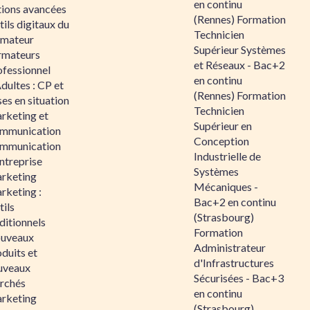
en continu
tions avancées
(Rennes) Formation
ils digitaux du
Technicien
rmateur
Supérieur Systèmes
rmateurs
et Réseaux - Bac+2
ofessionnel
en continu
dultes : CP et
(Rennes) Formation
es en situation
Technicien
rketing et
Supérieur en
mmunication
Conception
mmunication
Industrielle de
ntreprise
Systèmes
rketing
Mécaniques -
rketing :
Bac+2 en continu
ils
(Strasbourg)
ditionnels
Formation
uveaux
Administrateur
duits et
d'Infrastructures
uveaux
Sécurisées - Bac+3
rchés
en continu
rketing
(Strasbourg)