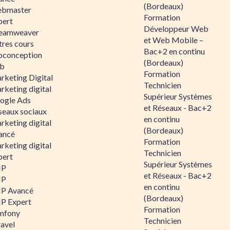
(Bordeaux)
bmaster
Formation
pert
Développeur Web
eamweaver
et Web Mobile –
tres cours
Bac+2 en continu
oconception
(Bordeaux)
b
Formation
rketing Digital
Technicien
rketing digital
Supérieur Systèmes
ogle Ads
et Réseaux - Bac+2
seaux sociaux
en continu
rketing digital
(Bordeaux)
ancé
Formation
rketing digital
Technicien
pert
Supérieur Systèmes
HP
et Réseaux - Bac+2
HP
en continu
P Avancé
(Bordeaux)
P Expert
Formation
mfony
Technicien
ravel