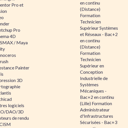
en continu
entor Pro et
(Distance)
sion
Formation
eo
Technicien
ender
Supérieur Systèmes
etchup Pro
et Réseaux - Bac+2
nema 4D
en continu
SMAX / Maya
(Distance)
ity
Formation
inoceros
Technicien
rush
Supérieur en
bstance Painter
Conception
is
Industrielle de
pression 3D
Systèmes
rtographie
Mécaniques -
lantis
Bac+2 en continu
chicad
(Lille) Formation
res logiciels
Administrateur
O/DAO/3D
d'Infrastructures
teurs de rendu
Sécurisées - Bac+3
CISM