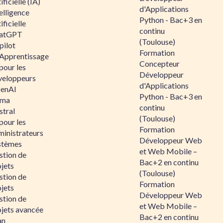
ificielle (IA)
d'Applications
elligence
Python - Bac+3 en
ificielle
continu
atGPT
(Toulouse)
pilot
Formation
 Apprentissage
Concepteur
pour les
Développeur
veloppeurs
d'Applications
enAI
Python - Bac+3 en
ama
continu
stral
(Toulouse)
pour les
Formation
ministrateurs
Développeur Web
stèmes
et Web Mobile –
stion de
Bac+2 en continu
jets
(Toulouse)
stion de
Formation
jets
Développeur Web
stion de
et Web Mobile –
ojets avancée
Bac+2 en continu
an