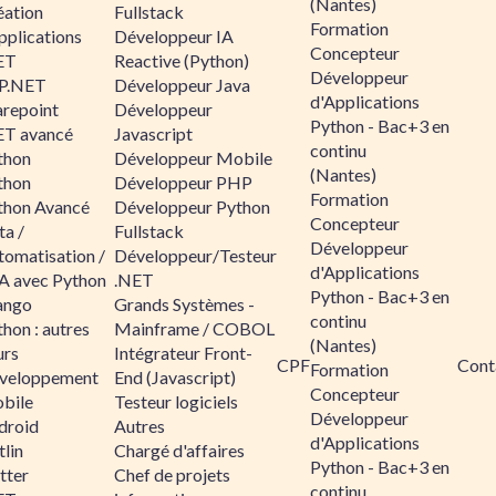
(Nantes)
éation
Fullstack
Formation
pplications
Développeur IA
Concepteur
ET
Reactive (Python)
Développeur
P.NET
Développeur Java
d'Applications
arepoint
Développeur
Python - Bac+3 en
ET avancé
Javascript
continu
thon
Développeur Mobile
(Nantes)
thon
Développeur PHP
Formation
thon Avancé
Développeur Python
Concepteur
ta /
Fullstack
Développeur
tomatisation /
Développeur/Testeur
d'Applications
A avec Python
.NET
Python - Bac+3 en
ango
Grands Systèmes -
continu
hon : autres
Mainframe / COBOL
(Nantes)
urs
Intégrateur Front-
CPF
Cont
Formation
veloppement
End (Javascript)
Concepteur
bile
Testeur logiciels
Développeur
droid
Autres
d'Applications
lin
Chargé d'affaires
Python - Bac+3 en
tter
Chef de projets
continu