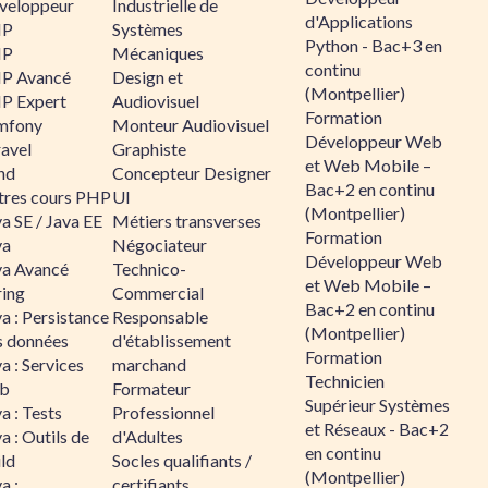
veloppeur
Industrielle de
d'Applications
HP
Systèmes
Python - Bac+3 en
HP
Mécaniques
continu
P Avancé
Design et
(Montpellier)
P Expert
Audiovisuel
Formation
mfony
Monteur Audiovisuel
Développeur Web
ravel
Graphiste
et Web Mobile –
nd
Concepteur Designer
Bac+2 en continu
tres cours PHP
UI
(Montpellier)
a SE / Java EE
Métiers transverses
Formation
va
Négociateur
Développeur Web
va Avancé
Technico-
et Web Mobile –
ring
Commercial
Bac+2 en continu
a : Persistance
Responsable
(Montpellier)
s données
d'établissement
Formation
a : Services
marchand
Technicien
b
Formateur
Supérieur Systèmes
a : Tests
Professionnel
et Réseaux - Bac+2
a : Outils de
d'Adultes
en continu
ld
Socles qualifiants /
(Montpellier)
a :
certifiants