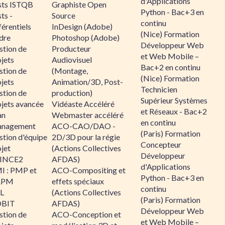
d'Applications
sts ISTQB
Graphiste Open
Python - Bac+3 en
ts -
Source
continu
érentiels
InDesign (Adobe)
(Nice) Formation
dre
Photoshop (Adobe)
Développeur Web
stion de
Producteur
et Web Mobile –
jets
Audiovisuel
Bac+2 en continu
stion de
(Montage,
(Nice) Formation
jets
Animation/3D, Post-
Technicien
stion de
production)
Supérieur Systèmes
ojets avancée
Vidéaste Accéléré
et Réseaux - Bac+2
an
Webmaster accéléré
en continu
nagement
ACO-CAO/DAO -
(Paris) Formation
stion d'équipe
2D/3D pour la régie
Concepteur
jet
(Actions Collectives
Développeur
INCE2
AFDAS)
d'Applications
I : PMP et
ACO-Compositing et
Python - Bac+3 en
APM
effets spéciaux
continu
IL
(Actions Collectives
(Paris) Formation
BIT
AFDAS)
Développeur Web
stion de
ACO-Conception et
et Web Mobile –