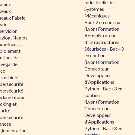
Industrielle de
seaux
Systèmes
seaux
Mécaniques -
seaux Fabric
Bac+2 en continu
stic
(Lyon) Formation
ervision :
Administrateur
aylog, Nagios,
d'Infrastructures
metheus, ...
Sécurisées - Bac+3
ploiement
en continu
utions de
(Lyon) Formation
uvegarde
Concepteur
sco
Développeur
ormshield
d'Applications
bersécurité
Python - Bac+3 en
bersécurité
continu
ndamentaux
(Lyon) Formation
cking et
Concepteur
urité
Développeur
bersécurité
d'Applications
ancée
Python - Bac+3 en
glementations
continu