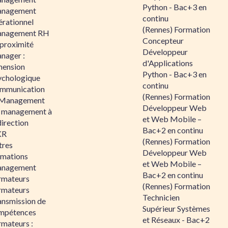
Python - Bac+3 en
nagement
continu
érationnel
(Rennes) Formation
nagement RH
Concepteur
 proximité
Développeur
nager :
d'Applications
mension
Python - Bac+3 en
ychologique
continu
mmunication
(Rennes) Formation
 Management
Développeur Web
 management à
et Web Mobile –
direction
Bac+2 en continu
KR
(Rennes) Formation
tres
Développeur Web
rmations
et Web Mobile –
nagement
Bac+2 en continu
rmateurs
(Rennes) Formation
rmateurs
Technicien
ansmission de
Supérieur Systèmes
mpétences
et Réseaux - Bac+2
rmateurs :