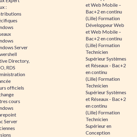
nux Expert
et Web Mobile –
ux :
Bac+2 en continu
tributions
(Lille) Formation
écifiques
Développeur Web
ndows
et Web Mobile –
seaux
Bac+2 en continu
ndows
(Lille) Formation
ndows Server
Technicien
wershell
Supérieur Systèmes
ive Directory,
et Réseaux - Bac+2
O, RDS
en continu
ministration
(Lille) Formation
ancée
Technicien
rs officiels
Supérieur Systèmes
change
et Réseaux - Bac+2
tres cours
en continu
ndows
(Lille) Formation
arepoint
Technicien
nc Server
Supérieur en
ciennes
Conception
rsions