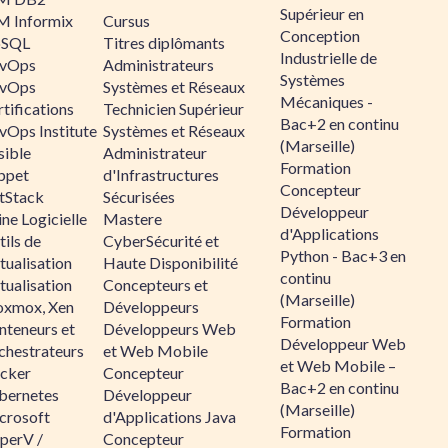
Supérieur en
M Informix
Cursus
Conception
SQL
Titres diplômants
Industrielle de
vOps
Administrateurs
Systèmes
vOps
Systèmes et Réseaux
Mécaniques -
tifications
Technicien Supérieur
Bac+2 en continu
vOps Institute
Systèmes et Réseaux
(Marseille)
sible
Administrateur
Formation
ppet
d'Infrastructures
Concepteur
ltStack
Sécurisées
Développeur
ne Logicielle
Mastere
d'Applications
ils de
CyberSécurité et
Python - Bac+3 en
tualisation
Haute Disponibilité
continu
tualisation
Concepteurs et
(Marseille)
oxmox, Xen
Développeurs
Formation
nteneurs et
Développeurs Web
Développeur Web
chestrateurs
et Web Mobile
et Web Mobile –
cker
Concepteur
Bac+2 en continu
bernetes
Développeur
(Marseille)
crosoft
d'Applications Java
Formation
perV /
Concepteur