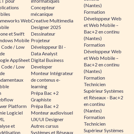
ET pour
informatiques
(Nantes)
lications
Concepteur
Formation
biles
mécanique
Développeur Web
ameworks Web
Creative Multimedia
et Web Mobile –
bile
Designer 2025
Bac+2 en continu
one et Swift
Dessinateur
(Nantes)
ndows Mobile
Projeteur
Formation
 Code / Low
Développeur BI -
Développeur Web
de
Data Analyst
et Web Mobile –
ogle AppSheet
Digital Business
Bac+2 en continu
 Code / Low
Developer
(Nantes)
de
Monteur Intégrateur
Formation
ndamentaux
de contenus e-
Technicien
bble
learning
Supérieur Systèmes
n
Prépa Bac +2
et Réseaux - Bac+2
bflow
Graphiste
en continu
wer Platform
Prépa Bac +2
(Nantes)
ie Logiciel
Monteur audiovisuel
Formation
ML
UX/UI Designer
Technicien
alyse et
Autres cursus
Supérieur Systèmes
délisation
Systèmes et Réseaux