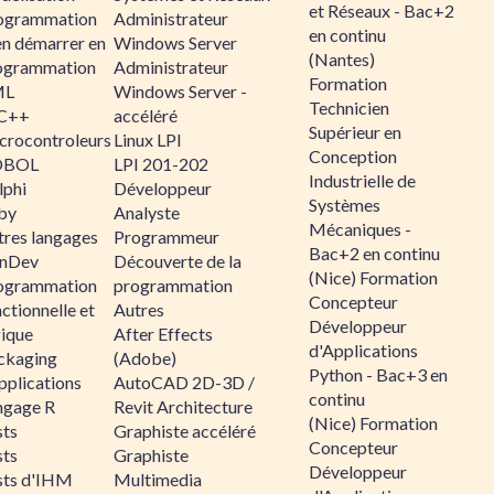
et Réseaux - Bac+2
ogrammation
Administrateur
en continu
en démarrer en
Windows Server
(Nantes)
ogrammation
Administrateur
Formation
ML
Windows Server -
Technicien
C++
accéléré
Supérieur en
crocontroleurs
Linux LPI
Conception
OBOL
LPI 201-202
Industrielle de
lphi
Développeur
Systèmes
by
Analyste
Mécaniques -
tres langages
Programmeur
Bac+2 en continu
nDev
Découverte de la
(Nice) Formation
ogrammation
programmation
Concepteur
ctionnelle et
Autres
Développeur
gique
After Effects
d'Applications
ckaging
(Adobe)
Python - Bac+3 en
pplications
AutoCAD 2D-3D /
continu
ngage R
Revit Architecture
(Nice) Formation
sts
Graphiste accéléré
Concepteur
sts
Graphiste
Développeur
sts d'IHM
Multimedia