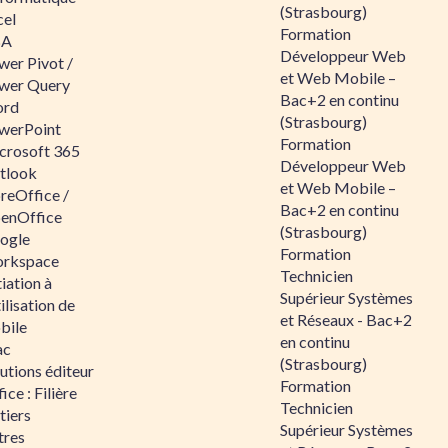
(Strasbourg)
cel
Formation
BA
Développeur Web
wer Pivot /
et Web Mobile –
wer Query
Bac+2 en continu
rd
(Strasbourg)
werPoint
Formation
crosoft 365
Développeur Web
tlook
et Web Mobile –
reOffice /
Bac+2 en continu
enOffice
(Strasbourg)
ogle
Formation
rkspace
Technicien
tiation à
Supérieur Systèmes
tilisation de
et Réseaux - Bac+2
bile
en continu
ac
(Strasbourg)
utions éditeur
Formation
ice : Filière
Technicien
tiers
Supérieur Systèmes
tres