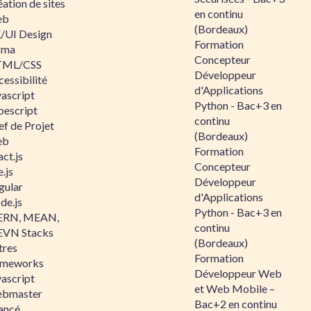
ation de sites
en continu
eb
(Bordeaux)
/UI Design
Formation
gma
Concepteur
ML/CSS
Développeur
essibilité
d'Applications
vascript
Python - Bac+3 en
pescript
continu
ef de Projet
(Bordeaux)
eb
Formation
ct.js
Concepteur
.js
Développeur
gular
d'Applications
de.js
Python - Bac+3 en
RN, MEAN,
continu
VN Stacks
(Bordeaux)
tres
Formation
ameworks
Développeur Web
vascript
et Web Mobile –
bmaster
Bac+2 en continu
ancé