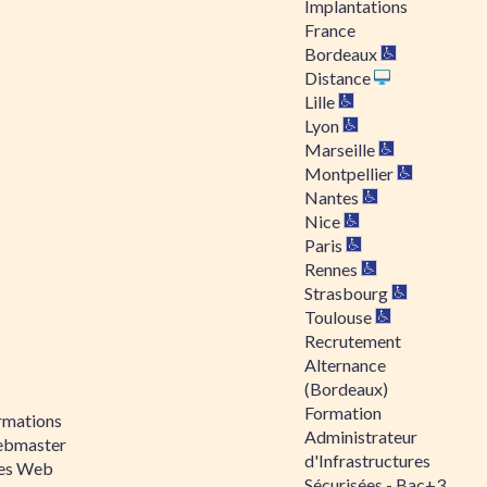
Implantations
France
Bordeaux
Distance
Lille
Lyon
Marseille
Montpellier
Nantes
Nice
Paris
Rennes
Strasbourg
Toulouse
Recrutement
Alternance
(Bordeaux)
Formation
rmations
Administrateur
bmaster
d'Infrastructures
tes Web
Sécurisées - Bac+3