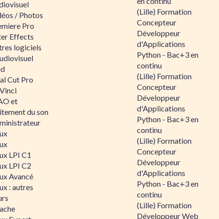
en continu
diovisuel
(Lille) Formation
déos / Photos
Concepteur
emiere Pro
Développeur
er Effects
d'Applications
res logiciels
Python - Bac+3 en
udiovisuel
continu
id
(Lille) Formation
al Cut Pro
Concepteur
Vinci
Développeur
O et
d'Applications
aitement du son
Python - Bac+3 en
ministrateur
continu
nux
(Lille) Formation
nux
Concepteur
nux LPI C1
Développeur
nux LPI C2
d'Applications
nux Avancé
Python - Bac+3 en
ux : autres
continu
urs
(Lille) Formation
ache
Développeur Web