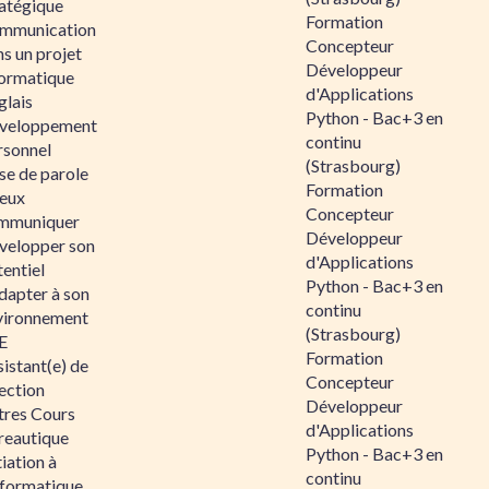
ratégique
Formation
mmunication
Concepteur
s un projet
Développeur
formatique
d'Applications
glais
Python - Bac+3 en
veloppement
continu
rsonnel
(Strasbourg)
se de parole
Formation
eux
Concepteur
mmuniquer
Développeur
velopper son
d'Applications
entiel
Python - Bac+3 en
dapter à son
continu
vironnement
(Strasbourg)
E
Formation
istant(e) de
Concepteur
ection
Développeur
tres Cours
d'Applications
reautique
Python - Bac+3 en
tiation à
continu
nformatique