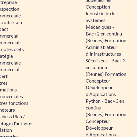
ntreprise
Conception
ospection
Industrielle de
mmerciale
Systèmes
croitre son
Mécaniques -
pact
Bac+2 en continu
mmercial
(Rennes) Formation
mmercial :
Administrateur
mptes clefs
d'Infrastructures
atégie
Sécurisées - Bac+3
mmerciale
en continu
mmercial
(Rennes) Formation
pert
Concepteur
tres
Développeur
rmations
d'Applications
mmerciales
Python - Bac+3 en
tres fonctions
continu
heteurs
(Rennes) Formation
iness Plan /
Concepteur
otage d’activité
Développeur
éation
d'Applications
ntreprise