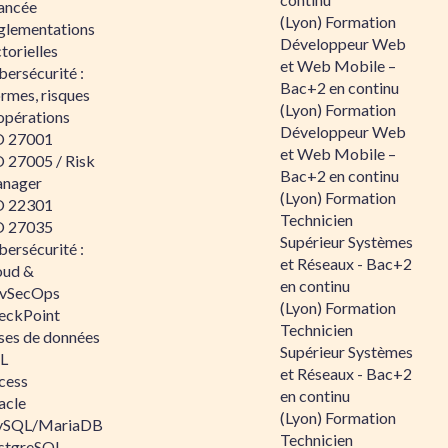
ancée
(Lyon) Formation
glementations
Développeur Web
torielles
et Web Mobile –
ersécurité :
Bac+2 en continu
rmes, risques
(Lyon) Formation
opérations
Développeur Web
O 27001
et Web Mobile –
O 27005 / Risk
Bac+2 en continu
nager
(Lyon) Formation
O 22301
Technicien
O 27035
Supérieur Systèmes
ersécurité :
et Réseaux - Bac+2
oud &
en continu
vSecOps
(Lyon) Formation
eckPoint
Technicien
ses de données
Supérieur Systèmes
L
et Réseaux - Bac+2
cess
en continu
acle
(Lyon) Formation
SQL/MariaDB
Technicien
stgreSQL