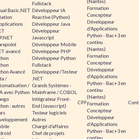
(Nantes)
Fullstack
Formation
sual Basic.NET
Développeur IA
Concepteur
éation
Reactive (Python)
Développeur
pplications
Développeur Java
d'Applications
ET
Développeur
Python - Bac+3 en
P.NET
Javascript
continu
arepoint
Développeur Mobile
(Nantes)
ET avancé
Développeur PHP
Formation
thon
Développeur Python
Concepteur
thon
Fullstack
Développeur
thon Avancé
Développeur/Testeur
d'Applications
ta /
.NET
Python - Bac+3 en
tomatisation /
Grands Systèmes -
continu
A avec Python
Mainframe / COBOL
(Nantes)
ango
Intégrateur Front-
CPF
Cont
Formation
hon : autres
End (Javascript)
Concepteur
urs
Testeur logiciels
Développeur
veloppement
Autres
d'Applications
bile
Chargé d'affaires
Python - Bac+3 en
droid
Chef de projets
continu