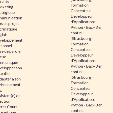
rchés
Formation
rketing
Concepteur
ratégique
Développeur
mmunication
d'Applications
s un projet
Python - Bac+3 en
formatique
continu
glais
(Strasbourg)
veloppement
Formation
rsonnel
Concepteur
se de parole
Développeur
eux
d'Applications
mmuniquer
Python - Bac+3 en
velopper son
continu
entiel
(Strasbourg)
dapter à son
Formation
vironnement
Concepteur
E
Développeur
istant(e) de
d'Applications
ection
Python - Bac+3 en
tres Cours
continu
reautique