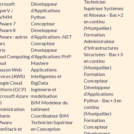
Technicien
crosoft
Développeur
Supérieur Systèmes
perV /
d'Applications
et Réseaux - Bac+2
CVMM
Python
en continu
ware 7
Concepteur
(Montpellier)
ware 8
Développeur
Formation
ware : autres
d'Applications .NET
Administrateur
urs
Concepteur
d'Infrastructures
rix
Développeur
Sécurisées - Bac+3
oud Computing
d'Applications PHP
en continu
oud
Mastere
(Montpellier)
azon Web
Applications
Formation
rvices (AWS)
Intelligentes et
Concepteur
ogle Cloud
BigData
Développeur
atform (GCP)
Ingénierie et
d'Applications
crosoft Azure
modélisation
Python - Bac+3 en
5
BIM Modeleur du
continu
ministration
bâtiment
(Montpellier)
tanix
Coordinateur BIM
Formation
ware
Technicien Supérieur
Concepteur
enStack et
en Conception
Développeur