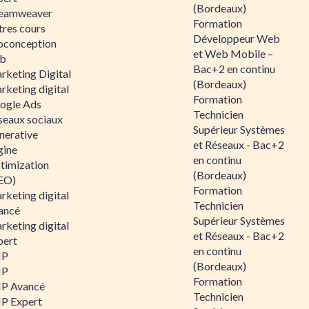
(Bordeaux)
eamweaver
Formation
tres cours
Développeur Web
oconception
et Web Mobile –
b
Bac+2 en continu
rketing Digital
(Bordeaux)
rketing digital
Formation
ogle Ads
Technicien
seaux sociaux
Supérieur Systèmes
nerative
et Réseaux - Bac+2
gine
en continu
timization
(Bordeaux)
EO)
Formation
rketing digital
Technicien
ancé
Supérieur Systèmes
rketing digital
et Réseaux - Bac+2
pert
en continu
HP
(Bordeaux)
HP
Formation
P Avancé
Technicien
P Expert