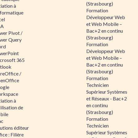
(Strasbourg)
tiation à
Formation
nformatique
Développeur Web
cel
et Web Mobile –
BA
Bac+2 en continu
wer Pivot /
(Strasbourg)
wer Query
Formation
rd
Développeur Web
werPoint
et Web Mobile –
crosoft 365
Bac+2 en continu
tlook
(Strasbourg)
reOffice /
Formation
enOffice
Technicien
ogle
Supérieur Systèmes
rkspace
et Réseaux - Bac+2
tiation à
en continu
tilisation de
(Strasbourg)
bile
Formation
ac
Technicien
utions éditeur
Supérieur Systèmes
ice : Filière