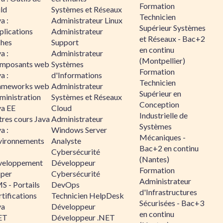
Formation
ld
Systèmes et Réseaux
Technicien
a :
Administrateur Linux
Supérieur Systèmes
plications
Administrateur
et Réseaux - Bac+2
ches
Support
en continu
a :
Administrateur
(Montpellier)
mposants web
Systèmes
Formation
a :
d'Informations
Technicien
ameworks web
Administrateur
Supérieur en
ministration
Systèmes et Réseaux
Conception
va EE
Cloud
Industrielle de
tres cours Java
Administrateur
Systèmes
a :
Windows Server
Mécaniques -
vironnements
Analyste
Bac+2 en continu
Cybersécurité
(Nantes)
veloppement
Développeur
Formation
sper
Cybersécurité
Administrateur
S - Portails
DevOps
d'Infrastructures
tifications
Technicien HelpDesk
Sécurisées - Bac+3
va
Développeur
en continu
ET
Développeur .NET