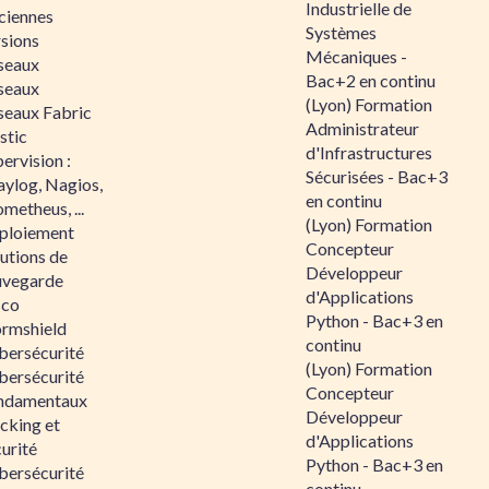
Industrielle de
ciennes
Systèmes
rsions
Mécaniques -
seaux
Bac+2 en continu
seaux
(Lyon) Formation
seaux Fabric
Administrateur
stic
d'Infrastructures
ervision :
Sécurisées - Bac+3
aylog, Nagios,
en continu
metheus, ...
(Lyon) Formation
ploiement
Concepteur
utions de
Développeur
uvegarde
d'Applications
sco
Python - Bac+3 en
ormshield
continu
bersécurité
(Lyon) Formation
bersécurité
Concepteur
ndamentaux
Développeur
cking et
d'Applications
urité
Python - Bac+3 en
bersécurité
continu