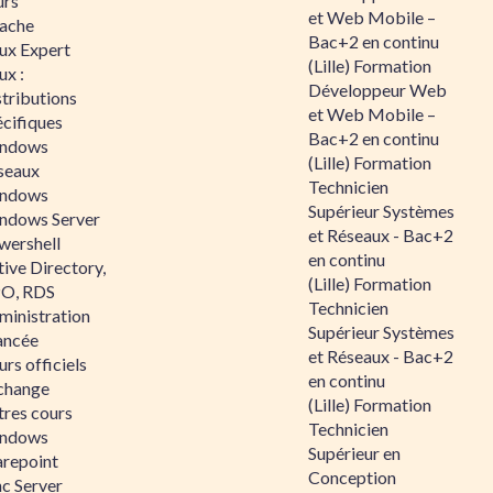
urs
et Web Mobile –
ache
Bac+2 en continu
nux Expert
(Lille) Formation
ux :
Développeur Web
tributions
et Web Mobile –
écifiques
Bac+2 en continu
ndows
(Lille) Formation
seaux
Technicien
ndows
Supérieur Systèmes
ndows Server
et Réseaux - Bac+2
wershell
en continu
ive Directory,
(Lille) Formation
O, RDS
Technicien
ministration
Supérieur Systèmes
ancée
et Réseaux - Bac+2
rs officiels
en continu
change
(Lille) Formation
tres cours
Technicien
ndows
Supérieur en
arepoint
Conception
nc Server