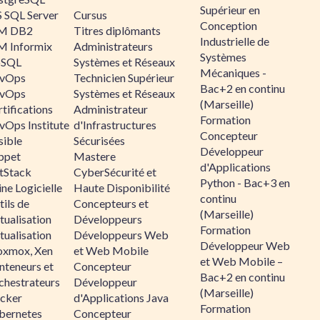
Supérieur en
 SQL Server
Cursus
Conception
M DB2
Titres diplômants
Industrielle de
M Informix
Administrateurs
Systèmes
SQL
Systèmes et Réseaux
Mécaniques -
vOps
Technicien Supérieur
Bac+2 en continu
vOps
Systèmes et Réseaux
(Marseille)
tifications
Administrateur
Formation
vOps Institute
d'Infrastructures
Concepteur
sible
Sécurisées
Développeur
ppet
Mastere
d'Applications
ltStack
CyberSécurité et
Python - Bac+3 en
ne Logicielle
Haute Disponibilité
continu
ils de
Concepteurs et
(Marseille)
tualisation
Développeurs
Formation
tualisation
Développeurs Web
Développeur Web
oxmox, Xen
et Web Mobile
et Web Mobile –
nteneurs et
Concepteur
Bac+2 en continu
chestrateurs
Développeur
(Marseille)
cker
d'Applications Java
Formation
bernetes
Concepteur