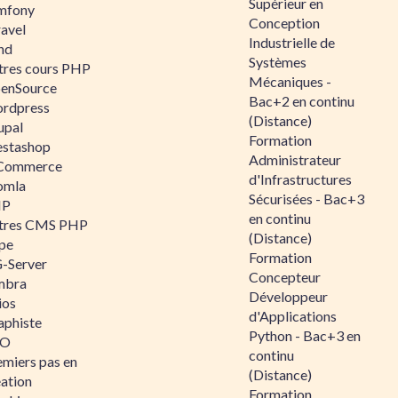
Supérieur en
mfony
Conception
ravel
Industrielle de
nd
Systèmes
tres cours PHP
Mécaniques -
enSource
Bac+2 en continu
rdpress
(Distance)
upal
Formation
estashop
Administrateur
Commerce
d'Infrastructures
omla
Sécurisées - Bac+3
IP
en continu
tres CMS PHP
(Distance)
pe
Formation
-Server
Concepteur
mbra
Développeur
ios
d'Applications
aphiste
Python - Bac+3 en
AO
continu
emiers pas en
(Distance)
éation
Formation