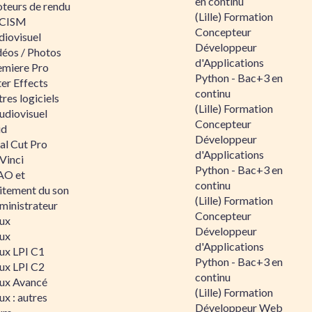
en continu
teurs de rendu
(Lille) Formation
CISM
Concepteur
diovisuel
Développeur
déos / Photos
d'Applications
emiere Pro
Python - Bac+3 en
er Effects
continu
res logiciels
(Lille) Formation
udiovisuel
Concepteur
id
Développeur
al Cut Pro
d'Applications
Vinci
Python - Bac+3 en
O et
continu
aitement du son
(Lille) Formation
ministrateur
Concepteur
nux
Développeur
nux
d'Applications
nux LPI C1
Python - Bac+3 en
nux LPI C2
continu
nux Avancé
(Lille) Formation
ux : autres
Développeur Web