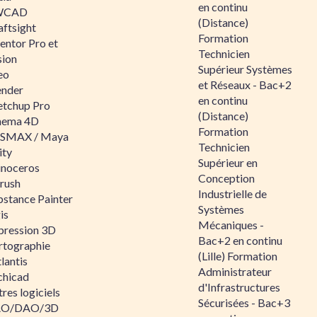
en continu
WCAD
(Distance)
aftsight
Formation
entor Pro et
Technicien
sion
Supérieur Systèmes
eo
et Réseaux - Bac+2
ender
en continu
etchup Pro
(Distance)
nema 4D
Formation
SMAX / Maya
Technicien
ity
Supérieur en
inoceros
Conception
rush
Industrielle de
bstance Painter
Systèmes
is
Mécaniques -
pression 3D
Bac+2 en continu
rtographie
(Lille) Formation
lantis
Administrateur
chicad
d'Infrastructures
res logiciels
Sécurisées - Bac+3
O/DAO/3D