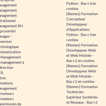
Python - Bac+3 en
nagement
continu
nagement
(Rennes) Formation
nagement
Concepteur
érationnel
Développeur
nagement RH
d'Applications
 proximité
Python - Bac+3 en
nager :
continu
mension
(Rennes) Formation
ychologique
Développeur Web
mmunication
et Web Mobile –
 Management
Bac+2 en continu
 management à
(Rennes) Formation
direction
Développeur Web
KR
et Web Mobile –
tres
Bac+2 en continu
rmations
(Rennes) Formation
nagement
Technicien
rmateurs
Supérieur Systèmes
rmateurs
et Réseaux - Bac+2
ansmission de