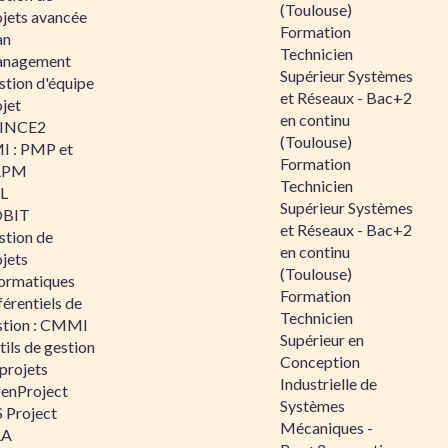
(Toulouse)
ojets avancée
Formation
an
Technicien
nagement
Supérieur Systèmes
stion d'équipe
et Réseaux - Bac+2
jet
en continu
INCE2
(Toulouse)
I : PMP et
Formation
APM
Technicien
IL
Supérieur Systèmes
BIT
et Réseaux - Bac+2
stion de
en continu
jets
(Toulouse)
formatiques
Formation
érentiels de
Technicien
stion : CMMI
Supérieur en
ils de gestion
Conception
projets
Industrielle de
enProject
Systèmes
 Project
Mécaniques -
RA