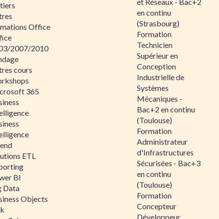
et Réseaux - Bac+2
tiers
en continu
tres
(Strasbourg)
rmations Office
Formation
fice
Technicien
03/2007/2010
Supérieur en
ndage
Conception
tres cours
Industrielle de
rkshops
Systèmes
crosoft 365
Mécaniques -
siness
Bac+2 en continu
elligence
(Toulouse)
siness
Formation
elligence
Administrateur
lend
d'Infrastructures
lutions ETL
Sécurisées - Bac+3
porting
en continu
wer BI
(Toulouse)
g Data
Formation
siness Objects
Concepteur
ik
Développeur