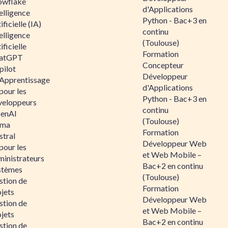
owflake
d'Applications
elligence
Python - Bac+3 en
ificielle (IA)
continu
elligence
(Toulouse)
ificielle
Formation
atGPT
Concepteur
pilot
Développeur
 Apprentissage
d'Applications
pour les
Python - Bac+3 en
veloppeurs
continu
enAI
(Toulouse)
ama
Formation
stral
Développeur Web
pour les
et Web Mobile –
ministrateurs
Bac+2 en continu
stèmes
(Toulouse)
stion de
Formation
jets
Développeur Web
stion de
et Web Mobile –
jets
Bac+2 en continu
stion de