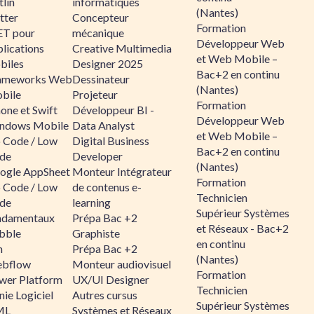
lin
informatiques
(Nantes)
tter
Concepteur
Formation
ET pour
mécanique
Développeur Web
lications
Creative Multimedia
et Web Mobile –
biles
Designer 2025
Bac+2 en continu
ameworks Web
Dessinateur
(Nantes)
bile
Projeteur
Formation
one et Swift
Développeur BI -
Développeur Web
ndows Mobile
Data Analyst
et Web Mobile –
 Code / Low
Digital Business
Bac+2 en continu
de
Developer
(Nantes)
ogle AppSheet
Monteur Intégrateur
Formation
 Code / Low
de contenus e-
Technicien
de
learning
Supérieur Systèmes
ndamentaux
Prépa Bac +2
et Réseaux - Bac+2
bble
Graphiste
en continu
n
Prépa Bac +2
(Nantes)
bflow
Monteur audiovisuel
Formation
wer Platform
UX/UI Designer
Technicien
ie Logiciel
Autres cursus
Supérieur Systèmes
ML
Systèmes et Réseaux