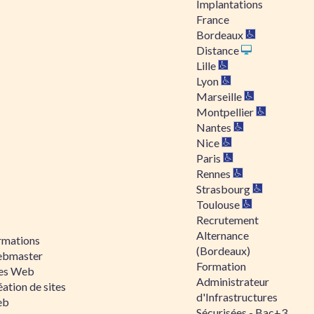
Implantations
France
Bordeaux
Distance
Lille
Lyon
Marseille
Montpellier
Nantes
Nice
Paris
Rennes
Strasbourg
Toulouse
Recrutement
Alternance
rmations
(Bordeaux)
bmaster
Formation
tes Web
Administrateur
ation de sites
d'Infrastructures
eb
Sécurisées - Bac+3