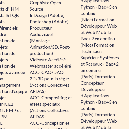
d'Applications
sts
Graphiste Open
Python - Bac+3 en
sts d'IHM
Source
continu
sts ISTQB
InDesign (Adobe)
(Nice) Formation
ts -
Photoshop (Adobe)
Développeur Web
érentiels
Producteur
et Web Mobile –
dre
Audiovisuel
Bac+2 en continu
stion de
(Montage,
(Nice) Formation
jets
Animation/3D, Post-
Technicien
stion de
production)
Supérieur Systèmes
jets
Vidéaste Accéléré
et Réseaux - Bac+2
stion de
Webmaster accéléré
en continu
ojets avancée
ACO-CAO/DAO -
(Paris) Formation
an
2D/3D pour la régie
Concepteur
nagement
(Actions Collectives
Développeur
stion d'équipe
AFDAS)
d'Applications
jet
ACO-Compositing et
Python - Bac+3 en
INCE2
effets spéciaux
continu
I : PMP et
(Actions Collectives
(Paris) Formation
APM
AFDAS)
Développeur Web
IL
ACO-Conception et
et Web Mobile –