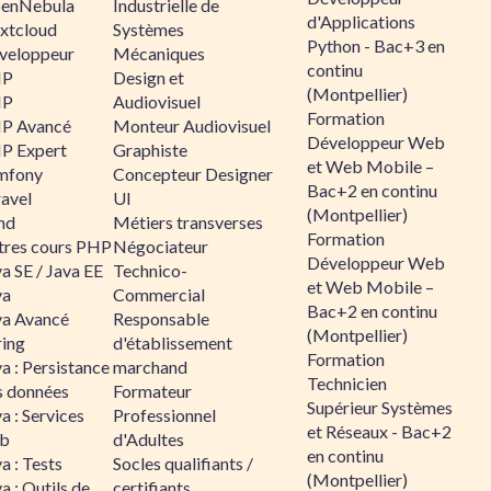
enNebula
Industrielle de
d'Applications
xtcloud
Systèmes
Python - Bac+3 en
veloppeur
Mécaniques
continu
HP
Design et
(Montpellier)
HP
Audiovisuel
Formation
P Avancé
Monteur Audiovisuel
Développeur Web
P Expert
Graphiste
et Web Mobile –
mfony
Concepteur Designer
Bac+2 en continu
ravel
UI
(Montpellier)
nd
Métiers transverses
Formation
tres cours PHP
Négociateur
Développeur Web
a SE / Java EE
Technico-
et Web Mobile –
va
Commercial
Bac+2 en continu
va Avancé
Responsable
(Montpellier)
ring
d'établissement
Formation
a : Persistance
marchand
Technicien
s données
Formateur
Supérieur Systèmes
a : Services
Professionnel
et Réseaux - Bac+2
b
d'Adultes
en continu
a : Tests
Socles qualifiants /
(Montpellier)
a : Outils de
certifiants