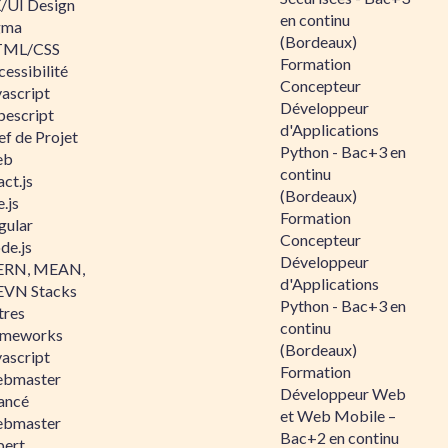
/UI Design
en continu
gma
(Bordeaux)
ML/CSS
Formation
essibilité
Concepteur
vascript
Développeur
pescript
d'Applications
ef de Projet
Python - Bac+3 en
eb
continu
ct.js
(Bordeaux)
.js
Formation
gular
Concepteur
de.js
Développeur
RN, MEAN,
d'Applications
VN Stacks
Python - Bac+3 en
tres
continu
ameworks
(Bordeaux)
vascript
Formation
bmaster
Développeur Web
ancé
et Web Mobile –
bmaster
Bac+2 en continu
pert