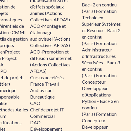
BIT
modélisation 3D et
Bac+2 en continu
stion de
d’effets spéciaux
(Paris) Formation
jets
animés (Actions
Technicien
formatiques
Collectives AFDAS)
Supérieur Systèmes
érentiels de
ACO-Montage et
et Réseaux - Bac+2
stion : CMMI
étalonnage
en continu
ils de gestion
audiovisuel (Actions
(Paris) Formation
projets
Collectives AFDAS)
Administrateur
enProject
ACO-Promotion et
d'Infrastructures
 Project
diffusion sur internet
Sécurisées - Bac+3
RA
(Actions Collectives
en continu
GPD
AFDAS)
(Paris) Formation
f de projets
Cursus accélérés
Concepteur
tier)
France Travail
Développeur
mérique
Audiovisuel
d'Applications
sponsable
Bureautique
Python - Bac+3 en
lité
CAO
continu
thodes Agiles
Chef de projet IT
(Paris) Formation
rum
Commercial
Concepteur
tifications
DAO
Développeur
les
Développement