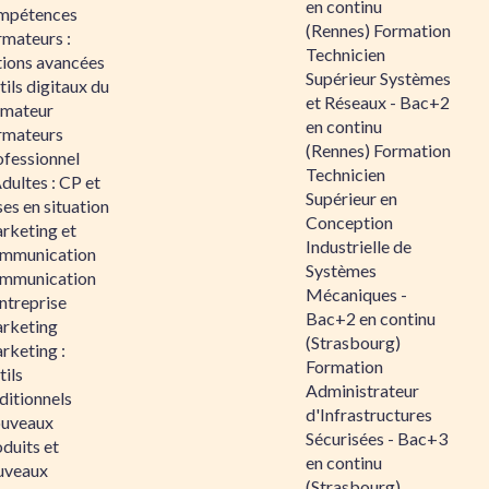
en continu
mpétences
(Rennes) Formation
rmateurs :
Technicien
tions avancées
Supérieur Systèmes
ils digitaux du
et Réseaux - Bac+2
rmateur
en continu
rmateurs
(Rennes) Formation
ofessionnel
Technicien
dultes : CP et
Supérieur en
es en situation
Conception
rketing et
Industrielle de
mmunication
Systèmes
mmunication
Mécaniques -
ntreprise
Bac+2 en continu
rketing
(Strasbourg)
rketing :
Formation
ils
Administrateur
ditionnels
d'Infrastructures
uveaux
Sécurisées - Bac+3
duits et
en continu
uveaux
(Strasbourg)