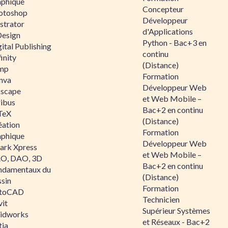
aphique
Concepteur
otoshop
Développeur
ustrator
d'Applications
Design
Python - Bac+3 en
ital Publishing
continu
inity
(Distance)
mp
Formation
nva
Développeur Web
kscape
et Web Mobile –
ribus
Bac+2 en continu
TeX
(Distance)
éation
Formation
aphique
Développeur Web
ark Xpress
et Web Mobile –
O, DAO, 3D
Bac+2 en continu
ndamentaux du
(Distance)
ssin
Formation
toCAD
Technicien
vit
Supérieur Systèmes
lidworks
et Réseaux - Bac+2
tia