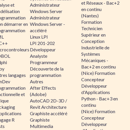
et Réseaux - Bac+2
alyse et
Administrateur
en continu
délisation
Windows Server
(Nantes)
ogrammation
Administrateur
Formation
en démarrer en
Windows Server -
Technicien
ogrammation
accéléré
Supérieur en
ML
Linux LPI
Conception
C++
LPI 201-202
Industrielle de
crocontroleurs
Développeur
Systèmes
OBOL
Analyste
Mécaniques -
lphi
Programmeur
Bac+2 en continu
by
Découverte de la
(Nice) Formation
tres langages
programmation
Concepteur
nDev
Autres
Développeur
ogrammation
After Effects
d'Applications
ctionnelle et
(Adobe)
Python - Bac+3 en
gique
AutoCAD 2D-3D /
continu
ckaging
Revit Architecture
(Nice) Formation
pplications
Graphiste accéléré
Concepteur
ngage R
Graphiste
Développeur
sts
Multimedia