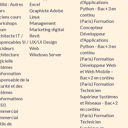
d'Applications
lité : Autres
Excel
Python - Bac+3 en
urs
Graphiste Adobe
continu
ciens cours
Linux
(Paris) Formation
rkshops
Management
Concepteur
rum
Marketing digital
Développeur
hitecte IT /
Revit
d'Applications
sponsables SI /
UX/UI Design
Python - Bac+3 en
cideurs
Web
continu
chitecture
Windows Server
(Paris) Formation
icielle
Développeur Web
stèmes
et Web Mobile –
information
Bac+2 en continu
sponsable de la
(Paris) Formation
urité et des
Technicien
stèmes
Supérieur Systèmes
informations
et Réseaux - Bac+2
SI)
en continu
mmercial
(Paris) Formation
mmercial
Technicien
ils de
Supérieur en