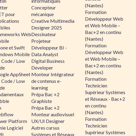
lin
informatiques
(Nantes)
tter
Concepteur
Formation
ET pour
mécanique
Développeur Web
lications
Creative Multimedia
et Web Mobile –
biles
Designer 2025
Bac+2 en continu
ameworks Web
Dessinateur
(Nantes)
bile
Projeteur
Formation
one et Swift
Développeur BI -
Développeur Web
ndows Mobile
Data Analyst
et Web Mobile –
 Code / Low
Digital Business
Bac+2 en continu
de
Developer
(Nantes)
ogle AppSheet
Monteur Intégrateur
Formation
 Code / Low
de contenus e-
Technicien
de
learning
Supérieur Systèmes
ndamentaux
Prépa Bac +2
et Réseaux - Bac+2
bble
Graphiste
en continu
n
Prépa Bac +2
(Nantes)
bflow
Monteur audiovisuel
Formation
wer Platform
UX/UI Designer
Technicien
ie Logiciel
Autres cursus
Supérieur Systèmes
ML
Systèmes et Réseaux