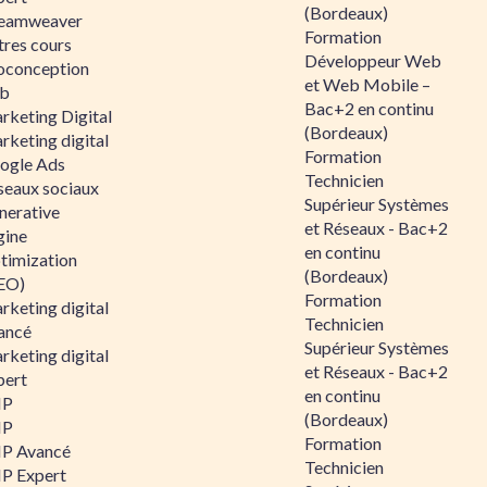
(Bordeaux)
eamweaver
Formation
tres cours
Développeur Web
oconception
et Web Mobile –
b
Bac+2 en continu
rketing Digital
(Bordeaux)
rketing digital
Formation
ogle Ads
Technicien
seaux sociaux
Supérieur Systèmes
nerative
et Réseaux - Bac+2
gine
en continu
timization
(Bordeaux)
EO)
Formation
rketing digital
Technicien
ancé
Supérieur Systèmes
rketing digital
et Réseaux - Bac+2
pert
en continu
HP
(Bordeaux)
HP
Formation
P Avancé
Technicien
P Expert