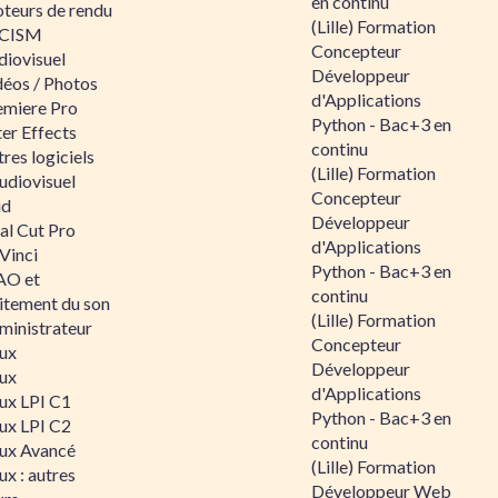
en continu
teurs de rendu
(Lille) Formation
CISM
Concepteur
diovisuel
Développeur
déos / Photos
d'Applications
emiere Pro
Python - Bac+3 en
er Effects
continu
res logiciels
(Lille) Formation
udiovisuel
Concepteur
id
Développeur
al Cut Pro
d'Applications
Vinci
Python - Bac+3 en
O et
continu
aitement du son
(Lille) Formation
ministrateur
Concepteur
nux
Développeur
nux
d'Applications
nux LPI C1
Python - Bac+3 en
nux LPI C2
continu
nux Avancé
(Lille) Formation
ux : autres
Développeur Web