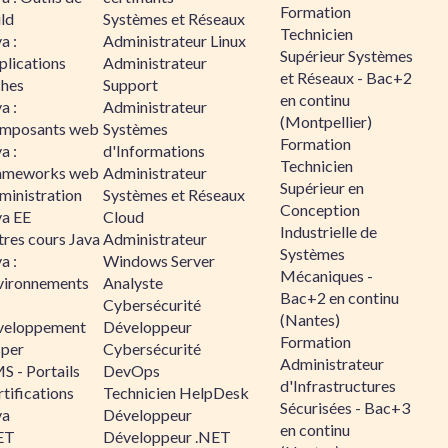
Formation
ld
Systèmes et Réseaux
Technicien
a :
Administrateur Linux
Supérieur Systèmes
plications
Administrateur
et Réseaux - Bac+2
ches
Support
en continu
a :
Administrateur
(Montpellier)
mposants web
Systèmes
Formation
a :
d'Informations
Technicien
ameworks web
Administrateur
Supérieur en
ministration
Systèmes et Réseaux
Conception
va EE
Cloud
Industrielle de
tres cours Java
Administrateur
Systèmes
a :
Windows Server
Mécaniques -
vironnements
Analyste
Bac+2 en continu
Cybersécurité
(Nantes)
veloppement
Développeur
Formation
sper
Cybersécurité
Administrateur
S - Portails
DevOps
d'Infrastructures
tifications
Technicien HelpDesk
Sécurisées - Bac+3
va
Développeur
en continu
ET
Développeur .NET