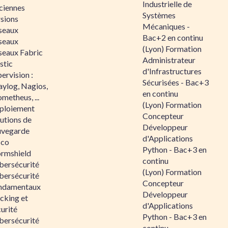
Industrielle de
ciennes
Systèmes
rsions
Mécaniques -
seaux
Bac+2 en continu
seaux
(Lyon) Formation
seaux Fabric
Administrateur
stic
d'Infrastructures
ervision :
Sécurisées - Bac+3
aylog, Nagios,
en continu
metheus, ...
(Lyon) Formation
ploiement
Concepteur
utions de
Développeur
uvegarde
d'Applications
sco
Python - Bac+3 en
ormshield
continu
bersécurité
(Lyon) Formation
bersécurité
Concepteur
ndamentaux
Développeur
cking et
d'Applications
urité
Python - Bac+3 en
bersécurité
continu