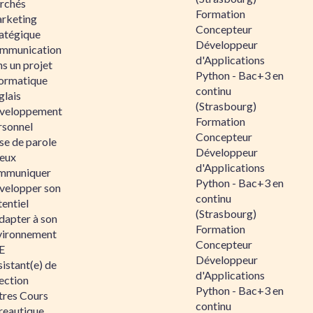
rchés
Formation
rketing
Concepteur
ratégique
Développeur
mmunication
d'Applications
s un projet
Python - Bac+3 en
formatique
continu
glais
(Strasbourg)
veloppement
Formation
rsonnel
Concepteur
se de parole
Développeur
eux
d'Applications
mmuniquer
Python - Bac+3 en
velopper son
continu
entiel
(Strasbourg)
dapter à son
Formation
vironnement
Concepteur
E
Développeur
istant(e) de
d'Applications
ection
Python - Bac+3 en
tres Cours
continu
reautique