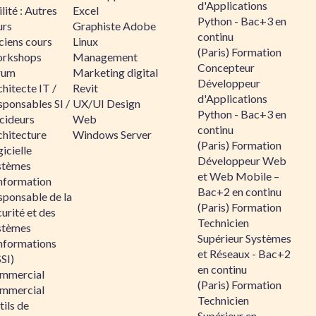
d'Applications
lité : Autres
Excel
Python - Bac+3 en
urs
Graphiste Adobe
continu
ciens cours
Linux
(Paris) Formation
rkshops
Management
Concepteur
rum
Marketing digital
Développeur
hitecte IT /
Revit
d'Applications
sponsables SI /
UX/UI Design
Python - Bac+3 en
cideurs
Web
continu
chitecture
Windows Server
(Paris) Formation
icielle
Développeur Web
stèmes
et Web Mobile –
information
Bac+2 en continu
sponsable de la
(Paris) Formation
urité et des
Technicien
stèmes
Supérieur Systèmes
informations
et Réseaux - Bac+2
SI)
en continu
mmercial
(Paris) Formation
mmercial
Technicien
ils de
Supérieur en