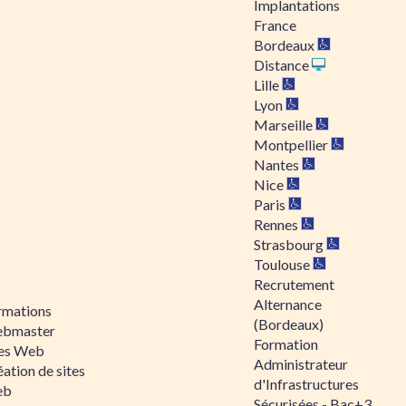
Implantations
France
Bordeaux
Distance
Lille
Lyon
Marseille
Montpellier
Nantes
Nice
Paris
Rennes
Strasbourg
Toulouse
Recrutement
Alternance
rmations
(Bordeaux)
bmaster
Formation
tes Web
Administrateur
ation de sites
d'Infrastructures
eb
Sécurisées - Bac+3