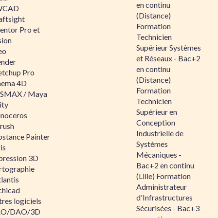
en continu
WCAD
(Distance)
aftsight
Formation
entor Pro et
Technicien
sion
Supérieur Systèmes
eo
et Réseaux - Bac+2
ender
en continu
etchup Pro
(Distance)
nema 4D
Formation
SMAX / Maya
Technicien
ity
Supérieur en
inoceros
Conception
rush
Industrielle de
bstance Painter
Systèmes
is
Mécaniques -
pression 3D
Bac+2 en continu
rtographie
(Lille) Formation
lantis
Administrateur
chicad
d'Infrastructures
res logiciels
Sécurisées - Bac+3
O/DAO/3D