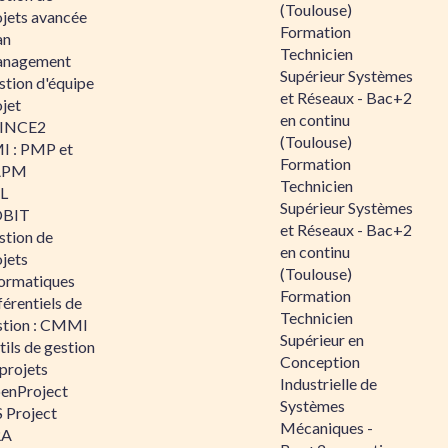
(Toulouse)
ojets avancée
Formation
an
Technicien
nagement
Supérieur Systèmes
stion d'équipe
et Réseaux - Bac+2
jet
en continu
INCE2
(Toulouse)
I : PMP et
Formation
APM
Technicien
IL
Supérieur Systèmes
BIT
et Réseaux - Bac+2
stion de
en continu
jets
(Toulouse)
formatiques
Formation
érentiels de
Technicien
stion : CMMI
Supérieur en
ils de gestion
Conception
projets
Industrielle de
enProject
Systèmes
 Project
Mécaniques -
RA