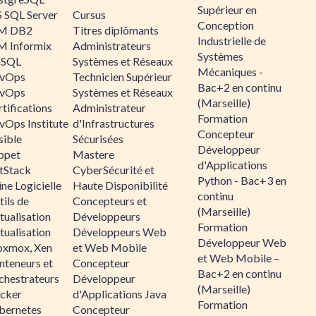
Supérieur en
 SQL Server
Cursus
Conception
M DB2
Titres diplômants
Industrielle de
M Informix
Administrateurs
Systèmes
SQL
Systèmes et Réseaux
Mécaniques -
vOps
Technicien Supérieur
Bac+2 en continu
vOps
Systèmes et Réseaux
(Marseille)
tifications
Administrateur
Formation
vOps Institute
d'Infrastructures
Concepteur
sible
Sécurisées
Développeur
ppet
Mastere
d'Applications
ltStack
CyberSécurité et
Python - Bac+3 en
ne Logicielle
Haute Disponibilité
continu
ils de
Concepteurs et
(Marseille)
tualisation
Développeurs
Formation
tualisation
Développeurs Web
Développeur Web
oxmox, Xen
et Web Mobile
et Web Mobile –
nteneurs et
Concepteur
Bac+2 en continu
chestrateurs
Développeur
(Marseille)
cker
d'Applications Java
Formation
bernetes
Concepteur