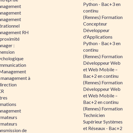
Python - Bac+3 en
nagement
continu
nagement
(Rennes) Formation
nagement
Concepteur
érationnel
Développeur
nagement RH
d'Applications
 proximité
Python - Bac+3 en
nager :
continu
mension
(Rennes) Formation
ychologique
Développeur Web
mmunication
et Web Mobile –
 Management
Bac+2 en continu
 management à
(Rennes) Formation
direction
Développeur Web
KR
et Web Mobile –
tres
Bac+2 en continu
rmations
(Rennes) Formation
nagement
Technicien
rmateurs
Supérieur Systèmes
rmateurs
et Réseaux - Bac+2
ansmission de