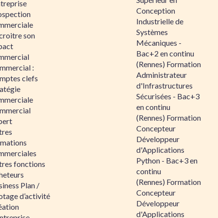
ntreprise
Conception
ospection
Industrielle de
mmerciale
Systèmes
croitre son
Mécaniques -
pact
Bac+2 en continu
mmercial
(Rennes) Formation
mmercial :
Administrateur
mptes clefs
d'Infrastructures
atégie
Sécurisées - Bac+3
mmerciale
en continu
mmercial
(Rennes) Formation
pert
Concepteur
tres
Développeur
rmations
d'Applications
mmerciales
Python - Bac+3 en
tres fonctions
continu
heteurs
(Rennes) Formation
iness Plan /
Concepteur
otage d’activité
Développeur
éation
d'Applications
ntreprise