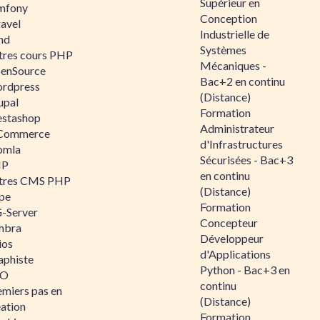
Supérieur en
mfony
Conception
ravel
Industrielle de
nd
Systèmes
tres cours PHP
Mécaniques -
enSource
Bac+2 en continu
rdpress
(Distance)
upal
Formation
estashop
Administrateur
Commerce
d'Infrastructures
omla
Sécurisées - Bac+3
IP
en continu
tres CMS PHP
(Distance)
pe
Formation
-Server
Concepteur
mbra
Développeur
ios
d'Applications
aphiste
Python - Bac+3 en
AO
continu
emiers pas en
(Distance)
éation
Formation