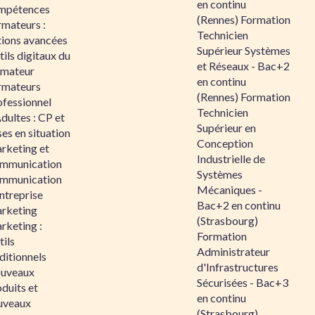
en continu
mpétences
(Rennes) Formation
rmateurs :
Technicien
tions avancées
Supérieur Systèmes
ils digitaux du
et Réseaux - Bac+2
rmateur
en continu
rmateurs
(Rennes) Formation
ofessionnel
Technicien
dultes : CP et
Supérieur en
es en situation
Conception
rketing et
Industrielle de
mmunication
Systèmes
mmunication
Mécaniques -
ntreprise
Bac+2 en continu
rketing
(Strasbourg)
rketing :
Formation
ils
Administrateur
ditionnels
d'Infrastructures
uveaux
Sécurisées - Bac+3
duits et
en continu
uveaux
(Strasbourg)