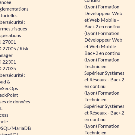
ancée
(Lyon) Formation
glementations
Développeur Web
torielles
et Web Mobile –
ersécurité :
Bac+2 en continu
rmes, risques
(Lyon) Formation
opérations
Développeur Web
O 27001
et Web Mobile –
O 27005 / Risk
Bac+2 en continu
nager
(Lyon) Formation
O 22301
Technicien
O 27035
Supérieur Systèmes
ersécurité :
et Réseaux - Bac+2
oud &
en continu
vSecOps
(Lyon) Formation
eckPoint
Technicien
ses de données
Supérieur Systèmes
L
et Réseaux - Bac+2
cess
en continu
acle
(Lyon) Formation
SQL/MariaDB
Technicien
stgreSQL