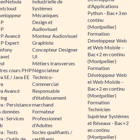
enNebula
Industrielle de
d'Applications
xtcloud
Systèmes
Python - Bac+3 en
veloppeur
Mécaniques
continu
HP
Design et
(Montpellier)
HP
Audiovisuel
Formation
P Avancé
Monteur Audiovisuel
Développeur Web
P Expert
Graphiste
et Web Mobile –
mfony
Concepteur Designer
Bac+2 en continu
ravel
UI
(Montpellier)
nd
Métiers transverses
Formation
tres cours PHP
Négociateur
Développeur Web
a SE / Java EE
Technico-
et Web Mobile –
va
Commercial
Bac+2 en continu
va Avancé
Responsable
(Montpellier)
ring
d'établissement
Formation
a : Persistance
marchand
Technicien
s données
Formateur
Supérieur Systèmes
a : Services
Professionnel
et Réseaux - Bac+2
b
d'Adultes
en continu
a : Tests
Socles qualifiants /
(Montpellier)
a : Outils de
certifiants