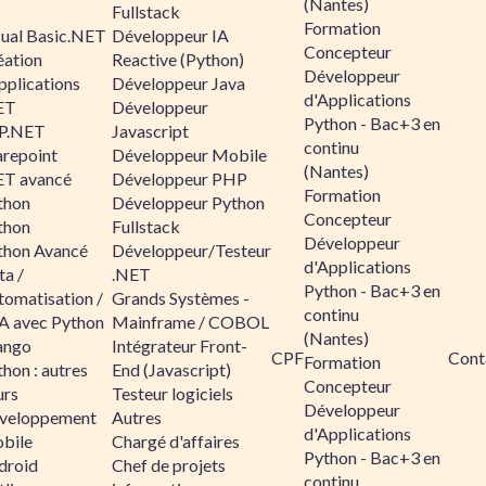
(Nantes)
Fullstack
Formation
sual Basic.NET
Développeur IA
Concepteur
éation
Reactive (Python)
Développeur
pplications
Développeur Java
d'Applications
ET
Développeur
Python - Bac+3 en
P.NET
Javascript
continu
arepoint
Développeur Mobile
(Nantes)
ET avancé
Développeur PHP
Formation
thon
Développeur Python
Concepteur
thon
Fullstack
Développeur
thon Avancé
Développeur/Testeur
d'Applications
ta /
.NET
Python - Bac+3 en
tomatisation /
Grands Systèmes -
continu
A avec Python
Mainframe / COBOL
(Nantes)
ango
Intégrateur Front-
CPF
Cont
Formation
hon : autres
End (Javascript)
Concepteur
urs
Testeur logiciels
Développeur
veloppement
Autres
d'Applications
bile
Chargé d'affaires
Python - Bac+3 en
droid
Chef de projets
continu