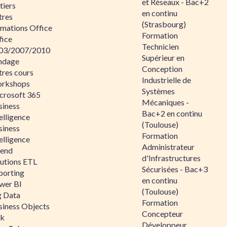
et Réseaux - Bac+2
tiers
en continu
tres
(Strasbourg)
rmations Office
Formation
fice
Technicien
03/2007/2010
Supérieur en
ndage
Conception
tres cours
Industrielle de
rkshops
Systèmes
crosoft 365
Mécaniques -
siness
Bac+2 en continu
elligence
(Toulouse)
siness
Formation
elligence
Administrateur
lend
d'Infrastructures
lutions ETL
Sécurisées - Bac+3
porting
en continu
wer BI
(Toulouse)
g Data
Formation
siness Objects
Concepteur
ik
Développeur