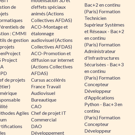
BIT
modélisation 3D et
Bac+2 en continu
stion de
d’effets spéciaux
(Paris) Formation
jets
animés (Actions
Technicien
formatiques
Collectives AFDAS)
Supérieur Systèmes
érentiels de
ACO-Montage et
et Réseaux - Bac+2
stion : CMMI
étalonnage
en continu
ils de gestion
audiovisuel (Actions
(Paris) Formation
projets
Collectives AFDAS)
Administrateur
enProject
ACO-Promotion et
d'Infrastructures
 Project
diffusion sur internet
Sécurisées - Bac+3
RA
(Actions Collectives
en continu
GPD
AFDAS)
(Paris) Formation
f de projets
Cursus accélérés
Concepteur
tier)
France Travail
Développeur
mérique
Audiovisuel
d'Applications
sponsable
Bureautique
Python - Bac+3 en
lité
CAO
continu
thodes Agiles
Chef de projet IT
(Paris) Formation
rum
Commercial
Concepteur
tifications
DAO
Développeur
les
Développement