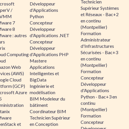
Technicien
crosoft
Développeur
Supérieur Systèmes
perV /
d'Applications
et Réseaux - Bac+2
CVMM
Python
en continu
ware 7
Concepteur
(Montpellier)
ware 8
Développeur
Formation
ware : autres
d'Applications .NET
Administrateur
urs
Concepteur
d'Infrastructures
rix
Développeur
Sécurisées - Bac+3
oud Computing
d'Applications PHP
en continu
oud
Mastere
(Montpellier)
azon Web
Applications
Formation
rvices (AWS)
Intelligentes et
Concepteur
ogle Cloud
BigData
Développeur
atform (GCP)
Ingénierie et
d'Applications
crosoft Azure
modélisation
Python - Bac+3 en
5
BIM Modeleur du
continu
ministration
bâtiment
(Montpellier)
tanix
Coordinateur BIM
Formation
ware
Technicien Supérieur
Concepteur
enStack et
en Conception
Développeur