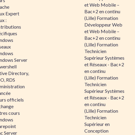
urs
et Web Mobile –
ache
Bac+2 en continu
nux Expert
(Lille) Formation
ux :
Développeur Web
tributions
et Web Mobile –
écifiques
Bac+2 en continu
ndows
(Lille) Formation
seaux
Technicien
ndows
Supérieur Systèmes
ndows Server
et Réseaux - Bac+2
wershell
en continu
ive Directory,
(Lille) Formation
O, RDS
Technicien
ministration
Supérieur Systèmes
ancée
et Réseaux - Bac+2
rs officiels
en continu
change
(Lille) Formation
tres cours
Technicien
ndows
Supérieur en
arepoint
Conception
nc Server