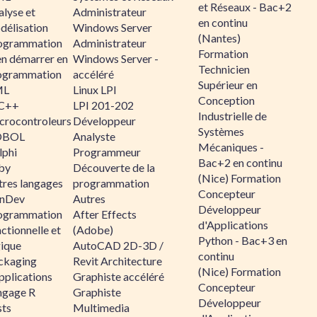
et Réseaux - Bac+2
alyse et
Administrateur
en continu
délisation
Windows Server
(Nantes)
ogrammation
Administrateur
Formation
en démarrer en
Windows Server -
Technicien
ogrammation
accéléré
Supérieur en
ML
Linux LPI
Conception
C++
LPI 201-202
Industrielle de
crocontroleurs
Développeur
Systèmes
OBOL
Analyste
Mécaniques -
lphi
Programmeur
Bac+2 en continu
by
Découverte de la
(Nice) Formation
tres langages
programmation
Concepteur
nDev
Autres
Développeur
ogrammation
After Effects
d'Applications
ctionnelle et
(Adobe)
Python - Bac+3 en
gique
AutoCAD 2D-3D /
continu
ckaging
Revit Architecture
(Nice) Formation
pplications
Graphiste accéléré
Concepteur
ngage R
Graphiste
Développeur
sts
Multimedia