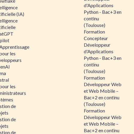
owflake
d'Applications
elligence
Python - Bac+3 en
ificielle (IA)
continu
elligence
(Toulouse)
ificielle
Formation
atGPT
Concepteur
pilot
Développeur
 Apprentissage
d'Applications
pour les
Python - Bac+3 en
veloppeurs
continu
enAI
(Toulouse)
ama
Formation
stral
Développeur Web
pour les
et Web Mobile –
ministrateurs
Bac+2 en continu
stèmes
(Toulouse)
stion de
Formation
jets
Développeur Web
stion de
et Web Mobile –
jets
Bac+2 en continu
stion de