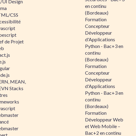
/UI Design
en continu
gma
(Bordeaux)
ML/CSS
Formation
essibilité
Concepteur
vascript
Développeur
pescript
d'Applications
ef de Projet
Python - Bac+3 en
eb
continu
ct.js
(Bordeaux)
.js
Formation
gular
Concepteur
de.js
Développeur
RN, MEAN,
d'Applications
VN Stacks
Python - Bac+3 en
tres
continu
ameworks
(Bordeaux)
vascript
Formation
bmaster
Développeur Web
ancé
et Web Mobile –
bmaster
Bac+2 en continu
pert