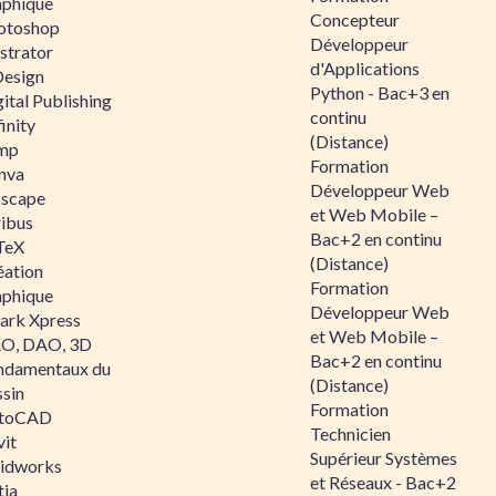
aphique
Concepteur
otoshop
Développeur
ustrator
d'Applications
Design
Python - Bac+3 en
ital Publishing
continu
inity
(Distance)
mp
Formation
nva
Développeur Web
kscape
et Web Mobile –
ribus
Bac+2 en continu
TeX
(Distance)
éation
Formation
aphique
Développeur Web
ark Xpress
et Web Mobile –
O, DAO, 3D
Bac+2 en continu
ndamentaux du
(Distance)
ssin
Formation
toCAD
Technicien
vit
Supérieur Systèmes
lidworks
et Réseaux - Bac+2
tia