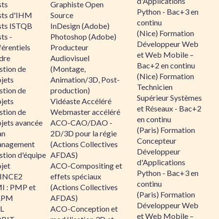
d'Applications
sts
Graphiste Open
Python - Bac+3 en
sts d'IHM
Source
continu
sts ISTQB
InDesign (Adobe)
(Nice) Formation
ts -
Photoshop (Adobe)
Développeur Web
érentiels
Producteur
et Web Mobile –
dre
Audiovisuel
Bac+2 en continu
stion de
(Montage,
(Nice) Formation
jets
Animation/3D, Post-
Technicien
stion de
production)
Supérieur Systèmes
jets
Vidéaste Accéléré
et Réseaux - Bac+2
stion de
Webmaster accéléré
en continu
ojets avancée
ACO-CAO/DAO -
(Paris) Formation
an
2D/3D pour la régie
Concepteur
nagement
(Actions Collectives
Développeur
stion d'équipe
AFDAS)
d'Applications
jet
ACO-Compositing et
Python - Bac+3 en
INCE2
effets spéciaux
continu
I : PMP et
(Actions Collectives
(Paris) Formation
APM
AFDAS)
Développeur Web
IL
ACO-Conception et
et Web Mobile –