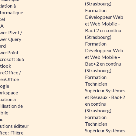
(Strasbourg)
tiation à
Formation
nformatique
Développeur Web
cel
et Web Mobile –
BA
Bac+2 en continu
wer Pivot /
(Strasbourg)
wer Query
Formation
rd
Développeur Web
werPoint
et Web Mobile –
crosoft 365
Bac+2 en continu
tlook
(Strasbourg)
reOffice /
Formation
enOffice
Technicien
ogle
Supérieur Systèmes
rkspace
et Réseaux - Bac+2
tiation à
en continu
tilisation de
(Strasbourg)
bile
Formation
ac
Technicien
utions éditeur
Supérieur Systèmes
ice : Filière