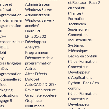
et Réseaux - Bac+2
alyse et
Administrateur
en continu
délisation
Windows Server
(Nantes)
ogrammation
Administrateur
Formation
en démarrer en
Windows Server -
Technicien
ogrammation
accéléré
Supérieur en
ML
Linux LPI
Conception
C++
LPI 201-202
Industrielle de
crocontroleurs
Développeur
Systèmes
OBOL
Analyste
Mécaniques -
lphi
Programmeur
Bac+2 en continu
by
Découverte de la
(Nice) Formation
tres langages
programmation
Concepteur
nDev
Autres
Développeur
ogrammation
After Effects
d'Applications
ctionnelle et
(Adobe)
Python - Bac+3 en
gique
AutoCAD 2D-3D /
continu
ckaging
Revit Architecture
(Nice) Formation
pplications
Graphiste accéléré
Concepteur
ngage R
Graphiste
Développeur
sts
Multimedia