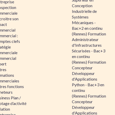
ntreprise
Conception
ospection
Industrielle de
mmerciale
Systèmes
croitre son
Mécaniques -
pact
Bac+2 en continu
mmercial
(Rennes) Formation
mmercial :
Administrateur
mptes clefs
d'Infrastructures
atégie
Sécurisées - Bac+3
mmerciale
en continu
mmercial
(Rennes) Formation
pert
Concepteur
tres
Développeur
rmations
d'Applications
mmerciales
Python - Bac+3 en
tres fonctions
continu
heteurs
(Rennes) Formation
iness Plan /
Concepteur
otage d’activité
Développeur
éation
d'Applications
ntreprise