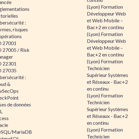
ancée
(Lyon) Formation
glementations
Développeur Web
torielles
et Web Mobile –
ersécurité :
Bac+2 en continu
rmes, risques
(Lyon) Formation
opérations
Développeur Web
O 27001
et Web Mobile –
O 27005 / Risk
Bac+2 en continu
nager
(Lyon) Formation
O 22301
Technicien
O 27035
Supérieur Systèmes
ersécurité :
et Réseaux - Bac+2
oud &
en continu
vSecOps
(Lyon) Formation
eckPoint
Technicien
ses de données
Supérieur Systèmes
L
et Réseaux - Bac+2
cess
en continu
acle
(Lyon) Formation
SQL/MariaDB
Technicien
stgreSQL