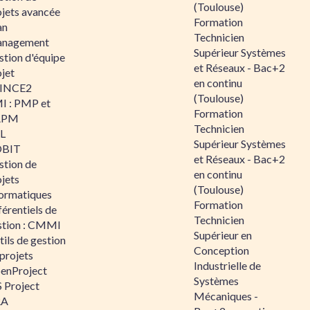
(Toulouse)
ojets avancée
Formation
an
Technicien
nagement
Supérieur Systèmes
stion d'équipe
et Réseaux - Bac+2
jet
en continu
INCE2
(Toulouse)
I : PMP et
Formation
APM
Technicien
IL
Supérieur Systèmes
BIT
et Réseaux - Bac+2
stion de
en continu
jets
(Toulouse)
formatiques
Formation
érentiels de
Technicien
stion : CMMI
Supérieur en
ils de gestion
Conception
projets
Industrielle de
enProject
Systèmes
 Project
Mécaniques -
RA