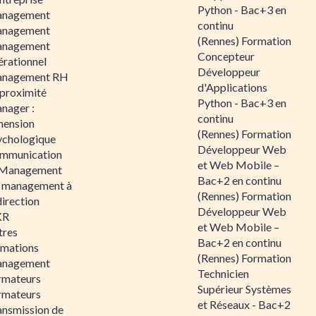
Python - Bac+3 en
nagement
continu
nagement
(Rennes) Formation
nagement
Concepteur
érationnel
Développeur
nagement RH
d'Applications
 proximité
Python - Bac+3 en
nager :
continu
mension
(Rennes) Formation
ychologique
Développeur Web
mmunication
et Web Mobile –
 Management
Bac+2 en continu
 management à
(Rennes) Formation
direction
Développeur Web
KR
et Web Mobile –
tres
Bac+2 en continu
rmations
(Rennes) Formation
nagement
Technicien
rmateurs
Supérieur Systèmes
rmateurs
et Réseaux - Bac+2
ansmission de