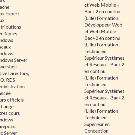
urs
et Web Mobile –
ache
Bac+2 en continu
nux Expert
(Lille) Formation
ux :
Développeur Web
tributions
et Web Mobile –
écifiques
Bac+2 en continu
ndows
(Lille) Formation
seaux
Technicien
ndows
Supérieur Systèmes
ndows Server
et Réseaux - Bac+2
wershell
en continu
ive Directory,
(Lille) Formation
O, RDS
Technicien
ministration
Supérieur Systèmes
ancée
et Réseaux - Bac+2
rs officiels
en continu
change
(Lille) Formation
tres cours
Technicien
ndows
Supérieur en
arepoint
Conception
nc Server