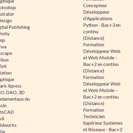
aphique
Concepteur
otoshop
Développeur
ustrator
d'Applications
Design
Python - Bac+3 en
ital Publishing
continu
inity
(Distance)
mp
Formation
nva
Développeur Web
kscape
et Web Mobile –
ribus
Bac+2 en continu
TeX
(Distance)
éation
Formation
aphique
Développeur Web
ark Xpress
et Web Mobile –
O, DAO, 3D
Bac+2 en continu
ndamentaux du
(Distance)
ssin
Formation
toCAD
Technicien
vit
Supérieur Systèmes
lidworks
et Réseaux - Bac+2
tia