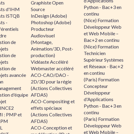
d'Applications
sts
Graphiste Open
Python - Bac+3 en
sts d'IHM
Source
continu
sts ISTQB
InDesign (Adobe)
(Nice) Formation
ts -
Photoshop (Adobe)
Développeur Web
érentiels
Producteur
et Web Mobile –
dre
Audiovisuel
Bac+2 en continu
stion de
(Montage,
(Nice) Formation
jets
Animation/3D, Post-
Technicien
stion de
production)
Supérieur Systèmes
jets
Vidéaste Accéléré
et Réseaux - Bac+2
stion de
Webmaster accéléré
en continu
ojets avancée
ACO-CAO/DAO -
(Paris) Formation
an
2D/3D pour la régie
Concepteur
nagement
(Actions Collectives
Développeur
stion d'équipe
AFDAS)
d'Applications
jet
ACO-Compositing et
Python - Bac+3 en
INCE2
effets spéciaux
continu
I : PMP et
(Actions Collectives
(Paris) Formation
APM
AFDAS)
Développeur Web
IL
ACO-Conception et
et Web Mobile –