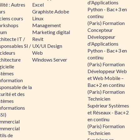
d'Applications
lité : Autres
Excel
Python - Bac+3 en
urs
Graphiste Adobe
continu
ciens cours
Linux
(Paris) Formation
rkshops
Management
Concepteur
rum
Marketing digital
Développeur
hitecte IT /
Revit
d'Applications
sponsables SI /
UX/UI Design
Python - Bac+3 en
cideurs
Web
continu
chitecture
Windows Server
(Paris) Formation
icielle
Développeur Web
stèmes
et Web Mobile –
information
Bac+2 en continu
sponsable de la
(Paris) Formation
urité et des
Technicien
stèmes
Supérieur Systèmes
informations
et Réseaux - Bac+2
SI)
en continu
mmercial
(Paris) Formation
mmercial
Technicien
ils de
Supérieur en