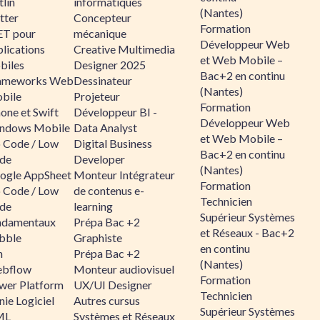
lin
informatiques
(Nantes)
tter
Concepteur
Formation
ET pour
mécanique
Développeur Web
lications
Creative Multimedia
et Web Mobile –
biles
Designer 2025
Bac+2 en continu
ameworks Web
Dessinateur
(Nantes)
bile
Projeteur
Formation
one et Swift
Développeur BI -
Développeur Web
ndows Mobile
Data Analyst
et Web Mobile –
 Code / Low
Digital Business
Bac+2 en continu
de
Developer
(Nantes)
ogle AppSheet
Monteur Intégrateur
Formation
 Code / Low
de contenus e-
Technicien
de
learning
Supérieur Systèmes
ndamentaux
Prépa Bac +2
et Réseaux - Bac+2
bble
Graphiste
en continu
n
Prépa Bac +2
(Nantes)
bflow
Monteur audiovisuel
Formation
wer Platform
UX/UI Designer
Technicien
ie Logiciel
Autres cursus
Supérieur Systèmes
ML
Systèmes et Réseaux