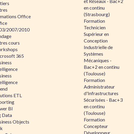
et Réseaux - Bac+2
tiers
en continu
tres
(Strasbourg)
rmations Office
Formation
fice
Technicien
03/2007/2010
Supérieur en
ndage
Conception
tres cours
Industrielle de
rkshops
Systèmes
crosoft 365
Mécaniques -
siness
Bac+2 en continu
elligence
(Toulouse)
siness
Formation
elligence
Administrateur
lend
d'Infrastructures
lutions ETL
Sécurisées - Bac+3
porting
en continu
wer BI
(Toulouse)
g Data
Formation
siness Objects
Concepteur
ik
Développeur