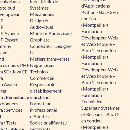
enNebula
Industrielle de
d'Applications
xtcloud
Systèmes
Python - Bac+3 en
veloppeur
Mécaniques
continu
HP
Design et
(Montpellier)
HP
Audiovisuel
Formation
P Avancé
Monteur Audiovisuel
Développeur Web
P Expert
Graphiste
et Web Mobile –
mfony
Concepteur Designer
Bac+2 en continu
ravel
UI
(Montpellier)
nd
Métiers transverses
Formation
tres cours PHP
Négociateur
Développeur Web
a SE / Java EE
Technico-
et Web Mobile –
va
Commercial
Bac+2 en continu
va Avancé
Responsable
(Montpellier)
ring
d'établissement
Formation
a : Persistance
marchand
Technicien
s données
Formateur
Supérieur Systèmes
a : Services
Professionnel
et Réseaux - Bac+2
b
d'Adultes
en continu
a : Tests
Socles qualifiants /
(Montpellier)
a : Outils de
certifiants