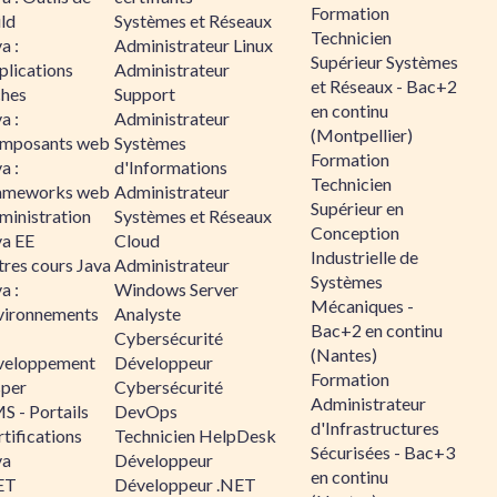
Formation
ld
Systèmes et Réseaux
Technicien
a :
Administrateur Linux
Supérieur Systèmes
plications
Administrateur
et Réseaux - Bac+2
ches
Support
en continu
a :
Administrateur
(Montpellier)
mposants web
Systèmes
Formation
a :
d'Informations
Technicien
ameworks web
Administrateur
Supérieur en
ministration
Systèmes et Réseaux
Conception
va EE
Cloud
Industrielle de
tres cours Java
Administrateur
Systèmes
a :
Windows Server
Mécaniques -
vironnements
Analyste
Bac+2 en continu
Cybersécurité
(Nantes)
veloppement
Développeur
Formation
sper
Cybersécurité
Administrateur
S - Portails
DevOps
d'Infrastructures
tifications
Technicien HelpDesk
Sécurisées - Bac+3
va
Développeur
en continu
ET
Développeur .NET