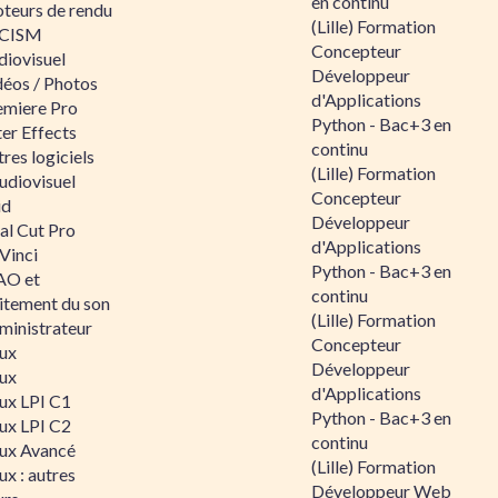
en continu
teurs de rendu
(Lille) Formation
CISM
Concepteur
diovisuel
Développeur
déos / Photos
d'Applications
emiere Pro
Python - Bac+3 en
er Effects
continu
res logiciels
(Lille) Formation
udiovisuel
Concepteur
id
Développeur
al Cut Pro
d'Applications
Vinci
Python - Bac+3 en
O et
continu
aitement du son
(Lille) Formation
ministrateur
Concepteur
nux
Développeur
nux
d'Applications
nux LPI C1
Python - Bac+3 en
nux LPI C2
continu
nux Avancé
(Lille) Formation
ux : autres
Développeur Web