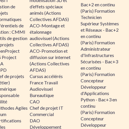
BIT
modélisation 3D et
Bac+2 en continu
stion de
d’effets spéciaux
(Paris) Formation
jets
animés (Actions
Technicien
formatiques
Collectives AFDAS)
Supérieur Systèmes
érentiels de
ACO-Montage et
et Réseaux - Bac+2
stion : CMMI
étalonnage
en continu
ils de gestion
audiovisuel (Actions
(Paris) Formation
projets
Collectives AFDAS)
Administrateur
enProject
ACO-Promotion et
d'Infrastructures
 Project
diffusion sur internet
Sécurisées - Bac+3
RA
(Actions Collectives
en continu
GPD
AFDAS)
(Paris) Formation
f de projets
Cursus accélérés
Concepteur
tier)
France Travail
Développeur
mérique
Audiovisuel
d'Applications
sponsable
Bureautique
Python - Bac+3 en
lité
CAO
continu
thodes Agiles
Chef de projet IT
(Paris) Formation
rum
Commercial
Concepteur
tifications
DAO
Développeur
les
Développement