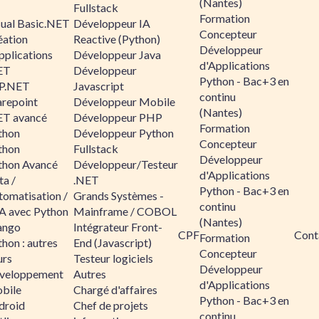
(Nantes)
Fullstack
Formation
sual Basic.NET
Développeur IA
Concepteur
éation
Reactive (Python)
Développeur
pplications
Développeur Java
d'Applications
ET
Développeur
Python - Bac+3 en
P.NET
Javascript
continu
arepoint
Développeur Mobile
(Nantes)
ET avancé
Développeur PHP
Formation
thon
Développeur Python
Concepteur
thon
Fullstack
Développeur
thon Avancé
Développeur/Testeur
d'Applications
ta /
.NET
Python - Bac+3 en
tomatisation /
Grands Systèmes -
continu
A avec Python
Mainframe / COBOL
(Nantes)
ango
Intégrateur Front-
CPF
Cont
Formation
hon : autres
End (Javascript)
Concepteur
urs
Testeur logiciels
Développeur
veloppement
Autres
d'Applications
bile
Chargé d'affaires
Python - Bac+3 en
droid
Chef de projets
continu