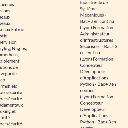
Industrielle de
ciennes
Systèmes
rsions
Mécaniques -
seaux
Bac+2 en continu
seaux
(Lyon) Formation
seaux Fabric
Administrateur
stic
d'Infrastructures
ervision :
Sécurisées - Bac+3
aylog, Nagios,
en continu
metheus, ...
(Lyon) Formation
ploiement
Concepteur
utions de
Développeur
uvegarde
d'Applications
sco
Python - Bac+3 en
ormshield
continu
bersécurité
(Lyon) Formation
bersécurité
Concepteur
ndamentaux
Développeur
cking et
d'Applications
urité
Python - Bac+3 en
bersécurité
continu