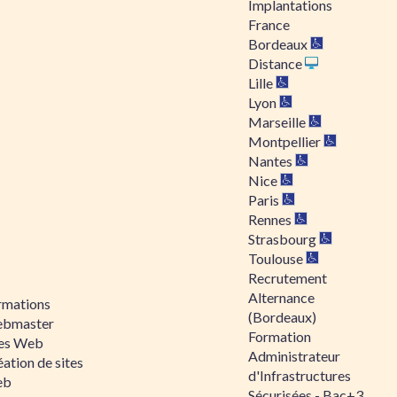
Implantations
France
Bordeaux
Distance
Lille
Lyon
Marseille
Montpellier
Nantes
Nice
Paris
Rennes
Strasbourg
Toulouse
Recrutement
Alternance
rmations
(Bordeaux)
bmaster
Formation
tes Web
Administrateur
ation de sites
d'Infrastructures
eb
Sécurisées - Bac+3