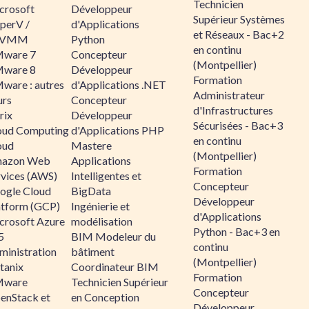
Technicien
crosoft
Développeur
Supérieur Systèmes
perV /
d'Applications
et Réseaux - Bac+2
CVMM
Python
en continu
ware 7
Concepteur
(Montpellier)
ware 8
Développeur
Formation
ware : autres
d'Applications .NET
Administrateur
urs
Concepteur
d'Infrastructures
rix
Développeur
Sécurisées - Bac+3
oud Computing
d'Applications PHP
en continu
oud
Mastere
(Montpellier)
azon Web
Applications
Formation
rvices (AWS)
Intelligentes et
Concepteur
ogle Cloud
BigData
Développeur
atform (GCP)
Ingénierie et
d'Applications
crosoft Azure
modélisation
Python - Bac+3 en
5
BIM Modeleur du
continu
ministration
bâtiment
(Montpellier)
tanix
Coordinateur BIM
Formation
ware
Technicien Supérieur
Concepteur
enStack et
en Conception
Développeur