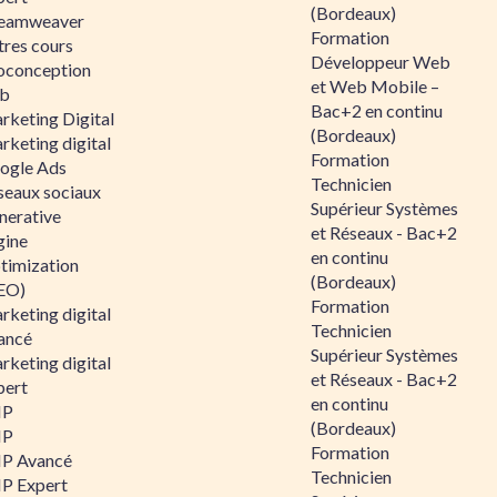
(Bordeaux)
eamweaver
Formation
tres cours
Développeur Web
oconception
et Web Mobile –
b
Bac+2 en continu
rketing Digital
(Bordeaux)
rketing digital
Formation
ogle Ads
Technicien
seaux sociaux
Supérieur Systèmes
nerative
et Réseaux - Bac+2
gine
en continu
timization
(Bordeaux)
EO)
Formation
rketing digital
Technicien
ancé
Supérieur Systèmes
rketing digital
et Réseaux - Bac+2
pert
en continu
HP
(Bordeaux)
HP
Formation
P Avancé
Technicien
P Expert