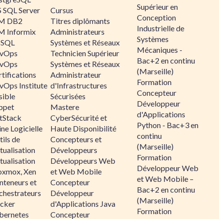
Supérieur en
 SQL Server
Cursus
Conception
M DB2
Titres diplômants
Industrielle de
M Informix
Administrateurs
Systèmes
SQL
Systèmes et Réseaux
Mécaniques -
vOps
Technicien Supérieur
Bac+2 en continu
vOps
Systèmes et Réseaux
(Marseille)
tifications
Administrateur
Formation
vOps Institute
d'Infrastructures
Concepteur
sible
Sécurisées
Développeur
ppet
Mastere
d'Applications
ltStack
CyberSécurité et
Python - Bac+3 en
ne Logicielle
Haute Disponibilité
continu
ils de
Concepteurs et
(Marseille)
tualisation
Développeurs
Formation
tualisation
Développeurs Web
Développeur Web
oxmox, Xen
et Web Mobile
et Web Mobile –
nteneurs et
Concepteur
Bac+2 en continu
chestrateurs
Développeur
(Marseille)
cker
d'Applications Java
Formation
bernetes
Concepteur