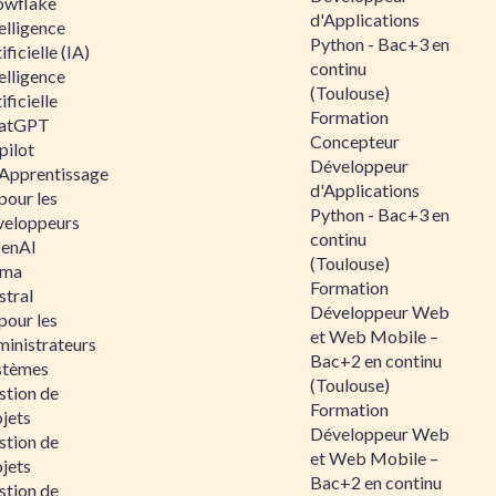
owflake
d'Applications
elligence
Python - Bac+3 en
ificielle (IA)
continu
elligence
(Toulouse)
ificielle
Formation
atGPT
Concepteur
pilot
Développeur
 Apprentissage
d'Applications
pour les
Python - Bac+3 en
veloppeurs
continu
enAI
(Toulouse)
ama
Formation
stral
Développeur Web
pour les
et Web Mobile –
ministrateurs
Bac+2 en continu
stèmes
(Toulouse)
stion de
Formation
jets
Développeur Web
stion de
et Web Mobile –
jets
Bac+2 en continu
stion de