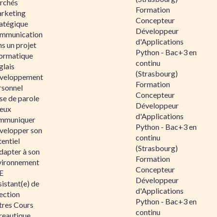
rchés
Formation
rketing
Concepteur
ratégique
Développeur
mmunication
d'Applications
s un projet
Python - Bac+3 en
formatique
continu
glais
(Strasbourg)
veloppement
Formation
rsonnel
Concepteur
se de parole
Développeur
eux
d'Applications
mmuniquer
Python - Bac+3 en
velopper son
continu
entiel
(Strasbourg)
dapter à son
Formation
vironnement
Concepteur
E
Développeur
istant(e) de
d'Applications
ection
Python - Bac+3 en
tres Cours
continu
reautique