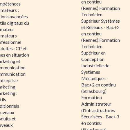
en continu
mpétences
(Rennes) Formation
rmateurs :
Technicien
tions avancées
Supérieur Systèmes
ils digitaux du
et Réseaux - Bac+2
rmateur
en continu
rmateurs
(Rennes) Formation
ofessionnel
Technicien
dultes : CP et
Supérieur en
es en situation
Conception
rketing et
Industrielle de
mmunication
Systèmes
mmunication
Mécaniques -
ntreprise
Bac+2 en continu
rketing
(Strasbourg)
rketing :
Formation
ils
Administrateur
ditionnels
d'Infrastructures
uveaux
Sécurisées - Bac+3
duits et
en continu
uveaux
(Strasbourg)