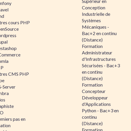
Supérieur en
mfony
Conception
ravel
Industrielle de
nd
Systèmes
tres cours PHP
Mécaniques -
enSource
Bac+2 en continu
rdpress
(Distance)
upal
Formation
estashop
Administrateur
Commerce
d'Infrastructures
omla
Sécurisées - Bac+3
IP
en continu
tres CMS PHP
(Distance)
pe
Formation
-Server
Concepteur
mbra
Développeur
ios
d'Applications
aphiste
Python - Bac+3 en
AO
continu
emiers pas en
(Distance)
éation
Formation