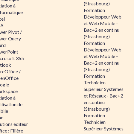
(Strasbourg)
tiation à
Formation
nformatique
Développeur Web
cel
et Web Mobile –
BA
Bac+2 en continu
wer Pivot /
(Strasbourg)
wer Query
Formation
rd
Développeur Web
werPoint
et Web Mobile –
crosoft 365
Bac+2 en continu
tlook
(Strasbourg)
reOffice /
Formation
enOffice
Technicien
ogle
Supérieur Systèmes
rkspace
et Réseaux - Bac+2
tiation à
en continu
tilisation de
(Strasbourg)
bile
Formation
ac
Technicien
utions éditeur
Supérieur Systèmes
ice : Filière