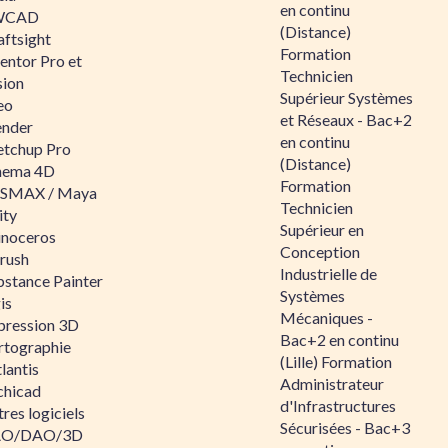
en continu
WCAD
(Distance)
aftsight
Formation
entor Pro et
Technicien
sion
Supérieur Systèmes
eo
et Réseaux - Bac+2
ender
en continu
etchup Pro
(Distance)
nema 4D
Formation
SMAX / Maya
Technicien
ity
Supérieur en
inoceros
Conception
rush
Industrielle de
bstance Painter
Systèmes
is
Mécaniques -
pression 3D
Bac+2 en continu
rtographie
(Lille) Formation
lantis
Administrateur
chicad
d'Infrastructures
res logiciels
Sécurisées - Bac+3
O/DAO/3D