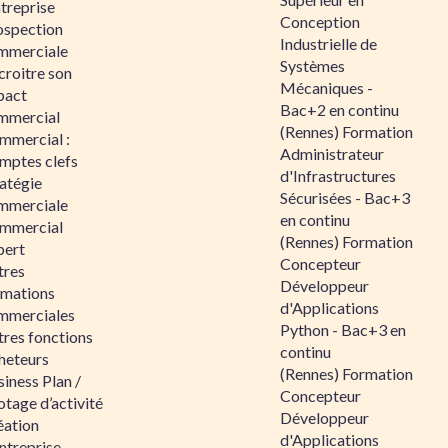
ntreprise
Conception
ospection
Industrielle de
mmerciale
Systèmes
croitre son
Mécaniques -
pact
Bac+2 en continu
mmercial
(Rennes) Formation
mmercial :
Administrateur
mptes clefs
d'Infrastructures
atégie
Sécurisées - Bac+3
mmerciale
en continu
mmercial
(Rennes) Formation
pert
Concepteur
tres
Développeur
rmations
d'Applications
mmerciales
Python - Bac+3 en
tres fonctions
continu
heteurs
(Rennes) Formation
iness Plan /
Concepteur
otage d’activité
Développeur
éation
d'Applications
ntreprise