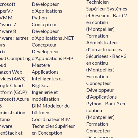
Technicien
crosoft
Développeur
Supérieur Systèmes
perV /
d'Applications
et Réseaux - Bac+2
CVMM
Python
en continu
ware 7
Concepteur
(Montpellier)
ware 8
Développeur
Formation
ware : autres
d'Applications .NET
Administrateur
urs
Concepteur
d'Infrastructures
rix
Développeur
Sécurisées - Bac+3
oud Computing
d'Applications PHP
en continu
oud
Mastere
(Montpellier)
azon Web
Applications
Formation
rvices (AWS)
Intelligentes et
Concepteur
ogle Cloud
BigData
Développeur
atform (GCP)
Ingénierie et
d'Applications
crosoft Azure
modélisation
Python - Bac+3 en
5
BIM Modeleur du
continu
ministration
bâtiment
(Montpellier)
tanix
Coordinateur BIM
Formation
ware
Technicien Supérieur
Concepteur
enStack et
en Conception
Développeur