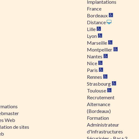
Implantations
France
Bordeaux
Distance
Lille
Lyon
Marseille
Montpellier
Nantes
Nice
Paris
Rennes
Strasbourg
Toulouse
Recrutement
Alternance
rmations
(Bordeaux)
bmaster
Formation
tes Web
Administrateur
ation de sites
d'Infrastructures
eb
Sécurisées - Bac+3