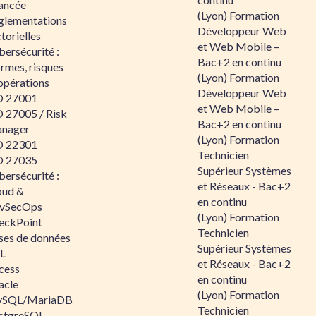
ancée
(Lyon) Formation
glementations
Développeur Web
torielles
et Web Mobile –
ersécurité :
Bac+2 en continu
rmes, risques
(Lyon) Formation
opérations
Développeur Web
O 27001
et Web Mobile –
O 27005 / Risk
Bac+2 en continu
nager
(Lyon) Formation
O 22301
Technicien
O 27035
Supérieur Systèmes
ersécurité :
et Réseaux - Bac+2
oud &
en continu
vSecOps
(Lyon) Formation
eckPoint
Technicien
ses de données
Supérieur Systèmes
L
et Réseaux - Bac+2
cess
en continu
acle
(Lyon) Formation
SQL/MariaDB
Technicien
stgreSQL