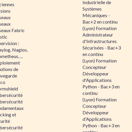
Industrielle de
ciennes
Systèmes
rsions
Mécaniques -
seaux
Bac+2 en continu
seaux
(Lyon) Formation
seaux Fabric
Administrateur
stic
d'Infrastructures
ervision :
Sécurisées - Bac+3
aylog, Nagios,
en continu
metheus, ...
(Lyon) Formation
ploiement
Concepteur
utions de
Développeur
uvegarde
d'Applications
sco
Python - Bac+3 en
ormshield
continu
bersécurité
(Lyon) Formation
bersécurité
Concepteur
ndamentaux
Développeur
cking et
d'Applications
urité
Python - Bac+3 en
bersécurité
continu