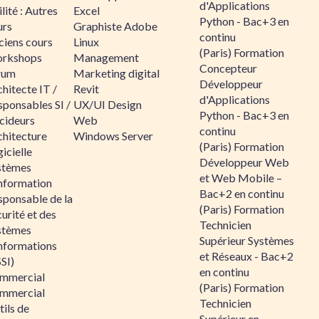
d'Applications
lité : Autres
Excel
Python - Bac+3 en
urs
Graphiste Adobe
continu
ciens cours
Linux
(Paris) Formation
rkshops
Management
Concepteur
rum
Marketing digital
Développeur
hitecte IT /
Revit
d'Applications
sponsables SI /
UX/UI Design
Python - Bac+3 en
cideurs
Web
continu
chitecture
Windows Server
(Paris) Formation
icielle
Développeur Web
stèmes
et Web Mobile –
information
Bac+2 en continu
sponsable de la
(Paris) Formation
urité et des
Technicien
stèmes
Supérieur Systèmes
informations
et Réseaux - Bac+2
SI)
en continu
mmercial
(Paris) Formation
mmercial
Technicien
ils de
Supérieur en