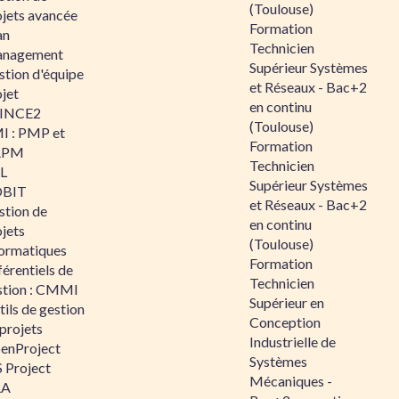
(Toulouse)
ojets avancée
Formation
an
Technicien
nagement
Supérieur Systèmes
stion d'équipe
et Réseaux - Bac+2
jet
en continu
INCE2
(Toulouse)
I : PMP et
Formation
APM
Technicien
IL
Supérieur Systèmes
BIT
et Réseaux - Bac+2
stion de
en continu
jets
(Toulouse)
formatiques
Formation
érentiels de
Technicien
stion : CMMI
Supérieur en
ils de gestion
Conception
projets
Industrielle de
enProject
Systèmes
 Project
Mécaniques -
RA