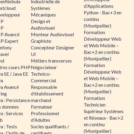
enNebula
Industrielle de
d'Applications
xtcloud
Systèmes
Python - Bac+3 en
veloppeur
Mécaniques
continu
HP
Design et
(Montpellier)
HP
Audiovisuel
Formation
P Avancé
Monteur Audiovisuel
Développeur Web
P Expert
Graphiste
et Web Mobile –
mfony
Concepteur Designer
Bac+2 en continu
ravel
UI
(Montpellier)
nd
Métiers transverses
Formation
tres cours PHP
Négociateur
Développeur Web
a SE / Java EE
Technico-
et Web Mobile –
va
Commercial
Bac+2 en continu
va Avancé
Responsable
(Montpellier)
ring
d'établissement
Formation
a : Persistance
marchand
Technicien
s données
Formateur
Supérieur Systèmes
a : Services
Professionnel
et Réseaux - Bac+2
b
d'Adultes
en continu
a : Tests
Socles qualifiants /
(Montpellier)
a : Outils de
certifiants