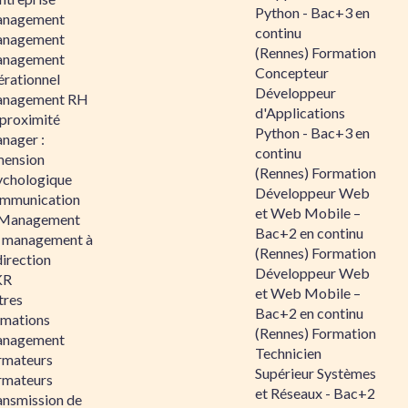
Python - Bac+3 en
nagement
continu
nagement
(Rennes) Formation
nagement
Concepteur
érationnel
Développeur
nagement RH
d'Applications
 proximité
Python - Bac+3 en
nager :
continu
mension
(Rennes) Formation
ychologique
Développeur Web
mmunication
et Web Mobile –
 Management
Bac+2 en continu
 management à
(Rennes) Formation
direction
Développeur Web
KR
et Web Mobile –
tres
Bac+2 en continu
rmations
(Rennes) Formation
nagement
Technicien
rmateurs
Supérieur Systèmes
rmateurs
et Réseaux - Bac+2
ansmission de