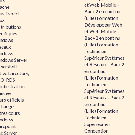
urs
et Web Mobile –
ache
Bac+2 en continu
nux Expert
(Lille) Formation
ux :
Développeur Web
tributions
et Web Mobile –
écifiques
Bac+2 en continu
ndows
(Lille) Formation
seaux
Technicien
ndows
Supérieur Systèmes
ndows Server
et Réseaux - Bac+2
wershell
en continu
ive Directory,
(Lille) Formation
O, RDS
Technicien
ministration
Supérieur Systèmes
ancée
et Réseaux - Bac+2
rs officiels
en continu
change
(Lille) Formation
tres cours
Technicien
ndows
Supérieur en
arepoint
Conception
nc Server