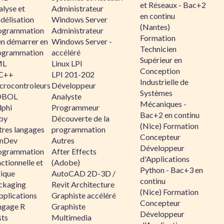
et Réseaux - Bac+2
alyse et
Administrateur
en continu
délisation
Windows Server
(Nantes)
ogrammation
Administrateur
Formation
en démarrer en
Windows Server -
Technicien
ogrammation
accéléré
Supérieur en
ML
Linux LPI
Conception
C++
LPI 201-202
Industrielle de
crocontroleurs
Développeur
Systèmes
OBOL
Analyste
Mécaniques -
lphi
Programmeur
Bac+2 en continu
by
Découverte de la
(Nice) Formation
tres langages
programmation
Concepteur
nDev
Autres
Développeur
ogrammation
After Effects
d'Applications
ctionnelle et
(Adobe)
Python - Bac+3 en
gique
AutoCAD 2D-3D /
continu
ckaging
Revit Architecture
(Nice) Formation
pplications
Graphiste accéléré
Concepteur
ngage R
Graphiste
Développeur
sts
Multimedia