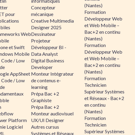
lin
informatiques
(Nantes)
tter
Concepteur
Formation
ET pour
mécanique
Développeur Web
lications
Creative Multimedia
et Web Mobile –
biles
Designer 2025
Bac+2 en continu
ameworks Web
Dessinateur
(Nantes)
bile
Projeteur
Formation
one et Swift
Développeur BI -
Développeur Web
ndows Mobile
Data Analyst
et Web Mobile –
 Code / Low
Digital Business
Bac+2 en continu
de
Developer
(Nantes)
ogle AppSheet
Monteur Intégrateur
Formation
 Code / Low
de contenus e-
Technicien
de
learning
Supérieur Systèmes
ndamentaux
Prépa Bac +2
et Réseaux - Bac+2
bble
Graphiste
en continu
n
Prépa Bac +2
(Nantes)
bflow
Monteur audiovisuel
Formation
wer Platform
UX/UI Designer
Technicien
ie Logiciel
Autres cursus
Supérieur Systèmes
ML
Systèmes et Réseaux