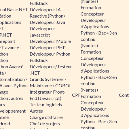
(Nantes)
Fullstack
Formation
sual Basic.NET
Développeur IA
Concepteur
éation
Reactive (Python)
Développeur
pplications
Développeur Java
d'Applications
ET
Développeur
Python - Bac+3 en
P.NET
Javascript
continu
arepoint
Développeur Mobile
(Nantes)
ET avancé
Développeur PHP
Formation
thon
Développeur Python
Concepteur
thon
Fullstack
Développeur
thon Avancé
Développeur/Testeur
d'Applications
ta /
.NET
Python - Bac+3 en
tomatisation /
Grands Systèmes -
continu
A avec Python
Mainframe / COBOL
(Nantes)
ango
Intégrateur Front-
CPF
Cont
Formation
hon : autres
End (Javascript)
Concepteur
urs
Testeur logiciels
Développeur
veloppement
Autres
d'Applications
bile
Chargé d'affaires
Python - Bac+3 en
droid
Chef de projets
continu