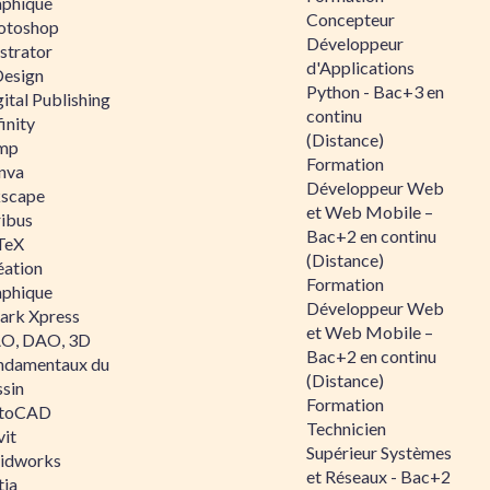
aphique
Concepteur
otoshop
Développeur
ustrator
d'Applications
Design
Python - Bac+3 en
ital Publishing
continu
inity
(Distance)
mp
Formation
nva
Développeur Web
kscape
et Web Mobile –
ribus
Bac+2 en continu
TeX
(Distance)
éation
Formation
aphique
Développeur Web
ark Xpress
et Web Mobile –
O, DAO, 3D
Bac+2 en continu
ndamentaux du
(Distance)
ssin
Formation
toCAD
Technicien
vit
Supérieur Systèmes
lidworks
et Réseaux - Bac+2
tia