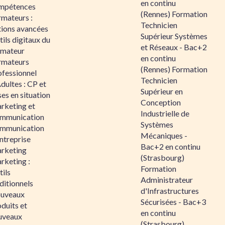
en continu
mpétences
(Rennes) Formation
rmateurs :
Technicien
tions avancées
Supérieur Systèmes
ils digitaux du
et Réseaux - Bac+2
rmateur
en continu
rmateurs
(Rennes) Formation
ofessionnel
Technicien
dultes : CP et
Supérieur en
es en situation
Conception
rketing et
Industrielle de
mmunication
Systèmes
mmunication
Mécaniques -
ntreprise
Bac+2 en continu
rketing
(Strasbourg)
rketing :
Formation
ils
Administrateur
ditionnels
d'Infrastructures
uveaux
Sécurisées - Bac+3
duits et
en continu
uveaux
(Strasbourg)