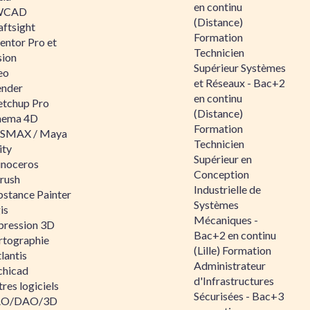
en continu
WCAD
(Distance)
aftsight
Formation
entor Pro et
Technicien
sion
Supérieur Systèmes
eo
et Réseaux - Bac+2
ender
en continu
etchup Pro
(Distance)
nema 4D
Formation
SMAX / Maya
Technicien
ity
Supérieur en
inoceros
Conception
rush
Industrielle de
bstance Painter
Systèmes
is
Mécaniques -
pression 3D
Bac+2 en continu
rtographie
(Lille) Formation
lantis
Administrateur
chicad
d'Infrastructures
res logiciels
Sécurisées - Bac+3
O/DAO/3D