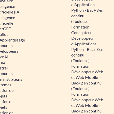
owflake
d'Applications
elligence
Python - Bac+3 en
ificielle (IA)
continu
elligence
(Toulouse)
ificielle
Formation
atGPT
Concepteur
pilot
Développeur
 Apprentissage
d'Applications
pour les
Python - Bac+3 en
veloppeurs
continu
enAI
(Toulouse)
ama
Formation
stral
Développeur Web
pour les
et Web Mobile –
ministrateurs
Bac+2 en continu
stèmes
(Toulouse)
stion de
Formation
jets
Développeur Web
stion de
et Web Mobile –
jets
Bac+2 en continu
stion de