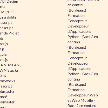
/UI Design
en continu
gma
(Bordeaux)
ML/CSS
Formation
essibilité
Concepteur
vascript
Développeur
pescript
d'Applications
ef de Projet
Python - Bac+3 en
eb
continu
ct.js
(Bordeaux)
.js
Formation
gular
Concepteur
de.js
Développeur
RN, MEAN,
d'Applications
VN Stacks
Python - Bac+3 en
tres
continu
ameworks
(Bordeaux)
vascript
Formation
bmaster
Développeur Web
ancé
et Web Mobile –
bmaster
Bac+2 en continu
pert