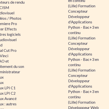
en continu
teurs de rendu
(Lille) Formation
CISM
Concepteur
diovisuel
Développeur
déos / Photos
d'Applications
emiere Pro
Python - Bac+3 en
er Effects
continu
res logiciels
(Lille) Formation
udiovisuel
Concepteur
id
Développeur
al Cut Pro
d'Applications
Vinci
Python - Bac+3 en
O et
continu
aitement du son
(Lille) Formation
ministrateur
Concepteur
nux
Développeur
nux
d'Applications
nux LPI C1
Python - Bac+3 en
nux LPI C2
continu
nux Avancé
(Lille) Formation
ux : autres
Développeur Web