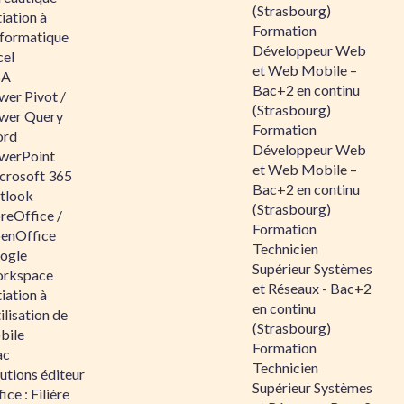
(Strasbourg)
tiation à
Formation
nformatique
Développeur Web
cel
et Web Mobile –
BA
Bac+2 en continu
wer Pivot /
(Strasbourg)
wer Query
Formation
rd
Développeur Web
werPoint
et Web Mobile –
crosoft 365
Bac+2 en continu
tlook
(Strasbourg)
reOffice /
Formation
enOffice
Technicien
ogle
Supérieur Systèmes
rkspace
et Réseaux - Bac+2
tiation à
en continu
tilisation de
(Strasbourg)
bile
Formation
ac
Technicien
utions éditeur
Supérieur Systèmes
ice : Filière