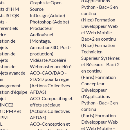
d'Applications
sts
Graphiste Open
Python - Bac+3 en
sts d'IHM
Source
continu
sts ISTQB
InDesign (Adobe)
(Nice) Formation
ts -
Photoshop (Adobe)
Développeur Web
érentiels
Producteur
et Web Mobile –
dre
Audiovisuel
Bac+2 en continu
stion de
(Montage,
(Nice) Formation
jets
Animation/3D, Post-
Technicien
stion de
production)
Supérieur Systèmes
jets
Vidéaste Accéléré
et Réseaux - Bac+2
stion de
Webmaster accéléré
en continu
ojets avancée
ACO-CAO/DAO -
(Paris) Formation
an
2D/3D pour la régie
Concepteur
nagement
(Actions Collectives
Développeur
stion d'équipe
AFDAS)
d'Applications
jet
ACO-Compositing et
Python - Bac+3 en
INCE2
effets spéciaux
continu
I : PMP et
(Actions Collectives
(Paris) Formation
APM
AFDAS)
Développeur Web
IL
ACO-Conception et
et Web Mobile –