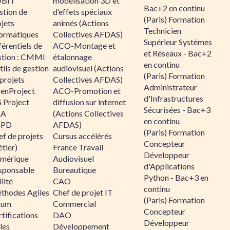
BIT
modélisation 3D et
Bac+2 en continu
stion de
d’effets spéciaux
(Paris) Formation
jets
animés (Actions
Technicien
formatiques
Collectives AFDAS)
Supérieur Systèmes
érentiels de
ACO-Montage et
et Réseaux - Bac+2
stion : CMMI
étalonnage
en continu
ils de gestion
audiovisuel (Actions
(Paris) Formation
projets
Collectives AFDAS)
Administrateur
enProject
ACO-Promotion et
d'Infrastructures
 Project
diffusion sur internet
Sécurisées - Bac+3
RA
(Actions Collectives
en continu
GPD
AFDAS)
(Paris) Formation
f de projets
Cursus accélérés
Concepteur
tier)
France Travail
Développeur
mérique
Audiovisuel
d'Applications
sponsable
Bureautique
Python - Bac+3 en
lité
CAO
continu
thodes Agiles
Chef de projet IT
(Paris) Formation
rum
Commercial
Concepteur
tifications
DAO
Développeur
les
Développement