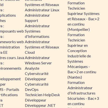
Formation
ld
Systèmes et Réseaux
Technicien
a :
Administrateur Linux
Supérieur Systèmes
plications
Administrateur
et Réseaux - Bac+2
ches
Support
en continu
a :
Administrateur
(Montpellier)
mposants web
Systèmes
Formation
a :
d'Informations
Technicien
ameworks web
Administrateur
Supérieur en
ministration
Systèmes et Réseaux
Conception
va EE
Cloud
Industrielle de
tres cours Java
Administrateur
Systèmes
a :
Windows Server
Mécaniques -
vironnements
Analyste
Bac+2 en continu
Cybersécurité
(Nantes)
veloppement
Développeur
Formation
sper
Cybersécurité
Administrateur
S - Portails
DevOps
d'Infrastructures
tifications
Technicien HelpDesk
Sécurisées - Bac+3
va
Développeur
en continu
ET
Développeur .NET