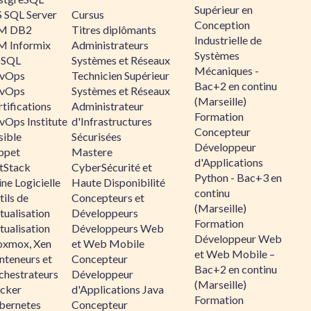
Supérieur en
 SQL Server
Cursus
Conception
M DB2
Titres diplômants
Industrielle de
M Informix
Administrateurs
Systèmes
SQL
Systèmes et Réseaux
Mécaniques -
vOps
Technicien Supérieur
Bac+2 en continu
vOps
Systèmes et Réseaux
(Marseille)
tifications
Administrateur
Formation
vOps Institute
d'Infrastructures
Concepteur
sible
Sécurisées
Développeur
ppet
Mastere
d'Applications
ltStack
CyberSécurité et
Python - Bac+3 en
ne Logicielle
Haute Disponibilité
continu
ils de
Concepteurs et
(Marseille)
tualisation
Développeurs
Formation
tualisation
Développeurs Web
Développeur Web
oxmox, Xen
et Web Mobile
et Web Mobile –
nteneurs et
Concepteur
Bac+2 en continu
chestrateurs
Développeur
(Marseille)
cker
d'Applications Java
Formation
bernetes
Concepteur