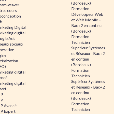
(Bordeaux)
eamweaver
Formation
tres cours
Développeur Web
oconception
et Web Mobile –
b
Bac+2 en continu
rketing Digital
(Bordeaux)
rketing digital
Formation
ogle Ads
Technicien
seaux sociaux
Supérieur Systèmes
nerative
et Réseaux - Bac+2
gine
en continu
timization
(Bordeaux)
EO)
Formation
rketing digital
Technicien
ancé
Supérieur Systèmes
rketing digital
et Réseaux - Bac+2
pert
en continu
HP
(Bordeaux)
HP
Formation
P Avancé
Technicien
P Expert