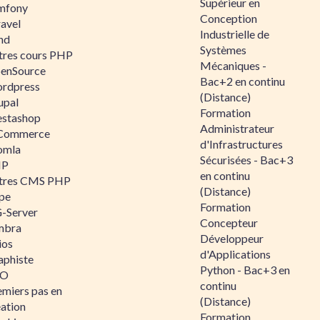
Supérieur en
mfony
Conception
ravel
Industrielle de
nd
Systèmes
tres cours PHP
Mécaniques -
enSource
Bac+2 en continu
rdpress
(Distance)
upal
Formation
estashop
Administrateur
Commerce
d'Infrastructures
omla
Sécurisées - Bac+3
IP
en continu
tres CMS PHP
(Distance)
pe
Formation
-Server
Concepteur
mbra
Développeur
ios
d'Applications
aphiste
Python - Bac+3 en
AO
continu
emiers pas en
(Distance)
éation
Formation