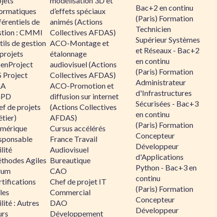
jets
modélisation 3D et
Bac+2 en continu
formatiques
d’effets spéciaux
(Paris) Formation
érentiels de
animés (Actions
Technicien
stion : CMMI
Collectives AFDAS)
Supérieur Systèmes
ils de gestion
ACO-Montage et
et Réseaux - Bac+2
projets
étalonnage
en continu
enProject
audiovisuel (Actions
(Paris) Formation
 Project
Collectives AFDAS)
Administrateur
RA
ACO-Promotion et
d'Infrastructures
GPD
diffusion sur internet
Sécurisées - Bac+3
f de projets
(Actions Collectives
en continu
tier)
AFDAS)
(Paris) Formation
mérique
Cursus accélérés
Concepteur
sponsable
France Travail
Développeur
lité
Audiovisuel
d'Applications
thodes Agiles
Bureautique
Python - Bac+3 en
rum
CAO
continu
tifications
Chef de projet IT
(Paris) Formation
les
Commercial
Concepteur
lité : Autres
DAO
Développeur
urs
Développement