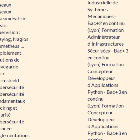
Industrielle de
seaux
Systèmes
seaux
Mécaniques -
seaux Fabric
Bac+2 en continu
stic
(Lyon) Formation
ervision :
Administrateur
aylog, Nagios,
d'Infrastructures
metheus, ...
Sécurisées - Bac+3
ploiement
en continu
utions de
(Lyon) Formation
uvegarde
Concepteur
sco
Développeur
ormshield
d'Applications
bersécurité
Python - Bac+3 en
bersécurité
continu
ndamentaux
(Lyon) Formation
cking et
Concepteur
urité
Développeur
bersécurité
d'Applications
ancée
Python - Bac+3 en
glementations
continu