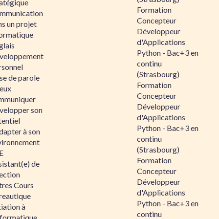
ratégique
Formation
mmunication
Concepteur
s un projet
Développeur
formatique
d'Applications
glais
Python - Bac+3 en
veloppement
continu
rsonnel
(Strasbourg)
se de parole
Formation
eux
Concepteur
mmuniquer
Développeur
velopper son
d'Applications
entiel
Python - Bac+3 en
dapter à son
continu
vironnement
(Strasbourg)
E
Formation
istant(e) de
Concepteur
ection
Développeur
tres Cours
d'Applications
reautique
Python - Bac+3 en
tiation à
continu
nformatique