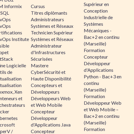
Supérieur en
M Informix
Cursus
Conception
SQL
Titres diplômants
Industrielle de
vOps
Administrateurs
Systèmes
vOps
Systèmes et Réseaux
Mécaniques -
tifications
Technicien Supérieur
Bac+2 en continu
vOps Institute
Systèmes et Réseaux
(Marseille)
sible
Administrateur
Formation
ppet
d'Infrastructures
Concepteur
ltStack
Sécurisées
Développeur
ne Logicielle
Mastere
d'Applications
ils de
CyberSécurité et
Python - Bac+3 en
tualisation
Haute Disponibilité
continu
tualisation
Concepteurs et
(Marseille)
oxmox, Xen
Développeurs
Formation
nteneurs et
Développeurs Web
Développeur Web
chestrateurs
et Web Mobile
et Web Mobile –
cker
Concepteur
Bac+2 en continu
bernetes
Développeur
(Marseille)
crosoft
d'Applications Java
Formation
perV /
Concepteur