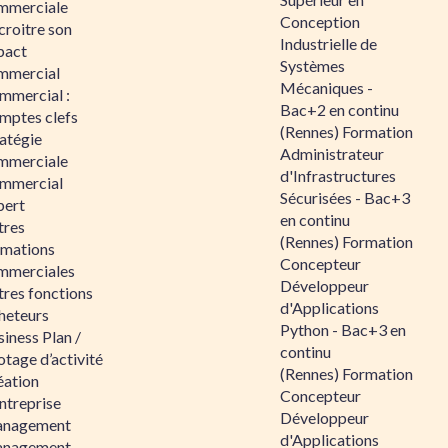
mmerciale
Conception
croitre son
Industrielle de
pact
Systèmes
mmercial
Mécaniques -
mmercial :
Bac+2 en continu
mptes clefs
(Rennes) Formation
atégie
Administrateur
mmerciale
d'Infrastructures
mmercial
Sécurisées - Bac+3
pert
en continu
tres
(Rennes) Formation
rmations
Concepteur
mmerciales
Développeur
tres fonctions
d'Applications
heteurs
Python - Bac+3 en
iness Plan /
continu
otage d’activité
(Rennes) Formation
éation
Concepteur
ntreprise
Développeur
nagement
d'Applications
nagement