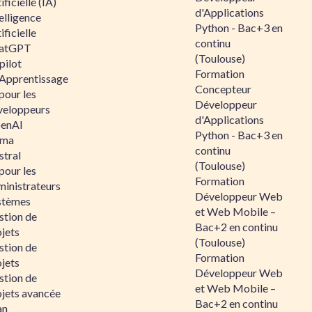
ificielle (IA)
d'Applications
elligence
Python - Bac+3 en
ificielle
continu
atGPT
(Toulouse)
pilot
Formation
 Apprentissage
Concepteur
pour les
Développeur
veloppeurs
d'Applications
enAI
Python - Bac+3 en
ama
continu
stral
(Toulouse)
pour les
Formation
ministrateurs
Développeur Web
stèmes
et Web Mobile –
stion de
Bac+2 en continu
jets
(Toulouse)
stion de
Formation
jets
Développeur Web
stion de
et Web Mobile –
ojets avancée
Bac+2 en continu
an