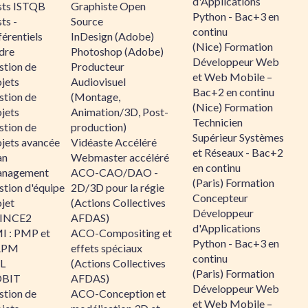
d'Applications
sts ISTQB
Graphiste Open
Python - Bac+3 en
ts -
Source
continu
érentiels
InDesign (Adobe)
(Nice) Formation
dre
Photoshop (Adobe)
Développeur Web
stion de
Producteur
et Web Mobile –
jets
Audiovisuel
Bac+2 en continu
stion de
(Montage,
(Nice) Formation
jets
Animation/3D, Post-
Technicien
stion de
production)
Supérieur Systèmes
ojets avancée
Vidéaste Accéléré
et Réseaux - Bac+2
an
Webmaster accéléré
en continu
nagement
ACO-CAO/DAO -
(Paris) Formation
stion d'équipe
2D/3D pour la régie
Concepteur
jet
(Actions Collectives
Développeur
INCE2
AFDAS)
d'Applications
I : PMP et
ACO-Compositing et
Python - Bac+3 en
APM
effets spéciaux
continu
IL
(Actions Collectives
(Paris) Formation
BIT
AFDAS)
Développeur Web
stion de
ACO-Conception et
et Web Mobile –