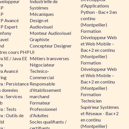
veloppeur
Industrielle de
d'Applications
HP
Systèmes
Python - Bac+3 en
HP
Mécaniques
continu
P Avancé
Design et
(Montpellier)
P Expert
Audiovisuel
Formation
mfony
Monteur Audiovisuel
Développeur Web
ravel
Graphiste
et Web Mobile –
nd
Concepteur Designer
Bac+2 en continu
tres cours PHP
UI
(Montpellier)
a SE / Java EE
Métiers transverses
Formation
va
Négociateur
Développeur Web
va Avancé
Technico-
et Web Mobile –
ring
Commercial
Bac+2 en continu
a : Persistance
Responsable
(Montpellier)
s données
d'établissement
Formation
a : Services
marchand
Technicien
b
Formateur
Supérieur Systèmes
a : Tests
Professionnel
et Réseaux - Bac+2
a : Outils de
d'Adultes
en continu
ld
Socles qualifiants /
(Montpellier)
a :
certifiants