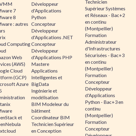
Technicien
CVMM
Développeur
Supérieur Systèmes
ware 7
d'Applications
et Réseaux - Bac+2
ware 8
Python
en continu
ware : autres
Concepteur
(Montpellier)
urs
Développeur
Formation
rix
d'Applications .NET
Administrateur
oud Computing
Concepteur
d'Infrastructures
oud
Développeur
Sécurisées - Bac+3
azon Web
d'Applications PHP
en continu
rvices (AWS)
Mastere
(Montpellier)
ogle Cloud
Applications
Formation
atform (GCP)
Intelligentes et
Concepteur
crosoft Azure
BigData
Développeur
5
Ingénierie et
d'Applications
ministration
modélisation
Python - Bac+3 en
tanix
BIM Modeleur du
continu
ware
bâtiment
(Montpellier)
enStack et
Coordinateur BIM
Formation
enNebula
Technicien Supérieur
Concepteur
xtcloud
en Conception
Développeur