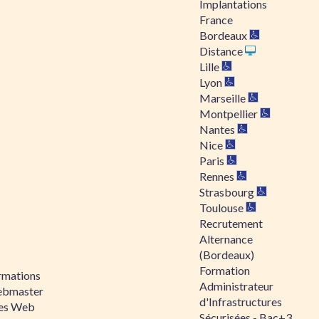
Implantations
France
Bordeaux
Distance
Lille
Lyon
Marseille
Montpellier
Nantes
Nice
Paris
Rennes
Strasbourg
Toulouse
Recrutement
Alternance
(Bordeaux)
Formation
rmations
Administrateur
bmaster
d'Infrastructures
tes Web
Sécurisées - Bac+3