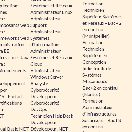
Formation
plications
Systèmes et Réseaux
Technicien
ches
Administrateur Linux
Supérieur Systèmes
a :
Administrateur
et Réseaux - Bac+2
mposants web
Support
en continu
a :
Administrateur
(Montpellier)
ameworks web
Systèmes
Formation
ministration
d'Informations
Technicien
va EE
Administrateur
Supérieur en
tres cours Java
Systèmes et Réseaux
Conception
a :
Cloud
Industrielle de
vironnements
Administrateur
Systèmes
Windows Server
Mécaniques -
veloppement
Analyste
Bac+2 en continu
sper
Cybersécurité
(Nantes)
S - Portails
Développeur
Formation
tifications
Cybersécurité
Administrateur
va
DevOps
d'Infrastructures
ET
Technicien HelpDesk
Sécurisées - Bac+3
Développeur
en continu
sual Basic.NET
Développeur .NET