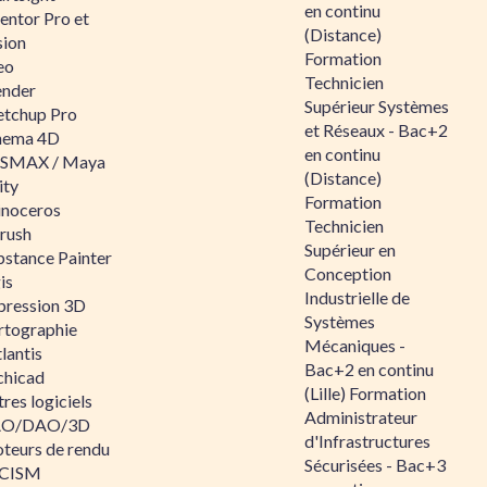
en continu
entor Pro et
(Distance)
sion
Formation
eo
Technicien
ender
Supérieur Systèmes
etchup Pro
et Réseaux - Bac+2
nema 4D
en continu
SMAX / Maya
(Distance)
ity
Formation
inoceros
Technicien
rush
Supérieur en
bstance Painter
Conception
is
Industrielle de
pression 3D
Systèmes
rtographie
Mécaniques -
lantis
Bac+2 en continu
chicad
(Lille) Formation
res logiciels
Administrateur
O/DAO/3D
d'Infrastructures
teurs de rendu
Sécurisées - Bac+3
CISM