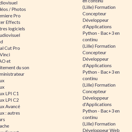
en continu
diovisuel
(Lille) Formation
déos / Photos
Concepteur
emiere Pro
Développeur
er Effects
d'Applications
res logiciels
Python - Bac+3 en
udiovisuel
continu
id
(Lille) Formation
al Cut Pro
Concepteur
Vinci
Développeur
O et
d'Applications
aitement du son
Python - Bac+3 en
ministrateur
continu
nux
(Lille) Formation
nux
Concepteur
nux LPI C1
Développeur
nux LPI C2
d'Applications
nux Avancé
Python - Bac+3 en
ux : autres
continu
urs
(Lille) Formation
ache
Développeur Web