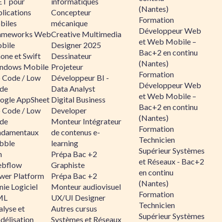
ET pour
informatiques
(Nantes)
lications
Concepteur
Formation
biles
mécanique
Développeur Web
ameworks Web
Creative Multimedia
et Web Mobile –
bile
Designer 2025
Bac+2 en continu
one et Swift
Dessinateur
(Nantes)
ndows Mobile
Projeteur
Formation
 Code / Low
Développeur BI -
Développeur Web
de
Data Analyst
et Web Mobile –
ogle AppSheet
Digital Business
Bac+2 en continu
 Code / Low
Developer
(Nantes)
de
Monteur Intégrateur
Formation
ndamentaux
de contenus e-
Technicien
bble
learning
Supérieur Systèmes
n
Prépa Bac +2
et Réseaux - Bac+2
bflow
Graphiste
en continu
wer Platform
Prépa Bac +2
(Nantes)
ie Logiciel
Monteur audiovisuel
Formation
ML
UX/UI Designer
Technicien
alyse et
Autres cursus
Supérieur Systèmes
délisation
Systèmes et Réseaux