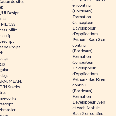
ation de sites
en continu
eb
(Bordeaux)
/UI Design
Formation
gma
Concepteur
ML/CSS
Développeur
essibilité
d'Applications
vascript
Python - Bac+3 en
pescript
continu
ef de Projet
(Bordeaux)
eb
Formation
ct.js
Concepteur
.js
Développeur
gular
d'Applications
de.js
Python - Bac+3 en
RN, MEAN,
continu
VN Stacks
(Bordeaux)
tres
Formation
ameworks
Développeur Web
vascript
et Web Mobile –
bmaster
Bac+2 en continu
ancé