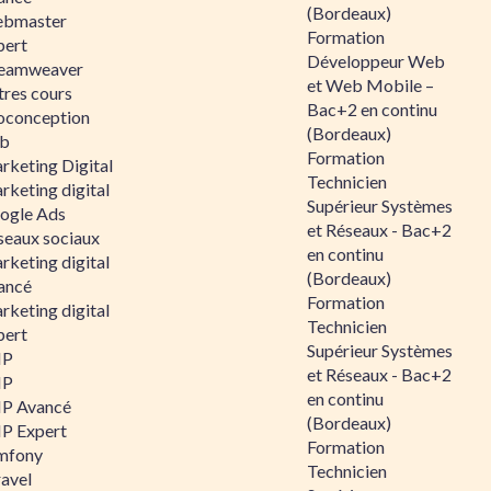
(Bordeaux)
bmaster
Formation
pert
Développeur Web
eamweaver
et Web Mobile –
tres cours
Bac+2 en continu
oconception
(Bordeaux)
b
Formation
rketing Digital
Technicien
rketing digital
Supérieur Systèmes
ogle Ads
et Réseaux - Bac+2
seaux sociaux
en continu
rketing digital
(Bordeaux)
ancé
Formation
rketing digital
Technicien
pert
Supérieur Systèmes
HP
et Réseaux - Bac+2
HP
en continu
P Avancé
(Bordeaux)
P Expert
Formation
mfony
Technicien
ravel