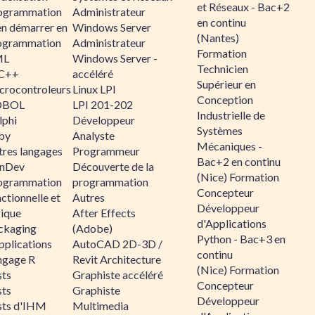
et Réseaux - Bac+2
ogrammation
Administrateur
en continu
en démarrer en
Windows Server
(Nantes)
ogrammation
Administrateur
Formation
ML
Windows Server -
Technicien
C++
accéléré
Supérieur en
crocontroleurs
Linux LPI
Conception
OBOL
LPI 201-202
Industrielle de
lphi
Développeur
Systèmes
by
Analyste
Mécaniques -
tres langages
Programmeur
Bac+2 en continu
nDev
Découverte de la
(Nice) Formation
ogrammation
programmation
Concepteur
ctionnelle et
Autres
Développeur
gique
After Effects
d'Applications
ckaging
(Adobe)
Python - Bac+3 en
pplications
AutoCAD 2D-3D /
continu
ngage R
Revit Architecture
(Nice) Formation
sts
Graphiste accéléré
Concepteur
sts
Graphiste
Développeur
sts d'IHM
Multimedia