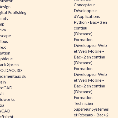
ustrator
Concepteur
Design
Développeur
ital Publishing
d'Applications
inity
Python - Bac+3 en
mp
continu
nva
(Distance)
kscape
Formation
ribus
Développeur Web
TeX
et Web Mobile –
éation
Bac+2 en continu
aphique
(Distance)
ark Xpress
Formation
O, DAO, 3D
Développeur Web
ndamentaux du
et Web Mobile –
ssin
Bac+2 en continu
toCAD
(Distance)
vit
Formation
lidworks
Technicien
tia
Supérieur Systèmes
WCAD
et Réseaux - Bac+2
aftsight