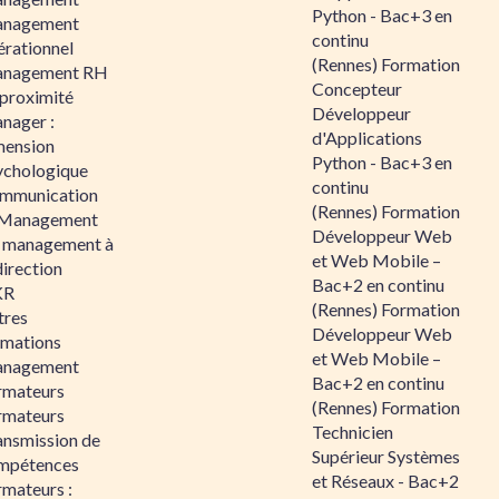
Python - Bac+3 en
nagement
continu
érationnel
(Rennes) Formation
nagement RH
Concepteur
 proximité
Développeur
nager :
d'Applications
mension
Python - Bac+3 en
ychologique
continu
mmunication
(Rennes) Formation
 Management
Développeur Web
 management à
et Web Mobile –
direction
Bac+2 en continu
KR
(Rennes) Formation
tres
Développeur Web
rmations
et Web Mobile –
nagement
Bac+2 en continu
rmateurs
(Rennes) Formation
rmateurs
Technicien
ansmission de
Supérieur Systèmes
mpétences
et Réseaux - Bac+2
rmateurs :