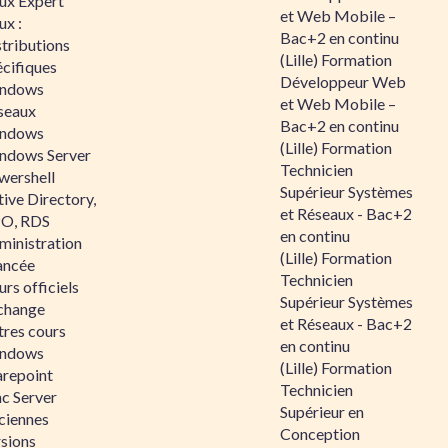
nux Expert
et Web Mobile –
ux :
Bac+2 en continu
tributions
(Lille) Formation
écifiques
Développeur Web
ndows
et Web Mobile –
seaux
Bac+2 en continu
ndows
(Lille) Formation
ndows Server
Technicien
wershell
Supérieur Systèmes
ive Directory,
et Réseaux - Bac+2
O, RDS
en continu
ministration
(Lille) Formation
ancée
Technicien
rs officiels
Supérieur Systèmes
change
et Réseaux - Bac+2
tres cours
en continu
ndows
(Lille) Formation
arepoint
Technicien
nc Server
Supérieur en
ciennes
Conception
rsions