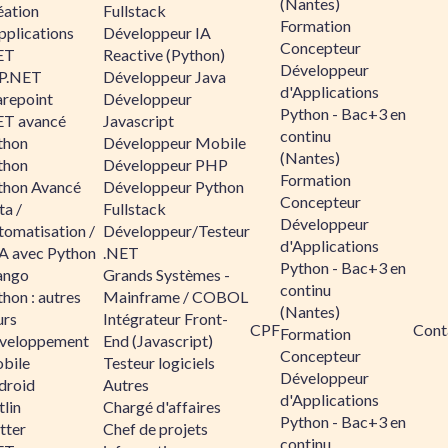
(Nantes)
éation
Fullstack
Formation
pplications
Développeur IA
Concepteur
ET
Reactive (Python)
Développeur
P.NET
Développeur Java
d'Applications
arepoint
Développeur
Python - Bac+3 en
ET avancé
Javascript
continu
thon
Développeur Mobile
(Nantes)
thon
Développeur PHP
Formation
thon Avancé
Développeur Python
Concepteur
ta /
Fullstack
Développeur
tomatisation /
Développeur/Testeur
d'Applications
A avec Python
.NET
Python - Bac+3 en
ango
Grands Systèmes -
continu
hon : autres
Mainframe / COBOL
(Nantes)
urs
Intégrateur Front-
CPF
Cont
Formation
veloppement
End (Javascript)
Concepteur
bile
Testeur logiciels
Développeur
droid
Autres
d'Applications
lin
Chargé d'affaires
Python - Bac+3 en
tter
Chef de projets
continu