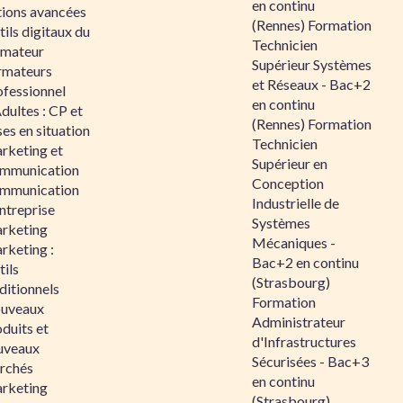
en continu
tions avancées
(Rennes) Formation
ils digitaux du
Technicien
rmateur
Supérieur Systèmes
rmateurs
et Réseaux - Bac+2
ofessionnel
en continu
dultes : CP et
(Rennes) Formation
es en situation
Technicien
rketing et
Supérieur en
mmunication
Conception
mmunication
Industrielle de
ntreprise
Systèmes
rketing
Mécaniques -
rketing :
Bac+2 en continu
ils
(Strasbourg)
ditionnels
Formation
uveaux
Administrateur
duits et
d'Infrastructures
uveaux
Sécurisées - Bac+3
rchés
en continu
rketing
(Strasbourg)