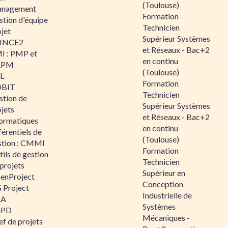
(Toulouse)
nagement
Formation
stion d'équipe
Technicien
jet
Supérieur Systèmes
INCE2
et Réseaux - Bac+2
I : PMP et
en continu
APM
(Toulouse)
IL
Formation
BIT
Technicien
stion de
Supérieur Systèmes
jets
et Réseaux - Bac+2
formatiques
en continu
érentiels de
(Toulouse)
stion : CMMI
Formation
ils de gestion
Technicien
projets
Supérieur en
enProject
Conception
 Project
Industrielle de
RA
Systèmes
GPD
Mécaniques -
f de projets