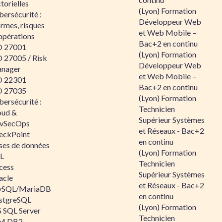
torielles
(Lyon) Formation
ersécurité :
Développeur Web
rmes, risques
et Web Mobile –
opérations
Bac+2 en continu
O 27001
(Lyon) Formation
O 27005 / Risk
Développeur Web
nager
et Web Mobile –
O 22301
Bac+2 en continu
O 27035
(Lyon) Formation
ersécurité :
Technicien
oud &
Supérieur Systèmes
vSecOps
et Réseaux - Bac+2
eckPoint
en continu
ses de données
(Lyon) Formation
L
Technicien
cess
Supérieur Systèmes
acle
et Réseaux - Bac+2
SQL/MariaDB
en continu
stgreSQL
(Lyon) Formation
 SQL Server
Technicien
M DB2