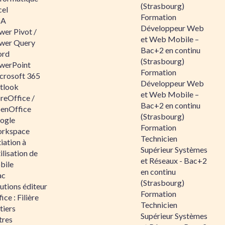
(Strasbourg)
cel
Formation
BA
Développeur Web
wer Pivot /
et Web Mobile –
wer Query
Bac+2 en continu
rd
(Strasbourg)
werPoint
Formation
crosoft 365
Développeur Web
tlook
et Web Mobile –
reOffice /
Bac+2 en continu
enOffice
(Strasbourg)
ogle
Formation
rkspace
Technicien
tiation à
Supérieur Systèmes
tilisation de
et Réseaux - Bac+2
bile
en continu
ac
(Strasbourg)
utions éditeur
Formation
ice : Filière
Technicien
tiers
Supérieur Systèmes
tres