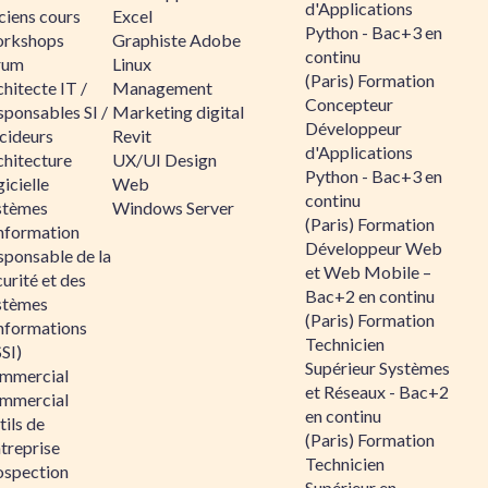
d'Applications
ciens cours
Excel
Python - Bac+3 en
rkshops
Graphiste Adobe
continu
rum
Linux
(Paris) Formation
hitecte IT /
Management
Concepteur
sponsables SI /
Marketing digital
Développeur
cideurs
Revit
d'Applications
chitecture
UX/UI Design
Python - Bac+3 en
icielle
Web
continu
stèmes
Windows Server
(Paris) Formation
information
Développeur Web
sponsable de la
et Web Mobile –
urité et des
Bac+2 en continu
stèmes
(Paris) Formation
informations
Technicien
SI)
Supérieur Systèmes
mmercial
et Réseaux - Bac+2
mmercial
en continu
ils de
(Paris) Formation
ntreprise
Technicien
ospection
Supérieur en