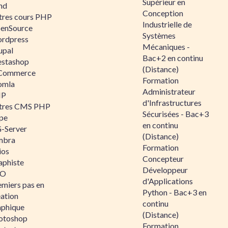
Supérieur en
nd
Conception
tres cours PHP
Industrielle de
enSource
Systèmes
rdpress
Mécaniques -
upal
Bac+2 en continu
estashop
(Distance)
Commerce
Formation
omla
Administrateur
IP
d'Infrastructures
tres CMS PHP
Sécurisées - Bac+3
pe
en continu
-Server
(Distance)
mbra
Formation
ios
Concepteur
aphiste
Développeur
AO
d'Applications
emiers pas en
Python - Bac+3 en
éation
continu
aphique
(Distance)
otoshop
Formation