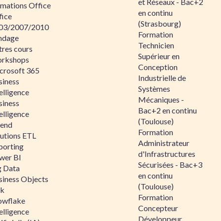
et Réseaux - Bac+2
rmations Office
en continu
fice
(Strasbourg)
03/2007/2010
Formation
ndage
Technicien
tres cours
Supérieur en
rkshops
Conception
crosoft 365
Industrielle de
siness
Systèmes
elligence
Mécaniques -
siness
Bac+2 en continu
elligence
(Toulouse)
lend
Formation
lutions ETL
Administrateur
porting
d'Infrastructures
wer BI
Sécurisées - Bac+3
g Data
en continu
siness Objects
(Toulouse)
ik
Formation
owflake
Concepteur
elligence
Développeur