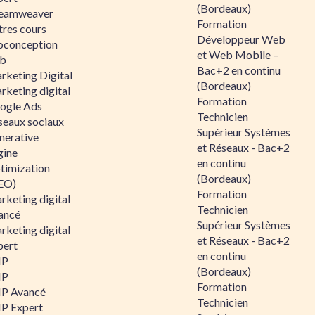
(Bordeaux)
eamweaver
Formation
tres cours
Développeur Web
oconception
et Web Mobile –
b
Bac+2 en continu
rketing Digital
(Bordeaux)
rketing digital
Formation
ogle Ads
Technicien
seaux sociaux
Supérieur Systèmes
nerative
et Réseaux - Bac+2
gine
en continu
timization
(Bordeaux)
EO)
Formation
rketing digital
Technicien
ancé
Supérieur Systèmes
rketing digital
et Réseaux - Bac+2
pert
en continu
HP
(Bordeaux)
HP
Formation
P Avancé
Technicien
P Expert