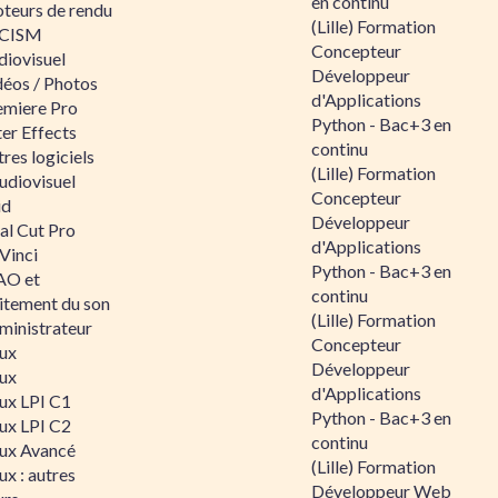
en continu
teurs de rendu
(Lille) Formation
CISM
Concepteur
diovisuel
Développeur
déos / Photos
d'Applications
emiere Pro
Python - Bac+3 en
er Effects
continu
res logiciels
(Lille) Formation
udiovisuel
Concepteur
id
Développeur
al Cut Pro
d'Applications
Vinci
Python - Bac+3 en
O et
continu
aitement du son
(Lille) Formation
ministrateur
Concepteur
nux
Développeur
nux
d'Applications
nux LPI C1
Python - Bac+3 en
nux LPI C2
continu
nux Avancé
(Lille) Formation
ux : autres
Développeur Web