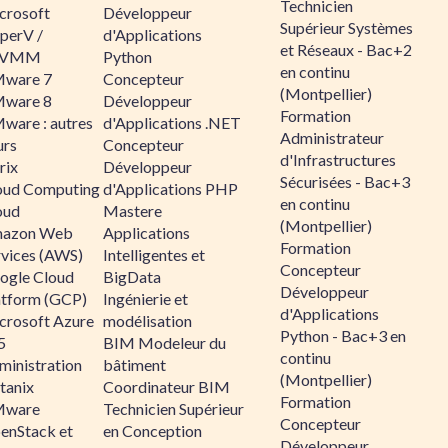
Technicien
crosoft
Développeur
Supérieur Systèmes
perV /
d'Applications
et Réseaux - Bac+2
CVMM
Python
en continu
ware 7
Concepteur
(Montpellier)
ware 8
Développeur
Formation
ware : autres
d'Applications .NET
Administrateur
urs
Concepteur
d'Infrastructures
rix
Développeur
Sécurisées - Bac+3
oud Computing
d'Applications PHP
en continu
oud
Mastere
(Montpellier)
azon Web
Applications
Formation
rvices (AWS)
Intelligentes et
Concepteur
ogle Cloud
BigData
Développeur
atform (GCP)
Ingénierie et
d'Applications
crosoft Azure
modélisation
Python - Bac+3 en
5
BIM Modeleur du
continu
ministration
bâtiment
(Montpellier)
tanix
Coordinateur BIM
Formation
ware
Technicien Supérieur
Concepteur
enStack et
en Conception
Développeur