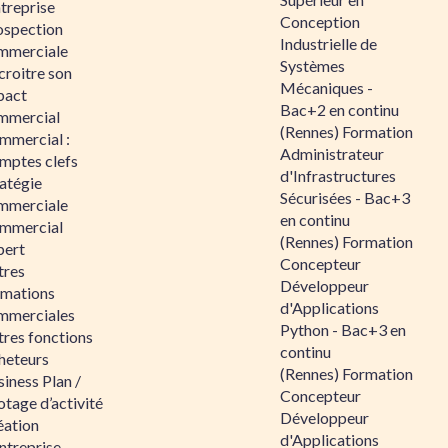
ntreprise
Conception
ospection
Industrielle de
mmerciale
Systèmes
croitre son
Mécaniques -
pact
Bac+2 en continu
mmercial
(Rennes) Formation
mmercial :
Administrateur
mptes clefs
d'Infrastructures
atégie
Sécurisées - Bac+3
mmerciale
en continu
mmercial
(Rennes) Formation
pert
Concepteur
tres
Développeur
rmations
d'Applications
mmerciales
Python - Bac+3 en
tres fonctions
continu
heteurs
(Rennes) Formation
iness Plan /
Concepteur
otage d’activité
Développeur
éation
d'Applications
ntreprise