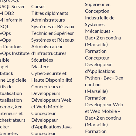
Supérieur en
 SQL Server
Cursus
Conception
M DB2
Titres diplômants
Industrielle de
M Informix
Administrateurs
Systèmes
SQL
Systèmes et Réseaux
Mécaniques -
vOps
Technicien Supérieur
Bac+2 en continu
vOps
Systèmes et Réseaux
(Marseille)
tifications
Administrateur
Formation
vOps Institute
d'Infrastructures
Concepteur
sible
Sécurisées
Développeur
ppet
Mastere
d'Applications
ltStack
CyberSécurité et
Python - Bac+3 en
ne Logicielle
Haute Disponibilité
continu
ils de
Concepteurs et
(Marseille)
tualisation
Développeurs
Formation
tualisation
Développeurs Web
Développeur Web
oxmox, Xen
et Web Mobile
et Web Mobile –
nteneurs et
Concepteur
Bac+2 en continu
chestrateurs
Développeur
(Marseille)
cker
d'Applications Java
Formation
bernetes
Concepteur