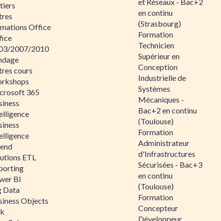
et Réseaux - Bac+2
tiers
en continu
tres
(Strasbourg)
rmations Office
Formation
fice
Technicien
03/2007/2010
Supérieur en
ndage
Conception
tres cours
Industrielle de
rkshops
Systèmes
crosoft 365
Mécaniques -
siness
Bac+2 en continu
elligence
(Toulouse)
siness
Formation
elligence
Administrateur
lend
d'Infrastructures
lutions ETL
Sécurisées - Bac+3
porting
en continu
wer BI
(Toulouse)
g Data
Formation
siness Objects
Concepteur
ik
Développeur