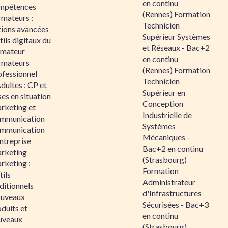
en continu
mpétences
(Rennes) Formation
rmateurs :
Technicien
tions avancées
Supérieur Systèmes
ils digitaux du
et Réseaux - Bac+2
rmateur
en continu
rmateurs
(Rennes) Formation
ofessionnel
Technicien
dultes : CP et
Supérieur en
es en situation
Conception
rketing et
Industrielle de
mmunication
Systèmes
mmunication
Mécaniques -
ntreprise
Bac+2 en continu
rketing
(Strasbourg)
rketing :
Formation
ils
Administrateur
ditionnels
d'Infrastructures
uveaux
Sécurisées - Bac+3
duits et
en continu
uveaux
(Strasbourg)