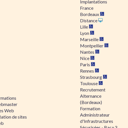
Implantations
France
Bordeaux
Distance
Lille
Lyon
Marseille
Montpellier
Nantes
Nice
Paris
Rennes
Strasbourg
Toulouse
Recrutement
Alternance
rmations
(Bordeaux)
bmaster
Formation
tes Web
Administrateur
ation de sites
d'Infrastructures
eb
Sécurisées - Bac+3