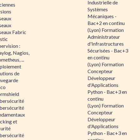
Industrielle de
ciennes
Systèmes
rsions
Mécaniques -
seaux
Bac+2 en continu
seaux
(Lyon) Formation
seaux Fabric
Administrateur
stic
d'Infrastructures
ervision :
Sécurisées - Bac+3
aylog, Nagios,
en continu
metheus, ...
(Lyon) Formation
ploiement
Concepteur
utions de
Développeur
uvegarde
d'Applications
sco
Python - Bac+3 en
ormshield
continu
bersécurité
(Lyon) Formation
bersécurité
Concepteur
ndamentaux
Développeur
cking et
d'Applications
urité
Python - Bac+3 en
bersécurité
continu