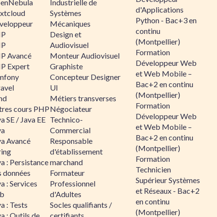
enNebula
Industrielle de
d'Applications
xtcloud
Systèmes
Python - Bac+3 en
veloppeur
Mécaniques
continu
HP
Design et
(Montpellier)
HP
Audiovisuel
Formation
P Avancé
Monteur Audiovisuel
Développeur Web
P Expert
Graphiste
et Web Mobile –
mfony
Concepteur Designer
Bac+2 en continu
ravel
UI
(Montpellier)
nd
Métiers transverses
Formation
tres cours PHP
Négociateur
Développeur Web
a SE / Java EE
Technico-
et Web Mobile –
va
Commercial
Bac+2 en continu
va Avancé
Responsable
(Montpellier)
ring
d'établissement
Formation
a : Persistance
marchand
Technicien
s données
Formateur
Supérieur Systèmes
a : Services
Professionnel
et Réseaux - Bac+2
b
d'Adultes
en continu
a : Tests
Socles qualifiants /
(Montpellier)
a : Outils de
certifiants