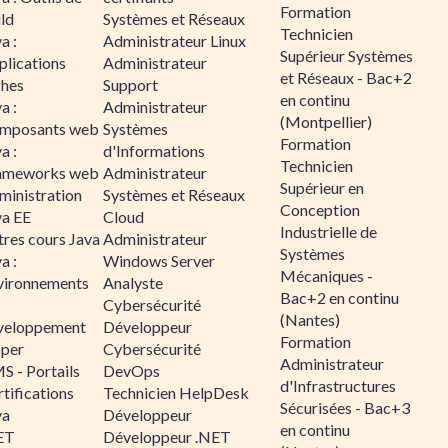
Formation
ld
Systèmes et Réseaux
Technicien
a :
Administrateur Linux
Supérieur Systèmes
plications
Administrateur
et Réseaux - Bac+2
ches
Support
en continu
a :
Administrateur
(Montpellier)
mposants web
Systèmes
Formation
a :
d'Informations
Technicien
ameworks web
Administrateur
Supérieur en
ministration
Systèmes et Réseaux
Conception
va EE
Cloud
Industrielle de
tres cours Java
Administrateur
Systèmes
a :
Windows Server
Mécaniques -
vironnements
Analyste
Bac+2 en continu
Cybersécurité
(Nantes)
veloppement
Développeur
Formation
sper
Cybersécurité
Administrateur
S - Portails
DevOps
d'Infrastructures
tifications
Technicien HelpDesk
Sécurisées - Bac+3
va
Développeur
en continu
ET
Développeur .NET