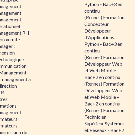
Python - Bac+3 en
nagement
continu
nagement
(Rennes) Formation
nagement
Concepteur
érationnel
Développeur
nagement RH
d'Applications
 proximité
Python - Bac+3 en
nager :
continu
mension
(Rennes) Formation
ychologique
Développeur Web
mmunication
et Web Mobile –
 Management
Bac+2 en continu
 management à
(Rennes) Formation
direction
Développeur Web
KR
et Web Mobile –
tres
Bac+2 en continu
rmations
(Rennes) Formation
nagement
Technicien
rmateurs
Supérieur Systèmes
rmateurs
et Réseaux - Bac+2
ansmission de