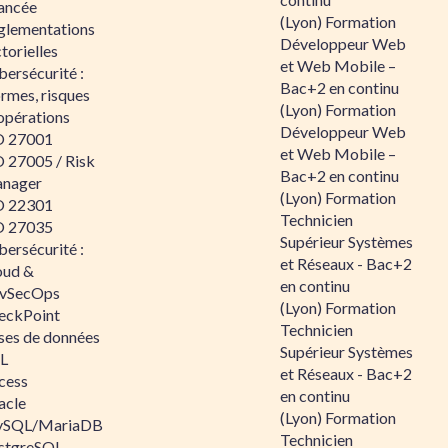
ancée
(Lyon) Formation
glementations
Développeur Web
torielles
et Web Mobile –
ersécurité :
Bac+2 en continu
rmes, risques
(Lyon) Formation
opérations
Développeur Web
O 27001
et Web Mobile –
O 27005 / Risk
Bac+2 en continu
nager
(Lyon) Formation
O 22301
Technicien
O 27035
Supérieur Systèmes
ersécurité :
et Réseaux - Bac+2
oud &
en continu
vSecOps
(Lyon) Formation
eckPoint
Technicien
ses de données
Supérieur Systèmes
L
et Réseaux - Bac+2
cess
en continu
acle
(Lyon) Formation
SQL/MariaDB
Technicien
stgreSQL