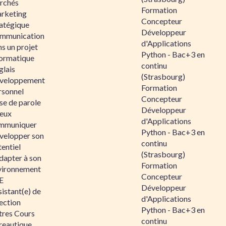
rchés
Formation
rketing
Concepteur
ratégique
Développeur
mmunication
d'Applications
s un projet
Python - Bac+3 en
formatique
continu
glais
(Strasbourg)
veloppement
Formation
rsonnel
Concepteur
se de parole
Développeur
eux
d'Applications
mmuniquer
Python - Bac+3 en
velopper son
continu
entiel
(Strasbourg)
dapter à son
Formation
vironnement
Concepteur
E
Développeur
istant(e) de
d'Applications
ection
Python - Bac+3 en
tres Cours
continu
reautique