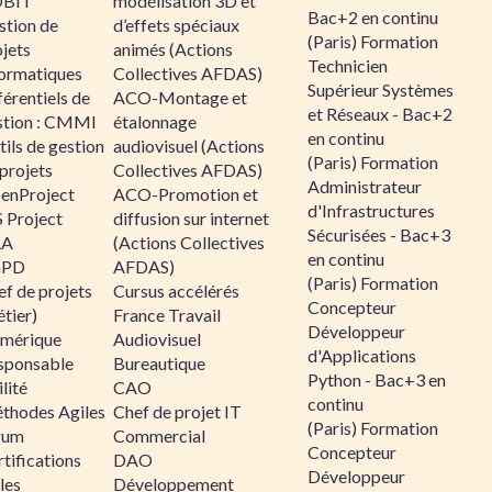
BIT
modélisation 3D et
Bac+2 en continu
stion de
d’effets spéciaux
(Paris) Formation
jets
animés (Actions
Technicien
formatiques
Collectives AFDAS)
Supérieur Systèmes
érentiels de
ACO-Montage et
et Réseaux - Bac+2
stion : CMMI
étalonnage
en continu
ils de gestion
audiovisuel (Actions
(Paris) Formation
projets
Collectives AFDAS)
Administrateur
enProject
ACO-Promotion et
d'Infrastructures
 Project
diffusion sur internet
Sécurisées - Bac+3
RA
(Actions Collectives
en continu
GPD
AFDAS)
(Paris) Formation
f de projets
Cursus accélérés
Concepteur
tier)
France Travail
Développeur
mérique
Audiovisuel
d'Applications
sponsable
Bureautique
Python - Bac+3 en
lité
CAO
continu
thodes Agiles
Chef de projet IT
(Paris) Formation
rum
Commercial
Concepteur
tifications
DAO
Développeur
les
Développement