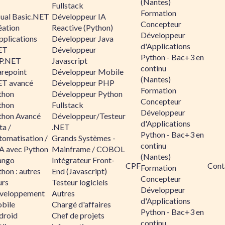
(Nantes)
Fullstack
Formation
sual Basic.NET
Développeur IA
Concepteur
éation
Reactive (Python)
Développeur
pplications
Développeur Java
d'Applications
ET
Développeur
Python - Bac+3 en
P.NET
Javascript
continu
arepoint
Développeur Mobile
(Nantes)
ET avancé
Développeur PHP
Formation
thon
Développeur Python
Concepteur
thon
Fullstack
Développeur
thon Avancé
Développeur/Testeur
d'Applications
ta /
.NET
Python - Bac+3 en
tomatisation /
Grands Systèmes -
continu
A avec Python
Mainframe / COBOL
(Nantes)
ango
Intégrateur Front-
CPF
Cont
Formation
hon : autres
End (Javascript)
Concepteur
urs
Testeur logiciels
Développeur
veloppement
Autres
d'Applications
bile
Chargé d'affaires
Python - Bac+3 en
droid
Chef de projets
continu