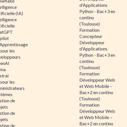
owflake
d'Applications
elligence
Python - Bac+3 en
ificielle (IA)
continu
elligence
(Toulouse)
ificielle
Formation
atGPT
Concepteur
pilot
Développeur
 Apprentissage
d'Applications
pour les
Python - Bac+3 en
veloppeurs
continu
enAI
(Toulouse)
ama
Formation
stral
Développeur Web
pour les
et Web Mobile –
ministrateurs
Bac+2 en continu
stèmes
(Toulouse)
stion de
Formation
jets
Développeur Web
stion de
et Web Mobile –
jets
Bac+2 en continu
stion de