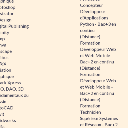
aphique
Concepteur
otoshop
Développeur
ustrator
d'Applications
Design
Python - Bac+3 en
ital Publishing
continu
inity
(Distance)
mp
Formation
nva
Développeur Web
kscape
et Web Mobile –
ribus
Bac+2 en continu
TeX
(Distance)
éation
Formation
aphique
Développeur Web
ark Xpress
et Web Mobile –
O, DAO, 3D
Bac+2 en continu
ndamentaux du
(Distance)
ssin
Formation
toCAD
Technicien
vit
Supérieur Systèmes
lidworks
et Réseaux - Bac+2
tia