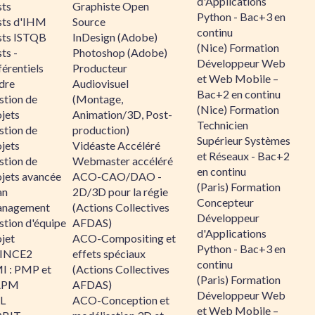
d'Applications
sts
Graphiste Open
Python - Bac+3 en
sts d'IHM
Source
continu
sts ISTQB
InDesign (Adobe)
(Nice) Formation
ts -
Photoshop (Adobe)
Développeur Web
érentiels
Producteur
et Web Mobile –
dre
Audiovisuel
Bac+2 en continu
stion de
(Montage,
(Nice) Formation
jets
Animation/3D, Post-
Technicien
stion de
production)
Supérieur Systèmes
jets
Vidéaste Accéléré
et Réseaux - Bac+2
stion de
Webmaster accéléré
en continu
ojets avancée
ACO-CAO/DAO -
(Paris) Formation
an
2D/3D pour la régie
Concepteur
nagement
(Actions Collectives
Développeur
stion d'équipe
AFDAS)
d'Applications
jet
ACO-Compositing et
Python - Bac+3 en
INCE2
effets spéciaux
continu
I : PMP et
(Actions Collectives
(Paris) Formation
APM
AFDAS)
Développeur Web
IL
ACO-Conception et
et Web Mobile –