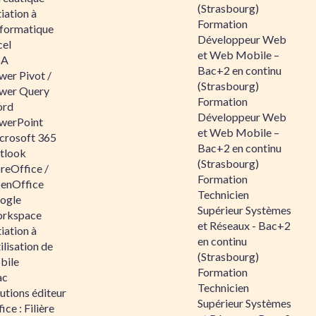
(Strasbourg)
tiation à
Formation
nformatique
Développeur Web
cel
et Web Mobile –
BA
Bac+2 en continu
wer Pivot /
(Strasbourg)
wer Query
Formation
rd
Développeur Web
werPoint
et Web Mobile –
crosoft 365
Bac+2 en continu
tlook
(Strasbourg)
reOffice /
Formation
enOffice
Technicien
ogle
Supérieur Systèmes
rkspace
et Réseaux - Bac+2
tiation à
en continu
tilisation de
(Strasbourg)
bile
Formation
ac
Technicien
utions éditeur
Supérieur Systèmes
ice : Filière