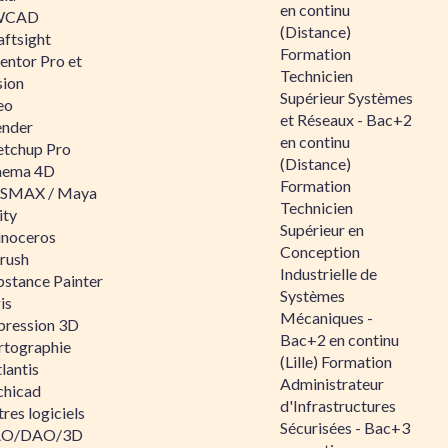
en continu
WCAD
(Distance)
aftsight
Formation
entor Pro et
Technicien
sion
Supérieur Systèmes
eo
et Réseaux - Bac+2
ender
en continu
etchup Pro
(Distance)
nema 4D
Formation
SMAX / Maya
Technicien
ity
Supérieur en
inoceros
Conception
rush
Industrielle de
bstance Painter
Systèmes
is
Mécaniques -
pression 3D
Bac+2 en continu
rtographie
(Lille) Formation
lantis
Administrateur
chicad
d'Infrastructures
res logiciels
Sécurisées - Bac+3
O/DAO/3D