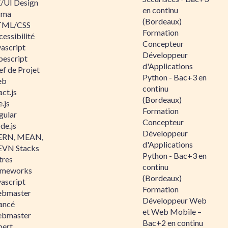
/UI Design
en continu
gma
(Bordeaux)
ML/CSS
Formation
essibilité
Concepteur
vascript
Développeur
pescript
d'Applications
ef de Projet
Python - Bac+3 en
eb
continu
ct.js
(Bordeaux)
.js
Formation
gular
Concepteur
de.js
Développeur
RN, MEAN,
d'Applications
VN Stacks
Python - Bac+3 en
tres
continu
ameworks
(Bordeaux)
vascript
Formation
bmaster
Développeur Web
ancé
et Web Mobile –
bmaster
Bac+2 en continu
pert