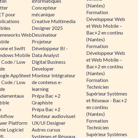
lin
informatiques
(Nantes)
tter
Concepteur
Formation
ET pour
mécanique
Développeur Web
lications
Creative Multimedia
et Web Mobile –
biles
Designer 2025
Bac+2 en continu
ameworks Web
Dessinateur
(Nantes)
bile
Projeteur
Formation
one et Swift
Développeur BI -
Développeur Web
ndows Mobile
Data Analyst
et Web Mobile –
 Code / Low
Digital Business
Bac+2 en continu
de
Developer
(Nantes)
ogle AppSheet
Monteur Intégrateur
Formation
 Code / Low
de contenus e-
Technicien
de
learning
Supérieur Systèmes
ndamentaux
Prépa Bac +2
et Réseaux - Bac+2
bble
Graphiste
en continu
n
Prépa Bac +2
(Nantes)
bflow
Monteur audiovisuel
Formation
wer Platform
UX/UI Designer
Technicien
ie Logiciel
Autres cursus
Supérieur Systèmes
ML
Systèmes et Réseaux