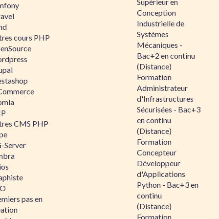
Supérieur en
mfony
Conception
ravel
Industrielle de
nd
Systèmes
tres cours PHP
Mécaniques -
enSource
Bac+2 en continu
rdpress
(Distance)
upal
Formation
estashop
Administrateur
Commerce
d'Infrastructures
omla
Sécurisées - Bac+3
IP
en continu
tres CMS PHP
(Distance)
pe
Formation
-Server
Concepteur
mbra
Développeur
ios
d'Applications
aphiste
Python - Bac+3 en
AO
continu
emiers pas en
(Distance)
éation
Formation