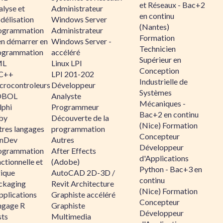
et Réseaux - Bac+2
alyse et
Administrateur
en continu
délisation
Windows Server
(Nantes)
ogrammation
Administrateur
Formation
en démarrer en
Windows Server -
Technicien
ogrammation
accéléré
Supérieur en
ML
Linux LPI
Conception
C++
LPI 201-202
Industrielle de
crocontroleurs
Développeur
Systèmes
OBOL
Analyste
Mécaniques -
lphi
Programmeur
Bac+2 en continu
by
Découverte de la
(Nice) Formation
tres langages
programmation
Concepteur
nDev
Autres
Développeur
ogrammation
After Effects
d'Applications
ctionnelle et
(Adobe)
Python - Bac+3 en
gique
AutoCAD 2D-3D /
continu
ckaging
Revit Architecture
(Nice) Formation
pplications
Graphiste accéléré
Concepteur
ngage R
Graphiste
Développeur
sts
Multimedia