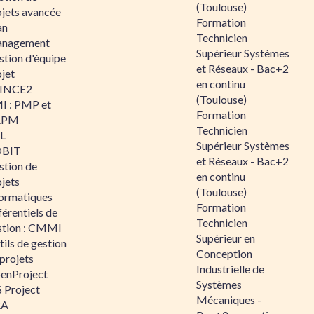
(Toulouse)
ojets avancée
Formation
an
Technicien
nagement
Supérieur Systèmes
stion d'équipe
et Réseaux - Bac+2
jet
en continu
INCE2
(Toulouse)
I : PMP et
Formation
APM
Technicien
IL
Supérieur Systèmes
BIT
et Réseaux - Bac+2
stion de
en continu
jets
(Toulouse)
formatiques
Formation
érentiels de
Technicien
stion : CMMI
Supérieur en
ils de gestion
Conception
projets
Industrielle de
enProject
Systèmes
 Project
Mécaniques -
RA