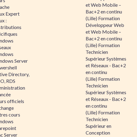
urs
et Web Mobile –
ache
Bac+2 en continu
nux Expert
(Lille) Formation
ux :
Développeur Web
tributions
et Web Mobile –
écifiques
Bac+2 en continu
ndows
(Lille) Formation
seaux
Technicien
ndows
Supérieur Systèmes
ndows Server
et Réseaux - Bac+2
wershell
en continu
ive Directory,
(Lille) Formation
O, RDS
Technicien
ministration
Supérieur Systèmes
ancée
et Réseaux - Bac+2
rs officiels
en continu
change
(Lille) Formation
tres cours
Technicien
ndows
Supérieur en
arepoint
Conception
nc Server