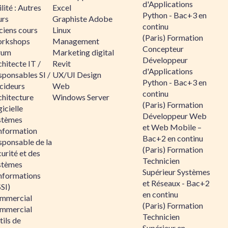
d'Applications
lité : Autres
Excel
Python - Bac+3 en
urs
Graphiste Adobe
continu
ciens cours
Linux
(Paris) Formation
rkshops
Management
Concepteur
rum
Marketing digital
Développeur
hitecte IT /
Revit
d'Applications
sponsables SI /
UX/UI Design
Python - Bac+3 en
cideurs
Web
continu
chitecture
Windows Server
(Paris) Formation
icielle
Développeur Web
stèmes
et Web Mobile –
information
Bac+2 en continu
sponsable de la
(Paris) Formation
urité et des
Technicien
stèmes
Supérieur Systèmes
informations
et Réseaux - Bac+2
SI)
en continu
mmercial
(Paris) Formation
mmercial
Technicien
ils de
Supérieur en