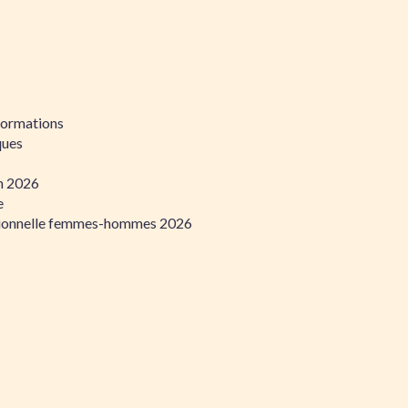
formations
ques
on 2026
e
ssionnelle femmes-hommes 2026