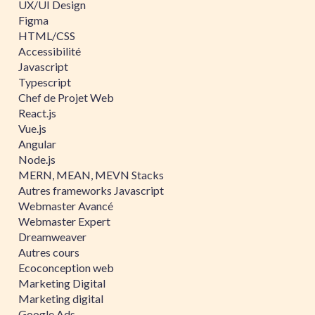
UX/UI Design
Figma
HTML/CSS
Accessibilité
Javascript
Typescript
Chef de Projet Web
React.js
Vue.js
Angular
Node.js
MERN, MEAN, MEVN Stacks
Autres frameworks Javascript
Webmaster Avancé
Webmaster Expert
Dreamweaver
Autres cours
Ecoconception web
Marketing Digital
Marketing digital
Google Ads