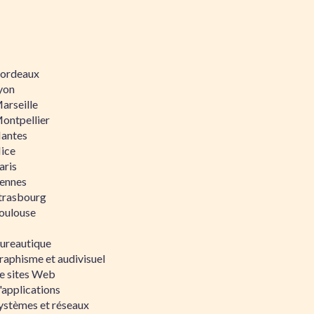
 Bordeaux
Lyon
Marseille
Montpellier
Nantes
Nice
aris
Rennes
Strasbourg
Toulouse
bureautique
raphisme et audivisuel
e sites Web
'applications
ystèmes et réseaux