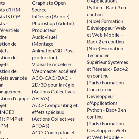
d'Applications
sts
Graphiste Open
Python - Bac+3 en
sts d'IHM
Source
continu
sts ISTQB
InDesign (Adobe)
(Nice) Formation
ts -
Photoshop (Adobe)
Développeur Web
érentiels
Producteur
et Web Mobile –
dre
Audiovisuel
Bac+2 en continu
stion de
(Montage,
(Nice) Formation
jets
Animation/3D, Post-
Technicien
stion de
production)
Supérieur Systèmes
jets
Vidéaste Accéléré
et Réseaux - Bac+2
stion de
Webmaster accéléré
en continu
ojets avancée
ACO-CAO/DAO -
(Paris) Formation
an
2D/3D pour la régie
Concepteur
nagement
(Actions Collectives
Développeur
stion d'équipe
AFDAS)
d'Applications
jet
ACO-Compositing et
Python - Bac+3 en
INCE2
effets spéciaux
continu
I : PMP et
(Actions Collectives
(Paris) Formation
APM
AFDAS)
Développeur Web
IL
ACO-Conception et
et Web Mobile –