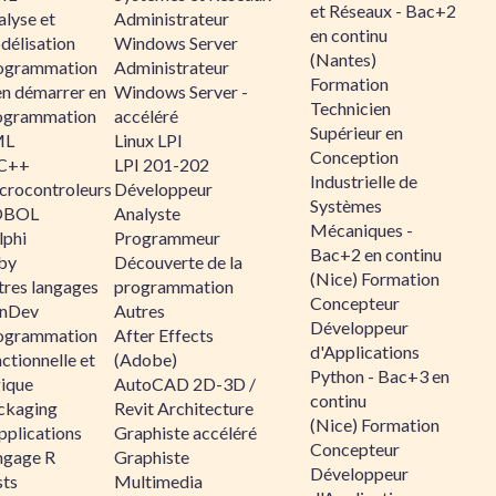
et Réseaux - Bac+2
alyse et
Administrateur
en continu
délisation
Windows Server
(Nantes)
ogrammation
Administrateur
Formation
en démarrer en
Windows Server -
Technicien
ogrammation
accéléré
Supérieur en
ML
Linux LPI
Conception
C++
LPI 201-202
Industrielle de
crocontroleurs
Développeur
Systèmes
OBOL
Analyste
Mécaniques -
lphi
Programmeur
Bac+2 en continu
by
Découverte de la
(Nice) Formation
tres langages
programmation
Concepteur
nDev
Autres
Développeur
ogrammation
After Effects
d'Applications
ctionnelle et
(Adobe)
Python - Bac+3 en
gique
AutoCAD 2D-3D /
continu
ckaging
Revit Architecture
(Nice) Formation
pplications
Graphiste accéléré
Concepteur
ngage R
Graphiste
Développeur
sts
Multimedia