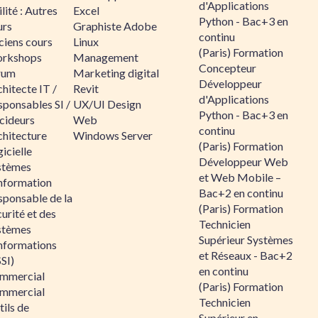
d'Applications
lité : Autres
Excel
Python - Bac+3 en
urs
Graphiste Adobe
continu
ciens cours
Linux
(Paris) Formation
rkshops
Management
Concepteur
rum
Marketing digital
Développeur
hitecte IT /
Revit
d'Applications
sponsables SI /
UX/UI Design
Python - Bac+3 en
cideurs
Web
continu
chitecture
Windows Server
(Paris) Formation
icielle
Développeur Web
stèmes
et Web Mobile –
information
Bac+2 en continu
sponsable de la
(Paris) Formation
urité et des
Technicien
stèmes
Supérieur Systèmes
informations
et Réseaux - Bac+2
SI)
en continu
mmercial
(Paris) Formation
mmercial
Technicien
ils de
Supérieur en