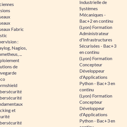
Industrielle de
ciennes
Systèmes
rsions
Mécaniques -
seaux
Bac+2 en continu
seaux
(Lyon) Formation
seaux Fabric
Administrateur
stic
d'Infrastructures
ervision :
Sécurisées - Bac+3
aylog, Nagios,
en continu
metheus, ...
(Lyon) Formation
ploiement
Concepteur
utions de
Développeur
uvegarde
d'Applications
sco
Python - Bac+3 en
ormshield
continu
bersécurité
(Lyon) Formation
bersécurité
Concepteur
ndamentaux
Développeur
cking et
d'Applications
urité
Python - Bac+3 en
bersécurité
continu