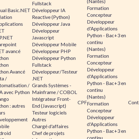
(Nantes)
Fullstack
Formation
sual Basic.NET
Développeur IA
Concepteur
éation
Reactive (Python)
Développeur
pplications
Développeur Java
d'Applications
ET
Développeur
Python - Bac+3 en
P.NET
Javascript
continu
arepoint
Développeur Mobile
(Nantes)
ET avancé
Développeur PHP
Formation
thon
Développeur Python
Concepteur
thon
Fullstack
Développeur
thon Avancé
Développeur/Testeur
d'Applications
ta /
.NET
Python - Bac+3 en
tomatisation /
Grands Systèmes -
continu
A avec Python
Mainframe / COBOL
(Nantes)
ango
Intégrateur Front-
CPF
Cont
Formation
hon : autres
End (Javascript)
Concepteur
urs
Testeur logiciels
Développeur
veloppement
Autres
d'Applications
bile
Chargé d'affaires
Python - Bac+3 en
droid
Chef de projets
continu