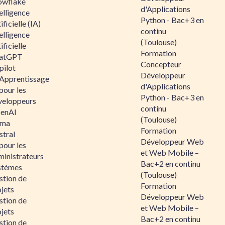
owflake
d'Applications
elligence
Python - Bac+3 en
ificielle (IA)
continu
elligence
(Toulouse)
ificielle
Formation
atGPT
Concepteur
pilot
Développeur
 Apprentissage
d'Applications
pour les
Python - Bac+3 en
veloppeurs
continu
enAI
(Toulouse)
ama
Formation
stral
Développeur Web
pour les
et Web Mobile –
ministrateurs
Bac+2 en continu
stèmes
(Toulouse)
stion de
Formation
jets
Développeur Web
stion de
et Web Mobile –
jets
Bac+2 en continu
stion de