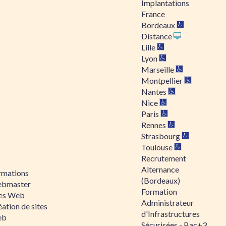
Implantations
France
Bordeaux
Distance
Lille
Lyon
Marseille
Montpellier
Nantes
Nice
Paris
Rennes
Strasbourg
Toulouse
Recrutement
Alternance
rmations
(Bordeaux)
bmaster
Formation
tes Web
Administrateur
ation de sites
d'Infrastructures
eb
Sécurisées - Bac+3