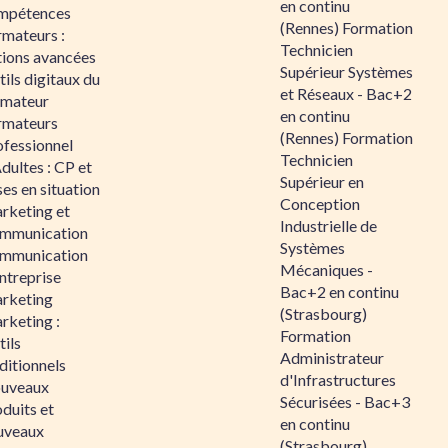
en continu
mpétences
(Rennes) Formation
rmateurs :
Technicien
tions avancées
Supérieur Systèmes
ils digitaux du
et Réseaux - Bac+2
rmateur
en continu
rmateurs
(Rennes) Formation
ofessionnel
Technicien
dultes : CP et
Supérieur en
es en situation
Conception
rketing et
Industrielle de
mmunication
Systèmes
mmunication
Mécaniques -
ntreprise
Bac+2 en continu
rketing
(Strasbourg)
rketing :
Formation
ils
Administrateur
ditionnels
d'Infrastructures
uveaux
Sécurisées - Bac+3
duits et
en continu
uveaux
(Strasbourg)