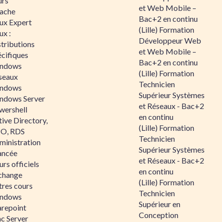
urs
et Web Mobile –
ache
Bac+2 en continu
nux Expert
(Lille) Formation
ux :
Développeur Web
tributions
et Web Mobile –
écifiques
Bac+2 en continu
ndows
(Lille) Formation
seaux
Technicien
ndows
Supérieur Systèmes
ndows Server
et Réseaux - Bac+2
wershell
en continu
ive Directory,
(Lille) Formation
O, RDS
Technicien
ministration
Supérieur Systèmes
ancée
et Réseaux - Bac+2
rs officiels
en continu
change
(Lille) Formation
tres cours
Technicien
ndows
Supérieur en
arepoint
Conception
nc Server