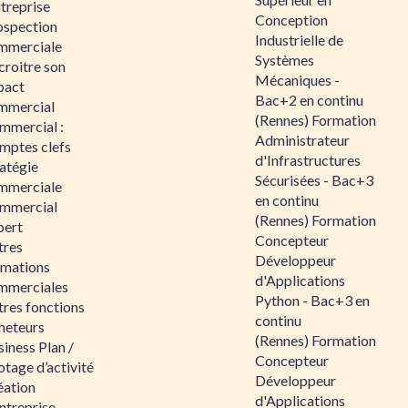
ntreprise
Conception
ospection
Industrielle de
mmerciale
Systèmes
croitre son
Mécaniques -
pact
Bac+2 en continu
mmercial
(Rennes) Formation
mmercial :
Administrateur
mptes clefs
d'Infrastructures
atégie
Sécurisées - Bac+3
mmerciale
en continu
mmercial
(Rennes) Formation
pert
Concepteur
tres
Développeur
rmations
d'Applications
mmerciales
Python - Bac+3 en
tres fonctions
continu
heteurs
(Rennes) Formation
iness Plan /
Concepteur
otage d’activité
Développeur
éation
d'Applications
ntreprise