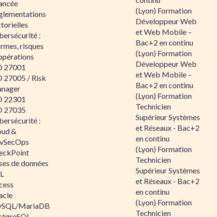
ancée
(Lyon) Formation
glementations
Développeur Web
torielles
et Web Mobile –
ersécurité :
Bac+2 en continu
rmes, risques
(Lyon) Formation
opérations
Développeur Web
O 27001
et Web Mobile –
O 27005 / Risk
Bac+2 en continu
nager
(Lyon) Formation
O 22301
Technicien
O 27035
Supérieur Systèmes
ersécurité :
et Réseaux - Bac+2
oud &
en continu
vSecOps
(Lyon) Formation
eckPoint
Technicien
ses de données
Supérieur Systèmes
L
et Réseaux - Bac+2
cess
en continu
acle
(Lyon) Formation
SQL/MariaDB
Technicien
stgreSQL