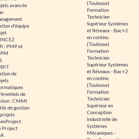
(Toulouse)
ojets avancée
Formation
an
Technicien
nagement
Supérieur Systèmes
stion d'équipe
et Réseaux - Bac+2
jet
en continu
INCE2
(Toulouse)
I : PMP et
Formation
APM
Technicien
IL
Supérieur Systèmes
BIT
et Réseaux - Bac+2
stion de
en continu
jets
(Toulouse)
formatiques
Formation
érentiels de
Technicien
stion : CMMI
Supérieur en
ils de gestion
Conception
projets
Industrielle de
enProject
Systèmes
 Project
Mécaniques -
RA