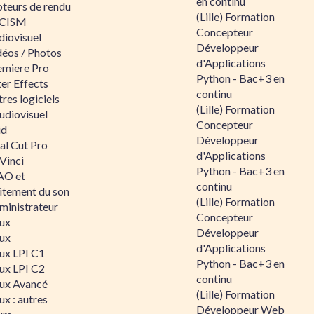
en continu
teurs de rendu
(Lille) Formation
CISM
Concepteur
diovisuel
Développeur
déos / Photos
d'Applications
emiere Pro
Python - Bac+3 en
er Effects
continu
res logiciels
(Lille) Formation
udiovisuel
Concepteur
id
Développeur
al Cut Pro
d'Applications
Vinci
Python - Bac+3 en
O et
continu
aitement du son
(Lille) Formation
ministrateur
Concepteur
nux
Développeur
nux
d'Applications
nux LPI C1
Python - Bac+3 en
nux LPI C2
continu
nux Avancé
(Lille) Formation
ux : autres
Développeur Web