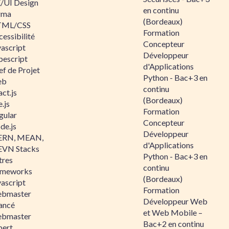
/UI Design
en continu
gma
(Bordeaux)
ML/CSS
Formation
essibilité
Concepteur
vascript
Développeur
pescript
d'Applications
ef de Projet
Python - Bac+3 en
eb
continu
ct.js
(Bordeaux)
.js
Formation
gular
Concepteur
de.js
Développeur
RN, MEAN,
d'Applications
VN Stacks
Python - Bac+3 en
tres
continu
ameworks
(Bordeaux)
vascript
Formation
bmaster
Développeur Web
ancé
et Web Mobile –
bmaster
Bac+2 en continu
pert