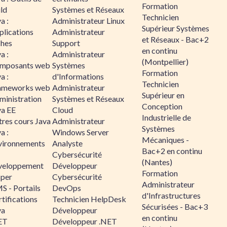
Formation
ld
Systèmes et Réseaux
Technicien
a :
Administrateur Linux
Supérieur Systèmes
plications
Administrateur
et Réseaux - Bac+2
ches
Support
en continu
a :
Administrateur
(Montpellier)
mposants web
Systèmes
Formation
a :
d'Informations
Technicien
ameworks web
Administrateur
Supérieur en
ministration
Systèmes et Réseaux
Conception
va EE
Cloud
Industrielle de
tres cours Java
Administrateur
Systèmes
a :
Windows Server
Mécaniques -
vironnements
Analyste
Bac+2 en continu
Cybersécurité
(Nantes)
veloppement
Développeur
Formation
sper
Cybersécurité
Administrateur
S - Portails
DevOps
d'Infrastructures
tifications
Technicien HelpDesk
Sécurisées - Bac+3
va
Développeur
en continu
ET
Développeur .NET