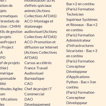
BIT
modélisation 3D et
Bac+2 en continu
stion de
d’effets spéciaux
(Paris) Formation
jets
animés (Actions
Technicien
formatiques
Collectives AFDAS)
Supérieur Systèmes
érentiels de
ACO-Montage et
et Réseaux - Bac+2
stion : CMMI
étalonnage
en continu
ils de gestion
audiovisuel (Actions
(Paris) Formation
projets
Collectives AFDAS)
Administrateur
enProject
ACO-Promotion et
d'Infrastructures
 Project
diffusion sur internet
Sécurisées - Bac+3
RA
(Actions Collectives
en continu
GPD
AFDAS)
(Paris) Formation
f de projets
Cursus accélérés
Concepteur
tier)
France Travail
Développeur
mérique
Audiovisuel
d'Applications
sponsable
Bureautique
Python - Bac+3 en
lité
CAO
continu
thodes Agiles
Chef de projet IT
(Paris) Formation
rum
Commercial
Concepteur
tifications
DAO
Développeur
les
Développement