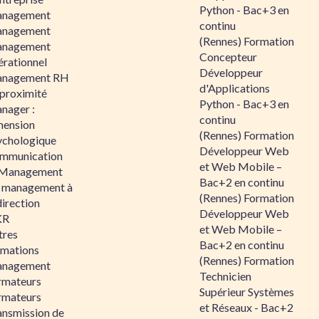
Python - Bac+3 en
nagement
continu
nagement
(Rennes) Formation
nagement
Concepteur
érationnel
Développeur
nagement RH
d'Applications
 proximité
Python - Bac+3 en
nager :
continu
mension
(Rennes) Formation
ychologique
Développeur Web
mmunication
et Web Mobile –
 Management
Bac+2 en continu
 management à
(Rennes) Formation
direction
Développeur Web
KR
et Web Mobile –
tres
Bac+2 en continu
rmations
(Rennes) Formation
nagement
Technicien
rmateurs
Supérieur Systèmes
rmateurs
et Réseaux - Bac+2
ansmission de