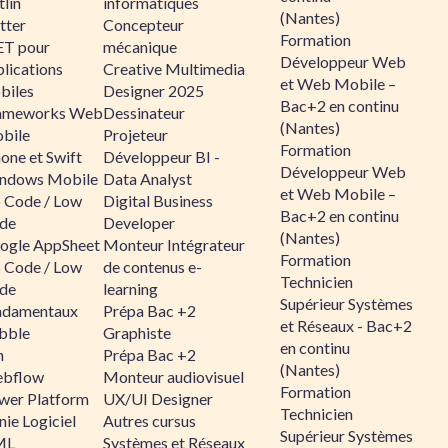
lin
informatiques
(Nantes)
tter
Concepteur
Formation
ET pour
mécanique
Développeur Web
lications
Creative Multimedia
et Web Mobile –
biles
Designer 2025
Bac+2 en continu
ameworks Web
Dessinateur
(Nantes)
bile
Projeteur
Formation
one et Swift
Développeur BI -
Développeur Web
ndows Mobile
Data Analyst
et Web Mobile –
 Code / Low
Digital Business
Bac+2 en continu
de
Developer
(Nantes)
ogle AppSheet
Monteur Intégrateur
Formation
 Code / Low
de contenus e-
Technicien
de
learning
Supérieur Systèmes
ndamentaux
Prépa Bac +2
et Réseaux - Bac+2
bble
Graphiste
en continu
n
Prépa Bac +2
(Nantes)
bflow
Monteur audiovisuel
Formation
wer Platform
UX/UI Designer
Technicien
ie Logiciel
Autres cursus
Supérieur Systèmes
ML
Systèmes et Réseaux