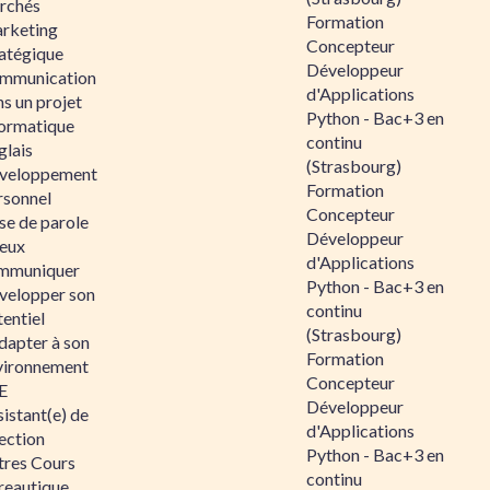
rchés
Formation
rketing
Concepteur
ratégique
Développeur
mmunication
d'Applications
s un projet
Python - Bac+3 en
formatique
continu
glais
(Strasbourg)
veloppement
Formation
rsonnel
Concepteur
se de parole
Développeur
eux
d'Applications
mmuniquer
Python - Bac+3 en
velopper son
continu
entiel
(Strasbourg)
dapter à son
Formation
vironnement
Concepteur
E
Développeur
istant(e) de
d'Applications
ection
Python - Bac+3 en
tres Cours
continu
reautique