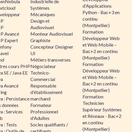
enNebula
Industrielle de
d'Applications
xtcloud
Systèmes
Python - Bac+3 en
veloppeur
Mécaniques
continu
HP
Design et
(Montpellier)
HP
Audiovisuel
Formation
P Avancé
Monteur Audiovisuel
Développeur Web
P Expert
Graphiste
et Web Mobile –
mfony
Concepteur Designer
Bac+2 en continu
ravel
UI
(Montpellier)
nd
Métiers transverses
Formation
tres cours PHP
Négociateur
Développeur Web
a SE / Java EE
Technico-
et Web Mobile –
va
Commercial
Bac+2 en continu
va Avancé
Responsable
(Montpellier)
ring
d'établissement
Formation
a : Persistance
marchand
Technicien
s données
Formateur
Supérieur Systèmes
a : Services
Professionnel
et Réseaux - Bac+2
b
d'Adultes
en continu
a : Tests
Socles qualifiants /
(Montpellier)
a : Outils de
certifiants