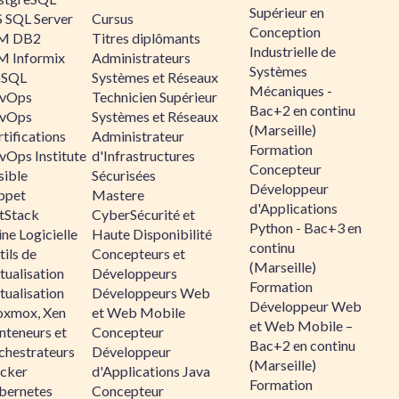
Supérieur en
 SQL Server
Cursus
Conception
M DB2
Titres diplômants
Industrielle de
M Informix
Administrateurs
Systèmes
SQL
Systèmes et Réseaux
Mécaniques -
vOps
Technicien Supérieur
Bac+2 en continu
vOps
Systèmes et Réseaux
(Marseille)
tifications
Administrateur
Formation
vOps Institute
d'Infrastructures
Concepteur
sible
Sécurisées
Développeur
ppet
Mastere
d'Applications
ltStack
CyberSécurité et
Python - Bac+3 en
ne Logicielle
Haute Disponibilité
continu
ils de
Concepteurs et
(Marseille)
tualisation
Développeurs
Formation
tualisation
Développeurs Web
Développeur Web
oxmox, Xen
et Web Mobile
et Web Mobile –
nteneurs et
Concepteur
Bac+2 en continu
chestrateurs
Développeur
(Marseille)
cker
d'Applications Java
Formation
bernetes
Concepteur