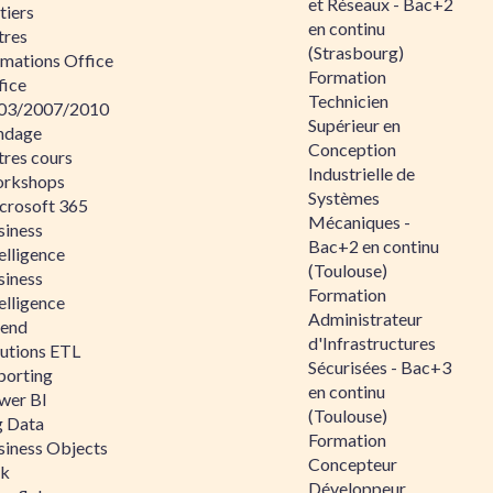
et Réseaux - Bac+2
tiers
en continu
tres
(Strasbourg)
rmations Office
Formation
fice
Technicien
03/2007/2010
Supérieur en
ndage
Conception
tres cours
Industrielle de
rkshops
Systèmes
crosoft 365
Mécaniques -
siness
Bac+2 en continu
elligence
(Toulouse)
siness
Formation
elligence
Administrateur
lend
d'Infrastructures
lutions ETL
Sécurisées - Bac+3
porting
en continu
wer BI
(Toulouse)
g Data
Formation
siness Objects
Concepteur
ik
Développeur