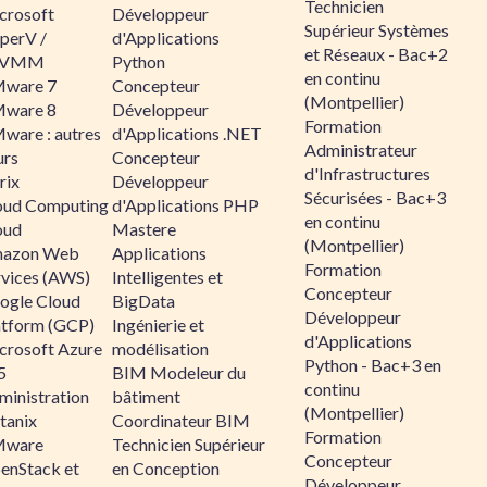
Technicien
crosoft
Développeur
Supérieur Systèmes
perV /
d'Applications
et Réseaux - Bac+2
CVMM
Python
en continu
ware 7
Concepteur
(Montpellier)
ware 8
Développeur
Formation
ware : autres
d'Applications .NET
Administrateur
urs
Concepteur
d'Infrastructures
rix
Développeur
Sécurisées - Bac+3
oud Computing
d'Applications PHP
en continu
oud
Mastere
(Montpellier)
azon Web
Applications
Formation
rvices (AWS)
Intelligentes et
Concepteur
ogle Cloud
BigData
Développeur
atform (GCP)
Ingénierie et
d'Applications
crosoft Azure
modélisation
Python - Bac+3 en
5
BIM Modeleur du
continu
ministration
bâtiment
(Montpellier)
tanix
Coordinateur BIM
Formation
ware
Technicien Supérieur
Concepteur
enStack et
en Conception
Développeur