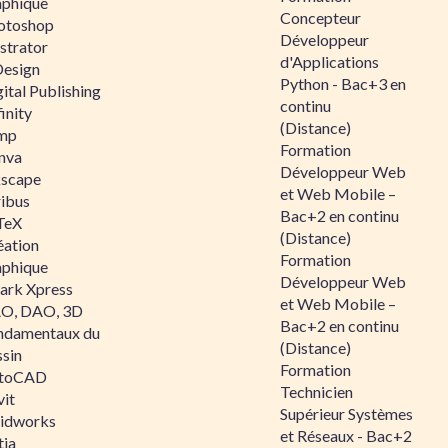
aphique
Concepteur
otoshop
Développeur
ustrator
d'Applications
Design
Python - Bac+3 en
ital Publishing
continu
inity
(Distance)
mp
Formation
nva
Développeur Web
kscape
et Web Mobile –
ribus
Bac+2 en continu
TeX
(Distance)
éation
Formation
aphique
Développeur Web
ark Xpress
et Web Mobile –
O, DAO, 3D
Bac+2 en continu
ndamentaux du
(Distance)
ssin
Formation
toCAD
Technicien
vit
Supérieur Systèmes
lidworks
et Réseaux - Bac+2
tia