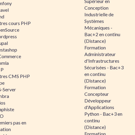
Supérieur en
mfony
Conception
ravel
Industrielle de
nd
Systèmes
tres cours PHP
Mécaniques -
enSource
Bac+2 en continu
rdpress
(Distance)
upal
Formation
estashop
Administrateur
Commerce
d'Infrastructures
omla
Sécurisées - Bac+3
IP
en continu
tres CMS PHP
(Distance)
pe
Formation
-Server
Concepteur
mbra
Développeur
ios
d'Applications
aphiste
Python - Bac+3 en
AO
continu
emiers pas en
(Distance)
éation
Formation