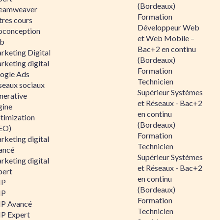
(Bordeaux)
eamweaver
Formation
tres cours
Développeur Web
oconception
et Web Mobile –
b
Bac+2 en continu
rketing Digital
(Bordeaux)
rketing digital
Formation
ogle Ads
Technicien
seaux sociaux
Supérieur Systèmes
nerative
et Réseaux - Bac+2
gine
en continu
timization
(Bordeaux)
EO)
Formation
rketing digital
Technicien
ancé
Supérieur Systèmes
rketing digital
et Réseaux - Bac+2
pert
en continu
HP
(Bordeaux)
HP
Formation
P Avancé
Technicien
P Expert