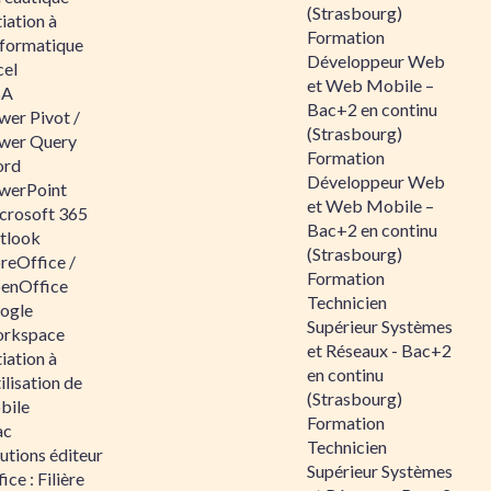
(Strasbourg)
tiation à
Formation
nformatique
Développeur Web
cel
et Web Mobile –
BA
Bac+2 en continu
wer Pivot /
(Strasbourg)
wer Query
Formation
rd
Développeur Web
werPoint
et Web Mobile –
crosoft 365
Bac+2 en continu
tlook
(Strasbourg)
reOffice /
Formation
enOffice
Technicien
ogle
Supérieur Systèmes
rkspace
et Réseaux - Bac+2
tiation à
en continu
tilisation de
(Strasbourg)
bile
Formation
ac
Technicien
utions éditeur
Supérieur Systèmes
ice : Filière