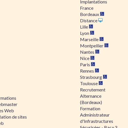
Implantations
France
Bordeaux
Distance
Lille
Lyon
Marseille
Montpellier
Nantes
Nice
Paris
Rennes
Strasbourg
Toulouse
Recrutement
Alternance
rmations
(Bordeaux)
bmaster
Formation
tes Web
Administrateur
ation de sites
d'Infrastructures
eb
Sécurisées - Bac+3