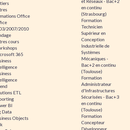
et Réseaux - Bac+2
tiers
en continu
tres
(Strasbourg)
rmations Office
Formation
fice
Technicien
03/2007/2010
Supérieur en
ndage
Conception
tres cours
Industrielle de
rkshops
Systèmes
crosoft 365
Mécaniques -
siness
Bac+2 en continu
elligence
(Toulouse)
siness
Formation
elligence
Administrateur
lend
d'Infrastructures
lutions ETL
Sécurisées - Bac+3
porting
en continu
wer BI
(Toulouse)
g Data
Formation
siness Objects
Concepteur
ik
Développeur