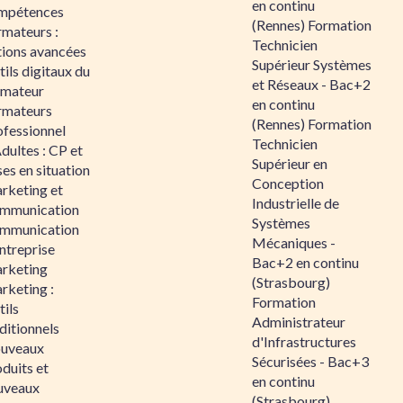
en continu
mpétences
(Rennes) Formation
rmateurs :
Technicien
tions avancées
Supérieur Systèmes
ils digitaux du
et Réseaux - Bac+2
rmateur
en continu
rmateurs
(Rennes) Formation
ofessionnel
Technicien
dultes : CP et
Supérieur en
es en situation
Conception
rketing et
Industrielle de
mmunication
Systèmes
mmunication
Mécaniques -
ntreprise
Bac+2 en continu
rketing
(Strasbourg)
rketing :
Formation
ils
Administrateur
ditionnels
d'Infrastructures
uveaux
Sécurisées - Bac+3
duits et
en continu
uveaux
(Strasbourg)