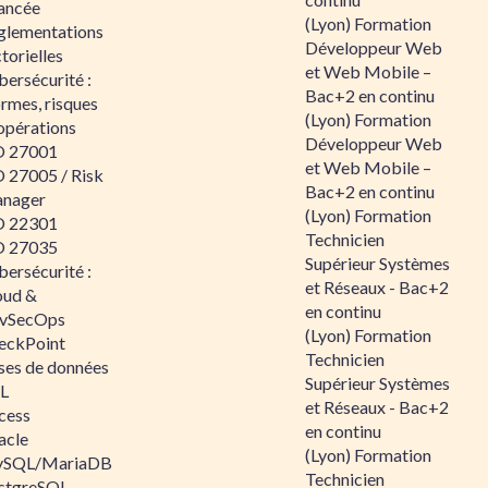
ancée
(Lyon) Formation
glementations
Développeur Web
torielles
et Web Mobile –
ersécurité :
Bac+2 en continu
rmes, risques
(Lyon) Formation
opérations
Développeur Web
O 27001
et Web Mobile –
O 27005 / Risk
Bac+2 en continu
nager
(Lyon) Formation
O 22301
Technicien
O 27035
Supérieur Systèmes
ersécurité :
et Réseaux - Bac+2
oud &
en continu
vSecOps
(Lyon) Formation
eckPoint
Technicien
ses de données
Supérieur Systèmes
L
et Réseaux - Bac+2
cess
en continu
acle
(Lyon) Formation
SQL/MariaDB
Technicien
stgreSQL