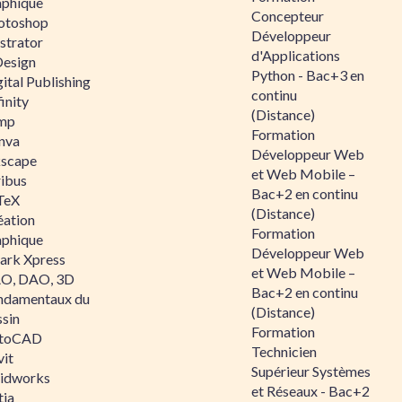
aphique
Concepteur
otoshop
Développeur
ustrator
d'Applications
Design
Python - Bac+3 en
ital Publishing
continu
inity
(Distance)
mp
Formation
nva
Développeur Web
kscape
et Web Mobile –
ribus
Bac+2 en continu
TeX
(Distance)
éation
Formation
aphique
Développeur Web
ark Xpress
et Web Mobile –
O, DAO, 3D
Bac+2 en continu
ndamentaux du
(Distance)
ssin
Formation
toCAD
Technicien
vit
Supérieur Systèmes
lidworks
et Réseaux - Bac+2
tia