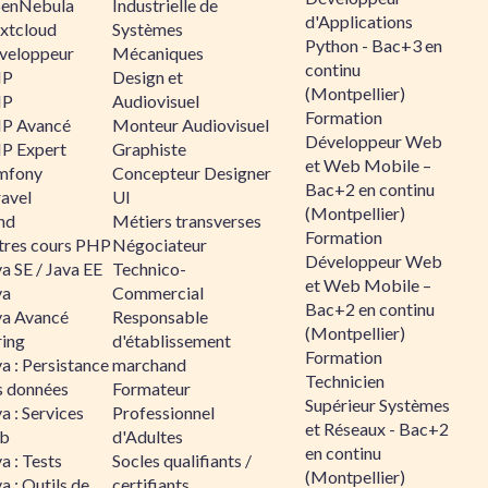
enNebula
Industrielle de
d'Applications
xtcloud
Systèmes
Python - Bac+3 en
veloppeur
Mécaniques
continu
HP
Design et
(Montpellier)
HP
Audiovisuel
Formation
P Avancé
Monteur Audiovisuel
Développeur Web
P Expert
Graphiste
et Web Mobile –
mfony
Concepteur Designer
Bac+2 en continu
ravel
UI
(Montpellier)
nd
Métiers transverses
Formation
tres cours PHP
Négociateur
Développeur Web
a SE / Java EE
Technico-
et Web Mobile –
va
Commercial
Bac+2 en continu
va Avancé
Responsable
(Montpellier)
ring
d'établissement
Formation
a : Persistance
marchand
Technicien
s données
Formateur
Supérieur Systèmes
a : Services
Professionnel
et Réseaux - Bac+2
b
d'Adultes
en continu
a : Tests
Socles qualifiants /
(Montpellier)
a : Outils de
certifiants