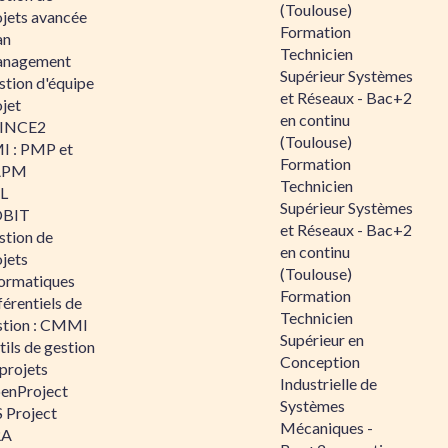
(Toulouse)
ojets avancée
Formation
an
Technicien
nagement
Supérieur Systèmes
stion d'équipe
et Réseaux - Bac+2
jet
en continu
INCE2
(Toulouse)
I : PMP et
Formation
APM
Technicien
IL
Supérieur Systèmes
BIT
et Réseaux - Bac+2
stion de
en continu
jets
(Toulouse)
formatiques
Formation
érentiels de
Technicien
stion : CMMI
Supérieur en
ils de gestion
Conception
projets
Industrielle de
enProject
Systèmes
 Project
Mécaniques -
RA