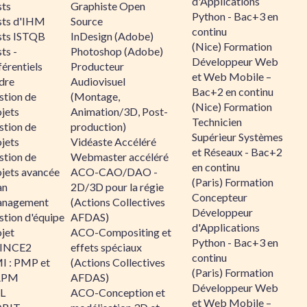
d'Applications
sts
Graphiste Open
Python - Bac+3 en
sts d'IHM
Source
continu
sts ISTQB
InDesign (Adobe)
(Nice) Formation
ts -
Photoshop (Adobe)
Développeur Web
érentiels
Producteur
et Web Mobile –
dre
Audiovisuel
Bac+2 en continu
stion de
(Montage,
(Nice) Formation
jets
Animation/3D, Post-
Technicien
stion de
production)
Supérieur Systèmes
jets
Vidéaste Accéléré
et Réseaux - Bac+2
stion de
Webmaster accéléré
en continu
ojets avancée
ACO-CAO/DAO -
(Paris) Formation
an
2D/3D pour la régie
Concepteur
nagement
(Actions Collectives
Développeur
stion d'équipe
AFDAS)
d'Applications
jet
ACO-Compositing et
Python - Bac+3 en
INCE2
effets spéciaux
continu
I : PMP et
(Actions Collectives
(Paris) Formation
APM
AFDAS)
Développeur Web
IL
ACO-Conception et
et Web Mobile –