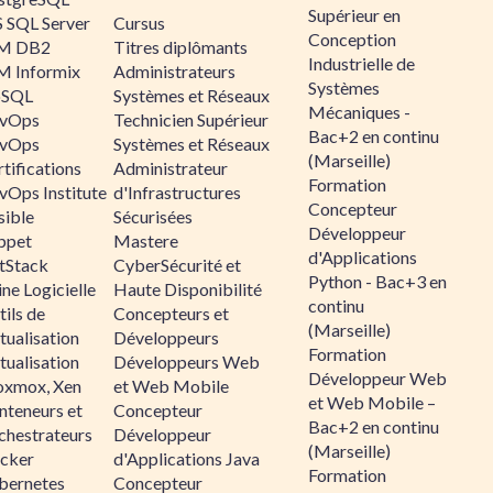
Supérieur en
 SQL Server
Cursus
Conception
M DB2
Titres diplômants
Industrielle de
M Informix
Administrateurs
Systèmes
SQL
Systèmes et Réseaux
Mécaniques -
vOps
Technicien Supérieur
Bac+2 en continu
vOps
Systèmes et Réseaux
(Marseille)
tifications
Administrateur
Formation
vOps Institute
d'Infrastructures
Concepteur
sible
Sécurisées
Développeur
ppet
Mastere
d'Applications
ltStack
CyberSécurité et
Python - Bac+3 en
ne Logicielle
Haute Disponibilité
continu
ils de
Concepteurs et
(Marseille)
tualisation
Développeurs
Formation
tualisation
Développeurs Web
Développeur Web
oxmox, Xen
et Web Mobile
et Web Mobile –
nteneurs et
Concepteur
Bac+2 en continu
chestrateurs
Développeur
(Marseille)
cker
d'Applications Java
Formation
bernetes
Concepteur