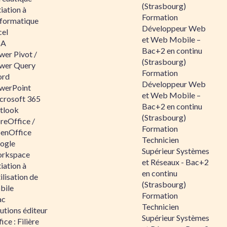
(Strasbourg)
tiation à
Formation
nformatique
Développeur Web
cel
et Web Mobile –
BA
Bac+2 en continu
wer Pivot /
(Strasbourg)
wer Query
Formation
rd
Développeur Web
werPoint
et Web Mobile –
crosoft 365
Bac+2 en continu
tlook
(Strasbourg)
reOffice /
Formation
enOffice
Technicien
ogle
Supérieur Systèmes
rkspace
et Réseaux - Bac+2
tiation à
en continu
tilisation de
(Strasbourg)
bile
Formation
ac
Technicien
utions éditeur
Supérieur Systèmes
ice : Filière