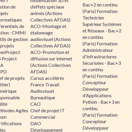
BIT
modélisation 3D et
Bac+2 en continu
stion de
d’effets spéciaux
(Paris) Formation
jets
animés (Actions
Technicien
formatiques
Collectives AFDAS)
Supérieur Systèmes
érentiels de
ACO-Montage et
et Réseaux - Bac+2
stion : CMMI
étalonnage
en continu
ils de gestion
audiovisuel (Actions
(Paris) Formation
projets
Collectives AFDAS)
Administrateur
enProject
ACO-Promotion et
d'Infrastructures
 Project
diffusion sur internet
Sécurisées - Bac+3
RA
(Actions Collectives
en continu
GPD
AFDAS)
(Paris) Formation
f de projets
Cursus accélérés
Concepteur
tier)
France Travail
Développeur
mérique
Audiovisuel
d'Applications
sponsable
Bureautique
Python - Bac+3 en
lité
CAO
continu
thodes Agiles
Chef de projet IT
(Paris) Formation
rum
Commercial
Concepteur
tifications
DAO
Développeur
les
Développement