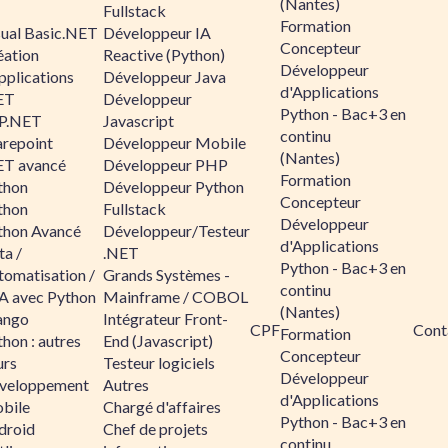
(Nantes)
Fullstack
Formation
sual Basic.NET
Développeur IA
Concepteur
éation
Reactive (Python)
Développeur
pplications
Développeur Java
d'Applications
ET
Développeur
Python - Bac+3 en
P.NET
Javascript
continu
arepoint
Développeur Mobile
(Nantes)
ET avancé
Développeur PHP
Formation
thon
Développeur Python
Concepteur
thon
Fullstack
Développeur
thon Avancé
Développeur/Testeur
d'Applications
ta /
.NET
Python - Bac+3 en
tomatisation /
Grands Systèmes -
continu
A avec Python
Mainframe / COBOL
(Nantes)
ango
Intégrateur Front-
CPF
Cont
Formation
hon : autres
End (Javascript)
Concepteur
urs
Testeur logiciels
Développeur
veloppement
Autres
d'Applications
bile
Chargé d'affaires
Python - Bac+3 en
droid
Chef de projets
continu