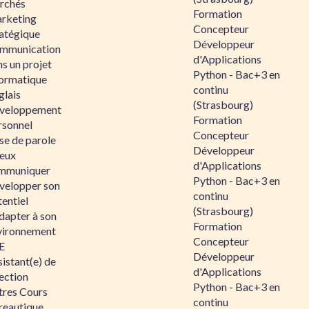
rchés
Formation
rketing
Concepteur
ratégique
Développeur
mmunication
d'Applications
s un projet
Python - Bac+3 en
formatique
continu
glais
(Strasbourg)
veloppement
Formation
rsonnel
Concepteur
se de parole
Développeur
eux
d'Applications
mmuniquer
Python - Bac+3 en
velopper son
continu
entiel
(Strasbourg)
dapter à son
Formation
vironnement
Concepteur
E
Développeur
istant(e) de
d'Applications
ection
Python - Bac+3 en
tres Cours
continu
reautique