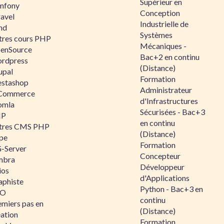
Supérieur en
mfony
Conception
ravel
Industrielle de
nd
Systèmes
tres cours PHP
Mécaniques -
enSource
Bac+2 en continu
rdpress
(Distance)
upal
Formation
estashop
Administrateur
Commerce
d'Infrastructures
omla
Sécurisées - Bac+3
IP
en continu
tres CMS PHP
(Distance)
pe
Formation
-Server
Concepteur
mbra
Développeur
ios
d'Applications
aphiste
Python - Bac+3 en
AO
continu
emiers pas en
(Distance)
éation
Formation