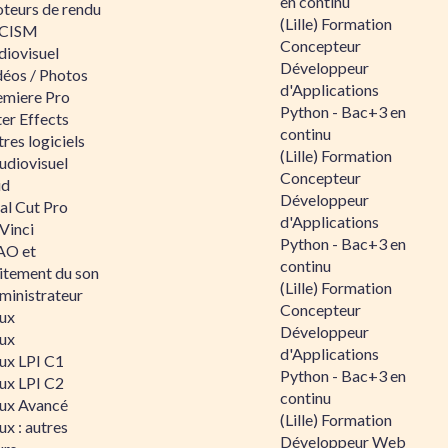
en continu
teurs de rendu
(Lille) Formation
CISM
Concepteur
diovisuel
Développeur
déos / Photos
d'Applications
emiere Pro
Python - Bac+3 en
er Effects
continu
res logiciels
(Lille) Formation
udiovisuel
Concepteur
id
Développeur
al Cut Pro
d'Applications
Vinci
Python - Bac+3 en
O et
continu
aitement du son
(Lille) Formation
ministrateur
Concepteur
nux
Développeur
nux
d'Applications
nux LPI C1
Python - Bac+3 en
nux LPI C2
continu
nux Avancé
(Lille) Formation
ux : autres
Développeur Web