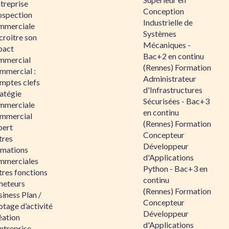
ntreprise
Conception
ospection
Industrielle de
mmerciale
Systèmes
croitre son
Mécaniques -
pact
Bac+2 en continu
mmercial
(Rennes) Formation
mmercial :
Administrateur
mptes clefs
d'Infrastructures
atégie
Sécurisées - Bac+3
mmerciale
en continu
mmercial
(Rennes) Formation
pert
Concepteur
tres
Développeur
rmations
d'Applications
mmerciales
Python - Bac+3 en
tres fonctions
continu
heteurs
(Rennes) Formation
iness Plan /
Concepteur
otage d’activité
Développeur
éation
d'Applications
ntreprise