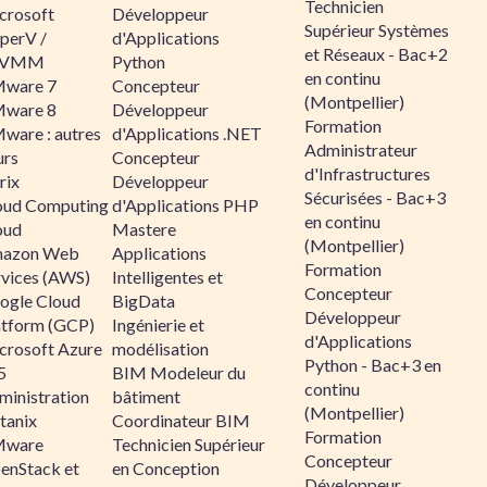
Technicien
crosoft
Développeur
Supérieur Systèmes
perV /
d'Applications
et Réseaux - Bac+2
CVMM
Python
en continu
ware 7
Concepteur
(Montpellier)
ware 8
Développeur
Formation
ware : autres
d'Applications .NET
Administrateur
urs
Concepteur
d'Infrastructures
rix
Développeur
Sécurisées - Bac+3
oud Computing
d'Applications PHP
en continu
oud
Mastere
(Montpellier)
azon Web
Applications
Formation
rvices (AWS)
Intelligentes et
Concepteur
ogle Cloud
BigData
Développeur
atform (GCP)
Ingénierie et
d'Applications
crosoft Azure
modélisation
Python - Bac+3 en
5
BIM Modeleur du
continu
ministration
bâtiment
(Montpellier)
tanix
Coordinateur BIM
Formation
ware
Technicien Supérieur
Concepteur
enStack et
en Conception
Développeur