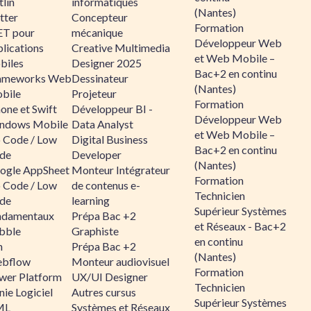
lin
informatiques
(Nantes)
tter
Concepteur
Formation
ET pour
mécanique
Développeur Web
lications
Creative Multimedia
et Web Mobile –
biles
Designer 2025
Bac+2 en continu
ameworks Web
Dessinateur
(Nantes)
bile
Projeteur
Formation
one et Swift
Développeur BI -
Développeur Web
ndows Mobile
Data Analyst
et Web Mobile –
 Code / Low
Digital Business
Bac+2 en continu
de
Developer
(Nantes)
ogle AppSheet
Monteur Intégrateur
Formation
 Code / Low
de contenus e-
Technicien
de
learning
Supérieur Systèmes
ndamentaux
Prépa Bac +2
et Réseaux - Bac+2
bble
Graphiste
en continu
n
Prépa Bac +2
(Nantes)
bflow
Monteur audiovisuel
Formation
wer Platform
UX/UI Designer
Technicien
ie Logiciel
Autres cursus
Supérieur Systèmes
ML
Systèmes et Réseaux