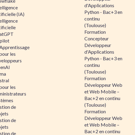
owflake
d'Applications
elligence
Python - Bac+3 en
ificielle (IA)
continu
elligence
(Toulouse)
ificielle
Formation
atGPT
Concepteur
pilot
Développeur
 Apprentissage
d'Applications
pour les
Python - Bac+3 en
veloppeurs
continu
enAI
(Toulouse)
ama
Formation
stral
Développeur Web
pour les
et Web Mobile –
ministrateurs
Bac+2 en continu
stèmes
(Toulouse)
stion de
Formation
jets
Développeur Web
stion de
et Web Mobile –
jets
Bac+2 en continu
stion de