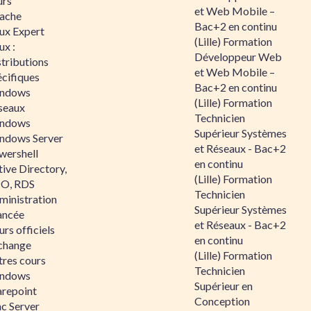
urs
et Web Mobile –
ache
Bac+2 en continu
nux Expert
(Lille) Formation
ux :
Développeur Web
tributions
et Web Mobile –
écifiques
Bac+2 en continu
ndows
(Lille) Formation
seaux
Technicien
ndows
Supérieur Systèmes
ndows Server
et Réseaux - Bac+2
wershell
en continu
ive Directory,
(Lille) Formation
O, RDS
Technicien
ministration
Supérieur Systèmes
ancée
et Réseaux - Bac+2
rs officiels
en continu
change
(Lille) Formation
tres cours
Technicien
ndows
Supérieur en
arepoint
Conception
nc Server