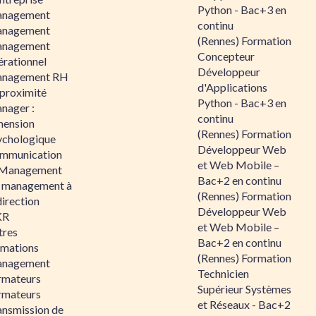
Python - Bac+3 en
nagement
continu
nagement
(Rennes) Formation
nagement
Concepteur
érationnel
Développeur
nagement RH
d'Applications
 proximité
Python - Bac+3 en
nager :
continu
mension
(Rennes) Formation
ychologique
Développeur Web
mmunication
et Web Mobile –
 Management
Bac+2 en continu
 management à
(Rennes) Formation
direction
Développeur Web
KR
et Web Mobile –
tres
Bac+2 en continu
rmations
(Rennes) Formation
nagement
Technicien
rmateurs
Supérieur Systèmes
rmateurs
et Réseaux - Bac+2
ansmission de