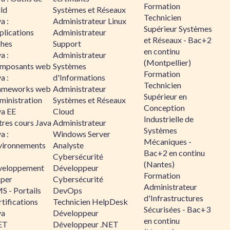
Formation
ld
Systèmes et Réseaux
Technicien
a :
Administrateur Linux
Supérieur Systèmes
plications
Administrateur
et Réseaux - Bac+2
ches
Support
en continu
a :
Administrateur
(Montpellier)
mposants web
Systèmes
Formation
a :
d'Informations
Technicien
ameworks web
Administrateur
Supérieur en
ministration
Systèmes et Réseaux
Conception
va EE
Cloud
Industrielle de
tres cours Java
Administrateur
Systèmes
a :
Windows Server
Mécaniques -
vironnements
Analyste
Bac+2 en continu
Cybersécurité
(Nantes)
veloppement
Développeur
Formation
sper
Cybersécurité
Administrateur
S - Portails
DevOps
d'Infrastructures
tifications
Technicien HelpDesk
Sécurisées - Bac+3
va
Développeur
en continu
ET
Développeur .NET