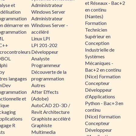
et Réseaux - Bac+2
alyse et
Administrateur
en continu
délisation
Windows Server
(Nantes)
ogrammation
Administrateur
Formation
en démarrer en
Windows Server -
Technicien
ogrammation
accéléré
Supérieur en
ML
Linux LPI
Conception
C++
LPI 201-202
Industrielle de
crocontroleurs
Développeur
Systèmes
OBOL
Analyste
Mécaniques -
lphi
Programmeur
Bac+2 en continu
by
Découverte de la
(Nice) Formation
tres langages
programmation
Concepteur
nDev
Autres
Développeur
ogrammation
After Effects
d'Applications
ctionnelle et
(Adobe)
Python - Bac+3 en
gique
AutoCAD 2D-3D /
continu
ckaging
Revit Architecture
(Nice) Formation
pplications
Graphiste accéléré
Concepteur
ngage R
Graphiste
Développeur
sts
Multimedia