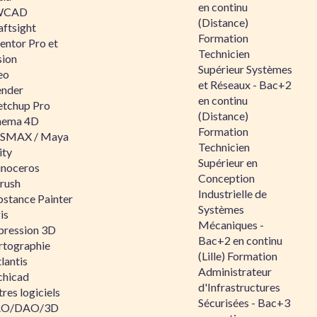
en continu
WCAD
(Distance)
aftsight
Formation
entor Pro et
Technicien
sion
Supérieur Systèmes
eo
et Réseaux - Bac+2
ender
en continu
etchup Pro
(Distance)
nema 4D
Formation
SMAX / Maya
Technicien
ity
Supérieur en
inoceros
Conception
rush
Industrielle de
bstance Painter
Systèmes
is
Mécaniques -
pression 3D
Bac+2 en continu
rtographie
(Lille) Formation
lantis
Administrateur
chicad
d'Infrastructures
res logiciels
Sécurisées - Bac+3
O/DAO/3D