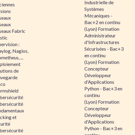
Industrielle de
ciennes
Systèmes
rsions
Mécaniques -
seaux
Bac+2 en continu
seaux
(Lyon) Formation
seaux Fabric
Administrateur
stic
d'Infrastructures
ervision :
Sécurisées - Bac+3
aylog, Nagios,
en continu
metheus, ...
(Lyon) Formation
ploiement
Concepteur
utions de
Développeur
uvegarde
d'Applications
sco
Python - Bac+3 en
ormshield
continu
bersécurité
(Lyon) Formation
bersécurité
Concepteur
ndamentaux
Développeur
cking et
d'Applications
urité
Python - Bac+3 en
bersécurité
continu