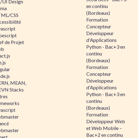
/UI Design
en continu
gma
(Bordeaux)
ML/CSS
Formation
essibilité
Concepteur
vascript
Développeur
pescript
d'Applications
ef de Projet
Python - Bac+3 en
eb
continu
ct.js
(Bordeaux)
.js
Formation
gular
Concepteur
de.js
Développeur
RN, MEAN,
d'Applications
VN Stacks
Python - Bac+3 en
tres
continu
ameworks
(Bordeaux)
vascript
Formation
bmaster
Développeur Web
ancé
et Web Mobile –
bmaster
Bac+2 en continu
pert