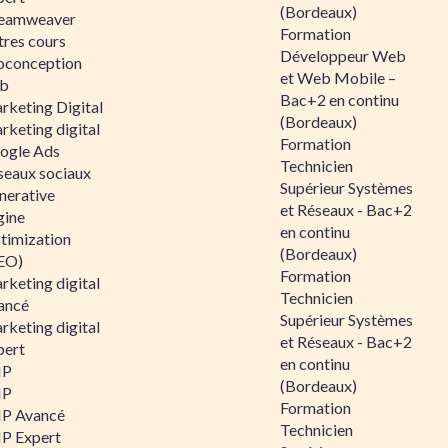
(Bordeaux)
eamweaver
Formation
tres cours
Développeur Web
oconception
et Web Mobile –
b
Bac+2 en continu
rketing Digital
(Bordeaux)
rketing digital
Formation
ogle Ads
Technicien
seaux sociaux
Supérieur Systèmes
nerative
et Réseaux - Bac+2
gine
en continu
timization
(Bordeaux)
EO)
Formation
rketing digital
Technicien
ancé
Supérieur Systèmes
rketing digital
et Réseaux - Bac+2
pert
en continu
HP
(Bordeaux)
HP
Formation
P Avancé
Technicien
P Expert