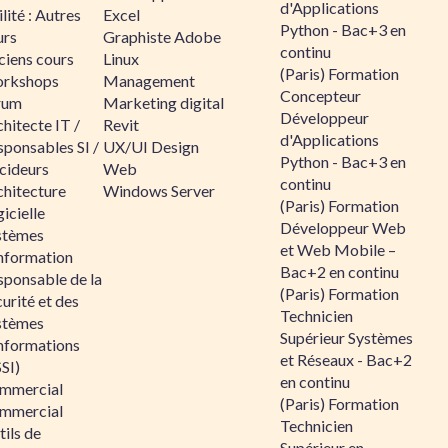
d'Applications
lité : Autres
Excel
Python - Bac+3 en
urs
Graphiste Adobe
continu
ciens cours
Linux
(Paris) Formation
rkshops
Management
Concepteur
rum
Marketing digital
Développeur
hitecte IT /
Revit
d'Applications
sponsables SI /
UX/UI Design
Python - Bac+3 en
cideurs
Web
continu
chitecture
Windows Server
(Paris) Formation
icielle
Développeur Web
stèmes
et Web Mobile –
information
Bac+2 en continu
sponsable de la
(Paris) Formation
urité et des
Technicien
stèmes
Supérieur Systèmes
informations
et Réseaux - Bac+2
SI)
en continu
mmercial
(Paris) Formation
mmercial
Technicien
ils de
Supérieur en