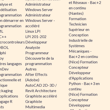
et Réseaux - Bac+2
alyse et
Administrateur
en continu
délisation
Windows Server
(Nantes)
ogrammation
Administrateur
Formation
en démarrer en
Windows Server -
Technicien
ogrammation
accéléré
Supérieur en
ML
Linux LPI
Conception
C++
LPI 201-202
Industrielle de
crocontroleurs
Développeur
Systèmes
OBOL
Analyste
Mécaniques -
lphi
Programmeur
Bac+2 en continu
by
Découverte de la
(Nice) Formation
tres langages
programmation
Concepteur
nDev
Autres
Développeur
ogrammation
After Effects
d'Applications
ctionnelle et
(Adobe)
Python - Bac+3 en
gique
AutoCAD 2D-3D /
continu
ckaging
Revit Architecture
(Nice) Formation
pplications
Graphiste accéléré
Concepteur
ngage R
Graphiste
Développeur
sts
Multimedia