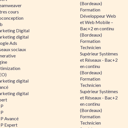
(Bordeaux)
eamweaver
Formation
tres cours
Développeur Web
oconception
et Web Mobile –
b
Bac+2 en continu
rketing Digital
(Bordeaux)
rketing digital
Formation
ogle Ads
Technicien
seaux sociaux
Supérieur Systèmes
nerative
et Réseaux - Bac+2
gine
en continu
timization
(Bordeaux)
EO)
Formation
rketing digital
Technicien
ancé
Supérieur Systèmes
rketing digital
et Réseaux - Bac+2
pert
en continu
HP
(Bordeaux)
HP
Formation
P Avancé
Technicien
P Expert