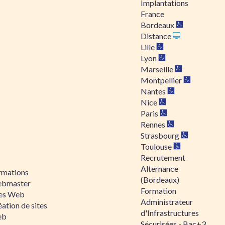
Implantations
France
Bordeaux
Distance
Lille
Lyon
Marseille
Montpellier
Nantes
Nice
Paris
Rennes
Strasbourg
Toulouse
Recrutement
Alternance
rmations
(Bordeaux)
bmaster
Formation
tes Web
Administrateur
ation de sites
d'Infrastructures
eb
Sécurisées - Bac+3