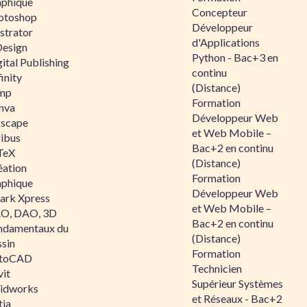
aphique
Concepteur
otoshop
Développeur
ustrator
d'Applications
Design
Python - Bac+3 en
ital Publishing
continu
inity
(Distance)
mp
Formation
nva
Développeur Web
kscape
et Web Mobile –
ribus
Bac+2 en continu
TeX
(Distance)
éation
Formation
aphique
Développeur Web
ark Xpress
et Web Mobile –
O, DAO, 3D
Bac+2 en continu
ndamentaux du
(Distance)
ssin
Formation
toCAD
Technicien
vit
Supérieur Systèmes
lidworks
et Réseaux - Bac+2
tia