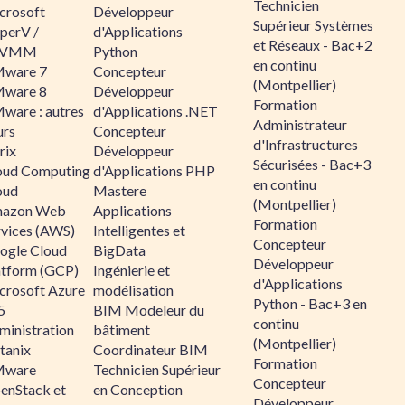
Technicien
crosoft
Développeur
Supérieur Systèmes
perV /
d'Applications
et Réseaux - Bac+2
CVMM
Python
en continu
ware 7
Concepteur
(Montpellier)
ware 8
Développeur
Formation
ware : autres
d'Applications .NET
Administrateur
urs
Concepteur
d'Infrastructures
rix
Développeur
Sécurisées - Bac+3
oud Computing
d'Applications PHP
en continu
oud
Mastere
(Montpellier)
azon Web
Applications
Formation
rvices (AWS)
Intelligentes et
Concepteur
ogle Cloud
BigData
Développeur
atform (GCP)
Ingénierie et
d'Applications
crosoft Azure
modélisation
Python - Bac+3 en
5
BIM Modeleur du
continu
ministration
bâtiment
(Montpellier)
tanix
Coordinateur BIM
Formation
ware
Technicien Supérieur
Concepteur
enStack et
en Conception
Développeur