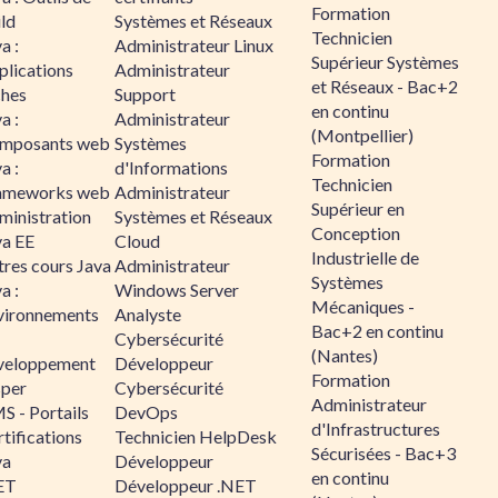
Formation
ld
Systèmes et Réseaux
Technicien
a :
Administrateur Linux
Supérieur Systèmes
plications
Administrateur
et Réseaux - Bac+2
ches
Support
en continu
a :
Administrateur
(Montpellier)
mposants web
Systèmes
Formation
a :
d'Informations
Technicien
ameworks web
Administrateur
Supérieur en
ministration
Systèmes et Réseaux
Conception
va EE
Cloud
Industrielle de
tres cours Java
Administrateur
Systèmes
a :
Windows Server
Mécaniques -
vironnements
Analyste
Bac+2 en continu
Cybersécurité
(Nantes)
veloppement
Développeur
Formation
sper
Cybersécurité
Administrateur
S - Portails
DevOps
d'Infrastructures
tifications
Technicien HelpDesk
Sécurisées - Bac+3
va
Développeur
en continu
ET
Développeur .NET