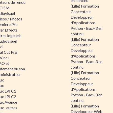
en continu
teurs de rendu
(Lille) Formation
CISM
Concepteur
diovisuel
Développeur
déos / Photos
d'Applications
emiere Pro
Python - Bac+3 en
er Effects
continu
res logiciels
(Lille) Formation
udiovisuel
Concepteur
id
Développeur
al Cut Pro
d'Applications
Vinci
Python - Bac+3 en
O et
continu
aitement du son
(Lille) Formation
ministrateur
Concepteur
nux
Développeur
nux
d'Applications
nux LPI C1
Python - Bac+3 en
nux LPI C2
continu
nux Avancé
(Lille) Formation
ux : autres
Développeur Web