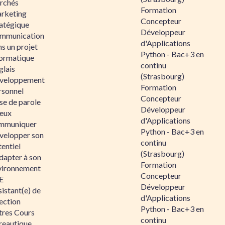
rchés
Formation
rketing
Concepteur
ratégique
Développeur
mmunication
d'Applications
s un projet
Python - Bac+3 en
formatique
continu
glais
(Strasbourg)
veloppement
Formation
rsonnel
Concepteur
se de parole
Développeur
eux
d'Applications
mmuniquer
Python - Bac+3 en
velopper son
continu
entiel
(Strasbourg)
dapter à son
Formation
vironnement
Concepteur
E
Développeur
istant(e) de
d'Applications
ection
Python - Bac+3 en
tres Cours
continu
reautique