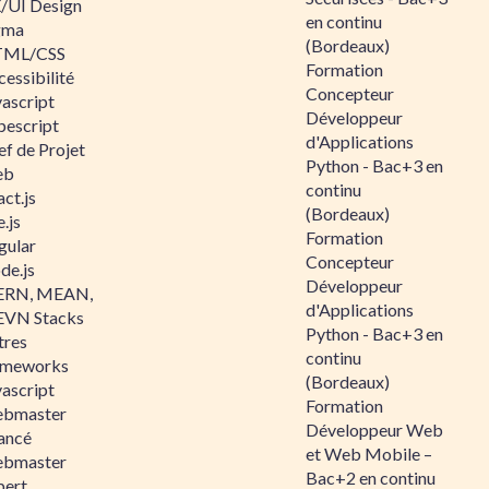
/UI Design
en continu
gma
(Bordeaux)
ML/CSS
Formation
essibilité
Concepteur
vascript
Développeur
pescript
d'Applications
ef de Projet
Python - Bac+3 en
eb
continu
ct.js
(Bordeaux)
.js
Formation
gular
Concepteur
de.js
Développeur
RN, MEAN,
d'Applications
VN Stacks
Python - Bac+3 en
tres
continu
ameworks
(Bordeaux)
vascript
Formation
bmaster
Développeur Web
ancé
et Web Mobile –
bmaster
Bac+2 en continu
pert