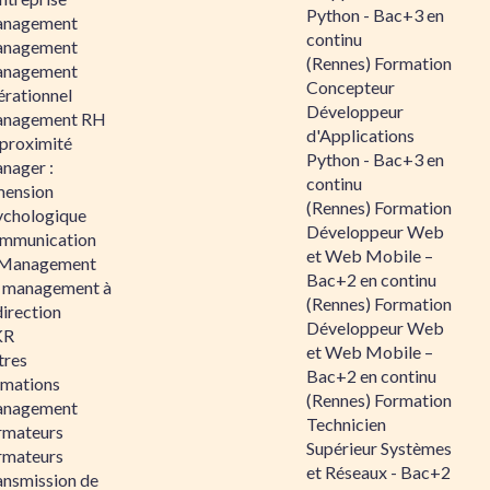
Python - Bac+3 en
nagement
continu
nagement
(Rennes) Formation
nagement
Concepteur
érationnel
Développeur
nagement RH
d'Applications
 proximité
Python - Bac+3 en
nager :
continu
mension
(Rennes) Formation
ychologique
Développeur Web
mmunication
et Web Mobile –
 Management
Bac+2 en continu
 management à
(Rennes) Formation
direction
Développeur Web
KR
et Web Mobile –
tres
Bac+2 en continu
rmations
(Rennes) Formation
nagement
Technicien
rmateurs
Supérieur Systèmes
rmateurs
et Réseaux - Bac+2
ansmission de