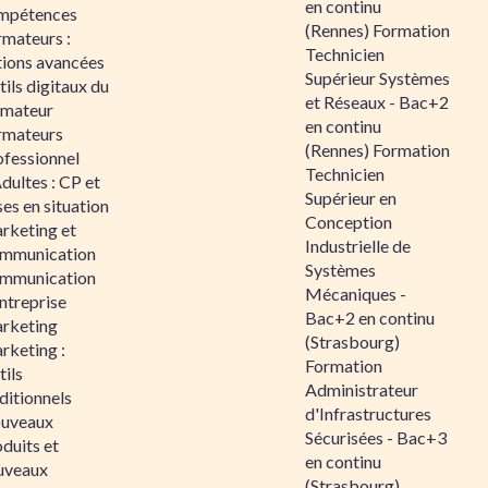
en continu
mpétences
(Rennes) Formation
rmateurs :
Technicien
tions avancées
Supérieur Systèmes
ils digitaux du
et Réseaux - Bac+2
rmateur
en continu
rmateurs
(Rennes) Formation
ofessionnel
Technicien
dultes : CP et
Supérieur en
es en situation
Conception
rketing et
Industrielle de
mmunication
Systèmes
mmunication
Mécaniques -
ntreprise
Bac+2 en continu
rketing
(Strasbourg)
rketing :
Formation
ils
Administrateur
ditionnels
d'Infrastructures
uveaux
Sécurisées - Bac+3
duits et
en continu
uveaux
(Strasbourg)