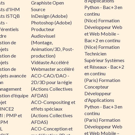
d'Applications
sts
Graphiste Open
Python - Bac+3 en
sts d'IHM
Source
continu
sts ISTQB
InDesign (Adobe)
(Nice) Formation
ts -
Photoshop (Adobe)
Développeur Web
érentiels
Producteur
et Web Mobile –
dre
Audiovisuel
Bac+2 en continu
stion de
(Montage,
(Nice) Formation
jets
Animation/3D, Post-
Technicien
stion de
production)
Supérieur Systèmes
jets
Vidéaste Accéléré
et Réseaux - Bac+2
stion de
Webmaster accéléré
en continu
ojets avancée
ACO-CAO/DAO -
(Paris) Formation
an
2D/3D pour la régie
Concepteur
nagement
(Actions Collectives
Développeur
stion d'équipe
AFDAS)
d'Applications
jet
ACO-Compositing et
Python - Bac+3 en
INCE2
effets spéciaux
continu
I : PMP et
(Actions Collectives
(Paris) Formation
APM
AFDAS)
Développeur Web
IL
ACO-Conception et
et Web Mobile –