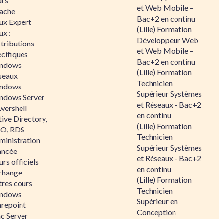
urs
et Web Mobile –
ache
Bac+2 en continu
nux Expert
(Lille) Formation
ux :
Développeur Web
tributions
et Web Mobile –
écifiques
Bac+2 en continu
ndows
(Lille) Formation
seaux
Technicien
ndows
Supérieur Systèmes
ndows Server
et Réseaux - Bac+2
wershell
en continu
ive Directory,
(Lille) Formation
O, RDS
Technicien
ministration
Supérieur Systèmes
ancée
et Réseaux - Bac+2
rs officiels
en continu
change
(Lille) Formation
tres cours
Technicien
ndows
Supérieur en
arepoint
Conception
nc Server