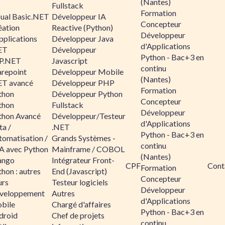
(Nantes)
Fullstack
Formation
sual Basic.NET
Développeur IA
Concepteur
éation
Reactive (Python)
Développeur
pplications
Développeur Java
d'Applications
ET
Développeur
Python - Bac+3 en
P.NET
Javascript
continu
arepoint
Développeur Mobile
(Nantes)
ET avancé
Développeur PHP
Formation
thon
Développeur Python
Concepteur
thon
Fullstack
Développeur
thon Avancé
Développeur/Testeur
d'Applications
ta /
.NET
Python - Bac+3 en
tomatisation /
Grands Systèmes -
continu
A avec Python
Mainframe / COBOL
(Nantes)
ango
Intégrateur Front-
CPF
Cont
Formation
hon : autres
End (Javascript)
Concepteur
urs
Testeur logiciels
Développeur
veloppement
Autres
d'Applications
bile
Chargé d'affaires
Python - Bac+3 en
droid
Chef de projets
continu