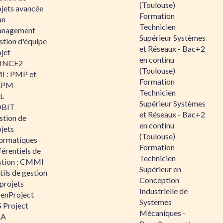
(Toulouse)
ojets avancée
Formation
an
Technicien
nagement
Supérieur Systèmes
stion d'équipe
et Réseaux - Bac+2
jet
en continu
INCE2
(Toulouse)
I : PMP et
Formation
APM
Technicien
IL
Supérieur Systèmes
BIT
et Réseaux - Bac+2
stion de
en continu
jets
(Toulouse)
formatiques
Formation
érentiels de
Technicien
stion : CMMI
Supérieur en
ils de gestion
Conception
projets
Industrielle de
enProject
Systèmes
 Project
Mécaniques -
RA