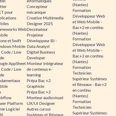
lin
informatiques
(Nantes)
tter
Concepteur
Formation
ET pour
mécanique
Développeur Web
lications
Creative Multimedia
et Web Mobile –
biles
Designer 2025
Bac+2 en continu
ameworks Web
Dessinateur
(Nantes)
bile
Projeteur
Formation
one et Swift
Développeur BI -
Développeur Web
ndows Mobile
Data Analyst
et Web Mobile –
 Code / Low
Digital Business
Bac+2 en continu
de
Developer
(Nantes)
ogle AppSheet
Monteur Intégrateur
Formation
 Code / Low
de contenus e-
Technicien
de
learning
Supérieur Systèmes
ndamentaux
Prépa Bac +2
et Réseaux - Bac+2
bble
Graphiste
en continu
n
Prépa Bac +2
(Nantes)
bflow
Monteur audiovisuel
Formation
wer Platform
UX/UI Designer
Technicien
ie Logiciel
Autres cursus
Supérieur Systèmes
ML
Systèmes et Réseaux