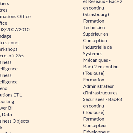
et Réseaux - Bac+2
tiers
en continu
tres
(Strasbourg)
rmations Office
Formation
fice
Technicien
03/2007/2010
Supérieur en
ndage
Conception
tres cours
Industrielle de
rkshops
Systèmes
crosoft 365
Mécaniques -
siness
Bac+2 en continu
elligence
(Toulouse)
siness
Formation
elligence
Administrateur
lend
d'Infrastructures
lutions ETL
Sécurisées - Bac+3
porting
en continu
wer BI
(Toulouse)
g Data
Formation
siness Objects
Concepteur
ik
Développeur