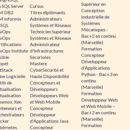
Supérieur en
 SQL Server
Cursus
Conception
M DB2
Titres diplômants
Industrielle de
M Informix
Administrateurs
Systèmes
SQL
Systèmes et Réseaux
Mécaniques -
vOps
Technicien Supérieur
Bac+2 en continu
vOps
Systèmes et Réseaux
(Marseille)
tifications
Administrateur
Formation
vOps Institute
d'Infrastructures
Concepteur
sible
Sécurisées
Développeur
ppet
Mastere
d'Applications
ltStack
CyberSécurité et
Python - Bac+3 en
ne Logicielle
Haute Disponibilité
continu
ils de
Concepteurs et
(Marseille)
tualisation
Développeurs
Formation
tualisation
Développeurs Web
Développeur Web
oxmox, Xen
et Web Mobile
et Web Mobile –
nteneurs et
Concepteur
Bac+2 en continu
chestrateurs
Développeur
(Marseille)
cker
d'Applications Java
Formation
bernetes
Concepteur