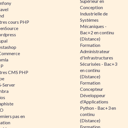
Supérieur en
mfony
Conception
ravel
Industrielle de
nd
Systèmes
tres cours PHP
Mécaniques -
enSource
Bac+2 en continu
rdpress
(Distance)
upal
Formation
estashop
Administrateur
Commerce
d'Infrastructures
omla
Sécurisées - Bac+3
IP
en continu
tres CMS PHP
(Distance)
pe
Formation
-Server
Concepteur
mbra
Développeur
ios
d'Applications
aphiste
Python - Bac+3 en
AO
continu
emiers pas en
(Distance)
éation
Formation