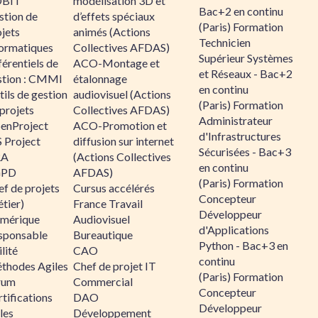
BIT
modélisation 3D et
Bac+2 en continu
stion de
d’effets spéciaux
(Paris) Formation
jets
animés (Actions
Technicien
formatiques
Collectives AFDAS)
Supérieur Systèmes
érentiels de
ACO-Montage et
et Réseaux - Bac+2
stion : CMMI
étalonnage
en continu
ils de gestion
audiovisuel (Actions
(Paris) Formation
projets
Collectives AFDAS)
Administrateur
enProject
ACO-Promotion et
d'Infrastructures
 Project
diffusion sur internet
Sécurisées - Bac+3
RA
(Actions Collectives
en continu
GPD
AFDAS)
(Paris) Formation
f de projets
Cursus accélérés
Concepteur
tier)
France Travail
Développeur
mérique
Audiovisuel
d'Applications
sponsable
Bureautique
Python - Bac+3 en
lité
CAO
continu
thodes Agiles
Chef de projet IT
(Paris) Formation
rum
Commercial
Concepteur
tifications
DAO
Développeur
les
Développement