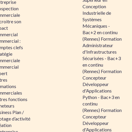
ntreprise
Conception
ospection
Industrielle de
mmerciale
Systèmes
croitre son
Mécaniques -
pact
Bac+2 en continu
mmercial
(Rennes) Formation
mmercial :
Administrateur
mptes clefs
d'Infrastructures
atégie
Sécurisées - Bac+3
mmerciale
en continu
mmercial
(Rennes) Formation
pert
Concepteur
tres
Développeur
rmations
d'Applications
mmerciales
Python - Bac+3 en
tres fonctions
continu
heteurs
(Rennes) Formation
iness Plan /
Concepteur
otage d’activité
Développeur
éation
d'Applications
ntreprise