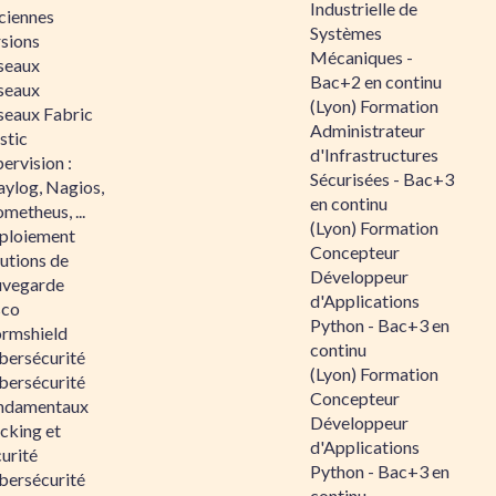
Industrielle de
ciennes
Systèmes
rsions
Mécaniques -
seaux
Bac+2 en continu
seaux
(Lyon) Formation
seaux Fabric
Administrateur
stic
d'Infrastructures
ervision :
Sécurisées - Bac+3
aylog, Nagios,
en continu
metheus, ...
(Lyon) Formation
ploiement
Concepteur
utions de
Développeur
uvegarde
d'Applications
sco
Python - Bac+3 en
ormshield
continu
bersécurité
(Lyon) Formation
bersécurité
Concepteur
ndamentaux
Développeur
cking et
d'Applications
urité
Python - Bac+3 en
bersécurité
continu