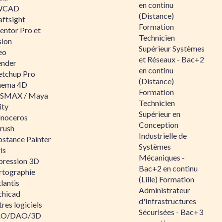
en continu
WCAD
(Distance)
aftsight
Formation
entor Pro et
Technicien
sion
Supérieur Systèmes
eo
et Réseaux - Bac+2
ender
en continu
etchup Pro
(Distance)
nema 4D
Formation
SMAX / Maya
Technicien
ity
Supérieur en
inoceros
Conception
rush
Industrielle de
bstance Painter
Systèmes
is
Mécaniques -
pression 3D
Bac+2 en continu
rtographie
(Lille) Formation
lantis
Administrateur
chicad
d'Infrastructures
res logiciels
Sécurisées - Bac+3
O/DAO/3D