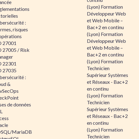
ancée
(Lyon) Formation
glementations
Développeur Web
torielles
et Web Mobile –
ersécurité :
Bac+2 en continu
rmes, risques
(Lyon) Formation
opérations
Développeur Web
O 27001
et Web Mobile –
O 27005 / Risk
Bac+2 en continu
nager
(Lyon) Formation
O 22301
Technicien
O 27035
Supérieur Systèmes
ersécurité :
et Réseaux - Bac+2
oud &
en continu
vSecOps
(Lyon) Formation
eckPoint
Technicien
ses de données
Supérieur Systèmes
L
et Réseaux - Bac+2
cess
en continu
acle
(Lyon) Formation
SQL/MariaDB
Technicien
stgreSQL