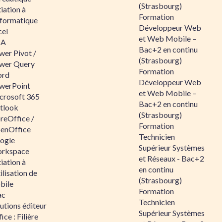
(Strasbourg)
tiation à
Formation
nformatique
Développeur Web
cel
et Web Mobile –
BA
Bac+2 en continu
wer Pivot /
(Strasbourg)
wer Query
Formation
rd
Développeur Web
werPoint
et Web Mobile –
crosoft 365
Bac+2 en continu
tlook
(Strasbourg)
reOffice /
Formation
enOffice
Technicien
ogle
Supérieur Systèmes
rkspace
et Réseaux - Bac+2
tiation à
en continu
tilisation de
(Strasbourg)
bile
Formation
ac
Technicien
utions éditeur
Supérieur Systèmes
ice : Filière