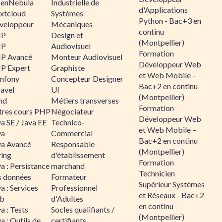
enNebula
Industrielle de
d'Applications
xtcloud
Systèmes
Python - Bac+3 en
veloppeur
Mécaniques
continu
HP
Design et
(Montpellier)
HP
Audiovisuel
Formation
P Avancé
Monteur Audiovisuel
Développeur Web
P Expert
Graphiste
et Web Mobile –
mfony
Concepteur Designer
Bac+2 en continu
ravel
UI
(Montpellier)
nd
Métiers transverses
Formation
tres cours PHP
Négociateur
Développeur Web
a SE / Java EE
Technico-
et Web Mobile –
va
Commercial
Bac+2 en continu
va Avancé
Responsable
(Montpellier)
ring
d'établissement
Formation
a : Persistance
marchand
Technicien
s données
Formateur
Supérieur Systèmes
a : Services
Professionnel
et Réseaux - Bac+2
b
d'Adultes
en continu
a : Tests
Socles qualifiants /
(Montpellier)
a : Outils de
certifiants