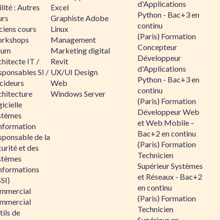
d'Applications
lité : Autres
Excel
Python - Bac+3 en
urs
Graphiste Adobe
continu
ciens cours
Linux
(Paris) Formation
rkshops
Management
Concepteur
rum
Marketing digital
Développeur
hitecte IT /
Revit
d'Applications
sponsables SI /
UX/UI Design
Python - Bac+3 en
cideurs
Web
continu
chitecture
Windows Server
(Paris) Formation
icielle
Développeur Web
stèmes
et Web Mobile –
information
Bac+2 en continu
sponsable de la
(Paris) Formation
urité et des
Technicien
stèmes
Supérieur Systèmes
informations
et Réseaux - Bac+2
SI)
en continu
mmercial
(Paris) Formation
mmercial
Technicien
ils de
Supérieur en