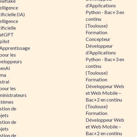
owflake
d'Applications
elligence
Python - Bac+3 en
ificielle (IA)
continu
elligence
(Toulouse)
ificielle
Formation
atGPT
Concepteur
pilot
Développeur
 Apprentissage
d'Applications
pour les
Python - Bac+3 en
veloppeurs
continu
enAI
(Toulouse)
ama
Formation
stral
Développeur Web
pour les
et Web Mobile –
ministrateurs
Bac+2 en continu
stèmes
(Toulouse)
stion de
Formation
jets
Développeur Web
stion de
et Web Mobile –
jets
Bac+2 en continu
stion de