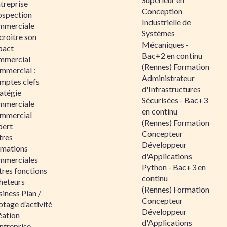
ntreprise
Conception
ospection
Industrielle de
mmerciale
Systèmes
croitre son
Mécaniques -
pact
Bac+2 en continu
mmercial
(Rennes) Formation
mmercial :
Administrateur
mptes clefs
d'Infrastructures
atégie
Sécurisées - Bac+3
mmerciale
en continu
mmercial
(Rennes) Formation
pert
Concepteur
tres
Développeur
rmations
d'Applications
mmerciales
Python - Bac+3 en
tres fonctions
continu
heteurs
(Rennes) Formation
iness Plan /
Concepteur
otage d’activité
Développeur
éation
d'Applications
ntreprise