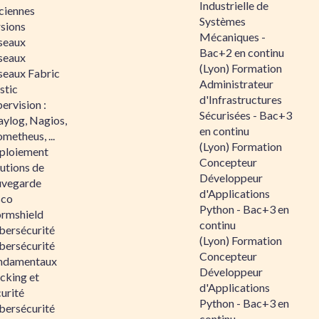
Industrielle de
ciennes
Systèmes
rsions
Mécaniques -
seaux
Bac+2 en continu
seaux
(Lyon) Formation
seaux Fabric
Administrateur
stic
d'Infrastructures
ervision :
Sécurisées - Bac+3
aylog, Nagios,
en continu
metheus, ...
(Lyon) Formation
ploiement
Concepteur
utions de
Développeur
uvegarde
d'Applications
sco
Python - Bac+3 en
ormshield
continu
bersécurité
(Lyon) Formation
bersécurité
Concepteur
ndamentaux
Développeur
cking et
d'Applications
urité
Python - Bac+3 en
bersécurité
continu