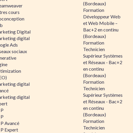
(Bordeaux)
eamweaver
Formation
tres cours
Développeur Web
oconception
et Web Mobile –
b
Bac+2 en continu
rketing Digital
(Bordeaux)
rketing digital
Formation
ogle Ads
Technicien
seaux sociaux
Supérieur Systèmes
nerative
et Réseaux - Bac+2
gine
en continu
timization
(Bordeaux)
EO)
Formation
rketing digital
Technicien
ancé
Supérieur Systèmes
rketing digital
et Réseaux - Bac+2
pert
en continu
HP
(Bordeaux)
HP
Formation
P Avancé
Technicien
P Expert