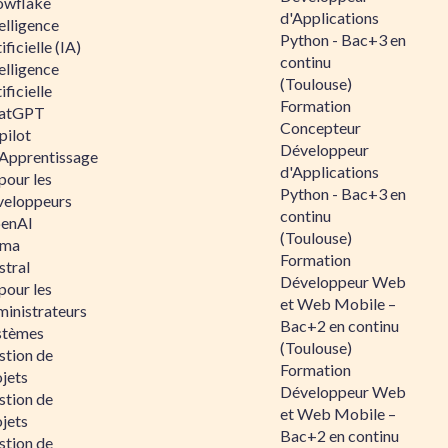
owflake
d'Applications
elligence
Python - Bac+3 en
ificielle (IA)
continu
elligence
(Toulouse)
ificielle
Formation
atGPT
Concepteur
pilot
Développeur
 Apprentissage
d'Applications
pour les
Python - Bac+3 en
veloppeurs
continu
enAI
(Toulouse)
ama
Formation
stral
Développeur Web
pour les
et Web Mobile –
ministrateurs
Bac+2 en continu
stèmes
(Toulouse)
stion de
Formation
jets
Développeur Web
stion de
et Web Mobile –
jets
Bac+2 en continu
stion de