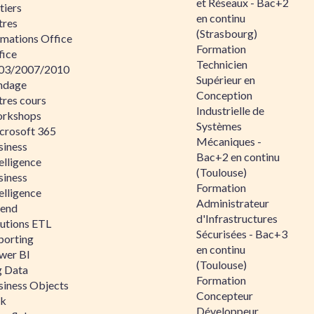
et Réseaux - Bac+2
tiers
en continu
tres
(Strasbourg)
rmations Office
Formation
fice
Technicien
03/2007/2010
Supérieur en
ndage
Conception
tres cours
Industrielle de
rkshops
Systèmes
crosoft 365
Mécaniques -
siness
Bac+2 en continu
elligence
(Toulouse)
siness
Formation
elligence
Administrateur
lend
d'Infrastructures
lutions ETL
Sécurisées - Bac+3
porting
en continu
wer BI
(Toulouse)
g Data
Formation
siness Objects
Concepteur
ik
Développeur