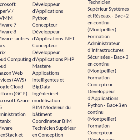
Technicien
crosoft
Développeur
Supérieur Systèmes
perV /
d'Applications
et Réseaux - Bac+2
CVMM
Python
en continu
ware 7
Concepteur
(Montpellier)
ware 8
Développeur
Formation
ware : autres
d'Applications .NET
Administrateur
urs
Concepteur
d'Infrastructures
rix
Développeur
Sécurisées - Bac+3
oud Computing
d'Applications PHP
en continu
oud
Mastere
(Montpellier)
azon Web
Applications
Formation
rvices (AWS)
Intelligentes et
Concepteur
ogle Cloud
BigData
Développeur
atform (GCP)
Ingénierie et
d'Applications
crosoft Azure
modélisation
Python - Bac+3 en
5
BIM Modeleur du
continu
ministration
bâtiment
(Montpellier)
tanix
Coordinateur BIM
Formation
ware
Technicien Supérieur
Concepteur
enStack et
en Conception
Développeur