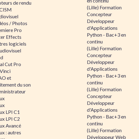
en continu
teurs de rendu
(Lille) Formation
CISM
Concepteur
diovisuel
Développeur
déos / Photos
d'Applications
emiere Pro
Python - Bac+3 en
er Effects
continu
res logiciels
(Lille) Formation
udiovisuel
Concepteur
id
Développeur
al Cut Pro
d'Applications
Vinci
Python - Bac+3 en
O et
continu
aitement du son
(Lille) Formation
ministrateur
Concepteur
nux
Développeur
nux
d'Applications
nux LPI C1
Python - Bac+3 en
nux LPI C2
continu
nux Avancé
(Lille) Formation
ux : autres
Développeur Web