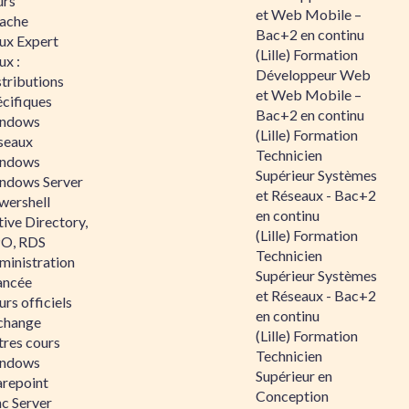
urs
et Web Mobile –
ache
Bac+2 en continu
nux Expert
(Lille) Formation
ux :
Développeur Web
tributions
et Web Mobile –
écifiques
Bac+2 en continu
ndows
(Lille) Formation
seaux
Technicien
ndows
Supérieur Systèmes
ndows Server
et Réseaux - Bac+2
wershell
en continu
ive Directory,
(Lille) Formation
O, RDS
Technicien
ministration
Supérieur Systèmes
ancée
et Réseaux - Bac+2
rs officiels
en continu
change
(Lille) Formation
tres cours
Technicien
ndows
Supérieur en
arepoint
Conception
nc Server