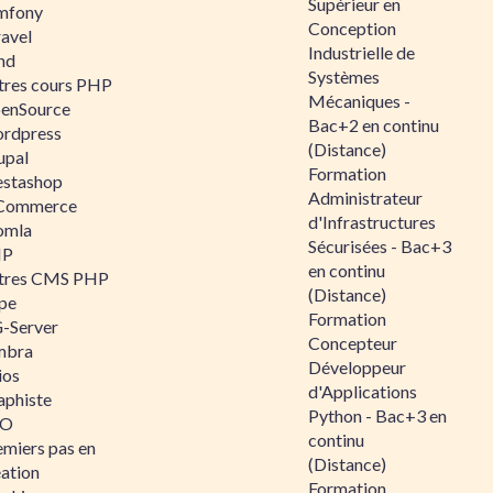
Supérieur en
mfony
Conception
ravel
Industrielle de
nd
Systèmes
tres cours PHP
Mécaniques -
enSource
Bac+2 en continu
rdpress
(Distance)
upal
Formation
estashop
Administrateur
Commerce
d'Infrastructures
omla
Sécurisées - Bac+3
IP
en continu
tres CMS PHP
(Distance)
pe
Formation
-Server
Concepteur
mbra
Développeur
ios
d'Applications
aphiste
Python - Bac+3 en
AO
continu
emiers pas en
(Distance)
éation
Formation