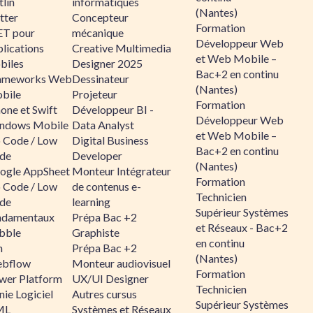
lin
informatiques
(Nantes)
tter
Concepteur
Formation
ET pour
mécanique
Développeur Web
lications
Creative Multimedia
et Web Mobile –
biles
Designer 2025
Bac+2 en continu
ameworks Web
Dessinateur
(Nantes)
bile
Projeteur
Formation
one et Swift
Développeur BI -
Développeur Web
ndows Mobile
Data Analyst
et Web Mobile –
 Code / Low
Digital Business
Bac+2 en continu
de
Developer
(Nantes)
ogle AppSheet
Monteur Intégrateur
Formation
 Code / Low
de contenus e-
Technicien
de
learning
Supérieur Systèmes
ndamentaux
Prépa Bac +2
et Réseaux - Bac+2
bble
Graphiste
en continu
n
Prépa Bac +2
(Nantes)
bflow
Monteur audiovisuel
Formation
wer Platform
UX/UI Designer
Technicien
ie Logiciel
Autres cursus
Supérieur Systèmes
ML
Systèmes et Réseaux