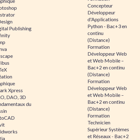
aphique
Concepteur
otoshop
Développeur
ustrator
d'Applications
Design
Python - Bac+3 en
ital Publishing
continu
inity
(Distance)
mp
Formation
nva
Développeur Web
kscape
et Web Mobile –
ribus
Bac+2 en continu
TeX
(Distance)
éation
Formation
aphique
Développeur Web
ark Xpress
et Web Mobile –
O, DAO, 3D
Bac+2 en continu
ndamentaux du
(Distance)
ssin
Formation
toCAD
Technicien
vit
Supérieur Systèmes
lidworks
et Réseaux - Bac+2
tia