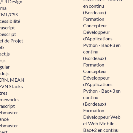
/UI Design
en continu
gma
(Bordeaux)
ML/CSS
Formation
essibilité
Concepteur
vascript
Développeur
pescript
d'Applications
ef de Projet
Python - Bac+3 en
eb
continu
ct.js
(Bordeaux)
.js
Formation
gular
Concepteur
de.js
Développeur
RN, MEAN,
d'Applications
VN Stacks
Python - Bac+3 en
tres
continu
ameworks
(Bordeaux)
vascript
Formation
bmaster
Développeur Web
ancé
et Web Mobile –
bmaster
Bac+2 en continu
pert