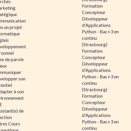
rchés
Formation
rketing
Concepteur
ratégique
Développeur
mmunication
d'Applications
s un projet
Python - Bac+3 en
formatique
continu
glais
(Strasbourg)
veloppement
Formation
rsonnel
Concepteur
se de parole
Développeur
eux
d'Applications
mmuniquer
Python - Bac+3 en
velopper son
continu
entiel
(Strasbourg)
dapter à son
Formation
vironnement
Concepteur
E
Développeur
istant(e) de
d'Applications
ection
Python - Bac+3 en
tres Cours
continu
reautique