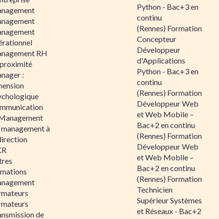
Python - Bac+3 en
nagement
continu
nagement
(Rennes) Formation
nagement
Concepteur
érationnel
Développeur
nagement RH
d'Applications
 proximité
Python - Bac+3 en
nager :
continu
mension
(Rennes) Formation
ychologique
Développeur Web
mmunication
et Web Mobile –
 Management
Bac+2 en continu
 management à
(Rennes) Formation
direction
Développeur Web
KR
et Web Mobile –
tres
Bac+2 en continu
rmations
(Rennes) Formation
nagement
Technicien
rmateurs
Supérieur Systèmes
rmateurs
et Réseaux - Bac+2
ansmission de