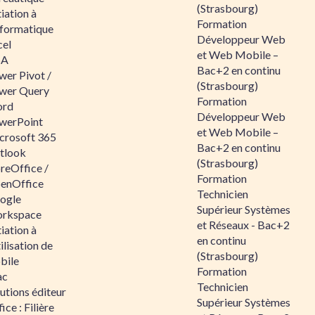
(Strasbourg)
tiation à
Formation
nformatique
Développeur Web
cel
et Web Mobile –
BA
Bac+2 en continu
wer Pivot /
(Strasbourg)
wer Query
Formation
rd
Développeur Web
werPoint
et Web Mobile –
crosoft 365
Bac+2 en continu
tlook
(Strasbourg)
reOffice /
Formation
enOffice
Technicien
ogle
Supérieur Systèmes
rkspace
et Réseaux - Bac+2
tiation à
en continu
tilisation de
(Strasbourg)
bile
Formation
ac
Technicien
utions éditeur
Supérieur Systèmes
ice : Filière