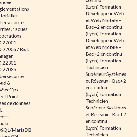
ancée
(Lyon) Formation
glementations
Développeur Web
torielles
et Web Mobile –
ersécurité :
Bac+2 en continu
rmes, risques
(Lyon) Formation
opérations
Développeur Web
O 27001
et Web Mobile –
O 27005 / Risk
Bac+2 en continu
nager
(Lyon) Formation
O 22301
Technicien
O 27035
Supérieur Systèmes
ersécurité :
et Réseaux - Bac+2
oud &
en continu
vSecOps
(Lyon) Formation
eckPoint
Technicien
ses de données
Supérieur Systèmes
L
et Réseaux - Bac+2
cess
en continu
acle
(Lyon) Formation
SQL/MariaDB
Technicien
stgreSQL