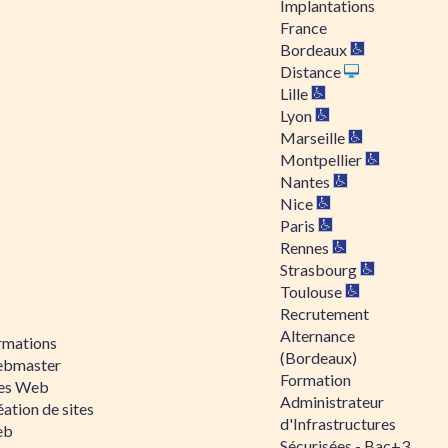
Implantations
France
Bordeaux
Distance
Lille
Lyon
Marseille
Montpellier
Nantes
Nice
Paris
Rennes
Strasbourg
Toulouse
Recrutement
Alternance
rmations
(Bordeaux)
bmaster
Formation
tes Web
Administrateur
ation de sites
d'Infrastructures
eb
Sécurisées - Bac+3