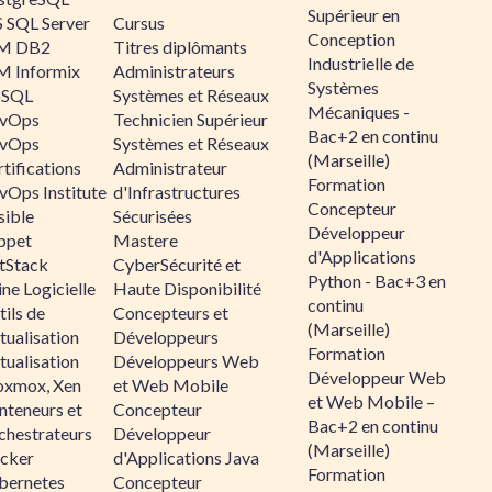
Supérieur en
 SQL Server
Cursus
Conception
M DB2
Titres diplômants
Industrielle de
M Informix
Administrateurs
Systèmes
SQL
Systèmes et Réseaux
Mécaniques -
vOps
Technicien Supérieur
Bac+2 en continu
vOps
Systèmes et Réseaux
(Marseille)
tifications
Administrateur
Formation
vOps Institute
d'Infrastructures
Concepteur
sible
Sécurisées
Développeur
ppet
Mastere
d'Applications
ltStack
CyberSécurité et
Python - Bac+3 en
ne Logicielle
Haute Disponibilité
continu
ils de
Concepteurs et
(Marseille)
tualisation
Développeurs
Formation
tualisation
Développeurs Web
Développeur Web
oxmox, Xen
et Web Mobile
et Web Mobile –
nteneurs et
Concepteur
Bac+2 en continu
chestrateurs
Développeur
(Marseille)
cker
d'Applications Java
Formation
bernetes
Concepteur