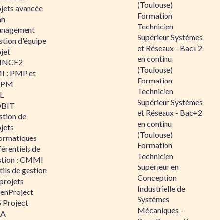
(Toulouse)
ojets avancée
Formation
an
Technicien
nagement
Supérieur Systèmes
stion d'équipe
et Réseaux - Bac+2
jet
en continu
INCE2
(Toulouse)
I : PMP et
Formation
APM
Technicien
IL
Supérieur Systèmes
BIT
et Réseaux - Bac+2
stion de
en continu
jets
(Toulouse)
formatiques
Formation
érentiels de
Technicien
stion : CMMI
Supérieur en
ils de gestion
Conception
projets
Industrielle de
enProject
Systèmes
 Project
Mécaniques -
RA