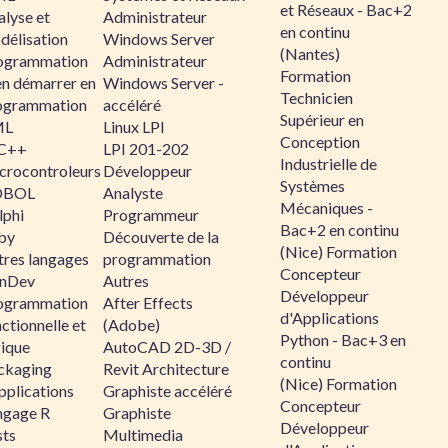
et Réseaux - Bac+2
alyse et
Administrateur
en continu
délisation
Windows Server
(Nantes)
ogrammation
Administrateur
Formation
en démarrer en
Windows Server -
Technicien
ogrammation
accéléré
Supérieur en
ML
Linux LPI
Conception
C++
LPI 201-202
Industrielle de
crocontroleurs
Développeur
Systèmes
OBOL
Analyste
Mécaniques -
lphi
Programmeur
Bac+2 en continu
by
Découverte de la
(Nice) Formation
tres langages
programmation
Concepteur
nDev
Autres
Développeur
ogrammation
After Effects
d'Applications
ctionnelle et
(Adobe)
Python - Bac+3 en
gique
AutoCAD 2D-3D /
continu
ckaging
Revit Architecture
(Nice) Formation
pplications
Graphiste accéléré
Concepteur
ngage R
Graphiste
Développeur
sts
Multimedia