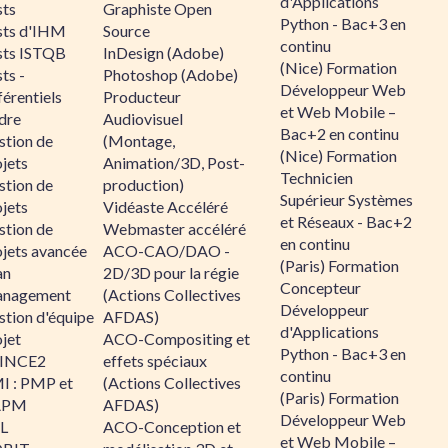
d'Applications
sts
Graphiste Open
Python - Bac+3 en
sts d'IHM
Source
continu
sts ISTQB
InDesign (Adobe)
(Nice) Formation
ts -
Photoshop (Adobe)
Développeur Web
érentiels
Producteur
et Web Mobile –
dre
Audiovisuel
Bac+2 en continu
stion de
(Montage,
(Nice) Formation
jets
Animation/3D, Post-
Technicien
stion de
production)
Supérieur Systèmes
jets
Vidéaste Accéléré
et Réseaux - Bac+2
stion de
Webmaster accéléré
en continu
ojets avancée
ACO-CAO/DAO -
(Paris) Formation
an
2D/3D pour la régie
Concepteur
nagement
(Actions Collectives
Développeur
stion d'équipe
AFDAS)
d'Applications
jet
ACO-Compositing et
Python - Bac+3 en
INCE2
effets spéciaux
continu
I : PMP et
(Actions Collectives
(Paris) Formation
APM
AFDAS)
Développeur Web
IL
ACO-Conception et
et Web Mobile –