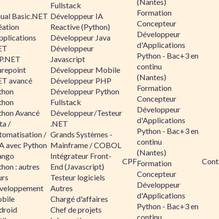
(Nantes)
Fullstack
Formation
sual Basic.NET
Développeur IA
Concepteur
éation
Reactive (Python)
Développeur
pplications
Développeur Java
d'Applications
ET
Développeur
Python - Bac+3 en
P.NET
Javascript
continu
arepoint
Développeur Mobile
(Nantes)
ET avancé
Développeur PHP
Formation
thon
Développeur Python
Concepteur
thon
Fullstack
Développeur
thon Avancé
Développeur/Testeur
d'Applications
ta /
.NET
Python - Bac+3 en
tomatisation /
Grands Systèmes -
continu
A avec Python
Mainframe / COBOL
(Nantes)
ango
Intégrateur Front-
CPF
Cont
Formation
hon : autres
End (Javascript)
Concepteur
urs
Testeur logiciels
Développeur
veloppement
Autres
d'Applications
bile
Chargé d'affaires
Python - Bac+3 en
droid
Chef de projets
continu