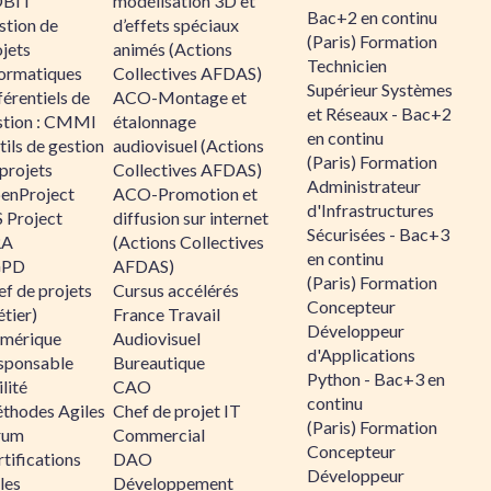
BIT
modélisation 3D et
Bac+2 en continu
stion de
d’effets spéciaux
(Paris) Formation
jets
animés (Actions
Technicien
formatiques
Collectives AFDAS)
Supérieur Systèmes
érentiels de
ACO-Montage et
et Réseaux - Bac+2
stion : CMMI
étalonnage
en continu
ils de gestion
audiovisuel (Actions
(Paris) Formation
projets
Collectives AFDAS)
Administrateur
enProject
ACO-Promotion et
d'Infrastructures
 Project
diffusion sur internet
Sécurisées - Bac+3
RA
(Actions Collectives
en continu
GPD
AFDAS)
(Paris) Formation
f de projets
Cursus accélérés
Concepteur
tier)
France Travail
Développeur
mérique
Audiovisuel
d'Applications
sponsable
Bureautique
Python - Bac+3 en
lité
CAO
continu
thodes Agiles
Chef de projet IT
(Paris) Formation
rum
Commercial
Concepteur
tifications
DAO
Développeur
les
Développement