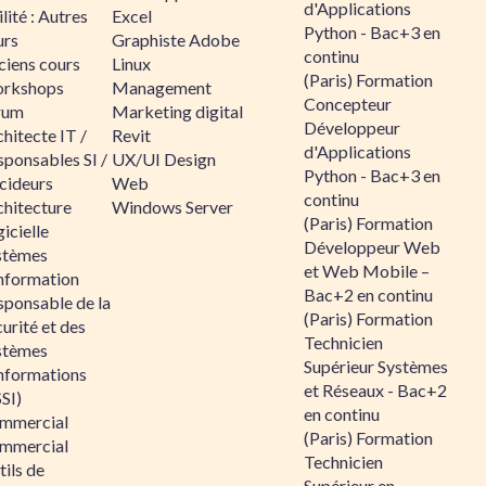
d'Applications
lité : Autres
Excel
Python - Bac+3 en
urs
Graphiste Adobe
continu
ciens cours
Linux
(Paris) Formation
rkshops
Management
Concepteur
rum
Marketing digital
Développeur
hitecte IT /
Revit
d'Applications
sponsables SI /
UX/UI Design
Python - Bac+3 en
cideurs
Web
continu
chitecture
Windows Server
(Paris) Formation
icielle
Développeur Web
stèmes
et Web Mobile –
information
Bac+2 en continu
sponsable de la
(Paris) Formation
urité et des
Technicien
stèmes
Supérieur Systèmes
informations
et Réseaux - Bac+2
SI)
en continu
mmercial
(Paris) Formation
mmercial
Technicien
ils de
Supérieur en