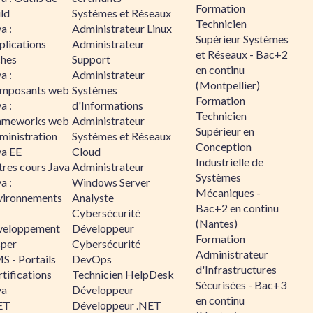
Formation
ld
Systèmes et Réseaux
Technicien
a :
Administrateur Linux
Supérieur Systèmes
plications
Administrateur
et Réseaux - Bac+2
ches
Support
en continu
a :
Administrateur
(Montpellier)
mposants web
Systèmes
Formation
a :
d'Informations
Technicien
ameworks web
Administrateur
Supérieur en
ministration
Systèmes et Réseaux
Conception
va EE
Cloud
Industrielle de
tres cours Java
Administrateur
Systèmes
a :
Windows Server
Mécaniques -
vironnements
Analyste
Bac+2 en continu
Cybersécurité
(Nantes)
veloppement
Développeur
Formation
sper
Cybersécurité
Administrateur
S - Portails
DevOps
d'Infrastructures
tifications
Technicien HelpDesk
Sécurisées - Bac+3
va
Développeur
en continu
ET
Développeur .NET