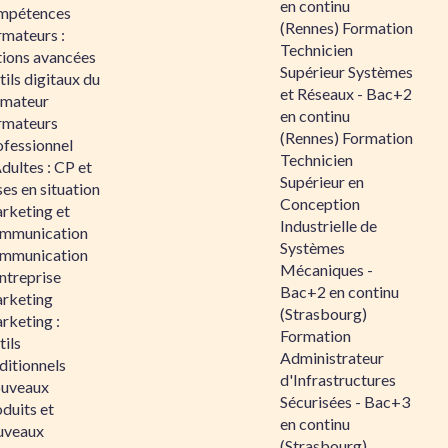
en continu
mpétences
(Rennes) Formation
rmateurs :
Technicien
tions avancées
Supérieur Systèmes
ils digitaux du
et Réseaux - Bac+2
rmateur
en continu
rmateurs
(Rennes) Formation
ofessionnel
Technicien
dultes : CP et
Supérieur en
es en situation
Conception
rketing et
Industrielle de
mmunication
Systèmes
mmunication
Mécaniques -
ntreprise
Bac+2 en continu
rketing
(Strasbourg)
rketing :
Formation
ils
Administrateur
ditionnels
d'Infrastructures
uveaux
Sécurisées - Bac+3
duits et
en continu
uveaux
(Strasbourg)