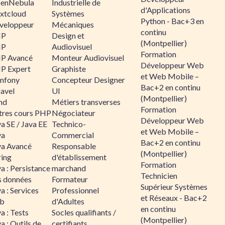
enNebula
Industrielle de
d'Applications
xtcloud
Systèmes
Python - Bac+3 en
veloppeur
Mécaniques
continu
HP
Design et
(Montpellier)
HP
Audiovisuel
Formation
P Avancé
Monteur Audiovisuel
Développeur Web
P Expert
Graphiste
et Web Mobile –
mfony
Concepteur Designer
Bac+2 en continu
ravel
UI
(Montpellier)
nd
Métiers transverses
Formation
tres cours PHP
Négociateur
Développeur Web
a SE / Java EE
Technico-
et Web Mobile –
va
Commercial
Bac+2 en continu
va Avancé
Responsable
(Montpellier)
ring
d'établissement
Formation
a : Persistance
marchand
Technicien
s données
Formateur
Supérieur Systèmes
a : Services
Professionnel
et Réseaux - Bac+2
b
d'Adultes
en continu
a : Tests
Socles qualifiants /
(Montpellier)
a : Outils de
certifiants