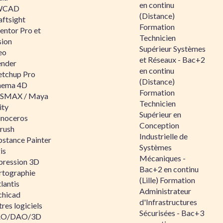
en continu
WCAD
(Distance)
aftsight
Formation
entor Pro et
Technicien
sion
Supérieur Systèmes
eo
et Réseaux - Bac+2
ender
en continu
etchup Pro
(Distance)
nema 4D
Formation
SMAX / Maya
Technicien
ity
Supérieur en
inoceros
Conception
rush
Industrielle de
bstance Painter
Systèmes
is
Mécaniques -
pression 3D
Bac+2 en continu
rtographie
(Lille) Formation
lantis
Administrateur
chicad
d'Infrastructures
res logiciels
Sécurisées - Bac+3
O/DAO/3D