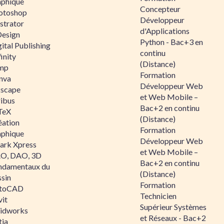
aphique
Concepteur
otoshop
Développeur
ustrator
d'Applications
Design
Python - Bac+3 en
ital Publishing
continu
inity
(Distance)
mp
Formation
nva
Développeur Web
kscape
et Web Mobile –
ribus
Bac+2 en continu
TeX
(Distance)
éation
Formation
aphique
Développeur Web
ark Xpress
et Web Mobile –
O, DAO, 3D
Bac+2 en continu
ndamentaux du
(Distance)
ssin
Formation
toCAD
Technicien
vit
Supérieur Systèmes
lidworks
et Réseaux - Bac+2
tia