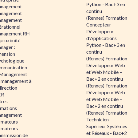
Python - Bac+3 en
nagement
continu
nagement
(Rennes) Formation
nagement
Concepteur
érationnel
Développeur
nagement RH
d'Applications
 proximité
Python - Bac+3 en
nager :
continu
mension
(Rennes) Formation
ychologique
Développeur Web
mmunication
et Web Mobile –
 Management
Bac+2 en continu
 management à
(Rennes) Formation
direction
Développeur Web
KR
et Web Mobile –
tres
Bac+2 en continu
rmations
(Rennes) Formation
nagement
Technicien
rmateurs
Supérieur Systèmes
rmateurs
et Réseaux - Bac+2
ansmission de