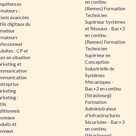
en continu
mpétences
(Rennes) Formation
rmateurs :
Technicien
tions avancées
Supérieur Systèmes
ils digitaux du
et Réseaux - Bac+2
rmateur
en continu
rmateurs
(Rennes) Formation
ofessionnel
Technicien
dultes : CP et
Supérieur en
es en situation
Conception
rketing et
Industrielle de
mmunication
Systèmes
mmunication
Mécaniques -
ntreprise
Bac+2 en continu
rketing
(Strasbourg)
rketing :
Formation
ils
Administrateur
ditionnels
d'Infrastructures
uveaux
Sécurisées - Bac+3
duits et
en continu
uveaux
(Strasbourg)