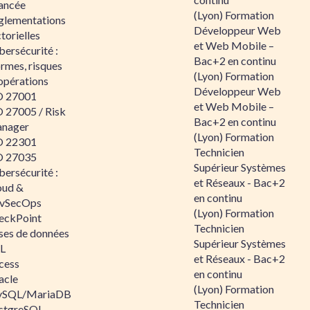
ancée
(Lyon) Formation
glementations
Développeur Web
torielles
et Web Mobile –
ersécurité :
Bac+2 en continu
rmes, risques
(Lyon) Formation
opérations
Développeur Web
O 27001
et Web Mobile –
O 27005 / Risk
Bac+2 en continu
nager
(Lyon) Formation
O 22301
Technicien
O 27035
Supérieur Systèmes
ersécurité :
et Réseaux - Bac+2
oud &
en continu
vSecOps
(Lyon) Formation
eckPoint
Technicien
ses de données
Supérieur Systèmes
L
et Réseaux - Bac+2
cess
en continu
acle
(Lyon) Formation
SQL/MariaDB
Technicien
stgreSQL