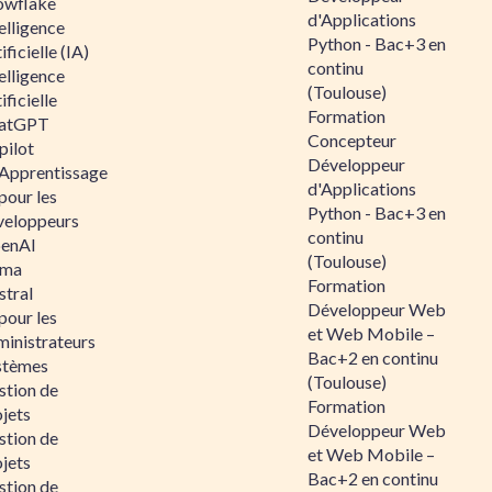
owflake
d'Applications
elligence
Python - Bac+3 en
ificielle (IA)
continu
elligence
(Toulouse)
ificielle
Formation
atGPT
Concepteur
pilot
Développeur
 Apprentissage
d'Applications
pour les
Python - Bac+3 en
veloppeurs
continu
enAI
(Toulouse)
ama
Formation
stral
Développeur Web
pour les
et Web Mobile –
ministrateurs
Bac+2 en continu
stèmes
(Toulouse)
stion de
Formation
jets
Développeur Web
stion de
et Web Mobile –
jets
Bac+2 en continu
stion de