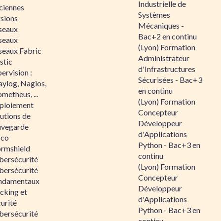
Industrielle de
ciennes
Systèmes
rsions
Mécaniques -
seaux
Bac+2 en continu
seaux
(Lyon) Formation
seaux Fabric
Administrateur
stic
d'Infrastructures
ervision :
Sécurisées - Bac+3
aylog, Nagios,
en continu
metheus, ...
(Lyon) Formation
ploiement
Concepteur
utions de
Développeur
uvegarde
d'Applications
sco
Python - Bac+3 en
ormshield
continu
bersécurité
(Lyon) Formation
bersécurité
Concepteur
ndamentaux
Développeur
cking et
d'Applications
urité
Python - Bac+3 en
bersécurité
continu