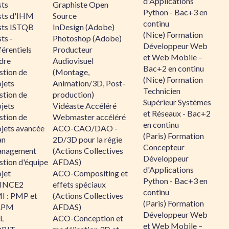
d'Applications
sts
Graphiste Open
Python - Bac+3 en
sts d'IHM
Source
continu
sts ISTQB
InDesign (Adobe)
(Nice) Formation
ts -
Photoshop (Adobe)
Développeur Web
érentiels
Producteur
et Web Mobile –
dre
Audiovisuel
Bac+2 en continu
stion de
(Montage,
(Nice) Formation
jets
Animation/3D, Post-
Technicien
stion de
production)
Supérieur Systèmes
jets
Vidéaste Accéléré
et Réseaux - Bac+2
stion de
Webmaster accéléré
en continu
ojets avancée
ACO-CAO/DAO -
(Paris) Formation
an
2D/3D pour la régie
Concepteur
nagement
(Actions Collectives
Développeur
stion d'équipe
AFDAS)
d'Applications
jet
ACO-Compositing et
Python - Bac+3 en
INCE2
effets spéciaux
continu
I : PMP et
(Actions Collectives
(Paris) Formation
APM
AFDAS)
Développeur Web
IL
ACO-Conception et
et Web Mobile –