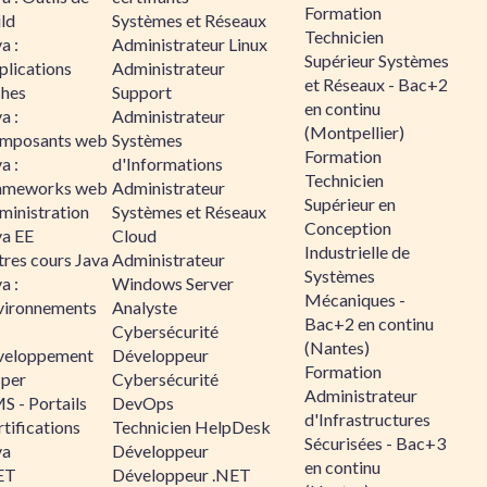
Formation
ld
Systèmes et Réseaux
Technicien
a :
Administrateur Linux
Supérieur Systèmes
plications
Administrateur
et Réseaux - Bac+2
ches
Support
en continu
a :
Administrateur
(Montpellier)
mposants web
Systèmes
Formation
a :
d'Informations
Technicien
ameworks web
Administrateur
Supérieur en
ministration
Systèmes et Réseaux
Conception
va EE
Cloud
Industrielle de
tres cours Java
Administrateur
Systèmes
a :
Windows Server
Mécaniques -
vironnements
Analyste
Bac+2 en continu
Cybersécurité
(Nantes)
veloppement
Développeur
Formation
sper
Cybersécurité
Administrateur
S - Portails
DevOps
d'Infrastructures
tifications
Technicien HelpDesk
Sécurisées - Bac+3
va
Développeur
en continu
ET
Développeur .NET