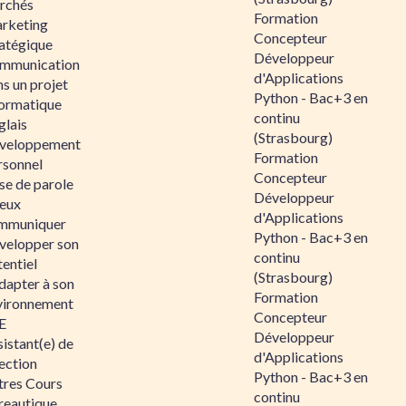
rchés
Formation
rketing
Concepteur
ratégique
Développeur
mmunication
d'Applications
s un projet
Python - Bac+3 en
formatique
continu
glais
(Strasbourg)
veloppement
Formation
rsonnel
Concepteur
se de parole
Développeur
eux
d'Applications
mmuniquer
Python - Bac+3 en
velopper son
continu
entiel
(Strasbourg)
dapter à son
Formation
vironnement
Concepteur
E
Développeur
istant(e) de
d'Applications
ection
Python - Bac+3 en
tres Cours
continu
reautique