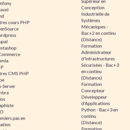
Supérieur en
mfony
Conception
ravel
Industrielle de
nd
Systèmes
tres cours PHP
Mécaniques -
enSource
Bac+2 en continu
rdpress
(Distance)
upal
Formation
estashop
Administrateur
Commerce
d'Infrastructures
omla
Sécurisées - Bac+3
IP
en continu
tres CMS PHP
(Distance)
pe
Formation
-Server
Concepteur
mbra
Développeur
ios
d'Applications
aphiste
Python - Bac+3 en
AO
continu
emiers pas en
(Distance)
éation
Formation