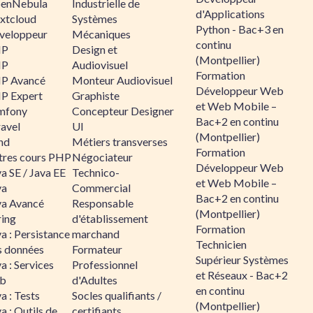
enNebula
Industrielle de
d'Applications
xtcloud
Systèmes
Python - Bac+3 en
veloppeur
Mécaniques
continu
HP
Design et
(Montpellier)
HP
Audiovisuel
Formation
P Avancé
Monteur Audiovisuel
Développeur Web
P Expert
Graphiste
et Web Mobile –
mfony
Concepteur Designer
Bac+2 en continu
ravel
UI
(Montpellier)
nd
Métiers transverses
Formation
tres cours PHP
Négociateur
Développeur Web
a SE / Java EE
Technico-
et Web Mobile –
va
Commercial
Bac+2 en continu
va Avancé
Responsable
(Montpellier)
ring
d'établissement
Formation
a : Persistance
marchand
Technicien
s données
Formateur
Supérieur Systèmes
a : Services
Professionnel
et Réseaux - Bac+2
b
d'Adultes
en continu
a : Tests
Socles qualifiants /
(Montpellier)
a : Outils de
certifiants