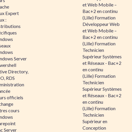
urs
et Web Mobile –
ache
Bac+2 en continu
nux Expert
(Lille) Formation
ux :
Développeur Web
tributions
et Web Mobile –
écifiques
Bac+2 en continu
ndows
(Lille) Formation
seaux
Technicien
ndows
Supérieur Systèmes
ndows Server
et Réseaux - Bac+2
wershell
en continu
ive Directory,
(Lille) Formation
O, RDS
Technicien
ministration
Supérieur Systèmes
ancée
et Réseaux - Bac+2
rs officiels
en continu
change
(Lille) Formation
tres cours
Technicien
ndows
Supérieur en
arepoint
Conception
nc Server