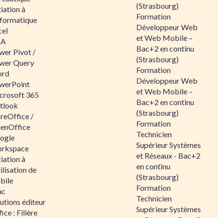
(Strasbourg)
tiation à
Formation
nformatique
Développeur Web
cel
et Web Mobile –
BA
Bac+2 en continu
wer Pivot /
(Strasbourg)
wer Query
Formation
rd
Développeur Web
werPoint
et Web Mobile –
crosoft 365
Bac+2 en continu
tlook
(Strasbourg)
reOffice /
Formation
enOffice
Technicien
ogle
Supérieur Systèmes
rkspace
et Réseaux - Bac+2
tiation à
en continu
tilisation de
(Strasbourg)
bile
Formation
ac
Technicien
utions éditeur
Supérieur Systèmes
ice : Filière