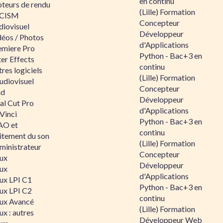
en continu
teurs de rendu
(Lille) Formation
CISM
Concepteur
diovisuel
Développeur
déos / Photos
d'Applications
emiere Pro
Python - Bac+3 en
er Effects
continu
res logiciels
(Lille) Formation
udiovisuel
Concepteur
id
Développeur
al Cut Pro
d'Applications
Vinci
Python - Bac+3 en
O et
continu
aitement du son
(Lille) Formation
ministrateur
Concepteur
nux
Développeur
nux
d'Applications
nux LPI C1
Python - Bac+3 en
nux LPI C2
continu
nux Avancé
(Lille) Formation
ux : autres
Développeur Web