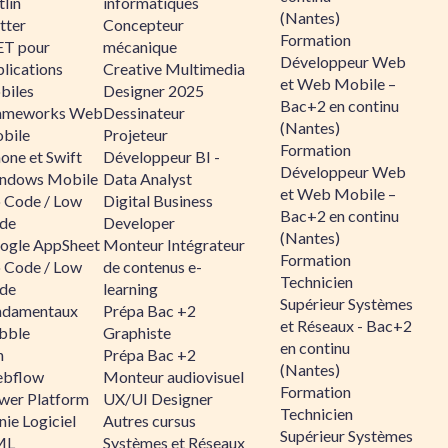
lin
informatiques
(Nantes)
tter
Concepteur
Formation
ET pour
mécanique
Développeur Web
lications
Creative Multimedia
et Web Mobile –
biles
Designer 2025
Bac+2 en continu
ameworks Web
Dessinateur
(Nantes)
bile
Projeteur
Formation
one et Swift
Développeur BI -
Développeur Web
ndows Mobile
Data Analyst
et Web Mobile –
 Code / Low
Digital Business
Bac+2 en continu
de
Developer
(Nantes)
ogle AppSheet
Monteur Intégrateur
Formation
 Code / Low
de contenus e-
Technicien
de
learning
Supérieur Systèmes
ndamentaux
Prépa Bac +2
et Réseaux - Bac+2
bble
Graphiste
en continu
n
Prépa Bac +2
(Nantes)
bflow
Monteur audiovisuel
Formation
wer Platform
UX/UI Designer
Technicien
ie Logiciel
Autres cursus
Supérieur Systèmes
ML
Systèmes et Réseaux