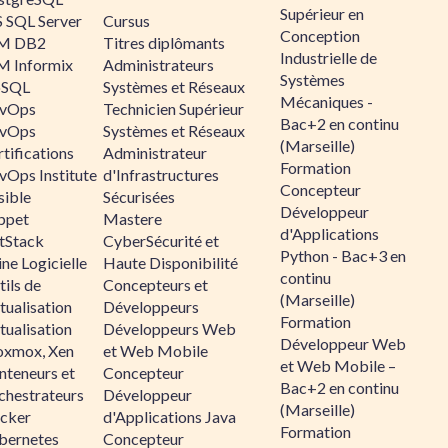
Supérieur en
 SQL Server
Cursus
Conception
M DB2
Titres diplômants
Industrielle de
M Informix
Administrateurs
Systèmes
SQL
Systèmes et Réseaux
Mécaniques -
vOps
Technicien Supérieur
Bac+2 en continu
vOps
Systèmes et Réseaux
(Marseille)
tifications
Administrateur
Formation
vOps Institute
d'Infrastructures
Concepteur
sible
Sécurisées
Développeur
ppet
Mastere
d'Applications
ltStack
CyberSécurité et
Python - Bac+3 en
ne Logicielle
Haute Disponibilité
continu
ils de
Concepteurs et
(Marseille)
tualisation
Développeurs
Formation
tualisation
Développeurs Web
Développeur Web
oxmox, Xen
et Web Mobile
et Web Mobile –
nteneurs et
Concepteur
Bac+2 en continu
chestrateurs
Développeur
(Marseille)
cker
d'Applications Java
Formation
bernetes
Concepteur