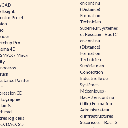
en continu
WCAD
(Distance)
aftsight
Formation
entor Pro et
Technicien
sion
Supérieur Systèmes
eo
et Réseaux - Bac+2
ender
en continu
etchup Pro
(Distance)
nema 4D
Formation
SMAX / Maya
Technicien
ity
Supérieur en
inoceros
Conception
rush
Industrielle de
bstance Painter
Systèmes
is
Mécaniques -
pression 3D
Bac+2 en continu
rtographie
(Lille) Formation
lantis
Administrateur
chicad
d'Infrastructures
res logiciels
Sécurisées - Bac+3
O/DAO/3D