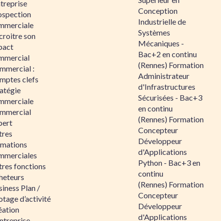
ntreprise
Conception
ospection
Industrielle de
mmerciale
Systèmes
croitre son
Mécaniques -
pact
Bac+2 en continu
mmercial
(Rennes) Formation
mmercial :
Administrateur
mptes clefs
d'Infrastructures
atégie
Sécurisées - Bac+3
mmerciale
en continu
mmercial
(Rennes) Formation
pert
Concepteur
tres
Développeur
rmations
d'Applications
mmerciales
Python - Bac+3 en
tres fonctions
continu
heteurs
(Rennes) Formation
iness Plan /
Concepteur
otage d’activité
Développeur
éation
d'Applications
ntreprise