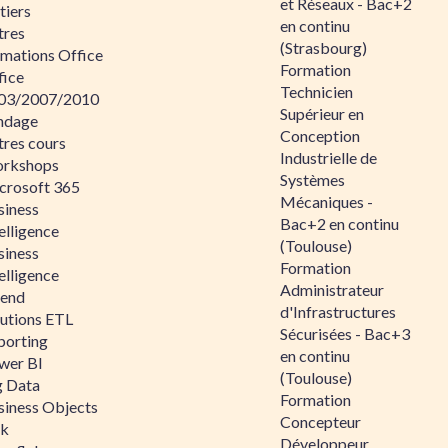
et Réseaux - Bac+2
tiers
en continu
tres
(Strasbourg)
rmations Office
Formation
fice
Technicien
03/2007/2010
Supérieur en
ndage
Conception
tres cours
Industrielle de
rkshops
Systèmes
crosoft 365
Mécaniques -
siness
Bac+2 en continu
elligence
(Toulouse)
siness
Formation
elligence
Administrateur
lend
d'Infrastructures
lutions ETL
Sécurisées - Bac+3
porting
en continu
wer BI
(Toulouse)
g Data
Formation
siness Objects
Concepteur
ik
Développeur