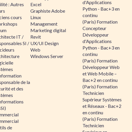
d'Applications
lité : Autres
Excel
Python - Bac+3 en
urs
Graphiste Adobe
continu
ciens cours
Linux
(Paris) Formation
rkshops
Management
Concepteur
rum
Marketing digital
Développeur
hitecte IT /
Revit
d'Applications
sponsables SI /
UX/UI Design
Python - Bac+3 en
cideurs
Web
continu
chitecture
Windows Server
(Paris) Formation
icielle
Développeur Web
stèmes
et Web Mobile –
information
Bac+2 en continu
sponsable de la
(Paris) Formation
urité et des
Technicien
stèmes
Supérieur Systèmes
informations
et Réseaux - Bac+2
SI)
en continu
mmercial
(Paris) Formation
mmercial
Technicien
ils de
Supérieur en