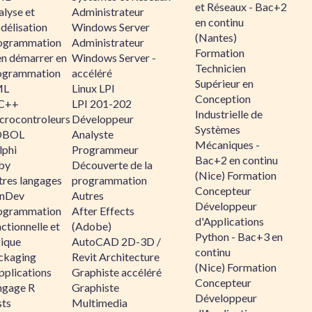
et Réseaux - Bac+2
alyse et
Administrateur
en continu
délisation
Windows Server
(Nantes)
ogrammation
Administrateur
Formation
en démarrer en
Windows Server -
Technicien
ogrammation
accéléré
Supérieur en
ML
Linux LPI
Conception
C++
LPI 201-202
Industrielle de
crocontroleurs
Développeur
Systèmes
OBOL
Analyste
Mécaniques -
lphi
Programmeur
Bac+2 en continu
by
Découverte de la
(Nice) Formation
tres langages
programmation
Concepteur
nDev
Autres
Développeur
ogrammation
After Effects
d'Applications
ctionnelle et
(Adobe)
Python - Bac+3 en
gique
AutoCAD 2D-3D /
continu
ckaging
Revit Architecture
(Nice) Formation
pplications
Graphiste accéléré
Concepteur
ngage R
Graphiste
Développeur
sts
Multimedia