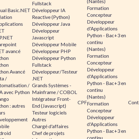
(Nantes)
Fullstack
Formation
sual Basic.NET
Développeur IA
Concepteur
éation
Reactive (Python)
Développeur
pplications
Développeur Java
d'Applications
ET
Développeur
Python - Bac+3 en
P.NET
Javascript
continu
arepoint
Développeur Mobile
(Nantes)
ET avancé
Développeur PHP
Formation
thon
Développeur Python
Concepteur
thon
Fullstack
Développeur
thon Avancé
Développeur/Testeur
d'Applications
ta /
.NET
Python - Bac+3 en
tomatisation /
Grands Systèmes -
continu
A avec Python
Mainframe / COBOL
(Nantes)
ango
Intégrateur Front-
CPF
Cont
Formation
hon : autres
End (Javascript)
Concepteur
urs
Testeur logiciels
Développeur
veloppement
Autres
d'Applications
bile
Chargé d'affaires
Python - Bac+3 en
droid
Chef de projets
continu