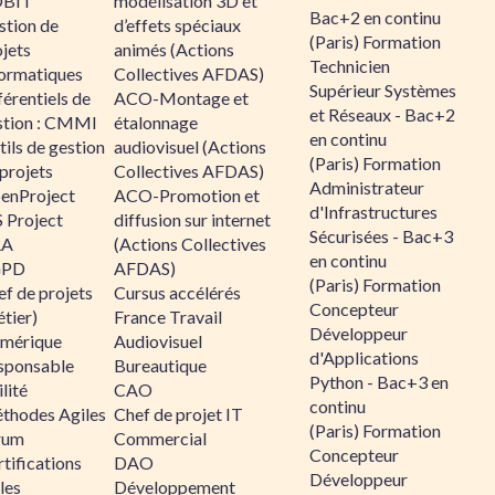
BIT
modélisation 3D et
Bac+2 en continu
stion de
d’effets spéciaux
(Paris) Formation
jets
animés (Actions
Technicien
formatiques
Collectives AFDAS)
Supérieur Systèmes
érentiels de
ACO-Montage et
et Réseaux - Bac+2
stion : CMMI
étalonnage
en continu
ils de gestion
audiovisuel (Actions
(Paris) Formation
projets
Collectives AFDAS)
Administrateur
enProject
ACO-Promotion et
d'Infrastructures
 Project
diffusion sur internet
Sécurisées - Bac+3
RA
(Actions Collectives
en continu
GPD
AFDAS)
(Paris) Formation
f de projets
Cursus accélérés
Concepteur
tier)
France Travail
Développeur
mérique
Audiovisuel
d'Applications
sponsable
Bureautique
Python - Bac+3 en
lité
CAO
continu
thodes Agiles
Chef de projet IT
(Paris) Formation
rum
Commercial
Concepteur
tifications
DAO
Développeur
les
Développement