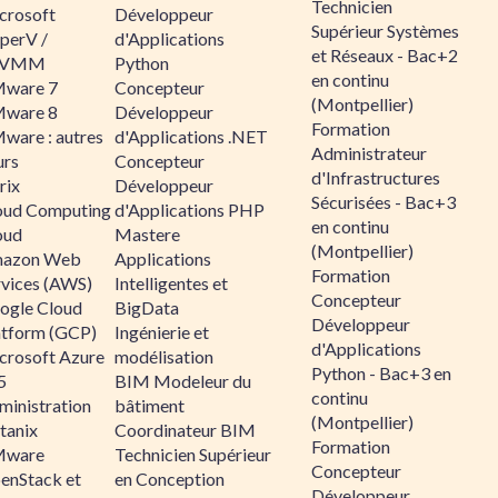
Technicien
crosoft
Développeur
Supérieur Systèmes
perV /
d'Applications
et Réseaux - Bac+2
CVMM
Python
en continu
ware 7
Concepteur
(Montpellier)
ware 8
Développeur
Formation
ware : autres
d'Applications .NET
Administrateur
urs
Concepteur
d'Infrastructures
rix
Développeur
Sécurisées - Bac+3
oud Computing
d'Applications PHP
en continu
oud
Mastere
(Montpellier)
azon Web
Applications
Formation
rvices (AWS)
Intelligentes et
Concepteur
ogle Cloud
BigData
Développeur
atform (GCP)
Ingénierie et
d'Applications
crosoft Azure
modélisation
Python - Bac+3 en
5
BIM Modeleur du
continu
ministration
bâtiment
(Montpellier)
tanix
Coordinateur BIM
Formation
ware
Technicien Supérieur
Concepteur
enStack et
en Conception
Développeur