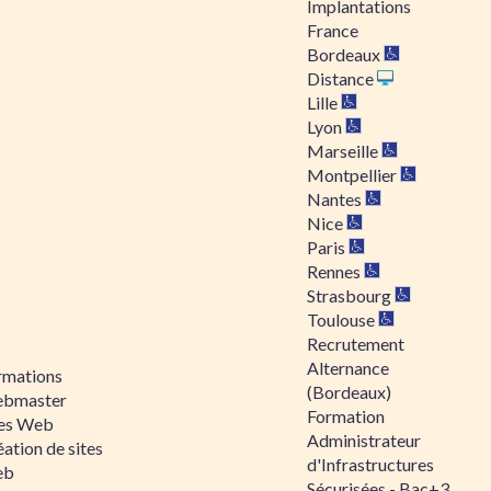
Implantations
France
Bordeaux
Distance
Lille
Lyon
Marseille
Montpellier
Nantes
Nice
Paris
Rennes
Strasbourg
Toulouse
Recrutement
Alternance
rmations
(Bordeaux)
bmaster
Formation
tes Web
Administrateur
ation de sites
d'Infrastructures
eb
Sécurisées - Bac+3