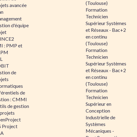
(Toulouse)
ojets avancée
Formation
an
Technicien
nagement
Supérieur Systèmes
stion d'équipe
et Réseaux - Bac+2
jet
en continu
INCE2
(Toulouse)
I : PMP et
Formation
APM
Technicien
IL
Supérieur Systèmes
BIT
et Réseaux - Bac+2
stion de
en continu
jets
(Toulouse)
formatiques
Formation
érentiels de
Technicien
stion : CMMI
Supérieur en
ils de gestion
Conception
projets
Industrielle de
enProject
Systèmes
 Project
Mécaniques -
RA