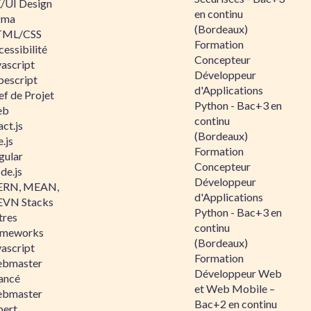
/UI Design
en continu
gma
(Bordeaux)
ML/CSS
Formation
essibilité
Concepteur
vascript
Développeur
pescript
d'Applications
ef de Projet
Python - Bac+3 en
eb
continu
ct.js
(Bordeaux)
.js
Formation
gular
Concepteur
de.js
Développeur
RN, MEAN,
d'Applications
VN Stacks
Python - Bac+3 en
tres
continu
ameworks
(Bordeaux)
vascript
Formation
bmaster
Développeur Web
ancé
et Web Mobile –
bmaster
Bac+2 en continu
pert