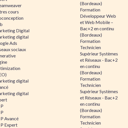
(Bordeaux)
eamweaver
Formation
tres cours
Développeur Web
oconception
et Web Mobile –
b
Bac+2 en continu
rketing Digital
(Bordeaux)
rketing digital
Formation
ogle Ads
Technicien
seaux sociaux
Supérieur Systèmes
nerative
et Réseaux - Bac+2
gine
en continu
timization
(Bordeaux)
EO)
Formation
rketing digital
Technicien
ancé
Supérieur Systèmes
rketing digital
et Réseaux - Bac+2
pert
en continu
HP
(Bordeaux)
HP
Formation
P Avancé
Technicien
P Expert