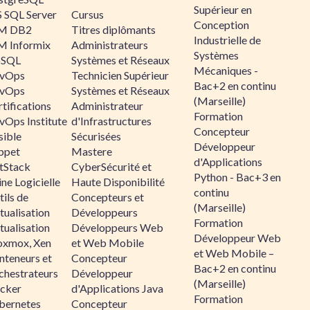
Supérieur en
 SQL Server
Cursus
Conception
M DB2
Titres diplômants
Industrielle de
M Informix
Administrateurs
Systèmes
SQL
Systèmes et Réseaux
Mécaniques -
vOps
Technicien Supérieur
Bac+2 en continu
vOps
Systèmes et Réseaux
(Marseille)
tifications
Administrateur
Formation
vOps Institute
d'Infrastructures
Concepteur
sible
Sécurisées
Développeur
ppet
Mastere
d'Applications
ltStack
CyberSécurité et
Python - Bac+3 en
ne Logicielle
Haute Disponibilité
continu
ils de
Concepteurs et
(Marseille)
tualisation
Développeurs
Formation
tualisation
Développeurs Web
Développeur Web
oxmox, Xen
et Web Mobile
et Web Mobile –
nteneurs et
Concepteur
Bac+2 en continu
chestrateurs
Développeur
(Marseille)
cker
d'Applications Java
Formation
bernetes
Concepteur