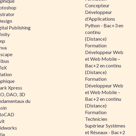
aphique
Concepteur
otoshop
Développeur
ustrator
d'Applications
Design
Python - Bac+3 en
ital Publishing
continu
inity
(Distance)
mp
Formation
nva
Développeur Web
kscape
et Web Mobile –
ribus
Bac+2 en continu
TeX
(Distance)
éation
Formation
aphique
Développeur Web
ark Xpress
et Web Mobile –
O, DAO, 3D
Bac+2 en continu
ndamentaux du
(Distance)
ssin
Formation
toCAD
Technicien
vit
Supérieur Systèmes
lidworks
et Réseaux - Bac+2
tia