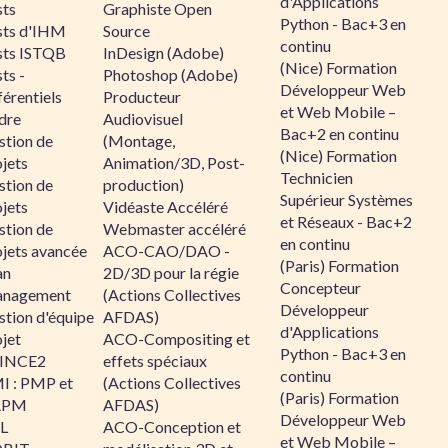
d'Applications
sts
Graphiste Open
Python - Bac+3 en
sts d'IHM
Source
continu
sts ISTQB
InDesign (Adobe)
(Nice) Formation
ts -
Photoshop (Adobe)
Développeur Web
érentiels
Producteur
et Web Mobile –
dre
Audiovisuel
Bac+2 en continu
stion de
(Montage,
(Nice) Formation
jets
Animation/3D, Post-
Technicien
stion de
production)
Supérieur Systèmes
jets
Vidéaste Accéléré
et Réseaux - Bac+2
stion de
Webmaster accéléré
en continu
ojets avancée
ACO-CAO/DAO -
(Paris) Formation
an
2D/3D pour la régie
Concepteur
nagement
(Actions Collectives
Développeur
stion d'équipe
AFDAS)
d'Applications
jet
ACO-Compositing et
Python - Bac+3 en
INCE2
effets spéciaux
continu
I : PMP et
(Actions Collectives
(Paris) Formation
APM
AFDAS)
Développeur Web
IL
ACO-Conception et
et Web Mobile –