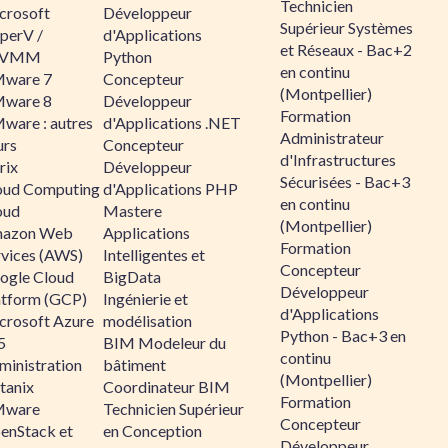
Technicien
crosoft
Développeur
Supérieur Systèmes
perV /
d'Applications
et Réseaux - Bac+2
CVMM
Python
en continu
ware 7
Concepteur
(Montpellier)
ware 8
Développeur
Formation
ware : autres
d'Applications .NET
Administrateur
urs
Concepteur
d'Infrastructures
rix
Développeur
Sécurisées - Bac+3
oud Computing
d'Applications PHP
en continu
oud
Mastere
(Montpellier)
azon Web
Applications
Formation
rvices (AWS)
Intelligentes et
Concepteur
ogle Cloud
BigData
Développeur
atform (GCP)
Ingénierie et
d'Applications
crosoft Azure
modélisation
Python - Bac+3 en
5
BIM Modeleur du
continu
ministration
bâtiment
(Montpellier)
tanix
Coordinateur BIM
Formation
ware
Technicien Supérieur
Concepteur
enStack et
en Conception
Développeur