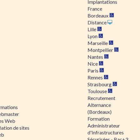
Implantations
France
Bordeaux
Distance
Lille
Lyon
Marseille
Montpellier
Nantes
Nice
Paris
Rennes
Strasbourg
Toulouse
Recrutement
Alternance
rmations
(Bordeaux)
bmaster
Formation
tes Web
Administrateur
ation de sites
d'Infrastructures
eb
Sécurisées - Bac+3