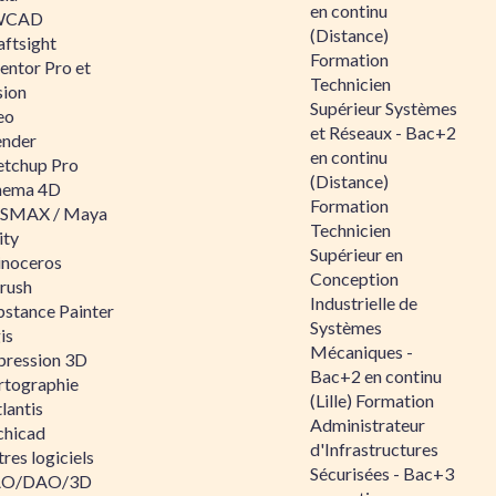
en continu
WCAD
(Distance)
aftsight
Formation
entor Pro et
Technicien
sion
Supérieur Systèmes
eo
et Réseaux - Bac+2
ender
en continu
etchup Pro
(Distance)
nema 4D
Formation
SMAX / Maya
Technicien
ity
Supérieur en
inoceros
Conception
rush
Industrielle de
bstance Painter
Systèmes
is
Mécaniques -
pression 3D
Bac+2 en continu
rtographie
(Lille) Formation
lantis
Administrateur
chicad
d'Infrastructures
res logiciels
Sécurisées - Bac+3
O/DAO/3D