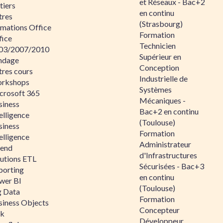
et Réseaux - Bac+2
tiers
en continu
tres
(Strasbourg)
rmations Office
Formation
fice
Technicien
03/2007/2010
Supérieur en
ndage
Conception
tres cours
Industrielle de
rkshops
Systèmes
crosoft 365
Mécaniques -
siness
Bac+2 en continu
elligence
(Toulouse)
siness
Formation
elligence
Administrateur
lend
d'Infrastructures
lutions ETL
Sécurisées - Bac+3
porting
en continu
wer BI
(Toulouse)
g Data
Formation
siness Objects
Concepteur
ik
Développeur