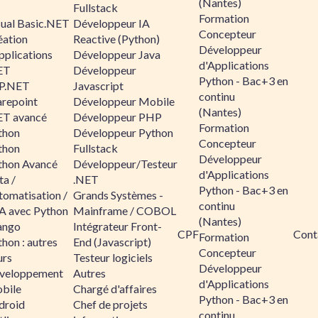
(Nantes)
Fullstack
Formation
sual Basic.NET
Développeur IA
Concepteur
éation
Reactive (Python)
Développeur
pplications
Développeur Java
d'Applications
ET
Développeur
Python - Bac+3 en
P.NET
Javascript
continu
arepoint
Développeur Mobile
(Nantes)
ET avancé
Développeur PHP
Formation
thon
Développeur Python
Concepteur
thon
Fullstack
Développeur
thon Avancé
Développeur/Testeur
d'Applications
ta /
.NET
Python - Bac+3 en
tomatisation /
Grands Systèmes -
continu
A avec Python
Mainframe / COBOL
(Nantes)
ango
Intégrateur Front-
CPF
Cont
Formation
hon : autres
End (Javascript)
Concepteur
urs
Testeur logiciels
Développeur
veloppement
Autres
d'Applications
bile
Chargé d'affaires
Python - Bac+3 en
droid
Chef de projets
continu