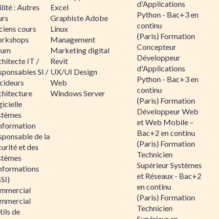
d'Applications
lité : Autres
Excel
Python - Bac+3 en
urs
Graphiste Adobe
continu
ciens cours
Linux
(Paris) Formation
rkshops
Management
Concepteur
rum
Marketing digital
Développeur
hitecte IT /
Revit
d'Applications
sponsables SI /
UX/UI Design
Python - Bac+3 en
cideurs
Web
continu
chitecture
Windows Server
(Paris) Formation
icielle
Développeur Web
stèmes
et Web Mobile –
information
Bac+2 en continu
sponsable de la
(Paris) Formation
urité et des
Technicien
stèmes
Supérieur Systèmes
informations
et Réseaux - Bac+2
SI)
en continu
mmercial
(Paris) Formation
mmercial
Technicien
ils de
Supérieur en