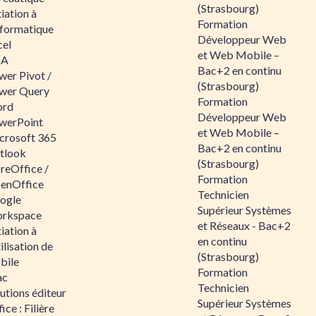
(Strasbourg)
tiation à
Formation
nformatique
Développeur Web
cel
et Web Mobile –
BA
Bac+2 en continu
wer Pivot /
(Strasbourg)
wer Query
Formation
rd
Développeur Web
werPoint
et Web Mobile –
crosoft 365
Bac+2 en continu
tlook
(Strasbourg)
reOffice /
Formation
enOffice
Technicien
ogle
Supérieur Systèmes
rkspace
et Réseaux - Bac+2
tiation à
en continu
tilisation de
(Strasbourg)
bile
Formation
ac
Technicien
utions éditeur
Supérieur Systèmes
ice : Filière