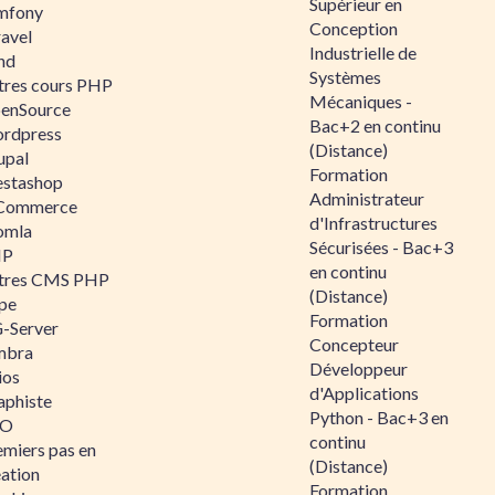
Supérieur en
mfony
Conception
ravel
Industrielle de
nd
Systèmes
tres cours PHP
Mécaniques -
enSource
Bac+2 en continu
rdpress
(Distance)
upal
Formation
estashop
Administrateur
Commerce
d'Infrastructures
omla
Sécurisées - Bac+3
IP
en continu
tres CMS PHP
(Distance)
pe
Formation
-Server
Concepteur
mbra
Développeur
ios
d'Applications
aphiste
Python - Bac+3 en
AO
continu
emiers pas en
(Distance)
éation
Formation