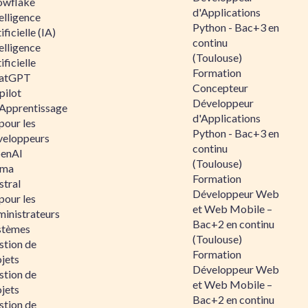
owflake
d'Applications
elligence
Python - Bac+3 en
ificielle (IA)
continu
elligence
(Toulouse)
ificielle
Formation
atGPT
Concepteur
pilot
Développeur
 Apprentissage
d'Applications
pour les
Python - Bac+3 en
veloppeurs
continu
enAI
(Toulouse)
ama
Formation
stral
Développeur Web
pour les
et Web Mobile –
ministrateurs
Bac+2 en continu
stèmes
(Toulouse)
stion de
Formation
jets
Développeur Web
stion de
et Web Mobile –
jets
Bac+2 en continu
stion de