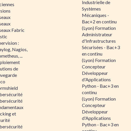
Industrielle de
ciennes
Systèmes
rsions
Mécaniques -
seaux
Bac+2 en continu
seaux
(Lyon) Formation
seaux Fabric
Administrateur
stic
d'Infrastructures
ervision :
Sécurisées - Bac+3
aylog, Nagios,
en continu
metheus, ...
(Lyon) Formation
ploiement
Concepteur
utions de
Développeur
uvegarde
d'Applications
sco
Python - Bac+3 en
ormshield
continu
bersécurité
(Lyon) Formation
bersécurité
Concepteur
ndamentaux
Développeur
cking et
d'Applications
urité
Python - Bac+3 en
bersécurité
continu