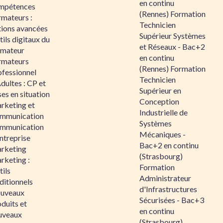
en continu
mpétences
(Rennes) Formation
rmateurs :
Technicien
tions avancées
Supérieur Systèmes
ils digitaux du
et Réseaux - Bac+2
rmateur
en continu
rmateurs
(Rennes) Formation
ofessionnel
Technicien
dultes : CP et
Supérieur en
es en situation
Conception
rketing et
Industrielle de
mmunication
Systèmes
mmunication
Mécaniques -
ntreprise
Bac+2 en continu
rketing
(Strasbourg)
rketing :
Formation
ils
Administrateur
ditionnels
d'Infrastructures
uveaux
Sécurisées - Bac+3
duits et
en continu
uveaux
(Strasbourg)