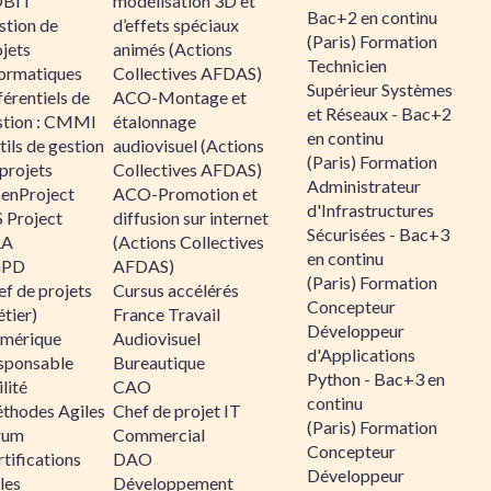
BIT
modélisation 3D et
Bac+2 en continu
stion de
d’effets spéciaux
(Paris) Formation
jets
animés (Actions
Technicien
formatiques
Collectives AFDAS)
Supérieur Systèmes
érentiels de
ACO-Montage et
et Réseaux - Bac+2
stion : CMMI
étalonnage
en continu
ils de gestion
audiovisuel (Actions
(Paris) Formation
projets
Collectives AFDAS)
Administrateur
enProject
ACO-Promotion et
d'Infrastructures
 Project
diffusion sur internet
Sécurisées - Bac+3
RA
(Actions Collectives
en continu
GPD
AFDAS)
(Paris) Formation
f de projets
Cursus accélérés
Concepteur
tier)
France Travail
Développeur
mérique
Audiovisuel
d'Applications
sponsable
Bureautique
Python - Bac+3 en
lité
CAO
continu
thodes Agiles
Chef de projet IT
(Paris) Formation
rum
Commercial
Concepteur
tifications
DAO
Développeur
les
Développement