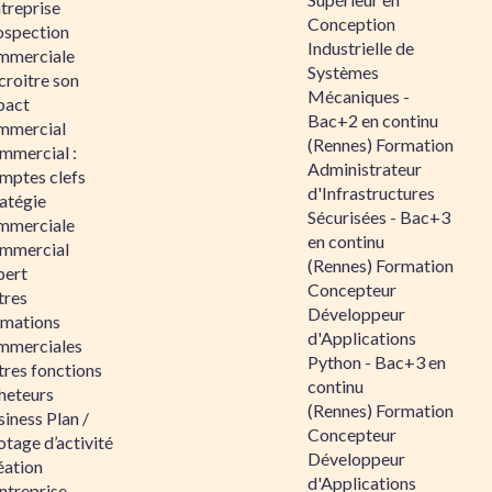
ntreprise
Conception
ospection
Industrielle de
mmerciale
Systèmes
croitre son
Mécaniques -
pact
Bac+2 en continu
mmercial
(Rennes) Formation
mmercial :
Administrateur
mptes clefs
d'Infrastructures
atégie
Sécurisées - Bac+3
mmerciale
en continu
mmercial
(Rennes) Formation
pert
Concepteur
tres
Développeur
rmations
d'Applications
mmerciales
Python - Bac+3 en
tres fonctions
continu
heteurs
(Rennes) Formation
iness Plan /
Concepteur
otage d’activité
Développeur
éation
d'Applications
ntreprise