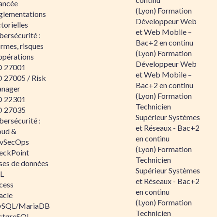
ancée
(Lyon) Formation
glementations
Développeur Web
torielles
et Web Mobile –
ersécurité :
Bac+2 en continu
rmes, risques
(Lyon) Formation
opérations
Développeur Web
O 27001
et Web Mobile –
O 27005 / Risk
Bac+2 en continu
nager
(Lyon) Formation
O 22301
Technicien
O 27035
Supérieur Systèmes
ersécurité :
et Réseaux - Bac+2
oud &
en continu
vSecOps
(Lyon) Formation
eckPoint
Technicien
ses de données
Supérieur Systèmes
L
et Réseaux - Bac+2
cess
en continu
acle
(Lyon) Formation
SQL/MariaDB
Technicien
stgreSQL