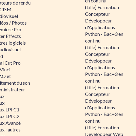
en continu
teurs de rendu
(Lille) Formation
CISM
Concepteur
diovisuel
Développeur
déos / Photos
d'Applications
emiere Pro
Python - Bac+3 en
er Effects
continu
res logiciels
(Lille) Formation
udiovisuel
Concepteur
id
Développeur
al Cut Pro
d'Applications
Vinci
Python - Bac+3 en
O et
continu
aitement du son
(Lille) Formation
ministrateur
Concepteur
nux
Développeur
nux
d'Applications
nux LPI C1
Python - Bac+3 en
nux LPI C2
continu
nux Avancé
(Lille) Formation
ux : autres
Développeur Web