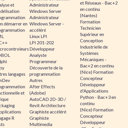
et Réseaux - Bac+2
alyse et
Administrateur
en continu
délisation
Windows Server
(Nantes)
ogrammation
Administrateur
Formation
en démarrer en
Windows Server -
Technicien
ogrammation
accéléré
Supérieur en
ML
Linux LPI
Conception
C++
LPI 201-202
Industrielle de
crocontroleurs
Développeur
Systèmes
OBOL
Analyste
Mécaniques -
lphi
Programmeur
Bac+2 en continu
by
Découverte de la
(Nice) Formation
tres langages
programmation
Concepteur
nDev
Autres
Développeur
ogrammation
After Effects
d'Applications
ctionnelle et
(Adobe)
Python - Bac+3 en
gique
AutoCAD 2D-3D /
continu
ckaging
Revit Architecture
(Nice) Formation
pplications
Graphiste accéléré
Concepteur
ngage R
Graphiste
Développeur
sts
Multimedia