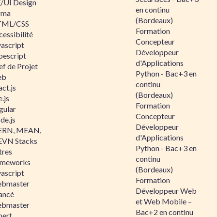
/UI Design
en continu
gma
(Bordeaux)
ML/CSS
Formation
essibilité
Concepteur
vascript
Développeur
pescript
d'Applications
ef de Projet
Python - Bac+3 en
eb
continu
ct.js
(Bordeaux)
.js
Formation
gular
Concepteur
de.js
Développeur
RN, MEAN,
d'Applications
VN Stacks
Python - Bac+3 en
tres
continu
ameworks
(Bordeaux)
vascript
Formation
bmaster
Développeur Web
ancé
et Web Mobile –
bmaster
Bac+2 en continu
pert