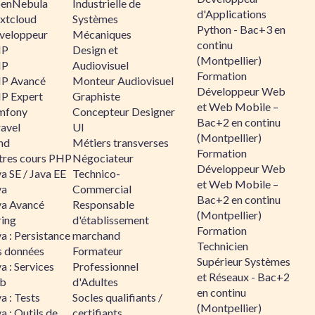
enNebula
Industrielle de
d'Applications
xtcloud
Systèmes
Python - Bac+3 en
veloppeur
Mécaniques
continu
HP
Design et
(Montpellier)
HP
Audiovisuel
Formation
P Avancé
Monteur Audiovisuel
Développeur Web
P Expert
Graphiste
et Web Mobile –
mfony
Concepteur Designer
Bac+2 en continu
ravel
UI
(Montpellier)
nd
Métiers transverses
Formation
tres cours PHP
Négociateur
Développeur Web
a SE / Java EE
Technico-
et Web Mobile –
va
Commercial
Bac+2 en continu
va Avancé
Responsable
(Montpellier)
ring
d'établissement
Formation
a : Persistance
marchand
Technicien
s données
Formateur
Supérieur Systèmes
a : Services
Professionnel
et Réseaux - Bac+2
b
d'Adultes
en continu
a : Tests
Socles qualifiants /
(Montpellier)
a : Outils de
certifiants