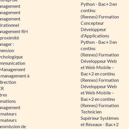
Python - Bac+3 en
nagement
continu
nagement
(Rennes) Formation
nagement
Concepteur
érationnel
Développeur
nagement RH
d'Applications
 proximité
Python - Bac+3 en
nager :
continu
mension
(Rennes) Formation
ychologique
Développeur Web
mmunication
et Web Mobile –
 Management
Bac+2 en continu
 management à
(Rennes) Formation
direction
Développeur Web
KR
et Web Mobile –
tres
Bac+2 en continu
rmations
(Rennes) Formation
nagement
Technicien
rmateurs
Supérieur Systèmes
rmateurs
et Réseaux - Bac+2
ansmission de