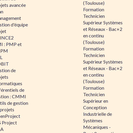
(Toulouse)
ojets avancée
Formation
an
Technicien
nagement
Supérieur Systèmes
stion d'équipe
et Réseaux - Bac+2
jet
en continu
INCE2
(Toulouse)
I : PMP et
Formation
APM
Technicien
IL
Supérieur Systèmes
BIT
et Réseaux - Bac+2
stion de
en continu
jets
(Toulouse)
formatiques
Formation
érentiels de
Technicien
stion : CMMI
Supérieur en
ils de gestion
Conception
projets
Industrielle de
enProject
Systèmes
 Project
Mécaniques -
RA