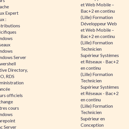
urs
et Web Mobile –
ache
Bac+2 en continu
nux Expert
(Lille) Formation
ux :
Développeur Web
tributions
et Web Mobile –
écifiques
Bac+2 en continu
ndows
(Lille) Formation
seaux
Technicien
ndows
Supérieur Systèmes
ndows Server
et Réseaux - Bac+2
wershell
en continu
ive Directory,
(Lille) Formation
O, RDS
Technicien
ministration
Supérieur Systèmes
ancée
et Réseaux - Bac+2
rs officiels
en continu
change
(Lille) Formation
tres cours
Technicien
ndows
Supérieur en
arepoint
Conception
nc Server