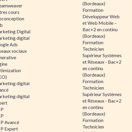
(Bordeaux)
eamweaver
Formation
tres cours
Développeur Web
oconception
et Web Mobile –
b
Bac+2 en continu
rketing Digital
(Bordeaux)
rketing digital
Formation
ogle Ads
Technicien
seaux sociaux
Supérieur Systèmes
nerative
et Réseaux - Bac+2
gine
en continu
timization
(Bordeaux)
EO)
Formation
rketing digital
Technicien
ancé
Supérieur Systèmes
rketing digital
et Réseaux - Bac+2
pert
en continu
HP
(Bordeaux)
HP
Formation
P Avancé
Technicien
P Expert