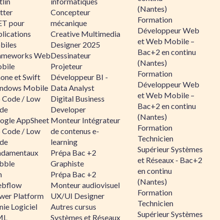
lin
informatiques
(Nantes)
tter
Concepteur
Formation
ET pour
mécanique
Développeur Web
lications
Creative Multimedia
et Web Mobile –
biles
Designer 2025
Bac+2 en continu
ameworks Web
Dessinateur
(Nantes)
bile
Projeteur
Formation
one et Swift
Développeur BI -
Développeur Web
ndows Mobile
Data Analyst
et Web Mobile –
 Code / Low
Digital Business
Bac+2 en continu
de
Developer
(Nantes)
ogle AppSheet
Monteur Intégrateur
Formation
 Code / Low
de contenus e-
Technicien
de
learning
Supérieur Systèmes
ndamentaux
Prépa Bac +2
et Réseaux - Bac+2
bble
Graphiste
en continu
n
Prépa Bac +2
(Nantes)
bflow
Monteur audiovisuel
Formation
wer Platform
UX/UI Designer
Technicien
ie Logiciel
Autres cursus
Supérieur Systèmes
ML
Systèmes et Réseaux