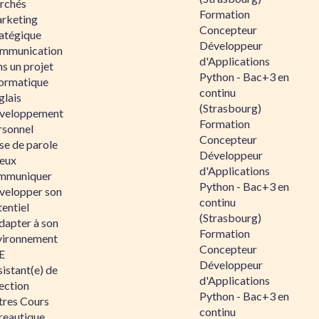
rchés
Formation
rketing
Concepteur
ratégique
Développeur
mmunication
d'Applications
s un projet
Python - Bac+3 en
formatique
continu
glais
(Strasbourg)
veloppement
Formation
rsonnel
Concepteur
se de parole
Développeur
eux
d'Applications
mmuniquer
Python - Bac+3 en
velopper son
continu
entiel
(Strasbourg)
dapter à son
Formation
vironnement
Concepteur
E
Développeur
istant(e) de
d'Applications
ection
Python - Bac+3 en
tres Cours
continu
reautique