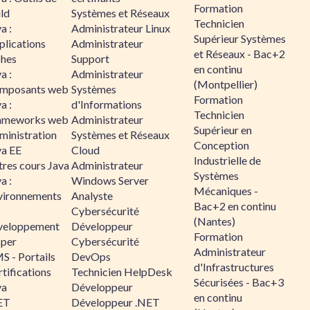
Formation
ld
Systèmes et Réseaux
Technicien
a :
Administrateur Linux
Supérieur Systèmes
plications
Administrateur
et Réseaux - Bac+2
ches
Support
en continu
a :
Administrateur
(Montpellier)
mposants web
Systèmes
Formation
a :
d'Informations
Technicien
ameworks web
Administrateur
Supérieur en
ministration
Systèmes et Réseaux
Conception
va EE
Cloud
Industrielle de
tres cours Java
Administrateur
Systèmes
a :
Windows Server
Mécaniques -
vironnements
Analyste
Bac+2 en continu
Cybersécurité
(Nantes)
veloppement
Développeur
Formation
sper
Cybersécurité
Administrateur
S - Portails
DevOps
d'Infrastructures
tifications
Technicien HelpDesk
Sécurisées - Bac+3
va
Développeur
en continu
ET
Développeur .NET