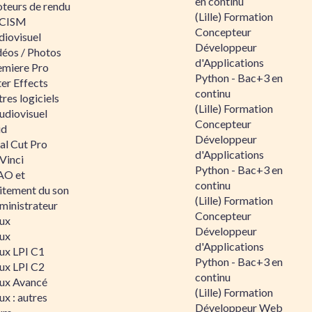
en continu
teurs de rendu
(Lille) Formation
CISM
Concepteur
diovisuel
Développeur
déos / Photos
d'Applications
emiere Pro
Python - Bac+3 en
er Effects
continu
res logiciels
(Lille) Formation
udiovisuel
Concepteur
id
Développeur
al Cut Pro
d'Applications
Vinci
Python - Bac+3 en
O et
continu
aitement du son
(Lille) Formation
ministrateur
Concepteur
nux
Développeur
nux
d'Applications
nux LPI C1
Python - Bac+3 en
nux LPI C2
continu
nux Avancé
(Lille) Formation
ux : autres
Développeur Web