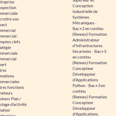
ntreprise
Conception
ospection
Industrielle de
mmerciale
Systèmes
croitre son
Mécaniques -
pact
Bac+2 en continu
mmercial
(Rennes) Formation
mmercial :
Administrateur
mptes clefs
d'Infrastructures
atégie
Sécurisées - Bac+3
mmerciale
en continu
mmercial
(Rennes) Formation
pert
Concepteur
tres
Développeur
rmations
d'Applications
mmerciales
Python - Bac+3 en
tres fonctions
continu
heteurs
(Rennes) Formation
iness Plan /
Concepteur
otage d’activité
Développeur
éation
d'Applications
ntreprise