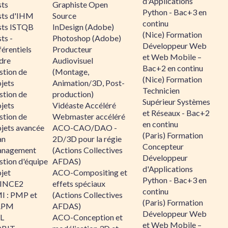
d'Applications
sts
Graphiste Open
Python - Bac+3 en
sts d'IHM
Source
continu
sts ISTQB
InDesign (Adobe)
(Nice) Formation
ts -
Photoshop (Adobe)
Développeur Web
érentiels
Producteur
et Web Mobile –
dre
Audiovisuel
Bac+2 en continu
stion de
(Montage,
(Nice) Formation
jets
Animation/3D, Post-
Technicien
stion de
production)
Supérieur Systèmes
jets
Vidéaste Accéléré
et Réseaux - Bac+2
stion de
Webmaster accéléré
en continu
ojets avancée
ACO-CAO/DAO -
(Paris) Formation
an
2D/3D pour la régie
Concepteur
nagement
(Actions Collectives
Développeur
stion d'équipe
AFDAS)
d'Applications
jet
ACO-Compositing et
Python - Bac+3 en
INCE2
effets spéciaux
continu
I : PMP et
(Actions Collectives
(Paris) Formation
APM
AFDAS)
Développeur Web
IL
ACO-Conception et
et Web Mobile –