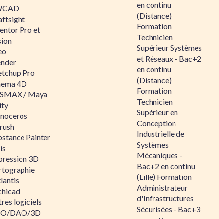
en continu
WCAD
(Distance)
aftsight
Formation
entor Pro et
Technicien
sion
Supérieur Systèmes
eo
et Réseaux - Bac+2
ender
en continu
etchup Pro
(Distance)
nema 4D
Formation
SMAX / Maya
Technicien
ity
Supérieur en
inoceros
Conception
rush
Industrielle de
bstance Painter
Systèmes
is
Mécaniques -
pression 3D
Bac+2 en continu
rtographie
(Lille) Formation
lantis
Administrateur
chicad
d'Infrastructures
res logiciels
Sécurisées - Bac+3
O/DAO/3D