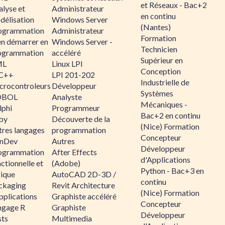
et Réseaux - Bac+2
alyse et
Administrateur
en continu
délisation
Windows Server
(Nantes)
ogrammation
Administrateur
Formation
en démarrer en
Windows Server -
Technicien
ogrammation
accéléré
Supérieur en
ML
Linux LPI
Conception
C++
LPI 201-202
Industrielle de
crocontroleurs
Développeur
Systèmes
OBOL
Analyste
Mécaniques -
lphi
Programmeur
Bac+2 en continu
by
Découverte de la
(Nice) Formation
tres langages
programmation
Concepteur
nDev
Autres
Développeur
ogrammation
After Effects
d'Applications
ctionnelle et
(Adobe)
Python - Bac+3 en
gique
AutoCAD 2D-3D /
continu
ckaging
Revit Architecture
(Nice) Formation
pplications
Graphiste accéléré
Concepteur
ngage R
Graphiste
Développeur
sts
Multimedia