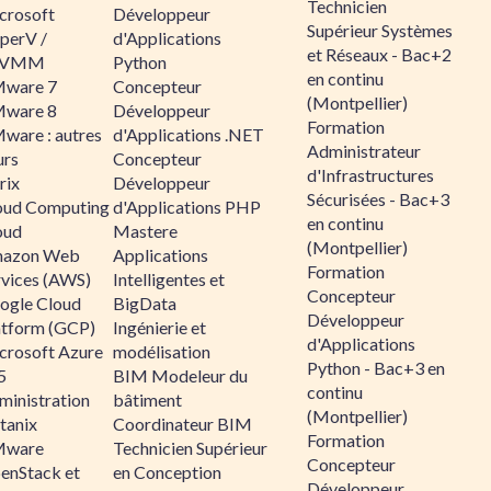
Technicien
crosoft
Développeur
Supérieur Systèmes
perV /
d'Applications
et Réseaux - Bac+2
CVMM
Python
en continu
ware 7
Concepteur
(Montpellier)
ware 8
Développeur
Formation
ware : autres
d'Applications .NET
Administrateur
urs
Concepteur
d'Infrastructures
rix
Développeur
Sécurisées - Bac+3
oud Computing
d'Applications PHP
en continu
oud
Mastere
(Montpellier)
azon Web
Applications
Formation
rvices (AWS)
Intelligentes et
Concepteur
ogle Cloud
BigData
Développeur
atform (GCP)
Ingénierie et
d'Applications
crosoft Azure
modélisation
Python - Bac+3 en
5
BIM Modeleur du
continu
ministration
bâtiment
(Montpellier)
tanix
Coordinateur BIM
Formation
ware
Technicien Supérieur
Concepteur
enStack et
en Conception
Développeur