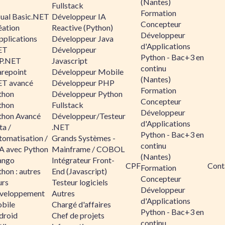
(Nantes)
Fullstack
Formation
sual Basic.NET
Développeur IA
Concepteur
éation
Reactive (Python)
Développeur
pplications
Développeur Java
d'Applications
ET
Développeur
Python - Bac+3 en
P.NET
Javascript
continu
arepoint
Développeur Mobile
(Nantes)
ET avancé
Développeur PHP
Formation
thon
Développeur Python
Concepteur
thon
Fullstack
Développeur
thon Avancé
Développeur/Testeur
d'Applications
ta /
.NET
Python - Bac+3 en
tomatisation /
Grands Systèmes -
continu
A avec Python
Mainframe / COBOL
(Nantes)
ango
Intégrateur Front-
CPF
Cont
Formation
hon : autres
End (Javascript)
Concepteur
urs
Testeur logiciels
Développeur
veloppement
Autres
d'Applications
bile
Chargé d'affaires
Python - Bac+3 en
droid
Chef de projets
continu