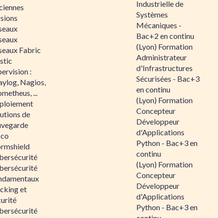
Industrielle de
ciennes
Systèmes
rsions
Mécaniques -
seaux
Bac+2 en continu
seaux
(Lyon) Formation
seaux Fabric
Administrateur
stic
d'Infrastructures
ervision :
Sécurisées - Bac+3
aylog, Nagios,
en continu
metheus, ...
(Lyon) Formation
ploiement
Concepteur
utions de
Développeur
uvegarde
d'Applications
sco
Python - Bac+3 en
ormshield
continu
bersécurité
(Lyon) Formation
bersécurité
Concepteur
ndamentaux
Développeur
cking et
d'Applications
urité
Python - Bac+3 en
bersécurité
continu