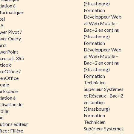
(Strasbourg)
tiation à
Formation
nformatique
Développeur Web
cel
et Web Mobile –
BA
Bac+2 en continu
wer Pivot /
(Strasbourg)
wer Query
Formation
rd
Développeur Web
werPoint
et Web Mobile –
crosoft 365
Bac+2 en continu
tlook
(Strasbourg)
reOffice /
Formation
enOffice
Technicien
ogle
Supérieur Systèmes
rkspace
et Réseaux - Bac+2
tiation à
en continu
tilisation de
(Strasbourg)
bile
Formation
ac
Technicien
utions éditeur
Supérieur Systèmes
ice : Filière