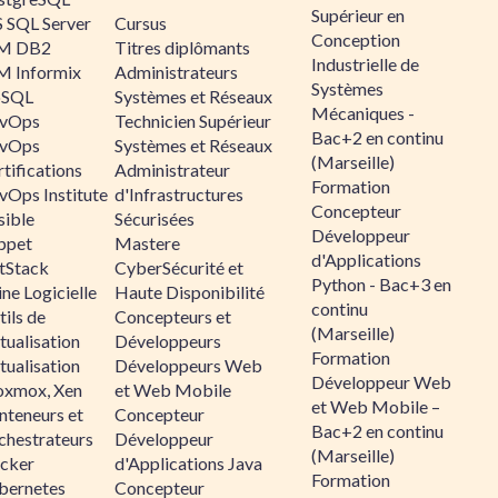
Supérieur en
 SQL Server
Cursus
Conception
M DB2
Titres diplômants
Industrielle de
M Informix
Administrateurs
Systèmes
SQL
Systèmes et Réseaux
Mécaniques -
vOps
Technicien Supérieur
Bac+2 en continu
vOps
Systèmes et Réseaux
(Marseille)
tifications
Administrateur
Formation
vOps Institute
d'Infrastructures
Concepteur
sible
Sécurisées
Développeur
ppet
Mastere
d'Applications
ltStack
CyberSécurité et
Python - Bac+3 en
ne Logicielle
Haute Disponibilité
continu
ils de
Concepteurs et
(Marseille)
tualisation
Développeurs
Formation
tualisation
Développeurs Web
Développeur Web
oxmox, Xen
et Web Mobile
et Web Mobile –
nteneurs et
Concepteur
Bac+2 en continu
chestrateurs
Développeur
(Marseille)
cker
d'Applications Java
Formation
bernetes
Concepteur