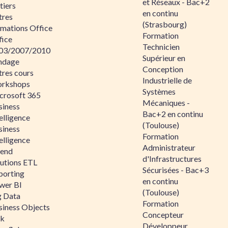
et Réseaux - Bac+2
tiers
en continu
tres
(Strasbourg)
rmations Office
Formation
fice
Technicien
03/2007/2010
Supérieur en
ndage
Conception
tres cours
Industrielle de
rkshops
Systèmes
crosoft 365
Mécaniques -
siness
Bac+2 en continu
elligence
(Toulouse)
siness
Formation
elligence
Administrateur
lend
d'Infrastructures
lutions ETL
Sécurisées - Bac+3
porting
en continu
wer BI
(Toulouse)
g Data
Formation
siness Objects
Concepteur
ik
Développeur