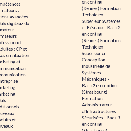
en continu
mpétences
(Rennes) Formation
rmateurs :
Technicien
tions avancées
Supérieur Systèmes
ils digitaux du
et Réseaux - Bac+2
rmateur
en continu
rmateurs
(Rennes) Formation
ofessionnel
Technicien
dultes : CP et
Supérieur en
es en situation
Conception
rketing et
Industrielle de
mmunication
Systèmes
mmunication
Mécaniques -
ntreprise
Bac+2 en continu
rketing
(Strasbourg)
rketing :
Formation
ils
Administrateur
ditionnels
d'Infrastructures
uveaux
Sécurisées - Bac+3
duits et
en continu
uveaux
(Strasbourg)