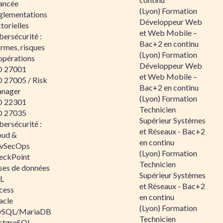
ancée
(Lyon) Formation
glementations
Développeur Web
torielles
et Web Mobile –
ersécurité :
Bac+2 en continu
rmes, risques
(Lyon) Formation
opérations
Développeur Web
O 27001
et Web Mobile –
O 27005 / Risk
Bac+2 en continu
nager
(Lyon) Formation
O 22301
Technicien
O 27035
Supérieur Systèmes
ersécurité :
et Réseaux - Bac+2
oud &
en continu
vSecOps
(Lyon) Formation
eckPoint
Technicien
ses de données
Supérieur Systèmes
L
et Réseaux - Bac+2
cess
en continu
acle
(Lyon) Formation
SQL/MariaDB
Technicien
stgreSQL