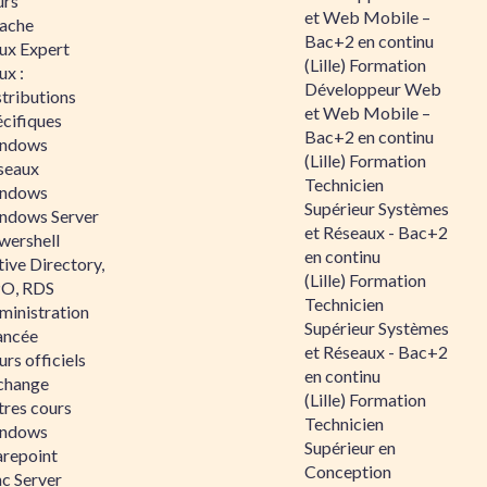
urs
et Web Mobile –
ache
Bac+2 en continu
nux Expert
(Lille) Formation
ux :
Développeur Web
tributions
et Web Mobile –
écifiques
Bac+2 en continu
ndows
(Lille) Formation
seaux
Technicien
ndows
Supérieur Systèmes
ndows Server
et Réseaux - Bac+2
wershell
en continu
ive Directory,
(Lille) Formation
O, RDS
Technicien
ministration
Supérieur Systèmes
ancée
et Réseaux - Bac+2
rs officiels
en continu
change
(Lille) Formation
tres cours
Technicien
ndows
Supérieur en
arepoint
Conception
nc Server