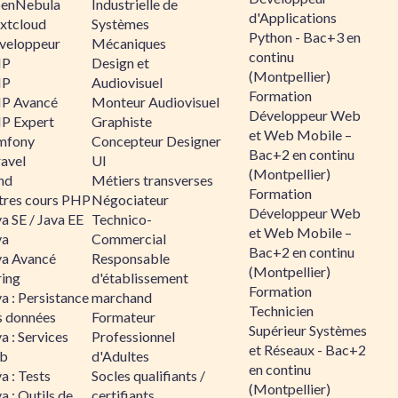
enNebula
Industrielle de
d'Applications
xtcloud
Systèmes
Python - Bac+3 en
veloppeur
Mécaniques
continu
HP
Design et
(Montpellier)
HP
Audiovisuel
Formation
P Avancé
Monteur Audiovisuel
Développeur Web
P Expert
Graphiste
et Web Mobile –
mfony
Concepteur Designer
Bac+2 en continu
ravel
UI
(Montpellier)
nd
Métiers transverses
Formation
tres cours PHP
Négociateur
Développeur Web
a SE / Java EE
Technico-
et Web Mobile –
va
Commercial
Bac+2 en continu
va Avancé
Responsable
(Montpellier)
ring
d'établissement
Formation
a : Persistance
marchand
Technicien
s données
Formateur
Supérieur Systèmes
a : Services
Professionnel
et Réseaux - Bac+2
b
d'Adultes
en continu
a : Tests
Socles qualifiants /
(Montpellier)
a : Outils de
certifiants