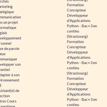
rchés
Formation
rketing
Concepteur
ratégique
Développeur
mmunication
d'Applications
s un projet
Python - Bac+3 en
formatique
continu
glais
(Strasbourg)
veloppement
Formation
rsonnel
Concepteur
se de parole
Développeur
eux
d'Applications
mmuniquer
Python - Bac+3 en
velopper son
continu
entiel
(Strasbourg)
dapter à son
Formation
vironnement
Concepteur
E
Développeur
istant(e) de
d'Applications
ection
Python - Bac+3 en
tres Cours
continu
reautique