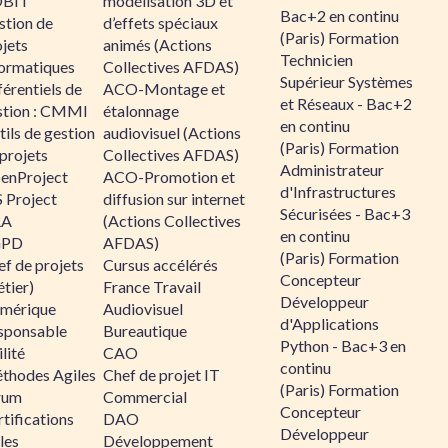
BIT
modélisation 3D et
Bac+2 en continu
stion de
d’effets spéciaux
(Paris) Formation
jets
animés (Actions
Technicien
formatiques
Collectives AFDAS)
Supérieur Systèmes
érentiels de
ACO-Montage et
et Réseaux - Bac+2
stion : CMMI
étalonnage
en continu
ils de gestion
audiovisuel (Actions
(Paris) Formation
projets
Collectives AFDAS)
Administrateur
enProject
ACO-Promotion et
d'Infrastructures
 Project
diffusion sur internet
Sécurisées - Bac+3
RA
(Actions Collectives
en continu
GPD
AFDAS)
(Paris) Formation
f de projets
Cursus accélérés
Concepteur
tier)
France Travail
Développeur
mérique
Audiovisuel
d'Applications
sponsable
Bureautique
Python - Bac+3 en
lité
CAO
continu
thodes Agiles
Chef de projet IT
(Paris) Formation
rum
Commercial
Concepteur
tifications
DAO
Développeur
les
Développement