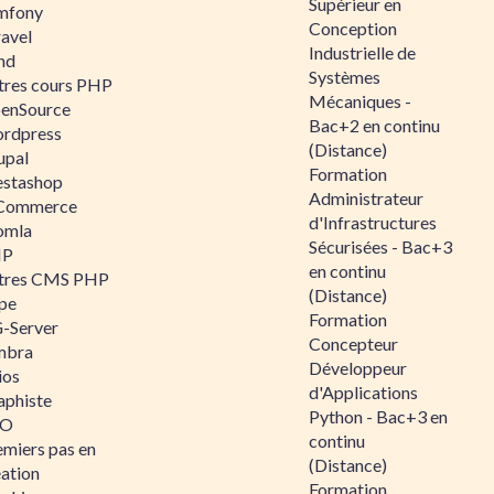
Supérieur en
mfony
Conception
ravel
Industrielle de
nd
Systèmes
tres cours PHP
Mécaniques -
enSource
Bac+2 en continu
rdpress
(Distance)
upal
Formation
estashop
Administrateur
Commerce
d'Infrastructures
omla
Sécurisées - Bac+3
IP
en continu
tres CMS PHP
(Distance)
pe
Formation
-Server
Concepteur
mbra
Développeur
ios
d'Applications
aphiste
Python - Bac+3 en
AO
continu
emiers pas en
(Distance)
éation
Formation