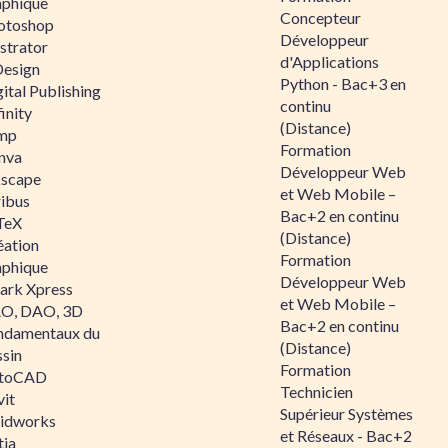
aphique
Concepteur
otoshop
Développeur
ustrator
d'Applications
Design
Python - Bac+3 en
ital Publishing
continu
inity
(Distance)
mp
Formation
nva
Développeur Web
kscape
et Web Mobile –
ribus
Bac+2 en continu
TeX
(Distance)
éation
Formation
aphique
Développeur Web
ark Xpress
et Web Mobile –
O, DAO, 3D
Bac+2 en continu
ndamentaux du
(Distance)
ssin
Formation
toCAD
Technicien
vit
Supérieur Systèmes
lidworks
et Réseaux - Bac+2
tia