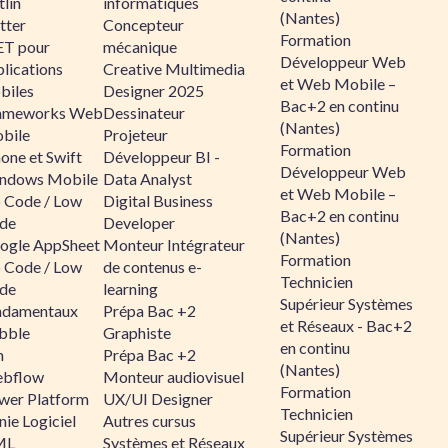
lin
informatiques
(Nantes)
tter
Concepteur
Formation
ET pour
mécanique
Développeur Web
lications
Creative Multimedia
et Web Mobile –
biles
Designer 2025
Bac+2 en continu
ameworks Web
Dessinateur
(Nantes)
bile
Projeteur
Formation
one et Swift
Développeur BI -
Développeur Web
ndows Mobile
Data Analyst
et Web Mobile –
 Code / Low
Digital Business
Bac+2 en continu
de
Developer
(Nantes)
ogle AppSheet
Monteur Intégrateur
Formation
 Code / Low
de contenus e-
Technicien
de
learning
Supérieur Systèmes
ndamentaux
Prépa Bac +2
et Réseaux - Bac+2
bble
Graphiste
en continu
n
Prépa Bac +2
(Nantes)
bflow
Monteur audiovisuel
Formation
wer Platform
UX/UI Designer
Technicien
ie Logiciel
Autres cursus
Supérieur Systèmes
ML
Systèmes et Réseaux