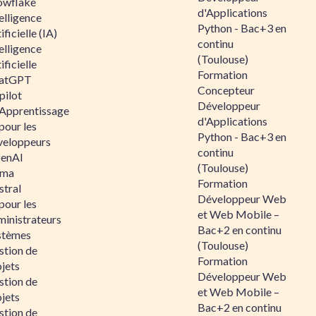
owflake
d'Applications
elligence
Python - Bac+3 en
ificielle (IA)
continu
elligence
(Toulouse)
ificielle
Formation
atGPT
Concepteur
pilot
Développeur
 Apprentissage
d'Applications
pour les
Python - Bac+3 en
veloppeurs
continu
enAI
(Toulouse)
ama
Formation
stral
Développeur Web
pour les
et Web Mobile –
ministrateurs
Bac+2 en continu
stèmes
(Toulouse)
stion de
Formation
jets
Développeur Web
stion de
et Web Mobile –
jets
Bac+2 en continu
stion de