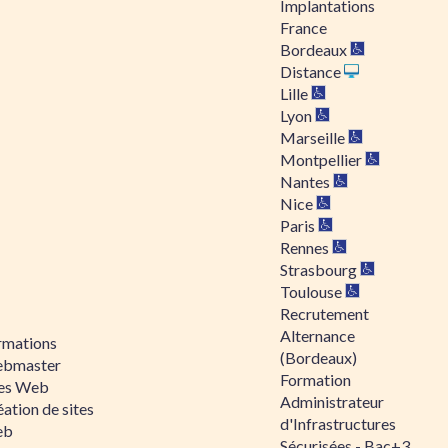
Implantations
France
Bordeaux
Distance
Lille
Lyon
Marseille
Montpellier
Nantes
Nice
Paris
Rennes
Strasbourg
Toulouse
Recrutement
Alternance
rmations
(Bordeaux)
bmaster
Formation
tes Web
Administrateur
ation de sites
d'Infrastructures
eb
Sécurisées - Bac+3