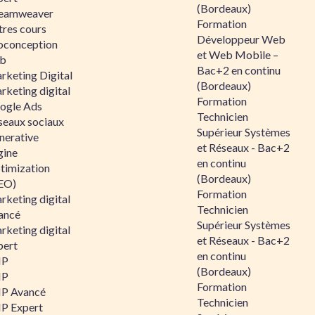
(Bordeaux)
eamweaver
Formation
tres cours
Développeur Web
oconception
et Web Mobile –
b
Bac+2 en continu
rketing Digital
(Bordeaux)
rketing digital
Formation
ogle Ads
Technicien
seaux sociaux
Supérieur Systèmes
nerative
et Réseaux - Bac+2
gine
en continu
timization
(Bordeaux)
EO)
Formation
rketing digital
Technicien
ancé
Supérieur Systèmes
rketing digital
et Réseaux - Bac+2
pert
en continu
HP
(Bordeaux)
HP
Formation
P Avancé
Technicien
P Expert