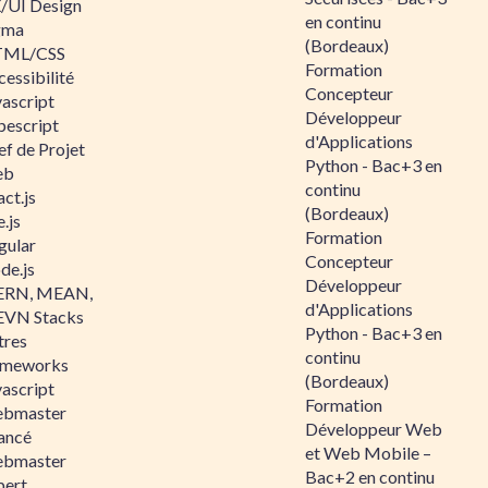
/UI Design
en continu
gma
(Bordeaux)
ML/CSS
Formation
essibilité
Concepteur
vascript
Développeur
pescript
d'Applications
ef de Projet
Python - Bac+3 en
eb
continu
ct.js
(Bordeaux)
.js
Formation
gular
Concepteur
de.js
Développeur
RN, MEAN,
d'Applications
VN Stacks
Python - Bac+3 en
tres
continu
ameworks
(Bordeaux)
vascript
Formation
bmaster
Développeur Web
ancé
et Web Mobile –
bmaster
Bac+2 en continu
pert