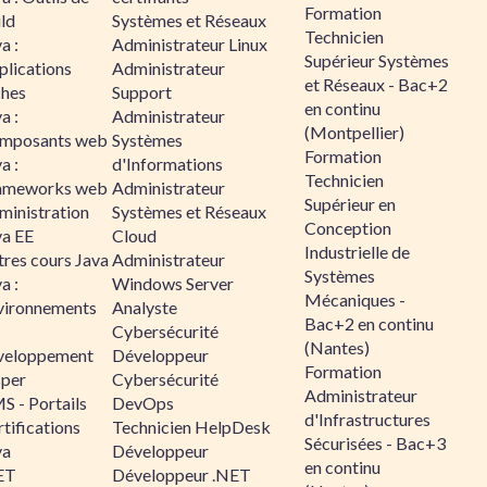
Formation
ld
Systèmes et Réseaux
Technicien
a :
Administrateur Linux
Supérieur Systèmes
plications
Administrateur
et Réseaux - Bac+2
ches
Support
en continu
a :
Administrateur
(Montpellier)
mposants web
Systèmes
Formation
a :
d'Informations
Technicien
ameworks web
Administrateur
Supérieur en
ministration
Systèmes et Réseaux
Conception
va EE
Cloud
Industrielle de
tres cours Java
Administrateur
Systèmes
a :
Windows Server
Mécaniques -
vironnements
Analyste
Bac+2 en continu
Cybersécurité
(Nantes)
veloppement
Développeur
Formation
sper
Cybersécurité
Administrateur
S - Portails
DevOps
d'Infrastructures
tifications
Technicien HelpDesk
Sécurisées - Bac+3
va
Développeur
en continu
ET
Développeur .NET