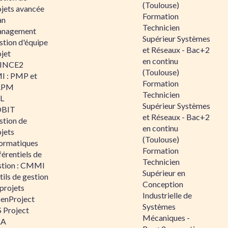
(Toulouse)
ojets avancée
Formation
an
Technicien
nagement
Supérieur Systèmes
stion d'équipe
et Réseaux - Bac+2
jet
en continu
INCE2
(Toulouse)
I : PMP et
Formation
APM
Technicien
IL
Supérieur Systèmes
BIT
et Réseaux - Bac+2
stion de
en continu
jets
(Toulouse)
formatiques
Formation
érentiels de
Technicien
stion : CMMI
Supérieur en
ils de gestion
Conception
projets
Industrielle de
enProject
Systèmes
 Project
Mécaniques -
RA