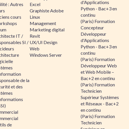
d'Applications
lité : Autres
Excel
Python - Bac+3 en
urs
Graphiste Adobe
continu
ciens cours
Linux
(Paris) Formation
rkshops
Management
Concepteur
rum
Marketing digital
Développeur
hitecte IT /
Revit
d'Applications
sponsables SI /
UX/UI Design
Python - Bac+3 en
cideurs
Web
continu
chitecture
Windows Server
(Paris) Formation
icielle
Développeur Web
stèmes
et Web Mobile –
information
Bac+2 en continu
sponsable de la
(Paris) Formation
urité et des
Technicien
stèmes
Supérieur Systèmes
informations
et Réseaux - Bac+2
SI)
en continu
mmercial
(Paris) Formation
mmercial
Technicien
ils de
Supérieur en