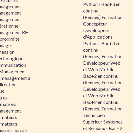
Python - Bac+3 en
nagement
continu
nagement
(Rennes) Formation
nagement
Concepteur
érationnel
Développeur
nagement RH
d'Applications
 proximité
Python - Bac+3 en
nager :
continu
mension
(Rennes) Formation
ychologique
Développeur Web
mmunication
et Web Mobile –
 Management
Bac+2 en continu
 management à
(Rennes) Formation
direction
Développeur Web
KR
et Web Mobile –
tres
Bac+2 en continu
rmations
(Rennes) Formation
nagement
Technicien
rmateurs
Supérieur Systèmes
rmateurs
et Réseaux - Bac+2
ansmission de