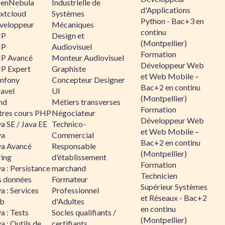
enNebula
Industrielle de
d'Applications
xtcloud
Systèmes
Python - Bac+3 en
veloppeur
Mécaniques
continu
HP
Design et
(Montpellier)
HP
Audiovisuel
Formation
P Avancé
Monteur Audiovisuel
Développeur Web
P Expert
Graphiste
et Web Mobile –
mfony
Concepteur Designer
Bac+2 en continu
ravel
UI
(Montpellier)
nd
Métiers transverses
Formation
tres cours PHP
Négociateur
Développeur Web
a SE / Java EE
Technico-
et Web Mobile –
va
Commercial
Bac+2 en continu
va Avancé
Responsable
(Montpellier)
ring
d'établissement
Formation
a : Persistance
marchand
Technicien
s données
Formateur
Supérieur Systèmes
a : Services
Professionnel
et Réseaux - Bac+2
b
d'Adultes
en continu
a : Tests
Socles qualifiants /
(Montpellier)
a : Outils de
certifiants