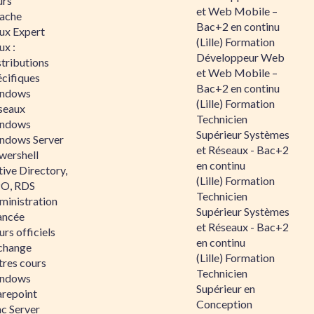
urs
et Web Mobile –
ache
Bac+2 en continu
nux Expert
(Lille) Formation
ux :
Développeur Web
tributions
et Web Mobile –
écifiques
Bac+2 en continu
ndows
(Lille) Formation
seaux
Technicien
ndows
Supérieur Systèmes
ndows Server
et Réseaux - Bac+2
wershell
en continu
ive Directory,
(Lille) Formation
O, RDS
Technicien
ministration
Supérieur Systèmes
ancée
et Réseaux - Bac+2
rs officiels
en continu
change
(Lille) Formation
tres cours
Technicien
ndows
Supérieur en
arepoint
Conception
nc Server