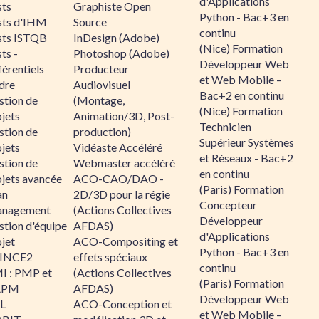
d'Applications
sts
Graphiste Open
Python - Bac+3 en
sts d'IHM
Source
continu
sts ISTQB
InDesign (Adobe)
(Nice) Formation
ts -
Photoshop (Adobe)
Développeur Web
érentiels
Producteur
et Web Mobile –
dre
Audiovisuel
Bac+2 en continu
stion de
(Montage,
(Nice) Formation
jets
Animation/3D, Post-
Technicien
stion de
production)
Supérieur Systèmes
jets
Vidéaste Accéléré
et Réseaux - Bac+2
stion de
Webmaster accéléré
en continu
ojets avancée
ACO-CAO/DAO -
(Paris) Formation
an
2D/3D pour la régie
Concepteur
nagement
(Actions Collectives
Développeur
stion d'équipe
AFDAS)
d'Applications
jet
ACO-Compositing et
Python - Bac+3 en
INCE2
effets spéciaux
continu
I : PMP et
(Actions Collectives
(Paris) Formation
APM
AFDAS)
Développeur Web
IL
ACO-Conception et
et Web Mobile –