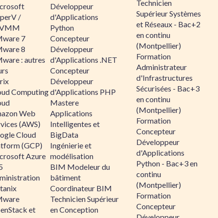
Technicien
crosoft
Développeur
Supérieur Systèmes
perV /
d'Applications
et Réseaux - Bac+2
CVMM
Python
en continu
ware 7
Concepteur
(Montpellier)
ware 8
Développeur
Formation
ware : autres
d'Applications .NET
Administrateur
urs
Concepteur
d'Infrastructures
rix
Développeur
Sécurisées - Bac+3
oud Computing
d'Applications PHP
en continu
oud
Mastere
(Montpellier)
azon Web
Applications
Formation
rvices (AWS)
Intelligentes et
Concepteur
ogle Cloud
BigData
Développeur
atform (GCP)
Ingénierie et
d'Applications
crosoft Azure
modélisation
Python - Bac+3 en
5
BIM Modeleur du
continu
ministration
bâtiment
(Montpellier)
tanix
Coordinateur BIM
Formation
ware
Technicien Supérieur
Concepteur
enStack et
en Conception
Développeur