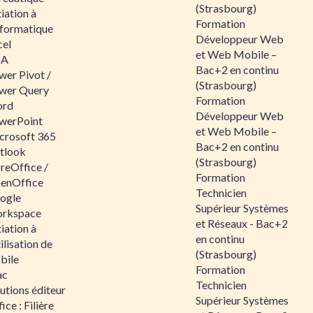
(Strasbourg)
tiation à
Formation
nformatique
Développeur Web
cel
et Web Mobile –
BA
Bac+2 en continu
wer Pivot /
(Strasbourg)
wer Query
Formation
rd
Développeur Web
werPoint
et Web Mobile –
crosoft 365
Bac+2 en continu
tlook
(Strasbourg)
reOffice /
Formation
enOffice
Technicien
ogle
Supérieur Systèmes
rkspace
et Réseaux - Bac+2
tiation à
en continu
tilisation de
(Strasbourg)
bile
Formation
ac
Technicien
utions éditeur
Supérieur Systèmes
ice : Filière