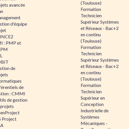
(Toulouse)
ojets avancée
Formation
an
Technicien
nagement
Supérieur Systèmes
stion d'équipe
et Réseaux - Bac+2
jet
en continu
INCE2
(Toulouse)
I : PMP et
Formation
APM
Technicien
IL
Supérieur Systèmes
BIT
et Réseaux - Bac+2
stion de
en continu
jets
(Toulouse)
formatiques
Formation
érentiels de
Technicien
stion : CMMI
Supérieur en
ils de gestion
Conception
projets
Industrielle de
enProject
Systèmes
 Project
Mécaniques -
RA