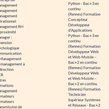
Python - Bac+3 en
nagement
continu
nagement
(Rennes) Formation
nagement
Concepteur
érationnel
Développeur
nagement RH
d'Applications
 proximité
Python - Bac+3 en
nager :
continu
mension
(Rennes) Formation
ychologique
Développeur Web
mmunication
et Web Mobile –
 Management
Bac+2 en continu
 management à
(Rennes) Formation
direction
Développeur Web
KR
et Web Mobile –
tres
Bac+2 en continu
rmations
(Rennes) Formation
nagement
Technicien
rmateurs
Supérieur Systèmes
rmateurs
et Réseaux - Bac+2
ansmission de