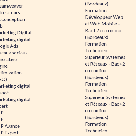
(Bordeaux)
eamweaver
Formation
tres cours
Développeur Web
oconception
et Web Mobile –
b
Bac+2 en continu
rketing Digital
(Bordeaux)
rketing digital
Formation
ogle Ads
Technicien
seaux sociaux
Supérieur Systèmes
nerative
et Réseaux - Bac+2
gine
en continu
timization
(Bordeaux)
EO)
Formation
rketing digital
Technicien
ancé
Supérieur Systèmes
rketing digital
et Réseaux - Bac+2
pert
en continu
HP
(Bordeaux)
HP
Formation
P Avancé
Technicien
P Expert