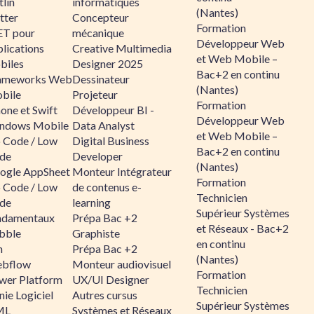
lin
informatiques
(Nantes)
tter
Concepteur
Formation
ET pour
mécanique
Développeur Web
lications
Creative Multimedia
et Web Mobile –
biles
Designer 2025
Bac+2 en continu
ameworks Web
Dessinateur
(Nantes)
bile
Projeteur
Formation
one et Swift
Développeur BI -
Développeur Web
ndows Mobile
Data Analyst
et Web Mobile –
 Code / Low
Digital Business
Bac+2 en continu
de
Developer
(Nantes)
ogle AppSheet
Monteur Intégrateur
Formation
 Code / Low
de contenus e-
Technicien
de
learning
Supérieur Systèmes
ndamentaux
Prépa Bac +2
et Réseaux - Bac+2
bble
Graphiste
en continu
n
Prépa Bac +2
(Nantes)
bflow
Monteur audiovisuel
Formation
wer Platform
UX/UI Designer
Technicien
ie Logiciel
Autres cursus
Supérieur Systèmes
ML
Systèmes et Réseaux