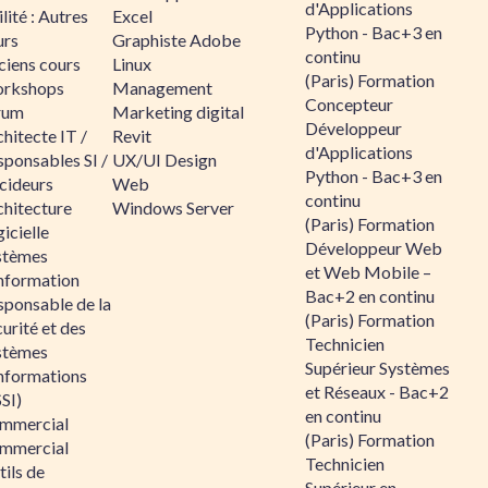
d'Applications
lité : Autres
Excel
Python - Bac+3 en
urs
Graphiste Adobe
continu
ciens cours
Linux
(Paris) Formation
rkshops
Management
Concepteur
rum
Marketing digital
Développeur
hitecte IT /
Revit
d'Applications
sponsables SI /
UX/UI Design
Python - Bac+3 en
cideurs
Web
continu
chitecture
Windows Server
(Paris) Formation
icielle
Développeur Web
stèmes
et Web Mobile –
information
Bac+2 en continu
sponsable de la
(Paris) Formation
urité et des
Technicien
stèmes
Supérieur Systèmes
informations
et Réseaux - Bac+2
SI)
en continu
mmercial
(Paris) Formation
mmercial
Technicien
ils de
Supérieur en