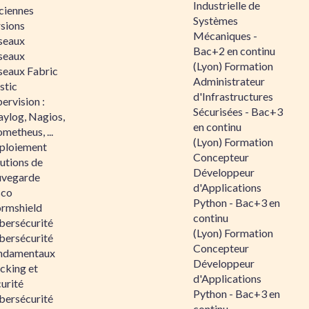
Industrielle de
ciennes
Systèmes
rsions
Mécaniques -
seaux
Bac+2 en continu
seaux
(Lyon) Formation
seaux Fabric
Administrateur
stic
d'Infrastructures
ervision :
Sécurisées - Bac+3
aylog, Nagios,
en continu
metheus, ...
(Lyon) Formation
ploiement
Concepteur
utions de
Développeur
uvegarde
d'Applications
sco
Python - Bac+3 en
ormshield
continu
bersécurité
(Lyon) Formation
bersécurité
Concepteur
ndamentaux
Développeur
cking et
d'Applications
urité
Python - Bac+3 en
bersécurité
continu