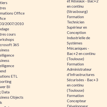
et Réseaux - Bac+2
tiers
en continu
tres
(Strasbourg)
rmations Office
Formation
fice
Technicien
03/2007/2010
Supérieur en
ndage
Conception
tres cours
Industrielle de
rkshops
Systèmes
crosoft 365
Mécaniques -
siness
Bac+2 en continu
elligence
(Toulouse)
siness
Formation
elligence
Administrateur
lend
d'Infrastructures
lutions ETL
Sécurisées - Bac+3
porting
en continu
wer BI
(Toulouse)
g Data
Formation
siness Objects
Concepteur
ik
Développeur