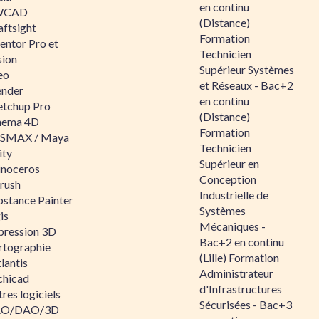
en continu
WCAD
(Distance)
aftsight
Formation
entor Pro et
Technicien
sion
Supérieur Systèmes
eo
et Réseaux - Bac+2
ender
en continu
etchup Pro
(Distance)
nema 4D
Formation
SMAX / Maya
Technicien
ity
Supérieur en
inoceros
Conception
rush
Industrielle de
bstance Painter
Systèmes
is
Mécaniques -
pression 3D
Bac+2 en continu
rtographie
(Lille) Formation
lantis
Administrateur
chicad
d'Infrastructures
res logiciels
Sécurisées - Bac+3
O/DAO/3D