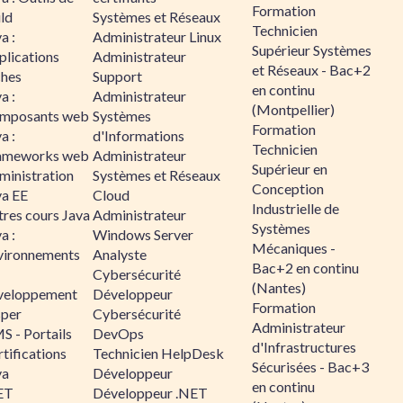
Formation
ld
Systèmes et Réseaux
Technicien
a :
Administrateur Linux
Supérieur Systèmes
plications
Administrateur
et Réseaux - Bac+2
ches
Support
en continu
a :
Administrateur
(Montpellier)
mposants web
Systèmes
Formation
a :
d'Informations
Technicien
ameworks web
Administrateur
Supérieur en
ministration
Systèmes et Réseaux
Conception
va EE
Cloud
Industrielle de
tres cours Java
Administrateur
Systèmes
a :
Windows Server
Mécaniques -
vironnements
Analyste
Bac+2 en continu
Cybersécurité
(Nantes)
veloppement
Développeur
Formation
sper
Cybersécurité
Administrateur
S - Portails
DevOps
d'Infrastructures
tifications
Technicien HelpDesk
Sécurisées - Bac+3
va
Développeur
en continu
ET
Développeur .NET