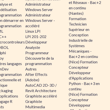
et Réseaux - Bac+2
alyse et
Administrateur
en continu
délisation
Windows Server
(Nantes)
ogrammation
Administrateur
Formation
en démarrer en
Windows Server -
Technicien
ogrammation
accéléré
Supérieur en
ML
Linux LPI
Conception
C++
LPI 201-202
Industrielle de
crocontroleurs
Développeur
Systèmes
OBOL
Analyste
Mécaniques -
lphi
Programmeur
Bac+2 en continu
by
Découverte de la
(Nice) Formation
tres langages
programmation
Concepteur
nDev
Autres
Développeur
ogrammation
After Effects
d'Applications
ctionnelle et
(Adobe)
Python - Bac+3 en
gique
AutoCAD 2D-3D /
continu
ckaging
Revit Architecture
(Nice) Formation
pplications
Graphiste accéléré
Concepteur
ngage R
Graphiste
Développeur
sts
Multimedia