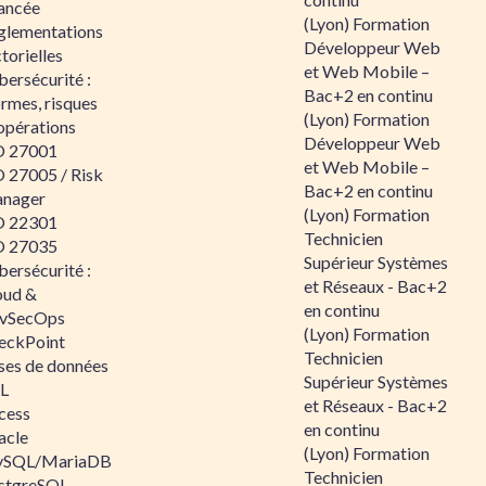
ancée
(Lyon) Formation
glementations
Développeur Web
torielles
et Web Mobile –
ersécurité :
Bac+2 en continu
rmes, risques
(Lyon) Formation
opérations
Développeur Web
O 27001
et Web Mobile –
O 27005 / Risk
Bac+2 en continu
nager
(Lyon) Formation
O 22301
Technicien
O 27035
Supérieur Systèmes
ersécurité :
et Réseaux - Bac+2
oud &
en continu
vSecOps
(Lyon) Formation
eckPoint
Technicien
ses de données
Supérieur Systèmes
L
et Réseaux - Bac+2
cess
en continu
acle
(Lyon) Formation
SQL/MariaDB
Technicien
stgreSQL