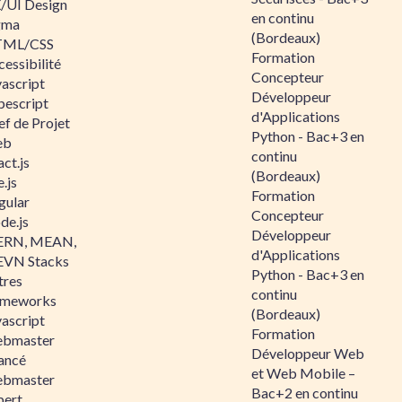
/UI Design
en continu
gma
(Bordeaux)
ML/CSS
Formation
essibilité
Concepteur
vascript
Développeur
pescript
d'Applications
ef de Projet
Python - Bac+3 en
eb
continu
ct.js
(Bordeaux)
.js
Formation
gular
Concepteur
de.js
Développeur
RN, MEAN,
d'Applications
VN Stacks
Python - Bac+3 en
tres
continu
ameworks
(Bordeaux)
vascript
Formation
bmaster
Développeur Web
ancé
et Web Mobile –
bmaster
Bac+2 en continu
pert