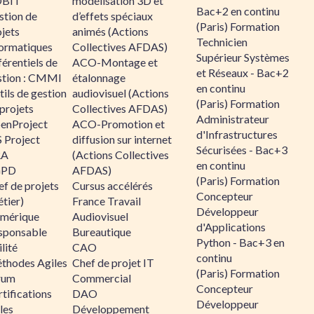
BIT
modélisation 3D et
Bac+2 en continu
stion de
d’effets spéciaux
(Paris) Formation
jets
animés (Actions
Technicien
formatiques
Collectives AFDAS)
Supérieur Systèmes
érentiels de
ACO-Montage et
et Réseaux - Bac+2
stion : CMMI
étalonnage
en continu
ils de gestion
audiovisuel (Actions
(Paris) Formation
projets
Collectives AFDAS)
Administrateur
enProject
ACO-Promotion et
d'Infrastructures
 Project
diffusion sur internet
Sécurisées - Bac+3
RA
(Actions Collectives
en continu
GPD
AFDAS)
(Paris) Formation
f de projets
Cursus accélérés
Concepteur
tier)
France Travail
Développeur
mérique
Audiovisuel
d'Applications
sponsable
Bureautique
Python - Bac+3 en
lité
CAO
continu
thodes Agiles
Chef de projet IT
(Paris) Formation
rum
Commercial
Concepteur
tifications
DAO
Développeur
les
Développement