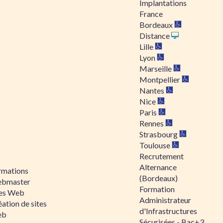
Implantations
France
Bordeaux
Distance
Lille
Lyon
Marseille
Montpellier
Nantes
Nice
Paris
Rennes
Strasbourg
Toulouse
Recrutement
Alternance
rmations
(Bordeaux)
bmaster
Formation
tes Web
Administrateur
ation de sites
d'Infrastructures
eb
Sécurisées - Bac+3