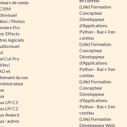
en continu
teurs de rendu
(Lille) Formation
CISM
Concepteur
diovisuel
Développeur
déos / Photos
d'Applications
emiere Pro
Python - Bac+3 en
er Effects
continu
res logiciels
(Lille) Formation
udiovisuel
Concepteur
id
Développeur
al Cut Pro
d'Applications
Vinci
Python - Bac+3 en
O et
continu
aitement du son
(Lille) Formation
ministrateur
Concepteur
nux
Développeur
nux
d'Applications
nux LPI C1
Python - Bac+3 en
nux LPI C2
continu
nux Avancé
(Lille) Formation
ux : autres
Développeur Web