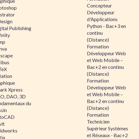
aphique
Concepteur
otoshop
Développeur
ustrator
d'Applications
Design
Python - Bac+3 en
ital Publishing
continu
inity
(Distance)
mp
Formation
nva
Développeur Web
kscape
et Web Mobile –
ribus
Bac+2 en continu
TeX
(Distance)
éation
Formation
aphique
Développeur Web
ark Xpress
et Web Mobile –
O, DAO, 3D
Bac+2 en continu
ndamentaux du
(Distance)
ssin
Formation
toCAD
Technicien
vit
Supérieur Systèmes
lidworks
et Réseaux - Bac+2
tia