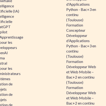
owflake
d'Applications
elligence
Python - Bac+3 en
ificielle (IA)
continu
elligence
(Toulouse)
ificielle
Formation
atGPT
Concepteur
pilot
Développeur
 Apprentissage
d'Applications
pour les
Python - Bac+3 en
veloppeurs
continu
enAI
(Toulouse)
ama
Formation
stral
Développeur Web
pour les
et Web Mobile –
ministrateurs
Bac+2 en continu
stèmes
(Toulouse)
stion de
Formation
jets
Développeur Web
stion de
et Web Mobile –
jets
Bac+2 en continu
stion de