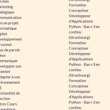
rchés
Formation
rketing
Concepteur
ratégique
Développeur
mmunication
d'Applications
s un projet
Python - Bac+3 en
formatique
continu
glais
(Strasbourg)
veloppement
Formation
rsonnel
Concepteur
se de parole
Développeur
eux
d'Applications
mmuniquer
Python - Bac+3 en
velopper son
continu
entiel
(Strasbourg)
dapter à son
Formation
vironnement
Concepteur
E
Développeur
istant(e) de
d'Applications
ection
Python - Bac+3 en
tres Cours
continu
reautique