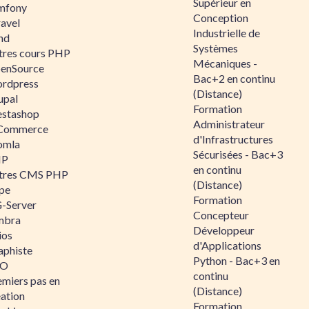
Supérieur en
mfony
Conception
ravel
Industrielle de
nd
Systèmes
tres cours PHP
Mécaniques -
enSource
Bac+2 en continu
rdpress
(Distance)
upal
Formation
estashop
Administrateur
Commerce
d'Infrastructures
omla
Sécurisées - Bac+3
IP
en continu
tres CMS PHP
(Distance)
pe
Formation
-Server
Concepteur
mbra
Développeur
ios
d'Applications
aphiste
Python - Bac+3 en
AO
continu
emiers pas en
(Distance)
éation
Formation