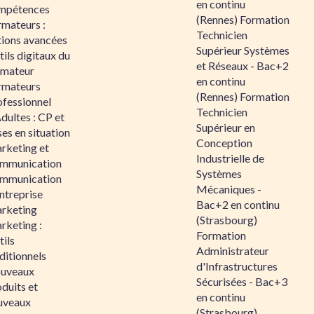
en continu
mpétences
(Rennes) Formation
rmateurs :
Technicien
tions avancées
Supérieur Systèmes
ils digitaux du
et Réseaux - Bac+2
rmateur
en continu
rmateurs
(Rennes) Formation
ofessionnel
Technicien
dultes : CP et
Supérieur en
es en situation
Conception
rketing et
Industrielle de
mmunication
Systèmes
mmunication
Mécaniques -
ntreprise
Bac+2 en continu
rketing
(Strasbourg)
rketing :
Formation
ils
Administrateur
ditionnels
d'Infrastructures
uveaux
Sécurisées - Bac+3
duits et
en continu
uveaux
(Strasbourg)