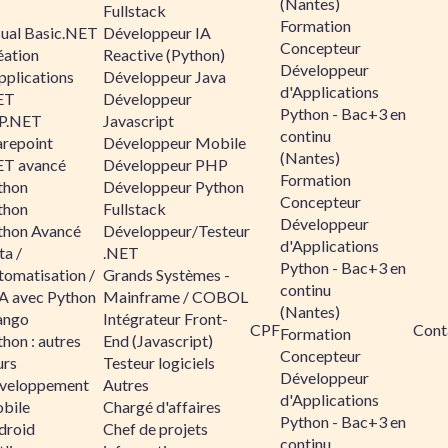
(Nantes)
Fullstack
Formation
sual Basic.NET
Développeur IA
Concepteur
éation
Reactive (Python)
Développeur
pplications
Développeur Java
d'Applications
ET
Développeur
Python - Bac+3 en
P.NET
Javascript
continu
arepoint
Développeur Mobile
(Nantes)
ET avancé
Développeur PHP
Formation
thon
Développeur Python
Concepteur
thon
Fullstack
Développeur
thon Avancé
Développeur/Testeur
d'Applications
ta /
.NET
Python - Bac+3 en
tomatisation /
Grands Systèmes -
continu
A avec Python
Mainframe / COBOL
(Nantes)
ango
Intégrateur Front-
CPF
Cont
Formation
hon : autres
End (Javascript)
Concepteur
urs
Testeur logiciels
Développeur
veloppement
Autres
d'Applications
bile
Chargé d'affaires
Python - Bac+3 en
droid
Chef de projets
continu