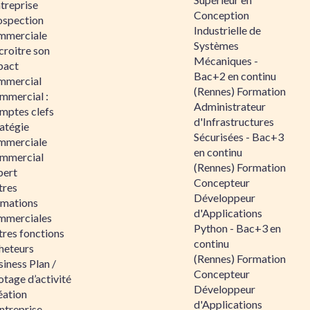
ntreprise
Conception
ospection
Industrielle de
mmerciale
Systèmes
croitre son
Mécaniques -
pact
Bac+2 en continu
mmercial
(Rennes) Formation
mmercial :
Administrateur
mptes clefs
d'Infrastructures
atégie
Sécurisées - Bac+3
mmerciale
en continu
mmercial
(Rennes) Formation
pert
Concepteur
tres
Développeur
rmations
d'Applications
mmerciales
Python - Bac+3 en
tres fonctions
continu
heteurs
(Rennes) Formation
iness Plan /
Concepteur
otage d’activité
Développeur
éation
d'Applications
ntreprise