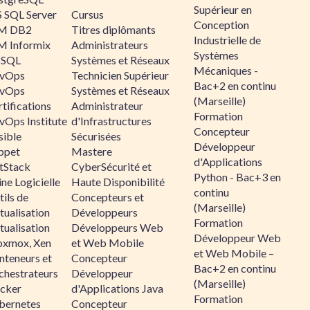
Supérieur en
 SQL Server
Cursus
Conception
M DB2
Titres diplômants
Industrielle de
M Informix
Administrateurs
Systèmes
SQL
Systèmes et Réseaux
Mécaniques -
vOps
Technicien Supérieur
Bac+2 en continu
vOps
Systèmes et Réseaux
(Marseille)
tifications
Administrateur
Formation
vOps Institute
d'Infrastructures
Concepteur
sible
Sécurisées
Développeur
ppet
Mastere
d'Applications
ltStack
CyberSécurité et
Python - Bac+3 en
ne Logicielle
Haute Disponibilité
continu
ils de
Concepteurs et
(Marseille)
tualisation
Développeurs
Formation
tualisation
Développeurs Web
Développeur Web
oxmox, Xen
et Web Mobile
et Web Mobile –
nteneurs et
Concepteur
Bac+2 en continu
chestrateurs
Développeur
(Marseille)
cker
d'Applications Java
Formation
bernetes
Concepteur