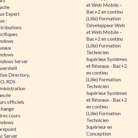
urs
et Web Mobile –
ache
Bac+2 en continu
nux Expert
(Lille) Formation
ux :
Développeur Web
tributions
et Web Mobile –
écifiques
Bac+2 en continu
ndows
(Lille) Formation
seaux
Technicien
ndows
Supérieur Systèmes
ndows Server
et Réseaux - Bac+2
wershell
en continu
ive Directory,
(Lille) Formation
O, RDS
Technicien
ministration
Supérieur Systèmes
ancée
et Réseaux - Bac+2
rs officiels
en continu
change
(Lille) Formation
tres cours
Technicien
ndows
Supérieur en
arepoint
Conception
nc Server