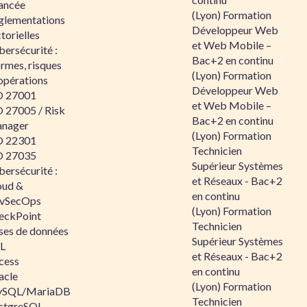
ancée
(Lyon) Formation
glementations
Développeur Web
torielles
et Web Mobile –
ersécurité :
Bac+2 en continu
rmes, risques
(Lyon) Formation
opérations
Développeur Web
O 27001
et Web Mobile –
O 27005 / Risk
Bac+2 en continu
nager
(Lyon) Formation
O 22301
Technicien
O 27035
Supérieur Systèmes
ersécurité :
et Réseaux - Bac+2
oud &
en continu
vSecOps
(Lyon) Formation
eckPoint
Technicien
ses de données
Supérieur Systèmes
L
et Réseaux - Bac+2
cess
en continu
acle
(Lyon) Formation
SQL/MariaDB
Technicien
stgreSQL