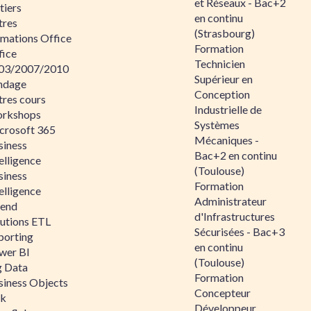
et Réseaux - Bac+2
tiers
en continu
tres
(Strasbourg)
rmations Office
Formation
fice
Technicien
03/2007/2010
Supérieur en
ndage
Conception
tres cours
Industrielle de
rkshops
Systèmes
crosoft 365
Mécaniques -
siness
Bac+2 en continu
elligence
(Toulouse)
siness
Formation
elligence
Administrateur
lend
d'Infrastructures
lutions ETL
Sécurisées - Bac+3
porting
en continu
wer BI
(Toulouse)
g Data
Formation
siness Objects
Concepteur
ik
Développeur