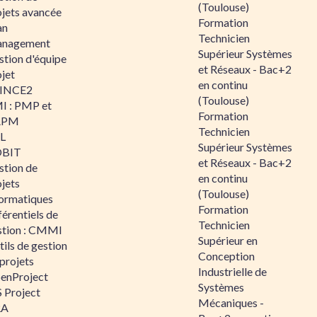
(Toulouse)
ojets avancée
Formation
an
Technicien
nagement
Supérieur Systèmes
stion d'équipe
et Réseaux - Bac+2
jet
en continu
INCE2
(Toulouse)
I : PMP et
Formation
APM
Technicien
IL
Supérieur Systèmes
BIT
et Réseaux - Bac+2
stion de
en continu
jets
(Toulouse)
formatiques
Formation
érentiels de
Technicien
stion : CMMI
Supérieur en
ils de gestion
Conception
projets
Industrielle de
enProject
Systèmes
 Project
Mécaniques -
RA