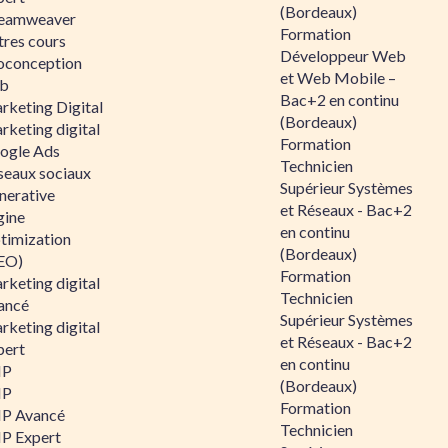
(Bordeaux)
eamweaver
Formation
tres cours
Développeur Web
oconception
et Web Mobile –
b
Bac+2 en continu
rketing Digital
(Bordeaux)
rketing digital
Formation
ogle Ads
Technicien
seaux sociaux
Supérieur Systèmes
nerative
et Réseaux - Bac+2
gine
en continu
timization
(Bordeaux)
EO)
Formation
rketing digital
Technicien
ancé
Supérieur Systèmes
rketing digital
et Réseaux - Bac+2
pert
en continu
HP
(Bordeaux)
HP
Formation
P Avancé
Technicien
P Expert