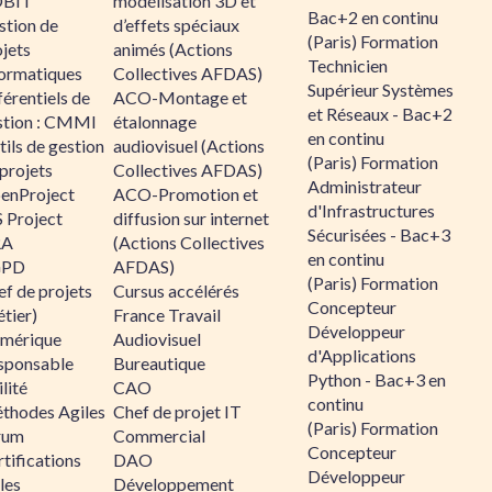
BIT
modélisation 3D et
Bac+2 en continu
stion de
d’effets spéciaux
(Paris) Formation
jets
animés (Actions
Technicien
formatiques
Collectives AFDAS)
Supérieur Systèmes
érentiels de
ACO-Montage et
et Réseaux - Bac+2
stion : CMMI
étalonnage
en continu
ils de gestion
audiovisuel (Actions
(Paris) Formation
projets
Collectives AFDAS)
Administrateur
enProject
ACO-Promotion et
d'Infrastructures
 Project
diffusion sur internet
Sécurisées - Bac+3
RA
(Actions Collectives
en continu
GPD
AFDAS)
(Paris) Formation
f de projets
Cursus accélérés
Concepteur
tier)
France Travail
Développeur
mérique
Audiovisuel
d'Applications
sponsable
Bureautique
Python - Bac+3 en
lité
CAO
continu
thodes Agiles
Chef de projet IT
(Paris) Formation
rum
Commercial
Concepteur
tifications
DAO
Développeur
les
Développement