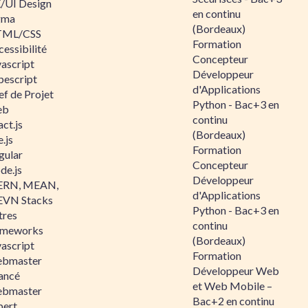
/UI Design
en continu
gma
(Bordeaux)
ML/CSS
Formation
essibilité
Concepteur
vascript
Développeur
pescript
d'Applications
ef de Projet
Python - Bac+3 en
eb
continu
ct.js
(Bordeaux)
.js
Formation
gular
Concepteur
de.js
Développeur
RN, MEAN,
d'Applications
VN Stacks
Python - Bac+3 en
tres
continu
ameworks
(Bordeaux)
vascript
Formation
bmaster
Développeur Web
ancé
et Web Mobile –
bmaster
Bac+2 en continu
pert