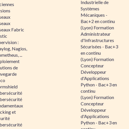
Industrielle de
ciennes
Systèmes
rsions
Mécaniques -
seaux
Bac+2 en continu
seaux
(Lyon) Formation
seaux Fabric
Administrateur
stic
d'Infrastructures
ervision :
Sécurisées - Bac+3
aylog, Nagios,
en continu
metheus, ...
(Lyon) Formation
ploiement
Concepteur
utions de
Développeur
uvegarde
d'Applications
sco
Python - Bac+3 en
ormshield
continu
bersécurité
(Lyon) Formation
bersécurité
Concepteur
ndamentaux
Développeur
cking et
d'Applications
urité
Python - Bac+3 en
bersécurité
continu