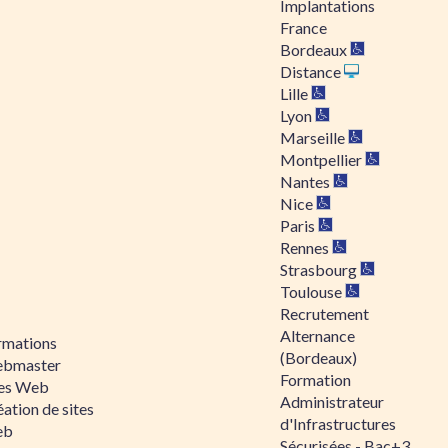
Implantations
France
Bordeaux
Distance
Lille
Lyon
Marseille
Montpellier
Nantes
Nice
Paris
Rennes
Strasbourg
Toulouse
Recrutement
Alternance
rmations
(Bordeaux)
bmaster
Formation
tes Web
Administrateur
ation de sites
d'Infrastructures
eb
Sécurisées - Bac+3