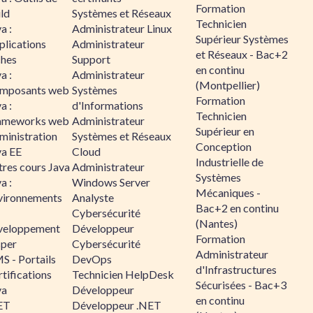
Formation
ld
Systèmes et Réseaux
Technicien
a :
Administrateur Linux
Supérieur Systèmes
plications
Administrateur
et Réseaux - Bac+2
ches
Support
en continu
a :
Administrateur
(Montpellier)
mposants web
Systèmes
Formation
a :
d'Informations
Technicien
ameworks web
Administrateur
Supérieur en
ministration
Systèmes et Réseaux
Conception
va EE
Cloud
Industrielle de
tres cours Java
Administrateur
Systèmes
a :
Windows Server
Mécaniques -
vironnements
Analyste
Bac+2 en continu
Cybersécurité
(Nantes)
veloppement
Développeur
Formation
sper
Cybersécurité
Administrateur
S - Portails
DevOps
d'Infrastructures
tifications
Technicien HelpDesk
Sécurisées - Bac+3
va
Développeur
en continu
ET
Développeur .NET