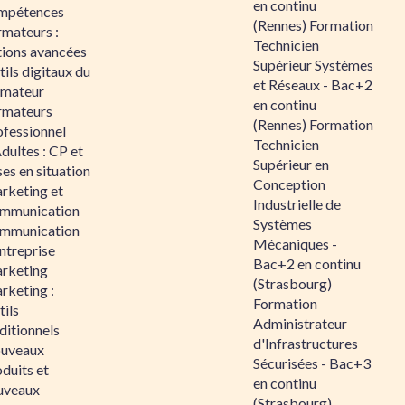
en continu
mpétences
(Rennes) Formation
rmateurs :
Technicien
tions avancées
Supérieur Systèmes
ils digitaux du
et Réseaux - Bac+2
rmateur
en continu
rmateurs
(Rennes) Formation
ofessionnel
Technicien
dultes : CP et
Supérieur en
es en situation
Conception
rketing et
Industrielle de
mmunication
Systèmes
mmunication
Mécaniques -
ntreprise
Bac+2 en continu
rketing
(Strasbourg)
rketing :
Formation
ils
Administrateur
ditionnels
d'Infrastructures
uveaux
Sécurisées - Bac+3
duits et
en continu
uveaux
(Strasbourg)