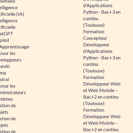
owflake
d'Applications
elligence
Python - Bac+3 en
ificielle (IA)
continu
elligence
(Toulouse)
ificielle
Formation
atGPT
Concepteur
pilot
Développeur
 Apprentissage
d'Applications
pour les
Python - Bac+3 en
veloppeurs
continu
enAI
(Toulouse)
ama
Formation
stral
Développeur Web
pour les
et Web Mobile –
ministrateurs
Bac+2 en continu
stèmes
(Toulouse)
stion de
Formation
jets
Développeur Web
stion de
et Web Mobile –
jets
Bac+2 en continu
stion de