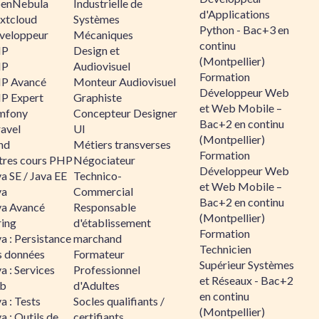
enNebula
Industrielle de
d'Applications
xtcloud
Systèmes
Python - Bac+3 en
veloppeur
Mécaniques
continu
HP
Design et
(Montpellier)
HP
Audiovisuel
Formation
P Avancé
Monteur Audiovisuel
Développeur Web
P Expert
Graphiste
et Web Mobile –
mfony
Concepteur Designer
Bac+2 en continu
ravel
UI
(Montpellier)
nd
Métiers transverses
Formation
tres cours PHP
Négociateur
Développeur Web
a SE / Java EE
Technico-
et Web Mobile –
va
Commercial
Bac+2 en continu
va Avancé
Responsable
(Montpellier)
ring
d'établissement
Formation
a : Persistance
marchand
Technicien
s données
Formateur
Supérieur Systèmes
a : Services
Professionnel
et Réseaux - Bac+2
b
d'Adultes
en continu
a : Tests
Socles qualifiants /
(Montpellier)
a : Outils de
certifiants