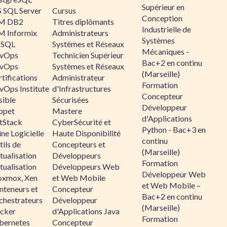
Supérieur en
 SQL Server
Cursus
Conception
M DB2
Titres diplômants
Industrielle de
M Informix
Administrateurs
Systèmes
SQL
Systèmes et Réseaux
Mécaniques -
vOps
Technicien Supérieur
Bac+2 en continu
vOps
Systèmes et Réseaux
(Marseille)
tifications
Administrateur
Formation
vOps Institute
d'Infrastructures
Concepteur
sible
Sécurisées
Développeur
ppet
Mastere
d'Applications
ltStack
CyberSécurité et
Python - Bac+3 en
ne Logicielle
Haute Disponibilité
continu
ils de
Concepteurs et
(Marseille)
tualisation
Développeurs
Formation
tualisation
Développeurs Web
Développeur Web
oxmox, Xen
et Web Mobile
et Web Mobile –
nteneurs et
Concepteur
Bac+2 en continu
chestrateurs
Développeur
(Marseille)
cker
d'Applications Java
Formation
bernetes
Concepteur