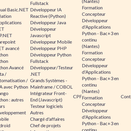
(Nantes)
Fullstack
Formation
sual Basic.NET
Développeur IA
Concepteur
éation
Reactive (Python)
Développeur
pplications
Développeur Java
d'Applications
ET
Développeur
Python - Bac+3 en
P.NET
Javascript
continu
arepoint
Développeur Mobile
(Nantes)
ET avancé
Développeur PHP
Formation
thon
Développeur Python
Concepteur
thon
Fullstack
Développeur
thon Avancé
Développeur/Testeur
d'Applications
ta /
.NET
Python - Bac+3 en
tomatisation /
Grands Systèmes -
continu
A avec Python
Mainframe / COBOL
(Nantes)
ango
Intégrateur Front-
CPF
Cont
Formation
hon : autres
End (Javascript)
Concepteur
urs
Testeur logiciels
Développeur
veloppement
Autres
d'Applications
bile
Chargé d'affaires
Python - Bac+3 en
droid
Chef de projets
continu