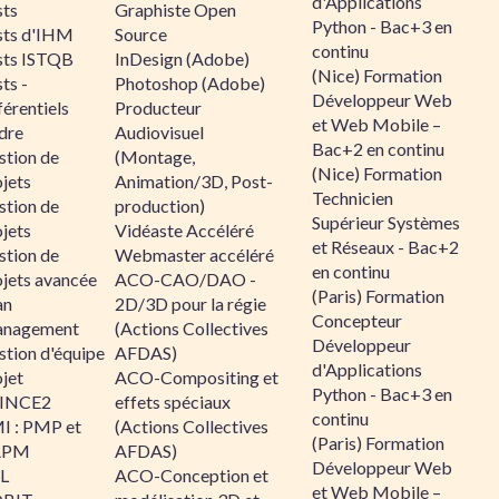
d'Applications
sts
Graphiste Open
Python - Bac+3 en
sts d'IHM
Source
continu
sts ISTQB
InDesign (Adobe)
(Nice) Formation
ts -
Photoshop (Adobe)
Développeur Web
érentiels
Producteur
et Web Mobile –
dre
Audiovisuel
Bac+2 en continu
stion de
(Montage,
(Nice) Formation
jets
Animation/3D, Post-
Technicien
stion de
production)
Supérieur Systèmes
jets
Vidéaste Accéléré
et Réseaux - Bac+2
stion de
Webmaster accéléré
en continu
ojets avancée
ACO-CAO/DAO -
(Paris) Formation
an
2D/3D pour la régie
Concepteur
nagement
(Actions Collectives
Développeur
stion d'équipe
AFDAS)
d'Applications
jet
ACO-Compositing et
Python - Bac+3 en
INCE2
effets spéciaux
continu
I : PMP et
(Actions Collectives
(Paris) Formation
APM
AFDAS)
Développeur Web
IL
ACO-Conception et
et Web Mobile –