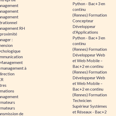
Python - Bac+3 en
nagement
continu
nagement
(Rennes) Formation
nagement
Concepteur
érationnel
Développeur
nagement RH
d'Applications
 proximité
Python - Bac+3 en
nager :
continu
mension
(Rennes) Formation
ychologique
Développeur Web
mmunication
et Web Mobile –
 Management
Bac+2 en continu
 management à
(Rennes) Formation
direction
Développeur Web
KR
et Web Mobile –
tres
Bac+2 en continu
rmations
(Rennes) Formation
nagement
Technicien
rmateurs
Supérieur Systèmes
rmateurs
et Réseaux - Bac+2
ansmission de