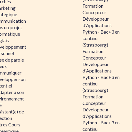
rchés
Formation
rketing
Concepteur
ratégique
Développeur
mmunication
d'Applications
s un projet
Python - Bac+3 en
formatique
continu
glais
(Strasbourg)
veloppement
Formation
rsonnel
Concepteur
se de parole
Développeur
eux
d'Applications
mmuniquer
Python - Bac+3 en
velopper son
continu
entiel
(Strasbourg)
dapter à son
Formation
vironnement
Concepteur
E
Développeur
istant(e) de
d'Applications
ection
Python - Bac+3 en
tres Cours
continu
reautique