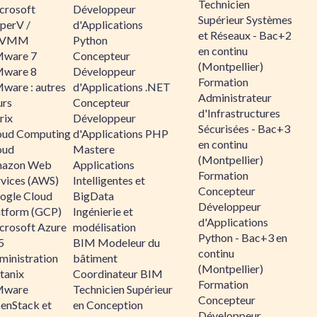
Technicien
crosoft
Développeur
Supérieur Systèmes
perV /
d'Applications
et Réseaux - Bac+2
CVMM
Python
en continu
ware 7
Concepteur
(Montpellier)
ware 8
Développeur
Formation
ware : autres
d'Applications .NET
Administrateur
urs
Concepteur
d'Infrastructures
rix
Développeur
Sécurisées - Bac+3
oud Computing
d'Applications PHP
en continu
oud
Mastere
(Montpellier)
azon Web
Applications
Formation
rvices (AWS)
Intelligentes et
Concepteur
ogle Cloud
BigData
Développeur
atform (GCP)
Ingénierie et
d'Applications
crosoft Azure
modélisation
Python - Bac+3 en
5
BIM Modeleur du
continu
ministration
bâtiment
(Montpellier)
tanix
Coordinateur BIM
Formation
ware
Technicien Supérieur
Concepteur
enStack et
en Conception
Développeur