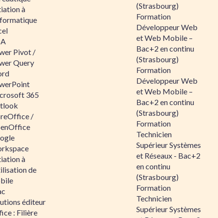
(Strasbourg)
tiation à
Formation
nformatique
Développeur Web
cel
et Web Mobile –
BA
Bac+2 en continu
wer Pivot /
(Strasbourg)
wer Query
Formation
rd
Développeur Web
werPoint
et Web Mobile –
crosoft 365
Bac+2 en continu
tlook
(Strasbourg)
reOffice /
Formation
enOffice
Technicien
ogle
Supérieur Systèmes
rkspace
et Réseaux - Bac+2
tiation à
en continu
tilisation de
(Strasbourg)
bile
Formation
ac
Technicien
utions éditeur
Supérieur Systèmes
ice : Filière