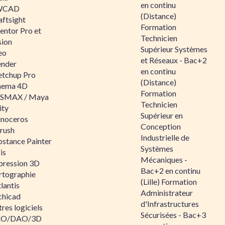
en continu
WCAD
(Distance)
aftsight
Formation
entor Pro et
Technicien
sion
Supérieur Systèmes
eo
et Réseaux - Bac+2
ender
en continu
etchup Pro
(Distance)
nema 4D
Formation
SMAX / Maya
Technicien
ity
Supérieur en
inoceros
Conception
rush
Industrielle de
bstance Painter
Systèmes
is
Mécaniques -
pression 3D
Bac+2 en continu
rtographie
(Lille) Formation
lantis
Administrateur
chicad
d'Infrastructures
res logiciels
Sécurisées - Bac+3
O/DAO/3D