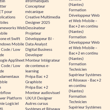
lin
informatiques
(Nantes)
tter
Concepteur
Formation
ET pour
mécanique
Développeur Web
lications
Creative Multimedia
et Web Mobile –
biles
Designer 2025
Bac+2 en continu
ameworks Web
Dessinateur
(Nantes)
bile
Projeteur
Formation
one et Swift
Développeur BI -
Développeur Web
ndows Mobile
Data Analyst
et Web Mobile –
 Code / Low
Digital Business
Bac+2 en continu
de
Developer
(Nantes)
ogle AppSheet
Monteur Intégrateur
Formation
 Code / Low
de contenus e-
Technicien
de
learning
Supérieur Systèmes
ndamentaux
Prépa Bac +2
et Réseaux - Bac+2
bble
Graphiste
en continu
n
Prépa Bac +2
(Nantes)
bflow
Monteur audiovisuel
Formation
wer Platform
UX/UI Designer
Technicien
ie Logiciel
Autres cursus
Supérieur Systèmes
ML
Systèmes et Réseaux