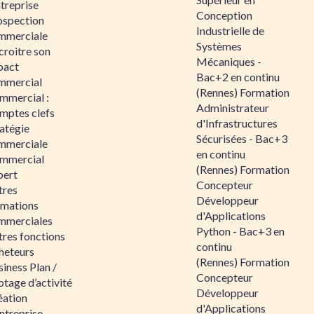
ntreprise
Conception
ospection
Industrielle de
mmerciale
Systèmes
croitre son
Mécaniques -
pact
Bac+2 en continu
mmercial
(Rennes) Formation
mmercial :
Administrateur
mptes clefs
d'Infrastructures
atégie
Sécurisées - Bac+3
mmerciale
en continu
mmercial
(Rennes) Formation
pert
Concepteur
tres
Développeur
rmations
d'Applications
mmerciales
Python - Bac+3 en
tres fonctions
continu
heteurs
(Rennes) Formation
iness Plan /
Concepteur
otage d’activité
Développeur
éation
d'Applications
ntreprise