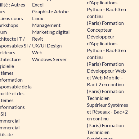
d'Applications
lité : Autres
Excel
Python - Bac+3 en
urs
Graphiste Adobe
continu
ciens cours
Linux
(Paris) Formation
rkshops
Management
Concepteur
rum
Marketing digital
Développeur
hitecte IT /
Revit
d'Applications
sponsables SI /
UX/UI Design
Python - Bac+3 en
cideurs
Web
continu
chitecture
Windows Server
(Paris) Formation
icielle
Développeur Web
stèmes
et Web Mobile –
information
Bac+2 en continu
sponsable de la
(Paris) Formation
urité et des
Technicien
stèmes
Supérieur Systèmes
informations
et Réseaux - Bac+2
SI)
en continu
mmercial
(Paris) Formation
mmercial
Technicien
ils de
Supérieur en