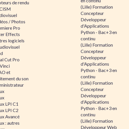
en continu
teurs de rendu
(Lille) Formation
CISM
Concepteur
diovisuel
Développeur
déos / Photos
d'Applications
emiere Pro
Python - Bac+3 en
er Effects
continu
res logiciels
(Lille) Formation
udiovisuel
Concepteur
id
Développeur
al Cut Pro
d'Applications
Vinci
Python - Bac+3 en
O et
continu
aitement du son
(Lille) Formation
ministrateur
Concepteur
nux
Développeur
nux
d'Applications
nux LPI C1
Python - Bac+3 en
nux LPI C2
continu
nux Avancé
(Lille) Formation
ux : autres
Développeur Web