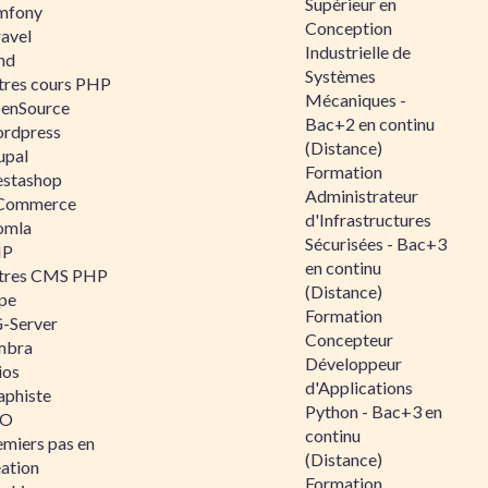
Supérieur en
mfony
Conception
ravel
Industrielle de
nd
Systèmes
tres cours PHP
Mécaniques -
enSource
Bac+2 en continu
rdpress
(Distance)
upal
Formation
estashop
Administrateur
Commerce
d'Infrastructures
omla
Sécurisées - Bac+3
IP
en continu
tres CMS PHP
(Distance)
pe
Formation
-Server
Concepteur
mbra
Développeur
ios
d'Applications
aphiste
Python - Bac+3 en
AO
continu
emiers pas en
(Distance)
éation
Formation