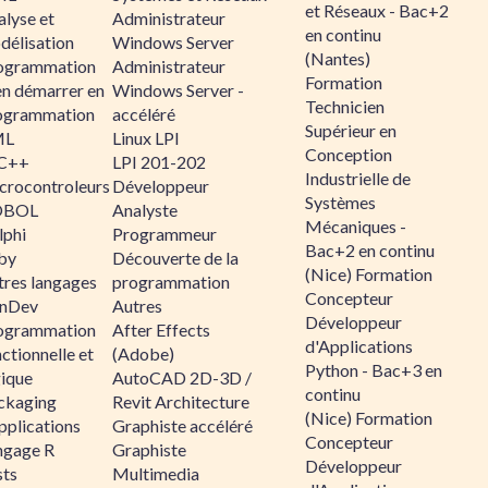
et Réseaux - Bac+2
alyse et
Administrateur
en continu
délisation
Windows Server
(Nantes)
ogrammation
Administrateur
Formation
en démarrer en
Windows Server -
Technicien
ogrammation
accéléré
Supérieur en
ML
Linux LPI
Conception
C++
LPI 201-202
Industrielle de
crocontroleurs
Développeur
Systèmes
OBOL
Analyste
Mécaniques -
lphi
Programmeur
Bac+2 en continu
by
Découverte de la
(Nice) Formation
tres langages
programmation
Concepteur
nDev
Autres
Développeur
ogrammation
After Effects
d'Applications
ctionnelle et
(Adobe)
Python - Bac+3 en
gique
AutoCAD 2D-3D /
continu
ckaging
Revit Architecture
(Nice) Formation
pplications
Graphiste accéléré
Concepteur
ngage R
Graphiste
Développeur
sts
Multimedia