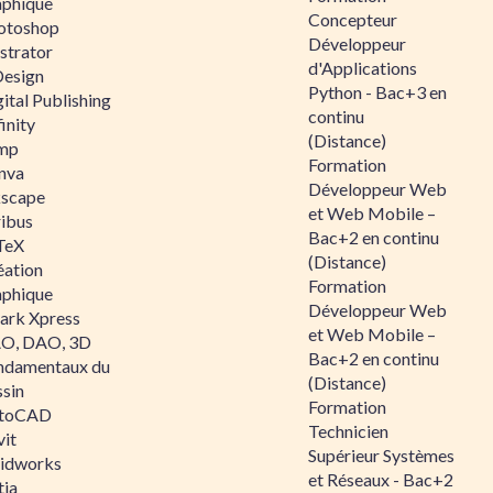
aphique
Concepteur
otoshop
Développeur
ustrator
d'Applications
Design
Python - Bac+3 en
ital Publishing
continu
inity
(Distance)
mp
Formation
nva
Développeur Web
kscape
et Web Mobile –
ribus
Bac+2 en continu
TeX
(Distance)
éation
Formation
aphique
Développeur Web
ark Xpress
et Web Mobile –
O, DAO, 3D
Bac+2 en continu
ndamentaux du
(Distance)
ssin
Formation
toCAD
Technicien
vit
Supérieur Systèmes
lidworks
et Réseaux - Bac+2
tia