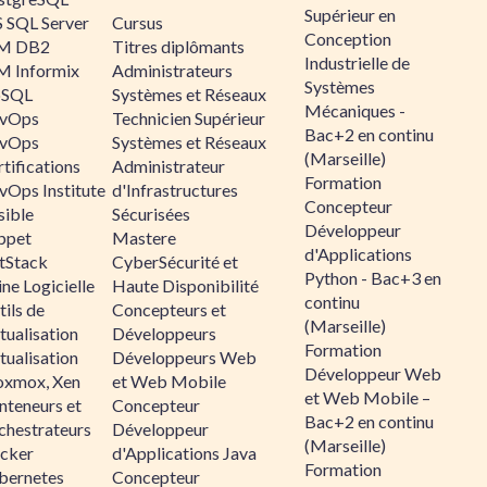
Supérieur en
 SQL Server
Cursus
Conception
M DB2
Titres diplômants
Industrielle de
M Informix
Administrateurs
Systèmes
SQL
Systèmes et Réseaux
Mécaniques -
vOps
Technicien Supérieur
Bac+2 en continu
vOps
Systèmes et Réseaux
(Marseille)
tifications
Administrateur
Formation
vOps Institute
d'Infrastructures
Concepteur
sible
Sécurisées
Développeur
ppet
Mastere
d'Applications
ltStack
CyberSécurité et
Python - Bac+3 en
ne Logicielle
Haute Disponibilité
continu
ils de
Concepteurs et
(Marseille)
tualisation
Développeurs
Formation
tualisation
Développeurs Web
Développeur Web
oxmox, Xen
et Web Mobile
et Web Mobile –
nteneurs et
Concepteur
Bac+2 en continu
chestrateurs
Développeur
(Marseille)
cker
d'Applications Java
Formation
bernetes
Concepteur