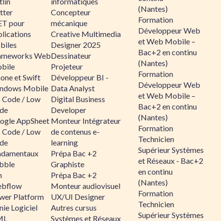
lin
informatiques
(Nantes)
tter
Concepteur
Formation
ET pour
mécanique
Développeur Web
lications
Creative Multimedia
et Web Mobile –
biles
Designer 2025
Bac+2 en continu
ameworks Web
Dessinateur
(Nantes)
bile
Projeteur
Formation
one et Swift
Développeur BI -
Développeur Web
ndows Mobile
Data Analyst
et Web Mobile –
 Code / Low
Digital Business
Bac+2 en continu
de
Developer
(Nantes)
ogle AppSheet
Monteur Intégrateur
Formation
 Code / Low
de contenus e-
Technicien
de
learning
Supérieur Systèmes
ndamentaux
Prépa Bac +2
et Réseaux - Bac+2
bble
Graphiste
en continu
n
Prépa Bac +2
(Nantes)
bflow
Monteur audiovisuel
Formation
wer Platform
UX/UI Designer
Technicien
ie Logiciel
Autres cursus
Supérieur Systèmes
ML
Systèmes et Réseaux