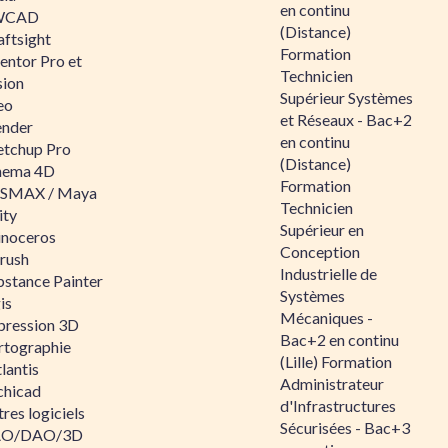
en continu
WCAD
(Distance)
aftsight
Formation
entor Pro et
Technicien
sion
Supérieur Systèmes
eo
et Réseaux - Bac+2
ender
en continu
etchup Pro
(Distance)
nema 4D
Formation
SMAX / Maya
Technicien
ity
Supérieur en
inoceros
Conception
rush
Industrielle de
bstance Painter
Systèmes
is
Mécaniques -
pression 3D
Bac+2 en continu
rtographie
(Lille) Formation
lantis
Administrateur
chicad
d'Infrastructures
res logiciels
Sécurisées - Bac+3
O/DAO/3D