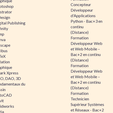
aphique
Concepteur
otoshop
Développeur
ustrator
d'Applications
Design
Python - Bac+3 en
ital Publishing
continu
inity
(Distance)
mp
Formation
nva
Développeur Web
kscape
et Web Mobile –
ribus
Bac+2 en continu
TeX
(Distance)
éation
Formation
aphique
Développeur Web
ark Xpress
et Web Mobile –
O, DAO, 3D
Bac+2 en continu
ndamentaux du
(Distance)
ssin
Formation
toCAD
Technicien
vit
Supérieur Systèmes
lidworks
et Réseaux - Bac+2
tia