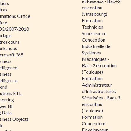
et Réseaux - Bac+2
tiers
en continu
tres
(Strasbourg)
rmations Office
Formation
fice
Technicien
03/2007/2010
Supérieur en
ndage
Conception
tres cours
Industrielle de
rkshops
Systèmes
crosoft 365
Mécaniques -
siness
Bac+2 en continu
elligence
(Toulouse)
siness
Formation
elligence
Administrateur
lend
d'Infrastructures
lutions ETL
Sécurisées - Bac+3
porting
en continu
wer BI
(Toulouse)
g Data
Formation
siness Objects
Concepteur
ik
Développeur