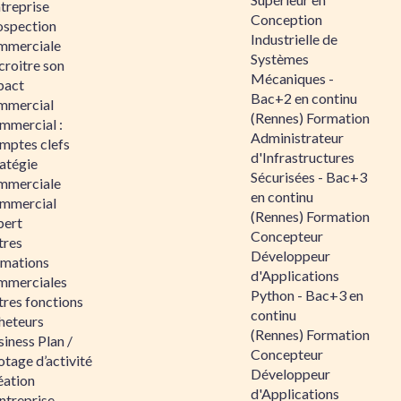
ntreprise
Conception
ospection
Industrielle de
mmerciale
Systèmes
croitre son
Mécaniques -
pact
Bac+2 en continu
mmercial
(Rennes) Formation
mmercial :
Administrateur
mptes clefs
d'Infrastructures
atégie
Sécurisées - Bac+3
mmerciale
en continu
mmercial
(Rennes) Formation
pert
Concepteur
tres
Développeur
rmations
d'Applications
mmerciales
Python - Bac+3 en
tres fonctions
continu
heteurs
(Rennes) Formation
iness Plan /
Concepteur
otage d’activité
Développeur
éation
d'Applications
ntreprise