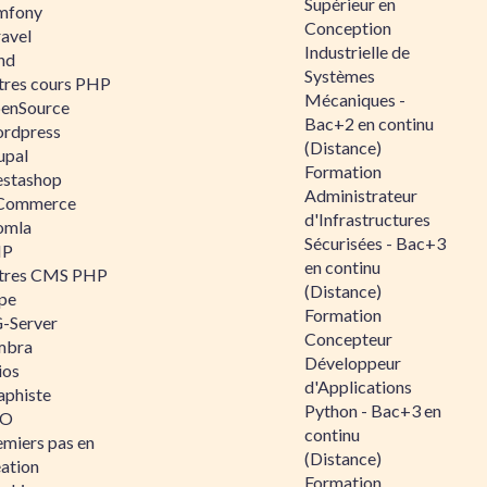
Supérieur en
mfony
Conception
ravel
Industrielle de
nd
Systèmes
tres cours PHP
Mécaniques -
enSource
Bac+2 en continu
rdpress
(Distance)
upal
Formation
estashop
Administrateur
Commerce
d'Infrastructures
omla
Sécurisées - Bac+3
IP
en continu
tres CMS PHP
(Distance)
pe
Formation
-Server
Concepteur
mbra
Développeur
ios
d'Applications
aphiste
Python - Bac+3 en
AO
continu
emiers pas en
(Distance)
éation
Formation