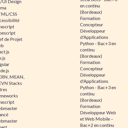
/UI Design
en continu
gma
(Bordeaux)
ML/CSS
Formation
essibilité
Concepteur
vascript
Développeur
pescript
d'Applications
ef de Projet
Python - Bac+3 en
eb
continu
ct.js
(Bordeaux)
.js
Formation
gular
Concepteur
de.js
Développeur
RN, MEAN,
d'Applications
VN Stacks
Python - Bac+3 en
tres
continu
ameworks
(Bordeaux)
vascript
Formation
bmaster
Développeur Web
ancé
et Web Mobile –
bmaster
Bac+2 en continu
pert