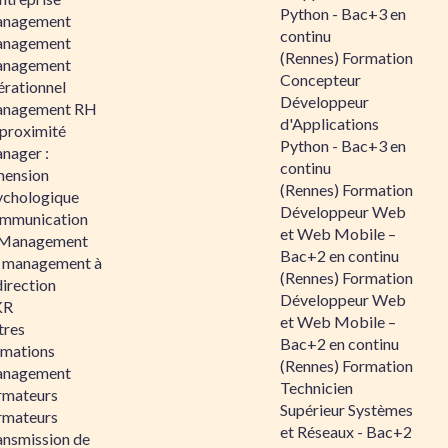
Python - Bac+3 en
nagement
continu
nagement
(Rennes) Formation
nagement
Concepteur
érationnel
Développeur
nagement RH
d'Applications
 proximité
Python - Bac+3 en
nager :
continu
mension
(Rennes) Formation
ychologique
Développeur Web
mmunication
et Web Mobile –
 Management
Bac+2 en continu
 management à
(Rennes) Formation
direction
Développeur Web
KR
et Web Mobile –
tres
Bac+2 en continu
rmations
(Rennes) Formation
nagement
Technicien
rmateurs
Supérieur Systèmes
rmateurs
et Réseaux - Bac+2
ansmission de