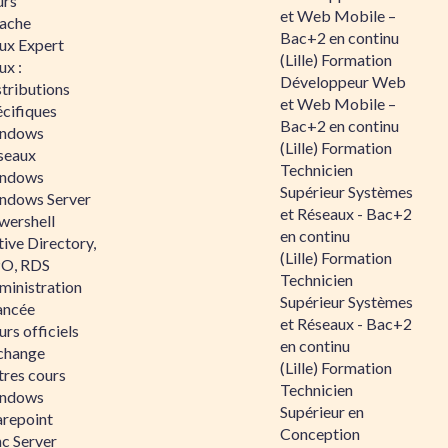
urs
et Web Mobile –
ache
Bac+2 en continu
nux Expert
(Lille) Formation
ux :
Développeur Web
tributions
et Web Mobile –
écifiques
Bac+2 en continu
ndows
(Lille) Formation
seaux
Technicien
ndows
Supérieur Systèmes
ndows Server
et Réseaux - Bac+2
wershell
en continu
ive Directory,
(Lille) Formation
O, RDS
Technicien
ministration
Supérieur Systèmes
ancée
et Réseaux - Bac+2
rs officiels
en continu
change
(Lille) Formation
tres cours
Technicien
ndows
Supérieur en
arepoint
Conception
nc Server