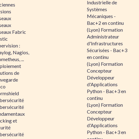
Industrielle de
ciennes
Systèmes
rsions
Mécaniques -
seaux
Bac+2 en continu
seaux
(Lyon) Formation
seaux Fabric
Administrateur
stic
d'Infrastructures
ervision :
Sécurisées - Bac+3
aylog, Nagios,
en continu
metheus, ...
(Lyon) Formation
ploiement
Concepteur
utions de
Développeur
uvegarde
d'Applications
sco
Python - Bac+3 en
ormshield
continu
bersécurité
(Lyon) Formation
bersécurité
Concepteur
ndamentaux
Développeur
cking et
d'Applications
urité
Python - Bac+3 en
bersécurité
continu