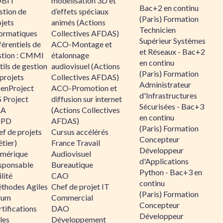
BIT
modélisation 3D et
Bac+2 en continu
stion de
d’effets spéciaux
(Paris) Formation
jets
animés (Actions
Technicien
formatiques
Collectives AFDAS)
Supérieur Systèmes
érentiels de
ACO-Montage et
et Réseaux - Bac+2
stion : CMMI
étalonnage
en continu
ils de gestion
audiovisuel (Actions
(Paris) Formation
projets
Collectives AFDAS)
Administrateur
enProject
ACO-Promotion et
d'Infrastructures
 Project
diffusion sur internet
Sécurisées - Bac+3
RA
(Actions Collectives
en continu
GPD
AFDAS)
(Paris) Formation
f de projets
Cursus accélérés
Concepteur
tier)
France Travail
Développeur
mérique
Audiovisuel
d'Applications
sponsable
Bureautique
Python - Bac+3 en
lité
CAO
continu
thodes Agiles
Chef de projet IT
(Paris) Formation
rum
Commercial
Concepteur
tifications
DAO
Développeur
les
Développement