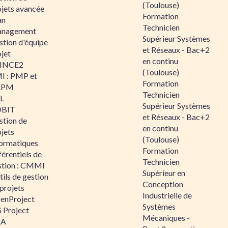
(Toulouse)
ojets avancée
Formation
an
Technicien
nagement
Supérieur Systèmes
stion d'équipe
et Réseaux - Bac+2
jet
en continu
INCE2
(Toulouse)
I : PMP et
Formation
APM
Technicien
IL
Supérieur Systèmes
BIT
et Réseaux - Bac+2
stion de
en continu
jets
(Toulouse)
formatiques
Formation
érentiels de
Technicien
stion : CMMI
Supérieur en
ils de gestion
Conception
projets
Industrielle de
enProject
Systèmes
 Project
Mécaniques -
RA