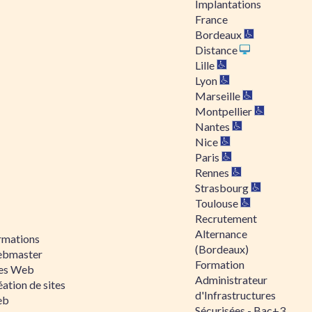
Implantations
France
Bordeaux
Distance
Lille
Lyon
Marseille
Montpellier
Nantes
Nice
Paris
Rennes
Strasbourg
Toulouse
Recrutement
Alternance
rmations
(Bordeaux)
bmaster
Formation
tes Web
Administrateur
ation de sites
d'Infrastructures
eb
Sécurisées - Bac+3