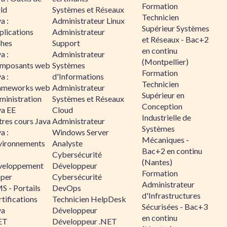
Formation
ld
Systèmes et Réseaux
Technicien
a :
Administrateur Linux
Supérieur Systèmes
plications
Administrateur
et Réseaux - Bac+2
ches
Support
en continu
a :
Administrateur
(Montpellier)
mposants web
Systèmes
Formation
a :
d'Informations
Technicien
ameworks web
Administrateur
Supérieur en
ministration
Systèmes et Réseaux
Conception
va EE
Cloud
Industrielle de
tres cours Java
Administrateur
Systèmes
a :
Windows Server
Mécaniques -
vironnements
Analyste
Bac+2 en continu
Cybersécurité
(Nantes)
veloppement
Développeur
Formation
sper
Cybersécurité
Administrateur
S - Portails
DevOps
d'Infrastructures
tifications
Technicien HelpDesk
Sécurisées - Bac+3
va
Développeur
en continu
ET
Développeur .NET