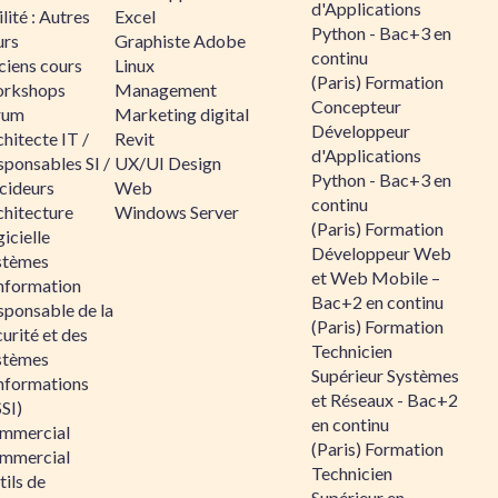
d'Applications
lité : Autres
Excel
Python - Bac+3 en
urs
Graphiste Adobe
continu
ciens cours
Linux
(Paris) Formation
rkshops
Management
Concepteur
rum
Marketing digital
Développeur
hitecte IT /
Revit
d'Applications
sponsables SI /
UX/UI Design
Python - Bac+3 en
cideurs
Web
continu
chitecture
Windows Server
(Paris) Formation
icielle
Développeur Web
stèmes
et Web Mobile –
information
Bac+2 en continu
sponsable de la
(Paris) Formation
urité et des
Technicien
stèmes
Supérieur Systèmes
informations
et Réseaux - Bac+2
SI)
en continu
mmercial
(Paris) Formation
mmercial
Technicien
ils de
Supérieur en