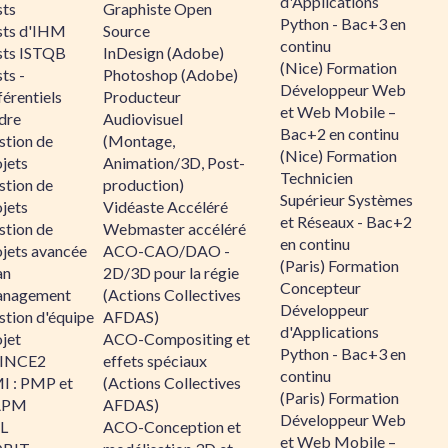
d'Applications
sts
Graphiste Open
Python - Bac+3 en
sts d'IHM
Source
continu
sts ISTQB
InDesign (Adobe)
(Nice) Formation
ts -
Photoshop (Adobe)
Développeur Web
érentiels
Producteur
et Web Mobile –
dre
Audiovisuel
Bac+2 en continu
stion de
(Montage,
(Nice) Formation
jets
Animation/3D, Post-
Technicien
stion de
production)
Supérieur Systèmes
jets
Vidéaste Accéléré
et Réseaux - Bac+2
stion de
Webmaster accéléré
en continu
ojets avancée
ACO-CAO/DAO -
(Paris) Formation
an
2D/3D pour la régie
Concepteur
nagement
(Actions Collectives
Développeur
stion d'équipe
AFDAS)
d'Applications
jet
ACO-Compositing et
Python - Bac+3 en
INCE2
effets spéciaux
continu
I : PMP et
(Actions Collectives
(Paris) Formation
APM
AFDAS)
Développeur Web
IL
ACO-Conception et
et Web Mobile –