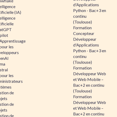
owflake
d'Applications
elligence
Python - Bac+3 en
ificielle (IA)
continu
elligence
(Toulouse)
ificielle
Formation
atGPT
Concepteur
pilot
Développeur
 Apprentissage
d'Applications
pour les
Python - Bac+3 en
veloppeurs
continu
enAI
(Toulouse)
ama
Formation
stral
Développeur Web
pour les
et Web Mobile –
ministrateurs
Bac+2 en continu
stèmes
(Toulouse)
stion de
Formation
jets
Développeur Web
stion de
et Web Mobile –
jets
Bac+2 en continu
stion de