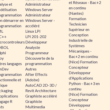
et Réseaux - Bac+2
alyse et
Administrateur
en continu
délisation
Windows Server
(Nantes)
ogrammation
Administrateur
Formation
en démarrer en
Windows Server -
Technicien
ogrammation
accéléré
Supérieur en
ML
Linux LPI
Conception
C++
LPI 201-202
Industrielle de
crocontroleurs
Développeur
Systèmes
OBOL
Analyste
Mécaniques -
lphi
Programmeur
Bac+2 en continu
by
Découverte de la
(Nice) Formation
tres langages
programmation
Concepteur
nDev
Autres
Développeur
ogrammation
After Effects
d'Applications
ctionnelle et
(Adobe)
Python - Bac+3 en
gique
AutoCAD 2D-3D /
continu
ckaging
Revit Architecture
(Nice) Formation
pplications
Graphiste accéléré
Concepteur
ngage R
Graphiste
Développeur
sts
Multimedia