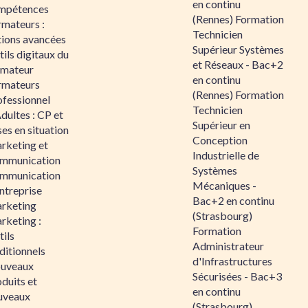
en continu
mpétences
(Rennes) Formation
rmateurs :
Technicien
tions avancées
Supérieur Systèmes
ils digitaux du
et Réseaux - Bac+2
rmateur
en continu
rmateurs
(Rennes) Formation
ofessionnel
Technicien
dultes : CP et
Supérieur en
es en situation
Conception
rketing et
Industrielle de
mmunication
Systèmes
mmunication
Mécaniques -
ntreprise
Bac+2 en continu
rketing
(Strasbourg)
rketing :
Formation
ils
Administrateur
ditionnels
d'Infrastructures
uveaux
Sécurisées - Bac+3
duits et
en continu
uveaux
(Strasbourg)