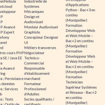
enNebula
Industrielle de
d'Applications
xtcloud
Systèmes
Python - Bac+3 en
veloppeur
Mécaniques
continu
HP
Design et
(Montpellier)
HP
Audiovisuel
Formation
P Avancé
Monteur Audiovisuel
Développeur Web
P Expert
Graphiste
et Web Mobile –
mfony
Concepteur Designer
Bac+2 en continu
ravel
UI
(Montpellier)
nd
Métiers transverses
Formation
tres cours PHP
Négociateur
Développeur Web
a SE / Java EE
Technico-
et Web Mobile –
va
Commercial
Bac+2 en continu
va Avancé
Responsable
(Montpellier)
ring
d'établissement
Formation
a : Persistance
marchand
Technicien
s données
Formateur
Supérieur Systèmes
a : Services
Professionnel
et Réseaux - Bac+2
b
d'Adultes
en continu
a : Tests
Socles qualifiants /
(Montpellier)
a : Outils de
certifiants