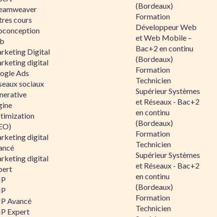
(Bordeaux)
eamweaver
Formation
tres cours
Développeur Web
oconception
et Web Mobile –
b
Bac+2 en continu
rketing Digital
(Bordeaux)
rketing digital
Formation
ogle Ads
Technicien
seaux sociaux
Supérieur Systèmes
nerative
et Réseaux - Bac+2
gine
en continu
timization
(Bordeaux)
EO)
Formation
rketing digital
Technicien
ancé
Supérieur Systèmes
rketing digital
et Réseaux - Bac+2
pert
en continu
HP
(Bordeaux)
HP
Formation
P Avancé
Technicien
P Expert