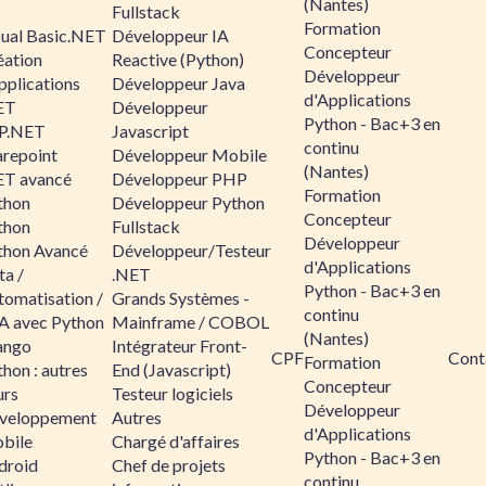
(Nantes)
Fullstack
Formation
sual Basic.NET
Développeur IA
Concepteur
éation
Reactive (Python)
Développeur
pplications
Développeur Java
d'Applications
ET
Développeur
Python - Bac+3 en
P.NET
Javascript
continu
arepoint
Développeur Mobile
(Nantes)
ET avancé
Développeur PHP
Formation
thon
Développeur Python
Concepteur
thon
Fullstack
Développeur
thon Avancé
Développeur/Testeur
d'Applications
ta /
.NET
Python - Bac+3 en
tomatisation /
Grands Systèmes -
continu
A avec Python
Mainframe / COBOL
(Nantes)
ango
Intégrateur Front-
CPF
Cont
Formation
hon : autres
End (Javascript)
Concepteur
urs
Testeur logiciels
Développeur
veloppement
Autres
d'Applications
bile
Chargé d'affaires
Python - Bac+3 en
droid
Chef de projets
continu