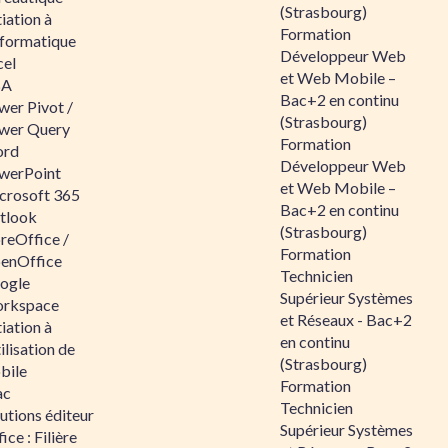
(Strasbourg)
tiation à
Formation
nformatique
Développeur Web
cel
et Web Mobile –
BA
Bac+2 en continu
wer Pivot /
(Strasbourg)
wer Query
Formation
rd
Développeur Web
werPoint
et Web Mobile –
crosoft 365
Bac+2 en continu
tlook
(Strasbourg)
reOffice /
Formation
enOffice
Technicien
ogle
Supérieur Systèmes
rkspace
et Réseaux - Bac+2
tiation à
en continu
tilisation de
(Strasbourg)
bile
Formation
ac
Technicien
utions éditeur
Supérieur Systèmes
ice : Filière