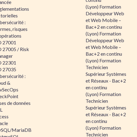
ancée
(Lyon) Formation
glementations
Développeur Web
torielles
et Web Mobile –
ersécurité :
Bac+2 en continu
rmes, risques
(Lyon) Formation
opérations
Développeur Web
O 27001
et Web Mobile –
O 27005 / Risk
Bac+2 en continu
nager
(Lyon) Formation
O 22301
Technicien
O 27035
Supérieur Systèmes
ersécurité :
et Réseaux - Bac+2
oud &
en continu
vSecOps
(Lyon) Formation
eckPoint
Technicien
ses de données
Supérieur Systèmes
L
et Réseaux - Bac+2
cess
en continu
acle
(Lyon) Formation
SQL/MariaDB
Technicien
stgreSQL