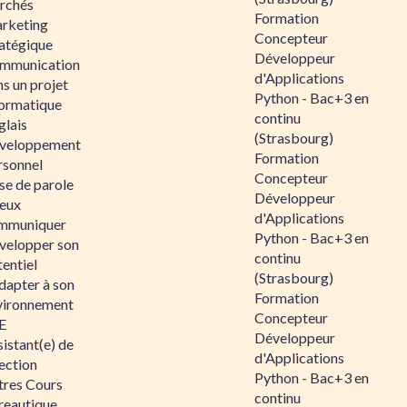
rchés
Formation
rketing
Concepteur
ratégique
Développeur
mmunication
d'Applications
s un projet
Python - Bac+3 en
formatique
continu
glais
(Strasbourg)
veloppement
Formation
rsonnel
Concepteur
se de parole
Développeur
eux
d'Applications
mmuniquer
Python - Bac+3 en
velopper son
continu
entiel
(Strasbourg)
dapter à son
Formation
vironnement
Concepteur
E
Développeur
istant(e) de
d'Applications
ection
Python - Bac+3 en
tres Cours
continu
reautique