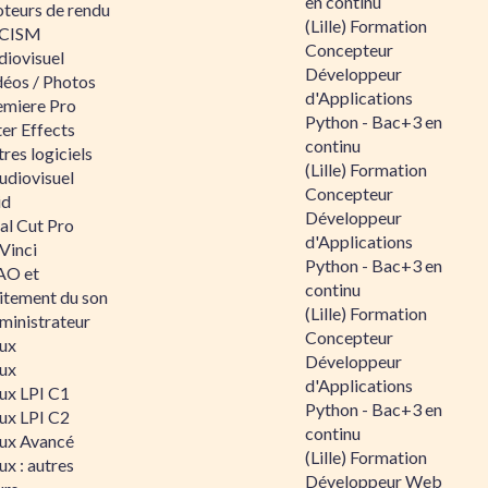
en continu
teurs de rendu
(Lille) Formation
CISM
Concepteur
diovisuel
Développeur
déos / Photos
d'Applications
emiere Pro
Python - Bac+3 en
er Effects
continu
res logiciels
(Lille) Formation
udiovisuel
Concepteur
id
Développeur
al Cut Pro
d'Applications
Vinci
Python - Bac+3 en
O et
continu
aitement du son
(Lille) Formation
ministrateur
Concepteur
nux
Développeur
nux
d'Applications
nux LPI C1
Python - Bac+3 en
nux LPI C2
continu
nux Avancé
(Lille) Formation
ux : autres
Développeur Web