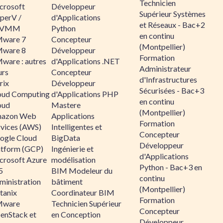
Technicien
crosoft
Développeur
Supérieur Systèmes
perV /
d'Applications
et Réseaux - Bac+2
CVMM
Python
en continu
ware 7
Concepteur
(Montpellier)
ware 8
Développeur
Formation
ware : autres
d'Applications .NET
Administrateur
urs
Concepteur
d'Infrastructures
rix
Développeur
Sécurisées - Bac+3
oud Computing
d'Applications PHP
en continu
oud
Mastere
(Montpellier)
azon Web
Applications
Formation
rvices (AWS)
Intelligentes et
Concepteur
ogle Cloud
BigData
Développeur
atform (GCP)
Ingénierie et
d'Applications
crosoft Azure
modélisation
Python - Bac+3 en
5
BIM Modeleur du
continu
ministration
bâtiment
(Montpellier)
tanix
Coordinateur BIM
Formation
ware
Technicien Supérieur
Concepteur
enStack et
en Conception
Développeur