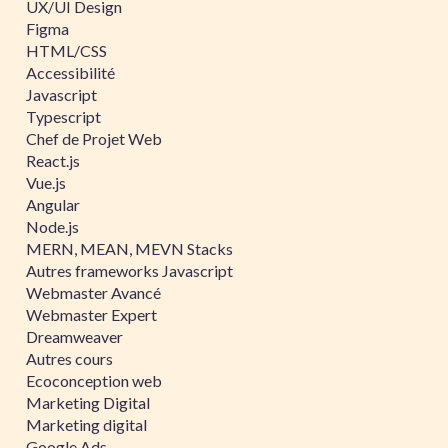
UX/UI Design
Figma
HTML/CSS
Accessibilité
Javascript
Typescript
Chef de Projet Web
React.js
Vue.js
Angular
Node.js
MERN, MEAN, MEVN Stacks
Autres frameworks Javascript
Webmaster Avancé
Webmaster Expert
Dreamweaver
Autres cours
Ecoconception web
Marketing Digital
Marketing digital
Google Ads