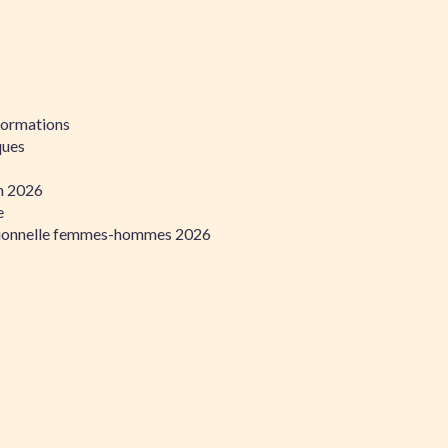
formations
ques
on 2026
e
ssionnelle femmes-hommes 2026