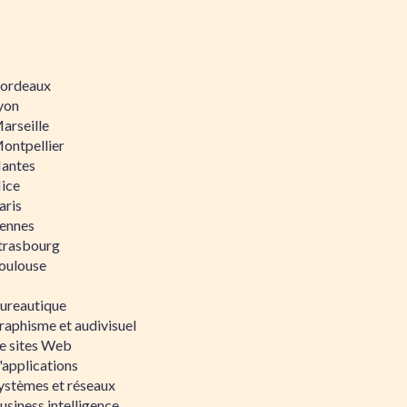
 Bordeaux
Lyon
Marseille
Montpellier
Nantes
Nice
aris
Rennes
Strasbourg
Toulouse
bureautique
raphisme et audivisuel
e sites Web
'applications
ystèmes et réseaux
siness intelligence