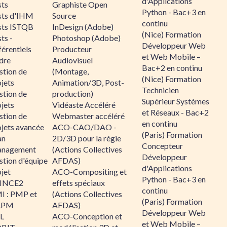
d'Applications
sts
Graphiste Open
Python - Bac+3 en
sts d'IHM
Source
continu
sts ISTQB
InDesign (Adobe)
(Nice) Formation
ts -
Photoshop (Adobe)
Développeur Web
érentiels
Producteur
et Web Mobile –
dre
Audiovisuel
Bac+2 en continu
stion de
(Montage,
(Nice) Formation
jets
Animation/3D, Post-
Technicien
stion de
production)
Supérieur Systèmes
jets
Vidéaste Accéléré
et Réseaux - Bac+2
stion de
Webmaster accéléré
en continu
ojets avancée
ACO-CAO/DAO -
(Paris) Formation
an
2D/3D pour la régie
Concepteur
nagement
(Actions Collectives
Développeur
stion d'équipe
AFDAS)
d'Applications
jet
ACO-Compositing et
Python - Bac+3 en
INCE2
effets spéciaux
continu
I : PMP et
(Actions Collectives
(Paris) Formation
APM
AFDAS)
Développeur Web
IL
ACO-Conception et
et Web Mobile –