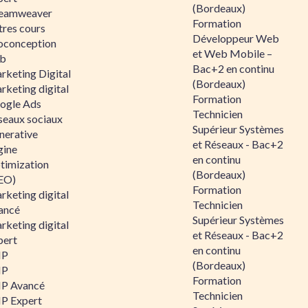
(Bordeaux)
eamweaver
Formation
tres cours
Développeur Web
oconception
et Web Mobile –
b
Bac+2 en continu
rketing Digital
(Bordeaux)
rketing digital
Formation
ogle Ads
Technicien
seaux sociaux
Supérieur Systèmes
nerative
et Réseaux - Bac+2
gine
en continu
timization
(Bordeaux)
EO)
Formation
rketing digital
Technicien
ancé
Supérieur Systèmes
rketing digital
et Réseaux - Bac+2
pert
en continu
HP
(Bordeaux)
HP
Formation
P Avancé
Technicien
P Expert