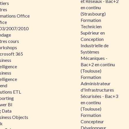
et Réseaux - Bac+2
tiers
en continu
tres
(Strasbourg)
rmations Office
Formation
fice
Technicien
03/2007/2010
Supérieur en
ndage
Conception
tres cours
Industrielle de
rkshops
Systèmes
crosoft 365
Mécaniques -
siness
Bac+2 en continu
elligence
(Toulouse)
siness
Formation
elligence
Administrateur
lend
d'Infrastructures
lutions ETL
Sécurisées - Bac+3
porting
en continu
wer BI
(Toulouse)
g Data
Formation
siness Objects
Concepteur
ik
Développeur