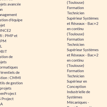
(Toulouse)
ojets avancée
Formation
an
Technicien
nagement
Supérieur Systèmes
stion d'équipe
et Réseaux - Bac+2
jet
en continu
INCE2
(Toulouse)
I : PMP et
Formation
APM
Technicien
IL
Supérieur Systèmes
BIT
et Réseaux - Bac+2
stion de
en continu
jets
(Toulouse)
formatiques
Formation
érentiels de
Technicien
stion : CMMI
Supérieur en
ils de gestion
Conception
projets
Industrielle de
enProject
Systèmes
 Project
Mécaniques -
RA