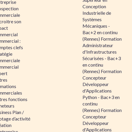
ntreprise
Conception
ospection
Industrielle de
mmerciale
Systèmes
croitre son
Mécaniques -
pact
Bac+2 en continu
mmercial
(Rennes) Formation
mmercial :
Administrateur
mptes clefs
d'Infrastructures
atégie
Sécurisées - Bac+3
mmerciale
en continu
mmercial
(Rennes) Formation
pert
Concepteur
tres
Développeur
rmations
d'Applications
mmerciales
Python - Bac+3 en
tres fonctions
continu
heteurs
(Rennes) Formation
iness Plan /
Concepteur
otage d’activité
Développeur
éation
d'Applications
ntreprise