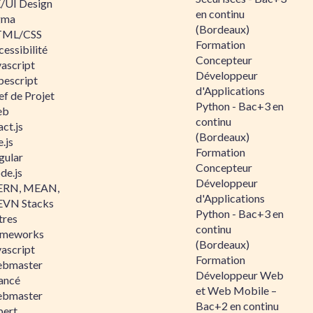
/UI Design
en continu
gma
(Bordeaux)
ML/CSS
Formation
essibilité
Concepteur
vascript
Développeur
pescript
d'Applications
ef de Projet
Python - Bac+3 en
eb
continu
ct.js
(Bordeaux)
.js
Formation
gular
Concepteur
de.js
Développeur
RN, MEAN,
d'Applications
VN Stacks
Python - Bac+3 en
tres
continu
ameworks
(Bordeaux)
vascript
Formation
bmaster
Développeur Web
ancé
et Web Mobile –
bmaster
Bac+2 en continu
pert