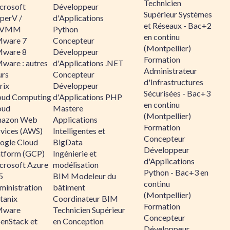
Technicien
crosoft
Développeur
Supérieur Systèmes
perV /
d'Applications
et Réseaux - Bac+2
CVMM
Python
en continu
ware 7
Concepteur
(Montpellier)
ware 8
Développeur
Formation
ware : autres
d'Applications .NET
Administrateur
urs
Concepteur
d'Infrastructures
rix
Développeur
Sécurisées - Bac+3
oud Computing
d'Applications PHP
en continu
oud
Mastere
(Montpellier)
azon Web
Applications
Formation
rvices (AWS)
Intelligentes et
Concepteur
ogle Cloud
BigData
Développeur
atform (GCP)
Ingénierie et
d'Applications
crosoft Azure
modélisation
Python - Bac+3 en
5
BIM Modeleur du
continu
ministration
bâtiment
(Montpellier)
tanix
Coordinateur BIM
Formation
ware
Technicien Supérieur
Concepteur
enStack et
en Conception
Développeur