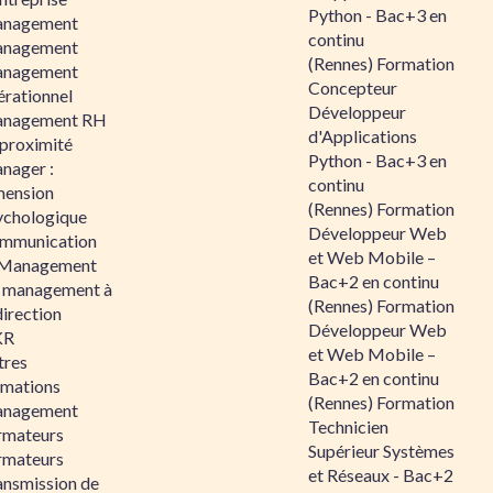
Python - Bac+3 en
nagement
continu
nagement
(Rennes) Formation
nagement
Concepteur
érationnel
Développeur
nagement RH
d'Applications
 proximité
Python - Bac+3 en
nager :
continu
mension
(Rennes) Formation
ychologique
Développeur Web
mmunication
et Web Mobile –
 Management
Bac+2 en continu
 management à
(Rennes) Formation
direction
Développeur Web
KR
et Web Mobile –
tres
Bac+2 en continu
rmations
(Rennes) Formation
nagement
Technicien
rmateurs
Supérieur Systèmes
rmateurs
et Réseaux - Bac+2
ansmission de