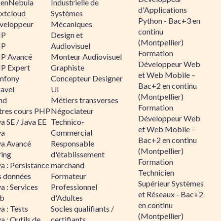
enNebula
Industrielle de
d'Applications
xtcloud
Systèmes
Python - Bac+3 en
veloppeur
Mécaniques
continu
HP
Design et
(Montpellier)
HP
Audiovisuel
Formation
P Avancé
Monteur Audiovisuel
Développeur Web
P Expert
Graphiste
et Web Mobile –
mfony
Concepteur Designer
Bac+2 en continu
ravel
UI
(Montpellier)
nd
Métiers transverses
Formation
tres cours PHP
Négociateur
Développeur Web
a SE / Java EE
Technico-
et Web Mobile –
va
Commercial
Bac+2 en continu
va Avancé
Responsable
(Montpellier)
ring
d'établissement
Formation
a : Persistance
marchand
Technicien
s données
Formateur
Supérieur Systèmes
a : Services
Professionnel
et Réseaux - Bac+2
b
d'Adultes
en continu
a : Tests
Socles qualifiants /
(Montpellier)
a : Outils de
certifiants