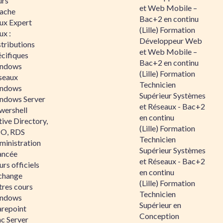
urs
et Web Mobile –
ache
Bac+2 en continu
nux Expert
(Lille) Formation
ux :
Développeur Web
tributions
et Web Mobile –
écifiques
Bac+2 en continu
ndows
(Lille) Formation
seaux
Technicien
ndows
Supérieur Systèmes
ndows Server
et Réseaux - Bac+2
wershell
en continu
ive Directory,
(Lille) Formation
O, RDS
Technicien
ministration
Supérieur Systèmes
ancée
et Réseaux - Bac+2
rs officiels
en continu
change
(Lille) Formation
tres cours
Technicien
ndows
Supérieur en
arepoint
Conception
nc Server