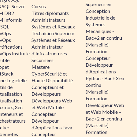
Supérieur en
 SQL Server
Cursus
Conception
M DB2
Titres diplômants
Industrielle de
M Informix
Administrateurs
Systèmes
SQL
Systèmes et Réseaux
Mécaniques -
vOps
Technicien Supérieur
Bac+2 en continu
vOps
Systèmes et Réseaux
(Marseille)
tifications
Administrateur
Formation
vOps Institute
d'Infrastructures
Concepteur
sible
Sécurisées
Développeur
ppet
Mastere
d'Applications
ltStack
CyberSécurité et
Python - Bac+3 en
ne Logicielle
Haute Disponibilité
continu
ils de
Concepteurs et
(Marseille)
tualisation
Développeurs
Formation
tualisation
Développeurs Web
Développeur Web
oxmox, Xen
et Web Mobile
et Web Mobile –
nteneurs et
Concepteur
Bac+2 en continu
chestrateurs
Développeur
(Marseille)
cker
d'Applications Java
Formation
bernetes
Concepteur