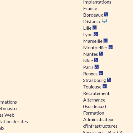
Implantations
France
Bordeaux
Distance
Lille
Lyon
Marseille
Montpellier
Nantes
Nice
Paris
Rennes
Strasbourg
Toulouse
Recrutement
Alternance
rmations
(Bordeaux)
bmaster
Formation
tes Web
Administrateur
ation de sites
d'Infrastructures
eb
Sécurisées - Bac+3