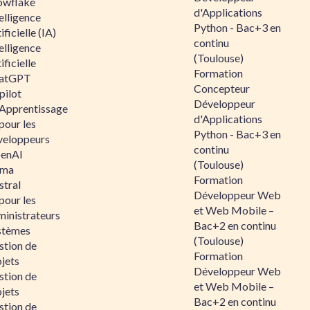
owflake
d'Applications
elligence
Python - Bac+3 en
ificielle (IA)
continu
elligence
(Toulouse)
ificielle
Formation
atGPT
Concepteur
pilot
Développeur
 Apprentissage
d'Applications
pour les
Python - Bac+3 en
veloppeurs
continu
enAI
(Toulouse)
ama
Formation
stral
Développeur Web
pour les
et Web Mobile –
ministrateurs
Bac+2 en continu
stèmes
(Toulouse)
stion de
Formation
jets
Développeur Web
stion de
et Web Mobile –
jets
Bac+2 en continu
stion de