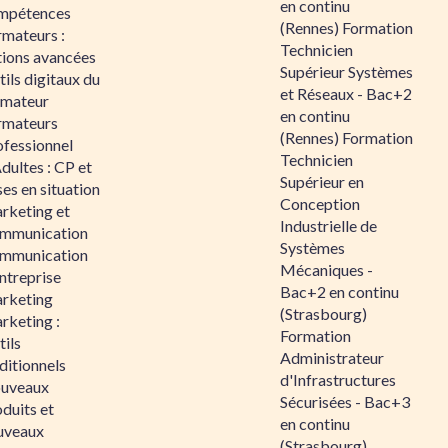
en continu
mpétences
(Rennes) Formation
rmateurs :
Technicien
tions avancées
Supérieur Systèmes
ils digitaux du
et Réseaux - Bac+2
rmateur
en continu
rmateurs
(Rennes) Formation
ofessionnel
Technicien
dultes : CP et
Supérieur en
es en situation
Conception
rketing et
Industrielle de
mmunication
Systèmes
mmunication
Mécaniques -
ntreprise
Bac+2 en continu
rketing
(Strasbourg)
rketing :
Formation
ils
Administrateur
ditionnels
d'Infrastructures
uveaux
Sécurisées - Bac+3
duits et
en continu
uveaux
(Strasbourg)