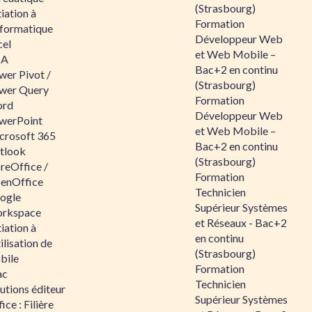
(Strasbourg)
tiation à
Formation
nformatique
Développeur Web
cel
et Web Mobile –
BA
Bac+2 en continu
wer Pivot /
(Strasbourg)
wer Query
Formation
rd
Développeur Web
werPoint
et Web Mobile –
crosoft 365
Bac+2 en continu
tlook
(Strasbourg)
reOffice /
Formation
enOffice
Technicien
ogle
Supérieur Systèmes
rkspace
et Réseaux - Bac+2
tiation à
en continu
tilisation de
(Strasbourg)
bile
Formation
ac
Technicien
utions éditeur
Supérieur Systèmes
ice : Filière