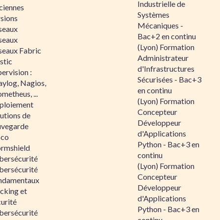
Industrielle de
ciennes
Systèmes
rsions
Mécaniques -
seaux
Bac+2 en continu
seaux
(Lyon) Formation
seaux Fabric
Administrateur
stic
d'Infrastructures
ervision :
Sécurisées - Bac+3
aylog, Nagios,
en continu
metheus, ...
(Lyon) Formation
ploiement
Concepteur
utions de
Développeur
uvegarde
d'Applications
sco
Python - Bac+3 en
ormshield
continu
bersécurité
(Lyon) Formation
bersécurité
Concepteur
ndamentaux
Développeur
cking et
d'Applications
urité
Python - Bac+3 en
bersécurité
continu