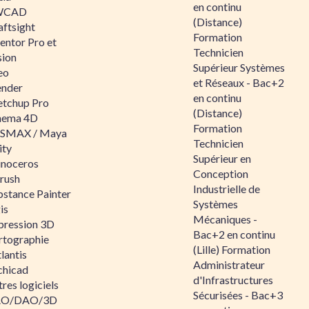
en continu
WCAD
(Distance)
aftsight
Formation
entor Pro et
Technicien
sion
Supérieur Systèmes
eo
et Réseaux - Bac+2
ender
en continu
etchup Pro
(Distance)
nema 4D
Formation
SMAX / Maya
Technicien
ity
Supérieur en
inoceros
Conception
rush
Industrielle de
bstance Painter
Systèmes
is
Mécaniques -
pression 3D
Bac+2 en continu
rtographie
(Lille) Formation
lantis
Administrateur
chicad
d'Infrastructures
res logiciels
Sécurisées - Bac+3
O/DAO/3D