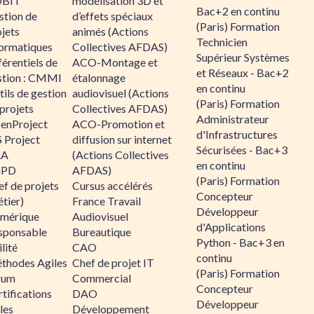
BIT
modélisation 3D et
Bac+2 en continu
stion de
d’effets spéciaux
(Paris) Formation
jets
animés (Actions
Technicien
formatiques
Collectives AFDAS)
Supérieur Systèmes
érentiels de
ACO-Montage et
et Réseaux - Bac+2
stion : CMMI
étalonnage
en continu
ils de gestion
audiovisuel (Actions
(Paris) Formation
projets
Collectives AFDAS)
Administrateur
enProject
ACO-Promotion et
d'Infrastructures
 Project
diffusion sur internet
Sécurisées - Bac+3
RA
(Actions Collectives
en continu
GPD
AFDAS)
(Paris) Formation
f de projets
Cursus accélérés
Concepteur
tier)
France Travail
Développeur
mérique
Audiovisuel
d'Applications
sponsable
Bureautique
Python - Bac+3 en
lité
CAO
continu
thodes Agiles
Chef de projet IT
(Paris) Formation
rum
Commercial
Concepteur
tifications
DAO
Développeur
les
Développement