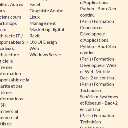
d'Applications
lité : Autres
Excel
Python - Bac+3 en
urs
Graphiste Adobe
continu
ciens cours
Linux
(Paris) Formation
rkshops
Management
Concepteur
rum
Marketing digital
Développeur
hitecte IT /
Revit
d'Applications
sponsables SI /
UX/UI Design
Python - Bac+3 en
cideurs
Web
continu
chitecture
Windows Server
(Paris) Formation
icielle
Développeur Web
stèmes
et Web Mobile –
information
Bac+2 en continu
sponsable de la
(Paris) Formation
urité et des
Technicien
stèmes
Supérieur Systèmes
informations
et Réseaux - Bac+2
SI)
en continu
mmercial
(Paris) Formation
mmercial
Technicien
ils de
Supérieur en