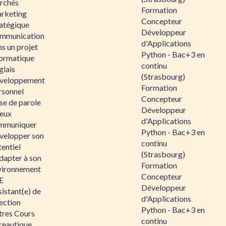
rchés
Formation
rketing
Concepteur
ratégique
Développeur
mmunication
d'Applications
s un projet
Python - Bac+3 en
formatique
continu
glais
(Strasbourg)
veloppement
Formation
rsonnel
Concepteur
se de parole
Développeur
eux
d'Applications
mmuniquer
Python - Bac+3 en
velopper son
continu
entiel
(Strasbourg)
dapter à son
Formation
vironnement
Concepteur
E
Développeur
istant(e) de
d'Applications
ection
Python - Bac+3 en
tres Cours
continu
reautique