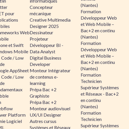
lin
informatiques
(Nantes)
tter
Concepteur
Formation
ET pour
mécanique
Développeur Web
lications
Creative Multimedia
et Web Mobile –
biles
Designer 2025
Bac+2 en continu
ameworks Web
Dessinateur
(Nantes)
bile
Projeteur
Formation
one et Swift
Développeur BI -
Développeur Web
ndows Mobile
Data Analyst
et Web Mobile –
 Code / Low
Digital Business
Bac+2 en continu
de
Developer
(Nantes)
ogle AppSheet
Monteur Intégrateur
Formation
 Code / Low
de contenus e-
Technicien
de
learning
Supérieur Systèmes
ndamentaux
Prépa Bac +2
et Réseaux - Bac+2
bble
Graphiste
en continu
n
Prépa Bac +2
(Nantes)
bflow
Monteur audiovisuel
Formation
wer Platform
UX/UI Designer
Technicien
ie Logiciel
Autres cursus
Supérieur Systèmes
ML
Systèmes et Réseaux