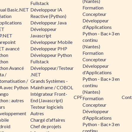
(Nantes)
Fullstack
Formation
sual Basic.NET
Développeur IA
Concepteur
éation
Reactive (Python)
Développeur
pplications
Développeur Java
d'Applications
ET
Développeur
Python - Bac+3 en
P.NET
Javascript
continu
arepoint
Développeur Mobile
(Nantes)
ET avancé
Développeur PHP
Formation
thon
Développeur Python
Concepteur
thon
Fullstack
Développeur
thon Avancé
Développeur/Testeur
d'Applications
ta /
.NET
Python - Bac+3 en
tomatisation /
Grands Systèmes -
continu
A avec Python
Mainframe / COBOL
(Nantes)
ango
Intégrateur Front-
CPF
Cont
Formation
hon : autres
End (Javascript)
Concepteur
urs
Testeur logiciels
Développeur
veloppement
Autres
d'Applications
bile
Chargé d'affaires
Python - Bac+3 en
droid
Chef de projets
continu