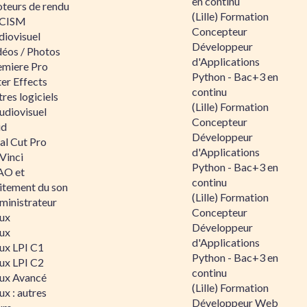
en continu
teurs de rendu
(Lille) Formation
CISM
Concepteur
diovisuel
Développeur
déos / Photos
d'Applications
emiere Pro
Python - Bac+3 en
er Effects
continu
res logiciels
(Lille) Formation
udiovisuel
Concepteur
id
Développeur
al Cut Pro
d'Applications
Vinci
Python - Bac+3 en
O et
continu
aitement du son
(Lille) Formation
ministrateur
Concepteur
nux
Développeur
nux
d'Applications
nux LPI C1
Python - Bac+3 en
nux LPI C2
continu
nux Avancé
(Lille) Formation
ux : autres
Développeur Web