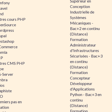
Supérieur en
mfony
Conception
ravel
Industrielle de
nd
Systèmes
tres cours PHP
Mécaniques -
enSource
Bac+2 en continu
rdpress
(Distance)
upal
Formation
estashop
Administrateur
Commerce
d'Infrastructures
omla
Sécurisées - Bac+3
IP
en continu
tres CMS PHP
(Distance)
pe
Formation
-Server
Concepteur
mbra
Développeur
ios
d'Applications
aphiste
Python - Bac+3 en
AO
continu
emiers pas en
(Distance)
éation
Formation