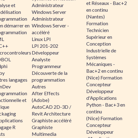
et Réseaux - Bac+2
alyse et
Administrateur
en continu
délisation
Windows Server
(Nantes)
ogrammation
Administrateur
Formation
en démarrer en
Windows Server -
Technicien
ogrammation
accéléré
Supérieur en
ML
Linux LPI
Conception
C++
LPI 201-202
Industrielle de
crocontroleurs
Développeur
Systèmes
OBOL
Analyste
Mécaniques -
lphi
Programmeur
Bac+2 en continu
by
Découverte de la
(Nice) Formation
tres langages
programmation
Concepteur
nDev
Autres
Développeur
ogrammation
After Effects
d'Applications
ctionnelle et
(Adobe)
Python - Bac+3 en
gique
AutoCAD 2D-3D /
continu
ckaging
Revit Architecture
(Nice) Formation
pplications
Graphiste accéléré
Concepteur
ngage R
Graphiste
Développeur
sts
Multimedia