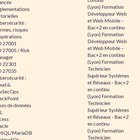
ancée
(Lyon) Formation
glementations
Développeur Web
torielles
et Web Mobile –
ersécurité :
Bac+2 en continu
rmes, risques
(Lyon) Formation
opérations
Développeur Web
O 27001
et Web Mobile –
O 27005 / Risk
Bac+2 en continu
nager
(Lyon) Formation
O 22301
Technicien
O 27035
Supérieur Systèmes
ersécurité :
et Réseaux - Bac+2
oud &
en continu
vSecOps
(Lyon) Formation
eckPoint
Technicien
ses de données
Supérieur Systèmes
L
et Réseaux - Bac+2
cess
en continu
acle
(Lyon) Formation
SQL/MariaDB
Technicien
stgreSQL