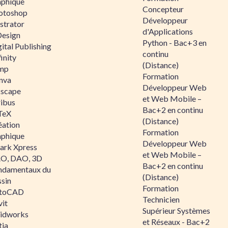
aphique
Concepteur
otoshop
Développeur
ustrator
d'Applications
Design
Python - Bac+3 en
ital Publishing
continu
inity
(Distance)
mp
Formation
nva
Développeur Web
kscape
et Web Mobile –
ribus
Bac+2 en continu
TeX
(Distance)
éation
Formation
aphique
Développeur Web
ark Xpress
et Web Mobile –
O, DAO, 3D
Bac+2 en continu
ndamentaux du
(Distance)
ssin
Formation
toCAD
Technicien
vit
Supérieur Systèmes
lidworks
et Réseaux - Bac+2
tia