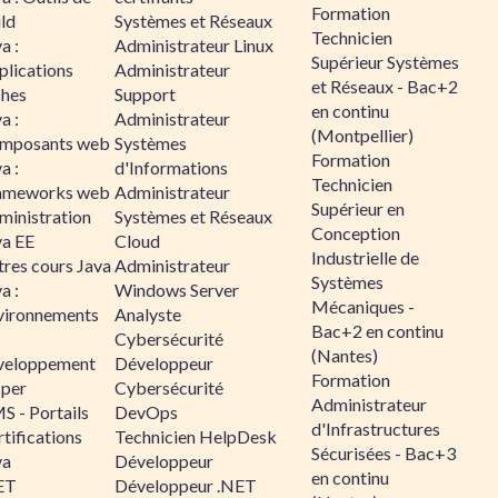
Formation
ld
Systèmes et Réseaux
Technicien
a :
Administrateur Linux
Supérieur Systèmes
plications
Administrateur
et Réseaux - Bac+2
ches
Support
en continu
a :
Administrateur
(Montpellier)
mposants web
Systèmes
Formation
a :
d'Informations
Technicien
ameworks web
Administrateur
Supérieur en
ministration
Systèmes et Réseaux
Conception
va EE
Cloud
Industrielle de
tres cours Java
Administrateur
Systèmes
a :
Windows Server
Mécaniques -
vironnements
Analyste
Bac+2 en continu
Cybersécurité
(Nantes)
veloppement
Développeur
Formation
sper
Cybersécurité
Administrateur
S - Portails
DevOps
d'Infrastructures
tifications
Technicien HelpDesk
Sécurisées - Bac+3
va
Développeur
en continu
ET
Développeur .NET