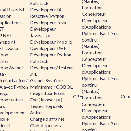
(Nantes)
Fullstack
Formation
sual Basic.NET
Développeur IA
Concepteur
éation
Reactive (Python)
Développeur
pplications
Développeur Java
d'Applications
ET
Développeur
Python - Bac+3 en
P.NET
Javascript
continu
arepoint
Développeur Mobile
(Nantes)
ET avancé
Développeur PHP
Formation
thon
Développeur Python
Concepteur
thon
Fullstack
Développeur
thon Avancé
Développeur/Testeur
d'Applications
ta /
.NET
Python - Bac+3 en
tomatisation /
Grands Systèmes -
continu
A avec Python
Mainframe / COBOL
(Nantes)
ango
Intégrateur Front-
CPF
Cont
Formation
hon : autres
End (Javascript)
Concepteur
urs
Testeur logiciels
Développeur
veloppement
Autres
d'Applications
bile
Chargé d'affaires
Python - Bac+3 en
droid
Chef de projets
continu