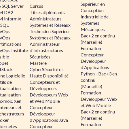
Supérieur en
 SQL Server
Cursus
Conception
M DB2
Titres diplômants
Industrielle de
M Informix
Administrateurs
Systèmes
SQL
Systèmes et Réseaux
Mécaniques -
vOps
Technicien Supérieur
Bac+2 en continu
vOps
Systèmes et Réseaux
(Marseille)
tifications
Administrateur
Formation
vOps Institute
d'Infrastructures
Concepteur
sible
Sécurisées
Développeur
ppet
Mastere
d'Applications
ltStack
CyberSécurité et
Python - Bac+3 en
ne Logicielle
Haute Disponibilité
continu
ils de
Concepteurs et
(Marseille)
tualisation
Développeurs
Formation
tualisation
Développeurs Web
Développeur Web
oxmox, Xen
et Web Mobile
et Web Mobile –
nteneurs et
Concepteur
Bac+2 en continu
chestrateurs
Développeur
(Marseille)
cker
d'Applications Java
Formation
bernetes
Concepteur