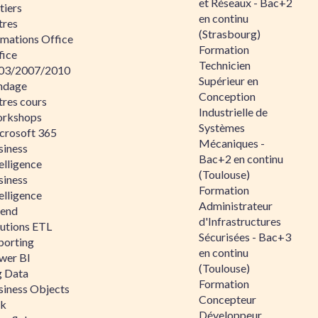
et Réseaux - Bac+2
tiers
en continu
tres
(Strasbourg)
rmations Office
Formation
fice
Technicien
03/2007/2010
Supérieur en
ndage
Conception
tres cours
Industrielle de
rkshops
Systèmes
crosoft 365
Mécaniques -
siness
Bac+2 en continu
elligence
(Toulouse)
siness
Formation
elligence
Administrateur
lend
d'Infrastructures
lutions ETL
Sécurisées - Bac+3
porting
en continu
wer BI
(Toulouse)
g Data
Formation
siness Objects
Concepteur
ik
Développeur