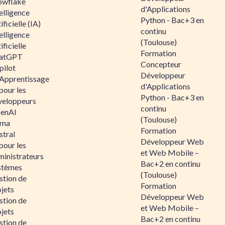
owflake
d'Applications
elligence
Python - Bac+3 en
ificielle (IA)
continu
elligence
(Toulouse)
ificielle
Formation
atGPT
Concepteur
pilot
Développeur
 Apprentissage
d'Applications
pour les
Python - Bac+3 en
veloppeurs
continu
enAI
(Toulouse)
ama
Formation
stral
Développeur Web
pour les
et Web Mobile –
ministrateurs
Bac+2 en continu
stèmes
(Toulouse)
stion de
Formation
jets
Développeur Web
stion de
et Web Mobile –
jets
Bac+2 en continu
stion de