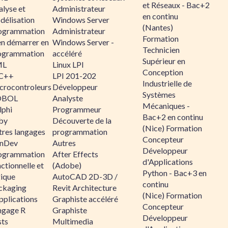
et Réseaux - Bac+2
alyse et
Administrateur
en continu
délisation
Windows Server
(Nantes)
ogrammation
Administrateur
Formation
en démarrer en
Windows Server -
Technicien
ogrammation
accéléré
Supérieur en
ML
Linux LPI
Conception
C++
LPI 201-202
Industrielle de
crocontroleurs
Développeur
Systèmes
OBOL
Analyste
Mécaniques -
lphi
Programmeur
Bac+2 en continu
by
Découverte de la
(Nice) Formation
tres langages
programmation
Concepteur
nDev
Autres
Développeur
ogrammation
After Effects
d'Applications
ctionnelle et
(Adobe)
Python - Bac+3 en
gique
AutoCAD 2D-3D /
continu
ckaging
Revit Architecture
(Nice) Formation
pplications
Graphiste accéléré
Concepteur
ngage R
Graphiste
Développeur
sts
Multimedia