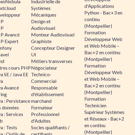
enNebula
Industrielle de
d'Applications
xtcloud
Systèmes
Python - Bac+3 en
veloppeur
Mécaniques
continu
HP
Design et
(Montpellier)
HP
Audiovisuel
Formation
P Avancé
Monteur Audiovisuel
Développeur Web
P Expert
Graphiste
et Web Mobile –
mfony
Concepteur Designer
Bac+2 en continu
ravel
UI
(Montpellier)
nd
Métiers transverses
Formation
tres cours PHP
Négociateur
Développeur Web
a SE / Java EE
Technico-
et Web Mobile –
va
Commercial
Bac+2 en continu
va Avancé
Responsable
(Montpellier)
ring
d'établissement
Formation
a : Persistance
marchand
Technicien
s données
Formateur
Supérieur Systèmes
a : Services
Professionnel
et Réseaux - Bac+2
b
d'Adultes
en continu
a : Tests
Socles qualifiants /
(Montpellier)
a : Outils de
certifiants