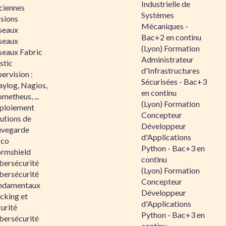
Industrielle de
ciennes
Systèmes
rsions
Mécaniques -
seaux
Bac+2 en continu
seaux
(Lyon) Formation
seaux Fabric
Administrateur
stic
d'Infrastructures
ervision :
Sécurisées - Bac+3
aylog, Nagios,
en continu
metheus, ...
(Lyon) Formation
ploiement
Concepteur
utions de
Développeur
uvegarde
d'Applications
sco
Python - Bac+3 en
ormshield
continu
bersécurité
(Lyon) Formation
bersécurité
Concepteur
ndamentaux
Développeur
cking et
d'Applications
urité
Python - Bac+3 en
bersécurité
continu