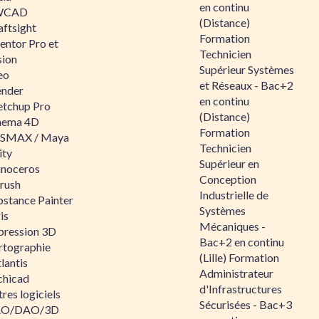
en continu
WCAD
(Distance)
aftsight
Formation
entor Pro et
Technicien
sion
Supérieur Systèmes
eo
et Réseaux - Bac+2
ender
en continu
etchup Pro
(Distance)
nema 4D
Formation
SMAX / Maya
Technicien
ity
Supérieur en
inoceros
Conception
rush
Industrielle de
bstance Painter
Systèmes
is
Mécaniques -
pression 3D
Bac+2 en continu
rtographie
(Lille) Formation
lantis
Administrateur
chicad
d'Infrastructures
res logiciels
Sécurisées - Bac+3
O/DAO/3D