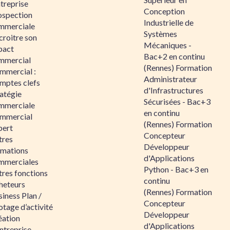
ntreprise
Conception
ospection
Industrielle de
mmerciale
Systèmes
croitre son
Mécaniques -
pact
Bac+2 en continu
mmercial
(Rennes) Formation
mmercial :
Administrateur
mptes clefs
d'Infrastructures
atégie
Sécurisées - Bac+3
mmerciale
en continu
mmercial
(Rennes) Formation
pert
Concepteur
tres
Développeur
rmations
d'Applications
mmerciales
Python - Bac+3 en
tres fonctions
continu
heteurs
(Rennes) Formation
iness Plan /
Concepteur
otage d’activité
Développeur
éation
d'Applications
ntreprise