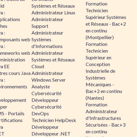
Formation
ld
Systèmes et Réseaux
Technicien
a :
Administrateur Linux
Supérieur Systèmes
plications
Administrateur
et Réseaux - Bac+2
ches
Support
en continu
a :
Administrateur
(Montpellier)
mposants web
Systèmes
Formation
a :
d'Informations
Technicien
ameworks web
Administrateur
Supérieur en
ministration
Systèmes et Réseaux
Conception
va EE
Cloud
Industrielle de
tres cours Java
Administrateur
Systèmes
a :
Windows Server
Mécaniques -
vironnements
Analyste
Bac+2 en continu
Cybersécurité
(Nantes)
veloppement
Développeur
Formation
sper
Cybersécurité
Administrateur
S - Portails
DevOps
d'Infrastructures
tifications
Technicien HelpDesk
Sécurisées - Bac+3
va
Développeur
en continu
ET
Développeur .NET