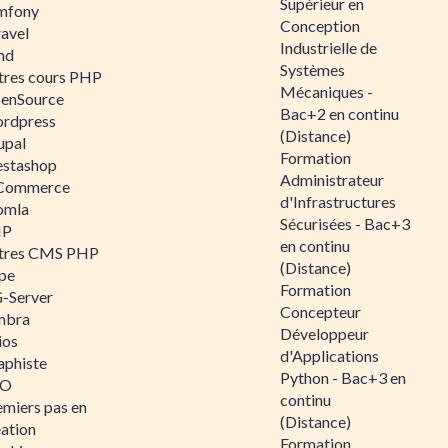
Supérieur en
mfony
Conception
ravel
Industrielle de
nd
Systèmes
tres cours PHP
Mécaniques -
enSource
Bac+2 en continu
rdpress
(Distance)
upal
Formation
estashop
Administrateur
Commerce
d'Infrastructures
omla
Sécurisées - Bac+3
IP
en continu
tres CMS PHP
(Distance)
pe
Formation
-Server
Concepteur
mbra
Développeur
ios
d'Applications
aphiste
Python - Bac+3 en
AO
continu
emiers pas en
(Distance)
éation
Formation