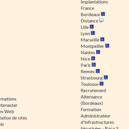
Implantations
France
Bordeaux
Distance
Lille
Lyon
Marseille
Montpellier
Nantes
Nice
Paris
Rennes
Strasbourg
Toulouse
Recrutement
Alternance
rmations
(Bordeaux)
bmaster
Formation
tes Web
Administrateur
ation de sites
d'Infrastructures
eb
Sécurisées - Bac+3