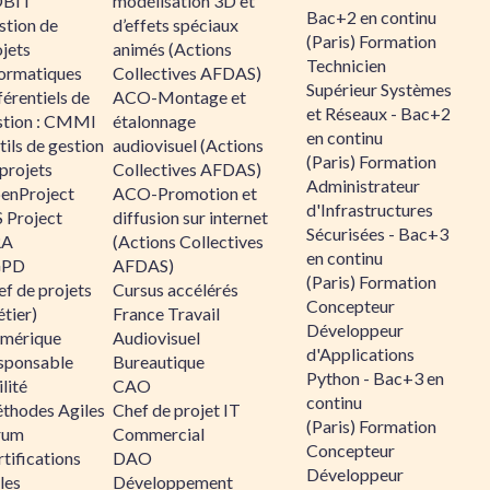
BIT
modélisation 3D et
Bac+2 en continu
stion de
d’effets spéciaux
(Paris) Formation
jets
animés (Actions
Technicien
formatiques
Collectives AFDAS)
Supérieur Systèmes
érentiels de
ACO-Montage et
et Réseaux - Bac+2
stion : CMMI
étalonnage
en continu
ils de gestion
audiovisuel (Actions
(Paris) Formation
projets
Collectives AFDAS)
Administrateur
enProject
ACO-Promotion et
d'Infrastructures
 Project
diffusion sur internet
Sécurisées - Bac+3
RA
(Actions Collectives
en continu
GPD
AFDAS)
(Paris) Formation
f de projets
Cursus accélérés
Concepteur
tier)
France Travail
Développeur
mérique
Audiovisuel
d'Applications
sponsable
Bureautique
Python - Bac+3 en
lité
CAO
continu
thodes Agiles
Chef de projet IT
(Paris) Formation
rum
Commercial
Concepteur
tifications
DAO
Développeur
les
Développement