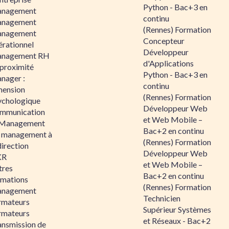
Python - Bac+3 en
nagement
continu
nagement
(Rennes) Formation
nagement
Concepteur
érationnel
Développeur
nagement RH
d'Applications
 proximité
Python - Bac+3 en
nager :
continu
mension
(Rennes) Formation
ychologique
Développeur Web
mmunication
et Web Mobile –
 Management
Bac+2 en continu
 management à
(Rennes) Formation
direction
Développeur Web
KR
et Web Mobile –
tres
Bac+2 en continu
rmations
(Rennes) Formation
nagement
Technicien
rmateurs
Supérieur Systèmes
rmateurs
et Réseaux - Bac+2
ansmission de