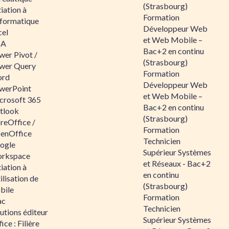
(Strasbourg)
tiation à
Formation
nformatique
Développeur Web
cel
et Web Mobile –
BA
Bac+2 en continu
wer Pivot /
(Strasbourg)
wer Query
Formation
rd
Développeur Web
werPoint
et Web Mobile –
crosoft 365
Bac+2 en continu
tlook
(Strasbourg)
reOffice /
Formation
enOffice
Technicien
ogle
Supérieur Systèmes
rkspace
et Réseaux - Bac+2
tiation à
en continu
tilisation de
(Strasbourg)
bile
Formation
ac
Technicien
utions éditeur
Supérieur Systèmes
ice : Filière