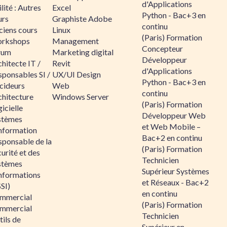
d'Applications
lité : Autres
Excel
Python - Bac+3 en
urs
Graphiste Adobe
continu
ciens cours
Linux
(Paris) Formation
rkshops
Management
Concepteur
rum
Marketing digital
Développeur
hitecte IT /
Revit
d'Applications
sponsables SI /
UX/UI Design
Python - Bac+3 en
cideurs
Web
continu
chitecture
Windows Server
(Paris) Formation
icielle
Développeur Web
stèmes
et Web Mobile –
information
Bac+2 en continu
sponsable de la
(Paris) Formation
urité et des
Technicien
stèmes
Supérieur Systèmes
informations
et Réseaux - Bac+2
SI)
en continu
mmercial
(Paris) Formation
mmercial
Technicien
ils de
Supérieur en