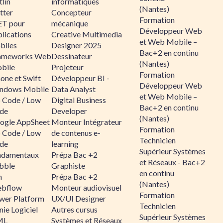
lin
informatiques
(Nantes)
tter
Concepteur
Formation
ET pour
mécanique
Développeur Web
lications
Creative Multimedia
et Web Mobile –
biles
Designer 2025
Bac+2 en continu
ameworks Web
Dessinateur
(Nantes)
bile
Projeteur
Formation
one et Swift
Développeur BI -
Développeur Web
ndows Mobile
Data Analyst
et Web Mobile –
 Code / Low
Digital Business
Bac+2 en continu
de
Developer
(Nantes)
ogle AppSheet
Monteur Intégrateur
Formation
 Code / Low
de contenus e-
Technicien
de
learning
Supérieur Systèmes
ndamentaux
Prépa Bac +2
et Réseaux - Bac+2
bble
Graphiste
en continu
n
Prépa Bac +2
(Nantes)
bflow
Monteur audiovisuel
Formation
wer Platform
UX/UI Designer
Technicien
ie Logiciel
Autres cursus
Supérieur Systèmes
ML
Systèmes et Réseaux