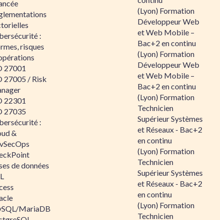
ancée
(Lyon) Formation
glementations
Développeur Web
torielles
et Web Mobile –
ersécurité :
Bac+2 en continu
rmes, risques
(Lyon) Formation
opérations
Développeur Web
O 27001
et Web Mobile –
O 27005 / Risk
Bac+2 en continu
nager
(Lyon) Formation
O 22301
Technicien
O 27035
Supérieur Systèmes
ersécurité :
et Réseaux - Bac+2
oud &
en continu
vSecOps
(Lyon) Formation
eckPoint
Technicien
ses de données
Supérieur Systèmes
L
et Réseaux - Bac+2
cess
en continu
acle
(Lyon) Formation
SQL/MariaDB
Technicien
stgreSQL