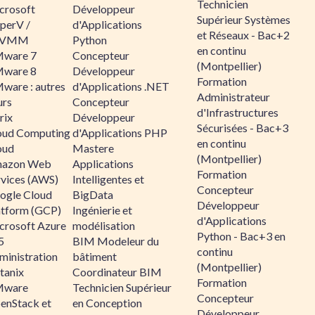
Technicien
crosoft
Développeur
Supérieur Systèmes
perV /
d'Applications
et Réseaux - Bac+2
CVMM
Python
en continu
ware 7
Concepteur
(Montpellier)
ware 8
Développeur
Formation
ware : autres
d'Applications .NET
Administrateur
urs
Concepteur
d'Infrastructures
rix
Développeur
Sécurisées - Bac+3
oud Computing
d'Applications PHP
en continu
oud
Mastere
(Montpellier)
azon Web
Applications
Formation
rvices (AWS)
Intelligentes et
Concepteur
ogle Cloud
BigData
Développeur
atform (GCP)
Ingénierie et
d'Applications
crosoft Azure
modélisation
Python - Bac+3 en
5
BIM Modeleur du
continu
ministration
bâtiment
(Montpellier)
tanix
Coordinateur BIM
Formation
ware
Technicien Supérieur
Concepteur
enStack et
en Conception
Développeur