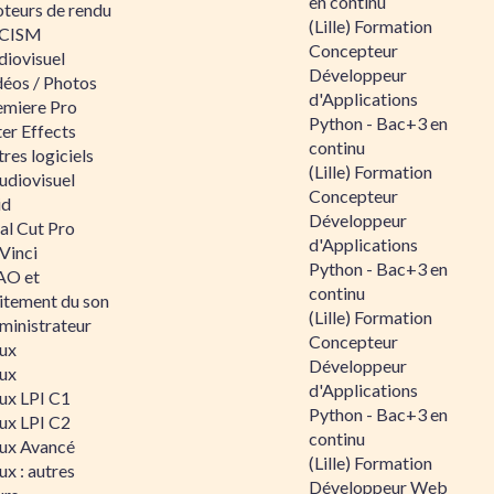
en continu
teurs de rendu
(Lille) Formation
CISM
Concepteur
diovisuel
Développeur
déos / Photos
d'Applications
emiere Pro
Python - Bac+3 en
er Effects
continu
res logiciels
(Lille) Formation
udiovisuel
Concepteur
id
Développeur
al Cut Pro
d'Applications
Vinci
Python - Bac+3 en
O et
continu
aitement du son
(Lille) Formation
ministrateur
Concepteur
nux
Développeur
nux
d'Applications
nux LPI C1
Python - Bac+3 en
nux LPI C2
continu
nux Avancé
(Lille) Formation
ux : autres
Développeur Web