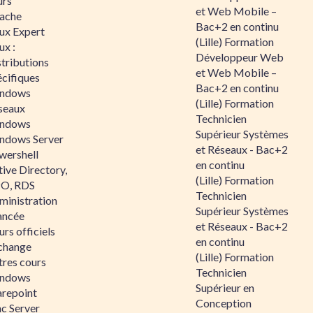
urs
et Web Mobile –
ache
Bac+2 en continu
nux Expert
(Lille) Formation
ux :
Développeur Web
tributions
et Web Mobile –
écifiques
Bac+2 en continu
ndows
(Lille) Formation
seaux
Technicien
ndows
Supérieur Systèmes
ndows Server
et Réseaux - Bac+2
wershell
en continu
ive Directory,
(Lille) Formation
O, RDS
Technicien
ministration
Supérieur Systèmes
ancée
et Réseaux - Bac+2
rs officiels
en continu
change
(Lille) Formation
tres cours
Technicien
ndows
Supérieur en
arepoint
Conception
nc Server