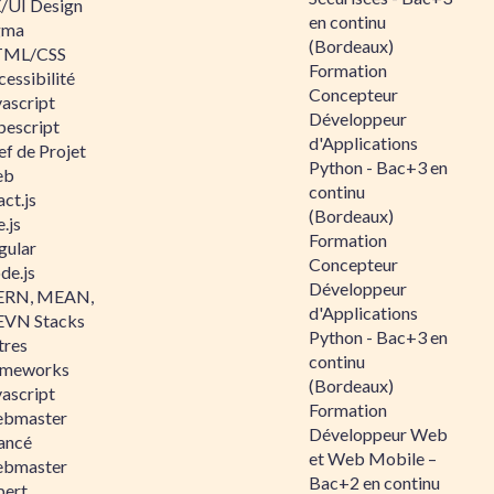
/UI Design
en continu
gma
(Bordeaux)
ML/CSS
Formation
essibilité
Concepteur
vascript
Développeur
pescript
d'Applications
ef de Projet
Python - Bac+3 en
eb
continu
ct.js
(Bordeaux)
.js
Formation
gular
Concepteur
de.js
Développeur
RN, MEAN,
d'Applications
VN Stacks
Python - Bac+3 en
tres
continu
ameworks
(Bordeaux)
vascript
Formation
bmaster
Développeur Web
ancé
et Web Mobile –
bmaster
Bac+2 en continu
pert