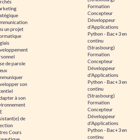
rchés
Formation
rketing
Concepteur
ratégique
Développeur
mmunication
d'Applications
s un projet
Python - Bac+3 en
formatique
continu
glais
(Strasbourg)
veloppement
Formation
rsonnel
Concepteur
se de parole
Développeur
eux
d'Applications
mmuniquer
Python - Bac+3 en
velopper son
continu
entiel
(Strasbourg)
dapter à son
Formation
vironnement
Concepteur
E
Développeur
istant(e) de
d'Applications
ection
Python - Bac+3 en
tres Cours
continu
reautique