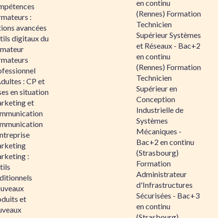
en continu
mpétences
(Rennes) Formation
rmateurs :
Technicien
tions avancées
Supérieur Systèmes
ils digitaux du
et Réseaux - Bac+2
rmateur
en continu
rmateurs
(Rennes) Formation
ofessionnel
Technicien
dultes : CP et
Supérieur en
es en situation
Conception
rketing et
Industrielle de
mmunication
Systèmes
mmunication
Mécaniques -
ntreprise
Bac+2 en continu
rketing
(Strasbourg)
rketing :
Formation
ils
Administrateur
ditionnels
d'Infrastructures
uveaux
Sécurisées - Bac+3
duits et
en continu
uveaux
(Strasbourg)