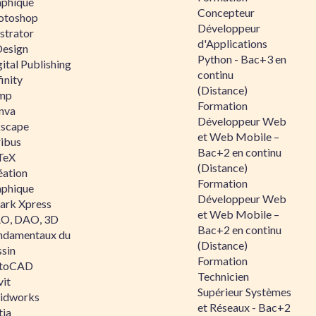
aphique
Concepteur
otoshop
Développeur
ustrator
d'Applications
Design
Python - Bac+3 en
ital Publishing
continu
inity
(Distance)
mp
Formation
nva
Développeur Web
kscape
et Web Mobile –
ribus
Bac+2 en continu
TeX
(Distance)
éation
Formation
aphique
Développeur Web
ark Xpress
et Web Mobile –
O, DAO, 3D
Bac+2 en continu
ndamentaux du
(Distance)
ssin
Formation
toCAD
Technicien
vit
Supérieur Systèmes
lidworks
et Réseaux - Bac+2
tia