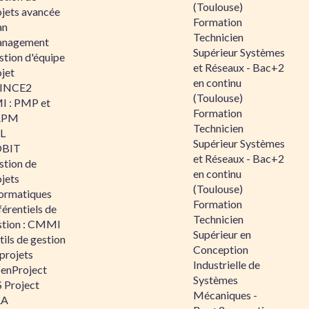
(Toulouse)
ojets avancée
Formation
an
Technicien
nagement
Supérieur Systèmes
stion d'équipe
et Réseaux - Bac+2
jet
en continu
INCE2
(Toulouse)
I : PMP et
Formation
APM
Technicien
IL
Supérieur Systèmes
BIT
et Réseaux - Bac+2
stion de
en continu
jets
(Toulouse)
formatiques
Formation
érentiels de
Technicien
stion : CMMI
Supérieur en
ils de gestion
Conception
projets
Industrielle de
enProject
Systèmes
 Project
Mécaniques -
RA