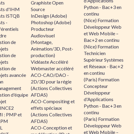
d'Applications
sts
Graphiste Open
Python - Bac+3 en
sts d'IHM
Source
continu
sts ISTQB
InDesign (Adobe)
(Nice) Formation
ts -
Photoshop (Adobe)
Développeur Web
érentiels
Producteur
et Web Mobile –
dre
Audiovisuel
Bac+2 en continu
stion de
(Montage,
(Nice) Formation
jets
Animation/3D, Post-
Technicien
stion de
production)
Supérieur Systèmes
jets
Vidéaste Accéléré
et Réseaux - Bac+2
stion de
Webmaster accéléré
en continu
ojets avancée
ACO-CAO/DAO -
(Paris) Formation
an
2D/3D pour la régie
Concepteur
nagement
(Actions Collectives
Développeur
stion d'équipe
AFDAS)
d'Applications
jet
ACO-Compositing et
Python - Bac+3 en
INCE2
effets spéciaux
continu
I : PMP et
(Actions Collectives
(Paris) Formation
APM
AFDAS)
Développeur Web
IL
ACO-Conception et
et Web Mobile –