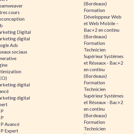
(Bordeaux)
eamweaver
Formation
tres cours
Développeur Web
oconception
et Web Mobile –
b
Bac+2 en continu
rketing Digital
(Bordeaux)
rketing digital
Formation
ogle Ads
Technicien
seaux sociaux
Supérieur Systèmes
nerative
et Réseaux - Bac+2
gine
en continu
timization
(Bordeaux)
EO)
Formation
rketing digital
Technicien
ancé
Supérieur Systèmes
rketing digital
et Réseaux - Bac+2
pert
en continu
HP
(Bordeaux)
HP
Formation
P Avancé
Technicien
P Expert