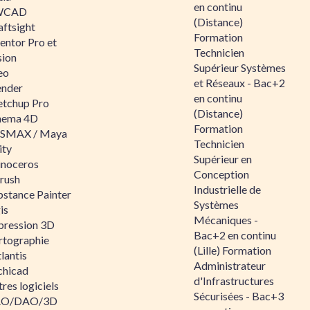
en continu
WCAD
(Distance)
aftsight
Formation
entor Pro et
Technicien
sion
Supérieur Systèmes
eo
et Réseaux - Bac+2
ender
en continu
etchup Pro
(Distance)
nema 4D
Formation
SMAX / Maya
Technicien
ity
Supérieur en
inoceros
Conception
rush
Industrielle de
bstance Painter
Systèmes
is
Mécaniques -
pression 3D
Bac+2 en continu
rtographie
(Lille) Formation
lantis
Administrateur
chicad
d'Infrastructures
res logiciels
Sécurisées - Bac+3
O/DAO/3D