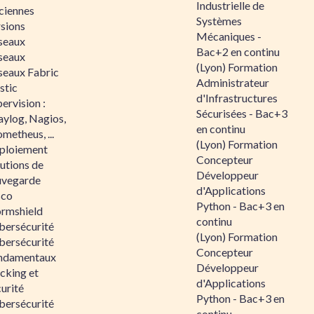
Industrielle de
ciennes
Systèmes
rsions
Mécaniques -
seaux
Bac+2 en continu
seaux
(Lyon) Formation
seaux Fabric
Administrateur
stic
d'Infrastructures
ervision :
Sécurisées - Bac+3
aylog, Nagios,
en continu
metheus, ...
(Lyon) Formation
ploiement
Concepteur
utions de
Développeur
uvegarde
d'Applications
sco
Python - Bac+3 en
ormshield
continu
bersécurité
(Lyon) Formation
bersécurité
Concepteur
ndamentaux
Développeur
cking et
d'Applications
urité
Python - Bac+3 en
bersécurité
continu