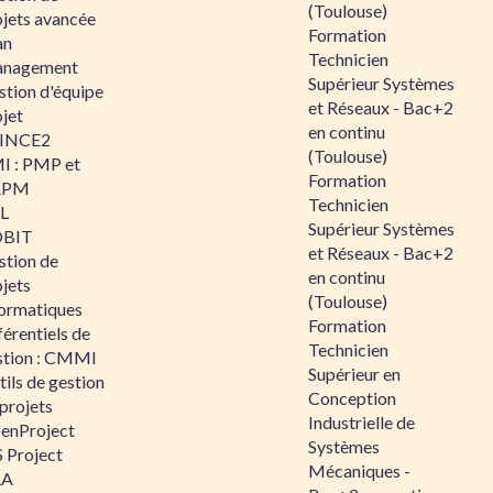
(Toulouse)
ojets avancée
Formation
an
Technicien
nagement
Supérieur Systèmes
stion d'équipe
et Réseaux - Bac+2
jet
en continu
INCE2
(Toulouse)
I : PMP et
Formation
APM
Technicien
IL
Supérieur Systèmes
BIT
et Réseaux - Bac+2
stion de
en continu
jets
(Toulouse)
formatiques
Formation
érentiels de
Technicien
stion : CMMI
Supérieur en
ils de gestion
Conception
projets
Industrielle de
enProject
Systèmes
 Project
Mécaniques -
RA