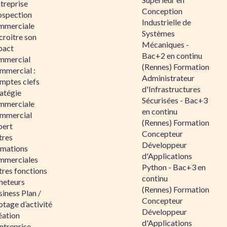
ntreprise
Conception
ospection
Industrielle de
mmerciale
Systèmes
croitre son
Mécaniques -
pact
Bac+2 en continu
mmercial
(Rennes) Formation
mmercial :
Administrateur
mptes clefs
d'Infrastructures
atégie
Sécurisées - Bac+3
mmerciale
en continu
mmercial
(Rennes) Formation
pert
Concepteur
tres
Développeur
rmations
d'Applications
mmerciales
Python - Bac+3 en
tres fonctions
continu
heteurs
(Rennes) Formation
iness Plan /
Concepteur
otage d’activité
Développeur
éation
d'Applications
ntreprise