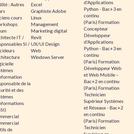
d'Applications
lité : Autres
Excel
Python - Bac+3 en
urs
Graphiste Adobe
continu
ciens cours
Linux
(Paris) Formation
rkshops
Management
Concepteur
rum
Marketing digital
Développeur
hitecte IT /
Revit
d'Applications
sponsables SI /
UX/UI Design
Python - Bac+3 en
cideurs
Web
continu
chitecture
Windows Server
(Paris) Formation
icielle
Développeur Web
stèmes
et Web Mobile –
information
Bac+2 en continu
sponsable de la
(Paris) Formation
urité et des
Technicien
stèmes
Supérieur Systèmes
informations
et Réseaux - Bac+2
SI)
en continu
mmercial
(Paris) Formation
mmercial
Technicien
ils de
Supérieur en