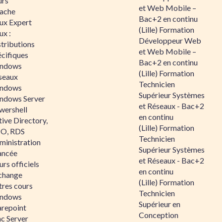
urs
et Web Mobile –
ache
Bac+2 en continu
nux Expert
(Lille) Formation
ux :
Développeur Web
tributions
et Web Mobile –
écifiques
Bac+2 en continu
ndows
(Lille) Formation
seaux
Technicien
ndows
Supérieur Systèmes
ndows Server
et Réseaux - Bac+2
wershell
en continu
ive Directory,
(Lille) Formation
O, RDS
Technicien
ministration
Supérieur Systèmes
ancée
et Réseaux - Bac+2
rs officiels
en continu
change
(Lille) Formation
tres cours
Technicien
ndows
Supérieur en
arepoint
Conception
nc Server