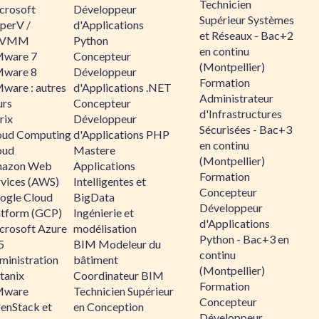
Technicien
crosoft
Développeur
Supérieur Systèmes
perV /
d'Applications
et Réseaux - Bac+2
CVMM
Python
en continu
ware 7
Concepteur
(Montpellier)
ware 8
Développeur
Formation
ware : autres
d'Applications .NET
Administrateur
urs
Concepteur
d'Infrastructures
rix
Développeur
Sécurisées - Bac+3
oud Computing
d'Applications PHP
en continu
oud
Mastere
(Montpellier)
azon Web
Applications
Formation
rvices (AWS)
Intelligentes et
Concepteur
ogle Cloud
BigData
Développeur
atform (GCP)
Ingénierie et
d'Applications
crosoft Azure
modélisation
Python - Bac+3 en
5
BIM Modeleur du
continu
ministration
bâtiment
(Montpellier)
tanix
Coordinateur BIM
Formation
ware
Technicien Supérieur
Concepteur
enStack et
en Conception
Développeur