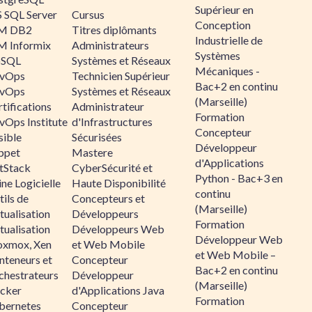
Supérieur en
 SQL Server
Cursus
Conception
M DB2
Titres diplômants
Industrielle de
M Informix
Administrateurs
Systèmes
SQL
Systèmes et Réseaux
Mécaniques -
vOps
Technicien Supérieur
Bac+2 en continu
vOps
Systèmes et Réseaux
(Marseille)
tifications
Administrateur
Formation
vOps Institute
d'Infrastructures
Concepteur
sible
Sécurisées
Développeur
ppet
Mastere
d'Applications
ltStack
CyberSécurité et
Python - Bac+3 en
ne Logicielle
Haute Disponibilité
continu
ils de
Concepteurs et
(Marseille)
tualisation
Développeurs
Formation
tualisation
Développeurs Web
Développeur Web
oxmox, Xen
et Web Mobile
et Web Mobile –
nteneurs et
Concepteur
Bac+2 en continu
chestrateurs
Développeur
(Marseille)
cker
d'Applications Java
Formation
bernetes
Concepteur