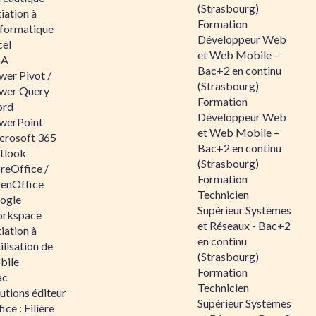
(Strasbourg)
tiation à
Formation
nformatique
Développeur Web
cel
et Web Mobile –
BA
Bac+2 en continu
wer Pivot /
(Strasbourg)
wer Query
Formation
rd
Développeur Web
werPoint
et Web Mobile –
crosoft 365
Bac+2 en continu
tlook
(Strasbourg)
reOffice /
Formation
enOffice
Technicien
ogle
Supérieur Systèmes
rkspace
et Réseaux - Bac+2
tiation à
en continu
tilisation de
(Strasbourg)
bile
Formation
ac
Technicien
utions éditeur
Supérieur Systèmes
ice : Filière