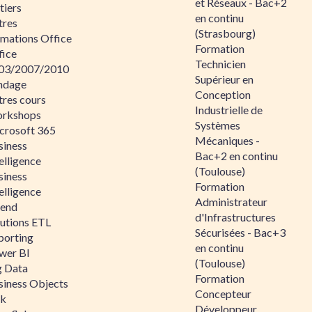
et Réseaux - Bac+2
tiers
en continu
tres
(Strasbourg)
rmations Office
Formation
fice
Technicien
03/2007/2010
Supérieur en
ndage
Conception
tres cours
Industrielle de
rkshops
Systèmes
crosoft 365
Mécaniques -
siness
Bac+2 en continu
elligence
(Toulouse)
siness
Formation
elligence
Administrateur
lend
d'Infrastructures
lutions ETL
Sécurisées - Bac+3
porting
en continu
wer BI
(Toulouse)
g Data
Formation
siness Objects
Concepteur
ik
Développeur