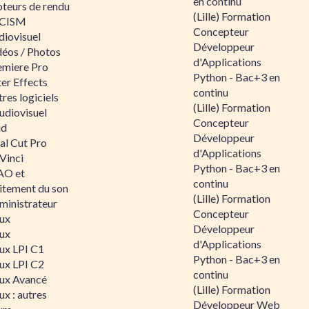
en continu
teurs de rendu
(Lille) Formation
CISM
Concepteur
diovisuel
Développeur
déos / Photos
d'Applications
emiere Pro
Python - Bac+3 en
er Effects
continu
res logiciels
(Lille) Formation
udiovisuel
Concepteur
id
Développeur
al Cut Pro
d'Applications
Vinci
Python - Bac+3 en
O et
continu
aitement du son
(Lille) Formation
ministrateur
Concepteur
nux
Développeur
nux
d'Applications
nux LPI C1
Python - Bac+3 en
nux LPI C2
continu
nux Avancé
(Lille) Formation
ux : autres
Développeur Web