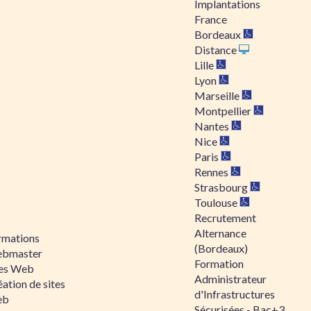
Implantations
France
Bordeaux
Distance
Lille
Lyon
Marseille
Montpellier
Nantes
Nice
Paris
Rennes
Strasbourg
Toulouse
Recrutement
Alternance
rmations
(Bordeaux)
bmaster
Formation
tes Web
Administrateur
ation de sites
d'Infrastructures
eb
Sécurisées - Bac+3