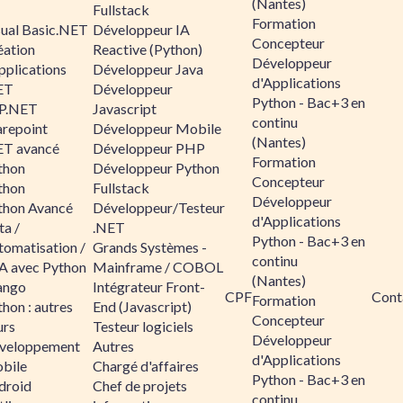
(Nantes)
Fullstack
Formation
sual Basic.NET
Développeur IA
Concepteur
éation
Reactive (Python)
Développeur
pplications
Développeur Java
d'Applications
ET
Développeur
Python - Bac+3 en
P.NET
Javascript
continu
arepoint
Développeur Mobile
(Nantes)
ET avancé
Développeur PHP
Formation
thon
Développeur Python
Concepteur
thon
Fullstack
Développeur
thon Avancé
Développeur/Testeur
d'Applications
ta /
.NET
Python - Bac+3 en
tomatisation /
Grands Systèmes -
continu
A avec Python
Mainframe / COBOL
(Nantes)
ango
Intégrateur Front-
CPF
Cont
Formation
hon : autres
End (Javascript)
Concepteur
urs
Testeur logiciels
Développeur
veloppement
Autres
d'Applications
bile
Chargé d'affaires
Python - Bac+3 en
droid
Chef de projets
continu