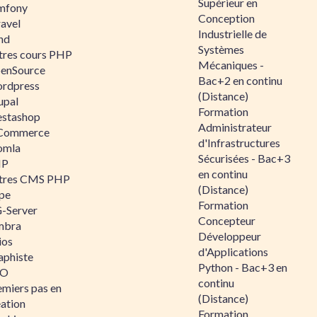
Supérieur en
mfony
Conception
ravel
Industrielle de
nd
Systèmes
tres cours PHP
Mécaniques -
enSource
Bac+2 en continu
rdpress
(Distance)
upal
Formation
estashop
Administrateur
Commerce
d'Infrastructures
omla
Sécurisées - Bac+3
IP
en continu
tres CMS PHP
(Distance)
pe
Formation
-Server
Concepteur
mbra
Développeur
ios
d'Applications
aphiste
Python - Bac+3 en
AO
continu
emiers pas en
(Distance)
éation
Formation