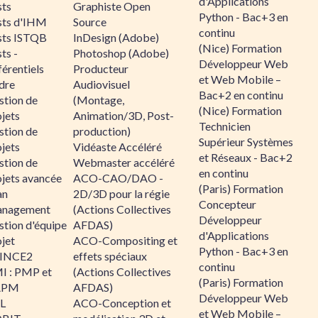
d'Applications
sts
Graphiste Open
Python - Bac+3 en
sts d'IHM
Source
continu
sts ISTQB
InDesign (Adobe)
(Nice) Formation
ts -
Photoshop (Adobe)
Développeur Web
érentiels
Producteur
et Web Mobile –
dre
Audiovisuel
Bac+2 en continu
stion de
(Montage,
(Nice) Formation
jets
Animation/3D, Post-
Technicien
stion de
production)
Supérieur Systèmes
jets
Vidéaste Accéléré
et Réseaux - Bac+2
stion de
Webmaster accéléré
en continu
ojets avancée
ACO-CAO/DAO -
(Paris) Formation
an
2D/3D pour la régie
Concepteur
nagement
(Actions Collectives
Développeur
stion d'équipe
AFDAS)
d'Applications
jet
ACO-Compositing et
Python - Bac+3 en
INCE2
effets spéciaux
continu
I : PMP et
(Actions Collectives
(Paris) Formation
APM
AFDAS)
Développeur Web
IL
ACO-Conception et
et Web Mobile –