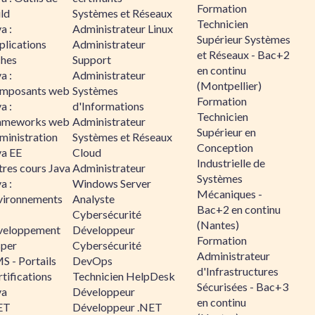
Formation
ld
Systèmes et Réseaux
Technicien
a :
Administrateur Linux
Supérieur Systèmes
plications
Administrateur
et Réseaux - Bac+2
ches
Support
en continu
a :
Administrateur
(Montpellier)
mposants web
Systèmes
Formation
a :
d'Informations
Technicien
ameworks web
Administrateur
Supérieur en
ministration
Systèmes et Réseaux
Conception
va EE
Cloud
Industrielle de
tres cours Java
Administrateur
Systèmes
a :
Windows Server
Mécaniques -
vironnements
Analyste
Bac+2 en continu
Cybersécurité
(Nantes)
veloppement
Développeur
Formation
sper
Cybersécurité
Administrateur
S - Portails
DevOps
d'Infrastructures
tifications
Technicien HelpDesk
Sécurisées - Bac+3
va
Développeur
en continu
ET
Développeur .NET