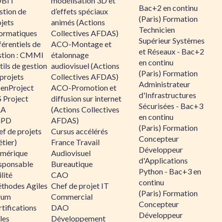
BIT
modélisation 3D et
Bac+2 en continu
stion de
d’effets spéciaux
(Paris) Formation
jets
animés (Actions
Technicien
formatiques
Collectives AFDAS)
Supérieur Systèmes
érentiels de
ACO-Montage et
et Réseaux - Bac+2
stion : CMMI
étalonnage
en continu
ils de gestion
audiovisuel (Actions
(Paris) Formation
projets
Collectives AFDAS)
Administrateur
enProject
ACO-Promotion et
d'Infrastructures
 Project
diffusion sur internet
Sécurisées - Bac+3
RA
(Actions Collectives
en continu
GPD
AFDAS)
(Paris) Formation
f de projets
Cursus accélérés
Concepteur
tier)
France Travail
Développeur
mérique
Audiovisuel
d'Applications
sponsable
Bureautique
Python - Bac+3 en
lité
CAO
continu
thodes Agiles
Chef de projet IT
(Paris) Formation
rum
Commercial
Concepteur
tifications
DAO
Développeur
les
Développement