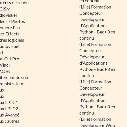
en continu
teurs de rendu
(Lille) Formation
CISM
Concepteur
diovisuel
Développeur
déos / Photos
d'Applications
emiere Pro
Python - Bac+3 en
er Effects
continu
res logiciels
(Lille) Formation
udiovisuel
Concepteur
id
Développeur
al Cut Pro
d'Applications
Vinci
Python - Bac+3 en
O et
continu
aitement du son
(Lille) Formation
ministrateur
Concepteur
nux
Développeur
nux
d'Applications
nux LPI C1
Python - Bac+3 en
nux LPI C2
continu
nux Avancé
(Lille) Formation
ux : autres
Développeur Web