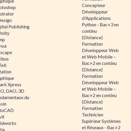
aphique
Concepteur
otoshop
Développeur
ustrator
d'Applications
Design
Python - Bac+3 en
ital Publishing
continu
inity
(Distance)
mp
Formation
nva
Développeur Web
kscape
et Web Mobile –
ribus
Bac+2 en continu
TeX
(Distance)
éation
Formation
aphique
Développeur Web
ark Xpress
et Web Mobile –
O, DAO, 3D
Bac+2 en continu
ndamentaux du
(Distance)
ssin
Formation
toCAD
Technicien
vit
Supérieur Systèmes
lidworks
et Réseaux - Bac+2
tia