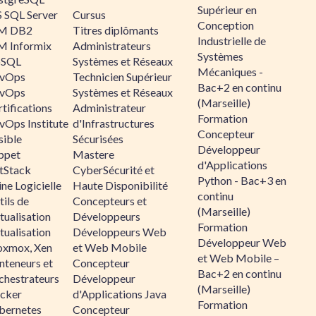
Supérieur en
 SQL Server
Cursus
Conception
M DB2
Titres diplômants
Industrielle de
M Informix
Administrateurs
Systèmes
SQL
Systèmes et Réseaux
Mécaniques -
vOps
Technicien Supérieur
Bac+2 en continu
vOps
Systèmes et Réseaux
(Marseille)
tifications
Administrateur
Formation
vOps Institute
d'Infrastructures
Concepteur
sible
Sécurisées
Développeur
ppet
Mastere
d'Applications
ltStack
CyberSécurité et
Python - Bac+3 en
ne Logicielle
Haute Disponibilité
continu
ils de
Concepteurs et
(Marseille)
tualisation
Développeurs
Formation
tualisation
Développeurs Web
Développeur Web
oxmox, Xen
et Web Mobile
et Web Mobile –
nteneurs et
Concepteur
Bac+2 en continu
chestrateurs
Développeur
(Marseille)
cker
d'Applications Java
Formation
bernetes
Concepteur