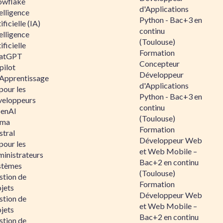
owflake
d'Applications
elligence
Python - Bac+3 en
ificielle (IA)
continu
elligence
(Toulouse)
ificielle
Formation
atGPT
Concepteur
pilot
Développeur
 Apprentissage
d'Applications
pour les
Python - Bac+3 en
veloppeurs
continu
enAI
(Toulouse)
ama
Formation
stral
Développeur Web
pour les
et Web Mobile –
ministrateurs
Bac+2 en continu
stèmes
(Toulouse)
stion de
Formation
jets
Développeur Web
stion de
et Web Mobile –
jets
Bac+2 en continu
stion de