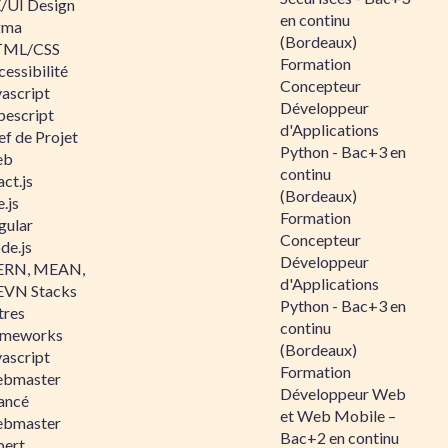
/UI Design
en continu
gma
(Bordeaux)
ML/CSS
Formation
essibilité
Concepteur
vascript
Développeur
pescript
d'Applications
ef de Projet
Python - Bac+3 en
eb
continu
ct.js
(Bordeaux)
.js
Formation
gular
Concepteur
de.js
Développeur
RN, MEAN,
d'Applications
VN Stacks
Python - Bac+3 en
tres
continu
ameworks
(Bordeaux)
vascript
Formation
bmaster
Développeur Web
ancé
et Web Mobile –
bmaster
Bac+2 en continu
pert