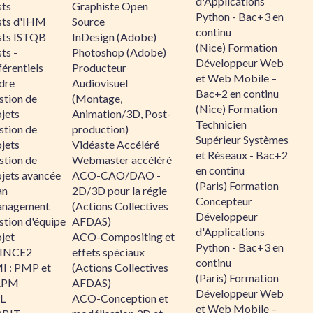
d'Applications
sts
Graphiste Open
Python - Bac+3 en
sts d'IHM
Source
continu
sts ISTQB
InDesign (Adobe)
(Nice) Formation
ts -
Photoshop (Adobe)
Développeur Web
érentiels
Producteur
et Web Mobile –
dre
Audiovisuel
Bac+2 en continu
stion de
(Montage,
(Nice) Formation
jets
Animation/3D, Post-
Technicien
stion de
production)
Supérieur Systèmes
jets
Vidéaste Accéléré
et Réseaux - Bac+2
stion de
Webmaster accéléré
en continu
ojets avancée
ACO-CAO/DAO -
(Paris) Formation
an
2D/3D pour la régie
Concepteur
nagement
(Actions Collectives
Développeur
stion d'équipe
AFDAS)
d'Applications
jet
ACO-Compositing et
Python - Bac+3 en
INCE2
effets spéciaux
continu
I : PMP et
(Actions Collectives
(Paris) Formation
APM
AFDAS)
Développeur Web
IL
ACO-Conception et
et Web Mobile –