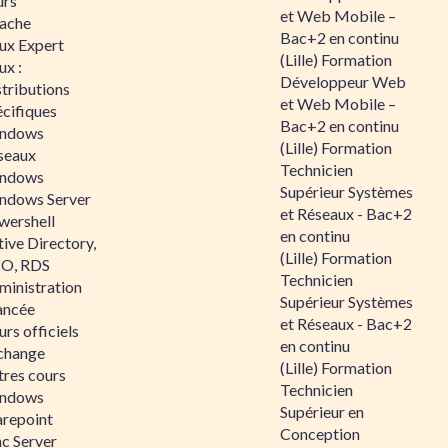
urs
et Web Mobile –
ache
Bac+2 en continu
nux Expert
(Lille) Formation
ux :
Développeur Web
tributions
et Web Mobile –
écifiques
Bac+2 en continu
ndows
(Lille) Formation
seaux
Technicien
ndows
Supérieur Systèmes
ndows Server
et Réseaux - Bac+2
wershell
en continu
ive Directory,
(Lille) Formation
O, RDS
Technicien
ministration
Supérieur Systèmes
ancée
et Réseaux - Bac+2
rs officiels
en continu
change
(Lille) Formation
tres cours
Technicien
ndows
Supérieur en
arepoint
Conception
nc Server