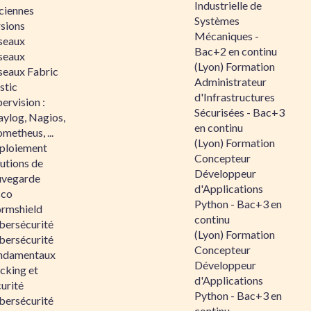
Industrielle de
ciennes
Systèmes
rsions
Mécaniques -
seaux
Bac+2 en continu
seaux
(Lyon) Formation
seaux Fabric
Administrateur
stic
d'Infrastructures
ervision :
Sécurisées - Bac+3
aylog, Nagios,
en continu
metheus, ...
(Lyon) Formation
ploiement
Concepteur
utions de
Développeur
uvegarde
d'Applications
sco
Python - Bac+3 en
ormshield
continu
bersécurité
(Lyon) Formation
bersécurité
Concepteur
ndamentaux
Développeur
cking et
d'Applications
urité
Python - Bac+3 en
bersécurité
continu