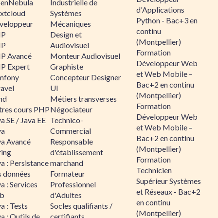
enNebula
Industrielle de
d'Applications
xtcloud
Systèmes
Python - Bac+3 en
veloppeur
Mécaniques
continu
HP
Design et
(Montpellier)
HP
Audiovisuel
Formation
P Avancé
Monteur Audiovisuel
Développeur Web
P Expert
Graphiste
et Web Mobile –
mfony
Concepteur Designer
Bac+2 en continu
ravel
UI
(Montpellier)
nd
Métiers transverses
Formation
tres cours PHP
Négociateur
Développeur Web
a SE / Java EE
Technico-
et Web Mobile –
va
Commercial
Bac+2 en continu
va Avancé
Responsable
(Montpellier)
ring
d'établissement
Formation
a : Persistance
marchand
Technicien
s données
Formateur
Supérieur Systèmes
a : Services
Professionnel
et Réseaux - Bac+2
b
d'Adultes
en continu
a : Tests
Socles qualifiants /
(Montpellier)
a : Outils de
certifiants