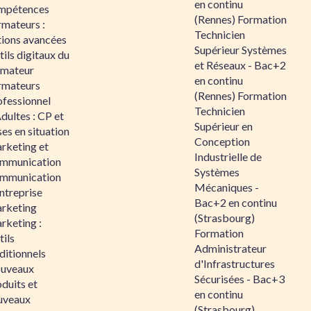
en continu
mpétences
(Rennes) Formation
rmateurs :
Technicien
tions avancées
Supérieur Systèmes
ils digitaux du
et Réseaux - Bac+2
rmateur
en continu
rmateurs
(Rennes) Formation
ofessionnel
Technicien
dultes : CP et
Supérieur en
es en situation
Conception
rketing et
Industrielle de
mmunication
Systèmes
mmunication
Mécaniques -
ntreprise
Bac+2 en continu
rketing
(Strasbourg)
rketing :
Formation
ils
Administrateur
ditionnels
d'Infrastructures
uveaux
Sécurisées - Bac+3
duits et
en continu
uveaux
(Strasbourg)