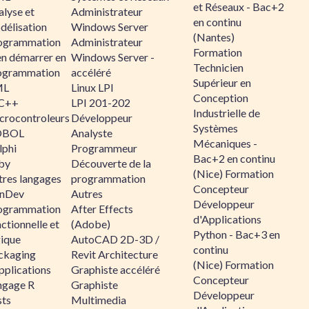
et Réseaux - Bac+2
alyse et
Administrateur
en continu
délisation
Windows Server
(Nantes)
ogrammation
Administrateur
Formation
en démarrer en
Windows Server -
Technicien
ogrammation
accéléré
Supérieur en
ML
Linux LPI
Conception
C++
LPI 201-202
Industrielle de
crocontroleurs
Développeur
Systèmes
OBOL
Analyste
Mécaniques -
lphi
Programmeur
Bac+2 en continu
by
Découverte de la
(Nice) Formation
tres langages
programmation
Concepteur
nDev
Autres
Développeur
ogrammation
After Effects
d'Applications
ctionnelle et
(Adobe)
Python - Bac+3 en
gique
AutoCAD 2D-3D /
continu
ckaging
Revit Architecture
(Nice) Formation
pplications
Graphiste accéléré
Concepteur
ngage R
Graphiste
Développeur
sts
Multimedia