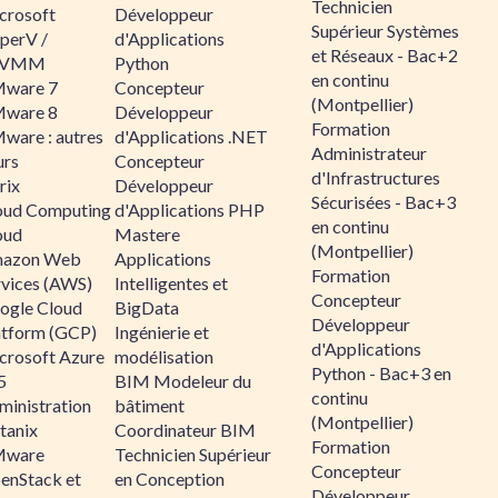
Technicien
crosoft
Développeur
Supérieur Systèmes
perV /
d'Applications
et Réseaux - Bac+2
CVMM
Python
en continu
ware 7
Concepteur
(Montpellier)
ware 8
Développeur
Formation
ware : autres
d'Applications .NET
Administrateur
urs
Concepteur
d'Infrastructures
rix
Développeur
Sécurisées - Bac+3
oud Computing
d'Applications PHP
en continu
oud
Mastere
(Montpellier)
azon Web
Applications
Formation
rvices (AWS)
Intelligentes et
Concepteur
ogle Cloud
BigData
Développeur
atform (GCP)
Ingénierie et
d'Applications
crosoft Azure
modélisation
Python - Bac+3 en
5
BIM Modeleur du
continu
ministration
bâtiment
(Montpellier)
tanix
Coordinateur BIM
Formation
ware
Technicien Supérieur
Concepteur
enStack et
en Conception
Développeur