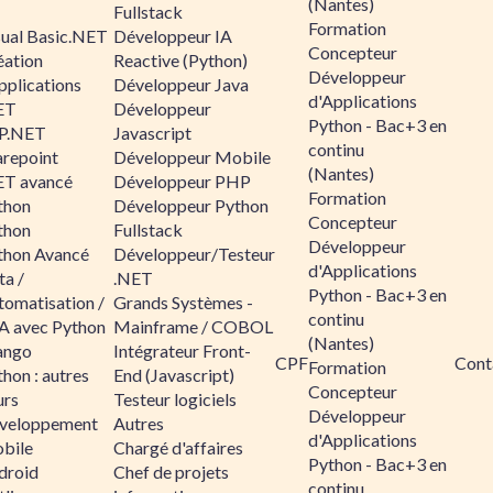
(Nantes)
Fullstack
Formation
sual Basic.NET
Développeur IA
Concepteur
éation
Reactive (Python)
Développeur
pplications
Développeur Java
d'Applications
ET
Développeur
Python - Bac+3 en
P.NET
Javascript
continu
arepoint
Développeur Mobile
(Nantes)
ET avancé
Développeur PHP
Formation
thon
Développeur Python
Concepteur
thon
Fullstack
Développeur
thon Avancé
Développeur/Testeur
d'Applications
ta /
.NET
Python - Bac+3 en
tomatisation /
Grands Systèmes -
continu
A avec Python
Mainframe / COBOL
(Nantes)
ango
Intégrateur Front-
CPF
Cont
Formation
hon : autres
End (Javascript)
Concepteur
urs
Testeur logiciels
Développeur
veloppement
Autres
d'Applications
bile
Chargé d'affaires
Python - Bac+3 en
droid
Chef de projets
continu