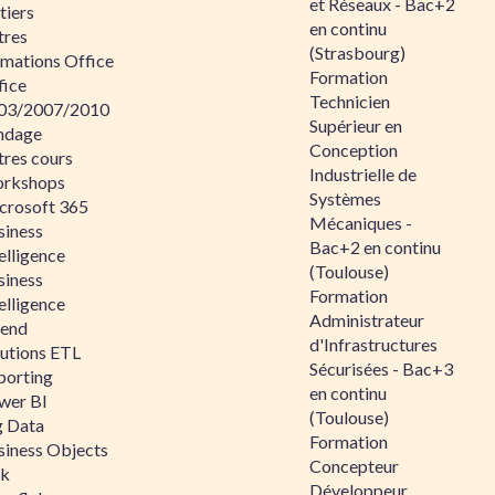
et Réseaux - Bac+2
tiers
en continu
tres
(Strasbourg)
rmations Office
Formation
fice
Technicien
03/2007/2010
Supérieur en
ndage
Conception
tres cours
Industrielle de
rkshops
Systèmes
crosoft 365
Mécaniques -
siness
Bac+2 en continu
elligence
(Toulouse)
siness
Formation
elligence
Administrateur
lend
d'Infrastructures
lutions ETL
Sécurisées - Bac+3
porting
en continu
wer BI
(Toulouse)
g Data
Formation
siness Objects
Concepteur
ik
Développeur