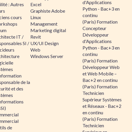
d'Applications
lité : Autres
Excel
Python - Bac+3 en
urs
Graphiste Adobe
continu
ciens cours
Linux
(Paris) Formation
rkshops
Management
Concepteur
rum
Marketing digital
Développeur
hitecte IT /
Revit
d'Applications
sponsables SI /
UX/UI Design
Python - Bac+3 en
cideurs
Web
continu
chitecture
Windows Server
(Paris) Formation
icielle
Développeur Web
stèmes
et Web Mobile –
information
Bac+2 en continu
sponsable de la
(Paris) Formation
urité et des
Technicien
stèmes
Supérieur Systèmes
informations
et Réseaux - Bac+2
SI)
en continu
mmercial
(Paris) Formation
mmercial
Technicien
ils de
Supérieur en