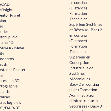
en continu
WCAD
(Distance)
aftsight
Formation
entor Pro et
Technicien
sion
Supérieur Systèmes
eo
et Réseaux - Bac+2
ender
en continu
etchup Pro
(Distance)
nema 4D
Formation
SMAX / Maya
Technicien
ity
Supérieur en
inoceros
Conception
rush
Industrielle de
bstance Painter
Systèmes
is
Mécaniques -
pression 3D
Bac+2 en continu
rtographie
(Lille) Formation
lantis
Administrateur
chicad
d'Infrastructures
res logiciels
Sécurisées - Bac+3
O/DAO/3D