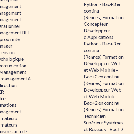
Python - Bac+3 en
nagement
continu
nagement
(Rennes) Formation
nagement
Concepteur
érationnel
Développeur
nagement RH
d'Applications
 proximité
Python - Bac+3 en
nager :
continu
mension
(Rennes) Formation
ychologique
Développeur Web
mmunication
et Web Mobile –
 Management
Bac+2 en continu
 management à
(Rennes) Formation
direction
Développeur Web
KR
et Web Mobile –
tres
Bac+2 en continu
rmations
(Rennes) Formation
nagement
Technicien
rmateurs
Supérieur Systèmes
rmateurs
et Réseaux - Bac+2
ansmission de