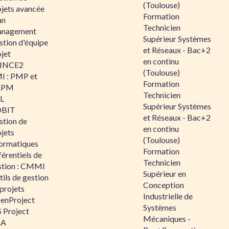
(Toulouse)
ojets avancée
Formation
an
Technicien
nagement
Supérieur Systèmes
stion d'équipe
et Réseaux - Bac+2
jet
en continu
INCE2
(Toulouse)
I : PMP et
Formation
APM
Technicien
IL
Supérieur Systèmes
BIT
et Réseaux - Bac+2
stion de
en continu
jets
(Toulouse)
formatiques
Formation
érentiels de
Technicien
stion : CMMI
Supérieur en
ils de gestion
Conception
projets
Industrielle de
enProject
Systèmes
 Project
Mécaniques -
RA