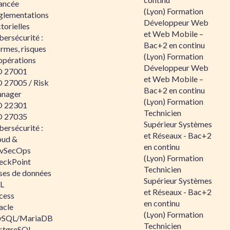
ancée
(Lyon) Formation
glementations
Développeur Web
torielles
et Web Mobile –
ersécurité :
Bac+2 en continu
rmes, risques
(Lyon) Formation
opérations
Développeur Web
O 27001
et Web Mobile –
O 27005 / Risk
Bac+2 en continu
nager
(Lyon) Formation
O 22301
Technicien
O 27035
Supérieur Systèmes
ersécurité :
et Réseaux - Bac+2
oud &
en continu
vSecOps
(Lyon) Formation
eckPoint
Technicien
ses de données
Supérieur Systèmes
L
et Réseaux - Bac+2
cess
en continu
acle
(Lyon) Formation
SQL/MariaDB
Technicien
stgreSQL