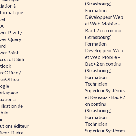
(Strasbourg)
tiation à
Formation
nformatique
Développeur Web
cel
et Web Mobile –
BA
Bac+2 en continu
wer Pivot /
(Strasbourg)
wer Query
Formation
rd
Développeur Web
werPoint
et Web Mobile –
crosoft 365
Bac+2 en continu
tlook
(Strasbourg)
reOffice /
Formation
enOffice
Technicien
ogle
Supérieur Systèmes
rkspace
et Réseaux - Bac+2
tiation à
en continu
tilisation de
(Strasbourg)
bile
Formation
ac
Technicien
utions éditeur
Supérieur Systèmes
ice : Filière