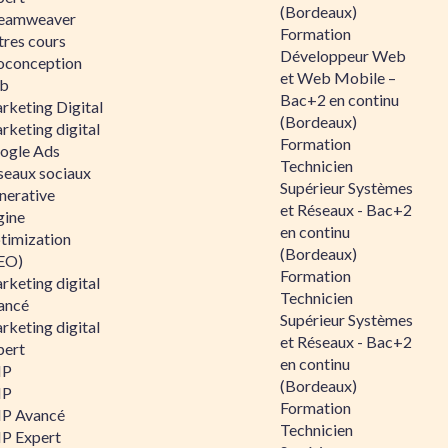
(Bordeaux)
eamweaver
Formation
tres cours
Développeur Web
oconception
et Web Mobile –
b
Bac+2 en continu
rketing Digital
(Bordeaux)
rketing digital
Formation
ogle Ads
Technicien
seaux sociaux
Supérieur Systèmes
nerative
et Réseaux - Bac+2
gine
en continu
timization
(Bordeaux)
EO)
Formation
rketing digital
Technicien
ancé
Supérieur Systèmes
rketing digital
et Réseaux - Bac+2
pert
en continu
HP
(Bordeaux)
HP
Formation
P Avancé
Technicien
P Expert