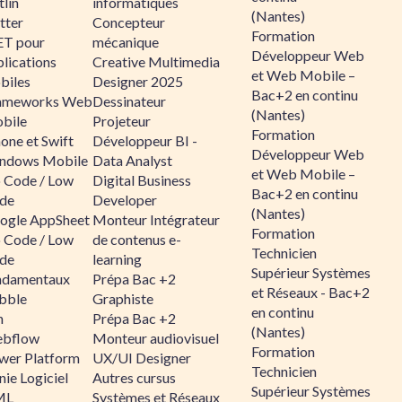
lin
informatiques
(Nantes)
tter
Concepteur
Formation
ET pour
mécanique
Développeur Web
lications
Creative Multimedia
et Web Mobile –
biles
Designer 2025
Bac+2 en continu
ameworks Web
Dessinateur
(Nantes)
bile
Projeteur
Formation
one et Swift
Développeur BI -
Développeur Web
ndows Mobile
Data Analyst
et Web Mobile –
 Code / Low
Digital Business
Bac+2 en continu
de
Developer
(Nantes)
ogle AppSheet
Monteur Intégrateur
Formation
 Code / Low
de contenus e-
Technicien
de
learning
Supérieur Systèmes
ndamentaux
Prépa Bac +2
et Réseaux - Bac+2
bble
Graphiste
en continu
n
Prépa Bac +2
(Nantes)
bflow
Monteur audiovisuel
Formation
wer Platform
UX/UI Designer
Technicien
ie Logiciel
Autres cursus
Supérieur Systèmes
ML
Systèmes et Réseaux