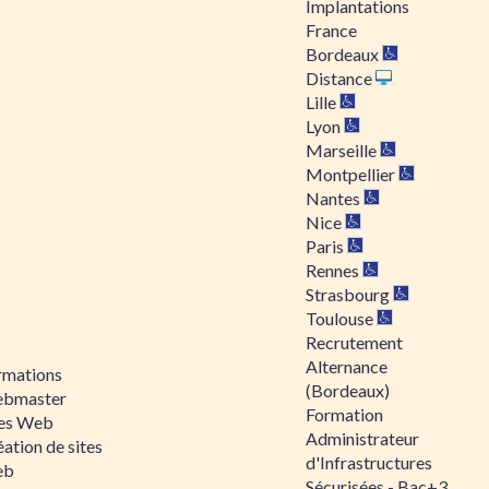
Implantations
France
Bordeaux
Distance
Lille
Lyon
Marseille
Montpellier
Nantes
Nice
Paris
Rennes
Strasbourg
Toulouse
Recrutement
Alternance
rmations
(Bordeaux)
bmaster
Formation
tes Web
Administrateur
ation de sites
d'Infrastructures
eb
Sécurisées - Bac+3