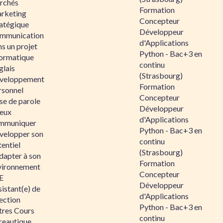
rchés
Formation
rketing
Concepteur
ratégique
Développeur
mmunication
d'Applications
s un projet
Python - Bac+3 en
formatique
continu
glais
(Strasbourg)
veloppement
Formation
rsonnel
Concepteur
se de parole
Développeur
eux
d'Applications
mmuniquer
Python - Bac+3 en
velopper son
continu
entiel
(Strasbourg)
dapter à son
Formation
vironnement
Concepteur
E
Développeur
istant(e) de
d'Applications
ection
Python - Bac+3 en
tres Cours
continu
reautique