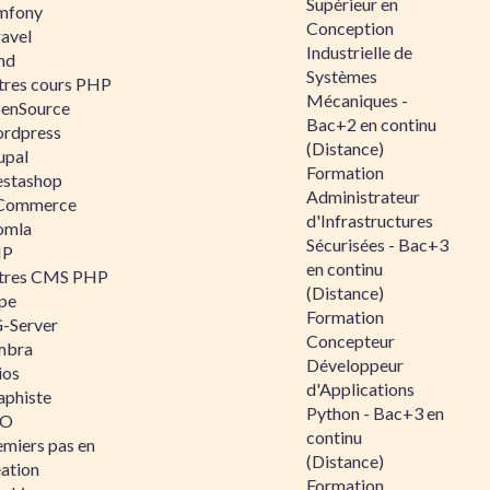
Supérieur en
mfony
Conception
ravel
Industrielle de
nd
Systèmes
tres cours PHP
Mécaniques -
enSource
Bac+2 en continu
rdpress
(Distance)
upal
Formation
estashop
Administrateur
Commerce
d'Infrastructures
omla
Sécurisées - Bac+3
IP
en continu
tres CMS PHP
(Distance)
pe
Formation
-Server
Concepteur
mbra
Développeur
ios
d'Applications
aphiste
Python - Bac+3 en
AO
continu
emiers pas en
(Distance)
éation
Formation