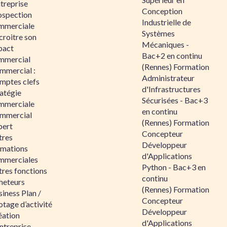
ntreprise
Conception
ospection
Industrielle de
mmerciale
Systèmes
croitre son
Mécaniques -
pact
Bac+2 en continu
mmercial
(Rennes) Formation
mmercial :
Administrateur
mptes clefs
d'Infrastructures
atégie
Sécurisées - Bac+3
mmerciale
en continu
mmercial
(Rennes) Formation
pert
Concepteur
tres
Développeur
rmations
d'Applications
mmerciales
Python - Bac+3 en
tres fonctions
continu
heteurs
(Rennes) Formation
iness Plan /
Concepteur
otage d’activité
Développeur
éation
d'Applications
ntreprise