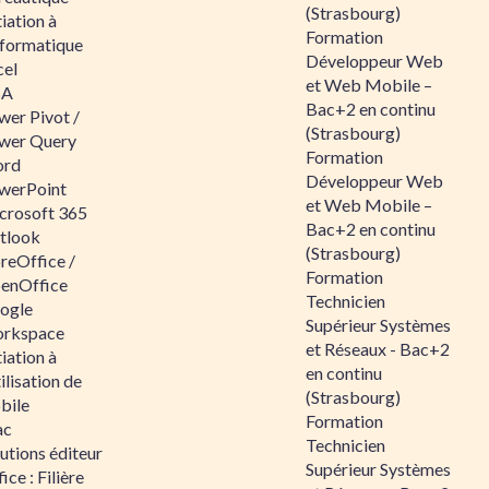
(Strasbourg)
tiation à
Formation
nformatique
Développeur Web
cel
et Web Mobile –
BA
Bac+2 en continu
wer Pivot /
(Strasbourg)
wer Query
Formation
rd
Développeur Web
werPoint
et Web Mobile –
crosoft 365
Bac+2 en continu
tlook
(Strasbourg)
reOffice /
Formation
enOffice
Technicien
ogle
Supérieur Systèmes
rkspace
et Réseaux - Bac+2
tiation à
en continu
tilisation de
(Strasbourg)
bile
Formation
ac
Technicien
utions éditeur
Supérieur Systèmes
ice : Filière