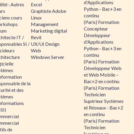
d'Applications
lité : Autres
Excel
Python - Bac+3 en
urs
Graphiste Adobe
continu
ciens cours
Linux
(Paris) Formation
rkshops
Management
Concepteur
rum
Marketing digital
Développeur
hitecte IT /
Revit
d'Applications
sponsables SI /
UX/UI Design
Python - Bac+3 en
cideurs
Web
continu
chitecture
Windows Server
(Paris) Formation
icielle
Développeur Web
stèmes
et Web Mobile –
information
Bac+2 en continu
sponsable de la
(Paris) Formation
urité et des
Technicien
stèmes
Supérieur Systèmes
informations
et Réseaux - Bac+2
SI)
en continu
mmercial
(Paris) Formation
mmercial
Technicien
ils de
Supérieur en