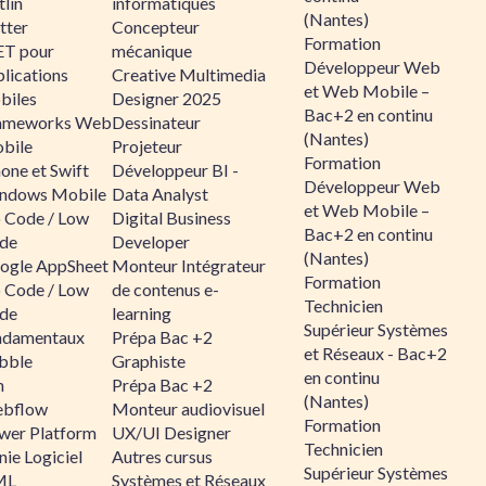
lin
informatiques
(Nantes)
tter
Concepteur
Formation
ET pour
mécanique
Développeur Web
lications
Creative Multimedia
et Web Mobile –
biles
Designer 2025
Bac+2 en continu
ameworks Web
Dessinateur
(Nantes)
bile
Projeteur
Formation
one et Swift
Développeur BI -
Développeur Web
ndows Mobile
Data Analyst
et Web Mobile –
 Code / Low
Digital Business
Bac+2 en continu
de
Developer
(Nantes)
ogle AppSheet
Monteur Intégrateur
Formation
 Code / Low
de contenus e-
Technicien
de
learning
Supérieur Systèmes
ndamentaux
Prépa Bac +2
et Réseaux - Bac+2
bble
Graphiste
en continu
n
Prépa Bac +2
(Nantes)
bflow
Monteur audiovisuel
Formation
wer Platform
UX/UI Designer
Technicien
ie Logiciel
Autres cursus
Supérieur Systèmes
ML
Systèmes et Réseaux