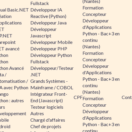
(Nantes)
Fullstack
Formation
sual Basic.NET
Développeur IA
Concepteur
éation
Reactive (Python)
Développeur
pplications
Développeur Java
d'Applications
ET
Développeur
Python - Bac+3 en
P.NET
Javascript
continu
arepoint
Développeur Mobile
(Nantes)
ET avancé
Développeur PHP
Formation
thon
Développeur Python
Concepteur
thon
Fullstack
Développeur
thon Avancé
Développeur/Testeur
d'Applications
ta /
.NET
Python - Bac+3 en
tomatisation /
Grands Systèmes -
continu
A avec Python
Mainframe / COBOL
(Nantes)
ango
Intégrateur Front-
CPF
Cont
Formation
hon : autres
End (Javascript)
Concepteur
urs
Testeur logiciels
Développeur
veloppement
Autres
d'Applications
bile
Chargé d'affaires
Python - Bac+3 en
droid
Chef de projets
continu