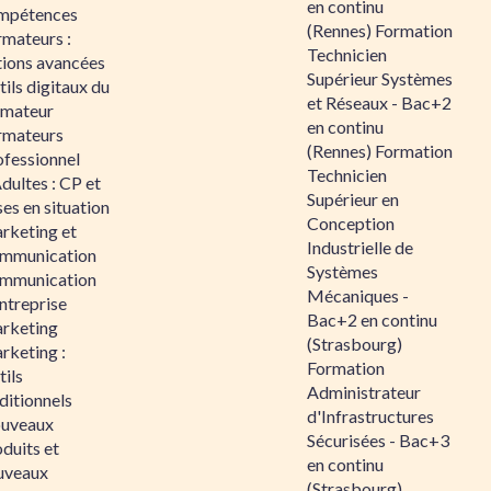
en continu
mpétences
(Rennes) Formation
rmateurs :
Technicien
tions avancées
Supérieur Systèmes
ils digitaux du
et Réseaux - Bac+2
rmateur
en continu
rmateurs
(Rennes) Formation
ofessionnel
Technicien
dultes : CP et
Supérieur en
es en situation
Conception
rketing et
Industrielle de
mmunication
Systèmes
mmunication
Mécaniques -
ntreprise
Bac+2 en continu
rketing
(Strasbourg)
rketing :
Formation
ils
Administrateur
ditionnels
d'Infrastructures
uveaux
Sécurisées - Bac+3
duits et
en continu
uveaux
(Strasbourg)