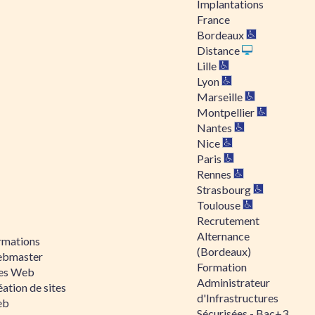
Implantations
France
Bordeaux
Distance
Lille
Lyon
Marseille
Montpellier
Nantes
Nice
Paris
Rennes
Strasbourg
Toulouse
Recrutement
Alternance
rmations
(Bordeaux)
bmaster
Formation
tes Web
Administrateur
ation de sites
d'Infrastructures
eb
Sécurisées - Bac+3