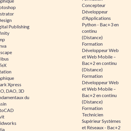
aphique
Concepteur
otoshop
Développeur
ustrator
d'Applications
Design
Python - Bac+3 en
ital Publishing
continu
inity
(Distance)
mp
Formation
nva
Développeur Web
kscape
et Web Mobile –
ribus
Bac+2 en continu
TeX
(Distance)
éation
Formation
aphique
Développeur Web
ark Xpress
et Web Mobile –
O, DAO, 3D
Bac+2 en continu
ndamentaux du
(Distance)
ssin
Formation
toCAD
Technicien
vit
Supérieur Systèmes
lidworks
et Réseaux - Bac+2
tia