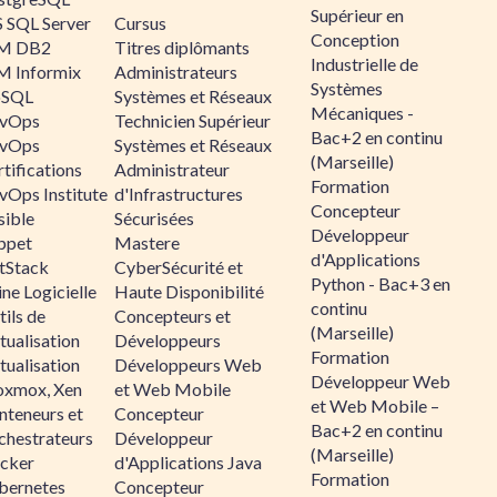
Supérieur en
 SQL Server
Cursus
Conception
M DB2
Titres diplômants
Industrielle de
M Informix
Administrateurs
Systèmes
SQL
Systèmes et Réseaux
Mécaniques -
vOps
Technicien Supérieur
Bac+2 en continu
vOps
Systèmes et Réseaux
(Marseille)
tifications
Administrateur
Formation
vOps Institute
d'Infrastructures
Concepteur
sible
Sécurisées
Développeur
ppet
Mastere
d'Applications
ltStack
CyberSécurité et
Python - Bac+3 en
ne Logicielle
Haute Disponibilité
continu
ils de
Concepteurs et
(Marseille)
tualisation
Développeurs
Formation
tualisation
Développeurs Web
Développeur Web
oxmox, Xen
et Web Mobile
et Web Mobile –
nteneurs et
Concepteur
Bac+2 en continu
chestrateurs
Développeur
(Marseille)
cker
d'Applications Java
Formation
bernetes
Concepteur