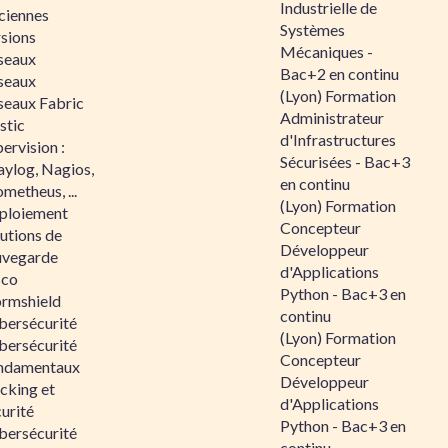
Industrielle de
ciennes
Systèmes
rsions
Mécaniques -
seaux
Bac+2 en continu
seaux
(Lyon) Formation
seaux Fabric
Administrateur
stic
d'Infrastructures
ervision :
Sécurisées - Bac+3
aylog, Nagios,
en continu
metheus, ...
(Lyon) Formation
ploiement
Concepteur
utions de
Développeur
uvegarde
d'Applications
sco
Python - Bac+3 en
ormshield
continu
bersécurité
(Lyon) Formation
bersécurité
Concepteur
ndamentaux
Développeur
cking et
d'Applications
urité
Python - Bac+3 en
bersécurité
continu