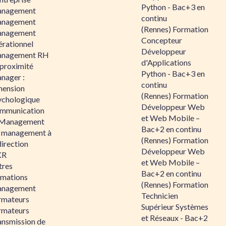
Python - Bac+3 en
nagement
continu
nagement
(Rennes) Formation
nagement
Concepteur
érationnel
Développeur
nagement RH
d'Applications
 proximité
Python - Bac+3 en
nager :
continu
mension
(Rennes) Formation
ychologique
Développeur Web
mmunication
et Web Mobile –
 Management
Bac+2 en continu
 management à
(Rennes) Formation
direction
Développeur Web
KR
et Web Mobile –
tres
Bac+2 en continu
rmations
(Rennes) Formation
nagement
Technicien
rmateurs
Supérieur Systèmes
rmateurs
et Réseaux - Bac+2
ansmission de