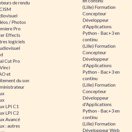
en continu
teurs de rendu
(Lille) Formation
CISM
Concepteur
diovisuel
Développeur
déos / Photos
d'Applications
emiere Pro
Python - Bac+3 en
er Effects
continu
res logiciels
(Lille) Formation
udiovisuel
Concepteur
id
Développeur
al Cut Pro
d'Applications
Vinci
Python - Bac+3 en
O et
continu
aitement du son
(Lille) Formation
ministrateur
Concepteur
nux
Développeur
nux
d'Applications
nux LPI C1
Python - Bac+3 en
nux LPI C2
continu
nux Avancé
(Lille) Formation
ux : autres
Développeur Web