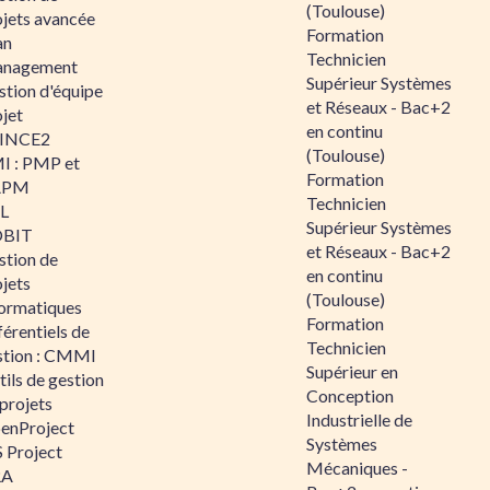
(Toulouse)
ojets avancée
Formation
an
Technicien
nagement
Supérieur Systèmes
stion d'équipe
et Réseaux - Bac+2
jet
en continu
INCE2
(Toulouse)
I : PMP et
Formation
APM
Technicien
IL
Supérieur Systèmes
BIT
et Réseaux - Bac+2
stion de
en continu
jets
(Toulouse)
formatiques
Formation
érentiels de
Technicien
stion : CMMI
Supérieur en
ils de gestion
Conception
projets
Industrielle de
enProject
Systèmes
 Project
Mécaniques -
RA