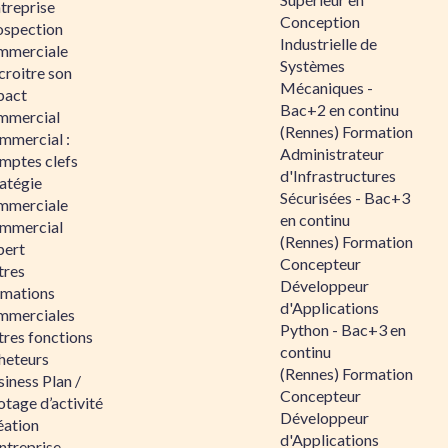
ntreprise
Conception
ospection
Industrielle de
mmerciale
Systèmes
croitre son
Mécaniques -
pact
Bac+2 en continu
mmercial
(Rennes) Formation
mmercial :
Administrateur
mptes clefs
d'Infrastructures
atégie
Sécurisées - Bac+3
mmerciale
en continu
mmercial
(Rennes) Formation
pert
Concepteur
tres
Développeur
rmations
d'Applications
mmerciales
Python - Bac+3 en
tres fonctions
continu
heteurs
(Rennes) Formation
iness Plan /
Concepteur
otage d’activité
Développeur
éation
d'Applications
ntreprise