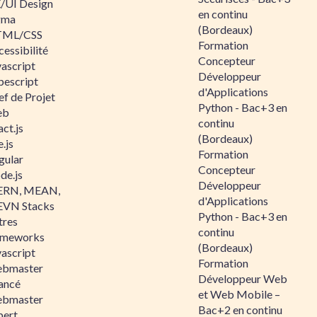
/UI Design
en continu
gma
(Bordeaux)
ML/CSS
Formation
essibilité
Concepteur
vascript
Développeur
pescript
d'Applications
ef de Projet
Python - Bac+3 en
eb
continu
ct.js
(Bordeaux)
.js
Formation
gular
Concepteur
de.js
Développeur
RN, MEAN,
d'Applications
VN Stacks
Python - Bac+3 en
tres
continu
ameworks
(Bordeaux)
vascript
Formation
bmaster
Développeur Web
ancé
et Web Mobile –
bmaster
Bac+2 en continu
pert