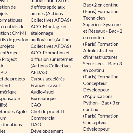
BIT
modélisation 3D et
Bac+2 en continu
stion de
d’effets spéciaux
(Paris) Formation
jets
animés (Actions
Technicien
formatiques
Collectives AFDAS)
Supérieur Systèmes
érentiels de
ACO-Montage et
et Réseaux - Bac+2
stion : CMMI
étalonnage
en continu
ils de gestion
audiovisuel (Actions
(Paris) Formation
projets
Collectives AFDAS)
Administrateur
enProject
ACO-Promotion et
d'Infrastructures
 Project
diffusion sur internet
Sécurisées - Bac+3
RA
(Actions Collectives
en continu
GPD
AFDAS)
(Paris) Formation
f de projets
Cursus accélérés
Concepteur
tier)
France Travail
Développeur
mérique
Audiovisuel
d'Applications
sponsable
Bureautique
Python - Bac+3 en
lité
CAO
continu
thodes Agiles
Chef de projet IT
(Paris) Formation
rum
Commercial
Concepteur
tifications
DAO
Développeur
les
Développement