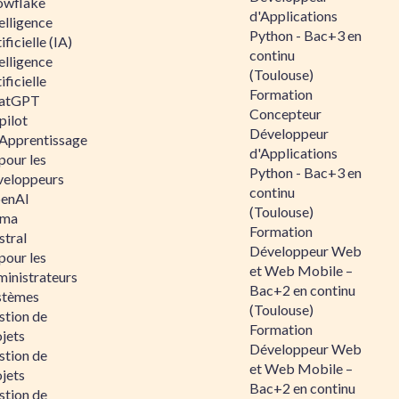
owflake
d'Applications
elligence
Python - Bac+3 en
ificielle (IA)
continu
elligence
(Toulouse)
ificielle
Formation
atGPT
Concepteur
pilot
Développeur
 Apprentissage
d'Applications
pour les
Python - Bac+3 en
veloppeurs
continu
enAI
(Toulouse)
ama
Formation
stral
Développeur Web
pour les
et Web Mobile –
ministrateurs
Bac+2 en continu
stèmes
(Toulouse)
stion de
Formation
jets
Développeur Web
stion de
et Web Mobile –
jets
Bac+2 en continu
stion de