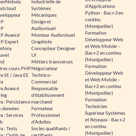
enNebula
Industrielle de
d'Applications
xtcloud
Systèmes
Python - Bac+3 en
veloppeur
Mécaniques
continu
HP
Design et
(Montpellier)
HP
Audiovisuel
Formation
P Avancé
Monteur Audiovisuel
Développeur Web
P Expert
Graphiste
et Web Mobile –
mfony
Concepteur Designer
Bac+2 en continu
ravel
UI
(Montpellier)
nd
Métiers transverses
Formation
tres cours PHP
Négociateur
Développeur Web
a SE / Java EE
Technico-
et Web Mobile –
va
Commercial
Bac+2 en continu
va Avancé
Responsable
(Montpellier)
ring
d'établissement
Formation
a : Persistance
marchand
Technicien
s données
Formateur
Supérieur Systèmes
a : Services
Professionnel
et Réseaux - Bac+2
b
d'Adultes
en continu
a : Tests
Socles qualifiants /
(Montpellier)
a : Outils de
certifiants