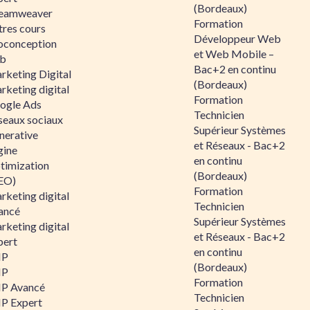
(Bordeaux)
eamweaver
Formation
tres cours
Développeur Web
oconception
et Web Mobile –
b
Bac+2 en continu
rketing Digital
(Bordeaux)
rketing digital
Formation
ogle Ads
Technicien
seaux sociaux
Supérieur Systèmes
nerative
et Réseaux - Bac+2
gine
en continu
timization
(Bordeaux)
EO)
Formation
rketing digital
Technicien
ancé
Supérieur Systèmes
rketing digital
et Réseaux - Bac+2
pert
en continu
HP
(Bordeaux)
HP
Formation
P Avancé
Technicien
P Expert