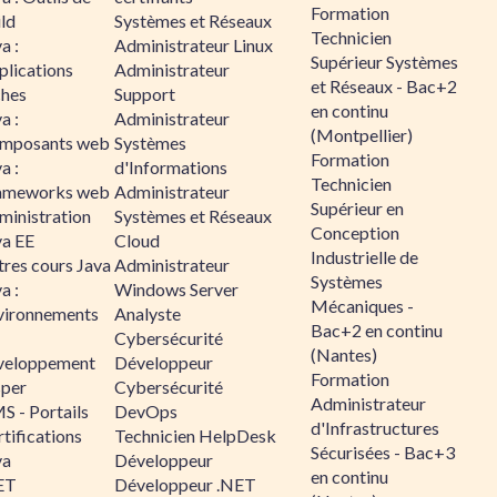
Formation
ld
Systèmes et Réseaux
Technicien
a :
Administrateur Linux
Supérieur Systèmes
plications
Administrateur
et Réseaux - Bac+2
ches
Support
en continu
a :
Administrateur
(Montpellier)
mposants web
Systèmes
Formation
a :
d'Informations
Technicien
ameworks web
Administrateur
Supérieur en
ministration
Systèmes et Réseaux
Conception
va EE
Cloud
Industrielle de
tres cours Java
Administrateur
Systèmes
a :
Windows Server
Mécaniques -
vironnements
Analyste
Bac+2 en continu
Cybersécurité
(Nantes)
veloppement
Développeur
Formation
sper
Cybersécurité
Administrateur
S - Portails
DevOps
d'Infrastructures
tifications
Technicien HelpDesk
Sécurisées - Bac+3
va
Développeur
en continu
ET
Développeur .NET