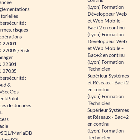
ancée
(Lyon) Formation
glementations
Développeur Web
torielles
et Web Mobile –
ersécurité :
Bac+2 en continu
rmes, risques
(Lyon) Formation
opérations
Développeur Web
O 27001
et Web Mobile –
O 27005 / Risk
Bac+2 en continu
nager
(Lyon) Formation
O 22301
Technicien
O 27035
Supérieur Systèmes
ersécurité :
et Réseaux - Bac+2
oud &
en continu
vSecOps
(Lyon) Formation
eckPoint
Technicien
ses de données
Supérieur Systèmes
L
et Réseaux - Bac+2
cess
en continu
acle
(Lyon) Formation
SQL/MariaDB
Technicien
stgreSQL