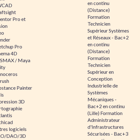
en continu
WCAD
(Distance)
aftsight
Formation
entor Pro et
Technicien
sion
Supérieur Systèmes
eo
et Réseaux - Bac+2
ender
en continu
etchup Pro
(Distance)
nema 4D
Formation
SMAX / Maya
Technicien
ity
Supérieur en
inoceros
Conception
rush
Industrielle de
bstance Painter
Systèmes
is
Mécaniques -
pression 3D
Bac+2 en continu
rtographie
(Lille) Formation
lantis
Administrateur
chicad
d'Infrastructures
res logiciels
Sécurisées - Bac+3
O/DAO/3D