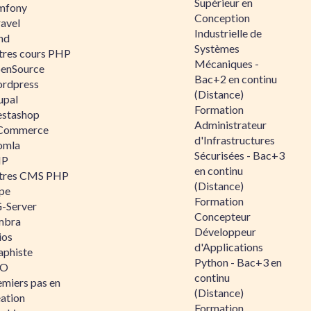
Supérieur en
mfony
Conception
ravel
Industrielle de
nd
Systèmes
tres cours PHP
Mécaniques -
enSource
Bac+2 en continu
rdpress
(Distance)
upal
Formation
estashop
Administrateur
Commerce
d'Infrastructures
omla
Sécurisées - Bac+3
IP
en continu
tres CMS PHP
(Distance)
pe
Formation
-Server
Concepteur
mbra
Développeur
ios
d'Applications
aphiste
Python - Bac+3 en
AO
continu
emiers pas en
(Distance)
éation
Formation