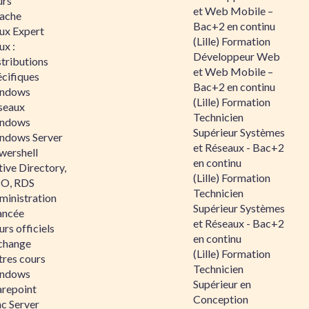
urs
et Web Mobile –
ache
Bac+2 en continu
nux Expert
(Lille) Formation
ux :
Développeur Web
tributions
et Web Mobile –
écifiques
Bac+2 en continu
ndows
(Lille) Formation
seaux
Technicien
ndows
Supérieur Systèmes
ndows Server
et Réseaux - Bac+2
wershell
en continu
ive Directory,
(Lille) Formation
O, RDS
Technicien
ministration
Supérieur Systèmes
ancée
et Réseaux - Bac+2
rs officiels
en continu
change
(Lille) Formation
tres cours
Technicien
ndows
Supérieur en
arepoint
Conception
nc Server