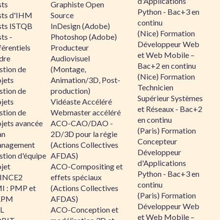
d'Applications
sts
Graphiste Open
Python - Bac+3 en
sts d'IHM
Source
continu
sts ISTQB
InDesign (Adobe)
(Nice) Formation
ts -
Photoshop (Adobe)
Développeur Web
érentiels
Producteur
et Web Mobile –
dre
Audiovisuel
Bac+2 en continu
stion de
(Montage,
(Nice) Formation
jets
Animation/3D, Post-
Technicien
stion de
production)
Supérieur Systèmes
jets
Vidéaste Accéléré
et Réseaux - Bac+2
stion de
Webmaster accéléré
en continu
ojets avancée
ACO-CAO/DAO -
(Paris) Formation
an
2D/3D pour la régie
Concepteur
nagement
(Actions Collectives
Développeur
stion d'équipe
AFDAS)
d'Applications
jet
ACO-Compositing et
Python - Bac+3 en
INCE2
effets spéciaux
continu
I : PMP et
(Actions Collectives
(Paris) Formation
APM
AFDAS)
Développeur Web
IL
ACO-Conception et
et Web Mobile –