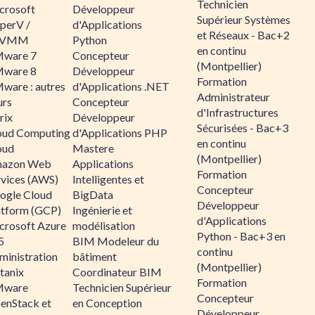
Technicien
crosoft
Développeur
Supérieur Systèmes
perV /
d'Applications
et Réseaux - Bac+2
CVMM
Python
en continu
ware 7
Concepteur
(Montpellier)
ware 8
Développeur
Formation
ware : autres
d'Applications .NET
Administrateur
urs
Concepteur
d'Infrastructures
rix
Développeur
Sécurisées - Bac+3
oud Computing
d'Applications PHP
en continu
oud
Mastere
(Montpellier)
azon Web
Applications
Formation
rvices (AWS)
Intelligentes et
Concepteur
ogle Cloud
BigData
Développeur
atform (GCP)
Ingénierie et
d'Applications
crosoft Azure
modélisation
Python - Bac+3 en
5
BIM Modeleur du
continu
ministration
bâtiment
(Montpellier)
tanix
Coordinateur BIM
Formation
ware
Technicien Supérieur
Concepteur
enStack et
en Conception
Développeur