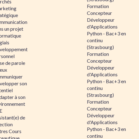
rchés
Formation
rketing
Concepteur
ratégique
Développeur
mmunication
d'Applications
s un projet
Python - Bac+3 en
formatique
continu
glais
(Strasbourg)
veloppement
Formation
rsonnel
Concepteur
se de parole
Développeur
eux
d'Applications
mmuniquer
Python - Bac+3 en
velopper son
continu
entiel
(Strasbourg)
dapter à son
Formation
vironnement
Concepteur
E
Développeur
istant(e) de
d'Applications
ection
Python - Bac+3 en
tres Cours
continu
reautique