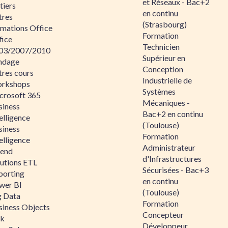
et Réseaux - Bac+2
tiers
en continu
tres
(Strasbourg)
rmations Office
Formation
fice
Technicien
03/2007/2010
Supérieur en
ndage
Conception
tres cours
Industrielle de
rkshops
Systèmes
crosoft 365
Mécaniques -
siness
Bac+2 en continu
elligence
(Toulouse)
siness
Formation
elligence
Administrateur
lend
d'Infrastructures
lutions ETL
Sécurisées - Bac+3
porting
en continu
wer BI
(Toulouse)
g Data
Formation
siness Objects
Concepteur
ik
Développeur