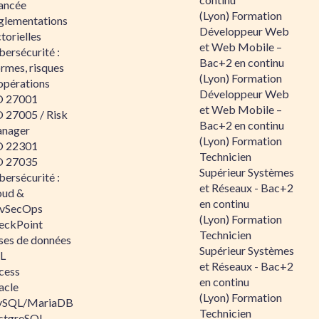
ancée
(Lyon) Formation
glementations
Développeur Web
torielles
et Web Mobile –
ersécurité :
Bac+2 en continu
rmes, risques
(Lyon) Formation
opérations
Développeur Web
O 27001
et Web Mobile –
O 27005 / Risk
Bac+2 en continu
nager
(Lyon) Formation
O 22301
Technicien
O 27035
Supérieur Systèmes
ersécurité :
et Réseaux - Bac+2
oud &
en continu
vSecOps
(Lyon) Formation
eckPoint
Technicien
ses de données
Supérieur Systèmes
L
et Réseaux - Bac+2
cess
en continu
acle
(Lyon) Formation
SQL/MariaDB
Technicien
stgreSQL