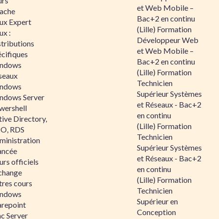
urs
et Web Mobile –
ache
Bac+2 en continu
nux Expert
(Lille) Formation
ux :
Développeur Web
tributions
et Web Mobile –
écifiques
Bac+2 en continu
ndows
(Lille) Formation
seaux
Technicien
ndows
Supérieur Systèmes
ndows Server
et Réseaux - Bac+2
wershell
en continu
ive Directory,
(Lille) Formation
O, RDS
Technicien
ministration
Supérieur Systèmes
ancée
et Réseaux - Bac+2
rs officiels
en continu
change
(Lille) Formation
tres cours
Technicien
ndows
Supérieur en
arepoint
Conception
nc Server