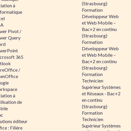
(Strasbourg)
tiation à
Formation
nformatique
Développeur Web
cel
et Web Mobile –
BA
Bac+2 en continu
wer Pivot /
(Strasbourg)
wer Query
Formation
rd
Développeur Web
werPoint
et Web Mobile –
crosoft 365
Bac+2 en continu
tlook
(Strasbourg)
reOffice /
Formation
enOffice
Technicien
ogle
Supérieur Systèmes
rkspace
et Réseaux - Bac+2
tiation à
en continu
tilisation de
(Strasbourg)
bile
Formation
ac
Technicien
utions éditeur
Supérieur Systèmes
ice : Filière