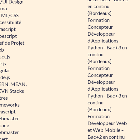
/UI Design
en continu
gma
(Bordeaux)
ML/CSS
Formation
essibilité
Concepteur
vascript
Développeur
pescript
d'Applications
ef de Projet
Python - Bac+3 en
eb
continu
ct.js
(Bordeaux)
.js
Formation
gular
Concepteur
de.js
Développeur
RN, MEAN,
d'Applications
VN Stacks
Python - Bac+3 en
tres
continu
ameworks
(Bordeaux)
vascript
Formation
bmaster
Développeur Web
ancé
et Web Mobile –
bmaster
Bac+2 en continu
pert