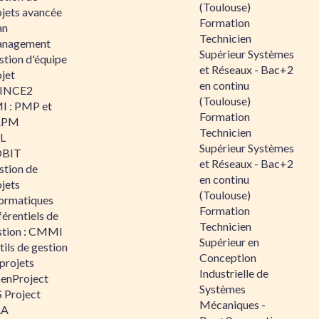
(Toulouse)
ojets avancée
Formation
an
Technicien
nagement
Supérieur Systèmes
stion d'équipe
et Réseaux - Bac+2
jet
en continu
INCE2
(Toulouse)
I : PMP et
Formation
APM
Technicien
IL
Supérieur Systèmes
BIT
et Réseaux - Bac+2
stion de
en continu
jets
(Toulouse)
formatiques
Formation
érentiels de
Technicien
stion : CMMI
Supérieur en
ils de gestion
Conception
projets
Industrielle de
enProject
Systèmes
 Project
Mécaniques -
RA