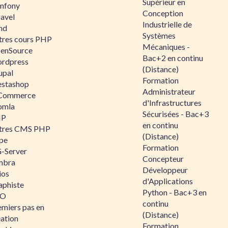
Supérieur en
mfony
Conception
ravel
Industrielle de
nd
Systèmes
tres cours PHP
Mécaniques -
enSource
Bac+2 en continu
rdpress
(Distance)
upal
Formation
estashop
Administrateur
Commerce
d'Infrastructures
omla
Sécurisées - Bac+3
IP
en continu
tres CMS PHP
(Distance)
pe
Formation
-Server
Concepteur
mbra
Développeur
ios
d'Applications
aphiste
Python - Bac+3 en
AO
continu
emiers pas en
(Distance)
éation
Formation