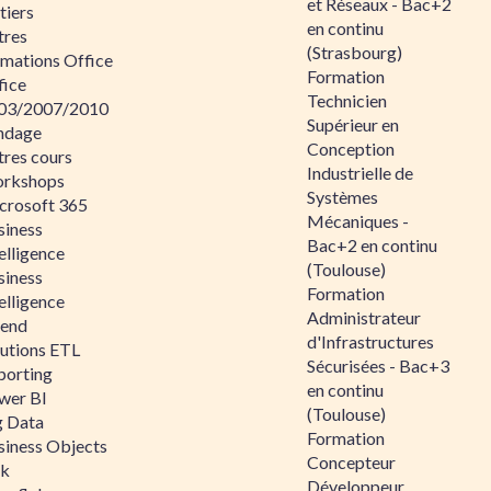
et Réseaux - Bac+2
tiers
en continu
tres
(Strasbourg)
rmations Office
Formation
fice
Technicien
03/2007/2010
Supérieur en
ndage
Conception
tres cours
Industrielle de
rkshops
Systèmes
crosoft 365
Mécaniques -
siness
Bac+2 en continu
elligence
(Toulouse)
siness
Formation
elligence
Administrateur
lend
d'Infrastructures
lutions ETL
Sécurisées - Bac+3
porting
en continu
wer BI
(Toulouse)
g Data
Formation
siness Objects
Concepteur
ik
Développeur