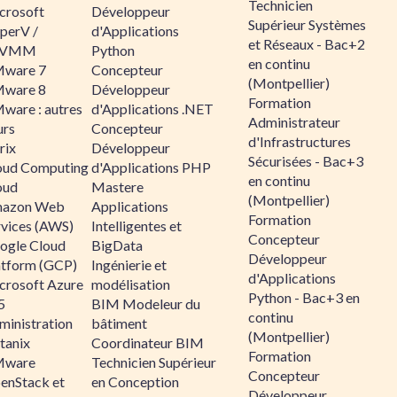
Technicien
crosoft
Développeur
Supérieur Systèmes
perV /
d'Applications
et Réseaux - Bac+2
CVMM
Python
en continu
ware 7
Concepteur
(Montpellier)
ware 8
Développeur
Formation
ware : autres
d'Applications .NET
Administrateur
urs
Concepteur
d'Infrastructures
rix
Développeur
Sécurisées - Bac+3
oud Computing
d'Applications PHP
en continu
oud
Mastere
(Montpellier)
azon Web
Applications
Formation
rvices (AWS)
Intelligentes et
Concepteur
ogle Cloud
BigData
Développeur
atform (GCP)
Ingénierie et
d'Applications
crosoft Azure
modélisation
Python - Bac+3 en
5
BIM Modeleur du
continu
ministration
bâtiment
(Montpellier)
tanix
Coordinateur BIM
Formation
ware
Technicien Supérieur
Concepteur
enStack et
en Conception
Développeur