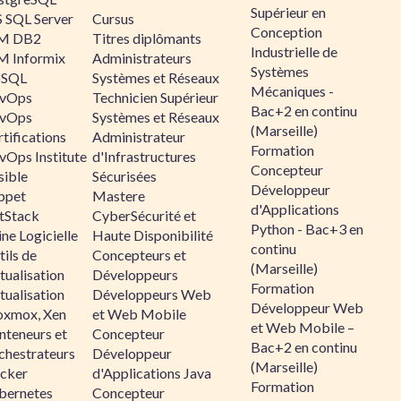
Supérieur en
 SQL Server
Cursus
Conception
M DB2
Titres diplômants
Industrielle de
M Informix
Administrateurs
Systèmes
SQL
Systèmes et Réseaux
Mécaniques -
vOps
Technicien Supérieur
Bac+2 en continu
vOps
Systèmes et Réseaux
(Marseille)
tifications
Administrateur
Formation
vOps Institute
d'Infrastructures
Concepteur
sible
Sécurisées
Développeur
ppet
Mastere
d'Applications
ltStack
CyberSécurité et
Python - Bac+3 en
ne Logicielle
Haute Disponibilité
continu
ils de
Concepteurs et
(Marseille)
tualisation
Développeurs
Formation
tualisation
Développeurs Web
Développeur Web
oxmox, Xen
et Web Mobile
et Web Mobile –
nteneurs et
Concepteur
Bac+2 en continu
chestrateurs
Développeur
(Marseille)
cker
d'Applications Java
Formation
bernetes
Concepteur