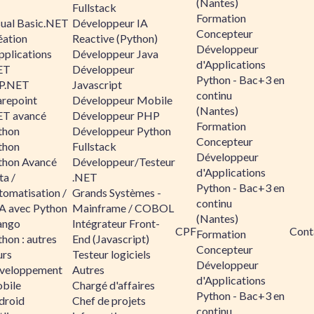
(Nantes)
Fullstack
Formation
sual Basic.NET
Développeur IA
Concepteur
éation
Reactive (Python)
Développeur
pplications
Développeur Java
d'Applications
ET
Développeur
Python - Bac+3 en
P.NET
Javascript
continu
arepoint
Développeur Mobile
(Nantes)
ET avancé
Développeur PHP
Formation
thon
Développeur Python
Concepteur
thon
Fullstack
Développeur
thon Avancé
Développeur/Testeur
d'Applications
ta /
.NET
Python - Bac+3 en
tomatisation /
Grands Systèmes -
continu
A avec Python
Mainframe / COBOL
(Nantes)
ango
Intégrateur Front-
CPF
Cont
Formation
hon : autres
End (Javascript)
Concepteur
urs
Testeur logiciels
Développeur
veloppement
Autres
d'Applications
bile
Chargé d'affaires
Python - Bac+3 en
droid
Chef de projets
continu