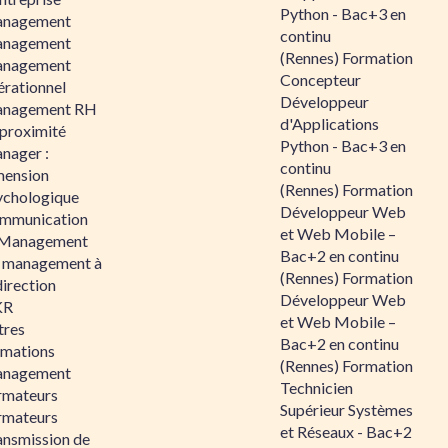
Python - Bac+3 en
nagement
continu
nagement
(Rennes) Formation
nagement
Concepteur
érationnel
Développeur
nagement RH
d'Applications
 proximité
Python - Bac+3 en
nager :
continu
mension
(Rennes) Formation
ychologique
Développeur Web
mmunication
et Web Mobile –
 Management
Bac+2 en continu
 management à
(Rennes) Formation
direction
Développeur Web
KR
et Web Mobile –
tres
Bac+2 en continu
rmations
(Rennes) Formation
nagement
Technicien
rmateurs
Supérieur Systèmes
rmateurs
et Réseaux - Bac+2
ansmission de