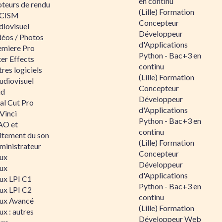
en continu
teurs de rendu
(Lille) Formation
CISM
Concepteur
diovisuel
Développeur
déos / Photos
d'Applications
emiere Pro
Python - Bac+3 en
er Effects
continu
res logiciels
(Lille) Formation
udiovisuel
Concepteur
id
Développeur
al Cut Pro
d'Applications
Vinci
Python - Bac+3 en
O et
continu
aitement du son
(Lille) Formation
ministrateur
Concepteur
nux
Développeur
nux
d'Applications
nux LPI C1
Python - Bac+3 en
nux LPI C2
continu
nux Avancé
(Lille) Formation
ux : autres
Développeur Web