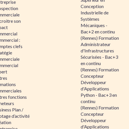
ntreprise
Conception
ospection
Industrielle de
mmerciale
Systèmes
croitre son
Mécaniques -
pact
Bac+2 en continu
mmercial
(Rennes) Formation
mmercial :
Administrateur
mptes clefs
d'Infrastructures
atégie
Sécurisées - Bac+3
mmerciale
en continu
mmercial
(Rennes) Formation
pert
Concepteur
tres
Développeur
rmations
d'Applications
mmerciales
Python - Bac+3 en
tres fonctions
continu
heteurs
(Rennes) Formation
iness Plan /
Concepteur
otage d’activité
Développeur
éation
d'Applications
ntreprise