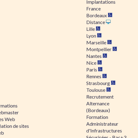
Implantations
France
Bordeaux
Distance
Lille
Lyon
Marseille
Montpellier
Nantes
Nice
Paris
Rennes
Strasbourg
Toulouse
Recrutement
Alternance
rmations
(Bordeaux)
bmaster
Formation
tes Web
Administrateur
ation de sites
d'Infrastructures
eb
Sécurisées - Bac+3