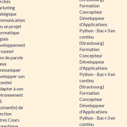
rchés
Formation
rketing
Concepteur
ratégique
Développeur
mmunication
d'Applications
s un projet
Python - Bac+3 en
formatique
continu
glais
(Strasbourg)
veloppement
Formation
rsonnel
Concepteur
se de parole
Développeur
eux
d'Applications
mmuniquer
Python - Bac+3 en
velopper son
continu
entiel
(Strasbourg)
dapter à son
Formation
vironnement
Concepteur
E
Développeur
istant(e) de
d'Applications
ection
Python - Bac+3 en
tres Cours
continu
reautique