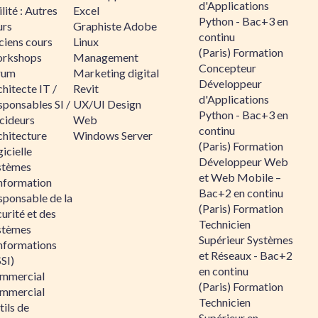
d'Applications
lité : Autres
Excel
Python - Bac+3 en
urs
Graphiste Adobe
continu
ciens cours
Linux
(Paris) Formation
rkshops
Management
Concepteur
rum
Marketing digital
Développeur
hitecte IT /
Revit
d'Applications
sponsables SI /
UX/UI Design
Python - Bac+3 en
cideurs
Web
continu
chitecture
Windows Server
(Paris) Formation
icielle
Développeur Web
stèmes
et Web Mobile –
information
Bac+2 en continu
sponsable de la
(Paris) Formation
urité et des
Technicien
stèmes
Supérieur Systèmes
informations
et Réseaux - Bac+2
SI)
en continu
mmercial
(Paris) Formation
mmercial
Technicien
ils de
Supérieur en