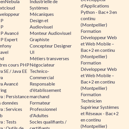
enNebula
Industrielle de
d'Applications
xtcloud
Systèmes
Python - Bac+3 en
veloppeur
Mécaniques
continu
HP
Design et
(Montpellier)
HP
Audiovisuel
Formation
P Avancé
Monteur Audiovisuel
Développeur Web
P Expert
Graphiste
et Web Mobile –
mfony
Concepteur Designer
Bac+2 en continu
ravel
UI
(Montpellier)
nd
Métiers transverses
Formation
tres cours PHP
Négociateur
Développeur Web
a SE / Java EE
Technico-
et Web Mobile –
va
Commercial
Bac+2 en continu
va Avancé
Responsable
(Montpellier)
ring
d'établissement
Formation
a : Persistance
marchand
Technicien
s données
Formateur
Supérieur Systèmes
a : Services
Professionnel
et Réseaux - Bac+2
b
d'Adultes
en continu
a : Tests
Socles qualifiants /
(Montpellier)
a : Outils de
certifiants