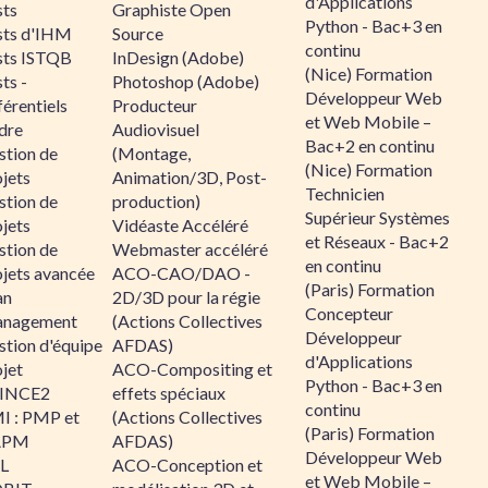
d'Applications
sts
Graphiste Open
Python - Bac+3 en
sts d'IHM
Source
continu
sts ISTQB
InDesign (Adobe)
(Nice) Formation
ts -
Photoshop (Adobe)
Développeur Web
érentiels
Producteur
et Web Mobile –
dre
Audiovisuel
Bac+2 en continu
stion de
(Montage,
(Nice) Formation
jets
Animation/3D, Post-
Technicien
stion de
production)
Supérieur Systèmes
jets
Vidéaste Accéléré
et Réseaux - Bac+2
stion de
Webmaster accéléré
en continu
ojets avancée
ACO-CAO/DAO -
(Paris) Formation
an
2D/3D pour la régie
Concepteur
nagement
(Actions Collectives
Développeur
stion d'équipe
AFDAS)
d'Applications
jet
ACO-Compositing et
Python - Bac+3 en
INCE2
effets spéciaux
continu
I : PMP et
(Actions Collectives
(Paris) Formation
APM
AFDAS)
Développeur Web
IL
ACO-Conception et
et Web Mobile –