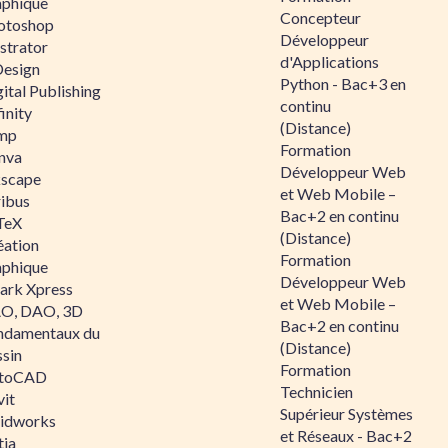
aphique
Concepteur
otoshop
Développeur
ustrator
d'Applications
Design
Python - Bac+3 en
ital Publishing
continu
inity
(Distance)
mp
Formation
nva
Développeur Web
kscape
et Web Mobile –
ribus
Bac+2 en continu
TeX
(Distance)
éation
Formation
aphique
Développeur Web
ark Xpress
et Web Mobile –
O, DAO, 3D
Bac+2 en continu
ndamentaux du
(Distance)
ssin
Formation
toCAD
Technicien
vit
Supérieur Systèmes
lidworks
et Réseaux - Bac+2
tia