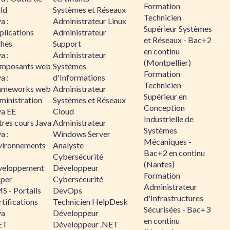
Formation
ld
Systèmes et Réseaux
Technicien
a :
Administrateur Linux
Supérieur Systèmes
plications
Administrateur
et Réseaux - Bac+2
ches
Support
en continu
a :
Administrateur
(Montpellier)
mposants web
Systèmes
Formation
a :
d'Informations
Technicien
ameworks web
Administrateur
Supérieur en
ministration
Systèmes et Réseaux
Conception
va EE
Cloud
Industrielle de
tres cours Java
Administrateur
Systèmes
a :
Windows Server
Mécaniques -
vironnements
Analyste
Bac+2 en continu
Cybersécurité
(Nantes)
veloppement
Développeur
Formation
sper
Cybersécurité
Administrateur
S - Portails
DevOps
d'Infrastructures
tifications
Technicien HelpDesk
Sécurisées - Bac+3
va
Développeur
en continu
ET
Développeur .NET