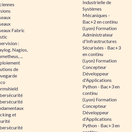
Industrielle de
ciennes
Systèmes
rsions
Mécaniques -
seaux
Bac+2 en continu
seaux
(Lyon) Formation
seaux Fabric
Administrateur
stic
d'Infrastructures
ervision :
Sécurisées - Bac+3
aylog, Nagios,
en continu
metheus, ...
(Lyon) Formation
ploiement
Concepteur
utions de
Développeur
uvegarde
d'Applications
sco
Python - Bac+3 en
ormshield
continu
bersécurité
(Lyon) Formation
bersécurité
Concepteur
ndamentaux
Développeur
cking et
d'Applications
urité
Python - Bac+3 en
bersécurité
continu