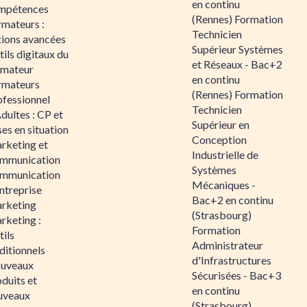
en continu
mpétences
(Rennes) Formation
rmateurs :
Technicien
tions avancées
Supérieur Systèmes
ils digitaux du
et Réseaux - Bac+2
rmateur
en continu
rmateurs
(Rennes) Formation
ofessionnel
Technicien
dultes : CP et
Supérieur en
es en situation
Conception
rketing et
Industrielle de
mmunication
Systèmes
mmunication
Mécaniques -
ntreprise
Bac+2 en continu
rketing
(Strasbourg)
rketing :
Formation
ils
Administrateur
ditionnels
d'Infrastructures
uveaux
Sécurisées - Bac+3
duits et
en continu
uveaux
(Strasbourg)