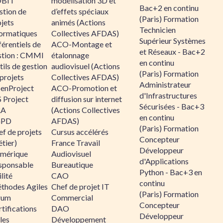
BIT
modélisation 3D et
Bac+2 en continu
stion de
d’effets spéciaux
(Paris) Formation
jets
animés (Actions
Technicien
formatiques
Collectives AFDAS)
Supérieur Systèmes
érentiels de
ACO-Montage et
et Réseaux - Bac+2
stion : CMMI
étalonnage
en continu
ils de gestion
audiovisuel (Actions
(Paris) Formation
projets
Collectives AFDAS)
Administrateur
enProject
ACO-Promotion et
d'Infrastructures
 Project
diffusion sur internet
Sécurisées - Bac+3
RA
(Actions Collectives
en continu
GPD
AFDAS)
(Paris) Formation
f de projets
Cursus accélérés
Concepteur
tier)
France Travail
Développeur
mérique
Audiovisuel
d'Applications
sponsable
Bureautique
Python - Bac+3 en
lité
CAO
continu
thodes Agiles
Chef de projet IT
(Paris) Formation
rum
Commercial
Concepteur
tifications
DAO
Développeur
les
Développement