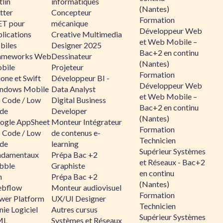
lin
informatiques
(Nantes)
tter
Concepteur
Formation
ET pour
mécanique
Développeur Web
lications
Creative Multimedia
et Web Mobile –
biles
Designer 2025
Bac+2 en continu
ameworks Web
Dessinateur
(Nantes)
bile
Projeteur
Formation
one et Swift
Développeur BI -
Développeur Web
ndows Mobile
Data Analyst
et Web Mobile –
 Code / Low
Digital Business
Bac+2 en continu
de
Developer
(Nantes)
ogle AppSheet
Monteur Intégrateur
Formation
 Code / Low
de contenus e-
Technicien
de
learning
Supérieur Systèmes
ndamentaux
Prépa Bac +2
et Réseaux - Bac+2
bble
Graphiste
en continu
n
Prépa Bac +2
(Nantes)
bflow
Monteur audiovisuel
Formation
wer Platform
UX/UI Designer
Technicien
ie Logiciel
Autres cursus
Supérieur Systèmes
ML
Systèmes et Réseaux