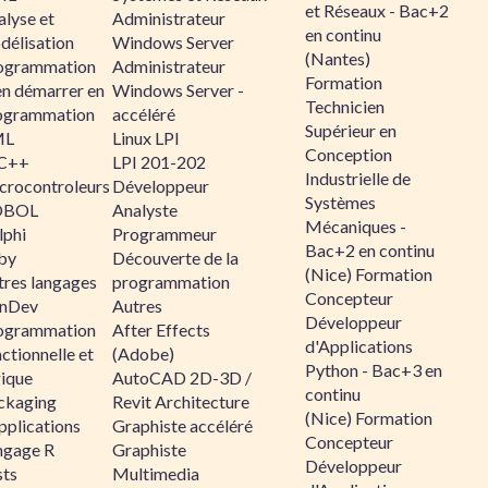
et Réseaux - Bac+2
alyse et
Administrateur
en continu
délisation
Windows Server
(Nantes)
ogrammation
Administrateur
Formation
en démarrer en
Windows Server -
Technicien
ogrammation
accéléré
Supérieur en
ML
Linux LPI
Conception
C++
LPI 201-202
Industrielle de
crocontroleurs
Développeur
Systèmes
OBOL
Analyste
Mécaniques -
lphi
Programmeur
Bac+2 en continu
by
Découverte de la
(Nice) Formation
tres langages
programmation
Concepteur
nDev
Autres
Développeur
ogrammation
After Effects
d'Applications
ctionnelle et
(Adobe)
Python - Bac+3 en
gique
AutoCAD 2D-3D /
continu
ckaging
Revit Architecture
(Nice) Formation
pplications
Graphiste accéléré
Concepteur
ngage R
Graphiste
Développeur
sts
Multimedia