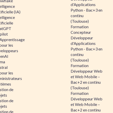
owflake
d'Applications
elligence
Python - Bac+3 en
ificielle (IA)
continu
elligence
(Toulouse)
ificielle
Formation
atGPT
Concepteur
pilot
Développeur
 Apprentissage
d'Applications
pour les
Python - Bac+3 en
veloppeurs
continu
enAI
(Toulouse)
ama
Formation
stral
Développeur Web
pour les
et Web Mobile –
ministrateurs
Bac+2 en continu
stèmes
(Toulouse)
stion de
Formation
jets
Développeur Web
stion de
et Web Mobile –
jets
Bac+2 en continu
stion de