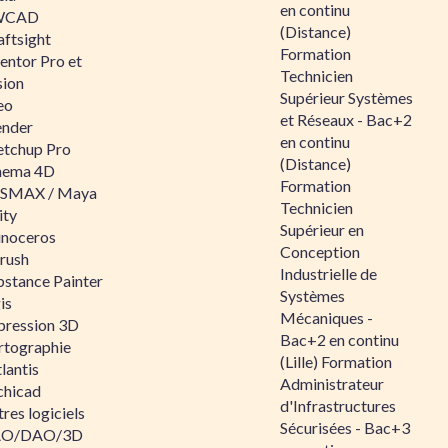
en continu
WCAD
(Distance)
aftsight
Formation
entor Pro et
Technicien
sion
Supérieur Systèmes
eo
et Réseaux - Bac+2
ender
en continu
etchup Pro
(Distance)
nema 4D
Formation
SMAX / Maya
Technicien
ity
Supérieur en
inoceros
Conception
rush
Industrielle de
bstance Painter
Systèmes
is
Mécaniques -
pression 3D
Bac+2 en continu
rtographie
(Lille) Formation
lantis
Administrateur
chicad
d'Infrastructures
res logiciels
Sécurisées - Bac+3
O/DAO/3D