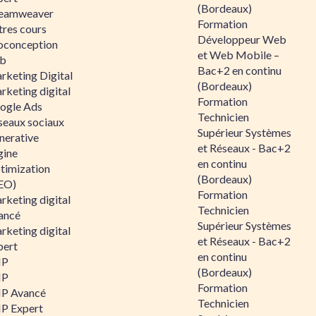
(Bordeaux)
eamweaver
Formation
tres cours
Développeur Web
oconception
et Web Mobile –
b
Bac+2 en continu
rketing Digital
(Bordeaux)
rketing digital
Formation
ogle Ads
Technicien
seaux sociaux
Supérieur Systèmes
nerative
et Réseaux - Bac+2
gine
en continu
timization
(Bordeaux)
EO)
Formation
rketing digital
Technicien
ancé
Supérieur Systèmes
rketing digital
et Réseaux - Bac+2
pert
en continu
HP
(Bordeaux)
HP
Formation
P Avancé
Technicien
P Expert