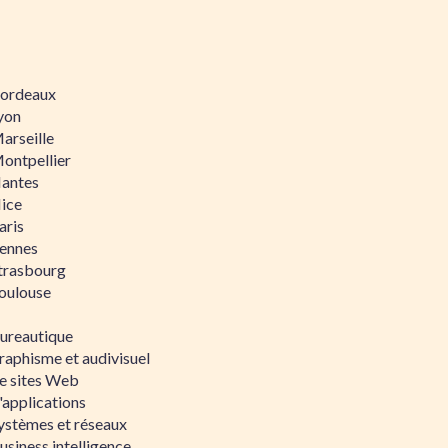
 Bordeaux
Lyon
Marseille
Montpellier
Nantes
Nice
aris
Rennes
Strasbourg
Toulouse
bureautique
raphisme et audivisuel
e sites Web
'applications
ystèmes et réseaux
siness intelligence