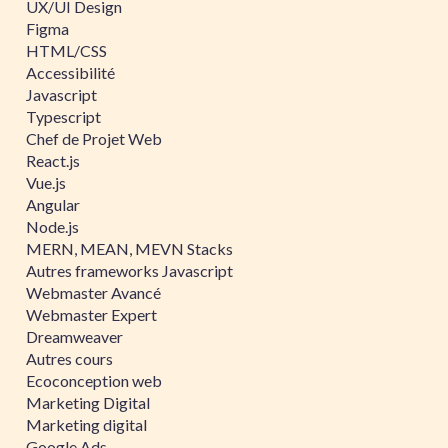
UX/UI Design
Figma
HTML/CSS
Accessibilité
Javascript
Typescript
Chef de Projet Web
React.js
Vue.js
Angular
Node.js
MERN, MEAN, MEVN Stacks
Autres frameworks Javascript
Webmaster Avancé
Webmaster Expert
Dreamweaver
Autres cours
Ecoconception web
Marketing Digital
Marketing digital
Google Ads