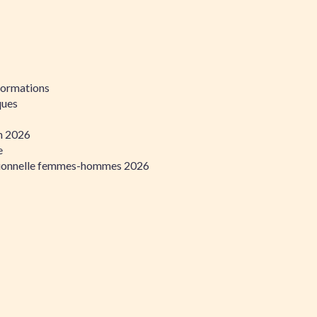
formations
ques
on 2026
e
ssionnelle femmes-hommes 2026