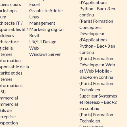
d'Applications
ciens cours
Excel
Python - Bac+3 en
rkshops
Graphiste Adobe
continu
rum
Linux
(Paris) Formation
hitecte IT /
Management
Concepteur
sponsables SI /
Marketing digital
Développeur
cideurs
Revit
d'Applications
chitecture
UX/UI Design
Python - Bac+3 en
icielle
Web
continu
stèmes
Windows Server
(Paris) Formation
information
Développeur Web
sponsable de la
et Web Mobile –
urité et des
Bac+2 en continu
stèmes
(Paris) Formation
informations
Technicien
SI)
Supérieur Systèmes
mmercial
et Réseaux - Bac+2
mmercial
en continu
ils de
(Paris) Formation
ntreprise
Technicien
ospection
Supérieur en