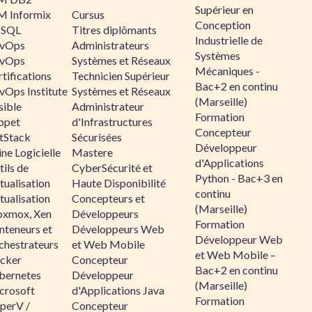
Supérieur en
M Informix
Cursus
Conception
SQL
Titres diplômants
Industrielle de
vOps
Administrateurs
Systèmes
vOps
Systèmes et Réseaux
Mécaniques -
tifications
Technicien Supérieur
Bac+2 en continu
vOps Institute
Systèmes et Réseaux
(Marseille)
sible
Administrateur
Formation
ppet
d'Infrastructures
Concepteur
ltStack
Sécurisées
Développeur
ne Logicielle
Mastere
d'Applications
ils de
CyberSécurité et
Python - Bac+3 en
tualisation
Haute Disponibilité
continu
tualisation
Concepteurs et
(Marseille)
oxmox, Xen
Développeurs
Formation
nteneurs et
Développeurs Web
Développeur Web
chestrateurs
et Web Mobile
et Web Mobile –
cker
Concepteur
Bac+2 en continu
bernetes
Développeur
(Marseille)
crosoft
d'Applications Java
Formation
perV /
Concepteur