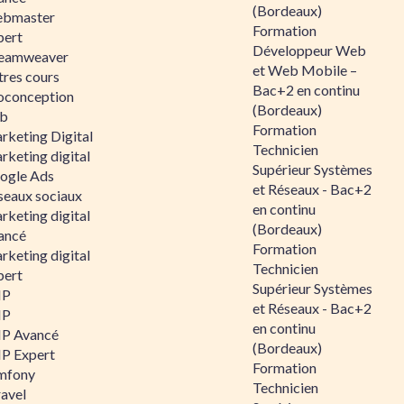
(Bordeaux)
bmaster
Formation
pert
Développeur Web
eamweaver
et Web Mobile –
tres cours
Bac+2 en continu
oconception
(Bordeaux)
b
Formation
rketing Digital
Technicien
rketing digital
Supérieur Systèmes
ogle Ads
et Réseaux - Bac+2
seaux sociaux
en continu
rketing digital
(Bordeaux)
ancé
Formation
rketing digital
Technicien
pert
Supérieur Systèmes
HP
et Réseaux - Bac+2
HP
en continu
P Avancé
(Bordeaux)
P Expert
Formation
mfony
Technicien
ravel