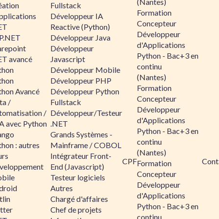
(Nantes)
éation
Fullstack
Formation
pplications
Développeur IA
Concepteur
ET
Reactive (Python)
Développeur
P.NET
Développeur Java
d'Applications
arepoint
Développeur
Python - Bac+3 en
ET avancé
Javascript
continu
thon
Développeur Mobile
(Nantes)
thon
Développeur PHP
Formation
thon Avancé
Développeur Python
Concepteur
ta /
Fullstack
Développeur
tomatisation /
Développeur/Testeur
d'Applications
A avec Python
.NET
Python - Bac+3 en
ango
Grands Systèmes -
continu
hon : autres
Mainframe / COBOL
(Nantes)
urs
Intégrateur Front-
CPF
Cont
Formation
veloppement
End (Javascript)
Concepteur
bile
Testeur logiciels
Développeur
droid
Autres
d'Applications
lin
Chargé d'affaires
Python - Bac+3 en
tter
Chef de projets
continu