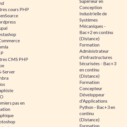
Supérieur en
nd
Conception
tres cours PHP
Industrielle de
enSource
Systèmes
rdpress
Mécaniques -
upal
Bac+2 en continu
estashop
(Distance)
Commerce
Formation
omla
Administrateur
IP
d'Infrastructures
tres CMS PHP
Sécurisées - Bac+3
pe
en continu
-Server
(Distance)
mbra
Formation
ios
Concepteur
aphiste
Développeur
AO
d'Applications
emiers pas en
Python - Bac+3 en
éation
continu
aphique
(Distance)
otoshop
Formation