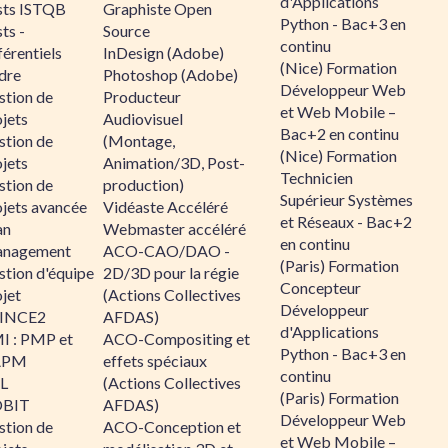
d'Applications
sts ISTQB
Graphiste Open
Python - Bac+3 en
ts -
Source
continu
érentiels
InDesign (Adobe)
(Nice) Formation
dre
Photoshop (Adobe)
Développeur Web
stion de
Producteur
et Web Mobile –
jets
Audiovisuel
Bac+2 en continu
stion de
(Montage,
(Nice) Formation
jets
Animation/3D, Post-
Technicien
stion de
production)
Supérieur Systèmes
ojets avancée
Vidéaste Accéléré
et Réseaux - Bac+2
an
Webmaster accéléré
en continu
nagement
ACO-CAO/DAO -
(Paris) Formation
stion d'équipe
2D/3D pour la régie
Concepteur
jet
(Actions Collectives
Développeur
INCE2
AFDAS)
d'Applications
I : PMP et
ACO-Compositing et
Python - Bac+3 en
APM
effets spéciaux
continu
IL
(Actions Collectives
(Paris) Formation
BIT
AFDAS)
Développeur Web
stion de
ACO-Conception et
et Web Mobile –