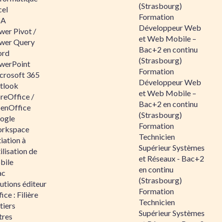
(Strasbourg)
cel
Formation
BA
Développeur Web
wer Pivot /
et Web Mobile –
wer Query
Bac+2 en continu
rd
(Strasbourg)
werPoint
Formation
crosoft 365
Développeur Web
tlook
et Web Mobile –
reOffice /
Bac+2 en continu
enOffice
(Strasbourg)
ogle
Formation
rkspace
Technicien
tiation à
Supérieur Systèmes
tilisation de
et Réseaux - Bac+2
bile
en continu
ac
(Strasbourg)
utions éditeur
Formation
ice : Filière
Technicien
tiers
Supérieur Systèmes
tres