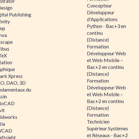
ustrator
Concepteur
Design
Développeur
ital Publishing
d'Applications
inity
Python - Bac+3 en
mp
continu
nva
(Distance)
kscape
Formation
ribus
Développeur Web
TeX
et Web Mobile –
éation
Bac+2 en continu
aphique
(Distance)
ark Xpress
Formation
O, DAO, 3D
Développeur Web
ndamentaux du
et Web Mobile –
ssin
Bac+2 en continu
toCAD
(Distance)
vit
Formation
lidworks
Technicien
tia
Supérieur Systèmes
WCAD
et Réseaux - Bac+2
aftsight