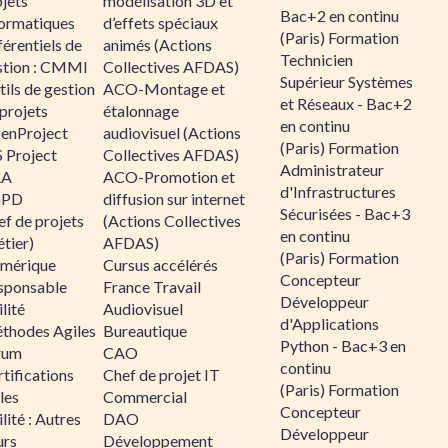
jets
modélisation 3D et
Bac+2 en continu
formatiques
d’effets spéciaux
(Paris) Formation
érentiels de
animés (Actions
Technicien
stion : CMMI
Collectives AFDAS)
Supérieur Systèmes
ils de gestion
ACO-Montage et
et Réseaux - Bac+2
projets
étalonnage
en continu
enProject
audiovisuel (Actions
(Paris) Formation
 Project
Collectives AFDAS)
Administrateur
RA
ACO-Promotion et
d'Infrastructures
GPD
diffusion sur internet
Sécurisées - Bac+3
f de projets
(Actions Collectives
en continu
tier)
AFDAS)
(Paris) Formation
mérique
Cursus accélérés
Concepteur
sponsable
France Travail
Développeur
lité
Audiovisuel
d'Applications
thodes Agiles
Bureautique
Python - Bac+3 en
rum
CAO
continu
tifications
Chef de projet IT
(Paris) Formation
les
Commercial
Concepteur
lité : Autres
DAO
Développeur
urs
Développement