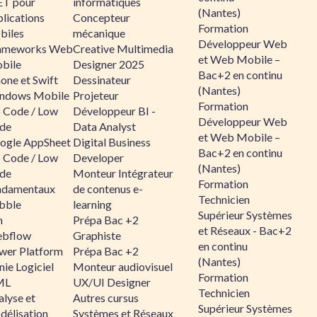
ET pour
informatiques
(Nantes)
lications
Concepteur
Formation
biles
mécanique
Développeur Web
ameworks Web
Creative Multimedia
et Web Mobile –
bile
Designer 2025
Bac+2 en continu
one et Swift
Dessinateur
(Nantes)
ndows Mobile
Projeteur
Formation
 Code / Low
Développeur BI -
Développeur Web
de
Data Analyst
et Web Mobile –
ogle AppSheet
Digital Business
Bac+2 en continu
 Code / Low
Developer
(Nantes)
de
Monteur Intégrateur
Formation
ndamentaux
de contenus e-
Technicien
bble
learning
Supérieur Systèmes
n
Prépa Bac +2
et Réseaux - Bac+2
bflow
Graphiste
en continu
wer Platform
Prépa Bac +2
(Nantes)
ie Logiciel
Monteur audiovisuel
Formation
ML
UX/UI Designer
Technicien
alyse et
Autres cursus
Supérieur Systèmes
délisation
Systèmes et Réseaux