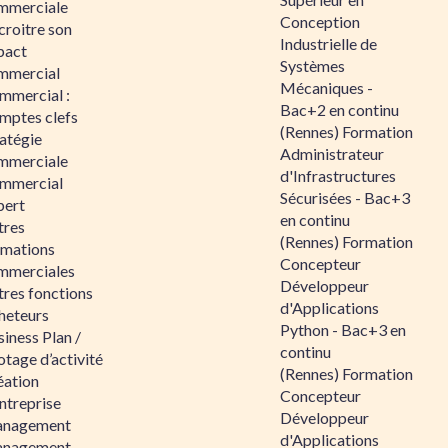
mmerciale
Conception
croitre son
Industrielle de
pact
Systèmes
mmercial
Mécaniques -
mmercial :
Bac+2 en continu
mptes clefs
(Rennes) Formation
atégie
Administrateur
mmerciale
d'Infrastructures
mmercial
Sécurisées - Bac+3
pert
en continu
tres
(Rennes) Formation
rmations
Concepteur
mmerciales
Développeur
tres fonctions
d'Applications
heteurs
Python - Bac+3 en
iness Plan /
continu
otage d’activité
(Rennes) Formation
éation
Concepteur
ntreprise
Développeur
nagement
d'Applications
nagement