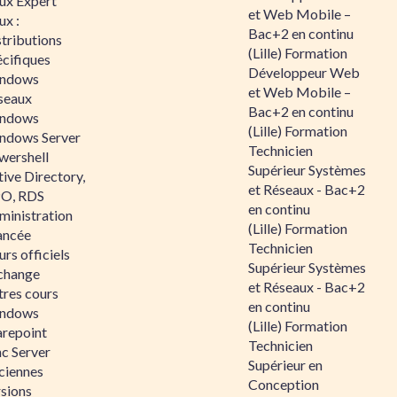
nux Expert
et Web Mobile –
ux :
Bac+2 en continu
tributions
(Lille) Formation
écifiques
Développeur Web
ndows
et Web Mobile –
seaux
Bac+2 en continu
ndows
(Lille) Formation
ndows Server
Technicien
wershell
Supérieur Systèmes
ive Directory,
et Réseaux - Bac+2
O, RDS
en continu
ministration
(Lille) Formation
ancée
Technicien
rs officiels
Supérieur Systèmes
change
et Réseaux - Bac+2
tres cours
en continu
ndows
(Lille) Formation
arepoint
Technicien
nc Server
Supérieur en
ciennes
Conception
rsions