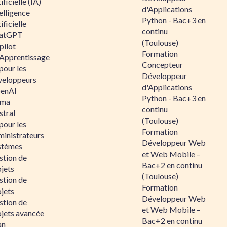
ificielle (IA)
d'Applications
elligence
Python - Bac+3 en
ificielle
continu
atGPT
(Toulouse)
pilot
Formation
 Apprentissage
Concepteur
pour les
Développeur
veloppeurs
d'Applications
enAI
Python - Bac+3 en
ama
continu
stral
(Toulouse)
pour les
Formation
ministrateurs
Développeur Web
stèmes
et Web Mobile –
stion de
Bac+2 en continu
jets
(Toulouse)
stion de
Formation
jets
Développeur Web
stion de
et Web Mobile –
ojets avancée
Bac+2 en continu
an