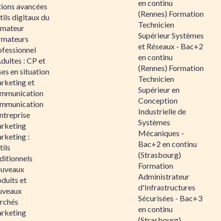
en continu
tions avancées
(Rennes) Formation
ils digitaux du
Technicien
rmateur
Supérieur Systèmes
rmateurs
et Réseaux - Bac+2
ofessionnel
en continu
dultes : CP et
(Rennes) Formation
es en situation
Technicien
rketing et
Supérieur en
mmunication
Conception
mmunication
Industrielle de
ntreprise
Systèmes
rketing
Mécaniques -
rketing :
Bac+2 en continu
ils
(Strasbourg)
ditionnels
Formation
uveaux
Administrateur
duits et
d'Infrastructures
uveaux
Sécurisées - Bac+3
rchés
en continu
rketing
(Strasbourg)