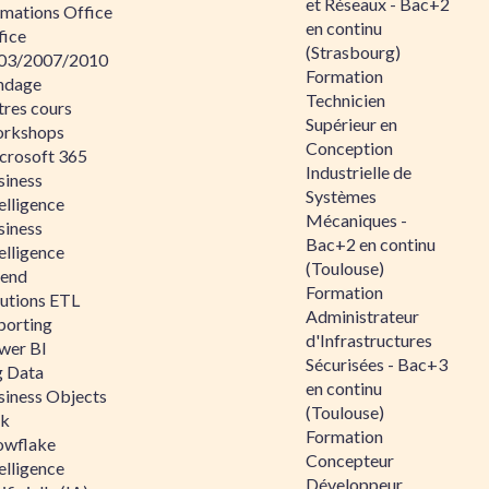
et Réseaux - Bac+2
rmations Office
en continu
fice
(Strasbourg)
03/2007/2010
Formation
ndage
Technicien
tres cours
Supérieur en
rkshops
Conception
crosoft 365
Industrielle de
siness
Systèmes
elligence
Mécaniques -
siness
Bac+2 en continu
elligence
(Toulouse)
lend
Formation
lutions ETL
Administrateur
porting
d'Infrastructures
wer BI
Sécurisées - Bac+3
g Data
en continu
siness Objects
(Toulouse)
ik
Formation
owflake
Concepteur
elligence
Développeur