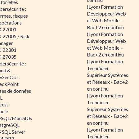
torielles
(Lyon) Formation
ersécurité :
Développeur Web
rmes, risques
et Web Mobile –
opérations
Bac+2 en continu
O 27001
(Lyon) Formation
O 27005 / Risk
Développeur Web
nager
et Web Mobile –
O 22301
Bac+2 en continu
O 27035
(Lyon) Formation
ersécurité :
Technicien
oud &
Supérieur Systèmes
vSecOps
et Réseaux - Bac+2
eckPoint
en continu
ses de données
(Lyon) Formation
L
Technicien
cess
Supérieur Systèmes
acle
et Réseaux - Bac+2
SQL/MariaDB
en continu
stgreSQL
(Lyon) Formation
 SQL Server
Technicien
M DB2