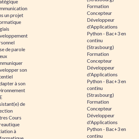
ratégique
Formation
mmunication
Concepteur
s un projet
Développeur
formatique
d'Applications
glais
Python - Bac+3 en
veloppement
continu
rsonnel
(Strasbourg)
se de parole
Formation
eux
Concepteur
mmuniquer
Développeur
velopper son
d'Applications
entiel
Python - Bac+3 en
dapter à son
continu
vironnement
(Strasbourg)
E
Formation
istant(e) de
Concepteur
ection
Développeur
tres Cours
d'Applications
reautique
Python - Bac+3 en
tiation à
continu
nformatique