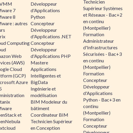
Technicien
CVMM
Développeur
Supérieur Systèmes
ware 7
d'Applications
et Réseaux - Bac+2
ware 8
Python
en continu
ware : autres
Concepteur
(Montpellier)
urs
Développeur
Formation
rix
d'Applications .NET
Administrateur
oud Computing
Concepteur
d'Infrastructures
oud
Développeur
Sécurisées - Bac+3
azon Web
d'Applications PHP
en continu
rvices (AWS)
Mastere
(Montpellier)
ogle Cloud
Applications
Formation
atform (GCP)
Intelligentes et
Concepteur
crosoft Azure
BigData
Développeur
5
Ingénierie et
d'Applications
ministration
modélisation
Python - Bac+3 en
tanix
BIM Modeleur du
continu
ware
bâtiment
(Montpellier)
enStack et
Coordinateur BIM
Formation
enNebula
Technicien Supérieur
Concepteur
xtcloud
en Conception
Développeur