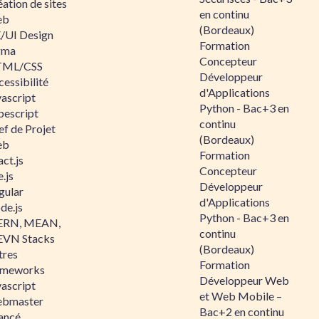
ation de sites
en continu
eb
(Bordeaux)
/UI Design
Formation
gma
Concepteur
ML/CSS
Développeur
essibilité
d'Applications
vascript
Python - Bac+3 en
pescript
continu
ef de Projet
(Bordeaux)
eb
Formation
ct.js
Concepteur
.js
Développeur
gular
d'Applications
de.js
Python - Bac+3 en
RN, MEAN,
continu
VN Stacks
(Bordeaux)
tres
Formation
ameworks
Développeur Web
vascript
et Web Mobile –
bmaster
Bac+2 en continu
ancé