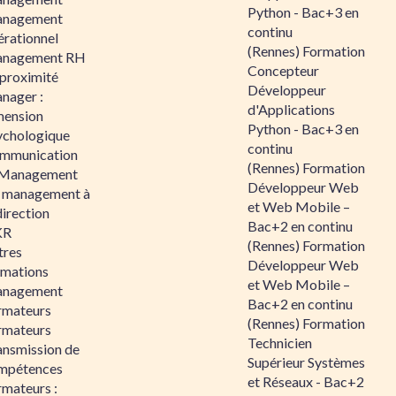
Python - Bac+3 en
nagement
continu
érationnel
(Rennes) Formation
nagement RH
Concepteur
 proximité
Développeur
nager :
d'Applications
mension
Python - Bac+3 en
ychologique
continu
mmunication
(Rennes) Formation
 Management
Développeur Web
 management à
et Web Mobile –
direction
Bac+2 en continu
KR
(Rennes) Formation
tres
Développeur Web
rmations
et Web Mobile –
nagement
Bac+2 en continu
rmateurs
(Rennes) Formation
rmateurs
Technicien
ansmission de
Supérieur Systèmes
mpétences
et Réseaux - Bac+2
rmateurs :