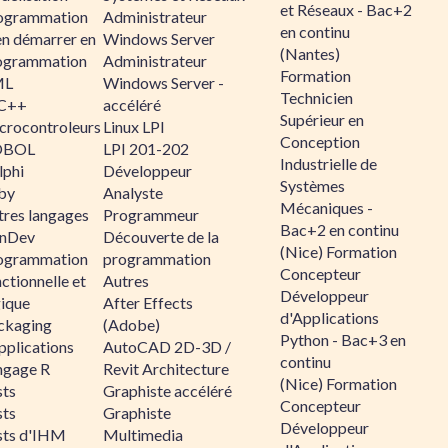
et Réseaux - Bac+2
ogrammation
Administrateur
en continu
en démarrer en
Windows Server
(Nantes)
ogrammation
Administrateur
Formation
ML
Windows Server -
Technicien
C++
accéléré
Supérieur en
crocontroleurs
Linux LPI
Conception
OBOL
LPI 201-202
Industrielle de
lphi
Développeur
Systèmes
by
Analyste
Mécaniques -
tres langages
Programmeur
Bac+2 en continu
nDev
Découverte de la
(Nice) Formation
ogrammation
programmation
Concepteur
ctionnelle et
Autres
Développeur
gique
After Effects
d'Applications
ckaging
(Adobe)
Python - Bac+3 en
pplications
AutoCAD 2D-3D /
continu
ngage R
Revit Architecture
(Nice) Formation
sts
Graphiste accéléré
Concepteur
sts
Graphiste
Développeur
sts d'IHM
Multimedia