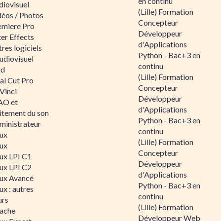
en continu
diovisuel
(Lille) Formation
déos / Photos
Concepteur
emiere Pro
Développeur
er Effects
d'Applications
res logiciels
Python - Bac+3 en
udiovisuel
continu
id
(Lille) Formation
al Cut Pro
Concepteur
Vinci
Développeur
O et
d'Applications
aitement du son
Python - Bac+3 en
ministrateur
continu
nux
(Lille) Formation
nux
Concepteur
nux LPI C1
Développeur
nux LPI C2
d'Applications
nux Avancé
Python - Bac+3 en
ux : autres
continu
urs
(Lille) Formation
ache
Développeur Web