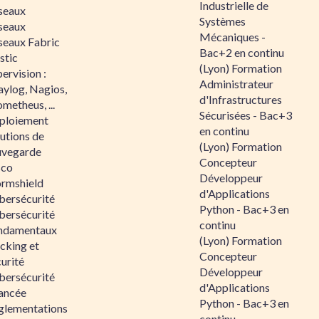
Industrielle de
seaux
Systèmes
seaux
Mécaniques -
seaux Fabric
Bac+2 en continu
stic
(Lyon) Formation
ervision :
Administrateur
aylog, Nagios,
d'Infrastructures
metheus, ...
Sécurisées - Bac+3
ploiement
en continu
utions de
(Lyon) Formation
uvegarde
Concepteur
sco
Développeur
ormshield
d'Applications
bersécurité
Python - Bac+3 en
bersécurité
continu
ndamentaux
(Lyon) Formation
cking et
Concepteur
urité
Développeur
bersécurité
d'Applications
ancée
Python - Bac+3 en
glementations
continu