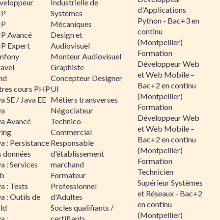
veloppeur
Industrielle de
d'Applications
HP
Systèmes
Python - Bac+3 en
HP
Mécaniques
continu
P Avancé
Design et
(Montpellier)
P Expert
Audiovisuel
Formation
mfony
Monteur Audiovisuel
Développeur Web
ravel
Graphiste
et Web Mobile –
nd
Concepteur Designer
Bac+2 en continu
tres cours PHP
UI
(Montpellier)
a SE / Java EE
Métiers transverses
Formation
va
Négociateur
Développeur Web
va Avancé
Technico-
et Web Mobile –
ring
Commercial
Bac+2 en continu
a : Persistance
Responsable
(Montpellier)
s données
d'établissement
Formation
a : Services
marchand
Technicien
b
Formateur
Supérieur Systèmes
a : Tests
Professionnel
et Réseaux - Bac+2
a : Outils de
d'Adultes
en continu
ld
Socles qualifiants /
(Montpellier)
a :
certifiants