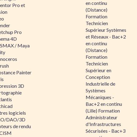
en continu
entor Pro et
(Distance)
sion
Formation
eo
Technicien
ender
Supérieur Systèmes
etchup Pro
et Réseaux - Bac+2
nema 4D
en continu
SMAX / Maya
(Distance)
ity
Formation
inoceros
Technicien
rush
Supérieur en
bstance Painter
Conception
is
Industrielle de
pression 3D
Systèmes
rtographie
Mécaniques -
lantis
Bac+2 en continu
chicad
(Lille) Formation
res logiciels
Administrateur
O/DAO/3D
d'Infrastructures
teurs de rendu
Sécurisées - Bac+3
CISM