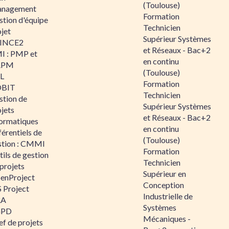
(Toulouse)
nagement
Formation
stion d'équipe
Technicien
jet
Supérieur Systèmes
INCE2
et Réseaux - Bac+2
I : PMP et
en continu
APM
(Toulouse)
IL
Formation
BIT
Technicien
stion de
Supérieur Systèmes
jets
et Réseaux - Bac+2
formatiques
en continu
érentiels de
(Toulouse)
stion : CMMI
Formation
ils de gestion
Technicien
projets
Supérieur en
enProject
Conception
 Project
Industrielle de
RA
Systèmes
GPD
Mécaniques -
f de projets