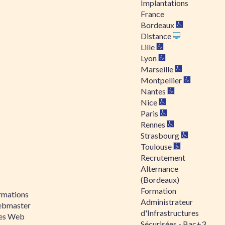
Implantations
France
Bordeaux
Distance
Lille
Lyon
Marseille
Montpellier
Nantes
Nice
Paris
Rennes
Strasbourg
Toulouse
Recrutement
Alternance
(Bordeaux)
Formation
rmations
Administrateur
bmaster
d'Infrastructures
tes Web
Sécurisées - Bac+3