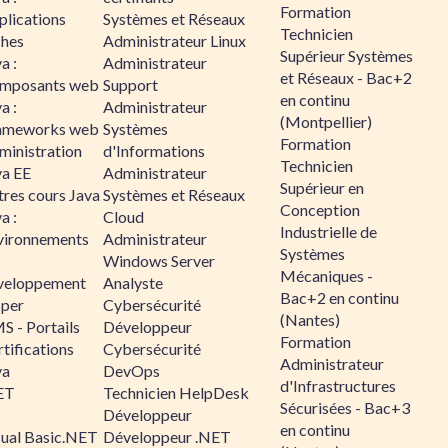
Formation
plications
Systèmes et Réseaux
Technicien
ches
Administrateur Linux
Supérieur Systèmes
a :
Administrateur
et Réseaux - Bac+2
mposants web
Support
en continu
a :
Administrateur
(Montpellier)
ameworks web
Systèmes
Formation
ministration
d'Informations
Technicien
va EE
Administrateur
Supérieur en
tres cours Java
Systèmes et Réseaux
Conception
a :
Cloud
Industrielle de
vironnements
Administrateur
Systèmes
Windows Server
Mécaniques -
veloppement
Analyste
Bac+2 en continu
sper
Cybersécurité
(Nantes)
S - Portails
Développeur
Formation
tifications
Cybersécurité
Administrateur
va
DevOps
d'Infrastructures
ET
Technicien HelpDesk
Sécurisées - Bac+3
Développeur
en continu
sual Basic.NET
Développeur .NET