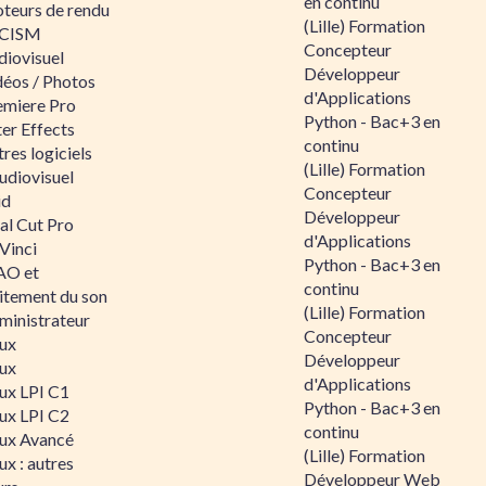
en continu
teurs de rendu
(Lille) Formation
CISM
Concepteur
diovisuel
Développeur
déos / Photos
d'Applications
emiere Pro
Python - Bac+3 en
er Effects
continu
res logiciels
(Lille) Formation
udiovisuel
Concepteur
id
Développeur
al Cut Pro
d'Applications
Vinci
Python - Bac+3 en
O et
continu
aitement du son
(Lille) Formation
ministrateur
Concepteur
nux
Développeur
nux
d'Applications
nux LPI C1
Python - Bac+3 en
nux LPI C2
continu
nux Avancé
(Lille) Formation
ux : autres
Développeur Web