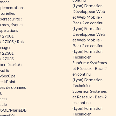
ancée
(Lyon) Formation
glementations
Développeur Web
torielles
et Web Mobile –
ersécurité :
Bac+2 en continu
rmes, risques
(Lyon) Formation
opérations
Développeur Web
O 27001
et Web Mobile –
O 27005 / Risk
Bac+2 en continu
nager
(Lyon) Formation
O 22301
Technicien
O 27035
Supérieur Systèmes
ersécurité :
et Réseaux - Bac+2
oud &
en continu
vSecOps
(Lyon) Formation
eckPoint
Technicien
ses de données
Supérieur Systèmes
L
et Réseaux - Bac+2
cess
en continu
acle
(Lyon) Formation
SQL/MariaDB
Technicien
stgreSQL