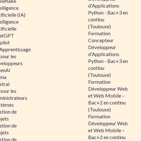
owflake
d'Applications
elligence
Python - Bac+3 en
ificielle (IA)
continu
elligence
(Toulouse)
ificielle
Formation
atGPT
Concepteur
pilot
Développeur
 Apprentissage
d'Applications
pour les
Python - Bac+3 en
veloppeurs
continu
enAI
(Toulouse)
ama
Formation
stral
Développeur Web
pour les
et Web Mobile –
ministrateurs
Bac+2 en continu
stèmes
(Toulouse)
stion de
Formation
jets
Développeur Web
stion de
et Web Mobile –
jets
Bac+2 en continu
stion de