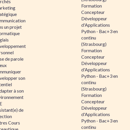
rchés
Formation
rketing
Concepteur
ratégique
Développeur
mmunication
d'Applications
s un projet
Python - Bac+3 en
formatique
continu
glais
(Strasbourg)
veloppement
Formation
rsonnel
Concepteur
se de parole
Développeur
eux
d'Applications
mmuniquer
Python - Bac+3 en
velopper son
continu
entiel
(Strasbourg)
dapter à son
Formation
vironnement
Concepteur
E
Développeur
istant(e) de
d'Applications
ection
Python - Bac+3 en
tres Cours
continu
reautique