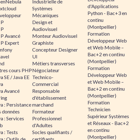
enNebula
Industrielle de
d'Applications
xtcloud
Systèmes
Python - Bac+3 en
veloppeur
Mécaniques
continu
HP
Design et
(Montpellier)
HP
Audiovisuel
Formation
P Avancé
Monteur Audiovisuel
Développeur Web
P Expert
Graphiste
et Web Mobile –
mfony
Concepteur Designer
Bac+2 en continu
ravel
UI
(Montpellier)
nd
Métiers transverses
Formation
tres cours PHP
Négociateur
Développeur Web
a SE / Java EE
Technico-
et Web Mobile –
va
Commercial
Bac+2 en continu
va Avancé
Responsable
(Montpellier)
ring
d'établissement
Formation
a : Persistance
marchand
Technicien
s données
Formateur
Supérieur Systèmes
a : Services
Professionnel
et Réseaux - Bac+2
b
d'Adultes
en continu
a : Tests
Socles qualifiants /
(Montpellier)
a : Outils de
certifiants