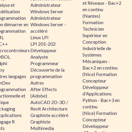
et Réseaux - Bac+2
alyse et
Administrateur
en continu
délisation
Windows Server
(Nantes)
ogrammation
Administrateur
Formation
en démarrer en
Windows Server -
Technicien
ogrammation
accéléré
Supérieur en
ML
Linux LPI
Conception
C++
LPI 201-202
Industrielle de
crocontroleurs
Développeur
Systèmes
OBOL
Analyste
Mécaniques -
lphi
Programmeur
Bac+2 en continu
by
Découverte de la
(Nice) Formation
tres langages
programmation
Concepteur
nDev
Autres
Développeur
ogrammation
After Effects
d'Applications
ctionnelle et
(Adobe)
Python - Bac+3 en
gique
AutoCAD 2D-3D /
continu
ckaging
Revit Architecture
(Nice) Formation
pplications
Graphiste accéléré
Concepteur
ngage R
Graphiste
Développeur
sts
Multimedia