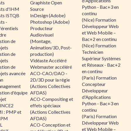
d'Applications
sts
Graphiste Open
Python - Bac+3 en
sts d'IHM
Source
continu
sts ISTQB
InDesign (Adobe)
(Nice) Formation
ts -
Photoshop (Adobe)
Développeur Web
érentiels
Producteur
et Web Mobile –
dre
Audiovisuel
Bac+2 en continu
stion de
(Montage,
(Nice) Formation
jets
Animation/3D, Post-
Technicien
stion de
production)
Supérieur Systèmes
jets
Vidéaste Accéléré
et Réseaux - Bac+2
stion de
Webmaster accéléré
en continu
ojets avancée
ACO-CAO/DAO -
(Paris) Formation
an
2D/3D pour la régie
Concepteur
nagement
(Actions Collectives
Développeur
stion d'équipe
AFDAS)
d'Applications
jet
ACO-Compositing et
Python - Bac+3 en
INCE2
effets spéciaux
continu
I : PMP et
(Actions Collectives
(Paris) Formation
APM
AFDAS)
Développeur Web
IL
ACO-Conception et
et Web Mobile –