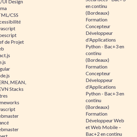
/UI Design
en continu
gma
(Bordeaux)
ML/CSS
Formation
essibilité
Concepteur
vascript
Développeur
pescript
d'Applications
ef de Projet
Python - Bac+3 en
eb
continu
ct.js
(Bordeaux)
.js
Formation
gular
Concepteur
de.js
Développeur
RN, MEAN,
d'Applications
VN Stacks
Python - Bac+3 en
tres
continu
ameworks
(Bordeaux)
vascript
Formation
bmaster
Développeur Web
ancé
et Web Mobile –
bmaster
Bac+2 en continu
pert