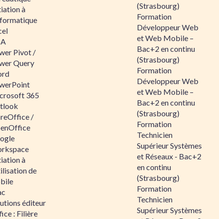
(Strasbourg)
tiation à
Formation
nformatique
Développeur Web
cel
et Web Mobile –
BA
Bac+2 en continu
wer Pivot /
(Strasbourg)
wer Query
Formation
rd
Développeur Web
werPoint
et Web Mobile –
crosoft 365
Bac+2 en continu
tlook
(Strasbourg)
reOffice /
Formation
enOffice
Technicien
ogle
Supérieur Systèmes
rkspace
et Réseaux - Bac+2
tiation à
en continu
tilisation de
(Strasbourg)
bile
Formation
ac
Technicien
utions éditeur
Supérieur Systèmes
ice : Filière