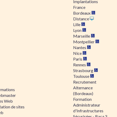
Implantations
France
Bordeaux
Distance
Lille
Lyon
Marseille
Montpellier
Nantes
Nice
Paris
Rennes
Strasbourg
Toulouse
Recrutement
Alternance
rmations
(Bordeaux)
bmaster
Formation
tes Web
Administrateur
ation de sites
d'Infrastructures
eb
Sécurisées - Bac+3