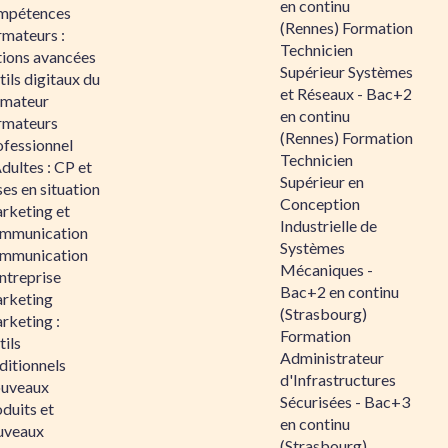
en continu
mpétences
(Rennes) Formation
rmateurs :
Technicien
tions avancées
Supérieur Systèmes
ils digitaux du
et Réseaux - Bac+2
rmateur
en continu
rmateurs
(Rennes) Formation
ofessionnel
Technicien
dultes : CP et
Supérieur en
es en situation
Conception
rketing et
Industrielle de
mmunication
Systèmes
mmunication
Mécaniques -
ntreprise
Bac+2 en continu
rketing
(Strasbourg)
rketing :
Formation
ils
Administrateur
ditionnels
d'Infrastructures
uveaux
Sécurisées - Bac+3
duits et
en continu
uveaux
(Strasbourg)