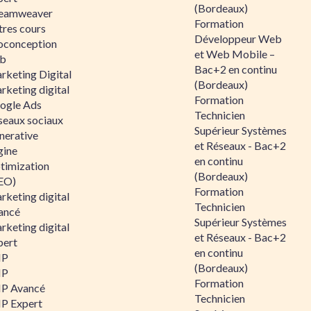
(Bordeaux)
eamweaver
Formation
tres cours
Développeur Web
oconception
et Web Mobile –
b
Bac+2 en continu
rketing Digital
(Bordeaux)
rketing digital
Formation
ogle Ads
Technicien
seaux sociaux
Supérieur Systèmes
nerative
et Réseaux - Bac+2
gine
en continu
timization
(Bordeaux)
EO)
Formation
rketing digital
Technicien
ancé
Supérieur Systèmes
rketing digital
et Réseaux - Bac+2
pert
en continu
HP
(Bordeaux)
HP
Formation
P Avancé
Technicien
P Expert