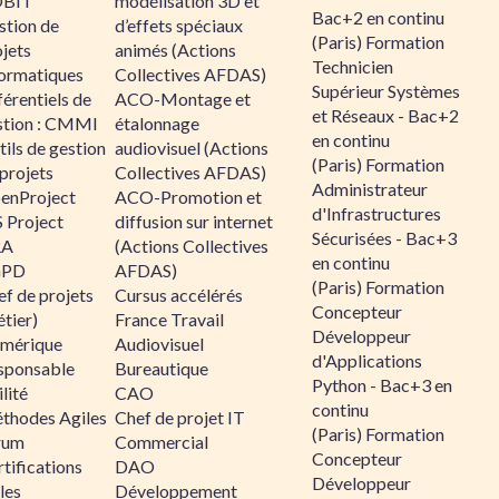
BIT
modélisation 3D et
Bac+2 en continu
stion de
d’effets spéciaux
(Paris) Formation
jets
animés (Actions
Technicien
formatiques
Collectives AFDAS)
Supérieur Systèmes
érentiels de
ACO-Montage et
et Réseaux - Bac+2
stion : CMMI
étalonnage
en continu
ils de gestion
audiovisuel (Actions
(Paris) Formation
projets
Collectives AFDAS)
Administrateur
enProject
ACO-Promotion et
d'Infrastructures
 Project
diffusion sur internet
Sécurisées - Bac+3
RA
(Actions Collectives
en continu
GPD
AFDAS)
(Paris) Formation
f de projets
Cursus accélérés
Concepteur
tier)
France Travail
Développeur
mérique
Audiovisuel
d'Applications
sponsable
Bureautique
Python - Bac+3 en
lité
CAO
continu
thodes Agiles
Chef de projet IT
(Paris) Formation
rum
Commercial
Concepteur
tifications
DAO
Développeur
les
Développement