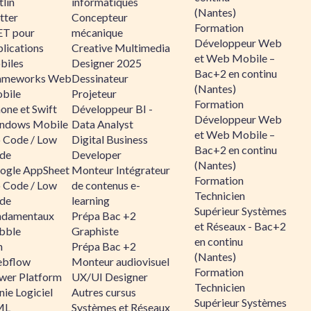
lin
informatiques
(Nantes)
tter
Concepteur
Formation
ET pour
mécanique
Développeur Web
lications
Creative Multimedia
et Web Mobile –
biles
Designer 2025
Bac+2 en continu
ameworks Web
Dessinateur
(Nantes)
bile
Projeteur
Formation
one et Swift
Développeur BI -
Développeur Web
ndows Mobile
Data Analyst
et Web Mobile –
 Code / Low
Digital Business
Bac+2 en continu
de
Developer
(Nantes)
ogle AppSheet
Monteur Intégrateur
Formation
 Code / Low
de contenus e-
Technicien
de
learning
Supérieur Systèmes
ndamentaux
Prépa Bac +2
et Réseaux - Bac+2
bble
Graphiste
en continu
n
Prépa Bac +2
(Nantes)
bflow
Monteur audiovisuel
Formation
wer Platform
UX/UI Designer
Technicien
ie Logiciel
Autres cursus
Supérieur Systèmes
ML
Systèmes et Réseaux