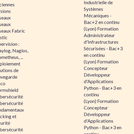
Industrielle de
ciennes
Systèmes
rsions
Mécaniques -
seaux
Bac+2 en continu
seaux
(Lyon) Formation
seaux Fabric
Administrateur
stic
d'Infrastructures
ervision :
Sécurisées - Bac+3
aylog, Nagios,
en continu
metheus, ...
(Lyon) Formation
ploiement
Concepteur
utions de
Développeur
uvegarde
d'Applications
sco
Python - Bac+3 en
ormshield
continu
bersécurité
(Lyon) Formation
bersécurité
Concepteur
ndamentaux
Développeur
cking et
d'Applications
urité
Python - Bac+3 en
bersécurité
continu