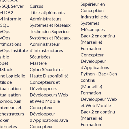
Supérieur en
 SQL Server
Cursus
Conception
M DB2
Titres diplômants
Industrielle de
M Informix
Administrateurs
Systèmes
SQL
Systèmes et Réseaux
Mécaniques -
vOps
Technicien Supérieur
Bac+2 en continu
vOps
Systèmes et Réseaux
(Marseille)
tifications
Administrateur
Formation
vOps Institute
d'Infrastructures
Concepteur
sible
Sécurisées
Développeur
ppet
Mastere
d'Applications
ltStack
CyberSécurité et
Python - Bac+3 en
ne Logicielle
Haute Disponibilité
continu
ils de
Concepteurs et
(Marseille)
tualisation
Développeurs
Formation
tualisation
Développeurs Web
Développeur Web
oxmox, Xen
et Web Mobile
et Web Mobile –
nteneurs et
Concepteur
Bac+2 en continu
chestrateurs
Développeur
(Marseille)
cker
d'Applications Java
Formation
bernetes
Concepteur