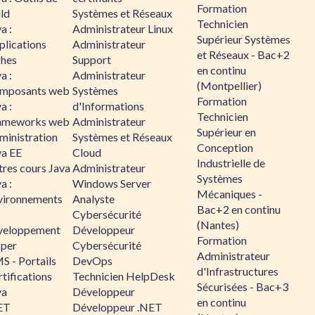
Formation
ld
Systèmes et Réseaux
Technicien
a :
Administrateur Linux
Supérieur Systèmes
plications
Administrateur
et Réseaux - Bac+2
ches
Support
en continu
a :
Administrateur
(Montpellier)
mposants web
Systèmes
Formation
a :
d'Informations
Technicien
ameworks web
Administrateur
Supérieur en
ministration
Systèmes et Réseaux
Conception
va EE
Cloud
Industrielle de
tres cours Java
Administrateur
Systèmes
a :
Windows Server
Mécaniques -
vironnements
Analyste
Bac+2 en continu
Cybersécurité
(Nantes)
veloppement
Développeur
Formation
sper
Cybersécurité
Administrateur
S - Portails
DevOps
d'Infrastructures
tifications
Technicien HelpDesk
Sécurisées - Bac+3
va
Développeur
en continu
ET
Développeur .NET