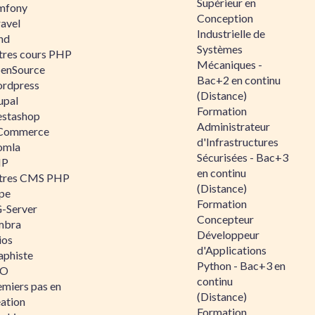
Supérieur en
mfony
Conception
ravel
Industrielle de
nd
Systèmes
tres cours PHP
Mécaniques -
enSource
Bac+2 en continu
rdpress
(Distance)
upal
Formation
estashop
Administrateur
Commerce
d'Infrastructures
omla
Sécurisées - Bac+3
IP
en continu
tres CMS PHP
(Distance)
pe
Formation
-Server
Concepteur
mbra
Développeur
ios
d'Applications
aphiste
Python - Bac+3 en
AO
continu
emiers pas en
(Distance)
éation
Formation