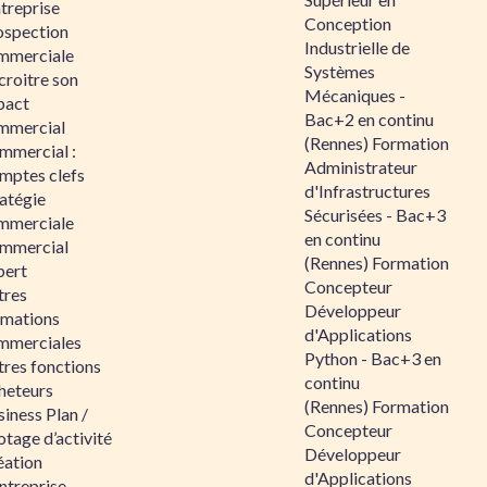
ntreprise
Conception
ospection
Industrielle de
mmerciale
Systèmes
croitre son
Mécaniques -
pact
Bac+2 en continu
mmercial
(Rennes) Formation
mmercial :
Administrateur
mptes clefs
d'Infrastructures
atégie
Sécurisées - Bac+3
mmerciale
en continu
mmercial
(Rennes) Formation
pert
Concepteur
tres
Développeur
rmations
d'Applications
mmerciales
Python - Bac+3 en
tres fonctions
continu
heteurs
(Rennes) Formation
iness Plan /
Concepteur
otage d’activité
Développeur
éation
d'Applications
ntreprise