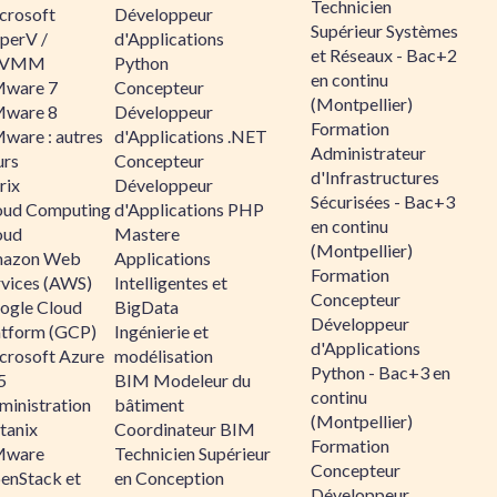
Technicien
crosoft
Développeur
Supérieur Systèmes
perV /
d'Applications
et Réseaux - Bac+2
CVMM
Python
en continu
ware 7
Concepteur
(Montpellier)
ware 8
Développeur
Formation
ware : autres
d'Applications .NET
Administrateur
urs
Concepteur
d'Infrastructures
rix
Développeur
Sécurisées - Bac+3
oud Computing
d'Applications PHP
en continu
oud
Mastere
(Montpellier)
azon Web
Applications
Formation
rvices (AWS)
Intelligentes et
Concepteur
ogle Cloud
BigData
Développeur
atform (GCP)
Ingénierie et
d'Applications
crosoft Azure
modélisation
Python - Bac+3 en
5
BIM Modeleur du
continu
ministration
bâtiment
(Montpellier)
tanix
Coordinateur BIM
Formation
ware
Technicien Supérieur
Concepteur
enStack et
en Conception
Développeur