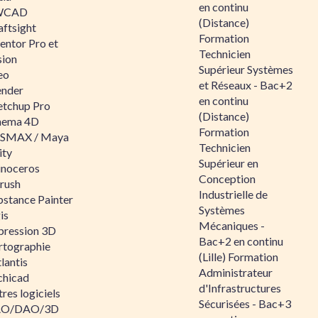
en continu
WCAD
(Distance)
aftsight
Formation
entor Pro et
Technicien
sion
Supérieur Systèmes
eo
et Réseaux - Bac+2
ender
en continu
etchup Pro
(Distance)
nema 4D
Formation
SMAX / Maya
Technicien
ity
Supérieur en
inoceros
Conception
rush
Industrielle de
bstance Painter
Systèmes
is
Mécaniques -
pression 3D
Bac+2 en continu
rtographie
(Lille) Formation
lantis
Administrateur
chicad
d'Infrastructures
res logiciels
Sécurisées - Bac+3
O/DAO/3D