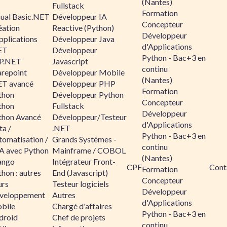
(Nantes)
Fullstack
Formation
sual Basic.NET
Développeur IA
Concepteur
éation
Reactive (Python)
Développeur
pplications
Développeur Java
d'Applications
ET
Développeur
Python - Bac+3 en
P.NET
Javascript
continu
arepoint
Développeur Mobile
(Nantes)
ET avancé
Développeur PHP
Formation
thon
Développeur Python
Concepteur
thon
Fullstack
Développeur
thon Avancé
Développeur/Testeur
d'Applications
ta /
.NET
Python - Bac+3 en
tomatisation /
Grands Systèmes -
continu
A avec Python
Mainframe / COBOL
(Nantes)
ango
Intégrateur Front-
CPF
Cont
Formation
hon : autres
End (Javascript)
Concepteur
urs
Testeur logiciels
Développeur
veloppement
Autres
d'Applications
bile
Chargé d'affaires
Python - Bac+3 en
droid
Chef de projets
continu