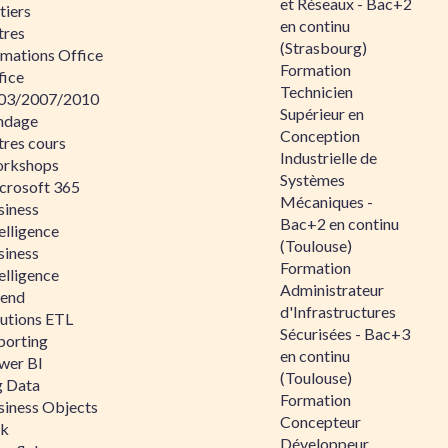
et Réseaux - Bac+2
tiers
en continu
tres
(Strasbourg)
rmations Office
Formation
fice
Technicien
03/2007/2010
Supérieur en
ndage
Conception
tres cours
Industrielle de
rkshops
Systèmes
crosoft 365
Mécaniques -
siness
Bac+2 en continu
elligence
(Toulouse)
siness
Formation
elligence
Administrateur
lend
d'Infrastructures
lutions ETL
Sécurisées - Bac+3
porting
en continu
wer BI
(Toulouse)
g Data
Formation
siness Objects
Concepteur
ik
Développeur