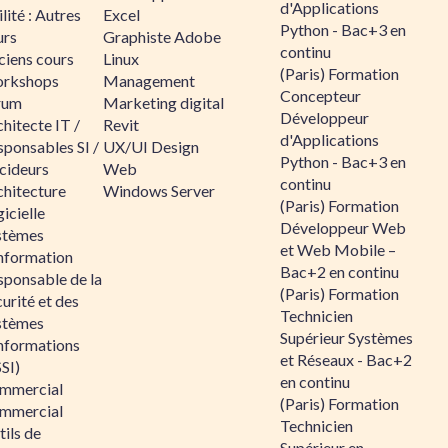
d'Applications
lité : Autres
Excel
Python - Bac+3 en
urs
Graphiste Adobe
continu
ciens cours
Linux
(Paris) Formation
rkshops
Management
Concepteur
rum
Marketing digital
Développeur
hitecte IT /
Revit
d'Applications
sponsables SI /
UX/UI Design
Python - Bac+3 en
cideurs
Web
continu
chitecture
Windows Server
(Paris) Formation
icielle
Développeur Web
stèmes
et Web Mobile –
information
Bac+2 en continu
sponsable de la
(Paris) Formation
urité et des
Technicien
stèmes
Supérieur Systèmes
informations
et Réseaux - Bac+2
SI)
en continu
mmercial
(Paris) Formation
mmercial
Technicien
ils de
Supérieur en