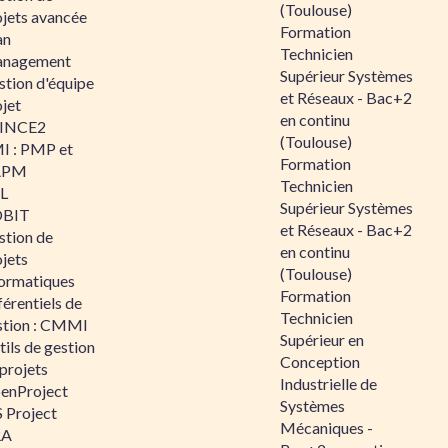
(Toulouse)
ojets avancée
Formation
an
Technicien
nagement
Supérieur Systèmes
stion d'équipe
et Réseaux - Bac+2
jet
en continu
INCE2
(Toulouse)
I : PMP et
Formation
APM
Technicien
IL
Supérieur Systèmes
BIT
et Réseaux - Bac+2
stion de
en continu
jets
(Toulouse)
formatiques
Formation
érentiels de
Technicien
stion : CMMI
Supérieur en
ils de gestion
Conception
projets
Industrielle de
enProject
Systèmes
 Project
Mécaniques -
RA