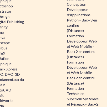
aphique
Concepteur
otoshop
Développeur
ustrator
d'Applications
Design
Python - Bac+3 en
ital Publishing
continu
inity
(Distance)
mp
Formation
nva
Développeur Web
kscape
et Web Mobile –
ribus
Bac+2 en continu
TeX
(Distance)
éation
Formation
aphique
Développeur Web
ark Xpress
et Web Mobile –
O, DAO, 3D
Bac+2 en continu
ndamentaux du
(Distance)
ssin
Formation
toCAD
Technicien
vit
Supérieur Systèmes
lidworks
et Réseaux - Bac+2
tia