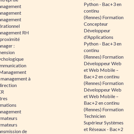
Python - Bac+3 en
nagement
continu
nagement
(Rennes) Formation
nagement
Concepteur
érationnel
Développeur
nagement RH
d'Applications
 proximité
Python - Bac+3 en
nager :
continu
mension
(Rennes) Formation
ychologique
Développeur Web
mmunication
et Web Mobile –
 Management
Bac+2 en continu
 management à
(Rennes) Formation
direction
Développeur Web
KR
et Web Mobile –
tres
Bac+2 en continu
rmations
(Rennes) Formation
nagement
Technicien
rmateurs
Supérieur Systèmes
rmateurs
et Réseaux - Bac+2
ansmission de