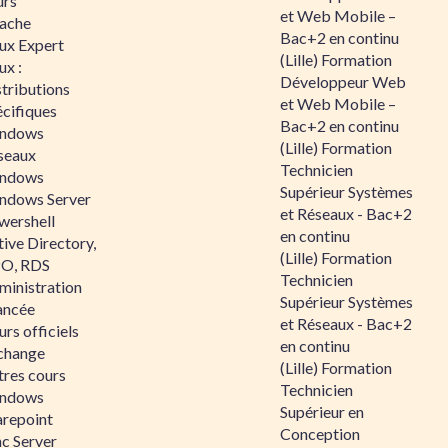
urs
et Web Mobile –
ache
Bac+2 en continu
nux Expert
(Lille) Formation
ux :
Développeur Web
tributions
et Web Mobile –
écifiques
Bac+2 en continu
ndows
(Lille) Formation
seaux
Technicien
ndows
Supérieur Systèmes
ndows Server
et Réseaux - Bac+2
wershell
en continu
ive Directory,
(Lille) Formation
O, RDS
Technicien
ministration
Supérieur Systèmes
ancée
et Réseaux - Bac+2
rs officiels
en continu
change
(Lille) Formation
tres cours
Technicien
ndows
Supérieur en
arepoint
Conception
nc Server