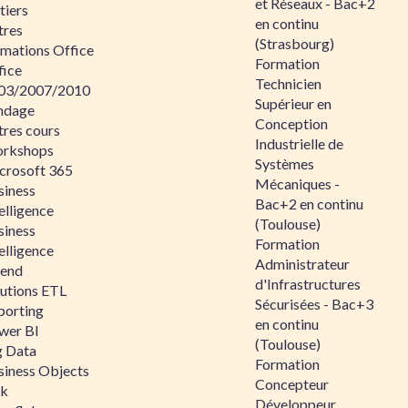
et Réseaux - Bac+2
tiers
en continu
tres
(Strasbourg)
rmations Office
Formation
fice
Technicien
03/2007/2010
Supérieur en
ndage
Conception
tres cours
Industrielle de
rkshops
Systèmes
crosoft 365
Mécaniques -
siness
Bac+2 en continu
elligence
(Toulouse)
siness
Formation
elligence
Administrateur
lend
d'Infrastructures
lutions ETL
Sécurisées - Bac+3
porting
en continu
wer BI
(Toulouse)
g Data
Formation
siness Objects
Concepteur
ik
Développeur