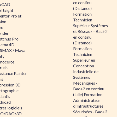
en continu
WCAD
(Distance)
aftsight
Formation
entor Pro et
Technicien
sion
Supérieur Systèmes
eo
et Réseaux - Bac+2
ender
en continu
etchup Pro
(Distance)
nema 4D
Formation
SMAX / Maya
Technicien
ity
Supérieur en
inoceros
Conception
rush
Industrielle de
bstance Painter
Systèmes
is
Mécaniques -
pression 3D
Bac+2 en continu
rtographie
(Lille) Formation
lantis
Administrateur
chicad
d'Infrastructures
res logiciels
Sécurisées - Bac+3
O/DAO/3D