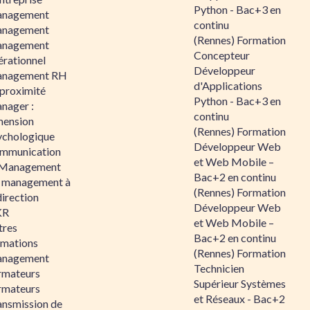
Python - Bac+3 en
nagement
continu
nagement
(Rennes) Formation
nagement
Concepteur
érationnel
Développeur
nagement RH
d'Applications
 proximité
Python - Bac+3 en
nager :
continu
mension
(Rennes) Formation
ychologique
Développeur Web
mmunication
et Web Mobile –
 Management
Bac+2 en continu
 management à
(Rennes) Formation
direction
Développeur Web
KR
et Web Mobile –
tres
Bac+2 en continu
rmations
(Rennes) Formation
nagement
Technicien
rmateurs
Supérieur Systèmes
rmateurs
et Réseaux - Bac+2
ansmission de