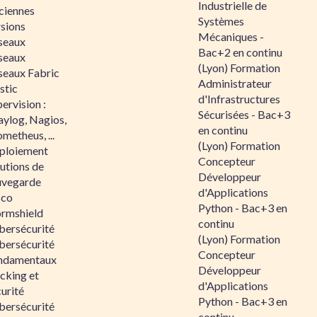
Industrielle de
ciennes
Systèmes
rsions
Mécaniques -
seaux
Bac+2 en continu
seaux
(Lyon) Formation
seaux Fabric
Administrateur
stic
d'Infrastructures
ervision :
Sécurisées - Bac+3
aylog, Nagios,
en continu
metheus, ...
(Lyon) Formation
ploiement
Concepteur
utions de
Développeur
uvegarde
d'Applications
sco
Python - Bac+3 en
ormshield
continu
bersécurité
(Lyon) Formation
bersécurité
Concepteur
ndamentaux
Développeur
cking et
d'Applications
urité
Python - Bac+3 en
bersécurité
continu