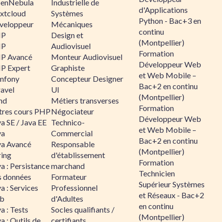
enNebula
Industrielle de
d'Applications
xtcloud
Systèmes
Python - Bac+3 en
veloppeur
Mécaniques
continu
HP
Design et
(Montpellier)
HP
Audiovisuel
Formation
P Avancé
Monteur Audiovisuel
Développeur Web
P Expert
Graphiste
et Web Mobile –
mfony
Concepteur Designer
Bac+2 en continu
ravel
UI
(Montpellier)
nd
Métiers transverses
Formation
tres cours PHP
Négociateur
Développeur Web
a SE / Java EE
Technico-
et Web Mobile –
va
Commercial
Bac+2 en continu
va Avancé
Responsable
(Montpellier)
ring
d'établissement
Formation
a : Persistance
marchand
Technicien
s données
Formateur
Supérieur Systèmes
a : Services
Professionnel
et Réseaux - Bac+2
b
d'Adultes
en continu
a : Tests
Socles qualifiants /
(Montpellier)
a : Outils de
certifiants