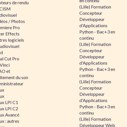
en continu
teurs de rendu
(Lille) Formation
CISM
Concepteur
diovisuel
Développeur
déos / Photos
d'Applications
emiere Pro
Python - Bac+3 en
er Effects
continu
res logiciels
(Lille) Formation
udiovisuel
Concepteur
id
Développeur
al Cut Pro
d'Applications
Vinci
Python - Bac+3 en
O et
continu
aitement du son
(Lille) Formation
ministrateur
Concepteur
nux
Développeur
nux
d'Applications
nux LPI C1
Python - Bac+3 en
nux LPI C2
continu
nux Avancé
(Lille) Formation
ux : autres
Développeur Web