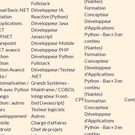
(Nantes)
Fullstack
Formation
sual Basic.NET
Développeur IA
Concepteur
éation
Reactive (Python)
Développeur
pplications
Développeur Java
d'Applications
ET
Développeur
Python - Bac+3 en
P.NET
Javascript
continu
arepoint
Développeur Mobile
(Nantes)
ET avancé
Développeur PHP
Formation
thon
Développeur Python
Concepteur
thon
Fullstack
Développeur
thon Avancé
Développeur/Testeur
d'Applications
ta /
.NET
Python - Bac+3 en
tomatisation /
Grands Systèmes -
continu
A avec Python
Mainframe / COBOL
(Nantes)
ango
Intégrateur Front-
CPF
Cont
Formation
hon : autres
End (Javascript)
Concepteur
urs
Testeur logiciels
Développeur
veloppement
Autres
d'Applications
bile
Chargé d'affaires
Python - Bac+3 en
droid
Chef de projets
continu