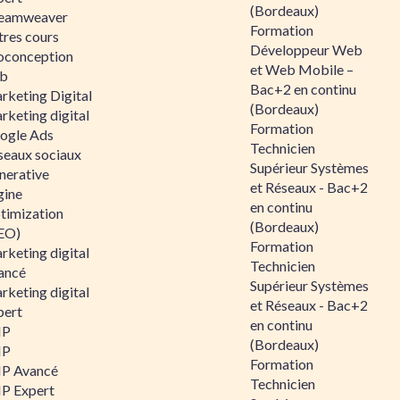
(Bordeaux)
eamweaver
Formation
tres cours
Développeur Web
oconception
et Web Mobile –
b
Bac+2 en continu
rketing Digital
(Bordeaux)
rketing digital
Formation
ogle Ads
Technicien
seaux sociaux
Supérieur Systèmes
nerative
et Réseaux - Bac+2
gine
en continu
timization
(Bordeaux)
EO)
Formation
rketing digital
Technicien
ancé
Supérieur Systèmes
rketing digital
et Réseaux - Bac+2
pert
en continu
HP
(Bordeaux)
HP
Formation
P Avancé
Technicien
P Expert