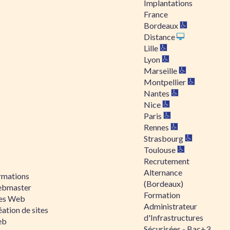
Implantations
France
Bordeaux
Distance
Lille
Lyon
Marseille
Montpellier
Nantes
Nice
Paris
Rennes
Strasbourg
Toulouse
Recrutement
Alternance
rmations
(Bordeaux)
bmaster
Formation
tes Web
Administrateur
ation de sites
d'Infrastructures
eb
Sécurisées - Bac+3