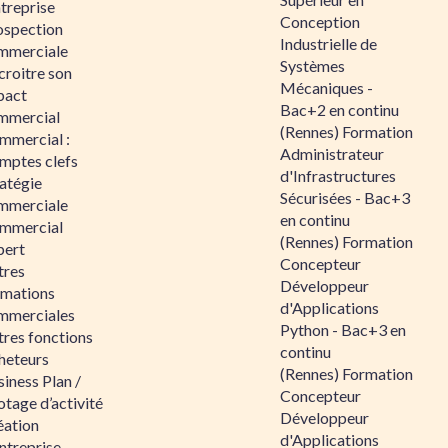
ntreprise
Conception
ospection
Industrielle de
mmerciale
Systèmes
croitre son
Mécaniques -
pact
Bac+2 en continu
mmercial
(Rennes) Formation
mmercial :
Administrateur
mptes clefs
d'Infrastructures
atégie
Sécurisées - Bac+3
mmerciale
en continu
mmercial
(Rennes) Formation
pert
Concepteur
tres
Développeur
rmations
d'Applications
mmerciales
Python - Bac+3 en
tres fonctions
continu
heteurs
(Rennes) Formation
iness Plan /
Concepteur
otage d’activité
Développeur
éation
d'Applications
ntreprise