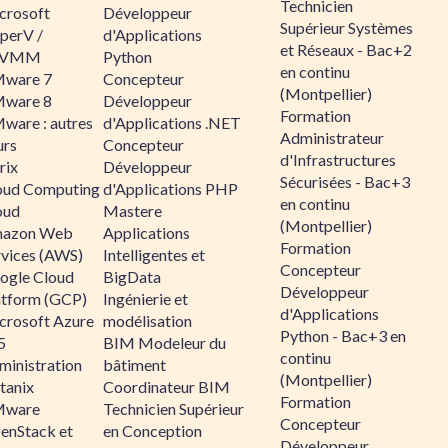
Technicien
crosoft
Développeur
Supérieur Systèmes
perV /
d'Applications
et Réseaux - Bac+2
CVMM
Python
en continu
ware 7
Concepteur
(Montpellier)
ware 8
Développeur
Formation
ware : autres
d'Applications .NET
Administrateur
urs
Concepteur
d'Infrastructures
rix
Développeur
Sécurisées - Bac+3
oud Computing
d'Applications PHP
en continu
oud
Mastere
(Montpellier)
azon Web
Applications
Formation
rvices (AWS)
Intelligentes et
Concepteur
ogle Cloud
BigData
Développeur
atform (GCP)
Ingénierie et
d'Applications
crosoft Azure
modélisation
Python - Bac+3 en
5
BIM Modeleur du
continu
ministration
bâtiment
(Montpellier)
tanix
Coordinateur BIM
Formation
ware
Technicien Supérieur
Concepteur
enStack et
en Conception
Développeur