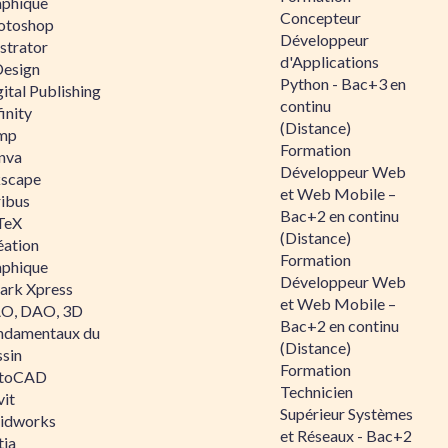
aphique
Concepteur
otoshop
Développeur
ustrator
d'Applications
Design
Python - Bac+3 en
ital Publishing
continu
inity
(Distance)
mp
Formation
nva
Développeur Web
kscape
et Web Mobile –
ribus
Bac+2 en continu
TeX
(Distance)
éation
Formation
aphique
Développeur Web
ark Xpress
et Web Mobile –
O, DAO, 3D
Bac+2 en continu
ndamentaux du
(Distance)
ssin
Formation
toCAD
Technicien
vit
Supérieur Systèmes
lidworks
et Réseaux - Bac+2
tia