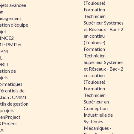
(Toulouse)
ojets avancée
Formation
an
Technicien
nagement
Supérieur Systèmes
stion d'équipe
et Réseaux - Bac+2
jet
en continu
INCE2
(Toulouse)
I : PMP et
Formation
APM
Technicien
IL
Supérieur Systèmes
BIT
et Réseaux - Bac+2
stion de
en continu
jets
(Toulouse)
formatiques
Formation
érentiels de
Technicien
stion : CMMI
Supérieur en
ils de gestion
Conception
projets
Industrielle de
enProject
Systèmes
 Project
Mécaniques -
RA