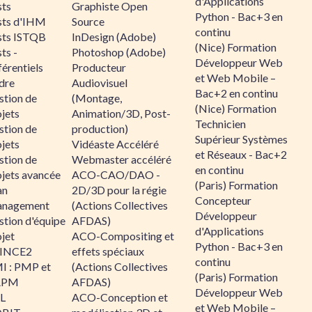
d'Applications
sts
Graphiste Open
Python - Bac+3 en
sts d'IHM
Source
continu
sts ISTQB
InDesign (Adobe)
(Nice) Formation
ts -
Photoshop (Adobe)
Développeur Web
érentiels
Producteur
et Web Mobile –
dre
Audiovisuel
Bac+2 en continu
stion de
(Montage,
(Nice) Formation
jets
Animation/3D, Post-
Technicien
stion de
production)
Supérieur Systèmes
jets
Vidéaste Accéléré
et Réseaux - Bac+2
stion de
Webmaster accéléré
en continu
ojets avancée
ACO-CAO/DAO -
(Paris) Formation
an
2D/3D pour la régie
Concepteur
nagement
(Actions Collectives
Développeur
stion d'équipe
AFDAS)
d'Applications
jet
ACO-Compositing et
Python - Bac+3 en
INCE2
effets spéciaux
continu
I : PMP et
(Actions Collectives
(Paris) Formation
APM
AFDAS)
Développeur Web
IL
ACO-Conception et
et Web Mobile –