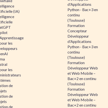
owflake
d'Applications
elligence
Python - Bac+3 en
ificielle (IA)
continu
elligence
(Toulouse)
ificielle
Formation
atGPT
Concepteur
pilot
Développeur
 Apprentissage
d'Applications
pour les
Python - Bac+3 en
veloppeurs
continu
enAI
(Toulouse)
ama
Formation
stral
Développeur Web
pour les
et Web Mobile –
ministrateurs
Bac+2 en continu
stèmes
(Toulouse)
stion de
Formation
jets
Développeur Web
stion de
et Web Mobile –
jets
Bac+2 en continu
stion de