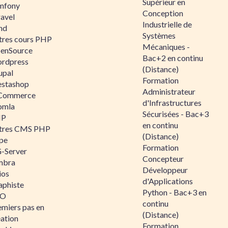
Supérieur en
mfony
Conception
ravel
Industrielle de
nd
Systèmes
tres cours PHP
Mécaniques -
enSource
Bac+2 en continu
rdpress
(Distance)
upal
Formation
estashop
Administrateur
Commerce
d'Infrastructures
omla
Sécurisées - Bac+3
IP
en continu
tres CMS PHP
(Distance)
pe
Formation
-Server
Concepteur
mbra
Développeur
ios
d'Applications
aphiste
Python - Bac+3 en
AO
continu
emiers pas en
(Distance)
éation
Formation