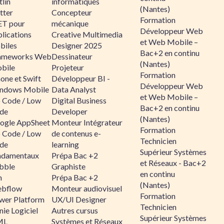
lin
informatiques
(Nantes)
tter
Concepteur
Formation
ET pour
mécanique
Développeur Web
lications
Creative Multimedia
et Web Mobile –
biles
Designer 2025
Bac+2 en continu
ameworks Web
Dessinateur
(Nantes)
bile
Projeteur
Formation
one et Swift
Développeur BI -
Développeur Web
ndows Mobile
Data Analyst
et Web Mobile –
 Code / Low
Digital Business
Bac+2 en continu
de
Developer
(Nantes)
ogle AppSheet
Monteur Intégrateur
Formation
 Code / Low
de contenus e-
Technicien
de
learning
Supérieur Systèmes
ndamentaux
Prépa Bac +2
et Réseaux - Bac+2
bble
Graphiste
en continu
n
Prépa Bac +2
(Nantes)
bflow
Monteur audiovisuel
Formation
wer Platform
UX/UI Designer
Technicien
ie Logiciel
Autres cursus
Supérieur Systèmes
ML
Systèmes et Réseaux