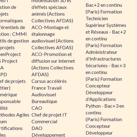
BIT
modélisation 3D et
Bac+2 en continu
stion de
d’effets spéciaux
(Paris) Formation
jets
animés (Actions
Technicien
formatiques
Collectives AFDAS)
Supérieur Systèmes
érentiels de
ACO-Montage et
et Réseaux - Bac+2
stion : CMMI
étalonnage
en continu
ils de gestion
audiovisuel (Actions
(Paris) Formation
projets
Collectives AFDAS)
Administrateur
enProject
ACO-Promotion et
d'Infrastructures
 Project
diffusion sur internet
Sécurisées - Bac+3
RA
(Actions Collectives
en continu
GPD
AFDAS)
(Paris) Formation
f de projets
Cursus accélérés
Concepteur
tier)
France Travail
Développeur
mérique
Audiovisuel
d'Applications
sponsable
Bureautique
Python - Bac+3 en
lité
CAO
continu
thodes Agiles
Chef de projet IT
(Paris) Formation
rum
Commercial
Concepteur
tifications
DAO
Développeur
les
Développement