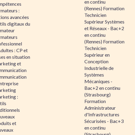
en continu
mpétences
(Rennes) Formation
rmateurs :
Technicien
tions avancées
Supérieur Systèmes
ils digitaux du
et Réseaux - Bac+2
rmateur
en continu
rmateurs
(Rennes) Formation
ofessionnel
Technicien
dultes : CP et
Supérieur en
es en situation
Conception
rketing et
Industrielle de
mmunication
Systèmes
mmunication
Mécaniques -
ntreprise
Bac+2 en continu
rketing
(Strasbourg)
rketing :
Formation
ils
Administrateur
ditionnels
d'Infrastructures
uveaux
Sécurisées - Bac+3
duits et
en continu
uveaux
(Strasbourg)