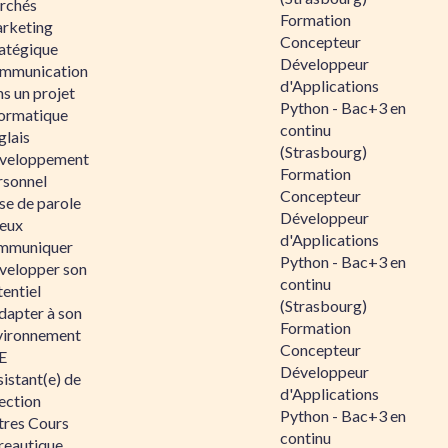
rchés
Formation
rketing
Concepteur
ratégique
Développeur
mmunication
d'Applications
s un projet
Python - Bac+3 en
formatique
continu
glais
(Strasbourg)
veloppement
Formation
rsonnel
Concepteur
se de parole
Développeur
eux
d'Applications
mmuniquer
Python - Bac+3 en
velopper son
continu
entiel
(Strasbourg)
dapter à son
Formation
vironnement
Concepteur
E
Développeur
istant(e) de
d'Applications
ection
Python - Bac+3 en
tres Cours
continu
reautique