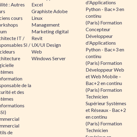
d'Applications
lité : Autres
Excel
Python - Bac+3 en
urs
Graphiste Adobe
continu
ciens cours
Linux
(Paris) Formation
rkshops
Management
Concepteur
rum
Marketing digital
Développeur
hitecte IT /
Revit
d'Applications
sponsables SI /
UX/UI Design
Python - Bac+3 en
cideurs
Web
continu
chitecture
Windows Server
(Paris) Formation
icielle
Développeur Web
stèmes
et Web Mobile –
information
Bac+2 en continu
sponsable de la
(Paris) Formation
urité et des
Technicien
stèmes
Supérieur Systèmes
informations
et Réseaux - Bac+2
SI)
en continu
mmercial
(Paris) Formation
mmercial
Technicien
ils de
Supérieur en