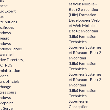
urs
et Web Mobile –
ache
Bac+2 en continu
nux Expert
(Lille) Formation
ux :
Développeur Web
tributions
et Web Mobile –
écifiques
Bac+2 en continu
ndows
(Lille) Formation
seaux
Technicien
ndows
Supérieur Systèmes
ndows Server
et Réseaux - Bac+2
wershell
en continu
ive Directory,
(Lille) Formation
O, RDS
Technicien
ministration
Supérieur Systèmes
ancée
et Réseaux - Bac+2
rs officiels
en continu
change
(Lille) Formation
tres cours
Technicien
ndows
Supérieur en
arepoint
Conception
nc Server