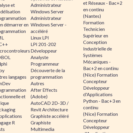
et Réseaux - Bac+2
alyse et
Administrateur
en continu
délisation
Windows Server
(Nantes)
ogrammation
Administrateur
Formation
en démarrer en
Windows Server -
Technicien
ogrammation
accéléré
Supérieur en
ML
Linux LPI
Conception
C++
LPI 201-202
Industrielle de
crocontroleurs
Développeur
Systèmes
OBOL
Analyste
Mécaniques -
lphi
Programmeur
Bac+2 en continu
by
Découverte de la
(Nice) Formation
tres langages
programmation
Concepteur
nDev
Autres
Développeur
ogrammation
After Effects
d'Applications
ctionnelle et
(Adobe)
Python - Bac+3 en
gique
AutoCAD 2D-3D /
continu
ckaging
Revit Architecture
(Nice) Formation
pplications
Graphiste accéléré
Concepteur
ngage R
Graphiste
Développeur
sts
Multimedia