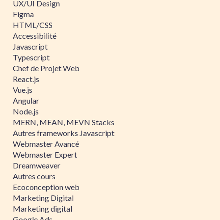
UX/UI Design
Figma
HTML/CSS
Accessibilité
Javascript
Typescript
Chef de Projet Web
React.js
Vue.js
Angular
Node.js
MERN, MEAN, MEVN Stacks
Autres frameworks Javascript
Webmaster Avancé
Webmaster Expert
Dreamweaver
Autres cours
Ecoconception web
Marketing Digital
Marketing digital
Google Ads