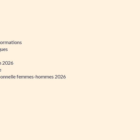
formations
ques
on 2026
e
ssionnelle femmes-hommes 2026