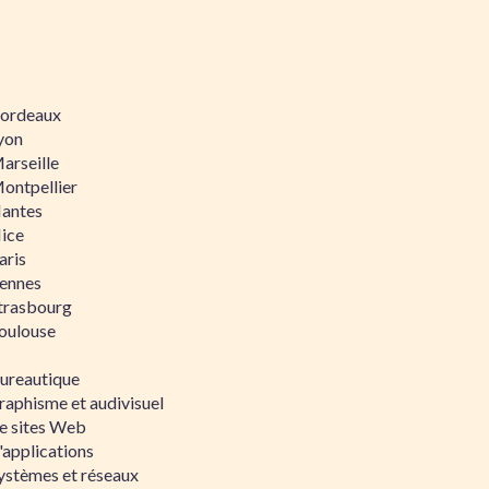
 Bordeaux
Lyon
Marseille
Montpellier
Nantes
Nice
aris
Rennes
Strasbourg
Toulouse
bureautique
raphisme et audivisuel
e sites Web
'applications
ystèmes et réseaux