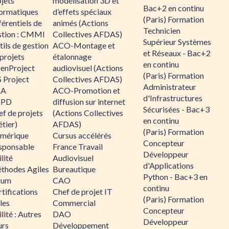
jets
modélisation 3D et
Bac+2 en continu
formatiques
d’effets spéciaux
(Paris) Formation
érentiels de
animés (Actions
Technicien
stion : CMMI
Collectives AFDAS)
Supérieur Systèmes
ils de gestion
ACO-Montage et
et Réseaux - Bac+2
projets
étalonnage
en continu
enProject
audiovisuel (Actions
(Paris) Formation
 Project
Collectives AFDAS)
Administrateur
RA
ACO-Promotion et
d'Infrastructures
GPD
diffusion sur internet
Sécurisées - Bac+3
f de projets
(Actions Collectives
en continu
tier)
AFDAS)
(Paris) Formation
mérique
Cursus accélérés
Concepteur
sponsable
France Travail
Développeur
lité
Audiovisuel
d'Applications
thodes Agiles
Bureautique
Python - Bac+3 en
rum
CAO
continu
tifications
Chef de projet IT
(Paris) Formation
les
Commercial
Concepteur
lité : Autres
DAO
Développeur
urs
Développement