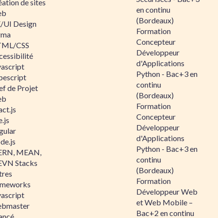
ation de sites
en continu
eb
(Bordeaux)
/UI Design
Formation
gma
Concepteur
ML/CSS
Développeur
essibilité
d'Applications
vascript
Python - Bac+3 en
pescript
continu
ef de Projet
(Bordeaux)
eb
Formation
ct.js
Concepteur
.js
Développeur
gular
d'Applications
de.js
Python - Bac+3 en
RN, MEAN,
continu
VN Stacks
(Bordeaux)
tres
Formation
ameworks
Développeur Web
vascript
et Web Mobile –
bmaster
Bac+2 en continu
ancé