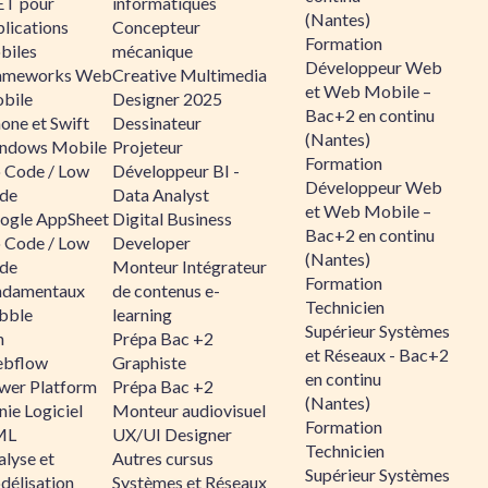
ET pour
informatiques
(Nantes)
lications
Concepteur
Formation
biles
mécanique
Développeur Web
ameworks Web
Creative Multimedia
et Web Mobile –
bile
Designer 2025
Bac+2 en continu
one et Swift
Dessinateur
(Nantes)
ndows Mobile
Projeteur
Formation
 Code / Low
Développeur BI -
Développeur Web
de
Data Analyst
et Web Mobile –
ogle AppSheet
Digital Business
Bac+2 en continu
 Code / Low
Developer
(Nantes)
de
Monteur Intégrateur
Formation
ndamentaux
de contenus e-
Technicien
bble
learning
Supérieur Systèmes
n
Prépa Bac +2
et Réseaux - Bac+2
bflow
Graphiste
en continu
wer Platform
Prépa Bac +2
(Nantes)
ie Logiciel
Monteur audiovisuel
Formation
ML
UX/UI Designer
Technicien
alyse et
Autres cursus
Supérieur Systèmes
délisation
Systèmes et Réseaux