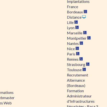
Implantations
France
Bordeaux
Distance
Lille
Lyon
Marseille
Montpellier
Nantes
Nice
Paris
Rennes
Strasbourg
Toulouse
Recrutement
Alternance
(Bordeaux)
Formation
rmations
Administrateur
bmaster
d'Infrastructures
tes Web
Sécurisées - Bac+3