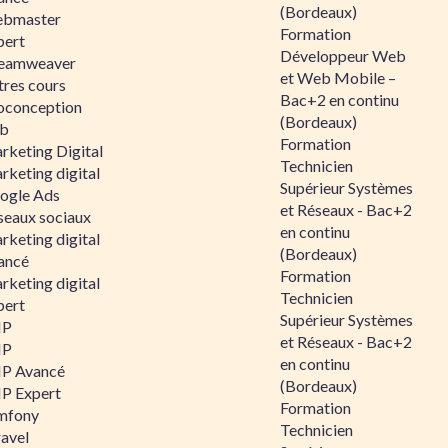
(Bordeaux)
bmaster
Formation
pert
Développeur Web
eamweaver
et Web Mobile –
tres cours
Bac+2 en continu
oconception
(Bordeaux)
b
Formation
rketing Digital
Technicien
rketing digital
Supérieur Systèmes
ogle Ads
et Réseaux - Bac+2
seaux sociaux
en continu
rketing digital
(Bordeaux)
ancé
Formation
rketing digital
Technicien
pert
Supérieur Systèmes
HP
et Réseaux - Bac+2
HP
en continu
P Avancé
(Bordeaux)
P Expert
Formation
mfony
Technicien
ravel