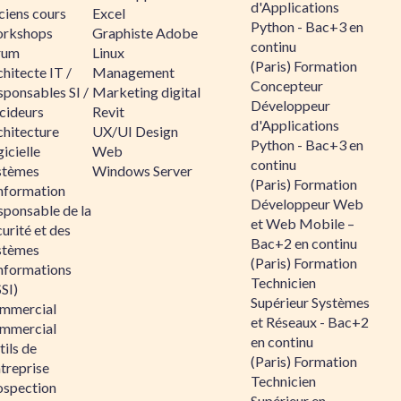
d'Applications
ciens cours
Excel
Python - Bac+3 en
rkshops
Graphiste Adobe
continu
rum
Linux
(Paris) Formation
hitecte IT /
Management
Concepteur
sponsables SI /
Marketing digital
Développeur
cideurs
Revit
d'Applications
chitecture
UX/UI Design
Python - Bac+3 en
icielle
Web
continu
stèmes
Windows Server
(Paris) Formation
information
Développeur Web
sponsable de la
et Web Mobile –
urité et des
Bac+2 en continu
stèmes
(Paris) Formation
informations
Technicien
SI)
Supérieur Systèmes
mmercial
et Réseaux - Bac+2
mmercial
en continu
ils de
(Paris) Formation
ntreprise
Technicien
ospection
Supérieur en