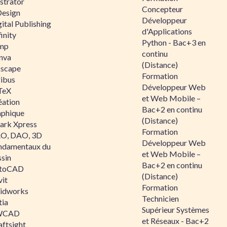
ustrator
Concepteur
Design
Développeur
ital Publishing
d'Applications
inity
Python - Bac+3 en
mp
continu
nva
(Distance)
kscape
Formation
ribus
Développeur Web
TeX
et Web Mobile –
éation
Bac+2 en continu
aphique
(Distance)
ark Xpress
Formation
O, DAO, 3D
Développeur Web
ndamentaux du
et Web Mobile –
ssin
Bac+2 en continu
toCAD
(Distance)
vit
Formation
lidworks
Technicien
tia
Supérieur Systèmes
WCAD
et Réseaux - Bac+2
aftsight