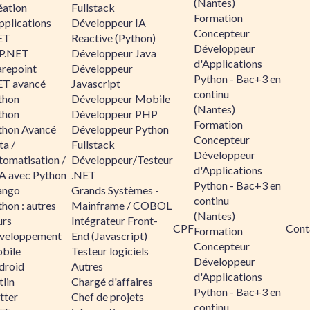
(Nantes)
éation
Fullstack
Formation
pplications
Développeur IA
Concepteur
ET
Reactive (Python)
Développeur
P.NET
Développeur Java
d'Applications
arepoint
Développeur
Python - Bac+3 en
ET avancé
Javascript
continu
thon
Développeur Mobile
(Nantes)
thon
Développeur PHP
Formation
thon Avancé
Développeur Python
Concepteur
ta /
Fullstack
Développeur
tomatisation /
Développeur/Testeur
d'Applications
A avec Python
.NET
Python - Bac+3 en
ango
Grands Systèmes -
continu
hon : autres
Mainframe / COBOL
(Nantes)
urs
Intégrateur Front-
CPF
Cont
Formation
veloppement
End (Javascript)
Concepteur
bile
Testeur logiciels
Développeur
droid
Autres
d'Applications
lin
Chargé d'affaires
Python - Bac+3 en
tter
Chef de projets
continu