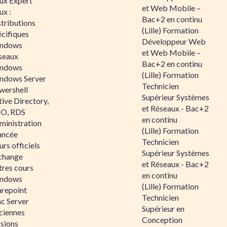
nux Expert
et Web Mobile –
ux :
Bac+2 en continu
tributions
(Lille) Formation
écifiques
Développeur Web
ndows
et Web Mobile –
seaux
Bac+2 en continu
ndows
(Lille) Formation
ndows Server
Technicien
wershell
Supérieur Systèmes
ive Directory,
et Réseaux - Bac+2
O, RDS
en continu
ministration
(Lille) Formation
ancée
Technicien
rs officiels
Supérieur Systèmes
change
et Réseaux - Bac+2
tres cours
en continu
ndows
(Lille) Formation
arepoint
Technicien
nc Server
Supérieur en
ciennes
Conception
rsions