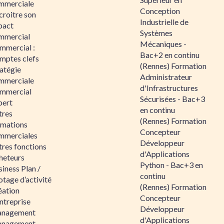
mmerciale
Conception
croitre son
Industrielle de
pact
Systèmes
mmercial
Mécaniques -
mmercial :
Bac+2 en continu
mptes clefs
(Rennes) Formation
atégie
Administrateur
mmerciale
d'Infrastructures
mmercial
Sécurisées - Bac+3
pert
en continu
tres
(Rennes) Formation
rmations
Concepteur
mmerciales
Développeur
tres fonctions
d'Applications
heteurs
Python - Bac+3 en
iness Plan /
continu
otage d’activité
(Rennes) Formation
éation
Concepteur
ntreprise
Développeur
nagement
d'Applications
nagement