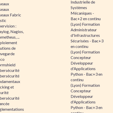
Industrielle de
seaux
Systèmes
seaux
Mécaniques -
seaux Fabric
Bac+2 en continu
stic
(Lyon) Formation
ervision :
Administrateur
aylog, Nagios,
d'Infrastructures
metheus, ...
Sécurisées - Bac+3
ploiement
en continu
utions de
(Lyon) Formation
uvegarde
Concepteur
sco
Développeur
ormshield
d'Applications
bersécurité
Python - Bac+3 en
bersécurité
continu
ndamentaux
(Lyon) Formation
cking et
Concepteur
urité
Développeur
bersécurité
d'Applications
ancée
Python - Bac+3 en
glementations
continu