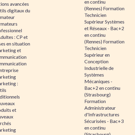
en continu
tions avancées
(Rennes) Formation
ils digitaux du
Technicien
rmateur
Supérieur Systèmes
rmateurs
et Réseaux - Bac+2
ofessionnel
en continu
dultes : CP et
(Rennes) Formation
es en situation
Technicien
rketing et
Supérieur en
mmunication
Conception
mmunication
Industrielle de
ntreprise
Systèmes
rketing
Mécaniques -
rketing :
Bac+2 en continu
ils
(Strasbourg)
ditionnels
Formation
uveaux
Administrateur
duits et
d'Infrastructures
uveaux
Sécurisées - Bac+3
rchés
en continu
rketing
(Strasbourg)