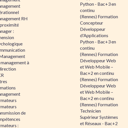
Python - Bac+3 en
nagement
continu
érationnel
(Rennes) Formation
nagement RH
Concepteur
 proximité
Développeur
nager :
d'Applications
mension
Python - Bac+3 en
ychologique
continu
mmunication
(Rennes) Formation
 Management
Développeur Web
 management à
et Web Mobile –
direction
Bac+2 en continu
KR
(Rennes) Formation
tres
Développeur Web
rmations
et Web Mobile –
nagement
Bac+2 en continu
rmateurs
(Rennes) Formation
rmateurs
Technicien
ansmission de
Supérieur Systèmes
mpétences
et Réseaux - Bac+2
rmateurs :