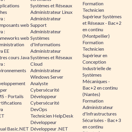
Formation
plications
Systèmes et Réseaux
Technicien
ches
Administrateur Linux
Supérieur Systèmes
a :
Administrateur
et Réseaux - Bac+2
mposants web
Support
en continu
a :
Administrateur
(Montpellier)
ameworks web
Systèmes
Formation
ministration
d'Informations
Technicien
va EE
Administrateur
Supérieur en
tres cours Java
Systèmes et Réseaux
Conception
a :
Cloud
Industrielle de
vironnements
Administrateur
Systèmes
Windows Server
Mécaniques -
veloppement
Analyste
Bac+2 en continu
sper
Cybersécurité
(Nantes)
S - Portails
Développeur
Formation
tifications
Cybersécurité
Administrateur
va
DevOps
d'Infrastructures
ET
Technicien HelpDesk
Sécurisées - Bac+3
Développeur
en continu
sual Basic.NET
Développeur .NET