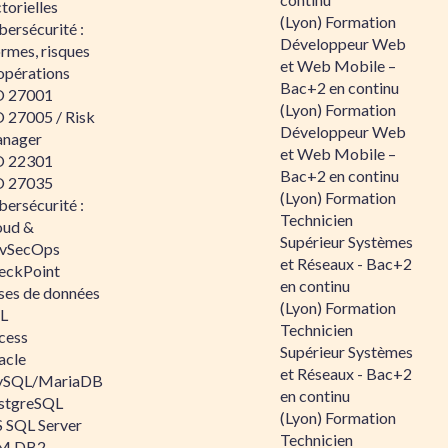
torielles
(Lyon) Formation
ersécurité :
Développeur Web
rmes, risques
et Web Mobile –
opérations
Bac+2 en continu
O 27001
(Lyon) Formation
O 27005 / Risk
Développeur Web
nager
et Web Mobile –
O 22301
Bac+2 en continu
O 27035
(Lyon) Formation
ersécurité :
Technicien
oud &
Supérieur Systèmes
vSecOps
et Réseaux - Bac+2
eckPoint
en continu
ses de données
(Lyon) Formation
L
Technicien
cess
Supérieur Systèmes
acle
et Réseaux - Bac+2
SQL/MariaDB
en continu
stgreSQL
(Lyon) Formation
 SQL Server
Technicien
M DB2