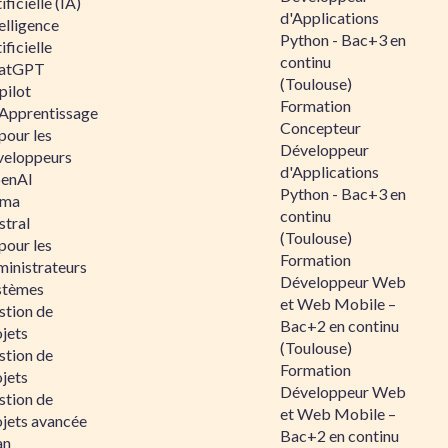
ificielle (IA)
d'Applications
elligence
Python - Bac+3 en
ificielle
continu
atGPT
(Toulouse)
pilot
Formation
 Apprentissage
Concepteur
pour les
Développeur
veloppeurs
d'Applications
enAI
Python - Bac+3 en
ama
continu
stral
(Toulouse)
pour les
Formation
ministrateurs
Développeur Web
stèmes
et Web Mobile –
stion de
Bac+2 en continu
jets
(Toulouse)
stion de
Formation
jets
Développeur Web
stion de
et Web Mobile –
ojets avancée
Bac+2 en continu
an