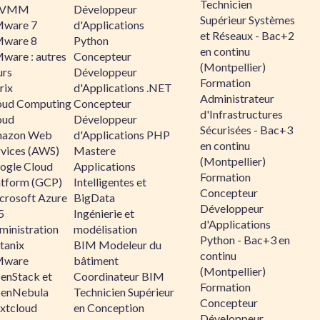
Technicien
CVMM
Développeur
Supérieur Systèmes
ware 7
d'Applications
et Réseaux - Bac+2
ware 8
Python
en continu
ware : autres
Concepteur
(Montpellier)
urs
Développeur
Formation
rix
d'Applications .NET
Administrateur
oud Computing
Concepteur
d'Infrastructures
oud
Développeur
Sécurisées - Bac+3
azon Web
d'Applications PHP
en continu
rvices (AWS)
Mastere
(Montpellier)
ogle Cloud
Applications
Formation
atform (GCP)
Intelligentes et
Concepteur
crosoft Azure
BigData
Développeur
5
Ingénierie et
d'Applications
ministration
modélisation
Python - Bac+3 en
tanix
BIM Modeleur du
continu
ware
bâtiment
(Montpellier)
enStack et
Coordinateur BIM
Formation
enNebula
Technicien Supérieur
Concepteur
xtcloud
en Conception
Développeur