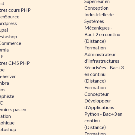
Supérieur en
nd
Conception
tres cours PHP
Industrielle de
enSource
Systèmes
rdpress
Mécaniques -
upal
Bac+2 en continu
estashop
(Distance)
Commerce
Formation
omla
Administrateur
IP
d'Infrastructures
tres CMS PHP
Sécurisées - Bac+3
pe
en continu
-Server
(Distance)
mbra
Formation
ios
Concepteur
aphiste
Développeur
AO
d'Applications
emiers pas en
Python - Bac+3 en
éation
continu
aphique
(Distance)
otoshop
Formation