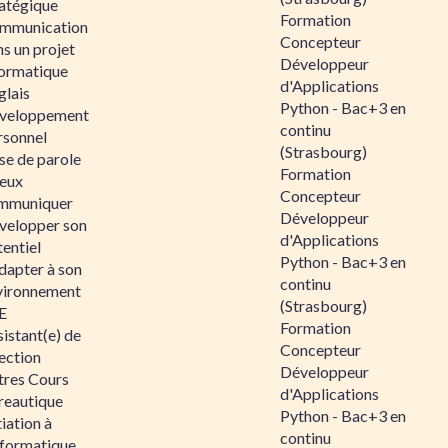
ratégique
Formation
mmunication
Concepteur
s un projet
Développeur
formatique
d'Applications
glais
Python - Bac+3 en
veloppement
continu
rsonnel
(Strasbourg)
se de parole
Formation
eux
Concepteur
mmuniquer
Développeur
velopper son
d'Applications
entiel
Python - Bac+3 en
dapter à son
continu
vironnement
(Strasbourg)
E
Formation
istant(e) de
Concepteur
ection
Développeur
tres Cours
d'Applications
reautique
Python - Bac+3 en
tiation à
continu
nformatique