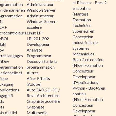
et Réseaux - Bac+2
ogrammation
Administrateur
en continu
en démarrer en
Windows Server
(Nantes)
ogrammation
Administrateur
Formation
ML
Windows Server -
Technicien
C++
accéléré
Supérieur en
crocontroleurs
Linux LPI
Conception
OBOL
LPI 201-202
Industrielle de
lphi
Développeur
Systèmes
by
Analyste
Mécaniques -
tres langages
Programmeur
Bac+2 en continu
nDev
Découverte de la
(Nice) Formation
ogrammation
programmation
Concepteur
ctionnelle et
Autres
Développeur
gique
After Effects
d'Applications
ckaging
(Adobe)
Python - Bac+3 en
pplications
AutoCAD 2D-3D /
continu
ngage R
Revit Architecture
(Nice) Formation
sts
Graphiste accéléré
Concepteur
sts
Graphiste
Développeur
sts d'IHM
Multimedia