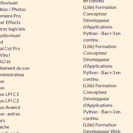
en continu
diovisuel
(Lille) Formation
déos / Photos
Concepteur
emiere Pro
Développeur
er Effects
d'Applications
res logiciels
Python - Bac+3 en
udiovisuel
continu
id
(Lille) Formation
al Cut Pro
Concepteur
Vinci
Développeur
O et
d'Applications
aitement du son
Python - Bac+3 en
ministrateur
continu
nux
(Lille) Formation
nux
Concepteur
nux LPI C1
Développeur
nux LPI C2
d'Applications
nux Avancé
Python - Bac+3 en
ux : autres
continu
urs
(Lille) Formation
ache
Développeur Web