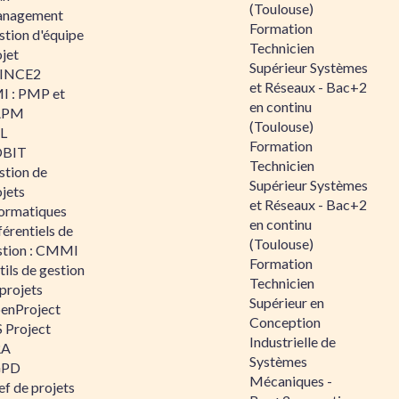
(Toulouse)
nagement
Formation
stion d'équipe
Technicien
jet
Supérieur Systèmes
INCE2
et Réseaux - Bac+2
I : PMP et
en continu
APM
(Toulouse)
IL
Formation
BIT
Technicien
stion de
Supérieur Systèmes
jets
et Réseaux - Bac+2
formatiques
en continu
érentiels de
(Toulouse)
stion : CMMI
Formation
ils de gestion
Technicien
projets
Supérieur en
enProject
Conception
 Project
Industrielle de
RA
Systèmes
GPD
Mécaniques -
f de projets