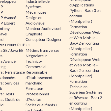
veloppeur
Industrielle de
d'Applications
HP
Systèmes
Python - Bac+3 en
HP
Mécaniques
continu
P Avancé
Design et
(Montpellier)
P Expert
Audiovisuel
Formation
mfony
Monteur Audiovisuel
Développeur Web
ravel
Graphiste
et Web Mobile –
nd
Concepteur Designer
Bac+2 en continu
tres cours PHP
UI
(Montpellier)
a SE / Java EE
Métiers transverses
Formation
va
Négociateur
Développeur Web
va Avancé
Technico-
et Web Mobile –
ring
Commercial
Bac+2 en continu
a : Persistance
Responsable
(Montpellier)
s données
d'établissement
Formation
a : Services
marchand
Technicien
b
Formateur
Supérieur Systèmes
a : Tests
Professionnel
et Réseaux - Bac+2
a : Outils de
d'Adultes
en continu
ld
Socles qualifiants /
(Montpellier)
a :
certifiants