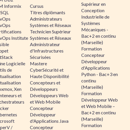
Supérieur en
M Informix
Cursus
Conception
SQL
Titres diplômants
Industrielle de
vOps
Administrateurs
Systèmes
vOps
Systèmes et Réseaux
Mécaniques -
tifications
Technicien Supérieur
Bac+2 en continu
vOps Institute
Systèmes et Réseaux
(Marseille)
sible
Administrateur
Formation
ppet
d'Infrastructures
Concepteur
ltStack
Sécurisées
Développeur
ne Logicielle
Mastere
d'Applications
ils de
CyberSécurité et
Python - Bac+3 en
tualisation
Haute Disponibilité
continu
tualisation
Concepteurs et
(Marseille)
oxmox, Xen
Développeurs
Formation
nteneurs et
Développeurs Web
Développeur Web
chestrateurs
et Web Mobile
et Web Mobile –
cker
Concepteur
Bac+2 en continu
bernetes
Développeur
(Marseille)
crosoft
d'Applications Java
Formation
perV /
Concepteur