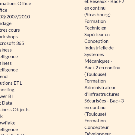
et Réseaux - Bac+2
rmations Office
en continu
fice
(Strasbourg)
03/2007/2010
Formation
ndage
Technicien
tres cours
Supérieur en
rkshops
Conception
crosoft 365
Industrielle de
siness
Systèmes
elligence
Mécaniques -
siness
Bac+2 en continu
elligence
(Toulouse)
lend
Formation
lutions ETL
Administrateur
porting
d'Infrastructures
wer BI
Sécurisées - Bac+3
g Data
en continu
siness Objects
(Toulouse)
ik
Formation
owflake
Concepteur
elligence
Développeur