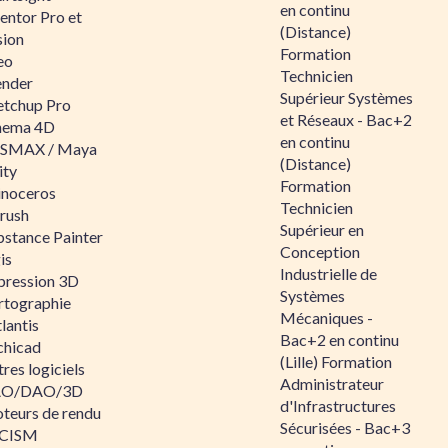
en continu
entor Pro et
(Distance)
sion
Formation
eo
Technicien
ender
Supérieur Systèmes
etchup Pro
et Réseaux - Bac+2
nema 4D
en continu
SMAX / Maya
(Distance)
ity
Formation
inoceros
Technicien
rush
Supérieur en
bstance Painter
Conception
is
Industrielle de
pression 3D
Systèmes
rtographie
Mécaniques -
lantis
Bac+2 en continu
chicad
(Lille) Formation
res logiciels
Administrateur
O/DAO/3D
d'Infrastructures
teurs de rendu
Sécurisées - Bac+3
CISM