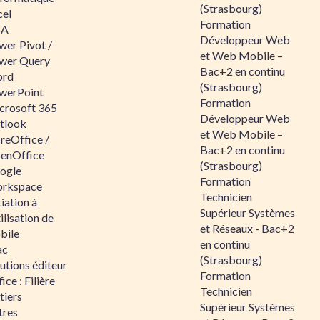
(Strasbourg)
cel
Formation
BA
Développeur Web
wer Pivot /
et Web Mobile –
wer Query
Bac+2 en continu
rd
(Strasbourg)
werPoint
Formation
crosoft 365
Développeur Web
tlook
et Web Mobile –
reOffice /
Bac+2 en continu
enOffice
(Strasbourg)
ogle
Formation
rkspace
Technicien
tiation à
Supérieur Systèmes
tilisation de
et Réseaux - Bac+2
bile
en continu
ac
(Strasbourg)
utions éditeur
Formation
ice : Filière
Technicien
tiers
Supérieur Systèmes
tres