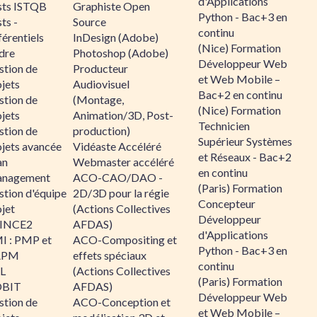
d'Applications
sts ISTQB
Graphiste Open
Python - Bac+3 en
ts -
Source
continu
érentiels
InDesign (Adobe)
(Nice) Formation
dre
Photoshop (Adobe)
Développeur Web
stion de
Producteur
et Web Mobile –
jets
Audiovisuel
Bac+2 en continu
stion de
(Montage,
(Nice) Formation
jets
Animation/3D, Post-
Technicien
stion de
production)
Supérieur Systèmes
ojets avancée
Vidéaste Accéléré
et Réseaux - Bac+2
an
Webmaster accéléré
en continu
nagement
ACO-CAO/DAO -
(Paris) Formation
stion d'équipe
2D/3D pour la régie
Concepteur
jet
(Actions Collectives
Développeur
INCE2
AFDAS)
d'Applications
I : PMP et
ACO-Compositing et
Python - Bac+3 en
APM
effets spéciaux
continu
IL
(Actions Collectives
(Paris) Formation
BIT
AFDAS)
Développeur Web
stion de
ACO-Conception et
et Web Mobile –