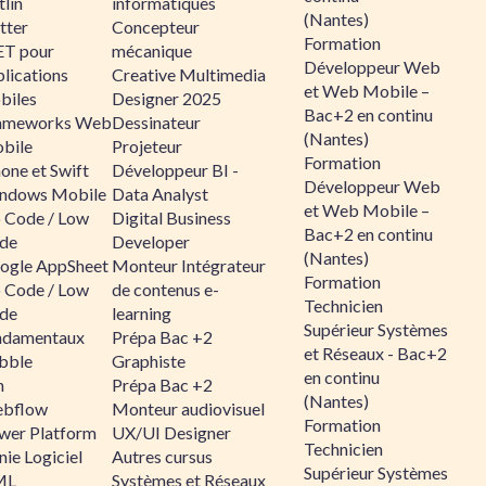
lin
informatiques
(Nantes)
tter
Concepteur
Formation
ET pour
mécanique
Développeur Web
lications
Creative Multimedia
et Web Mobile –
biles
Designer 2025
Bac+2 en continu
ameworks Web
Dessinateur
(Nantes)
bile
Projeteur
Formation
one et Swift
Développeur BI -
Développeur Web
ndows Mobile
Data Analyst
et Web Mobile –
 Code / Low
Digital Business
Bac+2 en continu
de
Developer
(Nantes)
ogle AppSheet
Monteur Intégrateur
Formation
 Code / Low
de contenus e-
Technicien
de
learning
Supérieur Systèmes
ndamentaux
Prépa Bac +2
et Réseaux - Bac+2
bble
Graphiste
en continu
n
Prépa Bac +2
(Nantes)
bflow
Monteur audiovisuel
Formation
wer Platform
UX/UI Designer
Technicien
ie Logiciel
Autres cursus
Supérieur Systèmes
ML
Systèmes et Réseaux