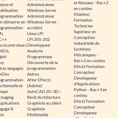
et Réseaux - Bac+2
alyse et
Administrateur
en continu
délisation
Windows Server
(Nantes)
ogrammation
Administrateur
Formation
en démarrer en
Windows Server -
Technicien
ogrammation
accéléré
Supérieur en
ML
Linux LPI
Conception
C++
LPI 201-202
Industrielle de
crocontroleurs
Développeur
Systèmes
OBOL
Analyste
Mécaniques -
lphi
Programmeur
Bac+2 en continu
by
Découverte de la
(Nice) Formation
tres langages
programmation
Concepteur
nDev
Autres
Développeur
ogrammation
After Effects
d'Applications
ctionnelle et
(Adobe)
Python - Bac+3 en
gique
AutoCAD 2D-3D /
continu
ckaging
Revit Architecture
(Nice) Formation
pplications
Graphiste accéléré
Concepteur
ngage R
Graphiste
Développeur
sts
Multimedia