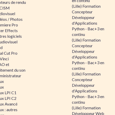
en continu
teurs de rendu
(Lille) Formation
CISM
Concepteur
diovisuel
Développeur
déos / Photos
d'Applications
emiere Pro
Python - Bac+3 en
er Effects
continu
res logiciels
(Lille) Formation
udiovisuel
Concepteur
id
Développeur
al Cut Pro
d'Applications
Vinci
Python - Bac+3 en
O et
continu
aitement du son
(Lille) Formation
ministrateur
Concepteur
nux
Développeur
nux
d'Applications
nux LPI C1
Python - Bac+3 en
nux LPI C2
continu
nux Avancé
(Lille) Formation
ux : autres
Développeur Web