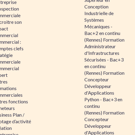
ntreprise
Conception
ospection
Industrielle de
mmerciale
Systèmes
croitre son
Mécaniques -
pact
Bac+2 en continu
mmercial
(Rennes) Formation
mmercial :
Administrateur
mptes clefs
d'Infrastructures
atégie
Sécurisées - Bac+3
mmerciale
en continu
mmercial
(Rennes) Formation
pert
Concepteur
tres
Développeur
rmations
d'Applications
mmerciales
Python - Bac+3 en
tres fonctions
continu
heteurs
(Rennes) Formation
iness Plan /
Concepteur
otage d’activité
Développeur
éation
d'Applications
ntreprise