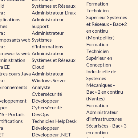
Formation
ld
Systèmes et Réseaux
Technicien
a :
Administrateur Linux
Supérieur Systèmes
plications
Administrateur
et Réseaux - Bac+2
ches
Support
en continu
a :
Administrateur
(Montpellier)
mposants web
Systèmes
Formation
a :
d'Informations
Technicien
ameworks web
Administrateur
Supérieur en
ministration
Systèmes et Réseaux
Conception
va EE
Cloud
Industrielle de
tres cours Java
Administrateur
Systèmes
a :
Windows Server
Mécaniques -
vironnements
Analyste
Bac+2 en continu
Cybersécurité
(Nantes)
veloppement
Développeur
Formation
sper
Cybersécurité
Administrateur
S - Portails
DevOps
d'Infrastructures
tifications
Technicien HelpDesk
Sécurisées - Bac+3
va
Développeur
en continu
ET
Développeur .NET