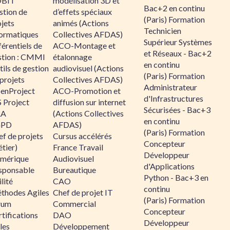
BIT
modélisation 3D et
Bac+2 en continu
stion de
d’effets spéciaux
(Paris) Formation
jets
animés (Actions
Technicien
formatiques
Collectives AFDAS)
Supérieur Systèmes
érentiels de
ACO-Montage et
et Réseaux - Bac+2
stion : CMMI
étalonnage
en continu
ils de gestion
audiovisuel (Actions
(Paris) Formation
projets
Collectives AFDAS)
Administrateur
enProject
ACO-Promotion et
d'Infrastructures
 Project
diffusion sur internet
Sécurisées - Bac+3
RA
(Actions Collectives
en continu
GPD
AFDAS)
(Paris) Formation
f de projets
Cursus accélérés
Concepteur
tier)
France Travail
Développeur
mérique
Audiovisuel
d'Applications
sponsable
Bureautique
Python - Bac+3 en
lité
CAO
continu
thodes Agiles
Chef de projet IT
(Paris) Formation
rum
Commercial
Concepteur
tifications
DAO
Développeur
les
Développement