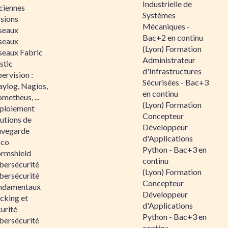
Industrielle de
ciennes
Systèmes
rsions
Mécaniques -
seaux
Bac+2 en continu
seaux
(Lyon) Formation
seaux Fabric
Administrateur
stic
d'Infrastructures
ervision :
Sécurisées - Bac+3
aylog, Nagios,
en continu
metheus, ...
(Lyon) Formation
ploiement
Concepteur
utions de
Développeur
uvegarde
d'Applications
sco
Python - Bac+3 en
ormshield
continu
bersécurité
(Lyon) Formation
bersécurité
Concepteur
ndamentaux
Développeur
cking et
d'Applications
urité
Python - Bac+3 en
bersécurité
continu