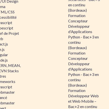
/UI Design
en continu
gma
(Bordeaux)
ML/CSS
Formation
essibilité
Concepteur
vascript
Développeur
pescript
d'Applications
ef de Projet
Python - Bac+3 en
eb
continu
ct.js
(Bordeaux)
.js
Formation
gular
Concepteur
de.js
Développeur
RN, MEAN,
d'Applications
VN Stacks
Python - Bac+3 en
tres
continu
ameworks
(Bordeaux)
vascript
Formation
bmaster
Développeur Web
ancé
et Web Mobile –
bmaster
Bac+2 en continu
pert