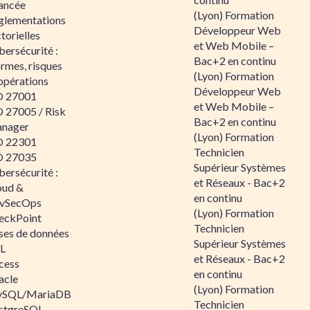
ancée
(Lyon) Formation
glementations
Développeur Web
torielles
et Web Mobile –
ersécurité :
Bac+2 en continu
rmes, risques
(Lyon) Formation
opérations
Développeur Web
O 27001
et Web Mobile –
O 27005 / Risk
Bac+2 en continu
nager
(Lyon) Formation
O 22301
Technicien
O 27035
Supérieur Systèmes
ersécurité :
et Réseaux - Bac+2
oud &
en continu
vSecOps
(Lyon) Formation
eckPoint
Technicien
ses de données
Supérieur Systèmes
L
et Réseaux - Bac+2
cess
en continu
acle
(Lyon) Formation
SQL/MariaDB
Technicien
stgreSQL