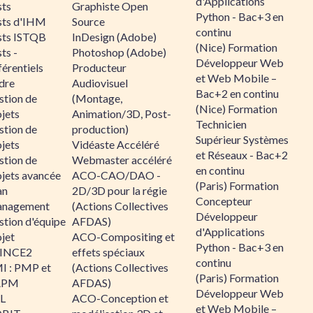
d'Applications
sts
Graphiste Open
Python - Bac+3 en
sts d'IHM
Source
continu
sts ISTQB
InDesign (Adobe)
(Nice) Formation
ts -
Photoshop (Adobe)
Développeur Web
érentiels
Producteur
et Web Mobile –
dre
Audiovisuel
Bac+2 en continu
stion de
(Montage,
(Nice) Formation
jets
Animation/3D, Post-
Technicien
stion de
production)
Supérieur Systèmes
jets
Vidéaste Accéléré
et Réseaux - Bac+2
stion de
Webmaster accéléré
en continu
ojets avancée
ACO-CAO/DAO -
(Paris) Formation
an
2D/3D pour la régie
Concepteur
nagement
(Actions Collectives
Développeur
stion d'équipe
AFDAS)
d'Applications
jet
ACO-Compositing et
Python - Bac+3 en
INCE2
effets spéciaux
continu
I : PMP et
(Actions Collectives
(Paris) Formation
APM
AFDAS)
Développeur Web
IL
ACO-Conception et
et Web Mobile –