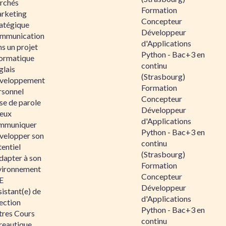
rchés
Formation
rketing
Concepteur
ratégique
Développeur
mmunication
d'Applications
s un projet
Python - Bac+3 en
formatique
continu
glais
(Strasbourg)
veloppement
Formation
rsonnel
Concepteur
se de parole
Développeur
eux
d'Applications
mmuniquer
Python - Bac+3 en
velopper son
continu
entiel
(Strasbourg)
dapter à son
Formation
vironnement
Concepteur
E
Développeur
istant(e) de
d'Applications
ection
Python - Bac+3 en
tres Cours
continu
reautique