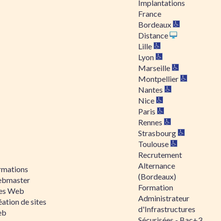
Implantations
France
Bordeaux
Distance
Lille
Lyon
Marseille
Montpellier
Nantes
Nice
Paris
Rennes
Strasbourg
Toulouse
Recrutement
Alternance
rmations
(Bordeaux)
bmaster
Formation
tes Web
Administrateur
ation de sites
d'Infrastructures
eb
Sécurisées - Bac+3