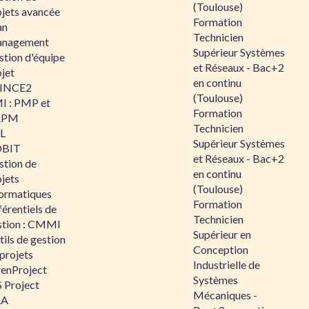
(Toulouse)
ojets avancée
Formation
an
Technicien
nagement
Supérieur Systèmes
stion d'équipe
et Réseaux - Bac+2
jet
en continu
INCE2
(Toulouse)
I : PMP et
Formation
APM
Technicien
IL
Supérieur Systèmes
BIT
et Réseaux - Bac+2
stion de
en continu
jets
(Toulouse)
formatiques
Formation
érentiels de
Technicien
stion : CMMI
Supérieur en
ils de gestion
Conception
projets
Industrielle de
enProject
Systèmes
 Project
Mécaniques -
RA