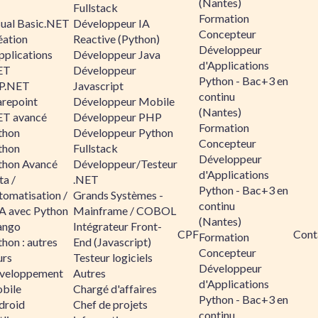
(Nantes)
Fullstack
Formation
sual Basic.NET
Développeur IA
Concepteur
éation
Reactive (Python)
Développeur
pplications
Développeur Java
d'Applications
ET
Développeur
Python - Bac+3 en
P.NET
Javascript
continu
arepoint
Développeur Mobile
(Nantes)
ET avancé
Développeur PHP
Formation
thon
Développeur Python
Concepteur
thon
Fullstack
Développeur
thon Avancé
Développeur/Testeur
d'Applications
ta /
.NET
Python - Bac+3 en
tomatisation /
Grands Systèmes -
continu
A avec Python
Mainframe / COBOL
(Nantes)
ango
Intégrateur Front-
CPF
Cont
Formation
hon : autres
End (Javascript)
Concepteur
urs
Testeur logiciels
Développeur
veloppement
Autres
d'Applications
bile
Chargé d'affaires
Python - Bac+3 en
droid
Chef de projets
continu