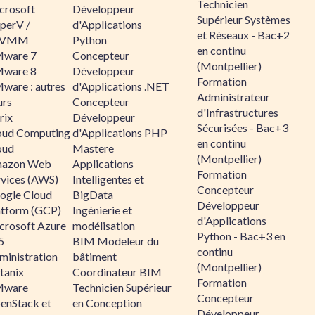
Technicien
crosoft
Développeur
Supérieur Systèmes
perV /
d'Applications
et Réseaux - Bac+2
CVMM
Python
en continu
ware 7
Concepteur
(Montpellier)
ware 8
Développeur
Formation
ware : autres
d'Applications .NET
Administrateur
urs
Concepteur
d'Infrastructures
rix
Développeur
Sécurisées - Bac+3
oud Computing
d'Applications PHP
en continu
oud
Mastere
(Montpellier)
azon Web
Applications
Formation
rvices (AWS)
Intelligentes et
Concepteur
ogle Cloud
BigData
Développeur
atform (GCP)
Ingénierie et
d'Applications
crosoft Azure
modélisation
Python - Bac+3 en
5
BIM Modeleur du
continu
ministration
bâtiment
(Montpellier)
tanix
Coordinateur BIM
Formation
ware
Technicien Supérieur
Concepteur
enStack et
en Conception
Développeur