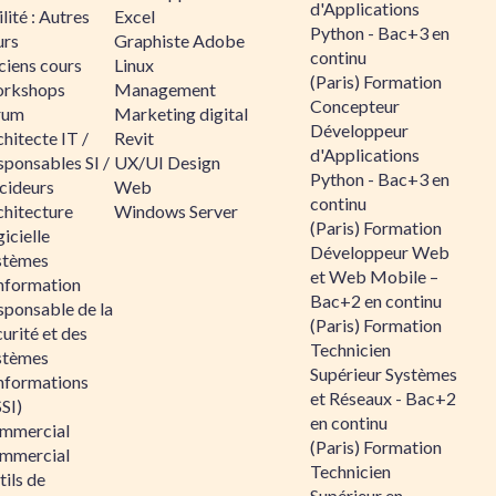
d'Applications
lité : Autres
Excel
Python - Bac+3 en
urs
Graphiste Adobe
continu
ciens cours
Linux
(Paris) Formation
rkshops
Management
Concepteur
rum
Marketing digital
Développeur
hitecte IT /
Revit
d'Applications
sponsables SI /
UX/UI Design
Python - Bac+3 en
cideurs
Web
continu
chitecture
Windows Server
(Paris) Formation
icielle
Développeur Web
stèmes
et Web Mobile –
information
Bac+2 en continu
sponsable de la
(Paris) Formation
urité et des
Technicien
stèmes
Supérieur Systèmes
informations
et Réseaux - Bac+2
SI)
en continu
mmercial
(Paris) Formation
mmercial
Technicien
ils de
Supérieur en