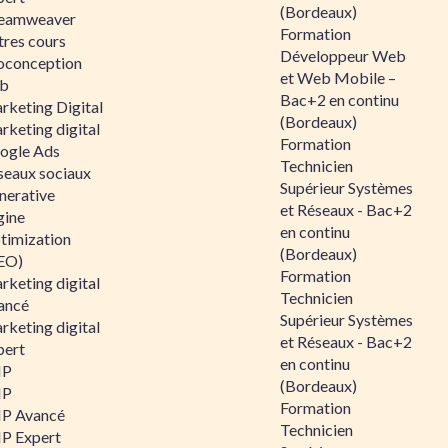
(Bordeaux)
eamweaver
Formation
tres cours
Développeur Web
oconception
et Web Mobile –
b
Bac+2 en continu
rketing Digital
(Bordeaux)
rketing digital
Formation
ogle Ads
Technicien
seaux sociaux
Supérieur Systèmes
nerative
et Réseaux - Bac+2
gine
en continu
timization
(Bordeaux)
EO)
Formation
rketing digital
Technicien
ancé
Supérieur Systèmes
rketing digital
et Réseaux - Bac+2
pert
en continu
HP
(Bordeaux)
HP
Formation
P Avancé
Technicien
P Expert