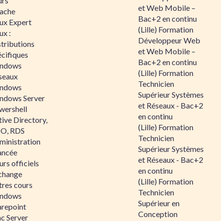
urs
et Web Mobile –
ache
Bac+2 en continu
nux Expert
(Lille) Formation
ux :
Développeur Web
tributions
et Web Mobile –
écifiques
Bac+2 en continu
ndows
(Lille) Formation
seaux
Technicien
ndows
Supérieur Systèmes
ndows Server
et Réseaux - Bac+2
wershell
en continu
ive Directory,
(Lille) Formation
O, RDS
Technicien
ministration
Supérieur Systèmes
ancée
et Réseaux - Bac+2
rs officiels
en continu
change
(Lille) Formation
tres cours
Technicien
ndows
Supérieur en
arepoint
Conception
nc Server