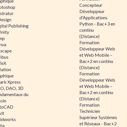
aphique
Concepteur
otoshop
Développeur
ustrator
d'Applications
Design
Python - Bac+3 en
ital Publishing
continu
inity
(Distance)
mp
Formation
nva
Développeur Web
kscape
et Web Mobile –
ribus
Bac+2 en continu
TeX
(Distance)
éation
Formation
aphique
Développeur Web
ark Xpress
et Web Mobile –
O, DAO, 3D
Bac+2 en continu
ndamentaux du
(Distance)
ssin
Formation
toCAD
Technicien
vit
Supérieur Systèmes
lidworks
et Réseaux - Bac+2
tia