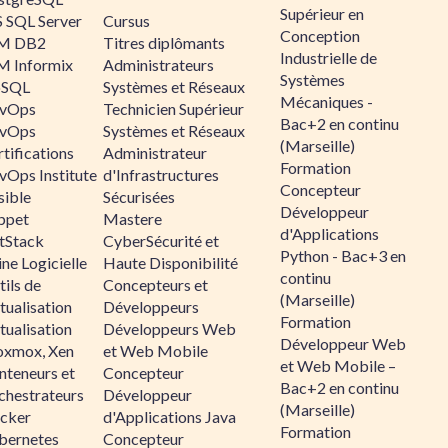
Supérieur en
 SQL Server
Cursus
Conception
M DB2
Titres diplômants
Industrielle de
M Informix
Administrateurs
Systèmes
SQL
Systèmes et Réseaux
Mécaniques -
vOps
Technicien Supérieur
Bac+2 en continu
vOps
Systèmes et Réseaux
(Marseille)
tifications
Administrateur
Formation
vOps Institute
d'Infrastructures
Concepteur
sible
Sécurisées
Développeur
ppet
Mastere
d'Applications
ltStack
CyberSécurité et
Python - Bac+3 en
ne Logicielle
Haute Disponibilité
continu
ils de
Concepteurs et
(Marseille)
tualisation
Développeurs
Formation
tualisation
Développeurs Web
Développeur Web
oxmox, Xen
et Web Mobile
et Web Mobile –
nteneurs et
Concepteur
Bac+2 en continu
chestrateurs
Développeur
(Marseille)
cker
d'Applications Java
Formation
bernetes
Concepteur