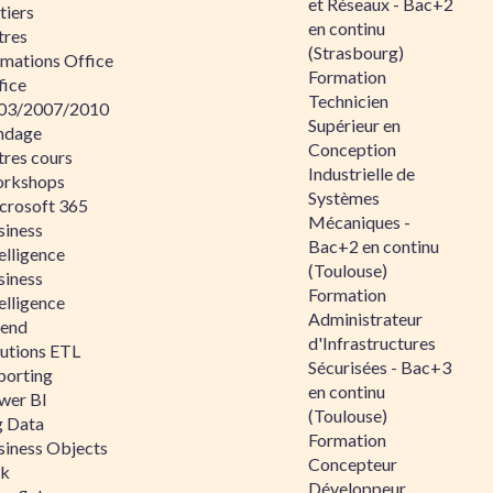
et Réseaux - Bac+2
tiers
en continu
tres
(Strasbourg)
rmations Office
Formation
fice
Technicien
03/2007/2010
Supérieur en
ndage
Conception
tres cours
Industrielle de
rkshops
Systèmes
crosoft 365
Mécaniques -
siness
Bac+2 en continu
elligence
(Toulouse)
siness
Formation
elligence
Administrateur
lend
d'Infrastructures
lutions ETL
Sécurisées - Bac+3
porting
en continu
wer BI
(Toulouse)
g Data
Formation
siness Objects
Concepteur
ik
Développeur