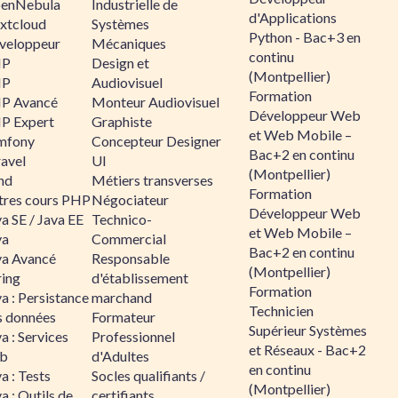
enNebula
Industrielle de
d'Applications
xtcloud
Systèmes
Python - Bac+3 en
veloppeur
Mécaniques
continu
HP
Design et
(Montpellier)
HP
Audiovisuel
Formation
P Avancé
Monteur Audiovisuel
Développeur Web
P Expert
Graphiste
et Web Mobile –
mfony
Concepteur Designer
Bac+2 en continu
ravel
UI
(Montpellier)
nd
Métiers transverses
Formation
tres cours PHP
Négociateur
Développeur Web
a SE / Java EE
Technico-
et Web Mobile –
va
Commercial
Bac+2 en continu
va Avancé
Responsable
(Montpellier)
ring
d'établissement
Formation
a : Persistance
marchand
Technicien
s données
Formateur
Supérieur Systèmes
a : Services
Professionnel
et Réseaux - Bac+2
b
d'Adultes
en continu
a : Tests
Socles qualifiants /
(Montpellier)
a : Outils de
certifiants