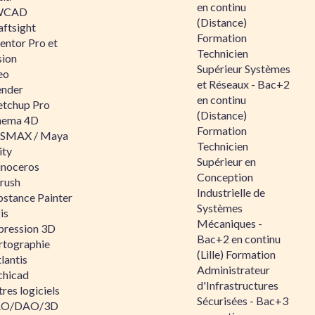
en continu
WCAD
(Distance)
aftsight
Formation
entor Pro et
Technicien
sion
Supérieur Systèmes
eo
et Réseaux - Bac+2
ender
en continu
etchup Pro
(Distance)
nema 4D
Formation
SMAX / Maya
Technicien
ity
Supérieur en
inoceros
Conception
rush
Industrielle de
bstance Painter
Systèmes
is
Mécaniques -
pression 3D
Bac+2 en continu
rtographie
(Lille) Formation
lantis
Administrateur
chicad
d'Infrastructures
res logiciels
Sécurisées - Bac+3
O/DAO/3D