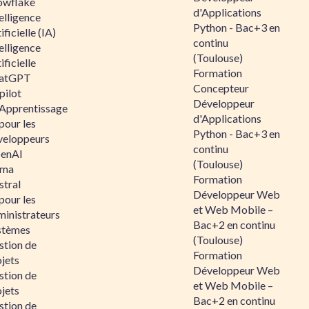
owflake
d'Applications
elligence
Python - Bac+3 en
ificielle (IA)
continu
elligence
(Toulouse)
ificielle
Formation
atGPT
Concepteur
pilot
Développeur
 Apprentissage
d'Applications
pour les
Python - Bac+3 en
veloppeurs
continu
enAI
(Toulouse)
ama
Formation
stral
Développeur Web
pour les
et Web Mobile –
ministrateurs
Bac+2 en continu
stèmes
(Toulouse)
stion de
Formation
jets
Développeur Web
stion de
et Web Mobile –
jets
Bac+2 en continu
stion de