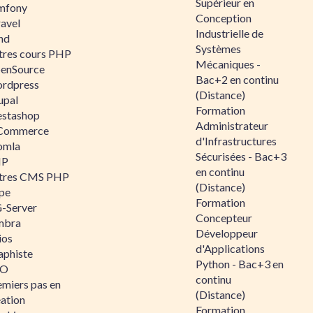
Supérieur en
mfony
Conception
ravel
Industrielle de
nd
Systèmes
tres cours PHP
Mécaniques -
enSource
Bac+2 en continu
rdpress
(Distance)
upal
Formation
estashop
Administrateur
Commerce
d'Infrastructures
omla
Sécurisées - Bac+3
IP
en continu
tres CMS PHP
(Distance)
pe
Formation
-Server
Concepteur
mbra
Développeur
ios
d'Applications
aphiste
Python - Bac+3 en
AO
continu
emiers pas en
(Distance)
éation
Formation