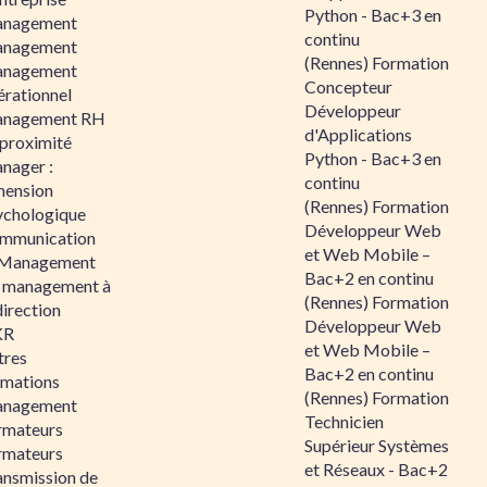
Python - Bac+3 en
nagement
continu
nagement
(Rennes) Formation
nagement
Concepteur
érationnel
Développeur
nagement RH
d'Applications
 proximité
Python - Bac+3 en
nager :
continu
mension
(Rennes) Formation
ychologique
Développeur Web
mmunication
et Web Mobile –
 Management
Bac+2 en continu
 management à
(Rennes) Formation
direction
Développeur Web
KR
et Web Mobile –
tres
Bac+2 en continu
rmations
(Rennes) Formation
nagement
Technicien
rmateurs
Supérieur Systèmes
rmateurs
et Réseaux - Bac+2
ansmission de