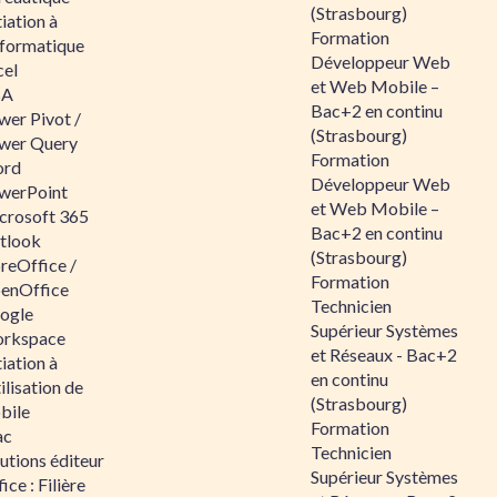
(Strasbourg)
tiation à
Formation
nformatique
Développeur Web
cel
et Web Mobile –
BA
Bac+2 en continu
wer Pivot /
(Strasbourg)
wer Query
Formation
rd
Développeur Web
werPoint
et Web Mobile –
crosoft 365
Bac+2 en continu
tlook
(Strasbourg)
reOffice /
Formation
enOffice
Technicien
ogle
Supérieur Systèmes
rkspace
et Réseaux - Bac+2
tiation à
en continu
tilisation de
(Strasbourg)
bile
Formation
ac
Technicien
utions éditeur
Supérieur Systèmes
ice : Filière