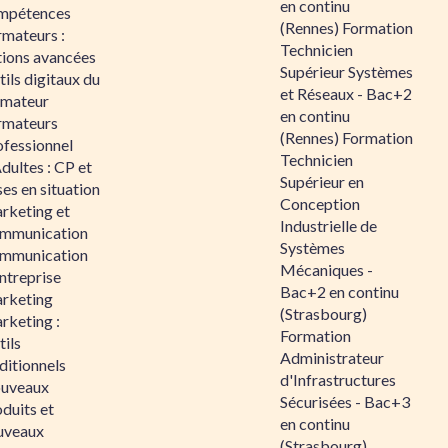
en continu
mpétences
(Rennes) Formation
rmateurs :
Technicien
tions avancées
Supérieur Systèmes
ils digitaux du
et Réseaux - Bac+2
rmateur
en continu
rmateurs
(Rennes) Formation
ofessionnel
Technicien
dultes : CP et
Supérieur en
es en situation
Conception
rketing et
Industrielle de
mmunication
Systèmes
mmunication
Mécaniques -
ntreprise
Bac+2 en continu
rketing
(Strasbourg)
rketing :
Formation
ils
Administrateur
ditionnels
d'Infrastructures
uveaux
Sécurisées - Bac+3
duits et
en continu
uveaux
(Strasbourg)