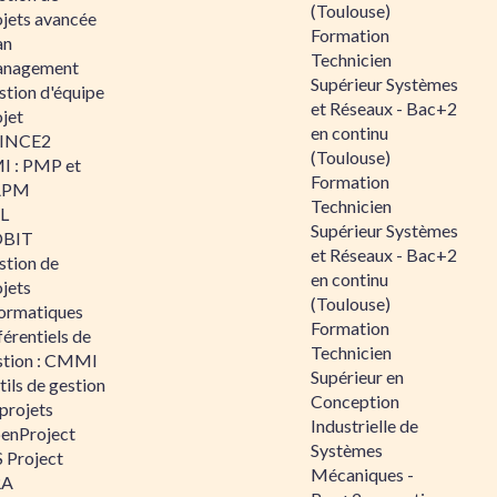
(Toulouse)
ojets avancée
Formation
an
Technicien
nagement
Supérieur Systèmes
stion d'équipe
et Réseaux - Bac+2
jet
en continu
INCE2
(Toulouse)
I : PMP et
Formation
APM
Technicien
IL
Supérieur Systèmes
BIT
et Réseaux - Bac+2
stion de
en continu
jets
(Toulouse)
formatiques
Formation
érentiels de
Technicien
stion : CMMI
Supérieur en
ils de gestion
Conception
projets
Industrielle de
enProject
Systèmes
 Project
Mécaniques -
RA