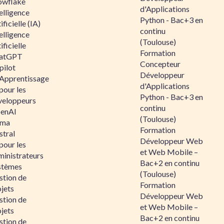
owflake
d'Applications
elligence
Python - Bac+3 en
ificielle (IA)
continu
elligence
(Toulouse)
ificielle
Formation
atGPT
Concepteur
pilot
Développeur
 Apprentissage
d'Applications
pour les
Python - Bac+3 en
veloppeurs
continu
enAI
(Toulouse)
ama
Formation
stral
Développeur Web
pour les
et Web Mobile –
ministrateurs
Bac+2 en continu
stèmes
(Toulouse)
stion de
Formation
jets
Développeur Web
stion de
et Web Mobile –
jets
Bac+2 en continu
stion de