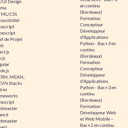
/UI Design
en continu
gma
(Bordeaux)
ML/CSS
Formation
essibilité
Concepteur
vascript
Développeur
pescript
d'Applications
ef de Projet
Python - Bac+3 en
eb
continu
ct.js
(Bordeaux)
.js
Formation
gular
Concepteur
de.js
Développeur
RN, MEAN,
d'Applications
VN Stacks
Python - Bac+3 en
tres
continu
ameworks
(Bordeaux)
vascript
Formation
bmaster
Développeur Web
ancé
et Web Mobile –
bmaster
Bac+2 en continu
pert