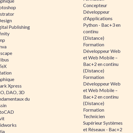
aphique
Concepteur
otoshop
Développeur
ustrator
d'Applications
Design
Python - Bac+3 en
ital Publishing
continu
inity
(Distance)
mp
Formation
nva
Développeur Web
kscape
et Web Mobile –
ribus
Bac+2 en continu
TeX
(Distance)
éation
Formation
aphique
Développeur Web
ark Xpress
et Web Mobile –
O, DAO, 3D
Bac+2 en continu
ndamentaux du
(Distance)
ssin
Formation
toCAD
Technicien
vit
Supérieur Systèmes
lidworks
et Réseaux - Bac+2
tia