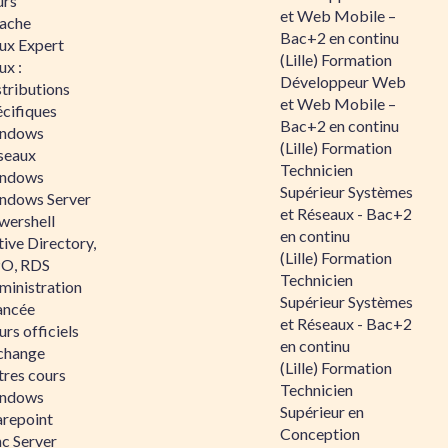
urs
et Web Mobile –
ache
Bac+2 en continu
nux Expert
(Lille) Formation
ux :
Développeur Web
tributions
et Web Mobile –
écifiques
Bac+2 en continu
ndows
(Lille) Formation
seaux
Technicien
ndows
Supérieur Systèmes
ndows Server
et Réseaux - Bac+2
wershell
en continu
ive Directory,
(Lille) Formation
O, RDS
Technicien
ministration
Supérieur Systèmes
ancée
et Réseaux - Bac+2
rs officiels
en continu
change
(Lille) Formation
tres cours
Technicien
ndows
Supérieur en
arepoint
Conception
nc Server