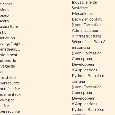
Industrielle de
ciennes
Systèmes
rsions
Mécaniques -
seaux
Bac+2 en continu
seaux
(Lyon) Formation
seaux Fabric
Administrateur
stic
d'Infrastructures
ervision :
Sécurisées - Bac+3
aylog, Nagios,
en continu
metheus, ...
(Lyon) Formation
ploiement
Concepteur
utions de
Développeur
uvegarde
d'Applications
sco
Python - Bac+3 en
ormshield
continu
bersécurité
(Lyon) Formation
bersécurité
Concepteur
ndamentaux
Développeur
cking et
d'Applications
urité
Python - Bac+3 en
bersécurité
continu