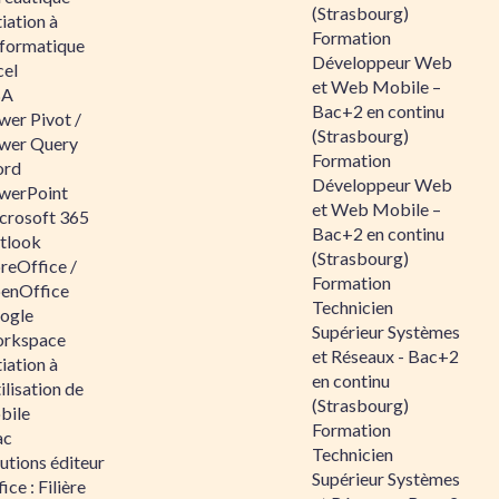
(Strasbourg)
tiation à
Formation
nformatique
Développeur Web
cel
et Web Mobile –
BA
Bac+2 en continu
wer Pivot /
(Strasbourg)
wer Query
Formation
rd
Développeur Web
werPoint
et Web Mobile –
crosoft 365
Bac+2 en continu
tlook
(Strasbourg)
reOffice /
Formation
enOffice
Technicien
ogle
Supérieur Systèmes
rkspace
et Réseaux - Bac+2
tiation à
en continu
tilisation de
(Strasbourg)
bile
Formation
ac
Technicien
utions éditeur
Supérieur Systèmes
ice : Filière