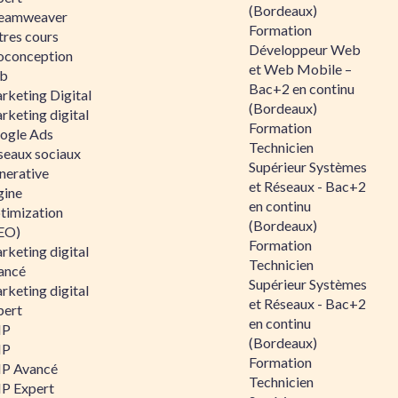
(Bordeaux)
eamweaver
Formation
tres cours
Développeur Web
oconception
et Web Mobile –
b
Bac+2 en continu
rketing Digital
(Bordeaux)
rketing digital
Formation
ogle Ads
Technicien
seaux sociaux
Supérieur Systèmes
nerative
et Réseaux - Bac+2
gine
en continu
timization
(Bordeaux)
EO)
Formation
rketing digital
Technicien
ancé
Supérieur Systèmes
rketing digital
et Réseaux - Bac+2
pert
en continu
HP
(Bordeaux)
HP
Formation
P Avancé
Technicien
P Expert