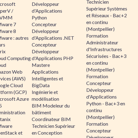
Technicien
crosoft
Développeur
Supérieur Systèmes
perV /
d'Applications
et Réseaux - Bac+2
CVMM
Python
en continu
ware 7
Concepteur
(Montpellier)
ware 8
Développeur
Formation
ware : autres
d'Applications .NET
Administrateur
urs
Concepteur
d'Infrastructures
rix
Développeur
Sécurisées - Bac+3
oud Computing
d'Applications PHP
en continu
oud
Mastere
(Montpellier)
azon Web
Applications
Formation
rvices (AWS)
Intelligentes et
Concepteur
ogle Cloud
BigData
Développeur
atform (GCP)
Ingénierie et
d'Applications
crosoft Azure
modélisation
Python - Bac+3 en
5
BIM Modeleur du
continu
ministration
bâtiment
(Montpellier)
tanix
Coordinateur BIM
Formation
ware
Technicien Supérieur
Concepteur
enStack et
en Conception
Développeur