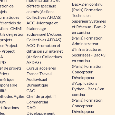
BIT
modélisation 3D et
Bac+2 en continu
stion de
d’effets spéciaux
(Paris) Formation
jets
animés (Actions
Technicien
formatiques
Collectives AFDAS)
Supérieur Systèmes
érentiels de
ACO-Montage et
et Réseaux - Bac+2
stion : CMMI
étalonnage
en continu
ils de gestion
audiovisuel (Actions
(Paris) Formation
projets
Collectives AFDAS)
Administrateur
enProject
ACO-Promotion et
d'Infrastructures
 Project
diffusion sur internet
Sécurisées - Bac+3
RA
(Actions Collectives
en continu
GPD
AFDAS)
(Paris) Formation
f de projets
Cursus accélérés
Concepteur
tier)
France Travail
Développeur
mérique
Audiovisuel
d'Applications
sponsable
Bureautique
Python - Bac+3 en
lité
CAO
continu
thodes Agiles
Chef de projet IT
(Paris) Formation
rum
Commercial
Concepteur
tifications
DAO
Développeur
les
Développement