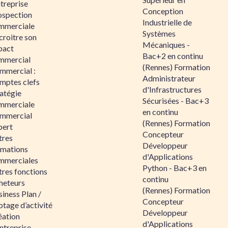
ntreprise
Conception
ospection
Industrielle de
mmerciale
Systèmes
croitre son
Mécaniques -
pact
Bac+2 en continu
mmercial
(Rennes) Formation
mmercial :
Administrateur
mptes clefs
d'Infrastructures
atégie
Sécurisées - Bac+3
mmerciale
en continu
mmercial
(Rennes) Formation
pert
Concepteur
tres
Développeur
rmations
d'Applications
mmerciales
Python - Bac+3 en
tres fonctions
continu
heteurs
(Rennes) Formation
iness Plan /
Concepteur
otage d’activité
Développeur
éation
d'Applications
ntreprise