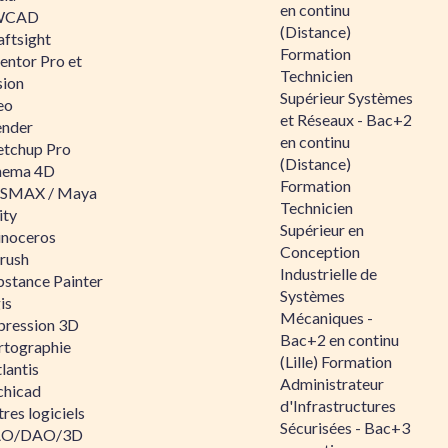
en continu
WCAD
(Distance)
aftsight
Formation
entor Pro et
Technicien
sion
Supérieur Systèmes
eo
et Réseaux - Bac+2
ender
en continu
etchup Pro
(Distance)
nema 4D
Formation
SMAX / Maya
Technicien
ity
Supérieur en
inoceros
Conception
rush
Industrielle de
bstance Painter
Systèmes
is
Mécaniques -
pression 3D
Bac+2 en continu
rtographie
(Lille) Formation
lantis
Administrateur
chicad
d'Infrastructures
res logiciels
Sécurisées - Bac+3
O/DAO/3D