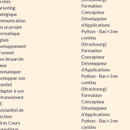
rchés
Formation
rketing
Concepteur
ratégique
Développeur
mmunication
d'Applications
s un projet
Python - Bac+3 en
formatique
continu
glais
(Strasbourg)
veloppement
Formation
rsonnel
Concepteur
se de parole
Développeur
eux
d'Applications
mmuniquer
Python - Bac+3 en
velopper son
continu
entiel
(Strasbourg)
dapter à son
Formation
vironnement
Concepteur
E
Développeur
istant(e) de
d'Applications
ection
Python - Bac+3 en
tres Cours
continu
reautique