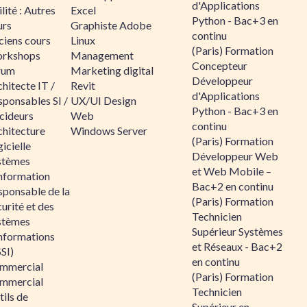
d'Applications
lité : Autres
Excel
Python - Bac+3 en
urs
Graphiste Adobe
continu
ciens cours
Linux
(Paris) Formation
rkshops
Management
Concepteur
rum
Marketing digital
Développeur
hitecte IT /
Revit
d'Applications
sponsables SI /
UX/UI Design
Python - Bac+3 en
cideurs
Web
continu
chitecture
Windows Server
(Paris) Formation
icielle
Développeur Web
stèmes
et Web Mobile –
information
Bac+2 en continu
sponsable de la
(Paris) Formation
urité et des
Technicien
stèmes
Supérieur Systèmes
informations
et Réseaux - Bac+2
SI)
en continu
mmercial
(Paris) Formation
mmercial
Technicien
ils de
Supérieur en