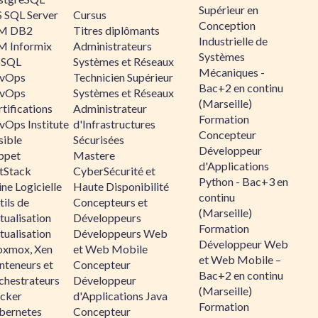
Supérieur en
 SQL Server
Cursus
Conception
M DB2
Titres diplômants
Industrielle de
M Informix
Administrateurs
Systèmes
SQL
Systèmes et Réseaux
Mécaniques -
vOps
Technicien Supérieur
Bac+2 en continu
vOps
Systèmes et Réseaux
(Marseille)
tifications
Administrateur
Formation
vOps Institute
d'Infrastructures
Concepteur
sible
Sécurisées
Développeur
ppet
Mastere
d'Applications
ltStack
CyberSécurité et
Python - Bac+3 en
ne Logicielle
Haute Disponibilité
continu
ils de
Concepteurs et
(Marseille)
tualisation
Développeurs
Formation
tualisation
Développeurs Web
Développeur Web
oxmox, Xen
et Web Mobile
et Web Mobile –
nteneurs et
Concepteur
Bac+2 en continu
chestrateurs
Développeur
(Marseille)
cker
d'Applications Java
Formation
bernetes
Concepteur