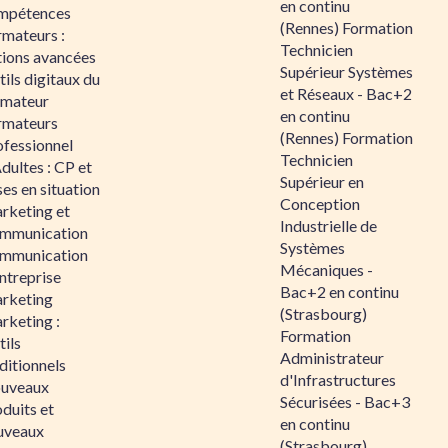
en continu
mpétences
(Rennes) Formation
rmateurs :
Technicien
tions avancées
Supérieur Systèmes
ils digitaux du
et Réseaux - Bac+2
rmateur
en continu
rmateurs
(Rennes) Formation
ofessionnel
Technicien
dultes : CP et
Supérieur en
es en situation
Conception
rketing et
Industrielle de
mmunication
Systèmes
mmunication
Mécaniques -
ntreprise
Bac+2 en continu
rketing
(Strasbourg)
rketing :
Formation
ils
Administrateur
ditionnels
d'Infrastructures
uveaux
Sécurisées - Bac+3
duits et
en continu
uveaux
(Strasbourg)