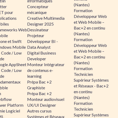
lin
informatiques
(Nantes)
tter
Concepteur
Formation
ET pour
mécanique
Développeur Web
lications
Creative Multimedia
et Web Mobile –
biles
Designer 2025
Bac+2 en continu
ameworks Web
Dessinateur
(Nantes)
bile
Projeteur
Formation
one et Swift
Développeur BI -
Développeur Web
ndows Mobile
Data Analyst
et Web Mobile –
 Code / Low
Digital Business
Bac+2 en continu
de
Developer
(Nantes)
ogle AppSheet
Monteur Intégrateur
Formation
 Code / Low
de contenus e-
Technicien
de
learning
Supérieur Systèmes
ndamentaux
Prépa Bac +2
et Réseaux - Bac+2
bble
Graphiste
en continu
n
Prépa Bac +2
(Nantes)
bflow
Monteur audiovisuel
Formation
wer Platform
UX/UI Designer
Technicien
ie Logiciel
Autres cursus
Supérieur Systèmes
ML
Systèmes et Réseaux