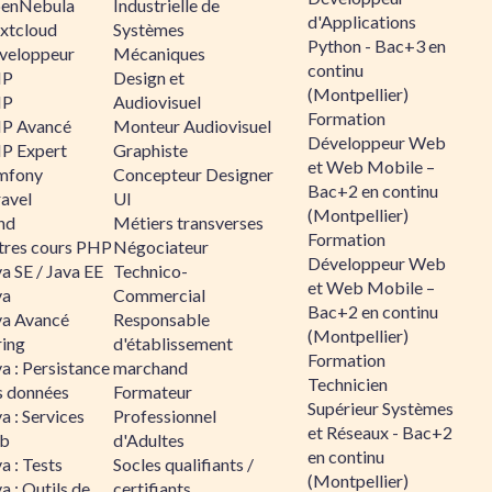
enNebula
Industrielle de
d'Applications
xtcloud
Systèmes
Python - Bac+3 en
veloppeur
Mécaniques
continu
HP
Design et
(Montpellier)
HP
Audiovisuel
Formation
P Avancé
Monteur Audiovisuel
Développeur Web
P Expert
Graphiste
et Web Mobile –
mfony
Concepteur Designer
Bac+2 en continu
ravel
UI
(Montpellier)
nd
Métiers transverses
Formation
tres cours PHP
Négociateur
Développeur Web
a SE / Java EE
Technico-
et Web Mobile –
va
Commercial
Bac+2 en continu
va Avancé
Responsable
(Montpellier)
ring
d'établissement
Formation
a : Persistance
marchand
Technicien
s données
Formateur
Supérieur Systèmes
a : Services
Professionnel
et Réseaux - Bac+2
b
d'Adultes
en continu
a : Tests
Socles qualifiants /
(Montpellier)
a : Outils de
certifiants