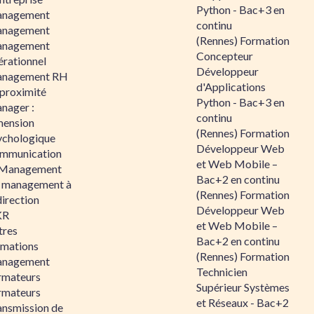
Python - Bac+3 en
nagement
continu
nagement
(Rennes) Formation
nagement
Concepteur
érationnel
Développeur
nagement RH
d'Applications
 proximité
Python - Bac+3 en
nager :
continu
mension
(Rennes) Formation
ychologique
Développeur Web
mmunication
et Web Mobile –
 Management
Bac+2 en continu
 management à
(Rennes) Formation
direction
Développeur Web
KR
et Web Mobile –
tres
Bac+2 en continu
rmations
(Rennes) Formation
nagement
Technicien
rmateurs
Supérieur Systèmes
rmateurs
et Réseaux - Bac+2
ansmission de