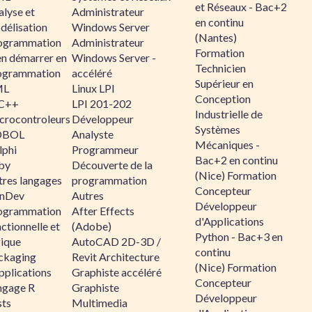
et Réseaux - Bac+2
alyse et
Administrateur
en continu
délisation
Windows Server
(Nantes)
ogrammation
Administrateur
Formation
en démarrer en
Windows Server -
Technicien
ogrammation
accéléré
Supérieur en
ML
Linux LPI
Conception
C++
LPI 201-202
Industrielle de
crocontroleurs
Développeur
Systèmes
OBOL
Analyste
Mécaniques -
lphi
Programmeur
Bac+2 en continu
by
Découverte de la
(Nice) Formation
tres langages
programmation
Concepteur
nDev
Autres
Développeur
ogrammation
After Effects
d'Applications
ctionnelle et
(Adobe)
Python - Bac+3 en
gique
AutoCAD 2D-3D /
continu
ckaging
Revit Architecture
(Nice) Formation
pplications
Graphiste accéléré
Concepteur
ngage R
Graphiste
Développeur
sts
Multimedia