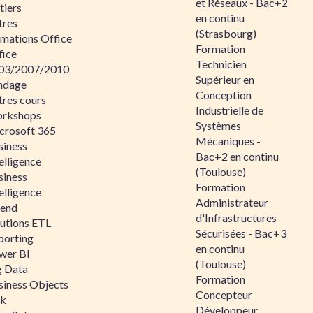
et Réseaux - Bac+2
tiers
en continu
tres
(Strasbourg)
rmations Office
Formation
fice
Technicien
03/2007/2010
Supérieur en
ndage
Conception
tres cours
Industrielle de
rkshops
Systèmes
crosoft 365
Mécaniques -
siness
Bac+2 en continu
elligence
(Toulouse)
siness
Formation
elligence
Administrateur
lend
d'Infrastructures
lutions ETL
Sécurisées - Bac+3
porting
en continu
wer BI
(Toulouse)
g Data
Formation
siness Objects
Concepteur
ik
Développeur