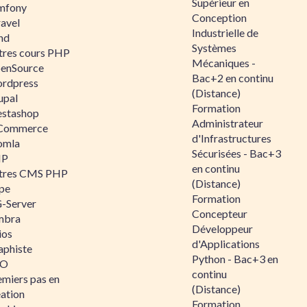
Supérieur en
mfony
Conception
ravel
Industrielle de
nd
Systèmes
tres cours PHP
Mécaniques -
enSource
Bac+2 en continu
rdpress
(Distance)
upal
Formation
estashop
Administrateur
Commerce
d'Infrastructures
omla
Sécurisées - Bac+3
IP
en continu
tres CMS PHP
(Distance)
pe
Formation
-Server
Concepteur
mbra
Développeur
ios
d'Applications
aphiste
Python - Bac+3 en
AO
continu
emiers pas en
(Distance)
éation
Formation