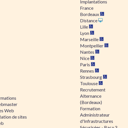
Implantations
France
Bordeaux
Distance
Lille
Lyon
Marseille
Montpellier
Nantes
Nice
Paris
Rennes
Strasbourg
Toulouse
Recrutement
Alternance
rmations
(Bordeaux)
bmaster
Formation
tes Web
Administrateur
ation de sites
d'Infrastructures
eb
Sécurisées - Bac+3