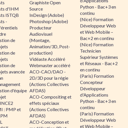
d'Applications
sts
Graphiste Open
Python - Bac+3 en
sts d'IHM
Source
continu
sts ISTQB
InDesign (Adobe)
(Nice) Formation
ts -
Photoshop (Adobe)
Développeur Web
érentiels
Producteur
et Web Mobile –
dre
Audiovisuel
Bac+2 en continu
stion de
(Montage,
(Nice) Formation
jets
Animation/3D, Post-
Technicien
stion de
production)
Supérieur Systèmes
jets
Vidéaste Accéléré
et Réseaux - Bac+2
stion de
Webmaster accéléré
en continu
ojets avancée
ACO-CAO/DAO -
(Paris) Formation
an
2D/3D pour la régie
Concepteur
nagement
(Actions Collectives
Développeur
stion d'équipe
AFDAS)
d'Applications
jet
ACO-Compositing et
Python - Bac+3 en
INCE2
effets spéciaux
continu
I : PMP et
(Actions Collectives
(Paris) Formation
APM
AFDAS)
Développeur Web
IL
ACO-Conception et
et Web Mobile –