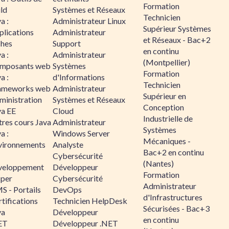
Formation
ld
Systèmes et Réseaux
Technicien
a :
Administrateur Linux
Supérieur Systèmes
plications
Administrateur
et Réseaux - Bac+2
ches
Support
en continu
a :
Administrateur
(Montpellier)
mposants web
Systèmes
Formation
a :
d'Informations
Technicien
ameworks web
Administrateur
Supérieur en
ministration
Systèmes et Réseaux
Conception
va EE
Cloud
Industrielle de
tres cours Java
Administrateur
Systèmes
a :
Windows Server
Mécaniques -
vironnements
Analyste
Bac+2 en continu
Cybersécurité
(Nantes)
veloppement
Développeur
Formation
sper
Cybersécurité
Administrateur
S - Portails
DevOps
d'Infrastructures
tifications
Technicien HelpDesk
Sécurisées - Bac+3
va
Développeur
en continu
ET
Développeur .NET