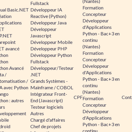
(Nantes)
Fullstack
Formation
sual Basic.NET
Développeur IA
Concepteur
éation
Reactive (Python)
Développeur
pplications
Développeur Java
d'Applications
ET
Développeur
Python - Bac+3 en
P.NET
Javascript
continu
arepoint
Développeur Mobile
(Nantes)
ET avancé
Développeur PHP
Formation
thon
Développeur Python
Concepteur
thon
Fullstack
Développeur
thon Avancé
Développeur/Testeur
d'Applications
ta /
.NET
Python - Bac+3 en
tomatisation /
Grands Systèmes -
continu
A avec Python
Mainframe / COBOL
(Nantes)
ango
Intégrateur Front-
CPF
Cont
Formation
hon : autres
End (Javascript)
Concepteur
urs
Testeur logiciels
Développeur
veloppement
Autres
d'Applications
bile
Chargé d'affaires
Python - Bac+3 en
droid
Chef de projets
continu