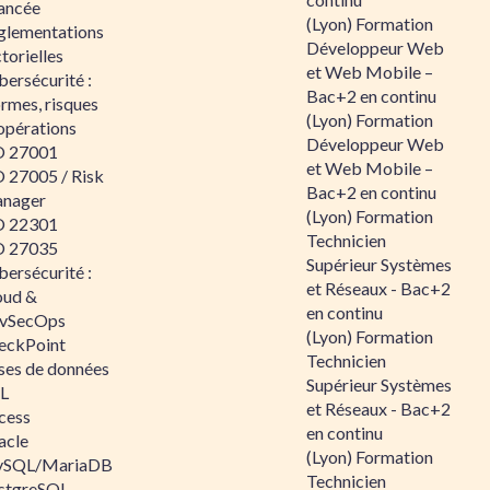
ancée
(Lyon) Formation
glementations
Développeur Web
torielles
et Web Mobile –
ersécurité :
Bac+2 en continu
rmes, risques
(Lyon) Formation
opérations
Développeur Web
O 27001
et Web Mobile –
O 27005 / Risk
Bac+2 en continu
nager
(Lyon) Formation
O 22301
Technicien
O 27035
Supérieur Systèmes
ersécurité :
et Réseaux - Bac+2
oud &
en continu
vSecOps
(Lyon) Formation
eckPoint
Technicien
ses de données
Supérieur Systèmes
L
et Réseaux - Bac+2
cess
en continu
acle
(Lyon) Formation
SQL/MariaDB
Technicien
stgreSQL