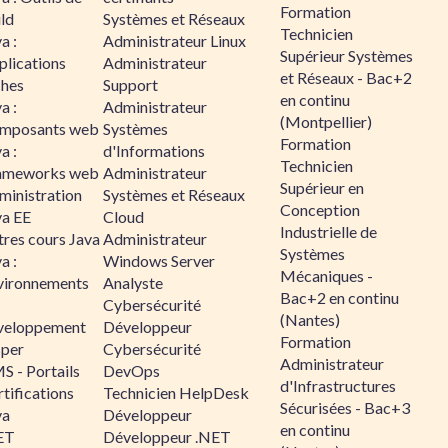
Formation
ld
Systèmes et Réseaux
Technicien
a :
Administrateur Linux
Supérieur Systèmes
plications
Administrateur
et Réseaux - Bac+2
ches
Support
en continu
a :
Administrateur
(Montpellier)
mposants web
Systèmes
Formation
a :
d'Informations
Technicien
ameworks web
Administrateur
Supérieur en
ministration
Systèmes et Réseaux
Conception
va EE
Cloud
Industrielle de
tres cours Java
Administrateur
Systèmes
a :
Windows Server
Mécaniques -
vironnements
Analyste
Bac+2 en continu
Cybersécurité
(Nantes)
veloppement
Développeur
Formation
sper
Cybersécurité
Administrateur
S - Portails
DevOps
d'Infrastructures
tifications
Technicien HelpDesk
Sécurisées - Bac+3
va
Développeur
en continu
ET
Développeur .NET