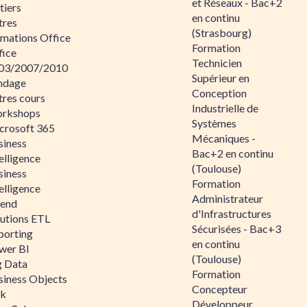
et Réseaux - Bac+2
tiers
en continu
tres
(Strasbourg)
rmations Office
Formation
fice
Technicien
03/2007/2010
Supérieur en
ndage
Conception
tres cours
Industrielle de
rkshops
Systèmes
crosoft 365
Mécaniques -
siness
Bac+2 en continu
elligence
(Toulouse)
siness
Formation
elligence
Administrateur
lend
d'Infrastructures
lutions ETL
Sécurisées - Bac+3
porting
en continu
wer BI
(Toulouse)
g Data
Formation
siness Objects
Concepteur
ik
Développeur