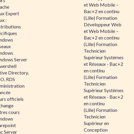
urs
et Web Mobile –
ache
Bac+2 en continu
nux Expert
(Lille) Formation
ux :
Développeur Web
tributions
et Web Mobile –
écifiques
Bac+2 en continu
ndows
(Lille) Formation
seaux
Technicien
ndows
Supérieur Systèmes
ndows Server
et Réseaux - Bac+2
wershell
en continu
ive Directory,
(Lille) Formation
O, RDS
Technicien
ministration
Supérieur Systèmes
ancée
et Réseaux - Bac+2
rs officiels
en continu
change
(Lille) Formation
tres cours
Technicien
ndows
Supérieur en
arepoint
Conception
nc Server