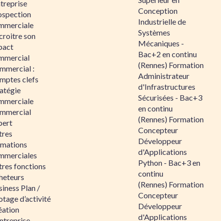
ntreprise
Conception
ospection
Industrielle de
mmerciale
Systèmes
croitre son
Mécaniques -
pact
Bac+2 en continu
mmercial
(Rennes) Formation
mmercial :
Administrateur
mptes clefs
d'Infrastructures
atégie
Sécurisées - Bac+3
mmerciale
en continu
mmercial
(Rennes) Formation
pert
Concepteur
tres
Développeur
rmations
d'Applications
mmerciales
Python - Bac+3 en
tres fonctions
continu
heteurs
(Rennes) Formation
iness Plan /
Concepteur
otage d’activité
Développeur
éation
d'Applications
ntreprise