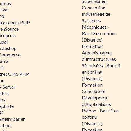
Supérieur en
mfony
Conception
ravel
Industrielle de
nd
Systèmes
tres cours PHP
Mécaniques -
enSource
Bac+2 en continu
rdpress
(Distance)
upal
Formation
estashop
Administrateur
Commerce
d'Infrastructures
omla
Sécurisées - Bac+3
IP
en continu
tres CMS PHP
(Distance)
pe
Formation
-Server
Concepteur
mbra
Développeur
ios
d'Applications
aphiste
Python - Bac+3 en
AO
continu
emiers pas en
(Distance)
éation
Formation