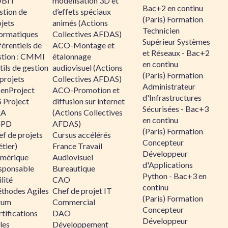
BIT
modélisation 3D et
Bac+2 en continu
stion de
d’effets spéciaux
(Paris) Formation
jets
animés (Actions
Technicien
formatiques
Collectives AFDAS)
Supérieur Systèmes
érentiels de
ACO-Montage et
et Réseaux - Bac+2
stion : CMMI
étalonnage
en continu
ils de gestion
audiovisuel (Actions
(Paris) Formation
projets
Collectives AFDAS)
Administrateur
enProject
ACO-Promotion et
d'Infrastructures
 Project
diffusion sur internet
Sécurisées - Bac+3
RA
(Actions Collectives
en continu
GPD
AFDAS)
(Paris) Formation
f de projets
Cursus accélérés
Concepteur
tier)
France Travail
Développeur
mérique
Audiovisuel
d'Applications
sponsable
Bureautique
Python - Bac+3 en
lité
CAO
continu
thodes Agiles
Chef de projet IT
(Paris) Formation
rum
Commercial
Concepteur
tifications
DAO
Développeur
les
Développement