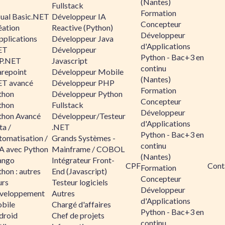
(Nantes)
Fullstack
Formation
sual Basic.NET
Développeur IA
Concepteur
éation
Reactive (Python)
Développeur
pplications
Développeur Java
d'Applications
ET
Développeur
Python - Bac+3 en
P.NET
Javascript
continu
arepoint
Développeur Mobile
(Nantes)
ET avancé
Développeur PHP
Formation
thon
Développeur Python
Concepteur
thon
Fullstack
Développeur
thon Avancé
Développeur/Testeur
d'Applications
ta /
.NET
Python - Bac+3 en
tomatisation /
Grands Systèmes -
continu
A avec Python
Mainframe / COBOL
(Nantes)
ango
Intégrateur Front-
CPF
Cont
Formation
hon : autres
End (Javascript)
Concepteur
urs
Testeur logiciels
Développeur
veloppement
Autres
d'Applications
bile
Chargé d'affaires
Python - Bac+3 en
droid
Chef de projets
continu