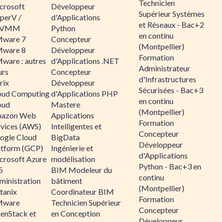
Technicien
crosoft
Développeur
Supérieur Systèmes
perV /
d'Applications
et Réseaux - Bac+2
CVMM
Python
en continu
ware 7
Concepteur
(Montpellier)
ware 8
Développeur
Formation
ware : autres
d'Applications .NET
Administrateur
urs
Concepteur
d'Infrastructures
rix
Développeur
Sécurisées - Bac+3
oud Computing
d'Applications PHP
en continu
oud
Mastere
(Montpellier)
azon Web
Applications
Formation
rvices (AWS)
Intelligentes et
Concepteur
ogle Cloud
BigData
Développeur
atform (GCP)
Ingénierie et
d'Applications
crosoft Azure
modélisation
Python - Bac+3 en
5
BIM Modeleur du
continu
ministration
bâtiment
(Montpellier)
tanix
Coordinateur BIM
Formation
ware
Technicien Supérieur
Concepteur
enStack et
en Conception
Développeur