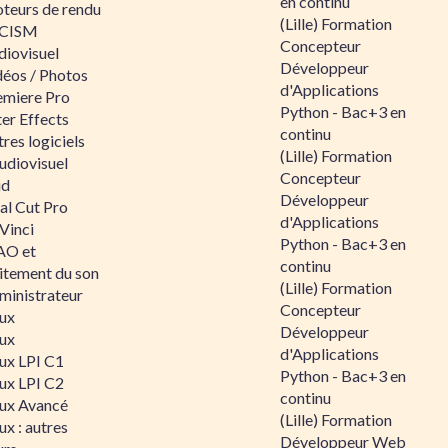
en continu
teurs de rendu
(Lille) Formation
CISM
Concepteur
diovisuel
Développeur
déos / Photos
d'Applications
emiere Pro
Python - Bac+3 en
er Effects
continu
res logiciels
(Lille) Formation
udiovisuel
Concepteur
id
Développeur
al Cut Pro
d'Applications
Vinci
Python - Bac+3 en
O et
continu
aitement du son
(Lille) Formation
ministrateur
Concepteur
nux
Développeur
nux
d'Applications
nux LPI C1
Python - Bac+3 en
nux LPI C2
continu
nux Avancé
(Lille) Formation
ux : autres
Développeur Web