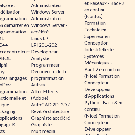
et Réseaux - Bac+2
alyse et
Administrateur
en continu
délisation
Windows Server
(Nantes)
ogrammation
Administrateur
Formation
en démarrer en
Windows Server -
Technicien
ogrammation
accéléré
Supérieur en
ML
Linux LPI
Conception
C++
LPI 201-202
Industrielle de
crocontroleurs
Développeur
Systèmes
OBOL
Analyste
Mécaniques -
lphi
Programmeur
Bac+2 en continu
by
Découverte de la
(Nice) Formation
tres langages
programmation
Concepteur
nDev
Autres
Développeur
ogrammation
After Effects
d'Applications
ctionnelle et
(Adobe)
Python - Bac+3 en
gique
AutoCAD 2D-3D /
continu
ckaging
Revit Architecture
(Nice) Formation
pplications
Graphiste accéléré
Concepteur
ngage R
Graphiste
Développeur
sts
Multimedia