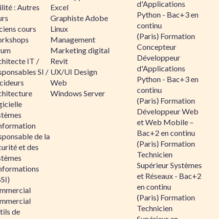
d'Applications
lité : Autres
Excel
Python - Bac+3 en
urs
Graphiste Adobe
continu
ciens cours
Linux
(Paris) Formation
rkshops
Management
Concepteur
rum
Marketing digital
Développeur
hitecte IT /
Revit
d'Applications
sponsables SI /
UX/UI Design
Python - Bac+3 en
cideurs
Web
continu
chitecture
Windows Server
(Paris) Formation
icielle
Développeur Web
stèmes
et Web Mobile –
information
Bac+2 en continu
sponsable de la
(Paris) Formation
urité et des
Technicien
stèmes
Supérieur Systèmes
informations
et Réseaux - Bac+2
SI)
en continu
mmercial
(Paris) Formation
mmercial
Technicien
ils de
Supérieur en