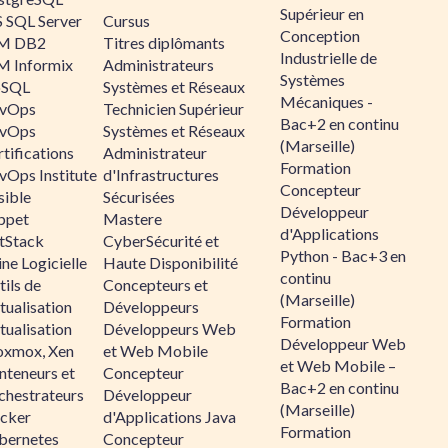
Supérieur en
 SQL Server
Cursus
Conception
M DB2
Titres diplômants
Industrielle de
M Informix
Administrateurs
Systèmes
SQL
Systèmes et Réseaux
Mécaniques -
vOps
Technicien Supérieur
Bac+2 en continu
vOps
Systèmes et Réseaux
(Marseille)
tifications
Administrateur
Formation
vOps Institute
d'Infrastructures
Concepteur
sible
Sécurisées
Développeur
ppet
Mastere
d'Applications
ltStack
CyberSécurité et
Python - Bac+3 en
ne Logicielle
Haute Disponibilité
continu
ils de
Concepteurs et
(Marseille)
tualisation
Développeurs
Formation
tualisation
Développeurs Web
Développeur Web
oxmox, Xen
et Web Mobile
et Web Mobile –
nteneurs et
Concepteur
Bac+2 en continu
chestrateurs
Développeur
(Marseille)
cker
d'Applications Java
Formation
bernetes
Concepteur