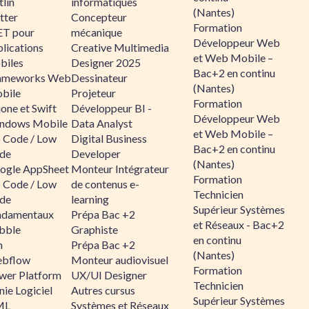
lin
informatiques
(Nantes)
tter
Concepteur
Formation
ET pour
mécanique
Développeur Web
lications
Creative Multimedia
et Web Mobile –
biles
Designer 2025
Bac+2 en continu
ameworks Web
Dessinateur
(Nantes)
bile
Projeteur
Formation
one et Swift
Développeur BI -
Développeur Web
ndows Mobile
Data Analyst
et Web Mobile –
 Code / Low
Digital Business
Bac+2 en continu
de
Developer
(Nantes)
ogle AppSheet
Monteur Intégrateur
Formation
 Code / Low
de contenus e-
Technicien
de
learning
Supérieur Systèmes
ndamentaux
Prépa Bac +2
et Réseaux - Bac+2
bble
Graphiste
en continu
n
Prépa Bac +2
(Nantes)
bflow
Monteur audiovisuel
Formation
wer Platform
UX/UI Designer
Technicien
ie Logiciel
Autres cursus
Supérieur Systèmes
ML
Systèmes et Réseaux