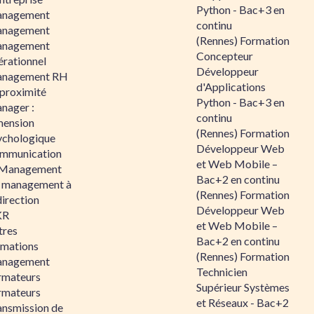
Python - Bac+3 en
nagement
continu
nagement
(Rennes) Formation
nagement
Concepteur
érationnel
Développeur
nagement RH
d'Applications
 proximité
Python - Bac+3 en
nager :
continu
mension
(Rennes) Formation
ychologique
Développeur Web
mmunication
et Web Mobile –
 Management
Bac+2 en continu
 management à
(Rennes) Formation
direction
Développeur Web
KR
et Web Mobile –
tres
Bac+2 en continu
rmations
(Rennes) Formation
nagement
Technicien
rmateurs
Supérieur Systèmes
rmateurs
et Réseaux - Bac+2
ansmission de