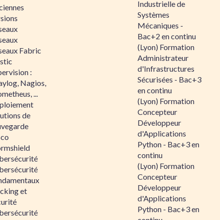
Industrielle de
ciennes
Systèmes
rsions
Mécaniques -
seaux
Bac+2 en continu
seaux
(Lyon) Formation
seaux Fabric
Administrateur
stic
d'Infrastructures
ervision :
Sécurisées - Bac+3
aylog, Nagios,
en continu
metheus, ...
(Lyon) Formation
ploiement
Concepteur
utions de
Développeur
uvegarde
d'Applications
sco
Python - Bac+3 en
ormshield
continu
bersécurité
(Lyon) Formation
bersécurité
Concepteur
ndamentaux
Développeur
cking et
d'Applications
urité
Python - Bac+3 en
bersécurité
continu