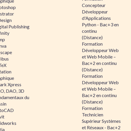
aphique
Concepteur
otoshop
Développeur
ustrator
d'Applications
Design
Python - Bac+3 en
ital Publishing
continu
inity
(Distance)
mp
Formation
nva
Développeur Web
kscape
et Web Mobile –
ribus
Bac+2 en continu
TeX
(Distance)
éation
Formation
aphique
Développeur Web
ark Xpress
et Web Mobile –
O, DAO, 3D
Bac+2 en continu
ndamentaux du
(Distance)
ssin
Formation
toCAD
Technicien
vit
Supérieur Systèmes
lidworks
et Réseaux - Bac+2
tia