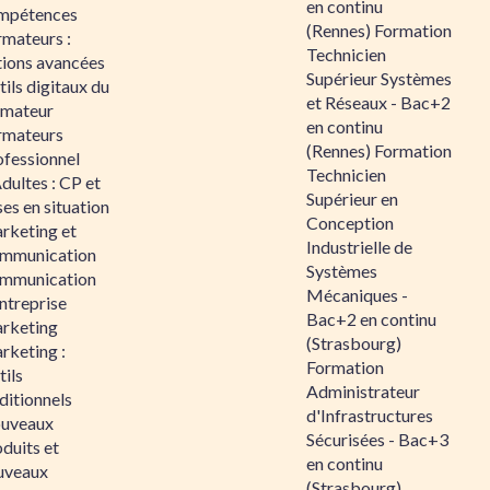
en continu
mpétences
(Rennes) Formation
rmateurs :
Technicien
tions avancées
Supérieur Systèmes
ils digitaux du
et Réseaux - Bac+2
rmateur
en continu
rmateurs
(Rennes) Formation
ofessionnel
Technicien
dultes : CP et
Supérieur en
es en situation
Conception
rketing et
Industrielle de
mmunication
Systèmes
mmunication
Mécaniques -
ntreprise
Bac+2 en continu
rketing
(Strasbourg)
rketing :
Formation
ils
Administrateur
ditionnels
d'Infrastructures
uveaux
Sécurisées - Bac+3
duits et
en continu
uveaux
(Strasbourg)