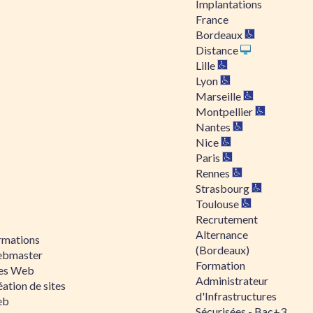
Implantations
France
Bordeaux
Distance
Lille
Lyon
Marseille
Montpellier
Nantes
Nice
Paris
Rennes
Strasbourg
Toulouse
Recrutement
Alternance
rmations
(Bordeaux)
bmaster
Formation
tes Web
Administrateur
ation de sites
d'Infrastructures
eb
Sécurisées - Bac+3