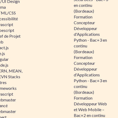
/UI Design
en continu
gma
(Bordeaux)
ML/CSS
Formation
essibilité
Concepteur
vascript
Développeur
pescript
d'Applications
ef de Projet
Python - Bac+3 en
eb
continu
ct.js
(Bordeaux)
.js
Formation
gular
Concepteur
de.js
Développeur
RN, MEAN,
d'Applications
VN Stacks
Python - Bac+3 en
tres
continu
ameworks
(Bordeaux)
vascript
Formation
bmaster
Développeur Web
ancé
et Web Mobile –
bmaster
Bac+2 en continu
pert