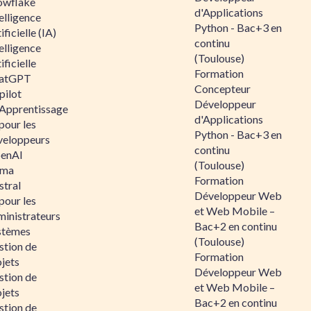
owflake
d'Applications
elligence
Python - Bac+3 en
ificielle (IA)
continu
elligence
(Toulouse)
ificielle
Formation
atGPT
Concepteur
pilot
Développeur
 Apprentissage
d'Applications
pour les
Python - Bac+3 en
veloppeurs
continu
enAI
(Toulouse)
ama
Formation
stral
Développeur Web
pour les
et Web Mobile –
ministrateurs
Bac+2 en continu
stèmes
(Toulouse)
stion de
Formation
jets
Développeur Web
stion de
et Web Mobile –
jets
Bac+2 en continu
stion de