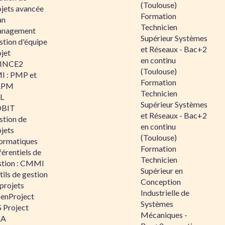
(Toulouse)
ojets avancée
Formation
an
Technicien
nagement
Supérieur Systèmes
stion d'équipe
et Réseaux - Bac+2
jet
en continu
INCE2
(Toulouse)
I : PMP et
Formation
APM
Technicien
IL
Supérieur Systèmes
BIT
et Réseaux - Bac+2
stion de
en continu
jets
(Toulouse)
formatiques
Formation
érentiels de
Technicien
stion : CMMI
Supérieur en
ils de gestion
Conception
projets
Industrielle de
enProject
Systèmes
 Project
Mécaniques -
RA