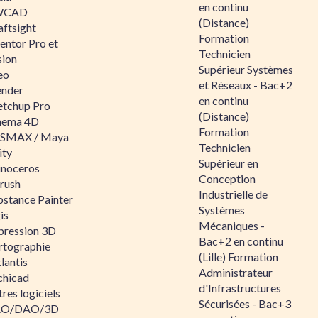
en continu
WCAD
(Distance)
aftsight
Formation
entor Pro et
Technicien
sion
Supérieur Systèmes
eo
et Réseaux - Bac+2
ender
en continu
etchup Pro
(Distance)
nema 4D
Formation
SMAX / Maya
Technicien
ity
Supérieur en
inoceros
Conception
rush
Industrielle de
bstance Painter
Systèmes
is
Mécaniques -
pression 3D
Bac+2 en continu
rtographie
(Lille) Formation
lantis
Administrateur
chicad
d'Infrastructures
res logiciels
Sécurisées - Bac+3
O/DAO/3D