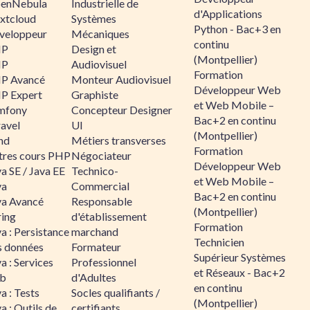
enNebula
Industrielle de
d'Applications
xtcloud
Systèmes
Python - Bac+3 en
veloppeur
Mécaniques
continu
HP
Design et
(Montpellier)
HP
Audiovisuel
Formation
P Avancé
Monteur Audiovisuel
Développeur Web
P Expert
Graphiste
et Web Mobile –
mfony
Concepteur Designer
Bac+2 en continu
ravel
UI
(Montpellier)
nd
Métiers transverses
Formation
tres cours PHP
Négociateur
Développeur Web
a SE / Java EE
Technico-
et Web Mobile –
va
Commercial
Bac+2 en continu
va Avancé
Responsable
(Montpellier)
ring
d'établissement
Formation
a : Persistance
marchand
Technicien
s données
Formateur
Supérieur Systèmes
a : Services
Professionnel
et Réseaux - Bac+2
b
d'Adultes
en continu
a : Tests
Socles qualifiants /
(Montpellier)
a : Outils de
certifiants