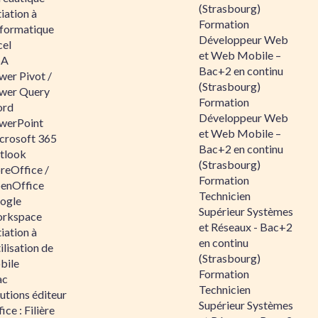
(Strasbourg)
tiation à
Formation
nformatique
Développeur Web
cel
et Web Mobile –
BA
Bac+2 en continu
wer Pivot /
(Strasbourg)
wer Query
Formation
rd
Développeur Web
werPoint
et Web Mobile –
crosoft 365
Bac+2 en continu
tlook
(Strasbourg)
reOffice /
Formation
enOffice
Technicien
ogle
Supérieur Systèmes
rkspace
et Réseaux - Bac+2
tiation à
en continu
tilisation de
(Strasbourg)
bile
Formation
ac
Technicien
utions éditeur
Supérieur Systèmes
ice : Filière