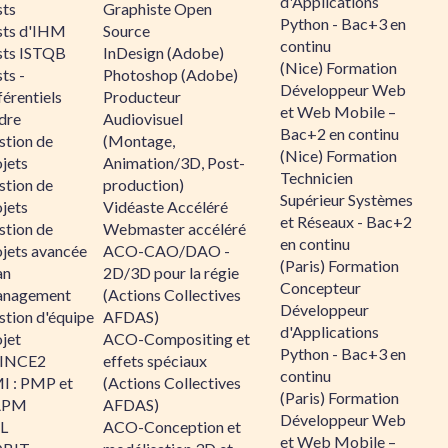
d'Applications
sts
Graphiste Open
Python - Bac+3 en
sts d'IHM
Source
continu
sts ISTQB
InDesign (Adobe)
(Nice) Formation
ts -
Photoshop (Adobe)
Développeur Web
érentiels
Producteur
et Web Mobile –
dre
Audiovisuel
Bac+2 en continu
stion de
(Montage,
(Nice) Formation
jets
Animation/3D, Post-
Technicien
stion de
production)
Supérieur Systèmes
jets
Vidéaste Accéléré
et Réseaux - Bac+2
stion de
Webmaster accéléré
en continu
ojets avancée
ACO-CAO/DAO -
(Paris) Formation
an
2D/3D pour la régie
Concepteur
nagement
(Actions Collectives
Développeur
stion d'équipe
AFDAS)
d'Applications
jet
ACO-Compositing et
Python - Bac+3 en
INCE2
effets spéciaux
continu
I : PMP et
(Actions Collectives
(Paris) Formation
APM
AFDAS)
Développeur Web
IL
ACO-Conception et
et Web Mobile –