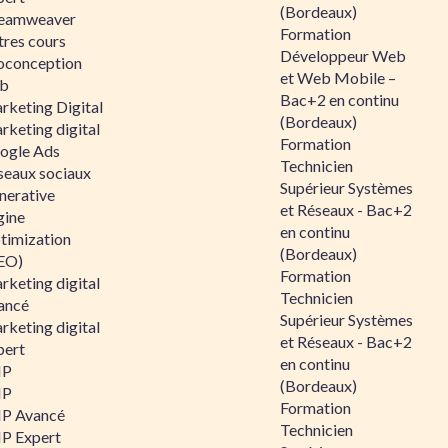
(Bordeaux)
eamweaver
Formation
tres cours
Développeur Web
oconception
et Web Mobile –
b
Bac+2 en continu
rketing Digital
(Bordeaux)
rketing digital
Formation
ogle Ads
Technicien
seaux sociaux
Supérieur Systèmes
nerative
et Réseaux - Bac+2
gine
en continu
timization
(Bordeaux)
EO)
Formation
rketing digital
Technicien
ancé
Supérieur Systèmes
rketing digital
et Réseaux - Bac+2
pert
en continu
HP
(Bordeaux)
HP
Formation
P Avancé
Technicien
P Expert