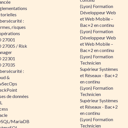
ancée
(Lyon) Formation
glementations
Développeur Web
torielles
et Web Mobile –
ersécurité :
Bac+2 en continu
rmes, risques
(Lyon) Formation
opérations
Développeur Web
O 27001
et Web Mobile –
O 27005 / Risk
Bac+2 en continu
nager
(Lyon) Formation
O 22301
Technicien
O 27035
Supérieur Systèmes
ersécurité :
et Réseaux - Bac+2
oud &
en continu
vSecOps
(Lyon) Formation
eckPoint
Technicien
ses de données
Supérieur Systèmes
L
et Réseaux - Bac+2
cess
en continu
acle
(Lyon) Formation
SQL/MariaDB
Technicien
stgreSQL