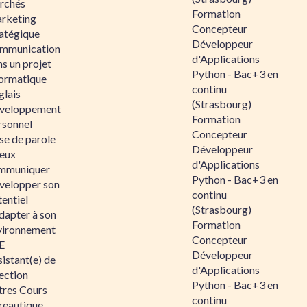
rchés
Formation
rketing
Concepteur
ratégique
Développeur
mmunication
d'Applications
s un projet
Python - Bac+3 en
formatique
continu
glais
(Strasbourg)
veloppement
Formation
rsonnel
Concepteur
se de parole
Développeur
eux
d'Applications
mmuniquer
Python - Bac+3 en
velopper son
continu
entiel
(Strasbourg)
dapter à son
Formation
vironnement
Concepteur
E
Développeur
istant(e) de
d'Applications
ection
Python - Bac+3 en
tres Cours
continu
reautique